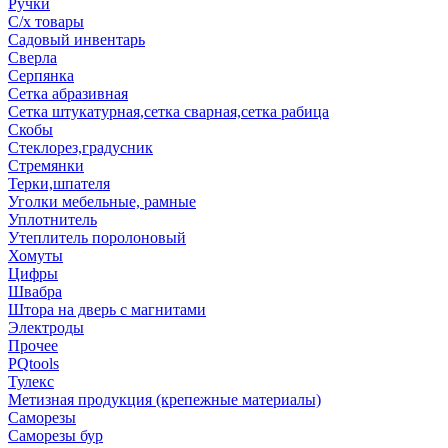
Ручки
С/х товары
Садовый инвентарь
Сверла
Серпянка
Сетка абразивная
Сетка штукатурная,сетка сварная,сетка рабица
Скобы
Стеклорез,градусник
Стремянки
Терки,шпателя
Уголки мебельные, рамные
Уплотнитель
Утеплитель поролоновый
Хомуты
Цифры
Швабра
Штора на дверь с магнитами
Электроды
Прочее
PQtools
Тулекс
Метизная продукция (крепежные материалы)
Саморезы
Саморезы бур