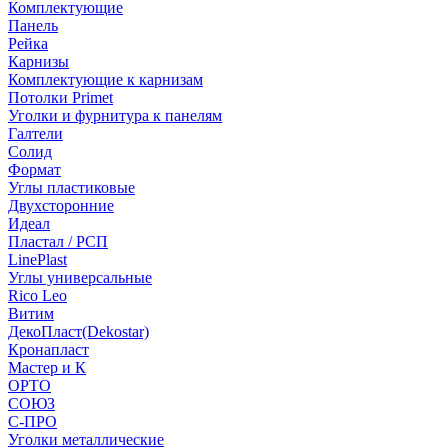
Комплектующие
Панель
Рейка
Карнизы
Комплектующие к карнизам
Потолки Primet
Уголки и фурнитура к панелям
Галтели
Солид
Формат
Углы пластиковые
Двухсторонние
Идеал
Пластал / РСП
LinePlast
Углы универсальные
Rico Leo
Витим
ДекоПласт(Dekostar)
Кронапласт
Мастер и К
ОРТО
СОЮЗ
С-ПРО
Уголки металлические