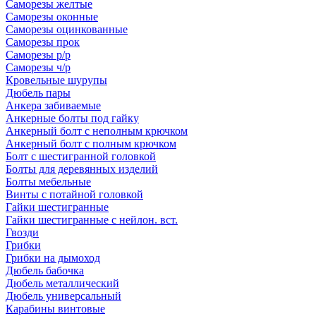
Саморезы желтые
Саморезы оконные
Саморезы оцинкованные
Саморезы прок
Саморезы р/р
Саморезы ч/р
Кровельные шурупы
Дюбель пары
Анкера забиваемые
Анкерные болты под гайку
Анкерный болт с неполным крючком
Анкерный болт с полным крючком
Болт с шестигранной головкой
Болты для деревянных изделий
Болты мебельные
Винты с потайной головкой
Гайки шестигранные
Гайки шестигранные с нейлон. вст.
Гвозди
Грибки
Грибки на дымоход
Дюбель бабочка
Дюбель металлический
Дюбель универсальный
Карабины винтовые