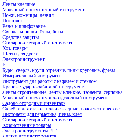
Ленты клеящие
Малярный и штукатурный инструмент
Ножи, ножницы, лезвия
Пистолеты
Резка и шлифование
Сверла, коронки, буры, биты
Средства защиты
Столярно-слесарный инструмент
Хоз. товары
Щетки для дрели
Электроинструмент
Fit
Буры, сверла, круги отрезные, пилы круговые, фрезы
Измерительный инструмент
Инструмент для работы с кафелем и стеклом
Крепеж / ударно-забивной инструмент
Ленты строительные, ленты клейкие, изолента, серпянка
Малярный и штукатурно-отделочный инструмент
Садово-огородный инвентарь
Скребки для стекол, ножи складные, ножи технические
Пистолеты для герметика, пены, клея
Столярно-слесарный инструмент
Хозяйственные товары
Электроинструменты FIT
Ящики для инструментов