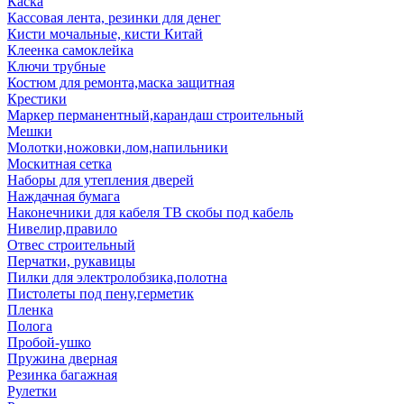
Каска
Кассовая лента, резинки для денег
Кисти мочальные, кисти Китай
Клеенка самоклейка
Ключи трубные
Костюм для ремонта,маска защитная
Крестики
Маркер перманентный,карандаш строительный
Мешки
Молотки,ножовки,лом,напильники
Москитная сетка
Наборы для утепления дверей
Наждачная бумага
Наконечники для кабеля ТВ скобы под кабель
Нивелир,правило
Отвес строительный
Перчатки, рукавицы
Пилки для электролобзика,полотна
Пистолеты под пену,герметик
Пленка
Полога
Пробой-ушко
Пружина дверная
Резинка багажная
Рулетки