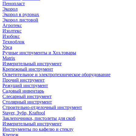
Пенопласт
Экорол
Экорол в рулонах
Экорол листовой
Агротекс
Изолтекс
Изобокс
Техноблок
Урса
Ручные инструменты и Хоз.товары
Matrix
Измерительный инструмент
Крепежный инструмент
Осветительное и электротехническое оборудование
Прочий инструмент
Режущий инструмент
Садовый инвентарь
Слесарный инструмент
Столярный инструмент
Строительно-отделочный инструмент
Stayer, Зубр, Kraftool
Заклепочники, пистолеты для скоб
Измерительный инструмент
Инструменты по кафелю и стеклу
Крепеж