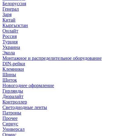
Белоруссия
Генерал
Заря
Китай
Кыргызстан
Онлайт
Россия
Турция
Украина
Экола
Монтажное и распределительное оборудование
DIN-рейки
Клемники
Шины
Щиток
Новогоднее оформление
Гирлянды
Дюралайт
Контроллер
Светодиодные ленты
Патроны
Прочее
Сириус
Универсал
Ормис