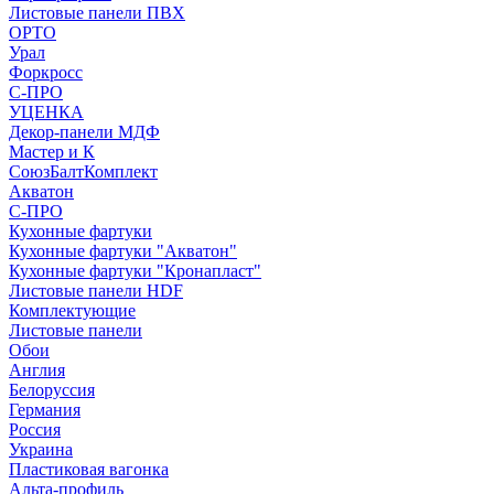
Листовые панели ПВХ
ОРТО
Урал
Форкросс
С-ПРО
УЦЕНКА
Декор-панели МДФ
Мастер и К
СоюзБалтКомплект
Акватон
С-ПРО
Кухонные фартуки
Кухонные фартуки "Акватон"
Кухонные фартуки "Кронапласт"
Листовые панели HDF
Комплектующие
Листовые панели
Обои
Англия
Белоруссия
Германия
Россия
Украина
Пластиковая вагонка
Альта-профиль