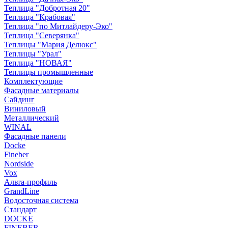
Теплица "Добротная 20"
Теплица "Крабовая"
Теплица "по Митлайдеру-Эко"
Теплица "Северянка"
Теплицы "Мария Делюкс"
Теплицы "Урал"
Теплица "НОВАЯ"
Теплицы промышленные
Комплектующие
Фасадные материалы
Сайдинг
Виниловый
Металлический
WINAL
Фасадные панели
Docke
Fineber
Nordside
Vox
Альта-профиль
GrandLine
Водосточная система
Стандарт
DOCKE
FINEBER