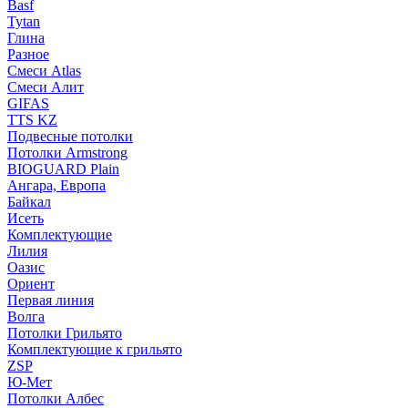
Basf
Tytan
Глина
Разное
Смеси Atlas
Смеси Алит
GIFAS
TTS KZ
Подвесные потолки
Потолки Armstrong
BIOGUARD Plain
Ангара, Европа
Байкал
Исеть
Комплектующие
Лилия
Оазис
Ориент
Первая линия
Волга
Потолки Грильято
Комплектующие к грильято
ZSP
Ю-Мет
Потолки Албес