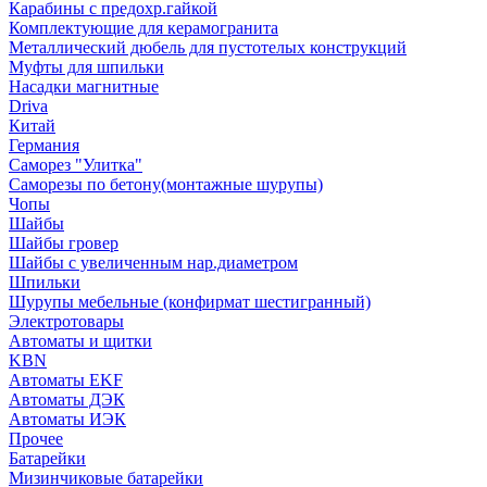
Карабины с предохр.гайкой
Комплектующие для керамогранита
Металлический дюбель для пустотелых конструкций
Муфты для шпильки
Насадки магнитные
Driva
Китай
Германия
Саморез "Улитка"
Саморезы по бетону(монтажные шурупы)
Чопы
Шайбы
Шайбы гровер
Шайбы с увеличенным нар.диаметром
Шпильки
Шурупы мебельные (конфирмат шестигранный)
Электротовары
Автоматы и щитки
KBN
Автоматы EKF
Автоматы ДЭК
Автоматы ИЭК
Прочее
Батарейки
Мизинчиковые батарейки