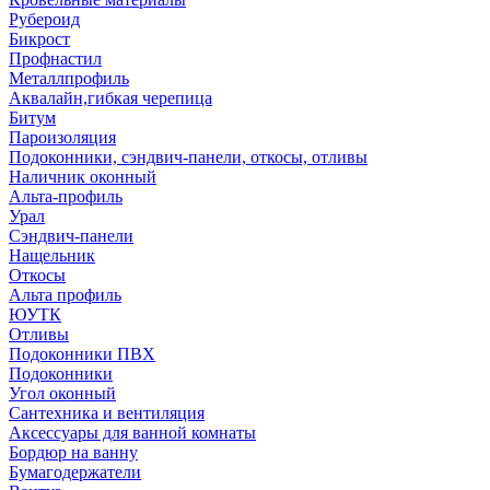
Рубероид
Бикрост
Профнастил
Металлпрофиль
Аквалайн,гибкая черепица
Битум
Пароизоляция
Подоконники, сэндвич-панели, откосы, отливы
Наличник оконный
Альта-профиль
Урал
Сэндвич-панели
Нащельник
Откосы
Альта профиль
ЮУТК
Отливы
Подоконники ПВХ
Подоконники
Угол оконный
Сантехника и вентиляция
Аксессуары для ванной комнаты
Бордюр на ванну
Бумагодержатели