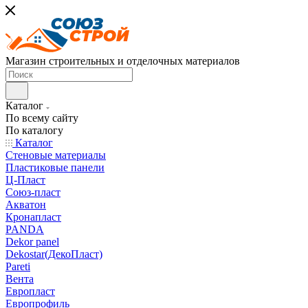
Магазин строительных и отделочных материалов
Каталог
По всему сайту
По каталогу
Каталог
Стеновые материалы
Пластиковые панели
Ц-Пласт
Союз-пласт
Акватон
Кронапласт
PANDA
Dekor panel
Dekostar(ДекоПласт)
Pareti
Вента
Европласт
Европрофиль