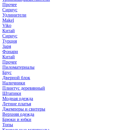
Прочее
Сириус
Удлинители
Makel
Viko
Китай
Сириус
Турция
Заря
Фонари
Китай
Прочее
Пиломатериалы
Брус
Дверной блок
Наличники
Плинтус деревянный
Штапики
Модная одежда
Летние платья
Джемперы и свитеры
Верхняя одежда
Брюки и юбки
Топы
Кровельные материалы