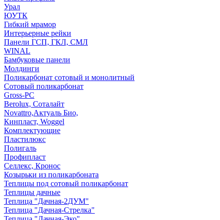
Урал
ЮУТК
Гибкий мрамор
Интерьерные рейки
Панели ГСП, ГКЛ, СМЛ
WINAL
Бамбуковые панели
Молдинги
Поликарбонат сотовый и монолитный
Сотовый поликарбонат
Gross-PC
Berolux, Соталайт
Novattro,Актуаль Био,
Кинпласт, Woggel
Комплектующие
Пластилюкс
Полигаль
Профипласт
Селлекс, Кронос
Козырьки из поликарбоната
Теплицы под сотовый поликарбонат
Теплицы дачные
Теплица "Дачная-2ДУМ"
Теплица "Дачная-Стрелка"
Теплица "Дачная-Эко"