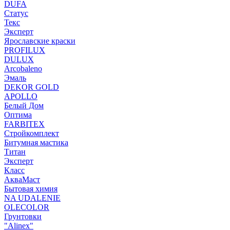
DUFA
Статус
Текс
Эксперт
Ярославские краски
PROFILUX
DULUX
Arcobaleno
Эмаль
DEKOR GOLD
APOLLO
Белый Дом
Оптима
FARBITEX
Стройкомплект
Битумная мастика
Титан
Эксперт
Класс
АкваМаст
Бытовая химия
NA UDALENIE
OLECOLOR
Грунтовки
"Alinex"