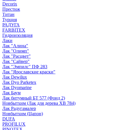
Decorix
Престиж
Титан
Турция
РАДУГА
FARBITEX
Гидроизоляция
Лаки
Лак "Алина"
Лак "Олимп"
Лак "Расцвет"
Лак "Сайвер"
Лак "Эмпилс" ПФ 283
Лак "Ярославские краски"
Лак Dewilux
Лак Dyo Parketex
Лак Dyomarine
Лак Баум
Лак битумный БТ 577 (Фонд 2)
Новбытхим (Лак для дерева ХВ 784)
Лак Радугамалер
Новбытхим (Цапон)
DUFA
PROFILUX
PINOTEX