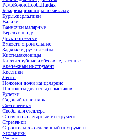
РемоКолор,Hobbi,Hardax
Бокорезы,ножницы по металлу
Буры,сверла,пики
Валики
Ванночки малярные
Веревки,шнуры
Диски отрезные
Емкости строительные
Задвижки, ручки-скобы
Кисти,макловицы
Ключи трубные,имбусовые, гаечные
Крепежный инструмент
Крестики
Ленты
Ножовки,ножи канцеляркие
Пистолеты для пены,герметиков
Рулетки
Садовый инвентарь
Светильники
Скобы для степлера
Столярно - слесарный инструмент
Стремянки
Строительно - отделочный инструмент
Угольники
Уровни