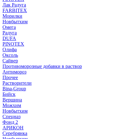
Лак Радуга
FARBITEX
Морилки
Новбытхим
Омега
Радуга
DUFA
PINOTEX
Олифа
Оксоль
Сайвер
Противоморозные добавки в раствор
Антимороз
Прочее
Растворители
Bina-Group
Бийск
Вершина
Можхим
Новбытхим
Спецназ
Фонд 2
АРИКОН
Серебрянка
Новбытхим