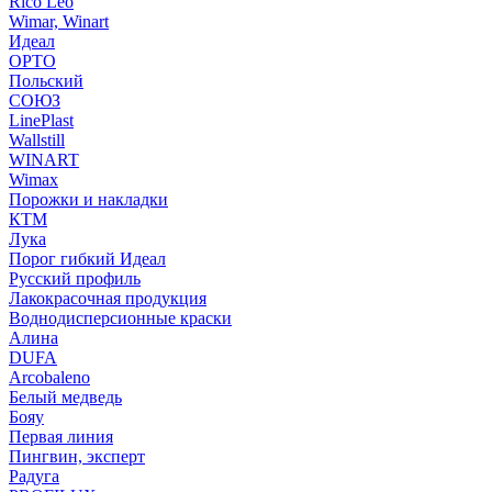
Rico Leo
Wimar, Winart
Идеал
ОРТО
Польский
СОЮЗ
LinePlast
Wallstill
WINART
Wimax
Порожки и накладки
КТМ
Лука
Порог гибкий Идеал
Русский профиль
Лакокрасочная продукция
Воднодисперсионные краски
Алина
DUFA
Arcobaleno
Белый медведь
Бояу
Первая линия
Пингвин, эксперт
Радуга