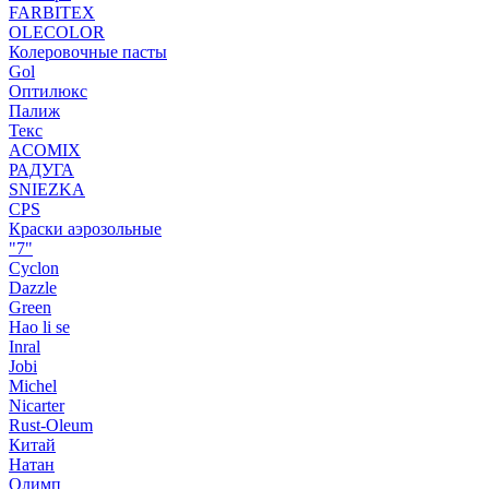
FARBITEX
OLECOLOR
Колеровочные пасты
Gol
Оптилюкс
Палиж
Текс
ACOMIX
РАДУГА
SNIEZKA
CPS
Краски аэрозольные
"7"
Cyclon
Dazzle
Green
Hao li se
Inral
Jobi
Michel
Nicarter
Rust-Oleum
Китай
Натан
Олимп