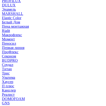
PROFILUX
DULUX
Энамель
MARSHALL
Elastic Color
Белый Дом
Пена монтажная
Rialit
Макрофлекс
Момент
Пеносил
Первая линия
ПроФлекс
Секоном
BUDPRO
Соудал
Титан
Трис
Ультима
Хаусер
П плюс
Канцлер
Реалист
DOMOFOAM
GNS