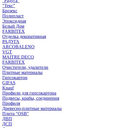
"Радуга"
"Текс"
Брозекс
Полипласт
Эпоксидная
Белый Дом
FARBITEX
Отделка декоративная
РАДУГА
ARCOBALENO
VGT
MAITRE DECO
FARBITEX
Очистители, удалители
Плитные материалы
Гипсокартон
GIFAS
Knauf
Профили для гипсокартона
Подвесы, крабы, соединения
Профиля
Древесно-плитные материалы
Плита "OSB"
ДВП
ДСП