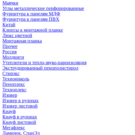
Маячки
Углы металлические перфорированные
Фурнитура к панелям МДФ
Фурнитура к панелям ПВХ
Китай
Клипсы к монтажной планке
Люкс цветной
Монтажная планка
Прочее
Россия
Молдинги
Утеплители и тепло-звуко-пароизоляция
Экструдированный пенополистирол
Стирэкс
Технониколь
Пеноплекс
Техноплекс
Изовер
Изовер в рулонах
Изовер листовой
Кнауф
Кнауф в рулонах
Кнауф листовой
Мегафлекс
Ламинек, СпанЭл