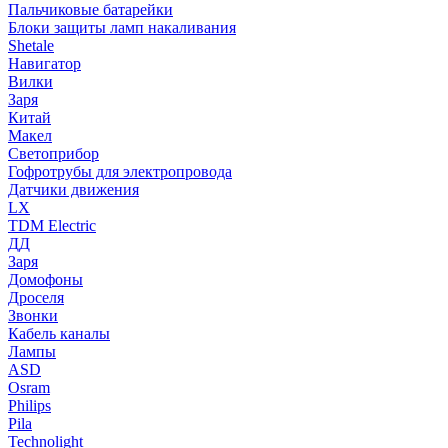
Пальчиковые батарейки
Блоки защиты ламп накаливания
Shetale
Навигатор
Вилки
Заря
Китай
Макел
Светоприбор
Гофротрубы для электропровода
Датчики движения
LX
TDM Electric
ДД
Заря
Домофоны
Дроселя
Звонки
Кабель каналы
Лампы
ASD
Osram
Philips
Pila
Technolight