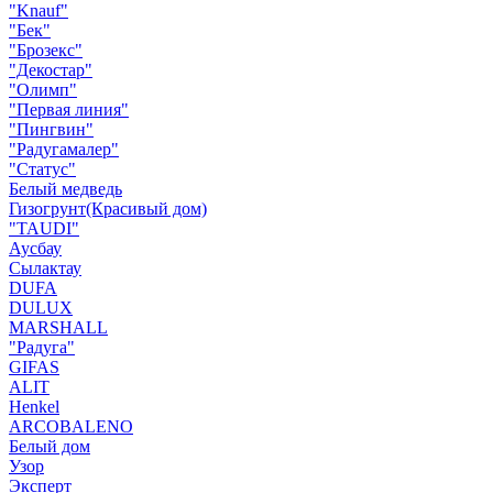
"Knauf"
"Бек"
"Брозекс"
"Декостар"
"Олимп"
"Первая линия"
"Пингвин"
"Радугамалер"
"Статус"
Белый медведь
Гизогрунт(Красивый дом)
"TAUDI"
Аусбау
Сылактау
DUFA
DULUX
MARSHALL
"Радуга"
GIFAS
ALIT
Henkel
ARCOBALENO
Белый дом
Узор
Эксперт