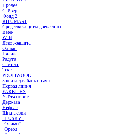
Прочее
Сайвер
Фонд 2
BITUMAST
Средства защиты древесины
Betek
Wald
Декор-защита
Олимп
Палиж
Радуга
Сайтекс
Текс
PROFIWOOD
Защита для бань и саун
Первая линия
FARBITEX
Уайт-спирит
Держава
Нефрас
Шпатлевки
"HUSKY"
"Олимп"
"Ореол"