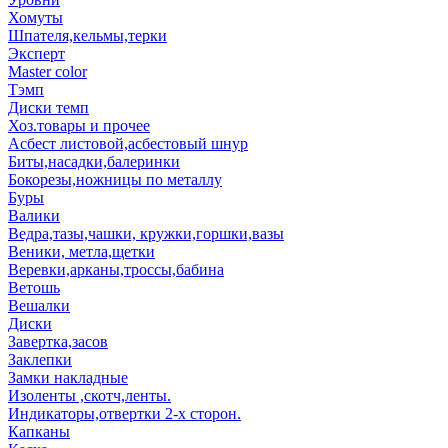
Хомуты
Шпателя,кельмы,терки
Эксперт
Master color
Тэмп
Диски темп
Хоз.товары и прочее
Асбест листовой,асбестовый шнур
Биты,насадки,балеринки
Бокорезы,ножницы по металлу
Буры
Валики
Ведра,тазы,чашки, кружки,горшки,вазы
Веники, метла,щетки
Веревки,арканы,троссы,бабина
Ветошь
Вешалки
Диски
Завертка,засов
Заклепки
Замки накладные
Изоленты ,скотч,ленты.
Индикаторы,отвертки 2-х сторон.
Капканы