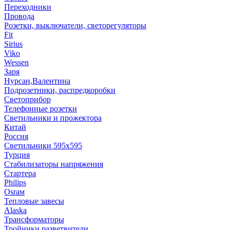
Переходники
Провода
Розетки, выключатели, светорегуляторы
Fit
Sirius
Viko
Wessen
Заря
Нурсан,Валентина
Подрозетники, распредкоробки
Светоприбор
Телефонные розетки
Светильники и прожектора
Китай
Россия
Светильники 595х595
Турция
Стабилизаторы напряжения
Стартера
Philips
Оsrам
Тепловые завесы
Alaska
Трансформаторы
Тройники,разветвители