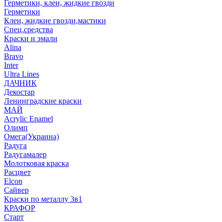
Герметики, клеи, жидкие гвозди
Герметики
Клеи, жидкие гвозди,мастики
Спец.средства
Краски и эмали
Alina
Bravo
Inter
Ultra Lines
ДАЧНИК
Декостар
Ленинградские краски
МАЙ
Acrylic Enamel
Олимп
Омега(Украина)
Радуга
Радугамалер
Молотковая краска
Расцвет
Elcon
Сайвер
Краски по металлу 3в1
КРАФОР
Старт