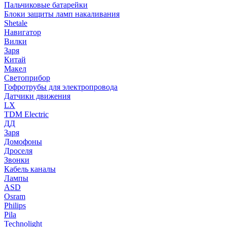
Пальчиковые батарейки
Блоки защиты ламп накаливания
Shetale
Навигатор
Вилки
Заря
Китай
Макел
Светоприбор
Гофротрубы для электропровода
Датчики движения
LX
TDM Electric
ДД
Заря
Домофоны
Дроселя
Звонки
Кабель каналы
Лампы
ASD
Osram
Philips
Pila
Technolight