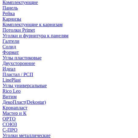
Комплектующие
Панель
Рейка
Карнизы
Комплектующие к карнизам
Потолки Primet
Уголки и фурнитура к панелям
Галтели
Солид
Формат
Углы пластиковые
Двухсторонние
Идеал
Пластал / РСП
LinePlast
Углы универсальные
Rico Leo
Витим
ДекоПласт(Dekostar)
Кронапласт
Мастер и К
ОРТО
СОЮЗ
С-ПРО
Уголки металлические