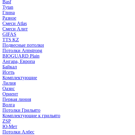
Basf
Tytan
Глина
Разное
Смеси Atlas
Смеси Алит
GIFAS
TTS KZ
Подвесные потолки
Потолки Armstrong
BIOGUARD Plain
Ангара, Европа
Байкал
Исеть
Комплектующие
Лилия
Оазис
Ориент
Первая линия
Волга
Потолки Грильято
Комплектующие к грильято
ZSP
Ю-Мет
Потолки Албес