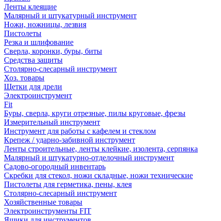
Ленты клеящие
Малярный и штукатурный инструмент
Ножи, ножницы, лезвия
Пистолеты
Резка и шлифование
Сверла, коронки, буры, биты
Средства защиты
Столярно-слесарный инструмент
Хоз. товары
Щетки для дрели
Электроинструмент
Fit
Буры, сверла, круги отрезные, пилы круговые, фрезы
Измерительный инструмент
Инструмент для работы с кафелем и стеклом
Крепеж / ударно-забивной инструмент
Ленты строительные, ленты клейкие, изолента, серпянка
Малярный и штукатурно-отделочный инструмент
Садово-огородный инвентарь
Скребки для стекол, ножи складные, ножи технические
Пистолеты для герметика, пены, клея
Столярно-слесарный инструмент
Хозяйственные товары
Электроинструменты FIT
Ящики для инструментов