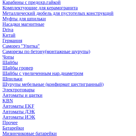
Карабины с предохр.гайкой
Комплектующие для керамогранита
Металлический дюбель для пустотелых конструкций
Муфты для шпильки
Насадки магнитные
Driva
Китай
Германия
Саморез "Улитка"
Саморезы по бетону(монтажные шурупы)
Чопы
Шайбы
Шайбы гровер
Шайбы с увеличенным нар.диаметром
Шпильки
Шурупы мебельные (конфирмат шестигранный)
Электротовары
Автоматы и щитки
KBN
Автоматы EKF
Автоматы ДЭК
Автоматы ИЭК
Прочее
Батарейки
Мизинчиковые батарейки