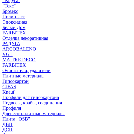
"Радуга"
"Текс"
Брозекс
Полипласт
Эпоксидная
Белый Дом
FARBITEX
Отделка декоративная
РАДУГА
ARCOBALENO
VGT
MAITRE DECO
FARBITEX
Очистители, удалители
Плитные материалы
Гипсокартон
GIFAS
Knauf
Профили для гипсокартона
Подвесы, крабы, соединения
Профиля
Древесно-плитные материалы
Плита "OSB"
ДВП
ДСП