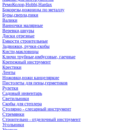
РемоКолор,Hobbi,Hardax
Бокорезы,ножницы по металлу
Буры,сверла,пики
Валики
Ванночки малярные
Веревки,шнуры
Диски отрезные
Емкости строительные
Задвижки, ручки-скобы
Кисти,макловицы
Ключи трубные,имбусовые, гаечные
Крепежный инструмент
Крестики
Ленты
Ножовки,ножи канцеляркие
Пистолеты для пены,герметиков
Рулетки
Садовый инвентарь
Светильники
Скобы для степлера
Столярно - слесарный инструмент
Стремянки
Строительно - отделочный инструмент
Угольники
Уровни