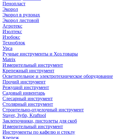
Пенопласт
Экорол
Экорол в рулонах
Экорол листовой
Агротекс
Изолтекс
Изобокс
Техноблок
Урса
Ручные инструменты и Хоз.товары
Matrix
Измерительный инструмент
Крепежный инструмент
Осветительное и электротехническое оборудование
Прочий инструмент
Режущий инструмент
Садовый инвентарь
Слесарный инструмент
Столярный инструмент
Строительно-отделочный инструмент
Stayer, Зубр, Kraftool
Заклепочники, пистолеты для скоб
Измерительный инструмент
Инструменты по кафелю и стеклу
Крепеж