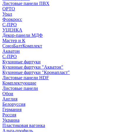
Листовые панели ПВХ
ОРТО
Урал
Форкросс
С-ПРО
УЦЕНКА
Декор-панели МДФ
Мастер и К
СоюзБалтКомплект
Акватон
С-ПРО
Кухонные фартуки
Кухонные фартуки "Акватон"
Кухонные фартуки "Кронапласт"
Листовые панели HDF
Комплектующие
Листовые панели
Обои
Англия
Белоруссия
Германия
Россия
Украина
Пластиковая вагонка
Альта-профиль