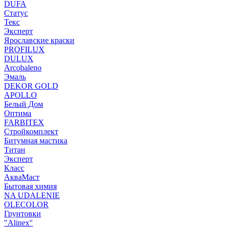
DUFA
Статус
Текс
Эксперт
Ярославские краски
PROFILUX
DULUX
Arcobaleno
Эмаль
DEKOR GOLD
APOLLO
Белый Дом
Оптима
FARBITEX
Стройкомплект
Битумная мастика
Титан
Эксперт
Класс
АкваМаст
Бытовая химия
NA UDALENIE
OLECOLOR
Грунтовки
"Alinex"