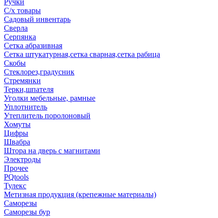
Ручки
С/х товары
Садовый инвентарь
Сверла
Серпянка
Сетка абразивная
Сетка штукатурная,сетка сварная,сетка рабица
Скобы
Стеклорез,градусник
Стремянки
Терки,шпателя
Уголки мебельные, рамные
Уплотнитель
Утеплитель поролоновый
Хомуты
Цифры
Швабра
Штора на дверь с магнитами
Электроды
Прочее
PQtools
Тулекс
Метизная продукция (крепежные материалы)
Саморезы
Саморезы бур