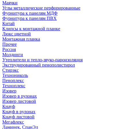
Маячки
Углы металлические перфорированные
Фурнитура к панелям МДФ
Фурнитура к панелям ПВХ
Китай
Клипсы к монтажной планке
Люкс цветной
Монтажная планка
Прочее
Россия
Молдинги
Утеплители и тепло-звуко-пароизоляция
Экструдированный пенополистирол
Стирэкс
Технониколь
Пеноплекс
Техноплекс
Изовер
Изовер в рулонах
Изовер листовой
Кнауф
Кнауф в рулонах
Кнауф листовой
Мегафлекс
Ламинек, СпанЭл