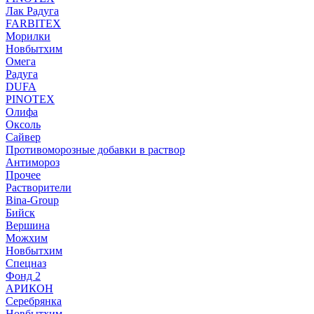
Лак Радуга
FARBITEX
Морилки
Новбытхим
Омега
Радуга
DUFA
PINOTEX
Олифа
Оксоль
Сайвер
Противоморозные добавки в раствор
Антимороз
Прочее
Растворители
Bina-Group
Бийск
Вершина
Можхим
Новбытхим
Спецназ
Фонд 2
АРИКОН
Серебрянка
Новбытхим