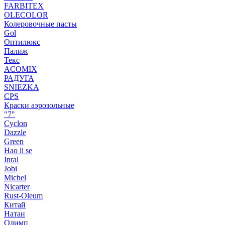
FARBITEX
OLECOLOR
Колеровочные пасты
Gol
Оптилюкс
Палиж
Текс
ACOMIX
РАДУГА
SNIEZKA
CPS
Краски аэрозольные
"7"
Cyclon
Dazzle
Green
Hao li se
Inral
Jobi
Michel
Nicarter
Rust-Oleum
Китай
Натан
Олимп