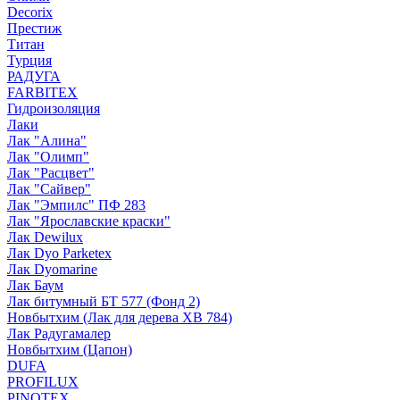
Decorix
Престиж
Титан
Турция
РАДУГА
FARBITEX
Гидроизоляция
Лаки
Лак "Алина"
Лак "Олимп"
Лак "Расцвет"
Лак "Сайвер"
Лак "Эмпилс" ПФ 283
Лак "Ярославские краски"
Лак Dewilux
Лак Dyo Parketex
Лак Dyomarine
Лак Баум
Лак битумный БТ 577 (Фонд 2)
Новбытхим (Лак для дерева ХВ 784)
Лак Радугамалер
Новбытхим (Цапон)
DUFA
PROFILUX
PINOTEX