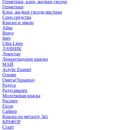
Герметики, клеи, жидкие гвозди
Герметики
Клеи, жидкие гвозди,мастики
Спец.средства
Краски и эмали
Alina
Bravo
Inter
Ultra Lines
ДАЧНИК
Декостар
Ленинградские краски
МАЙ
Acrylic Enamel
Олимп
Омега(Украина)
Радуга
Радугамалер
Молотковая краска
Расцвет
Elcon
Сайвер
Краски по металлу 3в1
КРАФОР
Старт