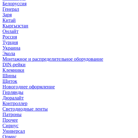
Белоруссия
Генерал
Заря
Китай
Кыргызстан
Онлайт
Россия
Турция
Украина
Экола
Монтажное и распределительное оборудование
DIN-рейки
Клемники
Шины
Щиток
Новогоднее оформление
Гирлянды
Дюралайт
Контроллер
Светодиодные ленты
Патроны
Прочее
Сириус
Универсал
Ормис