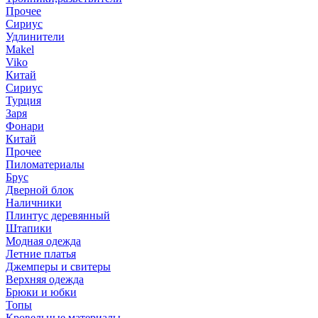
Прочее
Сириус
Удлинители
Makel
Viko
Китай
Сириус
Турция
Заря
Фонари
Китай
Прочее
Пиломатериалы
Брус
Дверной блок
Наличники
Плинтус деревянный
Штапики
Модная одежда
Летние платья
Джемперы и свитеры
Верхняя одежда
Брюки и юбки
Топы
Кровельные материалы