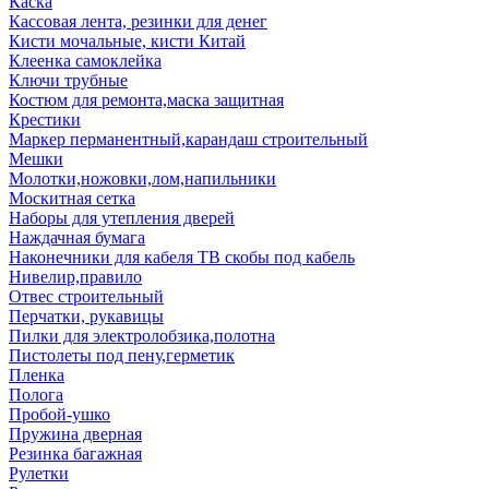
Каска
Кассовая лента, резинки для денег
Кисти мочальные, кисти Китай
Клеенка самоклейка
Ключи трубные
Костюм для ремонта,маска защитная
Крестики
Маркер перманентный,карандаш строительный
Мешки
Молотки,ножовки,лом,напильники
Москитная сетка
Наборы для утепления дверей
Наждачная бумага
Наконечники для кабеля ТВ скобы под кабель
Нивелир,правило
Отвес строительный
Перчатки, рукавицы
Пилки для электролобзика,полотна
Пистолеты под пену,герметик
Пленка
Полога
Пробой-ушко
Пружина дверная
Резинка багажная
Рулетки