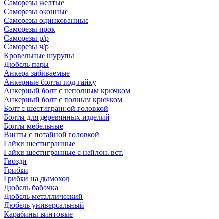
Саморезы желтые
Саморезы оконные
Саморезы оцинкованные
Саморезы прок
Саморезы р/р
Саморезы ч/р
Кровельные шурупы
Дюбель пары
Анкера забиваемые
Анкерные болты под гайку
Анкерный болт с неполным крючком
Анкерный болт с полным крючком
Болт с шестигранной головкой
Болты для деревянных изделий
Болты мебельные
Винты с потайной головкой
Гайки шестигранные
Гайки шестигранные с нейлон. вст.
Гвозди
Грибки
Грибки на дымоход
Дюбель бабочка
Дюбель металлический
Дюбель универсальный
Карабины винтовые