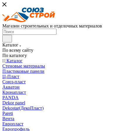
Магазин строительных и отделочных материалов
Каталог
По всему сайту
По каталогу
Каталог
Стеновые материалы
Пластиковые панели
Ц-Пласт
Союз-пласт
Акватон
Кронапласт
PANDA
Dekor panel
Dekostar(ДекоПласт)
Pareti
Вента
Европласт
Европрофиль