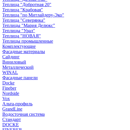
Теплица "Добротная 20"
Теплица "Крабовая"
Теплица "по Митлайдеру-Эко"
Теплица "Северянка"
Теплицы "Мария Делюкс"
Теплицы "Урал"
Теплица "НОВАЯ"
Теплицы промышленные
Комплектующие
Фасадные материалы
Сайдинг
Виниловый
Металлический
WINAL
Фасадные панели
Docke
Fineber
Nordside
Vox
Альта-профиль
GrandLine
Водосточная система
Стандарт
DOCKE
FINEBER