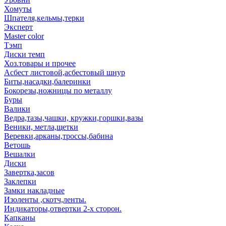
Хомуты
Шпателя,кельмы,терки
Эксперт
Master color
Тэмп
Диски темп
Хоз.товары и прочее
Асбест листовой,асбестовый шнур
Биты,насадки,балеринки
Бокорезы,ножницы по металлу
Буры
Валики
Ведра,тазы,чашки, кружки,горшки,вазы
Веники, метла,щетки
Веревки,арканы,троссы,бабина
Ветошь
Вешалки
Диски
Завертка,засов
Заклепки
Замки накладные
Изоленты ,скотч,ленты.
Индикаторы,отвертки 2-х сторон.
Капканы