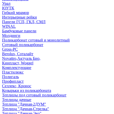
Урал
ЮУТК
Гибкий мрамор
Интерьерные рейки
Панели ГСП, ГКЛ, СМЛ
WINAL
Бамбуковые панели
Молдинги
Поликарбонат сотовый и монолитный
Сотовый поликарбонат
Gross-PC
Berolux, Соталайт
Novattro,Актуаль Био,
Кинпласт, Woggel
Комплектующие
Пластилюкс
Полигаль
Профипласт
Селлекс, Кронос
Козырьки из поликарбоната
Теплицы под сотовый поликарбонат
Теплицы дачные
Теплица "Дачная-2ДУМ"
Теплица "Дачная-Стрелка"
Теплица "Дачная-Эко"