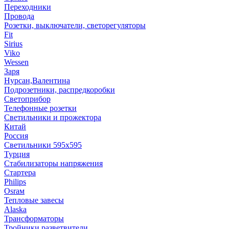
Переходники
Провода
Розетки, выключатели, светорегуляторы
Fit
Sirius
Viko
Wessen
Заря
Нурсан,Валентина
Подрозетники, распредкоробки
Светоприбор
Телефонные розетки
Светильники и прожектора
Китай
Россия
Светильники 595х595
Турция
Стабилизаторы напряжения
Стартера
Philips
Оsrам
Тепловые завесы
Alaska
Трансформаторы
Тройники,разветвители