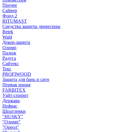
Прочее
Сайвер
Фонд 2
BITUMAST
Средства защиты древесины
Betek
Wald
Декор-защита
Олимп
Палиж
Радуга
Сайтекс
Текс
PROFIWOOD
Защита для бань и саун
Первая линия
FARBITEX
Уайт-спирит
Держава
Нефрас
Шпатлевки
"HUSKY"
"Олимп"
"Ореол"