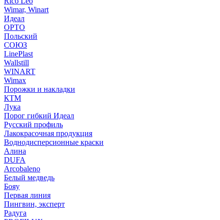
Rico Leo
Wimar, Winart
Идеал
ОРТО
Польский
СОЮЗ
LinePlast
Wallstill
WINART
Wimax
Порожки и накладки
КТМ
Лука
Порог гибкий Идеал
Русский профиль
Лакокрасочная продукция
Воднодисперсионные краски
Алина
DUFA
Arcobaleno
Белый медведь
Бояу
Первая линия
Пингвин, эксперт
Радуга