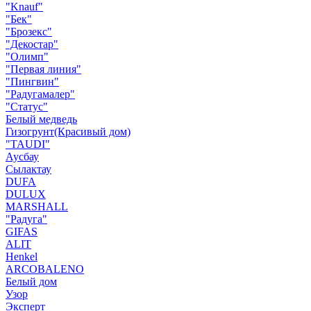
"Knauf"
"Бек"
"Брозекс"
"Декостар"
"Олимп"
"Первая линия"
"Пингвин"
"Радугамалер"
"Статус"
Белый медведь
Гизогрунт(Красивый дом)
"TAUDI"
Аусбау
Сылактау
DUFA
DULUX
MARSHALL
"Радуга"
GIFAS
ALIT
Henkel
ARCOBALENO
Белый дом
Узор
Эксперт