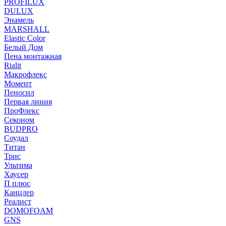
PROFILUX
DULUX
Энамель
MARSHALL
Elastic Color
Белый Дом
Пена монтажная
Rialit
Макрофлекс
Момент
Пеносил
Первая линия
ПроФлекс
Секоном
BUDPRO
Соудал
Титан
Трис
Ультима
Хаусер
П плюс
Канцлер
Реалист
DOMOFOAM
GNS