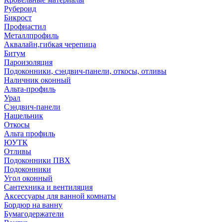
Рубероид
Бикрост
Профнастил
Металлпрофиль
Аквалайн,гибкая черепица
Битум
Пароизоляция
Подоконники, сэндвич-панели, откосы, отливы
Наличник оконный
Альта-профиль
Урал
Сэндвич-панели
Нащельник
Откосы
Альта профиль
ЮУТК
Отливы
Подоконники ПВХ
Подоконники
Угол оконный
Сантехника и вентиляция
Аксессуары для ванной комнаты
Бордюр на ванну
Бумагодержатели