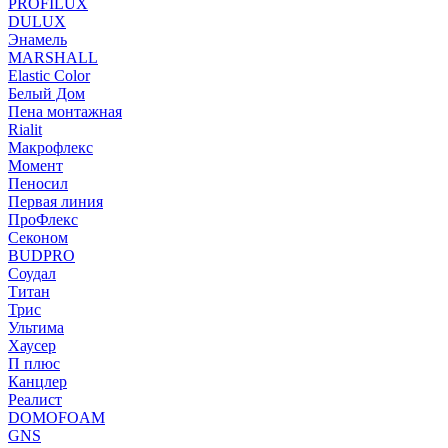
PROFILUX
DULUX
Энамель
MARSHALL
Elastic Color
Белый Дом
Пена монтажная
Rialit
Макрофлекс
Момент
Пеносил
Первая линия
ПроФлекс
Секоном
BUDPRO
Соудал
Титан
Трис
Ультима
Хаусер
П плюс
Канцлер
Реалист
DOMOFOAM
GNS