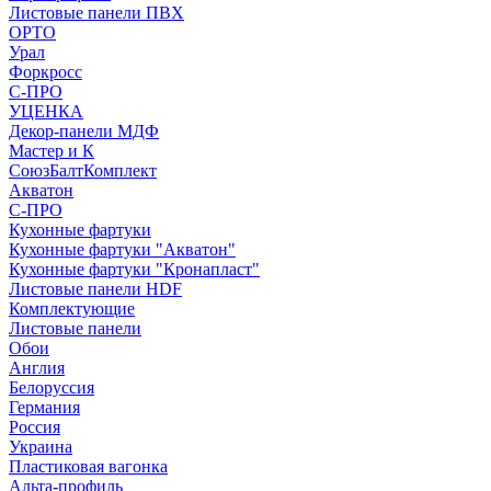
Листовые панели ПВХ
ОРТО
Урал
Форкросс
С-ПРО
УЦЕНКА
Декор-панели МДФ
Мастер и К
СоюзБалтКомплект
Акватон
С-ПРО
Кухонные фартуки
Кухонные фартуки "Акватон"
Кухонные фартуки "Кронапласт"
Листовые панели HDF
Комплектующие
Листовые панели
Обои
Англия
Белоруссия
Германия
Россия
Украина
Пластиковая вагонка
Альта-профиль