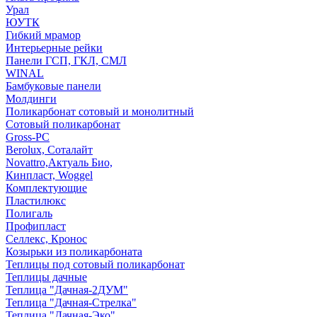
Урал
ЮУТК
Гибкий мрамор
Интерьерные рейки
Панели ГСП, ГКЛ, СМЛ
WINAL
Бамбуковые панели
Молдинги
Поликарбонат сотовый и монолитный
Сотовый поликарбонат
Gross-PC
Berolux, Соталайт
Novattro,Актуаль Био,
Кинпласт, Woggel
Комплектующие
Пластилюкс
Полигаль
Профипласт
Селлекс, Кронос
Козырьки из поликарбоната
Теплицы под сотовый поликарбонат
Теплицы дачные
Теплица "Дачная-2ДУМ"
Теплица "Дачная-Стрелка"
Теплица "Дачная-Эко"