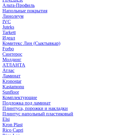
Альта-Профиль
Напольные покрытия
Линолеум
IVC
Juteks
Tarkett
Идеал
Комитекс Лин (Сыктывкар)
Forbo
Синтерос
Молдинг
АТЛАНТА
Атлас
Ламинат
Kronostar
Kastamonu
Sunfloor
Комплектующие
Подложка под ламинат
Плинтуса, порожки и накладки
Плинтус напольный пластиковый
Elsi
Kron Plast
Rico Capri