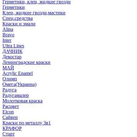
Герметики, клеи, жидкие гвозди
Герметики
Клеи, жидкие гвозди,мастики
Спец.средства
Краски и эмали
Alina
Bravo
Inter
Ultra Lines
ДАЧНИК
Декостар
Ленинградские краски
МАЙ
Acrylic Enamel
Олимп
Омега(Украина)
Радуга
Радугамалер
Молотковая краска
Расцвет
Elcon
Сайвер
Краски по металлу 3в1
КРАФОР
Старт