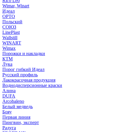
Rico Leo
Wimar, Winart
Идеал
ОРТО
Польский
СОЮЗ
LinePlast
Wallstill
WINART
Wimax
Порожки и накладки
КТМ
Лука
Порог гибкий Идеал
Русский профиль
Лакокрасочная продукция
Воднодисперсионные краски
Алина
DUFA
Arcobaleno
Белый медведь
Бояу
Первая линия
Пингвин, эксперт
Радуга