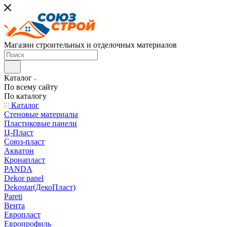
Магазин строительных и отделочных материалов
Каталог
По всему сайту
По каталогу
Каталог
Стеновые материалы
Пластиковые панели
Ц-Пласт
Союз-пласт
Акватон
Кронапласт
PANDA
Dekor panel
Dekostar(ДекоПласт)
Pareti
Вента
Европласт
Европрофиль