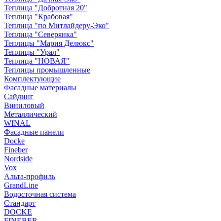
Теплица "Добротная 20"
Теплица "Крабовая"
Теплица "по Митлайдеру-Эко"
Теплица "Северянка"
Теплицы "Мария Делюкс"
Теплицы "Урал"
Теплица "НОВАЯ"
Теплицы промышленные
Комплектующие
Фасадные материалы
Сайдинг
Виниловый
Металлический
WINAL
Фасадные панели
Docke
Fineber
Nordside
Vox
Альта-профиль
GrandLine
Водосточная система
Стандарт
DOCKE
FINEBER