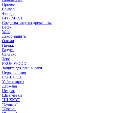
Прочее
Сайвер
Фонд 2
BITUMAST
Средства защиты древесины
Betek
Wald
Декор-защита
Олимп
Палиж
Радуга
Сайтекс
Текс
PROFIWOOD
Защита для бань и саун
Первая линия
FARBITEX
Уайт-спирит
Держава
Нефрас
Шпатлевки
"HUSKY"
"Олимп"
"Ореол"