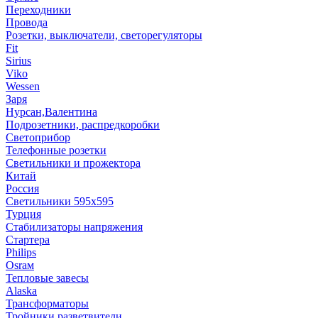
Переходники
Провода
Розетки, выключатели, светорегуляторы
Fit
Sirius
Viko
Wessen
Заря
Нурсан,Валентина
Подрозетники, распредкоробки
Светоприбор
Телефонные розетки
Светильники и прожектора
Китай
Россия
Светильники 595х595
Турция
Стабилизаторы напряжения
Стартера
Philips
Оsrам
Тепловые завесы
Alaska
Трансформаторы
Тройники,разветвители