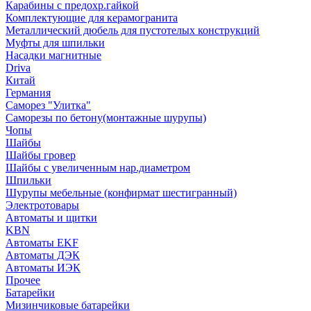
Карабины с предохр.гайкой
Комплектующие для керамогранита
Металлический дюбель для пустотелых конструкций
Муфты для шпильки
Насадки магнитные
Driva
Китай
Германия
Саморез "Улитка"
Саморезы по бетону(монтажные шурупы)
Чопы
Шайбы
Шайбы гровер
Шайбы с увеличенным нар.диаметром
Шпильки
Шурупы мебельные (конфирмат шестигранный)
Электротовары
Автоматы и щитки
KBN
Автоматы EKF
Автоматы ДЭК
Автоматы ИЭК
Прочее
Батарейки
Мизинчиковые батарейки