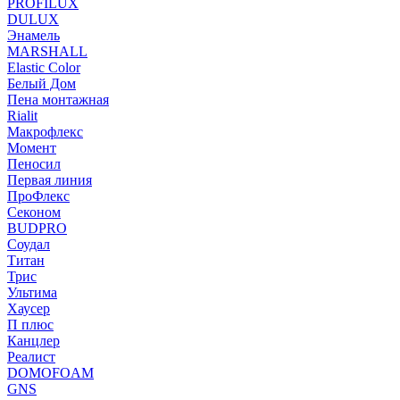
PROFILUX
DULUX
Энамель
MARSHALL
Elastic Color
Белый Дом
Пена монтажная
Rialit
Макрофлекс
Момент
Пеносил
Первая линия
ПроФлекс
Секоном
BUDPRO
Соудал
Титан
Трис
Ультима
Хаусер
П плюс
Канцлер
Реалист
DOMOFOAM
GNS