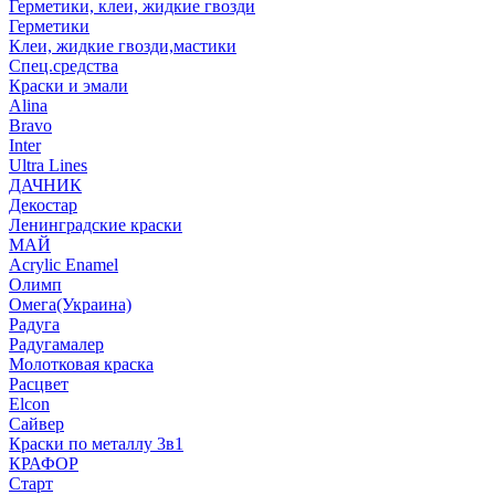
Герметики, клеи, жидкие гвозди
Герметики
Клеи, жидкие гвозди,мастики
Спец.средства
Краски и эмали
Alina
Bravo
Inter
Ultra Lines
ДАЧНИК
Декостар
Ленинградские краски
МАЙ
Acrylic Enamel
Олимп
Омега(Украина)
Радуга
Радугамалер
Молотковая краска
Расцвет
Elcon
Сайвер
Краски по металлу 3в1
КРАФОР
Старт