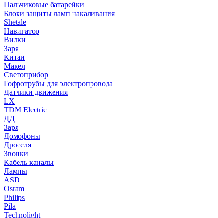
Пальчиковые батарейки
Блоки защиты ламп накаливания
Shetale
Навигатор
Вилки
Заря
Китай
Макел
Светоприбор
Гофротрубы для электропровода
Датчики движения
LX
TDM Electric
ДД
Заря
Домофоны
Дроселя
Звонки
Кабель каналы
Лампы
ASD
Osram
Philips
Pila
Technolight