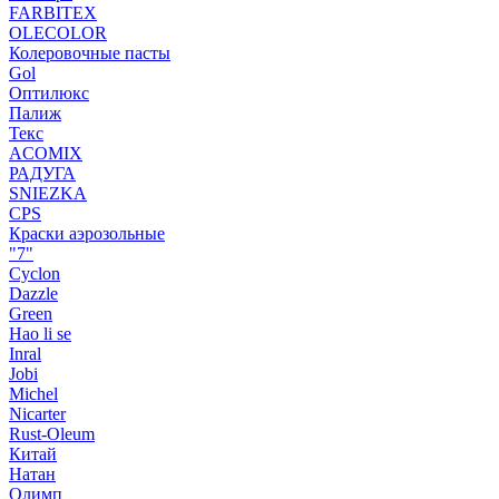
FARBITEX
OLECOLOR
Колеровочные пасты
Gol
Оптилюкс
Палиж
Текс
ACOMIX
РАДУГА
SNIEZKA
CPS
Краски аэрозольные
"7"
Cyclon
Dazzle
Green
Hao li se
Inral
Jobi
Michel
Nicarter
Rust-Oleum
Китай
Натан
Олимп