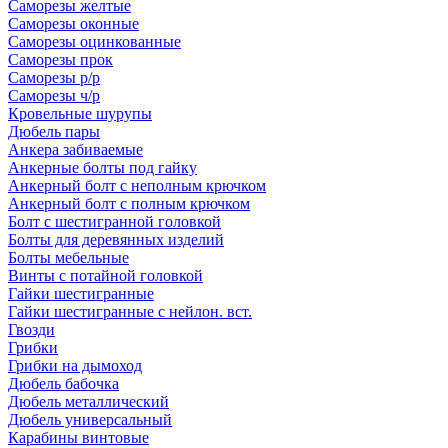
Саморезы желтые
Саморезы оконные
Саморезы оцинкованные
Саморезы прок
Саморезы р/р
Саморезы ч/р
Кровельные шурупы
Дюбель пары
Анкера забиваемые
Анкерные болты под гайку
Анкерный болт с неполным крючком
Анкерный болт с полным крючком
Болт с шестигранной головкой
Болты для деревянных изделий
Болты мебельные
Винты с потайной головкой
Гайки шестигранные
Гайки шестигранные с нейлон. вст.
Гвозди
Грибки
Грибки на дымоход
Дюбель бабочка
Дюбель металлический
Дюбель универсальный
Карабины винтовые