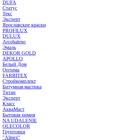
DUFA
Статус
Текс
Эксперт
Ярославские краски
PROFILUX
DULUX
Arcobaleno
Эмаль
DEKOR GOLD
APOLLO
Белый Дом
Оптима
FARBITEX
Стройкомплект
Битумная мастика
Титан
Эксперт
Класс
АкваМаст
Бытовая химия
NA UDALENIE
OLECOLOR
Грунтовки
"Alinex"