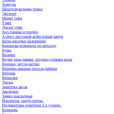
Хомуты
Шпателя,кельмы,терки
Эксперт
Master color
Тэмп
Диски темп
Хоз.товары и прочее
Асбест листовой,асбестовый шнур
Биты,насадки,балеринки
Бокорезы,ножницы по металлу
Буры
Валики
Ведра,тазы,чашки, кружки,горшки,вазы
Веники, метла,щетки
Веревки,арканы,троссы,бабина
Ветошь
Вешалки
Диски
Завертка,засов
Заклепки
Замки накладные
Изоленты ,скотч,ленты.
Индикаторы,отвертки 2-х сторон.
Капканы