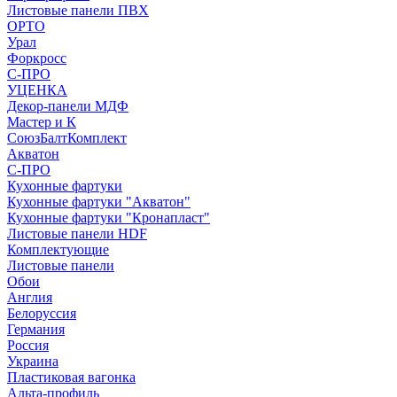
Листовые панели ПВХ
ОРТО
Урал
Форкросс
С-ПРО
УЦЕНКА
Декор-панели МДФ
Мастер и К
СоюзБалтКомплект
Акватон
С-ПРО
Кухонные фартуки
Кухонные фартуки "Акватон"
Кухонные фартуки "Кронапласт"
Листовые панели HDF
Комплектующие
Листовые панели
Обои
Англия
Белоруссия
Германия
Россия
Украина
Пластиковая вагонка
Альта-профиль