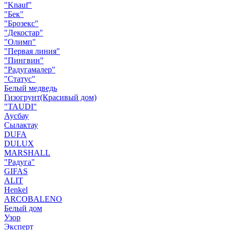
"Knauf"
"Бек"
"Брозекс"
"Декостар"
"Олимп"
"Первая линия"
"Пингвин"
"Радугамалер"
"Статус"
Белый медведь
Гизогрунт(Красивый дом)
"TAUDI"
Аусбау
Сылактау
DUFA
DULUX
MARSHALL
"Радуга"
GIFAS
ALIT
Henkel
ARCOBALENO
Белый дом
Узор
Эксперт