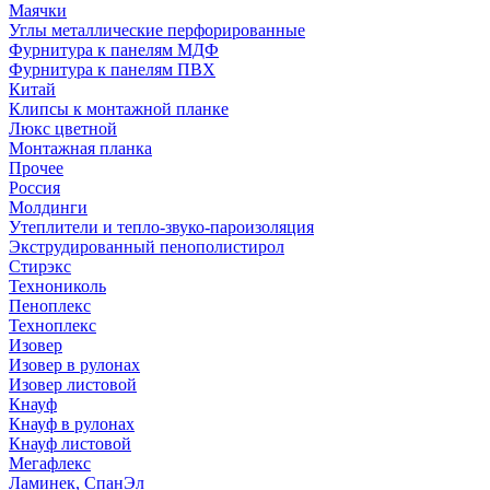
Маячки
Углы металлические перфорированные
Фурнитура к панелям МДФ
Фурнитура к панелям ПВХ
Китай
Клипсы к монтажной планке
Люкс цветной
Монтажная планка
Прочее
Россия
Молдинги
Утеплители и тепло-звуко-пароизоляция
Экструдированный пенополистирол
Стирэкс
Технониколь
Пеноплекс
Техноплекс
Изовер
Изовер в рулонах
Изовер листовой
Кнауф
Кнауф в рулонах
Кнауф листовой
Мегафлекс
Ламинек, СпанЭл