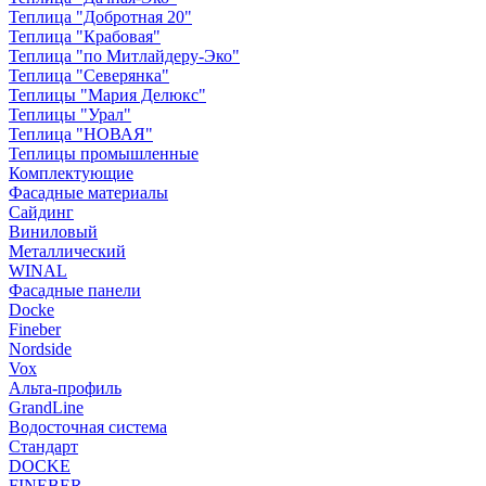
Теплица "Добротная 20"
Теплица "Крабовая"
Теплица "по Митлайдеру-Эко"
Теплица "Северянка"
Теплицы "Мария Делюкс"
Теплицы "Урал"
Теплица "НОВАЯ"
Теплицы промышленные
Комплектующие
Фасадные материалы
Сайдинг
Виниловый
Металлический
WINAL
Фасадные панели
Docke
Fineber
Nordside
Vox
Альта-профиль
GrandLine
Водосточная система
Стандарт
DOCKE
FINEBER