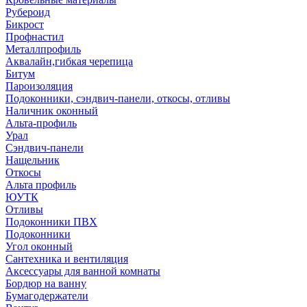
Рубероид
Бикрост
Профнастил
Металлпрофиль
Аквалайн,гибкая черепица
Битум
Пароизоляция
Подоконники, сэндвич-панели, откосы, отливы
Наличник оконный
Альта-профиль
Урал
Сэндвич-панели
Нащельник
Откосы
Альта профиль
ЮУТК
Отливы
Подоконники ПВХ
Подоконники
Угол оконный
Сантехника и вентиляция
Аксессуары для ванной комнаты
Бордюр на ванну
Бумагодержатели