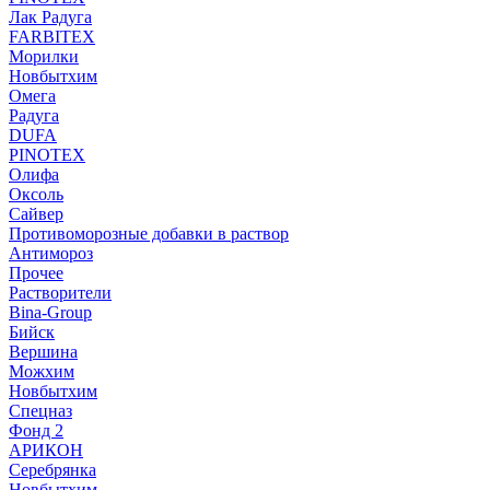
Лак Радуга
FARBITEX
Морилки
Новбытхим
Омега
Радуга
DUFA
PINOTEX
Олифа
Оксоль
Сайвер
Противоморозные добавки в раствор
Антимороз
Прочее
Растворители
Bina-Group
Бийск
Вершина
Можхим
Новбытхим
Спецназ
Фонд 2
АРИКОН
Серебрянка
Новбытхим