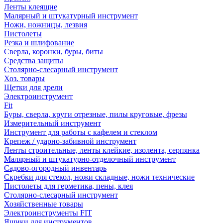
Ленты клеящие
Малярный и штукатурный инструмент
Ножи, ножницы, лезвия
Пистолеты
Резка и шлифование
Сверла, коронки, буры, биты
Средства защиты
Столярно-слесарный инструмент
Хоз. товары
Щетки для дрели
Электроинструмент
Fit
Буры, сверла, круги отрезные, пилы круговые, фрезы
Измерительный инструмент
Инструмент для работы с кафелем и стеклом
Крепеж / ударно-забивной инструмент
Ленты строительные, ленты клейкие, изолента, серпянка
Малярный и штукатурно-отделочный инструмент
Садово-огородный инвентарь
Скребки для стекол, ножи складные, ножи технические
Пистолеты для герметика, пены, клея
Столярно-слесарный инструмент
Хозяйственные товары
Электроинструменты FIT
Ящики для инструментов