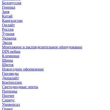
Белоруссия
Генерал
Заря
Китай
Кыргызстан
Онлайт
Россия
Турция
Украина
Экола
Монтажное и распределительное оборудование
DIN-рейки
Клемники
Шины
Щиток
Новогоднее оформление
Гирлянды
Дюралайт
Контроллер
Светодиодные ленты
Патроны
Прочее
Сириус
Универсал
Ормис