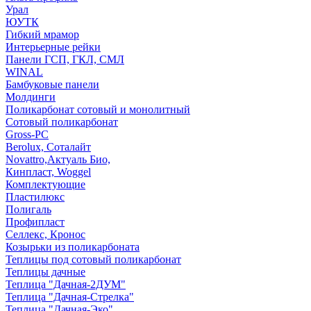
Урал
ЮУТК
Гибкий мрамор
Интерьерные рейки
Панели ГСП, ГКЛ, СМЛ
WINAL
Бамбуковые панели
Молдинги
Поликарбонат сотовый и монолитный
Сотовый поликарбонат
Gross-PC
Berolux, Соталайт
Novattro,Актуаль Био,
Кинпласт, Woggel
Комплектующие
Пластилюкс
Полигаль
Профипласт
Селлекс, Кронос
Козырьки из поликарбоната
Теплицы под сотовый поликарбонат
Теплицы дачные
Теплица "Дачная-2ДУМ"
Теплица "Дачная-Стрелка"
Теплица "Дачная-Эко"