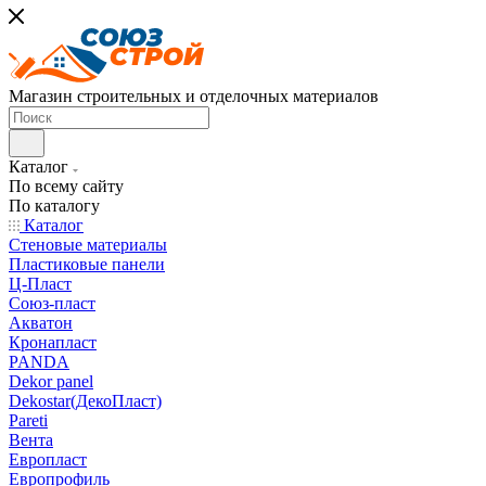
Магазин строительных и отделочных материалов
Каталог
По всему сайту
По каталогу
Каталог
Стеновые материалы
Пластиковые панели
Ц-Пласт
Союз-пласт
Акватон
Кронапласт
PANDA
Dekor panel
Dekostar(ДекоПласт)
Pareti
Вента
Европласт
Европрофиль