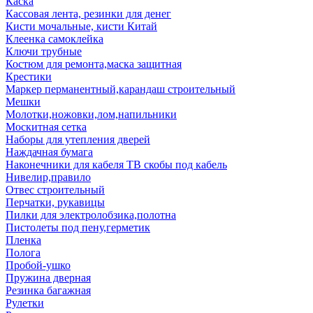
Каска
Кассовая лента, резинки для денег
Кисти мочальные, кисти Китай
Клеенка самоклейка
Ключи трубные
Костюм для ремонта,маска защитная
Крестики
Маркер перманентный,карандаш строительный
Мешки
Молотки,ножовки,лом,напильники
Москитная сетка
Наборы для утепления дверей
Наждачная бумага
Наконечники для кабеля ТВ скобы под кабель
Нивелир,правило
Отвес строительный
Перчатки, рукавицы
Пилки для электролобзика,полотна
Пистолеты под пену,герметик
Пленка
Полога
Пробой-ушко
Пружина дверная
Резинка багажная
Рулетки