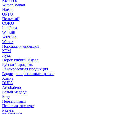
Rico Leo
Wimar, Winart
Идеал
ОРТО
Польский
СОЮЗ
LinePlast
Wallstill
WINART
Wimax
Порожки и накладки
КТМ
Лука
Порог гибкий Идеал
Русский профиль
Лакокрасочная продукция
Воднодисперсионные краски
Алина
DUFA
Arcobaleno
Белый медведь
Бояу
Первая линия
Пингвин, эксперт
Радуга