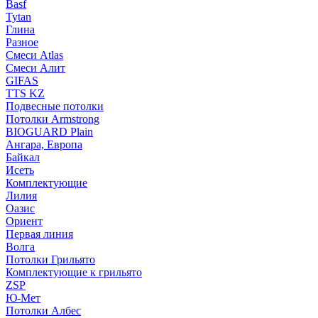
Basf
Tytan
Глина
Разное
Смеси Atlas
Смеси Алит
GIFAS
TTS KZ
Подвесные потолки
Потолки Armstrong
BIOGUARD Plain
Ангара, Европа
Байкал
Исеть
Комплектующие
Лилия
Оазис
Ориент
Первая линия
Волга
Потолки Грильято
Комплектующие к грильято
ZSP
Ю-Мет
Потолки Албес