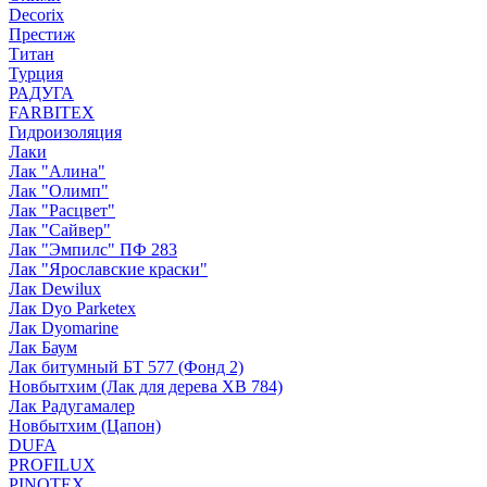
Decorix
Престиж
Титан
Турция
РАДУГА
FARBITEX
Гидроизоляция
Лаки
Лак "Алина"
Лак "Олимп"
Лак "Расцвет"
Лак "Сайвер"
Лак "Эмпилс" ПФ 283
Лак "Ярославские краски"
Лак Dewilux
Лак Dyo Parketex
Лак Dyomarine
Лак Баум
Лак битумный БТ 577 (Фонд 2)
Новбытхим (Лак для дерева ХВ 784)
Лак Радугамалер
Новбытхим (Цапон)
DUFA
PROFILUX
PINOTEX