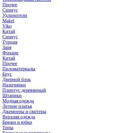
Прочее
Сириус
Удлинители
Makel
Viko
Китай
Сириус
Турция
Заря
Фонари
Китай
Прочее
Пиломатериалы
Брус
Дверной блок
Наличники
Плинтус деревянный
Штапики
Модная одежда
Летние платья
Джемперы и свитеры
Верхняя одежда
Брюки и юбки
Топы
Кровельные материалы