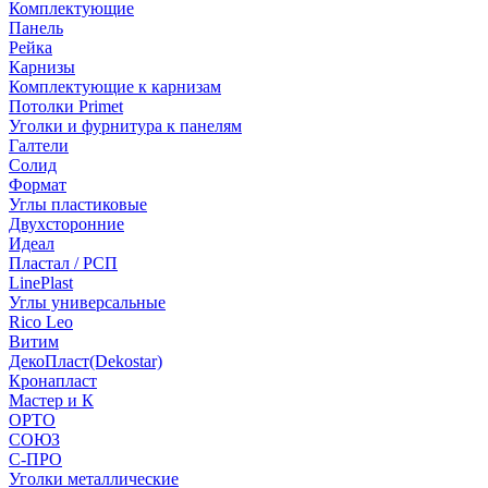
Комплектующие
Панель
Рейка
Карнизы
Комплектующие к карнизам
Потолки Primet
Уголки и фурнитура к панелям
Галтели
Солид
Формат
Углы пластиковые
Двухсторонние
Идеал
Пластал / РСП
LinePlast
Углы универсальные
Rico Leo
Витим
ДекоПласт(Dekostar)
Кронапласт
Мастер и К
ОРТО
СОЮЗ
С-ПРО
Уголки металлические