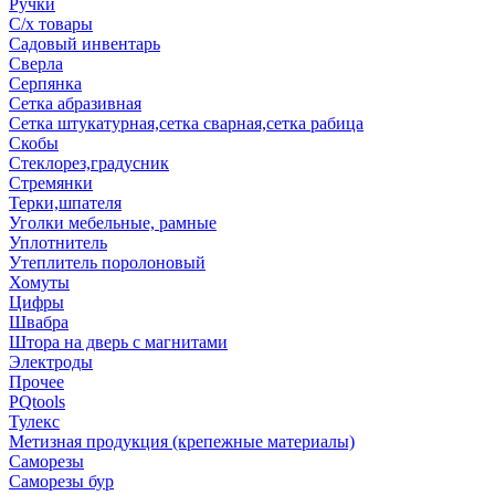
Ручки
С/х товары
Садовый инвентарь
Сверла
Серпянка
Сетка абразивная
Сетка штукатурная,сетка сварная,сетка рабица
Скобы
Стеклорез,градусник
Стремянки
Терки,шпателя
Уголки мебельные, рамные
Уплотнитель
Утеплитель поролоновый
Хомуты
Цифры
Швабра
Штора на дверь с магнитами
Электроды
Прочее
PQtools
Тулекс
Метизная продукция (крепежные материалы)
Саморезы
Саморезы бур