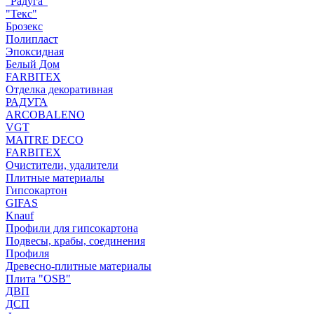
"Радуга"
"Текс"
Брозекс
Полипласт
Эпоксидная
Белый Дом
FARBITEX
Отделка декоративная
РАДУГА
ARCOBALENO
VGT
MAITRE DECO
FARBITEX
Очистители, удалители
Плитные материалы
Гипсокартон
GIFAS
Knauf
Профили для гипсокартона
Подвесы, крабы, соединения
Профиля
Древесно-плитные материалы
Плита "OSB"
ДВП
ДСП