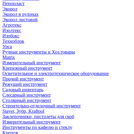
Пенопласт
Экорол
Экорол в рулонах
Экорол листовой
Агротекс
Изолтекс
Изобокс
Техноблок
Урса
Ручные инструменты и Хоз.товары
Matrix
Измерительный инструмент
Крепежный инструмент
Осветительное и электротехническое оборудование
Прочий инструмент
Режущий инструмент
Садовый инвентарь
Слесарный инструмент
Столярный инструмент
Строительно-отделочный инструмент
Stayer, Зубр, Kraftool
Заклепочники, пистолеты для скоб
Измерительный инструмент
Инструменты по кафелю и стеклу
Крепеж