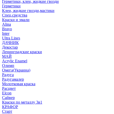
Герметики, клеи, жидкие гвозди
Герметики
Клеи, жидкие гвозди,мастики
Спец.средства
Краски и эмали
Alina
Bravo
Inter
Ultra Lines
ДАЧНИК
Декостар
Ленинградские краски
МАЙ
Acrylic Enamel
Олимп
Омега(Украина)
Радуга
Радугамалер
Молотковая краска
Расцвет
Elcon
Сайвер
Краски по металлу 3в1
КРАФОР
Старт