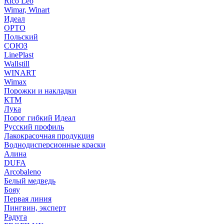
Rico Leo
Wimar, Winart
Идеал
ОРТО
Польский
СОЮЗ
LinePlast
Wallstill
WINART
Wimax
Порожки и накладки
КТМ
Лука
Порог гибкий Идеал
Русский профиль
Лакокрасочная продукция
Воднодисперсионные краски
Алина
DUFA
Arcobaleno
Белый медведь
Бояу
Первая линия
Пингвин, эксперт
Радуга