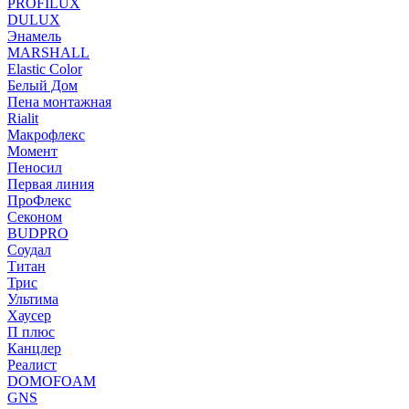
PROFILUX
DULUX
Энамель
MARSHALL
Elastic Color
Белый Дом
Пена монтажная
Rialit
Макрофлекс
Момент
Пеносил
Первая линия
ПроФлекс
Секоном
BUDPRO
Соудал
Титан
Трис
Ультима
Хаусер
П плюс
Канцлер
Реалист
DOMOFOAM
GNS