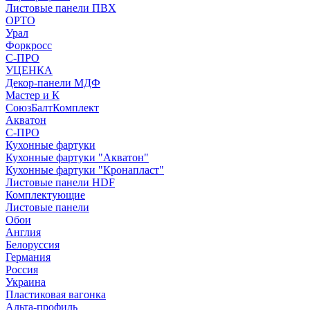
Листовые панели ПВХ
ОРТО
Урал
Форкросс
С-ПРО
УЦЕНКА
Декор-панели МДФ
Мастер и К
СоюзБалтКомплект
Акватон
С-ПРО
Кухонные фартуки
Кухонные фартуки "Акватон"
Кухонные фартуки "Кронапласт"
Листовые панели HDF
Комплектующие
Листовые панели
Обои
Англия
Белоруссия
Германия
Россия
Украина
Пластиковая вагонка
Альта-профиль