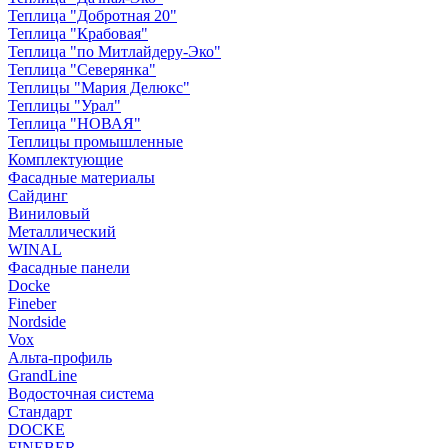
Теплица "Добротная 20"
Теплица "Крабовая"
Теплица "по Митлайдеру-Эко"
Теплица "Северянка"
Теплицы "Мария Делюкс"
Теплицы "Урал"
Теплица "НОВАЯ"
Теплицы промышленные
Комплектующие
Фасадные материалы
Сайдинг
Виниловый
Металлический
WINAL
Фасадные панели
Docke
Fineber
Nordside
Vox
Альта-профиль
GrandLine
Водосточная система
Стандарт
DOCKE
FINEBER