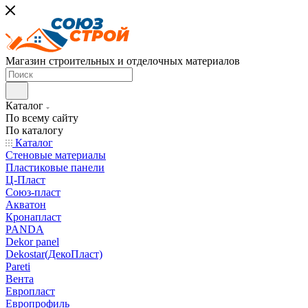
Магазин строительных и отделочных материалов
Каталог
По всему сайту
По каталогу
Каталог
Стеновые материалы
Пластиковые панели
Ц-Пласт
Союз-пласт
Акватон
Кронапласт
PANDA
Dekor panel
Dekostar(ДекоПласт)
Pareti
Вента
Европласт
Европрофиль