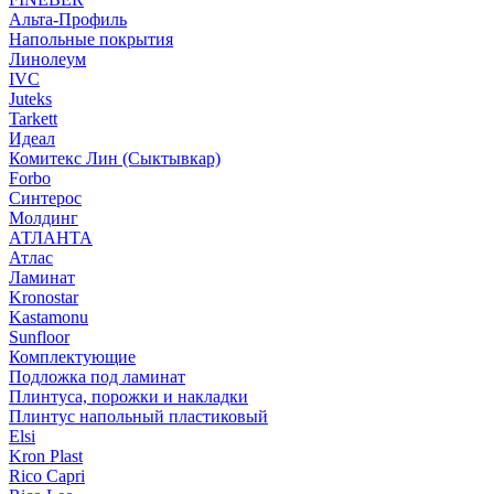
Альта-Профиль
Напольные покрытия
Линолеум
IVC
Juteks
Tarkett
Идеал
Комитекс Лин (Сыктывкар)
Forbo
Синтерос
Молдинг
АТЛАНТА
Атлас
Ламинат
Kronostar
Kastamonu
Sunfloor
Комплектующие
Подложка под ламинат
Плинтуса, порожки и накладки
Плинтус напольный пластиковый
Elsi
Kron Plast
Rico Capri