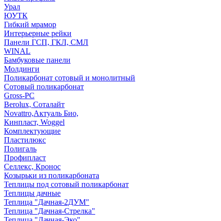
Урал
ЮУТК
Гибкий мрамор
Интерьерные рейки
Панели ГСП, ГКЛ, СМЛ
WINAL
Бамбуковые панели
Молдинги
Поликарбонат сотовый и монолитный
Сотовый поликарбонат
Gross-PC
Berolux, Соталайт
Novattro,Актуаль Био,
Кинпласт, Woggel
Комплектующие
Пластилюкс
Полигаль
Профипласт
Селлекс, Кронос
Козырьки из поликарбоната
Теплицы под сотовый поликарбонат
Теплицы дачные
Теплица "Дачная-2ДУМ"
Теплица "Дачная-Стрелка"
Теплица "Дачная-Эко"