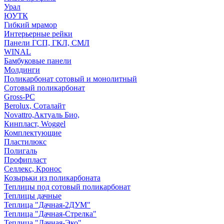
Урал
ЮУТК
Гибкий мрамор
Интерьерные рейки
Панели ГСП, ГКЛ, СМЛ
WINAL
Бамбуковые панели
Молдинги
Поликарбонат сотовый и монолитный
Сотовый поликарбонат
Gross-PC
Berolux, Соталайт
Novattro,Актуаль Био,
Кинпласт, Woggel
Комплектующие
Пластилюкс
Полигаль
Профипласт
Селлекс, Кронос
Козырьки из поликарбоната
Теплицы под сотовый поликарбонат
Теплицы дачные
Теплица "Дачная-2ДУМ"
Теплица "Дачная-Стрелка"
Теплица "Дачная-Эко"