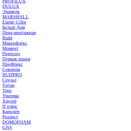
PROFILUX
DULUX
Энамель
MARSHALL
Elastic Color
Белый Дом
Пена монтажная
Rialit
Макрофлекс
Момент
Пеносил
Первая линия
ПроФлекс
Секоном
BUDPRO
Соудал
Титан
Трис
Ультима
Хаусер
П плюс
Канцлер
Реалист
DOMOFOAM
GNS