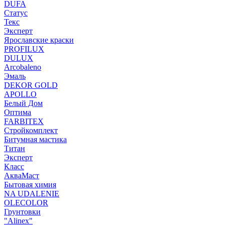
DUFA
Статус
Текс
Эксперт
Ярославские краски
PROFILUX
DULUX
Arcobaleno
Эмаль
DEKOR GOLD
APOLLO
Белый Дом
Оптима
FARBITEX
Стройкомплект
Битумная мастика
Титан
Эксперт
Класс
АкваМаст
Бытовая химия
NA UDALENIE
OLECOLOR
Грунтовки
"Alinex"