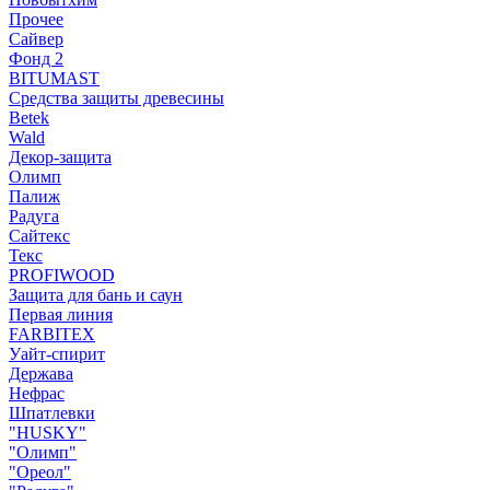
Прочее
Сайвер
Фонд 2
BITUMAST
Средства защиты древесины
Betek
Wald
Декор-защита
Олимп
Палиж
Радуга
Сайтекс
Текс
PROFIWOOD
Защита для бань и саун
Первая линия
FARBITEX
Уайт-спирит
Держава
Нефрас
Шпатлевки
"HUSKY"
"Олимп"
"Ореол"