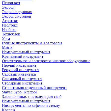
Пенопласт
Экорол
Экорол в рулонах
Экорол листовой
Агротекс
Изолтекс
Изобокс
Техноблок
Урса
Ручные инструменты и Хоз.товары
Matrix
Измерительный инструмент
Крепежный инструмент
Осветительное и электротехническое оборудование
Прочий инструмент
Режущий инструмент
Садовый инвентарь
Слесарный инструмент
Столярный инструмент
Строительно-отделочный инструмент
Stayer, Зубр, Kraftool
Заклепочники, пистолеты для скоб
Измерительный инструмент
Инструменты по кафелю и стеклу
Крепеж