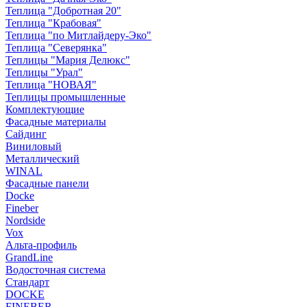
Теплица "Добротная 20"
Теплица "Крабовая"
Теплица "по Митлайдеру-Эко"
Теплица "Северянка"
Теплицы "Мария Делюкс"
Теплицы "Урал"
Теплица "НОВАЯ"
Теплицы промышленные
Комплектующие
Фасадные материалы
Сайдинг
Виниловый
Металлический
WINAL
Фасадные панели
Docke
Fineber
Nordside
Vox
Альта-профиль
GrandLine
Водосточная система
Стандарт
DOCKE
FINEBER