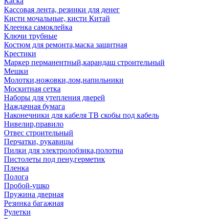
Каска
Кассовая лента, резинки для денег
Кисти мочальные, кисти Китай
Клеенка самоклейка
Ключи трубные
Костюм для ремонта,маска защитная
Крестики
Маркер перманентный,карандаш строительный
Мешки
Молотки,ножовки,лом,напильники
Москитная сетка
Наборы для утепления дверей
Наждачная бумага
Наконечники для кабеля ТВ скобы под кабель
Нивелир,правило
Отвес строительный
Перчатки, рукавицы
Пилки для электролобзика,полотна
Пистолеты под пену,герметик
Пленка
Полога
Пробой-ушко
Пружина дверная
Резинка багажная
Рулетки