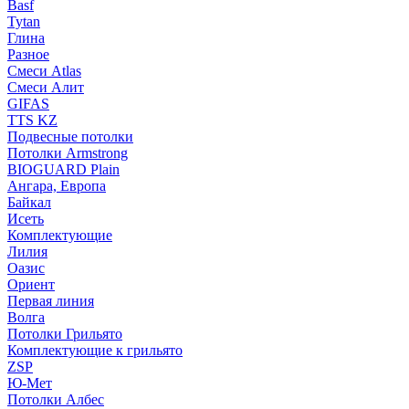
Basf
Tytan
Глина
Разное
Смеси Atlas
Смеси Алит
GIFAS
TTS KZ
Подвесные потолки
Потолки Armstrong
BIOGUARD Plain
Ангара, Европа
Байкал
Исеть
Комплектующие
Лилия
Оазис
Ориент
Первая линия
Волга
Потолки Грильято
Комплектующие к грильято
ZSP
Ю-Мет
Потолки Албес