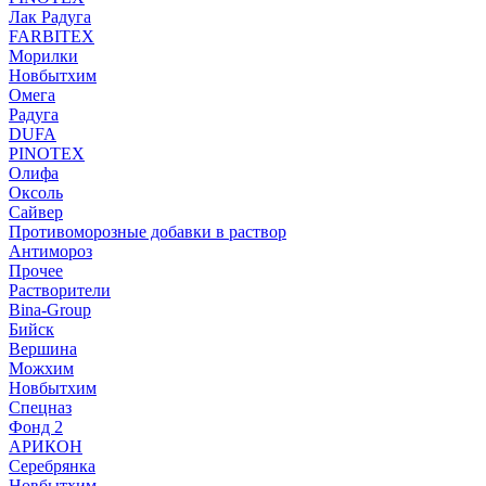
Лак Радуга
FARBITEX
Морилки
Новбытхим
Омега
Радуга
DUFA
PINOTEX
Олифа
Оксоль
Сайвер
Противоморозные добавки в раствор
Антимороз
Прочее
Растворители
Bina-Group
Бийск
Вершина
Можхим
Новбытхим
Спецназ
Фонд 2
АРИКОН
Серебрянка
Новбытхим