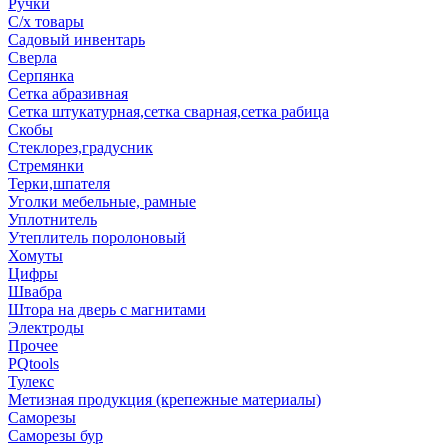
Ручки
С/х товары
Садовый инвентарь
Сверла
Серпянка
Сетка абразивная
Сетка штукатурная,сетка сварная,сетка рабица
Скобы
Стеклорез,градусник
Стремянки
Терки,шпателя
Уголки мебельные, рамные
Уплотнитель
Утеплитель поролоновый
Хомуты
Цифры
Швабра
Штора на дверь с магнитами
Электроды
Прочее
PQtools
Тулекс
Метизная продукция (крепежные материалы)
Саморезы
Саморезы бур