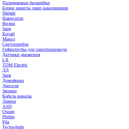
Пальчиковые батарейки
Блоки защиты ламп накаливания
Shetale
Навигатор
Вилки
Заря
Китай
Макел
Светоприбор
Гофротрубы для электропровода
Датчики движения
LX
TDM Electric
ДД
Заря
Домофоны
Дроселя
Звонки
Кабель каналы
Лампы
ASD
Osram
Philips
Pila
Technolight