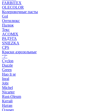
FARBITEX
OLECOLOR
Колеровочные пасты
Gol
Оптилюкс
Палиж
Текс
ACOMIX
РАДУГА
SNIEZKA
CPS
Краски аэрозольные
"7"
Cyclon
Dazzle
Green
Hao li se
Inral
Jobi
Michel
Nicarter
Rust-Oleum
Китай
Натан
Олимп