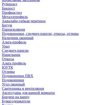
Рубероид
Бикрост
Профнастил
Металлпрофиль
Аквалайн,гибкая черепица
Битум
Пароизоляция
Подоконники, сэндвич-панели, откосы, отливы
Наличник оконный
Альта-профиль
Урал
Сэндвич-панели
Нащельник
Откосы
Альта профиль
ЮУТК
Отливы
Подоконники ПВХ
Подоконники
Угол оконный
Сантехника и вентиляция
Аксессуары для ванной комнаты
Бордюр на ванну
Бумагодержатели