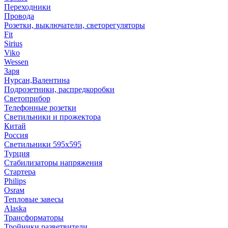
Переходники
Провода
Розетки, выключатели, светорегуляторы
Fit
Sirius
Viko
Wessen
Заря
Нурсан,Валентина
Подрозетники, распредкоробки
Светоприбор
Телефонные розетки
Светильники и прожектора
Китай
Россия
Светильники 595х595
Турция
Стабилизаторы напряжения
Стартера
Philips
Оsrам
Тепловые завесы
Alaska
Трансформаторы
Тройники,разветвители