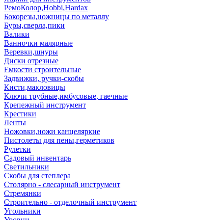
РемоКолор,Hobbi,Hardax
Бокорезы,ножницы по металлу
Буры,сверла,пики
Валики
Ванночки малярные
Веревки,шнуры
Диски отрезные
Емкости строительные
Задвижки, ручки-скобы
Кисти,макловицы
Ключи трубные,имбусовые, гаечные
Крепежный инструмент
Крестики
Ленты
Ножовки,ножи канцеляркие
Пистолеты для пены,герметиков
Рулетки
Садовый инвентарь
Светильники
Скобы для степлера
Столярно - слесарный инструмент
Стремянки
Строительно - отделочный инструмент
Угольники
Уровни