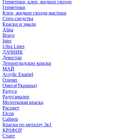
Герметики, клеи, жидкие гвозди
Герметики
Клеи, жидкие гвозди,мастики
Спец.средства
Краски и эмали
Alina
Bravo
Inter
Ultra Lines
ДАЧНИК
Декостар
Ленинградские краски
МАЙ
Acrylic Enamel
Олимп
Омега(Украина)
Радуга
Радугамалер
Молотковая краска
Расцвет
Elcon
Сайвер
Краски по металлу 3в1
КРАФОР
Старт