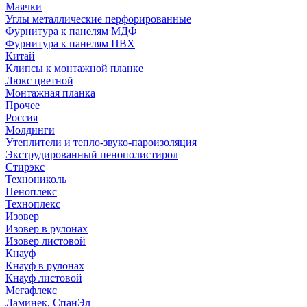
Маячки
Углы металлические перфорированные
Фурнитура к панелям МДФ
Фурнитура к панелям ПВХ
Китай
Клипсы к монтажной планке
Люкс цветной
Монтажная планка
Прочее
Россия
Молдинги
Утеплители и тепло-звуко-пароизоляция
Экструдированный пенополистирол
Стирэкс
Технониколь
Пеноплекс
Техноплекс
Изовер
Изовер в рулонах
Изовер листовой
Кнауф
Кнауф в рулонах
Кнауф листовой
Мегафлекс
Ламинек, СпанЭл