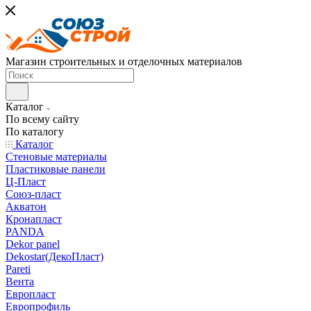
Магазин строительных и отделочных материалов
Каталог
По всему сайту
По каталогу
Каталог
Стеновые материалы
Пластиковые панели
Ц-Пласт
Союз-пласт
Акватон
Кронапласт
PANDA
Dekor panel
Dekostar(ДекоПласт)
Pareti
Вента
Европласт
Европрофиль