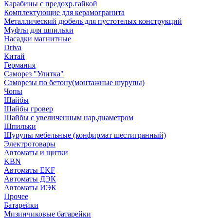
Карабины с предохр.гайкой
Комплектующие для керамогранита
Металлический дюбель для пустотелых конструкций
Муфты для шпильки
Насадки магнитные
Driva
Китай
Германия
Саморез "Улитка"
Саморезы по бетону(монтажные шурупы)
Чопы
Шайбы
Шайбы гровер
Шайбы с увеличенным нар.диаметром
Шпильки
Шурупы мебельные (конфирмат шестигранный)
Электротовары
Автоматы и щитки
KBN
Автоматы EKF
Автоматы ДЭК
Автоматы ИЭК
Прочее
Батарейки
Мизинчиковые батарейки