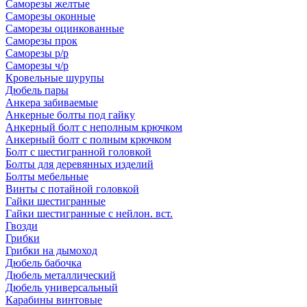
Саморезы желтые
Саморезы оконные
Саморезы оцинкованные
Саморезы прок
Саморезы р/р
Саморезы ч/р
Кровельные шурупы
Дюбель пары
Анкера забиваемые
Анкерные болты под гайку
Анкерный болт с неполным крючком
Анкерный болт с полным крючком
Болт с шестигранной головкой
Болты для деревянных изделий
Болты мебельные
Винты с потайной головкой
Гайки шестигранные
Гайки шестигранные с нейлон. вст.
Гвозди
Грибки
Грибки на дымоход
Дюбель бабочка
Дюбель металлический
Дюбель универсальный
Карабины винтовые