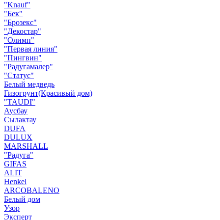
"Knauf"
"Бек"
"Брозекс"
"Декостар"
"Олимп"
"Первая линия"
"Пингвин"
"Радугамалер"
"Статус"
Белый медведь
Гизогрунт(Красивый дом)
"TAUDI"
Аусбау
Сылактау
DUFA
DULUX
MARSHALL
"Радуга"
GIFAS
ALIT
Henkel
ARCOBALENO
Белый дом
Узор
Эксперт