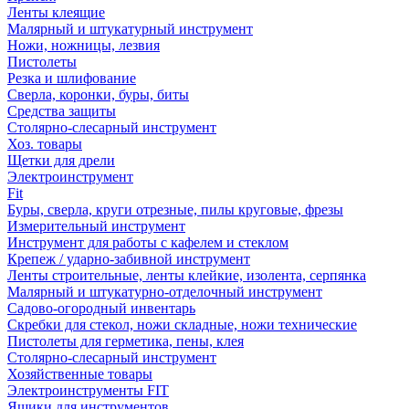
Ленты клеящие
Малярный и штукатурный инструмент
Ножи, ножницы, лезвия
Пистолеты
Резка и шлифование
Сверла, коронки, буры, биты
Средства защиты
Столярно-слесарный инструмент
Хоз. товары
Щетки для дрели
Электроинструмент
Fit
Буры, сверла, круги отрезные, пилы круговые, фрезы
Измерительный инструмент
Инструмент для работы с кафелем и стеклом
Крепеж / ударно-забивной инструмент
Ленты строительные, ленты клейкие, изолента, серпянка
Малярный и штукатурно-отделочный инструмент
Садово-огородный инвентарь
Скребки для стекол, ножи складные, ножи технические
Пистолеты для герметика, пены, клея
Столярно-слесарный инструмент
Хозяйственные товары
Электроинструменты FIT
Ящики для инструментов