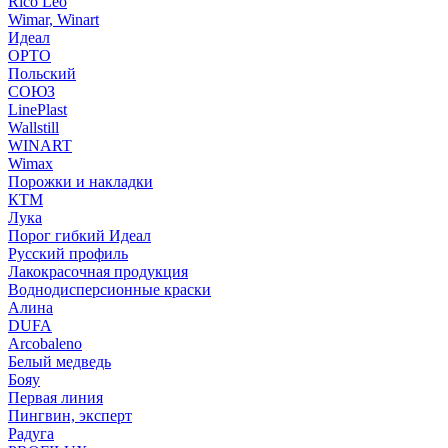
Rico Leo
Wimar, Winart
Идеал
ОРТО
Польский
СОЮЗ
LinePlast
Wallstill
WINART
Wimax
Порожки и накладки
КТМ
Лука
Порог гибкий Идеал
Русский профиль
Лакокрасочная продукция
Воднодисперсионные краски
Алина
DUFA
Arcobaleno
Белый медведь
Бояу
Первая линия
Пингвин, эксперт
Радуга