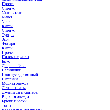
Прочее
Сириус
Удлинители
Makel
Viko
Китай
Сириус
Турция
Заря
Фонари
Китай
Прочее
Пиломатериалы
Брус
Дверной блок
Наличники
Плинтус деревянный
Штапики
Модная одежда
Летние платья
Джемперы и свитеры
Верхняя одежда
Брюки и юбки
Топы
Кровельные материалы