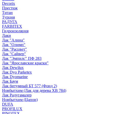
Decorix
Престиж
Титан
Турция
РАДУГА
FARBITEX
Гидроизоляция
Лаки
Лак "Алина"
Лак "Олимп"
Лак "Расцвет"
Лак "Сайвер"
Лак "Эмпилс" ПФ 283
Лак "Ярославские краски"
Лак Dewilux
Лак Dyo Parketex
Лак Dyomarine
Лак Баум
Лак битумный БТ 577 (Фонд 2)
Новбытхим (Лак для дерева ХВ 784)
Лак Радугамалер
Новбытхим (Цапон)
DUFA
PROFILUX
PINOTEX