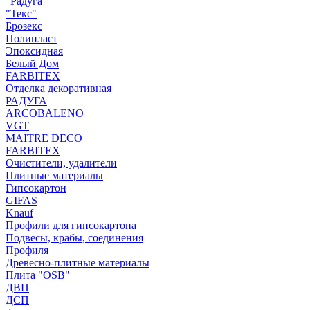
"Радуга"
"Текс"
Брозекс
Полипласт
Эпоксидная
Белый Дом
FARBITEX
Отделка декоративная
РАДУГА
ARCOBALENO
VGT
MAITRE DECO
FARBITEX
Очистители, удалители
Плитные материалы
Гипсокартон
GIFAS
Knauf
Профили для гипсокартона
Подвесы, крабы, соединения
Профиля
Древесно-плитные материалы
Плита "OSB"
ДВП
ДСП