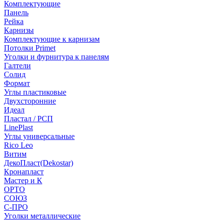
Комплектующие
Панель
Рейка
Карнизы
Комплектующие к карнизам
Потолки Primet
Уголки и фурнитура к панелям
Галтели
Солид
Формат
Углы пластиковые
Двухсторонние
Идеал
Пластал / РСП
LinePlast
Углы универсальные
Rico Leo
Витим
ДекоПласт(Dekostar)
Кронапласт
Мастер и К
ОРТО
СОЮЗ
С-ПРО
Уголки металлические