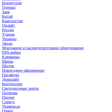
Белоруссия
Генерал
Заря
Китай
Кыргызстан
Онлайт
Россия
Турция
Украина
Экола
Монтажное и распределительное оборудование
DIN-рейки
Клемники
Шины
Щиток
Новогоднее оформление
Гирлянды
Дюралайт
Контроллер
Светодиодные ленты
Патроны
Прочее
Сириус
Универсал
Ормис