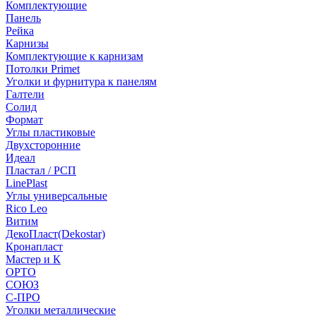
Комплектующие
Панель
Рейка
Карнизы
Комплектующие к карнизам
Потолки Primet
Уголки и фурнитура к панелям
Галтели
Солид
Формат
Углы пластиковые
Двухсторонние
Идеал
Пластал / РСП
LinePlast
Углы универсальные
Rico Leo
Витим
ДекоПласт(Dekostar)
Кронапласт
Мастер и К
ОРТО
СОЮЗ
С-ПРО
Уголки металлические