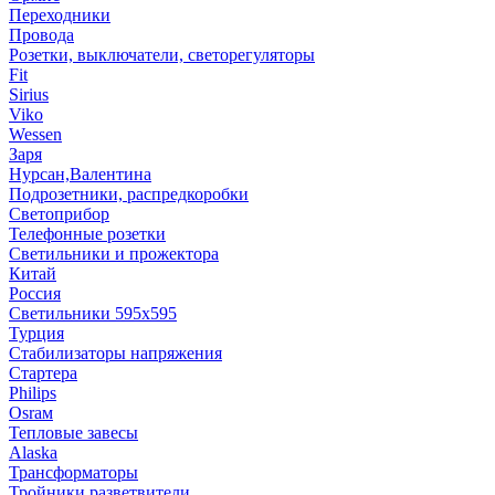
Переходники
Провода
Розетки, выключатели, светорегуляторы
Fit
Sirius
Viko
Wessen
Заря
Нурсан,Валентина
Подрозетники, распредкоробки
Светоприбор
Телефонные розетки
Светильники и прожектора
Китай
Россия
Светильники 595х595
Турция
Стабилизаторы напряжения
Стартера
Philips
Оsrам
Тепловые завесы
Alaska
Трансформаторы
Тройники,разветвители