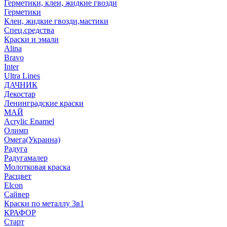
Герметики, клеи, жидкие гвозди
Герметики
Клеи, жидкие гвозди,мастики
Спец.средства
Краски и эмали
Alina
Bravo
Inter
Ultra Lines
ДАЧНИК
Декостар
Ленинградские краски
МАЙ
Acrylic Enamel
Олимп
Омега(Украина)
Радуга
Радугамалер
Молотковая краска
Расцвет
Elcon
Сайвер
Краски по металлу 3в1
КРАФОР
Старт