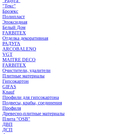
"Радуга"
"Текс"
Брозекс
Полипласт
Эпоксидная
Белый Дом
FARBITEX
Отделка декоративная
РАДУГА
ARCOBALENO
VGT
MAITRE DECO
FARBITEX
Очистители, удалители
Плитные материалы
Гипсокартон
GIFAS
Knauf
Профили для гипсокартона
Подвесы, крабы, соединения
Профиля
Древесно-плитные материалы
Плита "OSB"
ДВП
ДСП