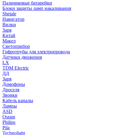
Пальчиковые батарейки
Блоки защиты ламп накаливания
Shetale
Навигатор
Вилки
Заря
Китай
Макел
Светоприбор
Гофротрубы для электропровода
Датчики движения
LX
TDM Electric
ДД
Заря
Домофоны
Дроселя
Звонки
Кабель каналы
Лампы
ASD
Osram
Philips
Pila
Technolight