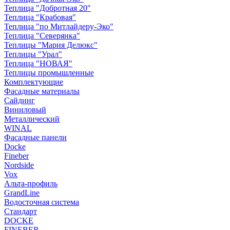
Теплица "Добротная 20"
Теплица "Крабовая"
Теплица "по Митлайдеру-Эко"
Теплица "Северянка"
Теплицы "Мария Делюкс"
Теплицы "Урал"
Теплица "НОВАЯ"
Теплицы промышленные
Комплектующие
Фасадные материалы
Сайдинг
Виниловый
Металлический
WINAL
Фасадные панели
Docke
Fineber
Nordside
Vox
Альта-профиль
GrandLine
Водосточная система
Стандарт
DOCKE
FINEBER