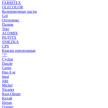
FARBITEX
OLECOLOR
Колеровочные пасты
Gol
Оптилюкс
Палиж
Текс
ACOMIX
РАДУГА
SNIEZKA
CPS
Краски аэрозольные
"7"
Cyclon
Dazzle
Green
Hao li se
Inral
Jobi
Michel
Nicarter
Rust-Oleum
Китай
Натан
Олимп