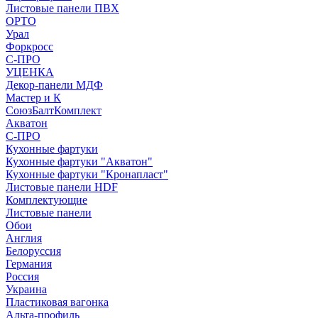
Листовые панели ПВХ
ОРТО
Урал
Форкросс
С-ПРО
УЦЕНКА
Декор-панели МДФ
Мастер и К
СоюзБалтКомплект
Акватон
С-ПРО
Кухонные фартуки
Кухонные фартуки "Акватон"
Кухонные фартуки "Кронапласт"
Листовые панели HDF
Комплектующие
Листовые панели
Обои
Англия
Белоруссия
Германия
Россия
Украина
Пластиковая вагонка
Альта-профиль