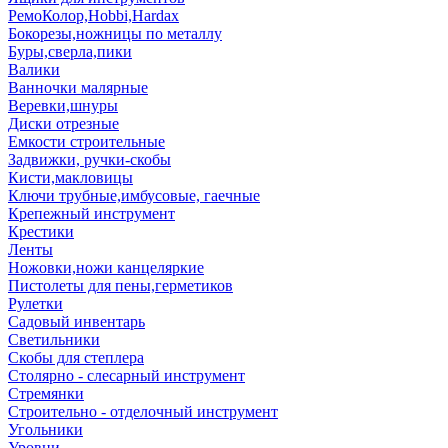
РемоКолор,Hobbi,Hardax
Бокорезы,ножницы по металлу
Буры,сверла,пики
Валики
Ванночки малярные
Веревки,шнуры
Диски отрезные
Емкости строительные
Задвижки, ручки-скобы
Кисти,макловицы
Ключи трубные,имбусовые, гаечные
Крепежный инструмент
Крестики
Ленты
Ножовки,ножи канцеляркие
Пистолеты для пены,герметиков
Рулетки
Садовый инвентарь
Светильники
Скобы для степлера
Столярно - слесарный инструмент
Стремянки
Строительно - отделочный инструмент
Угольники
Уровни