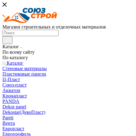
Магазин строительных и отделочных материалов
Каталог
По всему сайту
По каталогу
Каталог
Стеновые материалы
Пластиковые панели
Ц-Пласт
Союз-пласт
Акватон
Кронапласт
PANDA
Dekor panel
Dekostar(ДекоПласт)
Pareti
Вента
Европласт
Европрофиль