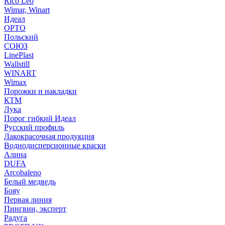
Rico Leo
Wimar, Winart
Идеал
ОРТО
Польский
СОЮЗ
LinePlast
Wallstill
WINART
Wimax
Порожки и накладки
КТМ
Лука
Порог гибкий Идеал
Русский профиль
Лакокрасочная продукция
Воднодисперсионные краски
Алина
DUFA
Arcobaleno
Белый медведь
Бояу
Первая линия
Пингвин, эксперт
Радуга