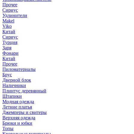
Прочее
Сириус
Удлинители
Makel
Viko
Китай
Сириус
Турция
Заря
Фонари
Китай
Прочее
Пиломатериалы
Брус
Дверной блок
Наличники
Плинтус деревянный
Штапики
Модная одежда
Летние платья
Джемперы и свитеры
Верхняя одежда
Брюки и юбки
Топы
Кровельные материалы