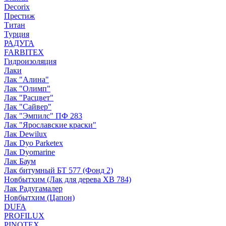
Decorix
Престиж
Титан
Турция
РАДУГА
FARBITEX
Гидроизоляция
Лаки
Лак "Алина"
Лак "Олимп"
Лак "Расцвет"
Лак "Сайвер"
Лак "Эмпилс" ПФ 283
Лак "Ярославские краски"
Лак Dewilux
Лак Dyo Parketex
Лак Dyomarine
Лак Баум
Лак битумный БТ 577 (Фонд 2)
Новбытхим (Лак для дерева ХВ 784)
Лак Радугамалер
Новбытхим (Цапон)
DUFA
PROFILUX
PINOTEX