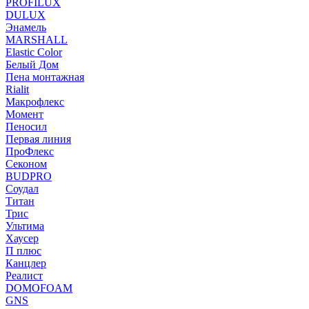
PROFILUX
DULUX
Энамель
MARSHALL
Elastic Color
Белый Дом
Пена монтажная
Rialit
Макрофлекс
Момент
Пеносил
Первая линия
ПроФлекс
Секоном
BUDPRO
Соудал
Титан
Трис
Ультима
Хаусер
П плюс
Канцлер
Реалист
DOMOFOAM
GNS