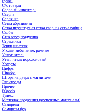
Ручки
С/х товары
Садовый инвентарь
Сверла
Серпянка
Сетка абразивная
Сетка штукатурная,сетка сварная,сетка рабица
Скобы
Стеклорез,градусник
Стремянки
Терки,шпателя
Уголки мебельные, рамные
Уплотнитель
Утеплитель поролоновый
Хомуты
Цифры
Швабра
Штора на дверь с магнитами
Электроды
Прочее
PQtools
Тулекс
Метизная продукция (крепежные материалы)
Саморезы
Саморезы бур