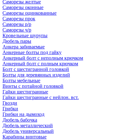
Саморезы желтые
Саморезы оконные
Саморезы оцинкованные
Саморезы прок
Саморезы р/р
Саморезы ч/р
Кровельные шурупы
Дюбель пары
Анкера забиваемые
Анкерные болты под гайку
Анкерный болт с неполным крючком
Анкерный болт с полным крючком
Болт с шестигранной головкой
Болты для деревянных изделий
Болты мебельные
Винты с потайной головкой
Гайки шестигранные
Гайки шестигранные с нейлон. вст.
Гвозди
Грибки
Грибки на дымоход
Дюбель бабочка
Дюбель металлический
Дюбель универсальный
Карабины винтовые