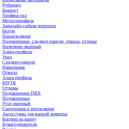
Рубероид
Бикрост
Профнастил
Металлпрофиль
Аквалайн,гибкая черепица
Битум
Пароизоляция
Подоконники, сэндвич-панели, откосы, отливы
Наличник оконный
Альта-профиль
Урал
Сэндвич-панели
Нащельник
Откосы
Альта профиль
ЮУТК
Отливы
Подоконники ПВХ
Подоконники
Угол оконный
Сантехника и вентиляция
Аксессуары для ванной комнаты
Бордюр на ванну
Бумагодержатели