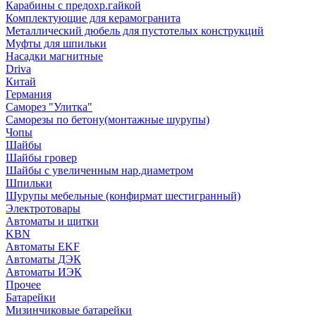
Карабины с предохр.гайкой
Комплектующие для керамогранита
Металлический дюбель для пустотелых конструкций
Муфты для шпильки
Насадки магнитные
Driva
Китай
Германия
Саморез "Улитка"
Саморезы по бетону(монтажные шурупы)
Чопы
Шайбы
Шайбы гровер
Шайбы с увеличенным нар.диаметром
Шпильки
Шурупы мебельные (конфирмат шестигранный)
Электротовары
Автоматы и щитки
KBN
Автоматы EKF
Автоматы ДЭК
Автоматы ИЭК
Прочее
Батарейки
Мизинчиковые батарейки