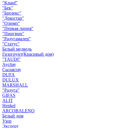
"Knauf"
"Бек"
"Брозекс"
"Декостар"
"Олимп"
"Первая линия"
"Пингвин"
"Радугамалер"
"Статус"
Белый медведь
Гизогрунт(Красивый дом)
"TAUDI"
Аусбау
Сылактау
DUFA
DULUX
MARSHALL
"Радуга"
GIFAS
ALIT
Henkel
ARCOBALENO
Белый дом
Узор
Эксперт