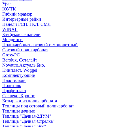
Урал
ЮУТК
Гибкий мрамор
Интерьерные рейки
Панели ГСП, ГКЛ, СМЛ
WINAL
Бамбуковые панели
Молдинги
Поликарбонат сотовый и монолитный
Сотовый поликарбонат
Gross-PC
Berolux, Соталайт
Novattro,Актуаль Био,
Кинпласт, Woggel
Комплектующие
Пластилюкс
Полигаль
Профипласт
Селлекс, Кронос
Козырьки из поликарбоната
Теплицы под сотовый поликарбонат
Теплицы дачные
Теплица "Дачная-2ДУМ"
Теплица "Дачная-Стрелка"
Теплица "Дачная-Эко"