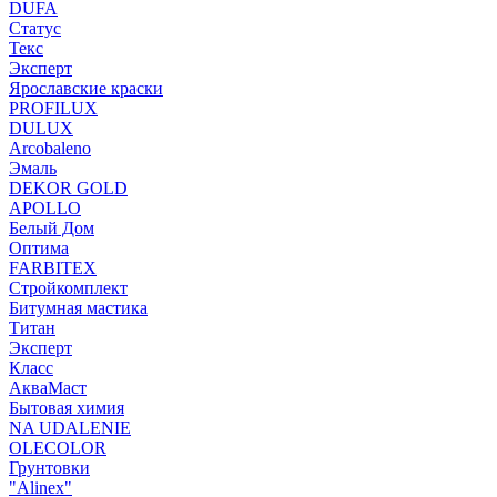
DUFA
Статус
Текс
Эксперт
Ярославские краски
PROFILUX
DULUX
Arcobaleno
Эмаль
DEKOR GOLD
APOLLO
Белый Дом
Оптима
FARBITEX
Стройкомплект
Битумная мастика
Титан
Эксперт
Класс
АкваМаст
Бытовая химия
NA UDALENIE
OLECOLOR
Грунтовки
"Alinex"