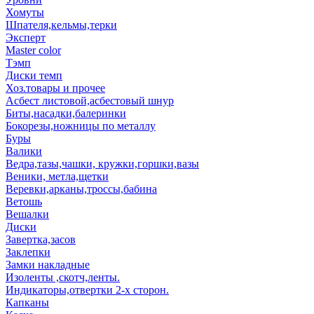
Хомуты
Шпателя,кельмы,терки
Эксперт
Master color
Тэмп
Диски темп
Хоз.товары и прочее
Асбест листовой,асбестовый шнур
Биты,насадки,балеринки
Бокорезы,ножницы по металлу
Буры
Валики
Ведра,тазы,чашки, кружки,горшки,вазы
Веники, метла,щетки
Веревки,арканы,троссы,бабина
Ветошь
Вешалки
Диски
Завертка,засов
Заклепки
Замки накладные
Изоленты ,скотч,ленты.
Индикаторы,отвертки 2-х сторон.
Капканы