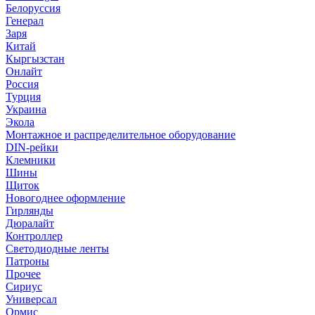
Белоруссия
Генерал
Заря
Китай
Кыргызстан
Онлайт
Россия
Турция
Украина
Экола
Монтажное и распределительное оборудование
DIN-рейки
Клемники
Шины
Щиток
Новогоднее оформление
Гирлянды
Дюралайт
Контроллер
Светодиодные ленты
Патроны
Прочее
Сириус
Универсал
Ормис