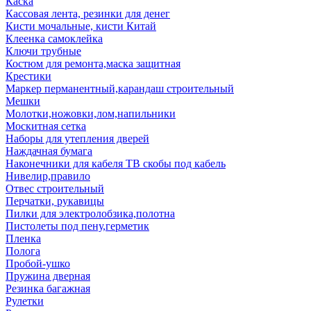
Каска
Кассовая лента, резинки для денег
Кисти мочальные, кисти Китай
Клеенка самоклейка
Ключи трубные
Костюм для ремонта,маска защитная
Крестики
Маркер перманентный,карандаш строительный
Мешки
Молотки,ножовки,лом,напильники
Москитная сетка
Наборы для утепления дверей
Наждачная бумага
Наконечники для кабеля ТВ скобы под кабель
Нивелир,правило
Отвес строительный
Перчатки, рукавицы
Пилки для электролобзика,полотна
Пистолеты под пену,герметик
Пленка
Полога
Пробой-ушко
Пружина дверная
Резинка багажная
Рулетки