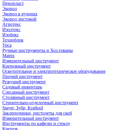
Пенопласт
Экорол
Экорол в рулонах
Экорол листовой
Агротекс
Изолтекс
Изобокс
Техноблок
Урса
Ручные инструменты и Хоз.товары
Matrix
Измерительный инструмент
Крепежный инструмент
Осветительное и электротехническое оборудование
Прочий инструмент
Режущий инструмент
Садовый инвентарь
Слесарный инструмент
Столярный инструмент
Строительно-отделочный инструмент
Stayer, Зубр, Kraftool
Заклепочники, пистолеты для скоб
Измерительный инструмент
Инструменты по кафелю и стеклу
Крепеж