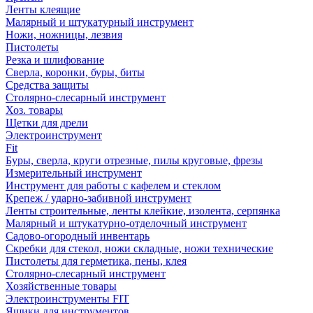
Ленты клеящие
Малярный и штукатурный инструмент
Ножи, ножницы, лезвия
Пистолеты
Резка и шлифование
Сверла, коронки, буры, биты
Средства защиты
Столярно-слесарный инструмент
Хоз. товары
Щетки для дрели
Электроинструмент
Fit
Буры, сверла, круги отрезные, пилы круговые, фрезы
Измерительный инструмент
Инструмент для работы с кафелем и стеклом
Крепеж / ударно-забивной инструмент
Ленты строительные, ленты клейкие, изолента, серпянка
Малярный и штукатурно-отделочный инструмент
Садово-огородный инвентарь
Скребки для стекол, ножи складные, ножи технические
Пистолеты для герметика, пены, клея
Столярно-слесарный инструмент
Хозяйственные товары
Электроинструменты FIT
Ящики для инструментов