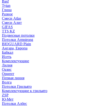
Basf
Tytan
Глина
Разное
Смеси Atlas
Смеси Алит
GIFAS
TTS KZ
Подвесные потолки
Потолки Armstrong
BIOGUARD Plain
Ангара, Европа
Байкал
Исеть
Комплектующие
Лилия
Оазис
Ориент
Первая линия
Волга
Потолки Грильято
Комплектующие к грильято
ZSP
Ю-Мет
Потолки Албес