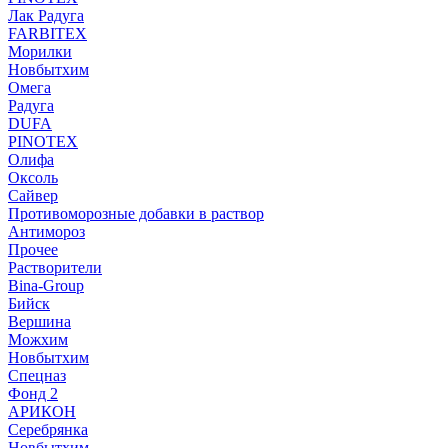
Лак Радуга
FARBITEX
Морилки
Новбытхим
Омега
Радуга
DUFA
PINOTEX
Олифа
Оксоль
Сайвер
Противоморозные добавки в раствор
Антимороз
Прочее
Растворители
Bina-Group
Бийск
Вершина
Можхим
Новбытхим
Спецназ
Фонд 2
АРИКОН
Серебрянка
Новбытхим