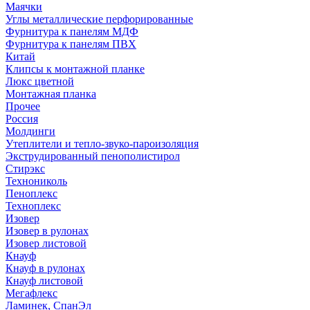
Маячки
Углы металлические перфорированные
Фурнитура к панелям МДФ
Фурнитура к панелям ПВХ
Китай
Клипсы к монтажной планке
Люкс цветной
Монтажная планка
Прочее
Россия
Молдинги
Утеплители и тепло-звуко-пароизоляция
Экструдированный пенополистирол
Стирэкс
Технониколь
Пеноплекс
Техноплекс
Изовер
Изовер в рулонах
Изовер листовой
Кнауф
Кнауф в рулонах
Кнауф листовой
Мегафлекс
Ламинек, СпанЭл