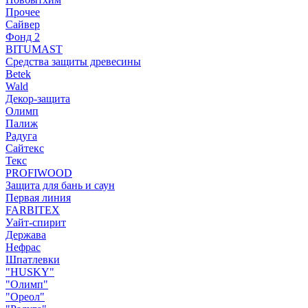
Прочее
Сайвер
Фонд 2
BITUMAST
Средства защиты древесины
Betek
Wald
Декор-защита
Олимп
Палиж
Радуга
Сайтекс
Текс
PROFIWOOD
Защита для бань и саун
Первая линия
FARBITEX
Уайт-спирит
Держава
Нефрас
Шпатлевки
"HUSKY"
"Олимп"
"Ореол"