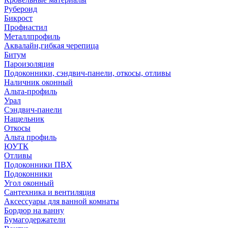
Рубероид
Бикрост
Профнастил
Металлпрофиль
Аквалайн,гибкая черепица
Битум
Пароизоляция
Подоконники, сэндвич-панели, откосы, отливы
Наличник оконный
Альта-профиль
Урал
Сэндвич-панели
Нащельник
Откосы
Альта профиль
ЮУТК
Отливы
Подоконники ПВХ
Подоконники
Угол оконный
Сантехника и вентиляция
Аксессуары для ванной комнаты
Бордюр на ванну
Бумагодержатели