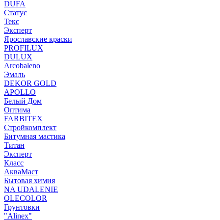
DUFA
Статус
Текс
Эксперт
Ярославские краски
PROFILUX
DULUX
Arcobaleno
Эмаль
DEKOR GOLD
APOLLO
Белый Дом
Оптима
FARBITEX
Стройкомплект
Битумная мастика
Титан
Эксперт
Класс
АкваМаст
Бытовая химия
NA UDALENIE
OLECOLOR
Грунтовки
"Alinex"