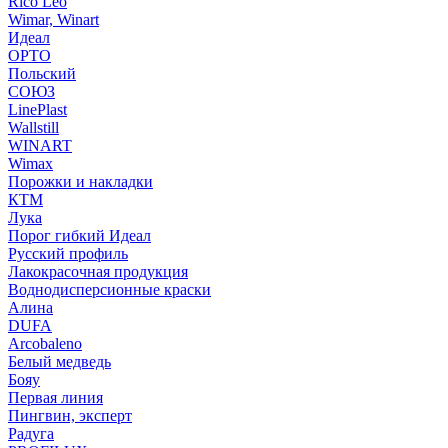
Rico Leo
Wimar, Winart
Идеал
ОРТО
Польский
СОЮЗ
LinePlast
Wallstill
WINART
Wimax
Порожки и накладки
КТМ
Лука
Порог гибкий Идеал
Русский профиль
Лакокрасочная продукция
Воднодисперсионные краски
Алина
DUFA
Arcobaleno
Белый медведь
Бояу
Первая линия
Пингвин, эксперт
Радуга