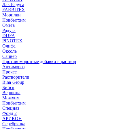
Лак Радуга
FARBITEX
Морилки
Новбытхим
Омега
Радуга
DUFA
PINOTEX
Олифа
Оксоль
Сайвер
Противоморозные добавки в раствор
Антимороз
Прочее
Растворители
Bina-Group
Бийск
Вершина
Можхим
Новбытхим
Спецназ
Фонд 2
АРИКОН
Серебрянка
Новбытхим