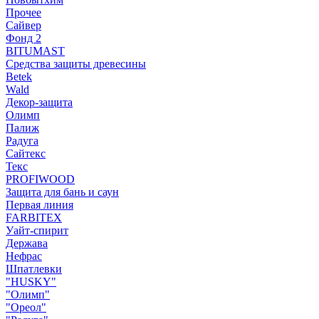
Прочее
Сайвер
Фонд 2
BITUMAST
Средства защиты древесины
Betek
Wald
Декор-защита
Олимп
Палиж
Радуга
Сайтекс
Текс
PROFIWOOD
Защита для бань и саун
Первая линия
FARBITEX
Уайт-спирит
Держава
Нефрас
Шпатлевки
"HUSKY"
"Олимп"
"Ореол"