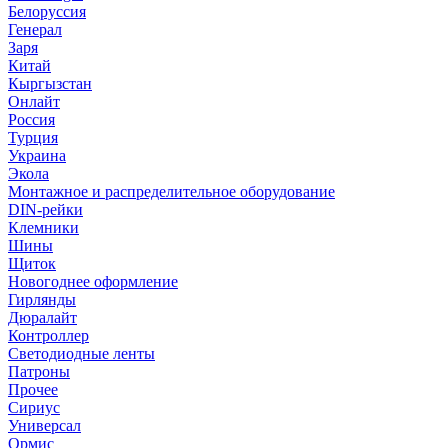
Белоруссия
Генерал
Заря
Китай
Кыргызстан
Онлайт
Россия
Турция
Украина
Экола
Монтажное и распределительное оборудование
DIN-рейки
Клемники
Шины
Щиток
Новогоднее оформление
Гирлянды
Дюралайт
Контроллер
Светодиодные ленты
Патроны
Прочее
Сириус
Универсал
Ормис