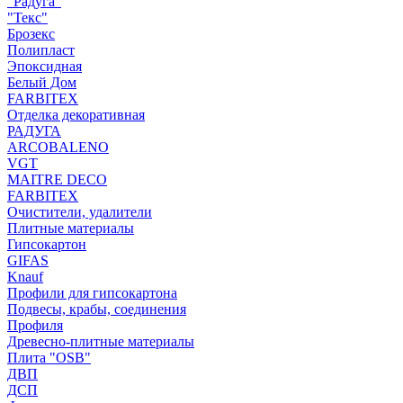
"Радуга"
"Текс"
Брозекс
Полипласт
Эпоксидная
Белый Дом
FARBITEX
Отделка декоративная
РАДУГА
ARCOBALENO
VGT
MAITRE DECO
FARBITEX
Очистители, удалители
Плитные материалы
Гипсокартон
GIFAS
Knauf
Профили для гипсокартона
Подвесы, крабы, соединения
Профиля
Древесно-плитные материалы
Плита "OSB"
ДВП
ДСП