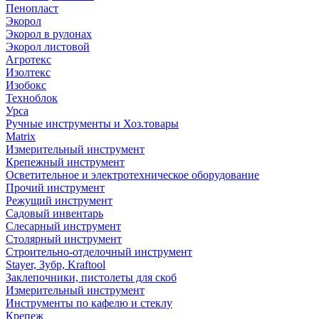
Пенопласт
Экорол
Экорол в рулонах
Экорол листовой
Агротекс
Изолтекс
Изобокс
Техноблок
Урса
Ручные инструменты и Хоз.товары
Matrix
Измерительный инструмент
Крепежный инструмент
Осветительное и электротехническое оборудование
Прочий инструмент
Режущий инструмент
Садовый инвентарь
Слесарный инструмент
Столярный инструмент
Строительно-отделочный инструмент
Stayer, Зубр, Kraftool
Заклепочники, пистолеты для скоб
Измерительный инструмент
Инструменты по кафелю и стеклу
Крепеж