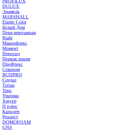
PROFILUX
DULUX
Энамель
MARSHALL
Elastic Color
Белый Дом
Пена монтажная
Rialit
Макрофлекс
Момент
Пеносил
Первая линия
ПроФлекс
Секоном
BUDPRO
Соудал
Титан
Трис
Ультима
Хаусер
П плюс
Канцлер
Реалист
DOMOFOAM
GNS