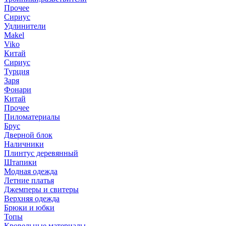
Прочее
Сириус
Удлинители
Makel
Viko
Китай
Сириус
Турция
Заря
Фонари
Китай
Прочее
Пиломатериалы
Брус
Дверной блок
Наличники
Плинтус деревянный
Штапики
Модная одежда
Летние платья
Джемперы и свитеры
Верхняя одежда
Брюки и юбки
Топы
Кровельные материалы