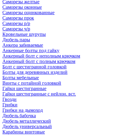
Саморезы желтые
Саморезы оконные
Саморезы оцинкованные
Саморезы прок
Саморезы р/р
Саморезы ч/р
Кровельные шурупы
Дюбель пары
Анкера забиваемые
Анкерные болты под гайку
Анкерный болт с неполным крючком
Анкерный болт с полным крючком
Болт с шестигранной головкой
Болты для деревянных изделий
Болты мебельные
Винты с потайной головкой
Гайки шестигранные
Гайки шестигранные с нейлон. вст.
Гвозди
Грибки
Грибки на дымоход
Дюбель бабочка
Дюбель металлический
Дюбель универсальный
Карабины винтовые