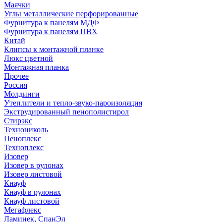
Маячки
Углы металлические перфорированные
Фурнитура к панелям МДФ
Фурнитура к панелям ПВХ
Китай
Клипсы к монтажной планке
Люкс цветной
Монтажная планка
Прочее
Россия
Молдинги
Утеплители и тепло-звуко-пароизоляция
Экструдированный пенополистирол
Стирэкс
Технониколь
Пеноплекс
Техноплекс
Изовер
Изовер в рулонах
Изовер листовой
Кнауф
Кнауф в рулонах
Кнауф листовой
Мегафлекс
Ламинек, СпанЭл