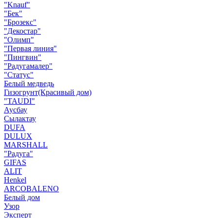
"Knauf"
"Бек"
"Брозекс"
"Декостар"
"Олимп"
"Первая линия"
"Пингвин"
"Радугамалер"
"Статус"
Белый медведь
Гизогрунт(Красивый дом)
"TAUDI"
Аусбау
Сылактау
DUFA
DULUX
MARSHALL
"Радуга"
GIFAS
ALIT
Henkel
ARCOBALENO
Белый дом
Узор
Эксперт