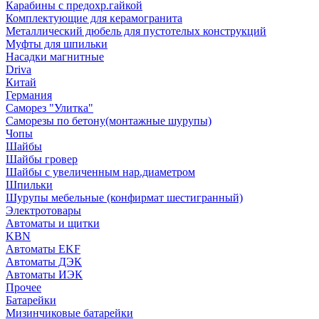
Карабины с предохр.гайкой
Комплектующие для керамогранита
Металлический дюбель для пустотелых конструкций
Муфты для шпильки
Насадки магнитные
Driva
Китай
Германия
Саморез "Улитка"
Саморезы по бетону(монтажные шурупы)
Чопы
Шайбы
Шайбы гровер
Шайбы с увеличенным нар.диаметром
Шпильки
Шурупы мебельные (конфирмат шестигранный)
Электротовары
Автоматы и щитки
KBN
Автоматы EKF
Автоматы ДЭК
Автоматы ИЭК
Прочее
Батарейки
Мизинчиковые батарейки