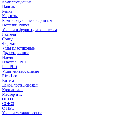
Комплектующие
Панель
Рейка
Карнизы
Комплектующие к карнизам
Потолки Primet
Уголки и фурнитура к панелям
Галтели
Солид
Формат
Углы пластиковые
Двухсторонние
Идеал
Пластал / РСП
LinePlast
Углы универсальные
Rico Leo
Витим
ДекоПласт(Dekostar)
Кронапласт
Мастер и К
ОРТО
СОЮЗ
С-ПРО
Уголки металлические