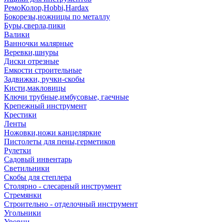
РемоКолор,Hobbi,Hardax
Бокорезы,ножницы по металлу
Буры,сверла,пики
Валики
Ванночки малярные
Веревки,шнуры
Диски отрезные
Емкости строительные
Задвижки, ручки-скобы
Кисти,макловицы
Ключи трубные,имбусовые, гаечные
Крепежный инструмент
Крестики
Ленты
Ножовки,ножи канцеляркие
Пистолеты для пены,герметиков
Рулетки
Садовый инвентарь
Светильники
Скобы для степлера
Столярно - слесарный инструмент
Стремянки
Строительно - отделочный инструмент
Угольники
Уровни