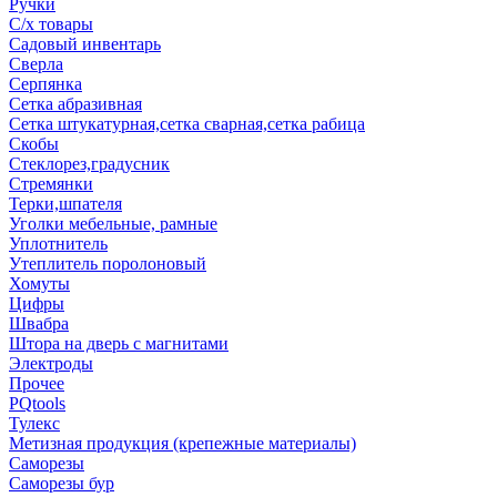
Ручки
С/х товары
Садовый инвентарь
Сверла
Серпянка
Сетка абразивная
Сетка штукатурная,сетка сварная,сетка рабица
Скобы
Стеклорез,градусник
Стремянки
Терки,шпателя
Уголки мебельные, рамные
Уплотнитель
Утеплитель поролоновый
Хомуты
Цифры
Швабра
Штора на дверь с магнитами
Электроды
Прочее
PQtools
Тулекс
Метизная продукция (крепежные материалы)
Саморезы
Саморезы бур