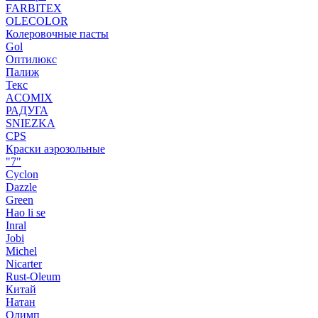
FARBITEX
OLECOLOR
Колеровочные пасты
Gol
Оптилюкс
Палиж
Текс
ACOMIX
РАДУГА
SNIEZKA
CPS
Краски аэрозольные
"7"
Cyclon
Dazzle
Green
Hao li se
Inral
Jobi
Michel
Nicarter
Rust-Oleum
Китай
Натан
Олимп