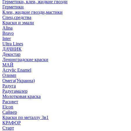
Герметики, клеи, жидкие гвозди
Герметики
Клеи, жидкие гвозди,мастики
Спец.средства
Краски и эмали
Alina
Bravo
Inter
Ultra Lines
ДАЧНИК
Декостар
Ленинградские краски
МАЙ
Acrylic Enamel
Олимп
Омега(Украина)
Радуга
Радугамалер
Молотковая краска
Расцвет
Elcon
Сайвер
Краски по металлу 3в1
КРАФОР
Старт