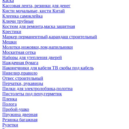
Каска
Кассовая лента, резинки для денег
Кисти мочальные, кисти Китай
Клеенка самоклейка
Ключи трубные
Костюм для ремонта,маска защитная
Крестики
Маркер перманентный,карандаш строительный
Мешки
Молотки,ножовки,лом,напильники
Москитная сетка
Наборы для утепления дверей
Наждачная бумага
Наконечники для кабеля ТВ скобы под кабель
Нивелир,правило
Отвес строительный
Перчатки, рукавицы
Пилки для электролобзика,полотна
Пистолеты под пену,герметик
Пленка
Полога
Пробой-ушко
Пружина дверная
Резинка багажная
Рулетки