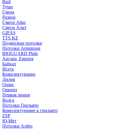
Basf
Tytan
Глина
Разное
Смеси Atlas
Смеси Алит
GIFAS
TTS KZ
Подвесные потолки
Потолки Armstrong
BIOGUARD Plain
Ангара, Европа
Байкал
Исеть
Комплектующие
Лилия
Оазис
Ориент
Первая линия
Волга
Потолки Грильято
Комплектующие к грильято
ZSP
Ю-Мет
Потолки Албес