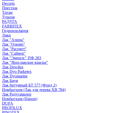
Decorix
Престиж
Титан
Турция
РАДУГА
FARBITEX
Гидроизоляция
Лаки
Лак "Алина"
Лак "Олимп"
Лак "Расцвет"
Лак "Сайвер"
Лак "Эмпилс" ПФ 283
Лак "Ярославские краски"
Лак Dewilux
Лак Dyo Parketex
Лак Dyomarine
Лак Баум
Лак битумный БТ 577 (Фонд 2)
Новбытхим (Лак для дерева ХВ 784)
Лак Радугамалер
Новбытхим (Цапон)
DUFA
PROFILUX
PINOTEX