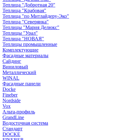
Теплица "Добротная 20"
Теплица "Крабовая"
Теплица "по Митлайдеру-Эко"
Теплица "Северянка"
Теплицы "Мария Делюкс"
Теплицы "Урал"
Теплица "НОВАЯ"
Теплицы промышленные
Комплектующие
Фасадные материалы
Сайдинг
Виниловый
Металлический
WINAL
Фасадные панели
Docke
Fineber
Nordside
Vox
Альта-профиль
GrandLine
Водосточная система
Стандарт
DOCKE
FINEBER