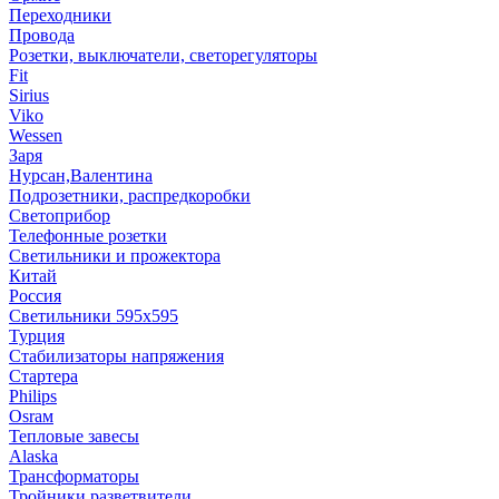
Переходники
Провода
Розетки, выключатели, светорегуляторы
Fit
Sirius
Viko
Wessen
Заря
Нурсан,Валентина
Подрозетники, распредкоробки
Светоприбор
Телефонные розетки
Светильники и прожектора
Китай
Россия
Светильники 595х595
Турция
Стабилизаторы напряжения
Стартера
Philips
Оsrам
Тепловые завесы
Alaska
Трансформаторы
Тройники,разветвители