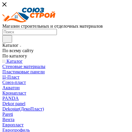
Магазин строительных и отделочных материалов
Каталог
По всему сайту
По каталогу
Каталог
Стеновые материалы
Пластиковые панели
Ц-Пласт
Союз-пласт
Акватон
Кронапласт
PANDA
Dekor panel
Dekostar(ДекоПласт)
Pareti
Вента
Европласт
Европрофиль