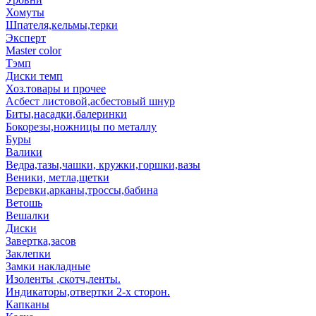
Хомуты
Шпателя,кельмы,терки
Эксперт
Master color
Тэмп
Диски темп
Хоз.товары и прочее
Асбест листовой,асбестовый шнур
Биты,насадки,балеринки
Бокорезы,ножницы по металлу
Буры
Валики
Ведра,тазы,чашки, кружки,горшки,вазы
Веники, метла,щетки
Веревки,арканы,троссы,бабина
Ветошь
Вешалки
Диски
Завертка,засов
Заклепки
Замки накладные
Изоленты ,скотч,ленты.
Индикаторы,отвертки 2-х сторон.
Капканы