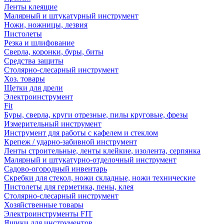
Ленты клеящие
Малярный и штукатурный инструмент
Ножи, ножницы, лезвия
Пистолеты
Резка и шлифование
Сверла, коронки, буры, биты
Средства защиты
Столярно-слесарный инструмент
Хоз. товары
Щетки для дрели
Электроинструмент
Fit
Буры, сверла, круги отрезные, пилы круговые, фрезы
Измерительный инструмент
Инструмент для работы с кафелем и стеклом
Крепеж / ударно-забивной инструмент
Ленты строительные, ленты клейкие, изолента, серпянка
Малярный и штукатурно-отделочный инструмент
Садово-огородный инвентарь
Скребки для стекол, ножи складные, ножи технические
Пистолеты для герметика, пены, клея
Столярно-слесарный инструмент
Хозяйственные товары
Электроинструменты FIT
Ящики для инструментов