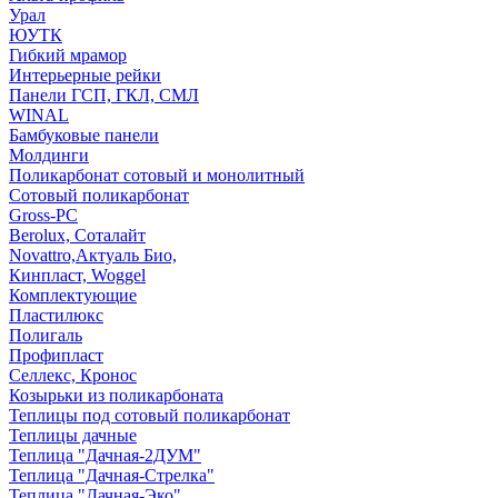
Урал
ЮУТК
Гибкий мрамор
Интерьерные рейки
Панели ГСП, ГКЛ, СМЛ
WINAL
Бамбуковые панели
Молдинги
Поликарбонат сотовый и монолитный
Сотовый поликарбонат
Gross-PC
Berolux, Соталайт
Novattro,Актуаль Био,
Кинпласт, Woggel
Комплектующие
Пластилюкс
Полигаль
Профипласт
Селлекс, Кронос
Козырьки из поликарбоната
Теплицы под сотовый поликарбонат
Теплицы дачные
Теплица "Дачная-2ДУМ"
Теплица "Дачная-Стрелка"
Теплица "Дачная-Эко"