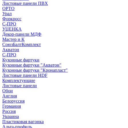
Листовые панели ПВХ
ОРТО
Урал
Форкросс
С-ПРО
УЦЕНКА
Декор-панели МДФ
Мастер и К
СоюзБалтКомплект
Акватон
С-ПРО
Кухонные фартуки
Кухонные фартуки "Акватон"
Кухонные фартуки "Кронапласт"
Листовые панели HDF
Комплектующие
Листовые панели
Обои
Англия
Белоруссия
Германия
Россия
Украина
Пластиковая вагонка
Альта-профиль