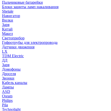
Пальчиковые батарейки
Блоки защиты ламп накаливания
Shetale
Навигатор
Вилки
Заря
Китай
Макел
Светоприбор
Гофротрубы для электропровода
Датчики движения
LX
TDM Electric
ДД
Заря
Домофоны
Дроселя
Звонки
Кабель каналы
Лампы
ASD
Osram
Philips
Pila
Technolight