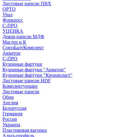
Листовые панели ПВХ
ОРТО
Урал
Форкросс
С-ПРО
УЦЕНКА
Декор-панели МДФ
Мастер и К
СоюзБалтКомплект
Акватон
С-ПРО
Кухонные фартуки
Кухонные фартуки "Акватон"
Кухонные фартуки "Кронапласт"
Листовые панели HDF
Комплектующие
Листовые панели
Обои
Англия
Белоруссия
Германия
Россия
Украина
Пластиковая вагонка
Альта-профиль