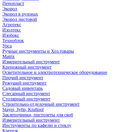
Пенопласт
Экорол
Экорол в рулонах
Экорол листовой
Агротекс
Изолтекс
Изобокс
Техноблок
Урса
Ручные инструменты и Хоз.товары
Matrix
Измерительный инструмент
Крепежный инструмент
Осветительное и электротехническое оборудование
Прочий инструмент
Режущий инструмент
Садовый инвентарь
Слесарный инструмент
Столярный инструмент
Строительно-отделочный инструмент
Stayer, Зубр, Kraftool
Заклепочники, пистолеты для скоб
Измерительный инструмент
Инструменты по кафелю и стеклу
Крепеж