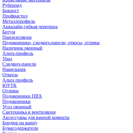
Рубероид
Бикрост
Профнастил
Металлпрофиль
Аквалайн,гибкая черепица
Битум
Пароизоляция
Подоконники, сэндвич-панели, откосы, отливы
Наличник оконный
Альта-профиль
Урал
Сэндвич-панели
Нащельник
Откосы
Альта профиль
ЮУТК
Отливы
Подоконники ПВХ
Подоконники
Угол оконный
Сантехника и вентиляция
Аксессуары для ванной комнаты
Бордюр на ванну
Бумагодержатели