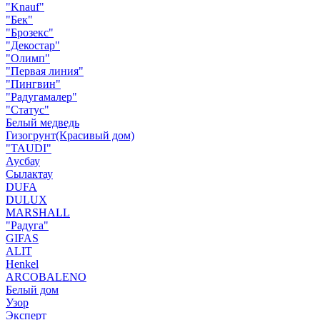
"Knauf"
"Бек"
"Брозекс"
"Декостар"
"Олимп"
"Первая линия"
"Пингвин"
"Радугамалер"
"Статус"
Белый медведь
Гизогрунт(Красивый дом)
"TAUDI"
Аусбау
Сылактау
DUFA
DULUX
MARSHALL
"Радуга"
GIFAS
ALIT
Henkel
ARCOBALENO
Белый дом
Узор
Эксперт