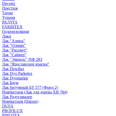
Decorix
Престиж
Титан
Турция
РАДУГА
FARBITEX
Гидроизоляция
Лаки
Лак "Алина"
Лак "Олимп"
Лак "Расцвет"
Лак "Сайвер"
Лак "Эмпилс" ПФ 283
Лак "Ярославские краски"
Лак Dewilux
Лак Dyo Parketex
Лак Dyomarine
Лак Баум
Лак битумный БТ 577 (Фонд 2)
Новбытхим (Лак для дерева ХВ 784)
Лак Радугамалер
Новбытхим (Цапон)
DUFA
PROFILUX
PINOTEX