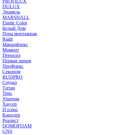
PROFILUX
DULUX
Энамель
MARSHALL
Elastic Color
Белый Дом
Пена монтажная
Rialit
Макрофлекс
Момент
Пеносил
Первая линия
ПроФлекс
Секоном
BUDPRO
Соудал
Титан
Трис
Ультима
Хаусер
П плюс
Канцлер
Реалист
DOMOFOAM
GNS