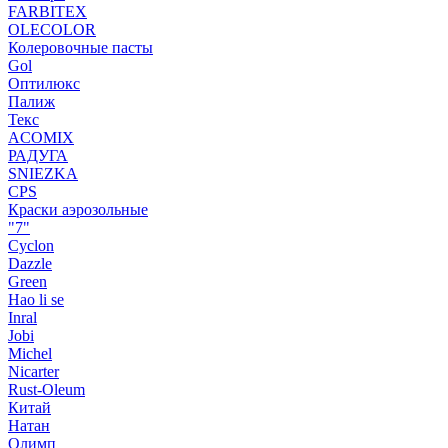
FARBITEX
OLECOLOR
Колеровочные пасты
Gol
Оптилюкс
Палиж
Текс
ACOMIX
РАДУГА
SNIEZKA
CPS
Краски аэрозольные
"7"
Cyclon
Dazzle
Green
Hao li se
Inral
Jobi
Michel
Nicarter
Rust-Oleum
Китай
Натан
Олимп