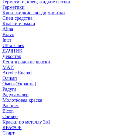
Герметики, клеи, жидкие гвозди
Герметики
Клеи, жидкие гвозди,мастики
Спец.средства
Краски и эмали
Alina
Bravo
Inter
Ultra Lines
ДАЧНИК
Декостар
Ленинградские краски
МАЙ
Acrylic Enamel
Олимп
Омега(Украина)
Радуга
Радугамалер
Молотковая краска
Расцвет
Elcon
Сайвер
Краски по металлу 3в1
КРАФОР
Старт