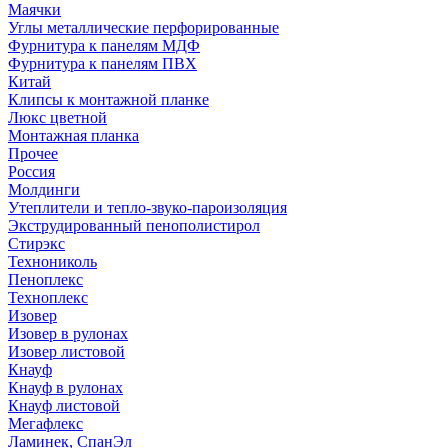
Маячки
Углы металлические перфорированные
Фурнитура к панелям МДФ
Фурнитура к панелям ПВХ
Китай
Клипсы к монтажной планке
Люкс цветной
Монтажная планка
Прочее
Россия
Молдинги
Утеплители и тепло-звуко-пароизоляция
Экструдированный пенополистирол
Стирэкс
Технониколь
Пеноплекс
Техноплекс
Изовер
Изовер в рулонах
Изовер листовой
Кнауф
Кнауф в рулонах
Кнауф листовой
Мегафлекс
Ламинек, СпанЭл