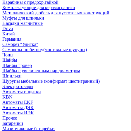
Карабины с предохр.гайкой
Комплектующие для керамогранита
Металлический дюбель для пустотелых конструкций
Муфты для шпильки
Насадки магнитные
Driva
Китай
Германия
Саморез "Улитка"
Саморезы по бетону(монтажные шурупы)
Чопы
Шайбы
Шайбы гровер
Шайбы с увеличенным нар.диаметром
Шпильки
Шурупы мебельные (конфирмат шестигранный)
Электротовары
Автоматы и щитки
KBN
Автоматы EKF
Автоматы ДЭК
Автоматы ИЭК
Прочее
Батарейки
Мизинчиковые батарейки