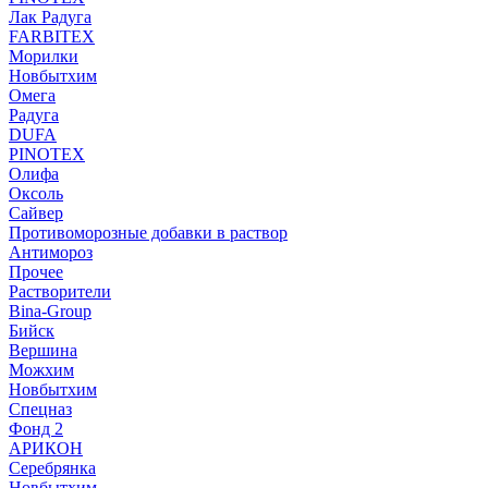
Лак Радуга
FARBITEX
Морилки
Новбытхим
Омега
Радуга
DUFA
PINOTEX
Олифа
Оксоль
Сайвер
Противоморозные добавки в раствор
Антимороз
Прочее
Растворители
Bina-Group
Бийск
Вершина
Можхим
Новбытхим
Спецназ
Фонд 2
АРИКОН
Серебрянка
Новбытхим