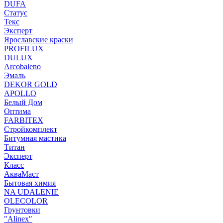
DUFA
Статус
Текс
Эксперт
Ярославские краски
PROFILUX
DULUX
Arcobaleno
Эмаль
DEKOR GOLD
APOLLO
Белый Дом
Оптима
FARBITEX
Стройкомплект
Битумная мастика
Титан
Эксперт
Класс
АкваМаст
Бытовая химия
NA UDALENIE
OLECOLOR
Грунтовки
"Alinex"