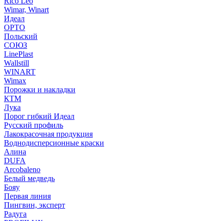
Rico Leo
Wimar, Winart
Идеал
ОРТО
Польский
СОЮЗ
LinePlast
Wallstill
WINART
Wimax
Порожки и накладки
КТМ
Лука
Порог гибкий Идеал
Русский профиль
Лакокрасочная продукция
Воднодисперсионные краски
Алина
DUFA
Arcobaleno
Белый медведь
Бояу
Первая линия
Пингвин, эксперт
Радуга