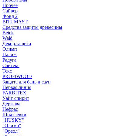
Прочее
Сайвер
Фонд 2
BITUMAST
Средства защиты древесины
Betek
Wald
Декор-защита
Олимп
Палиж
Радуга
Сайтекс
Текс
PROFIWOOD
Защита для бань и саун
Первая линия
FARBITEX
Уайт-спирит
Держава
Нефрас
Шпатлевки
"HUSKY"
"Олимп"
"Ореол"