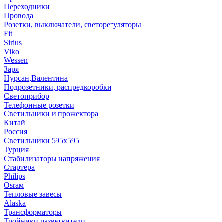
Переходники
Провода
Розетки, выключатели, светорегуляторы
Fit
Sirius
Viko
Wessen
Заря
Нурсан,Валентина
Подрозетники, распредкоробки
Светоприбор
Телефонные розетки
Светильники и прожектора
Китай
Россия
Светильники 595х595
Турция
Стабилизаторы напряжения
Стартера
Philips
Оsrам
Тепловые завесы
Alaska
Трансформаторы
Тройники,разветвители