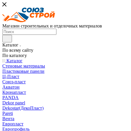
Магазин строительных и отделочных материалов
Каталог
По всему сайту
По каталогу
Каталог
Стеновые материалы
Пластиковые панели
Ц-Пласт
Союз-пласт
Акватон
Кронапласт
PANDA
Dekor panel
Dekostar(ДекоПласт)
Pareti
Вента
Европласт
Европрофиль