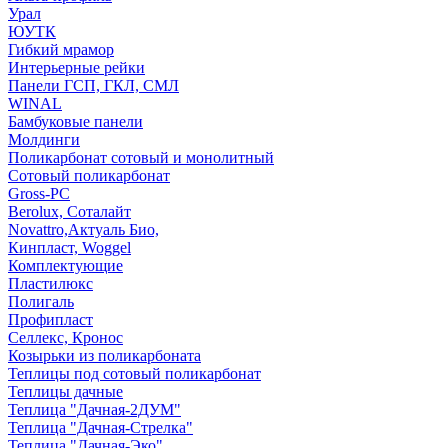
Урал
ЮУТК
Гибкий мрамор
Интерьерные рейки
Панели ГСП, ГКЛ, СМЛ
WINAL
Бамбуковые панели
Молдинги
Поликарбонат сотовый и монолитный
Сотовый поликарбонат
Gross-PC
Berolux, Соталайт
Novattro,Актуаль Био,
Кинпласт, Woggel
Комплектующие
Пластилюкс
Полигаль
Профипласт
Селлекс, Кронос
Козырьки из поликарбоната
Теплицы под сотовый поликарбонат
Теплицы дачные
Теплица "Дачная-2ДУМ"
Теплица "Дачная-Стрелка"
Теплица "Дачная-Эко"