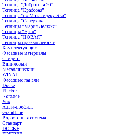
Теплица "Добротная 20"
Теплица "Крабовая"
Теплица "по Митлайдеру-Эко"
Теплица "Северянка"
Теплицы "Мария Делюкс"
Теплицы "Урал"
Теплица "НОВАЯ"
Теплицы промышленные
Комплектующие
Фасадные материалы
Сайдинг
Виниловый
Металлический
WINAL
Фасадные панели
Docke
Fineber
Nordside
Vox
Альта-профиль
GrandLine
Водосточная система
Стандарт
DOCKE
FINEBER