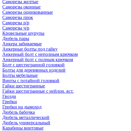
Саморезы желтые
Саморезы оконные
Саморезы оцинкованные
Саморезы прок
Саморезы р/р
Саморезы ч/р
Кровельные шурупы
Дюбель пары
Анкера забиваемые
Анкерные болты под гайку
Анкерный болт с неполным крючком
Анкерный болт с полным крючком
Болт с шестигранной головкой
Болты для деревянных изделий
Болты мебельные
Винты с потайной головкой
Гайки шестигранные
Гайки шестигранные с нейлон. вст.
Гвозди
Грибки
Грибки на дымоход
Дюбель бабочка
Дюбель металлический
Дюбель универсальный
Карабины винтовые