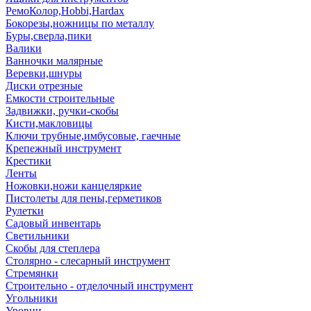
РемоКолор,Hobbi,Hardax
Бокорезы,ножницы по металлу
Буры,сверла,пики
Валики
Ванночки малярные
Веревки,шнуры
Диски отрезные
Емкости строительные
Задвижки, ручки-скобы
Кисти,макловицы
Ключи трубные,имбусовые, гаечные
Крепежный инструмент
Крестики
Ленты
Ножовки,ножи канцеляркие
Пистолеты для пены,герметиков
Рулетки
Садовый инвентарь
Светильники
Скобы для степлера
Столярно - слесарный инструмент
Стремянки
Строительно - отделочный инструмент
Угольники
Уровни