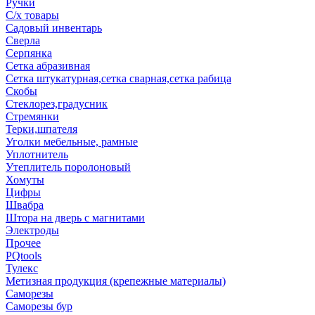
Ручки
С/х товары
Садовый инвентарь
Сверла
Серпянка
Сетка абразивная
Сетка штукатурная,сетка сварная,сетка рабица
Скобы
Стеклорез,градусник
Стремянки
Терки,шпателя
Уголки мебельные, рамные
Уплотнитель
Утеплитель поролоновый
Хомуты
Цифры
Швабра
Штора на дверь с магнитами
Электроды
Прочее
PQtools
Тулекс
Метизная продукция (крепежные материалы)
Саморезы
Саморезы бур