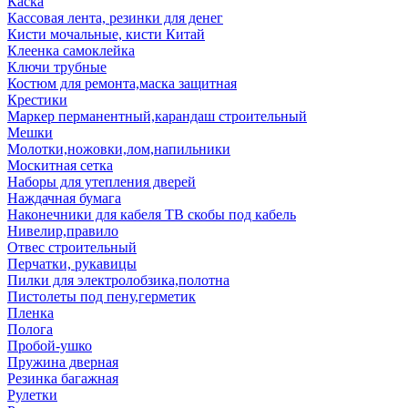
Каска
Кассовая лента, резинки для денег
Кисти мочальные, кисти Китай
Клеенка самоклейка
Ключи трубные
Костюм для ремонта,маска защитная
Крестики
Маркер перманентный,карандаш строительный
Мешки
Молотки,ножовки,лом,напильники
Москитная сетка
Наборы для утепления дверей
Наждачная бумага
Наконечники для кабеля ТВ скобы под кабель
Нивелир,правило
Отвес строительный
Перчатки, рукавицы
Пилки для электролобзика,полотна
Пистолеты под пену,герметик
Пленка
Полога
Пробой-ушко
Пружина дверная
Резинка багажная
Рулетки