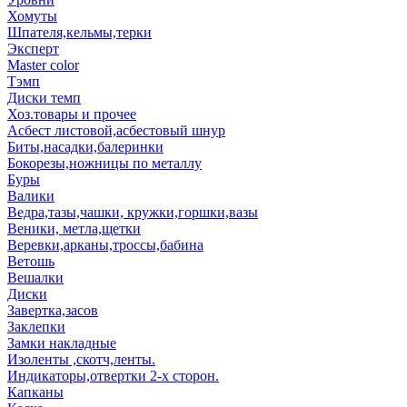
Хомуты
Шпателя,кельмы,терки
Эксперт
Master color
Тэмп
Диски темп
Хоз.товары и прочее
Асбест листовой,асбестовый шнур
Биты,насадки,балеринки
Бокорезы,ножницы по металлу
Буры
Валики
Ведра,тазы,чашки, кружки,горшки,вазы
Веники, метла,щетки
Веревки,арканы,троссы,бабина
Ветошь
Вешалки
Диски
Завертка,засов
Заклепки
Замки накладные
Изоленты ,скотч,ленты.
Индикаторы,отвертки 2-х сторон.
Капканы