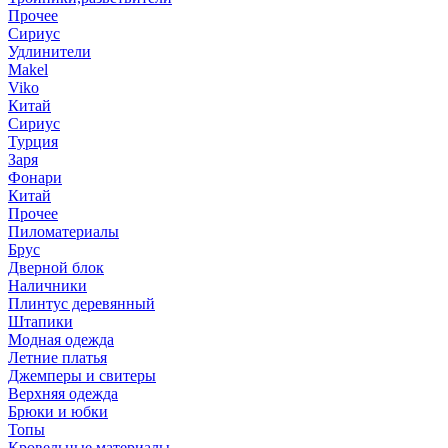
Прочее
Сириус
Удлинители
Makel
Viko
Китай
Сириус
Турция
Заря
Фонари
Китай
Прочее
Пиломатериалы
Брус
Дверной блок
Наличники
Плинтус деревянный
Штапики
Модная одежда
Летние платья
Джемперы и свитеры
Верхняя одежда
Брюки и юбки
Топы
Кровельные материалы