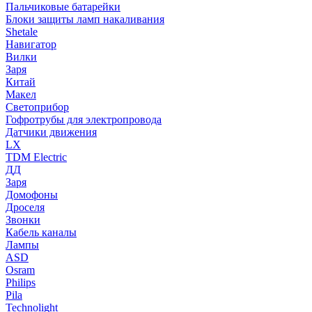
Пальчиковые батарейки
Блоки защиты ламп накаливания
Shetale
Навигатор
Вилки
Заря
Китай
Макел
Светоприбор
Гофротрубы для электропровода
Датчики движения
LX
TDM Electric
ДД
Заря
Домофоны
Дроселя
Звонки
Кабель каналы
Лампы
ASD
Osram
Philips
Pila
Technolight