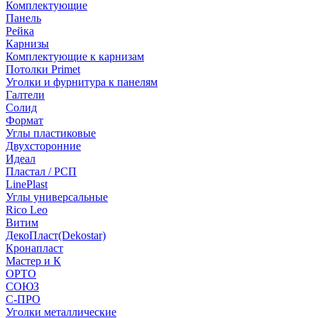
Комплектующие
Панель
Рейка
Карнизы
Комплектующие к карнизам
Потолки Primet
Уголки и фурнитура к панелям
Галтели
Солид
Формат
Углы пластиковые
Двухсторонние
Идеал
Пластал / РСП
LinePlast
Углы универсальные
Rico Leo
Витим
ДекоПласт(Dekostar)
Кронапласт
Мастер и К
ОРТО
СОЮЗ
С-ПРО
Уголки металлические