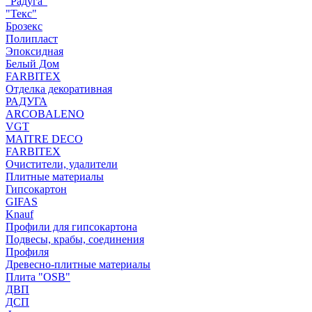
"Радуга"
"Текс"
Брозекс
Полипласт
Эпоксидная
Белый Дом
FARBITEX
Отделка декоративная
РАДУГА
ARCOBALENO
VGT
MAITRE DECO
FARBITEX
Очистители, удалители
Плитные материалы
Гипсокартон
GIFAS
Knauf
Профили для гипсокартона
Подвесы, крабы, соединения
Профиля
Древесно-плитные материалы
Плита "OSB"
ДВП
ДСП