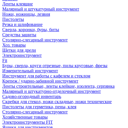
Ленты клеящие
Малярный и штукатурный инструмент
Ножи, ножницы, лезвия
Пистолеты
Резка и шлифование
Сверла, коронки, буры, биты
Средства защиты
Столярно-слесарный инструмент
Хоз. товары
Щетки для дрели
Электроинструмент
Fit
Буры, сверла, круги отрезные, пилы круговые, фрезы
Измерительный инструмент
Инструмент для работы с кафелем и стеклом
Крепеж / ударно-забивной инструмент
Ленты строительные, ленты клейкие, изолента, серпянка
Малярный и штукатурно-отделочный инструмент
Садово-огородный инвентарь
Скребки для стекол, ножи складные, ножи технические
Пистолеты для герметика, пены, клея
Столярно-слесарный инструмент
Хозяйственные товары
Электроинструменты FIT
Ящики для инструментов