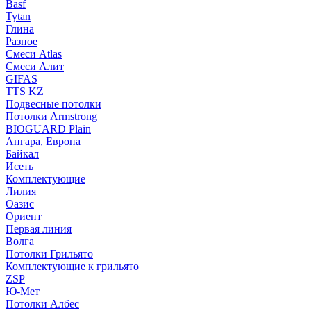
Basf
Tytan
Глина
Разное
Смеси Atlas
Смеси Алит
GIFAS
TTS KZ
Подвесные потолки
Потолки Armstrong
BIOGUARD Plain
Ангара, Европа
Байкал
Исеть
Комплектующие
Лилия
Оазис
Ориент
Первая линия
Волга
Потолки Грильято
Комплектующие к грильято
ZSP
Ю-Мет
Потолки Албес