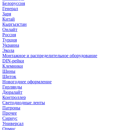
Белоруссия
Генерал
Заря
Китай
Кыргызстан
Онлайт
Россия
Турция
Украина
Экола
Монтажное и распределительное оборудование
DIN-рейки
Клемники
Шины
Щиток
Новогоднее оформление
Гирлянды
Дюралайт
Контроллер
Светодиодные ленты
Патроны
Прочее
Сириус
Универсал
Ормис