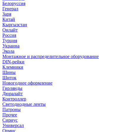
Белоруссия
Генерал
Заря
Китай
Кыргызстан
Онлайт
Россия
Турция
Украина
Экола
Монтажное и распределительное оборудование
DIN-рейки
Клемники
Шины
Щиток
Новогоднее оформление
Гирлянды
Дюралайт
Контроллер
Светодиодные ленты
Патроны
Прочее
Сириус
Универсал
Ормис