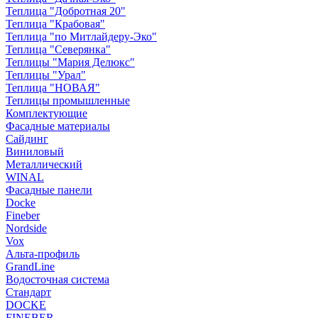
Теплица "Добротная 20"
Теплица "Крабовая"
Теплица "по Митлайдеру-Эко"
Теплица "Северянка"
Теплицы "Мария Делюкс"
Теплицы "Урал"
Теплица "НОВАЯ"
Теплицы промышленные
Комплектующие
Фасадные материалы
Сайдинг
Виниловый
Металлический
WINAL
Фасадные панели
Docke
Fineber
Nordside
Vox
Альта-профиль
GrandLine
Водосточная система
Стандарт
DOCKE
FINEBER