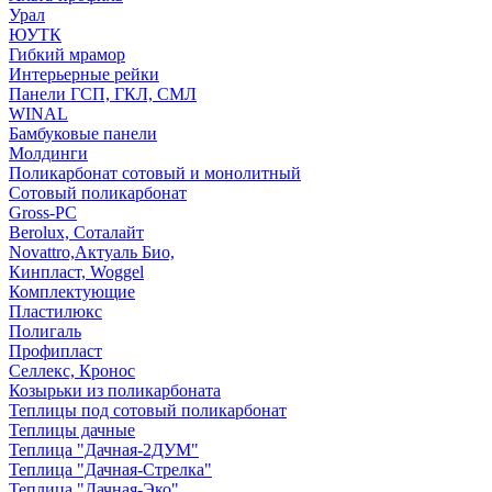
Урал
ЮУТК
Гибкий мрамор
Интерьерные рейки
Панели ГСП, ГКЛ, СМЛ
WINAL
Бамбуковые панели
Молдинги
Поликарбонат сотовый и монолитный
Сотовый поликарбонат
Gross-PC
Berolux, Соталайт
Novattro,Актуаль Био,
Кинпласт, Woggel
Комплектующие
Пластилюкс
Полигаль
Профипласт
Селлекс, Кронос
Козырьки из поликарбоната
Теплицы под сотовый поликарбонат
Теплицы дачные
Теплица "Дачная-2ДУМ"
Теплица "Дачная-Стрелка"
Теплица "Дачная-Эко"