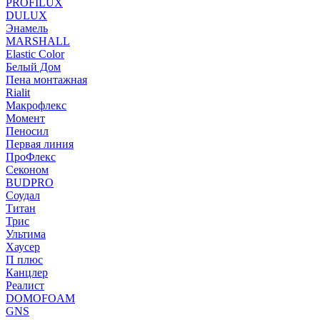
PROFILUX
DULUX
Энамель
MARSHALL
Elastic Color
Белый Дом
Пена монтажная
Rialit
Макрофлекс
Момент
Пеносил
Первая линия
ПроФлекс
Секоном
BUDPRO
Соудал
Титан
Трис
Ультима
Хаусер
П плюс
Канцлер
Реалист
DOMOFOAM
GNS