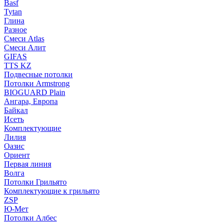
Basf
Tytan
Глина
Разное
Смеси Atlas
Смеси Алит
GIFAS
TTS KZ
Подвесные потолки
Потолки Armstrong
BIOGUARD Plain
Ангара, Европа
Байкал
Исеть
Комплектующие
Лилия
Оазис
Ориент
Первая линия
Волга
Потолки Грильято
Комплектующие к грильято
ZSP
Ю-Мет
Потолки Албес