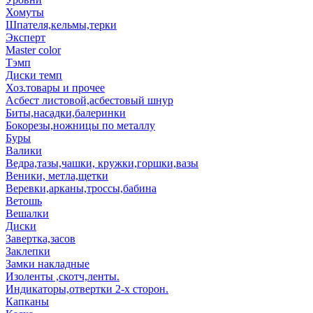
Хомуты
Шпателя,кельмы,терки
Эксперт
Master color
Тэмп
Диски темп
Хоз.товары и прочее
Асбест листовой,асбестовый шнур
Биты,насадки,балеринки
Бокорезы,ножницы по металлу
Буры
Валики
Ведра,тазы,чашки, кружки,горшки,вазы
Веники, метла,щетки
Веревки,арканы,троссы,бабина
Ветошь
Вешалки
Диски
Завертка,засов
Заклепки
Замки накладные
Изоленты ,скотч,ленты.
Индикаторы,отвертки 2-х сторон.
Капканы