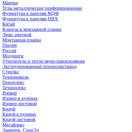
Маячки
Углы металлические перфорированные
Фурнитура к панелям МДФ
Фурнитура к панелям ПВХ
Китай
Клипсы к монтажной планке
Люкс цветной
Монтажная планка
Прочее
Россия
Молдинги
Утеплители и тепло-звуко-пароизоляция
Экструдированный пенополистирол
Стирэкс
Технониколь
Пеноплекс
Техноплекс
Изовер
Изовер в рулонах
Изовер листовой
Кнауф
Кнауф в рулонах
Кнауф листовой
Мегафлекс
Ламинек, СпанЭл