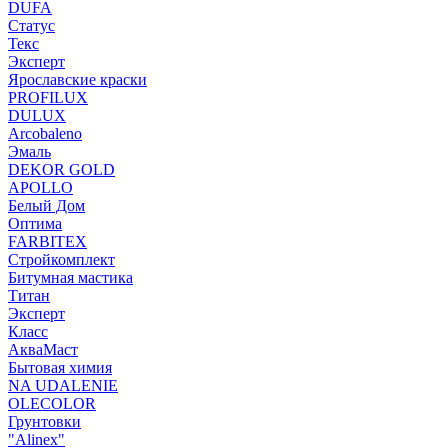
DUFA
Статус
Текс
Эксперт
Ярославские краски
PROFILUX
DULUX
Arcobaleno
Эмаль
DEKOR GOLD
APOLLO
Белый Дом
Оптима
FARBITEX
Стройкомплект
Битумная мастика
Титан
Эксперт
Класс
АкваМаст
Бытовая химия
NA UDALENIE
OLECOLOR
Грунтовки
"Alinex"