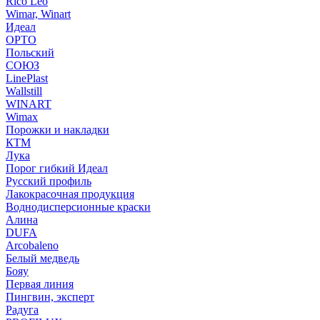
Rico Leo
Wimar, Winart
Идеал
ОРТО
Польский
СОЮЗ
LinePlast
Wallstill
WINART
Wimax
Порожки и накладки
КТМ
Лука
Порог гибкий Идеал
Русский профиль
Лакокрасочная продукция
Воднодисперсионные краски
Алина
DUFA
Arcobaleno
Белый медведь
Бояу
Первая линия
Пингвин, эксперт
Радуга