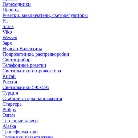
Переходники
Провода
Розетки, выключатели, светорегуляторы
Fit
Sirius
Viko
Wessen
Заря
Нурсан,Валентина
Подрозетники, распредкоробки
Светоприбор
Телефонные розетки
Светильники и прожектора
Китай
Россия
Светильники 595х595
Турция
Стабилизаторы напряжения
Стартера
Philips
Оsrам
Тепловые завесы
Alaska
Трансформаторы
Тройники,разветвители