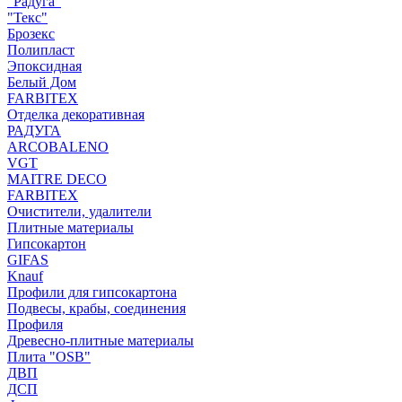
"Радуга"
"Текс"
Брозекс
Полипласт
Эпоксидная
Белый Дом
FARBITEX
Отделка декоративная
РАДУГА
ARCOBALENO
VGT
MAITRE DECO
FARBITEX
Очистители, удалители
Плитные материалы
Гипсокартон
GIFAS
Knauf
Профили для гипсокартона
Подвесы, крабы, соединения
Профиля
Древесно-плитные материалы
Плита "OSB"
ДВП
ДСП