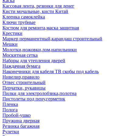
Каска
Кассовая лента, резинки для денег
Кисти мочальные, кисти Китай
Клеенка самоклейка
Ключи трубные
Костюм для ремонта,маска защитная
Крестики
Маркер перманентный,карандаш строительный
Мешки
Молотки,ножовки,лом,напильники
Москитная сетка
Наборы для утепления дверей
Наждачная бумага
Наконечники для кабеля ТВ скобы под кабель
Нивелир,правило
Отвес строительный
Перчатки, рукавицы
Пилки для электролобзика,полотна
Пистолеты под пену,герметик
Пленка
Полога
Пробой-ушко
Пружина дверная
Резинка багажная
Рулетки