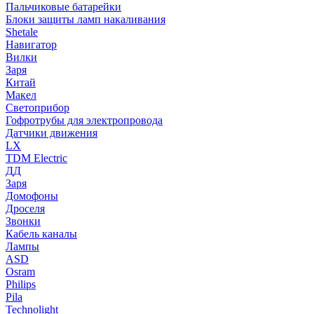
Пальчиковые батарейки
Блоки защиты ламп накаливания
Shetale
Навигатор
Вилки
Заря
Китай
Макел
Светоприбор
Гофротрубы для электропровода
Датчики движения
LX
TDM Electric
ДД
Заря
Домофоны
Дроселя
Звонки
Кабель каналы
Лампы
ASD
Osram
Philips
Pila
Technolight