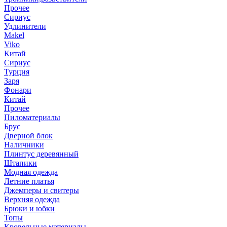
Прочее
Сириус
Удлинители
Makel
Viko
Китай
Сириус
Турция
Заря
Фонари
Китай
Прочее
Пиломатериалы
Брус
Дверной блок
Наличники
Плинтус деревянный
Штапики
Модная одежда
Летние платья
Джемперы и свитеры
Верхняя одежда
Брюки и юбки
Топы
Кровельные материалы