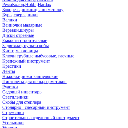
РемоКолор,Hobbi,Hardax
Бокорезы,ножницы по металлу
Буры,сверла,пики
Валики
Ванночки малярные
Веревки,шнуры
Диски отрезные
Емкости строительные
Задвижки, ручки-скобы
Кисти,макловицы
Ключи трубные,имбусовые, гаечные
Крепежный инструмент
Крестики
Ленты
Ножовки,ножи канцеляркие
Пистолеты для пены,герметиков
Рулетки
Садовый инвентарь
Светильники
Скобы для степлера
Столярно - слесарный инструмент
Стремянки
Строительно - отделочный инструмент
Угольники
Уровни