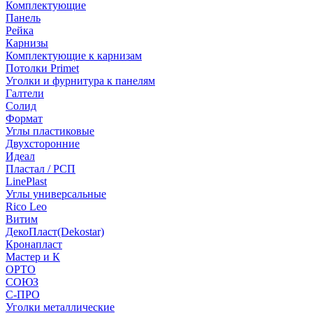
Комплектующие
Панель
Рейка
Карнизы
Комплектующие к карнизам
Потолки Primet
Уголки и фурнитура к панелям
Галтели
Солид
Формат
Углы пластиковые
Двухсторонние
Идеал
Пластал / РСП
LinePlast
Углы универсальные
Rico Leo
Витим
ДекоПласт(Dekostar)
Кронапласт
Мастер и К
ОРТО
СОЮЗ
С-ПРО
Уголки металлические