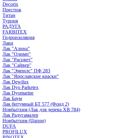
Decorix
Престиж
Титан
Турция
РАДУГА
FARBITEX
Гидроизоляция
Лаки
Лак "Алина"
Лак "Олимп"
Лак "Расцвет"
Лак "Сайвер"
Лак "Эмпилс" ПФ 283
Лак "Ярославские краски"
Лак Dewilux
Лак Dyo Parketex
Лак Dyomarine
Лак Баум
Лак битумный БТ 577 (Фонд 2)
Новбытхим (Лак для дерева ХВ 784)
Лак Радугамалер
Новбытхим (Цапон)
DUFA
PROFILUX
PINOTEX