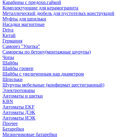
Карабины с предохр.гайкой
Комплектующие для керамогранита
Металлический дюбель для пустотелых конструкций
Муфты для шпильки
Насадки магнитные
Driva
Китай
Германия
Саморез "Улитка"
Саморезы по бетону(монтажные шурупы)
Чопы
Шайбы
Шайбы гровер
Шайбы с увеличенным нар.диаметром
Шпильки
Шурупы мебельные (конфирмат шестигранный)
Электротовары
Автоматы и щитки
KBN
Автоматы EKF
Автоматы ДЭК
Автоматы ИЭК
Прочее
Батарейки
Мизинчиковые батарейки