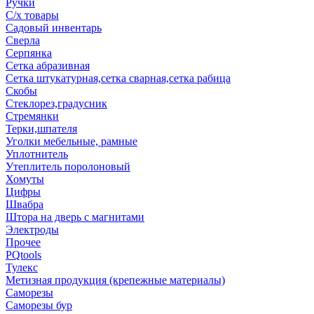
Ручки
С/х товары
Садовый инвентарь
Сверла
Серпянка
Сетка абразивная
Сетка штукатурная,сетка сварная,сетка рабица
Скобы
Стеклорез,градусник
Стремянки
Терки,шпателя
Уголки мебельные, рамные
Уплотнитель
Утеплитель поролоновый
Хомуты
Цифры
Швабра
Штора на дверь с магнитами
Электроды
Прочее
PQtools
Тулекс
Метизная продукция (крепежные материалы)
Саморезы
Саморезы бур