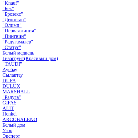
"Knauf"
"Бек"
"Брозекс"
"Декостар"
"Олимп"
"Первая линия"
"Пингвин"
"Радугамалер"
"Статус"
Белый медведь
Гизогрунт(Красивый дом)
"TAUDI"
Аусбау
Сылактау
DUFA
DULUX
MARSHALL
"Радуга"
GIFAS
ALIT
Henkel
ARCOBALENO
Белый дом
Узор
Эксперт