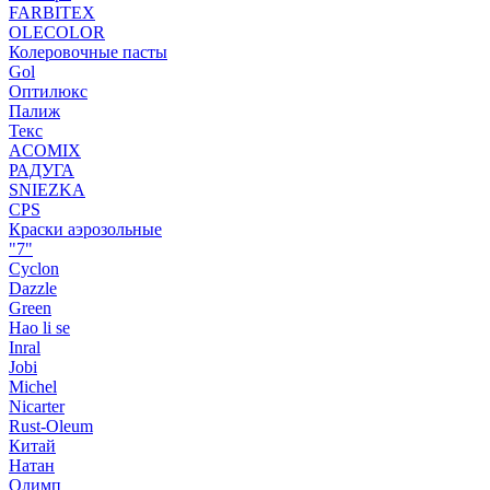
FARBITEX
OLECOLOR
Колеровочные пасты
Gol
Оптилюкс
Палиж
Текс
ACOMIX
РАДУГА
SNIEZKA
CPS
Краски аэрозольные
"7"
Cyclon
Dazzle
Green
Hao li se
Inral
Jobi
Michel
Nicarter
Rust-Oleum
Китай
Натан
Олимп