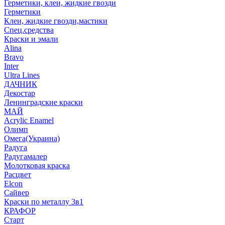
Герметики, клеи, жидкие гвозди
Герметики
Клеи, жидкие гвозди,мастики
Спец.средства
Краски и эмали
Alina
Bravo
Inter
Ultra Lines
ДАЧНИК
Декостар
Ленинградские краски
МАЙ
Acrylic Enamel
Олимп
Омега(Украина)
Радуга
Радугамалер
Молотковая краска
Расцвет
Elcon
Сайвер
Краски по металлу 3в1
КРАФОР
Старт