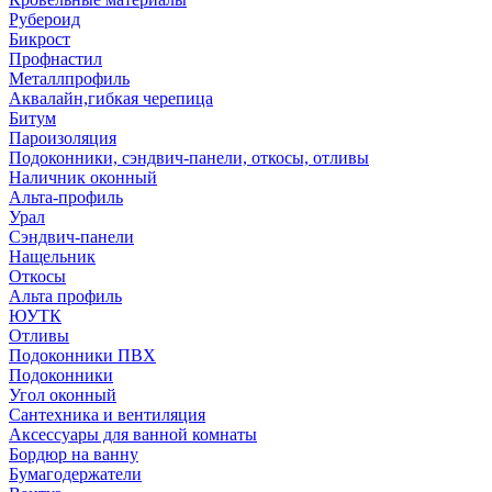
Рубероид
Бикрост
Профнастил
Металлпрофиль
Аквалайн,гибкая черепица
Битум
Пароизоляция
Подоконники, сэндвич-панели, откосы, отливы
Наличник оконный
Альта-профиль
Урал
Сэндвич-панели
Нащельник
Откосы
Альта профиль
ЮУТК
Отливы
Подоконники ПВХ
Подоконники
Угол оконный
Сантехника и вентиляция
Аксессуары для ванной комнаты
Бордюр на ванну
Бумагодержатели