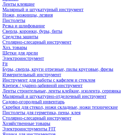
Ленты клеящие
Малярный и штукатурный инструмент
Ножи, ножницы, лезвия
Пистолеты
Резка и шлифование
Сверла, коронки, буры, биты
Средства защиты
Столярно-слесарный инструмент
Хоз. товары
Щетки для дрели
Электроинструмент
Fit
Буры, сверла, круги отрезные, пилы круговые, фрезы
Измерительный инструмент
Инструмент для работы с кафелем и стеклом
Крепеж / ударно-забивной инструмент
Ленты строительные, ленты клейкие, изолента, серпянка
Малярный и штукатурно-отделочный инструмент
Садово-огородный инвентарь
Скребки для стекол, ножи складные, ножи технические
Пистолеты для герметика, пены, клея
Столярно-слесарный инструмент
Хозяйственные товары
Электроинструменты FIT
Ящики для инструментов