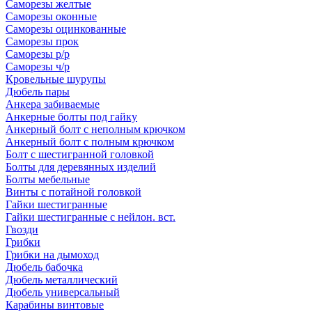
Саморезы желтые
Саморезы оконные
Саморезы оцинкованные
Саморезы прок
Саморезы р/р
Саморезы ч/р
Кровельные шурупы
Дюбель пары
Анкера забиваемые
Анкерные болты под гайку
Анкерный болт с неполным крючком
Анкерный болт с полным крючком
Болт с шестигранной головкой
Болты для деревянных изделий
Болты мебельные
Винты с потайной головкой
Гайки шестигранные
Гайки шестигранные с нейлон. вст.
Гвозди
Грибки
Грибки на дымоход
Дюбель бабочка
Дюбель металлический
Дюбель универсальный
Карабины винтовые