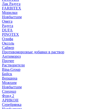
Лак Радуга
FARBITEX
Морилки
Новбытхим
Омега
Радуга
DUFA
PINOTEX
Олифа
Оксоль
Сайвер
Противоморозные добавки в раствор
Антимороз
Прочее
Растворители
Bina-Group
Бийск
Вершина
Можхим
Новбытхим
Спецназ
Фонд 2
АРИКОН
Серебрянка
Новбытхим