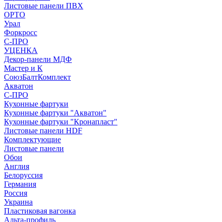
Листовые панели ПВХ
ОРТО
Урал
Форкросс
С-ПРО
УЦЕНКА
Декор-панели МДФ
Мастер и К
СоюзБалтКомплект
Акватон
С-ПРО
Кухонные фартуки
Кухонные фартуки "Акватон"
Кухонные фартуки "Кронапласт"
Листовые панели HDF
Комплектующие
Листовые панели
Обои
Англия
Белоруссия
Германия
Россия
Украина
Пластиковая вагонка
Альта-профиль