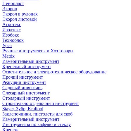
Пенопласт
Экорол
Экорол в рулонах
Экорол листовой
Агротекс
Изолтекс
Изобокс
Техноблок
Урса
Ручные инструменты и Хоз.товары
Matrix
Измерительный инструмент
Крепежный инструмент
Осветительное и электротехническое оборудование
Прочий инструмент
Режущий инструмент
Садовый инвентарь
Слесарный инструмент
Столярный инструмент
Строительно-отделочный инструмент
Stayer, Зубр, Kraftool
Заклепочники, пистолеты для скоб
Измерительный инструмент
Инструменты по кафелю и стеклу
Крепеж