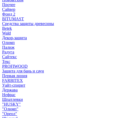
Прочее
Сайвер
Фонд 2
BITUMAST
Средства защиты древесины
Betek
Wald
Декор-защита
Олимп
Палиж
Радуга
Сайтекс
Текс
PROFIWOOD
Защита для бань и саун
Первая линия
FARBITEX
Уайт-спирит
Держава
Нефрас
Шпатлевки
"HUSKY"
"Олимп"
"Ореол"