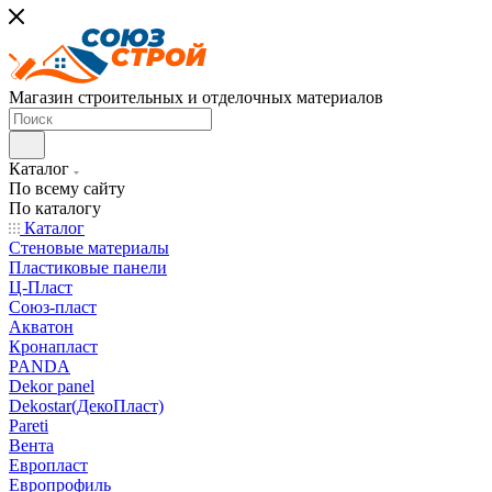
Магазин строительных и отделочных материалов
Каталог
По всему сайту
По каталогу
Каталог
Стеновые материалы
Пластиковые панели
Ц-Пласт
Союз-пласт
Акватон
Кронапласт
PANDA
Dekor panel
Dekostar(ДекоПласт)
Pareti
Вента
Европласт
Европрофиль