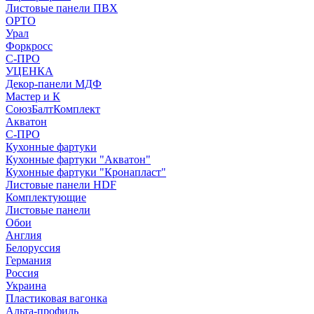
Листовые панели ПВХ
ОРТО
Урал
Форкросс
С-ПРО
УЦЕНКА
Декор-панели МДФ
Мастер и К
СоюзБалтКомплект
Акватон
С-ПРО
Кухонные фартуки
Кухонные фартуки "Акватон"
Кухонные фартуки "Кронапласт"
Листовые панели HDF
Комплектующие
Листовые панели
Обои
Англия
Белоруссия
Германия
Россия
Украина
Пластиковая вагонка
Альта-профиль