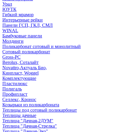
Урал
ЮУТК
Гибкий мрамор
Интерьерные рейки
Панели ГСП, ГКЛ, СМЛ
WINAL
Бамбуковые панели
Молдинги
Поликарбонат сотовый и монолитный
Сотовый поликарбонат
Gross-PC
Berolux, Соталайт
Novattro,Актуаль Био,
Кинпласт, Woggel
Комплектующие
Пластилюкс
Полигаль
Профипласт
Селлекс, Кронос
Козырьки из поликарбоната
Теплицы под сотовый поликарбонат
Теплицы дачные
Теплица "Дачная-2ДУМ"
Теплица "Дачная-Стрелка"
Теплица "Дачная-Эко"