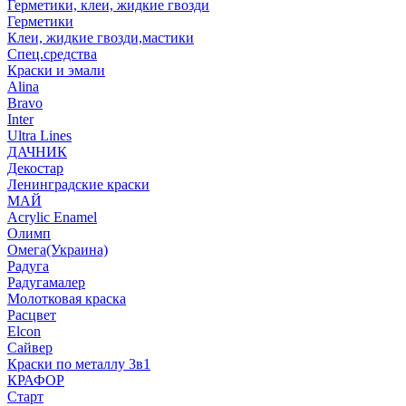
Герметики, клеи, жидкие гвозди
Герметики
Клеи, жидкие гвозди,мастики
Спец.средства
Краски и эмали
Alina
Bravo
Inter
Ultra Lines
ДАЧНИК
Декостар
Ленинградские краски
МАЙ
Acrylic Enamel
Олимп
Омега(Украина)
Радуга
Радугамалер
Молотковая краска
Расцвет
Elcon
Сайвер
Краски по металлу 3в1
КРАФОР
Старт