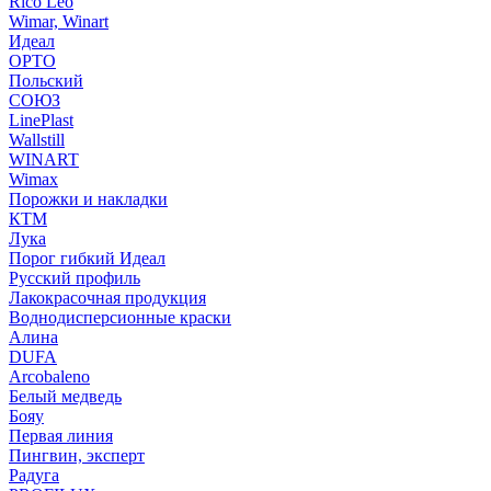
Rico Leo
Wimar, Winart
Идеал
ОРТО
Польский
СОЮЗ
LinePlast
Wallstill
WINART
Wimax
Порожки и накладки
КТМ
Лука
Порог гибкий Идеал
Русский профиль
Лакокрасочная продукция
Воднодисперсионные краски
Алина
DUFA
Arcobaleno
Белый медведь
Бояу
Первая линия
Пингвин, эксперт
Радуга