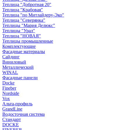
Теплица "Добротная 20"
Теплица "Крабовая"
Теплица "по Митлайдеру-Эко"
Теплица "Северянка"
Теплицы "Мария Делюкс"
Теплицы "Урал"
Теплица "НОВАЯ"
Теплицы промышленные
Комплектующие
Фасадные материалы
Сайдинг
Виниловый
Металлический
WINAL
Фасадные панели
Docke
Fineber
Nordside
Vox
Альта-профиль
GrandLine
Водосточная система
Стандарт
DOCKE
FINEBER