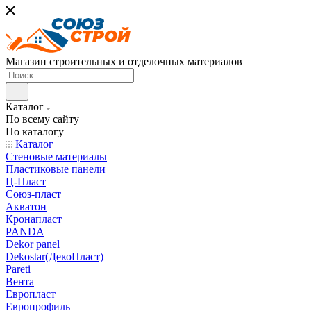
Магазин строительных и отделочных материалов
Каталог
По всему сайту
По каталогу
Каталог
Стеновые материалы
Пластиковые панели
Ц-Пласт
Союз-пласт
Акватон
Кронапласт
PANDA
Dekor panel
Dekostar(ДекоПласт)
Pareti
Вента
Европласт
Европрофиль