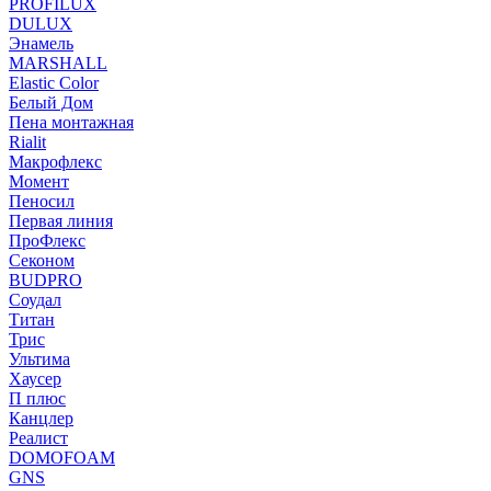
PROFILUX
DULUX
Энамель
MARSHALL
Elastic Color
Белый Дом
Пена монтажная
Rialit
Макрофлекс
Момент
Пеносил
Первая линия
ПроФлекс
Секоном
BUDPRO
Соудал
Титан
Трис
Ультима
Хаусер
П плюс
Канцлер
Реалист
DOMOFOAM
GNS