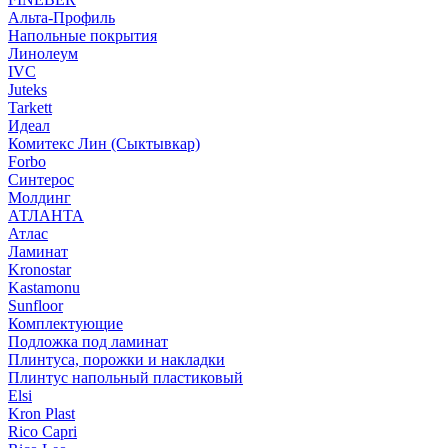
Альта-Профиль
Напольные покрытия
Линолеум
IVC
Juteks
Tarkett
Идеал
Комитекс Лин (Сыктывкар)
Forbo
Синтерос
Молдинг
АТЛАНТА
Атлас
Ламинат
Kronostar
Kastamonu
Sunfloor
Комплектующие
Подложка под ламинат
Плинтуса, порожки и накладки
Плинтус напольный пластиковый
Elsi
Kron Plast
Rico Capri