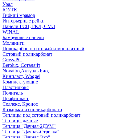
Урал
ЮУТК
Гибкий мрамор
Интерьерные рейки
Панели ГСП, ГКЛ, СМЛ
WINAL
Бамбуковые панели
Молдинги
Поликарбонат сотовый и монолитный
Сотовый поликарбонат
Gross-PC
Berolux, Соталайт
Novattro,Актуаль Био,
Кинпласт, Woggel
Комплектующие
Пластилюкс
Полигаль
Профипласт
Селлекс, Кронос
Козырьки из поликарбоната
Теплицы под сотовый поликарбонат
Теплицы дачные
Теплица "Дачная-2ДУМ"
Теплица "Дачная-Стрелка"
Теплица "Дачная-Эко"