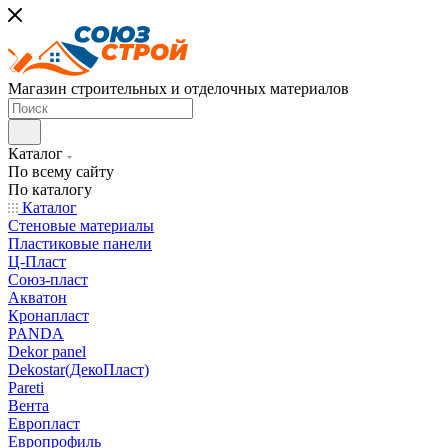
Магазин строительных и отделочных материалов
Каталог
По всему сайту
По каталогу
Каталог
Стеновые материалы
Пластиковые панели
Ц-Пласт
Союз-пласт
Акватон
Кронапласт
PANDA
Dekor panel
Dekostar(ДекоПласт)
Pareti
Вента
Европласт
Европрофиль