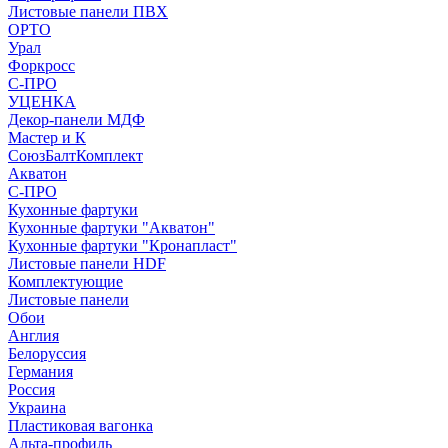
Листовые панели ПВХ
ОРТО
Урал
Форкросс
С-ПРО
УЦЕНКА
Декор-панели МДФ
Мастер и К
СоюзБалтКомплект
Акватон
С-ПРО
Кухонные фартуки
Кухонные фартуки "Акватон"
Кухонные фартуки "Кронапласт"
Листовые панели HDF
Комплектующие
Листовые панели
Обои
Англия
Белоруссия
Германия
Россия
Украина
Пластиковая вагонка
Альта-профиль