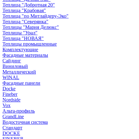
Теплица "Добротная 20"
Теплица "Крабовая"
Теплица "по Митлайдеру-Эко"
Теплица "Северянка"
Теплицы "Мария Делюкс"
Теплицы "Урал"
Теплица "НОВАЯ"
Теплицы промышленные
Комплектующие
Фасадные материалы
Сайдинг
Виниловый
Металлический
WINAL
Фасадные панели
Docke
Fineber
Nordside
Vox
Альта-профиль
GrandLine
Водосточная система
Стандарт
DOCKE
FINEBER