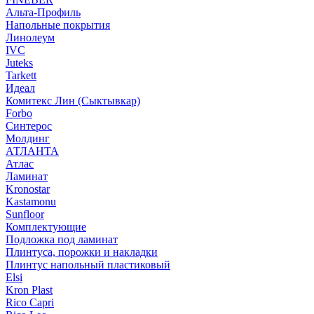
Альта-Профиль
Напольные покрытия
Линолеум
IVC
Juteks
Tarkett
Идеал
Комитекс Лин (Сыктывкар)
Forbo
Синтерос
Молдинг
АТЛАНТА
Атлас
Ламинат
Kronostar
Kastamonu
Sunfloor
Комплектующие
Подложка под ламинат
Плинтуса, порожки и накладки
Плинтус напольный пластиковый
Elsi
Kron Plast
Rico Capri