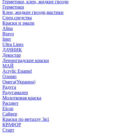
Герметики, клеи, жидкие гвозди
Герметики
Клеи, жидкие гвозди,мастики
Спец.средства
Краски и эмали
Alina
Bravo
Inter
Ultra Lines
ДАЧНИК
Декостар
Ленинградские краски
МАЙ
Acrylic Enamel
Олимп
Омега(Украина)
Радуга
Радугамалер
Молотковая краска
Расцвет
Elcon
Сайвер
Краски по металлу 3в1
КРАФОР
Старт