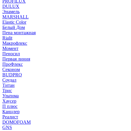
PROFILUX
DULUX
Энамель
MARSHALL
Elastic Color
Белый Дом
Пена монтажная
Rialit
Макрофлекс
Момент
Пеносил
Первая линия
ПроФлекс
Секоном
BUDPRO
Соудал
Титан
Трис
Ультима
Хаусер
П плюс
Канцлер
Реалист
DOMOFOAM
GNS