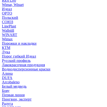
Rico Leo
Wimar, Winart
Идеал
ОРТО
Польский
СОЮЗ
LinePlast
Wallstill
WINART
Wimax
Порожки и накладки
КТМ
Лука
Порог гибкий Идеал
Русский профиль
Лакокрасочная продукция
Воднодисперсионные краски
Алина
DUFA
Arcobaleno
Белый медведь
Бояу
Первая линия
Пингвин, эксперт
Радуга