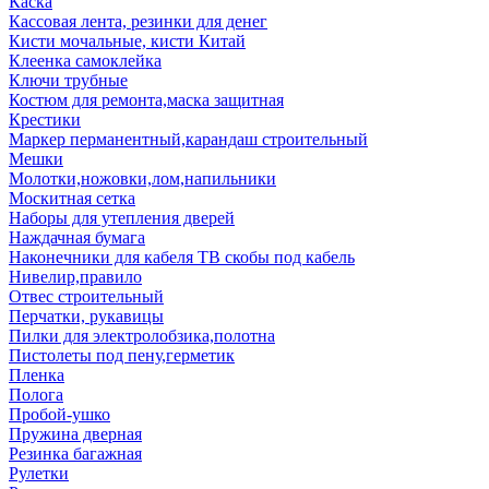
Каска
Кассовая лента, резинки для денег
Кисти мочальные, кисти Китай
Клеенка самоклейка
Ключи трубные
Костюм для ремонта,маска защитная
Крестики
Маркер перманентный,карандаш строительный
Мешки
Молотки,ножовки,лом,напильники
Москитная сетка
Наборы для утепления дверей
Наждачная бумага
Наконечники для кабеля ТВ скобы под кабель
Нивелир,правило
Отвес строительный
Перчатки, рукавицы
Пилки для электролобзика,полотна
Пистолеты под пену,герметик
Пленка
Полога
Пробой-ушко
Пружина дверная
Резинка багажная
Рулетки