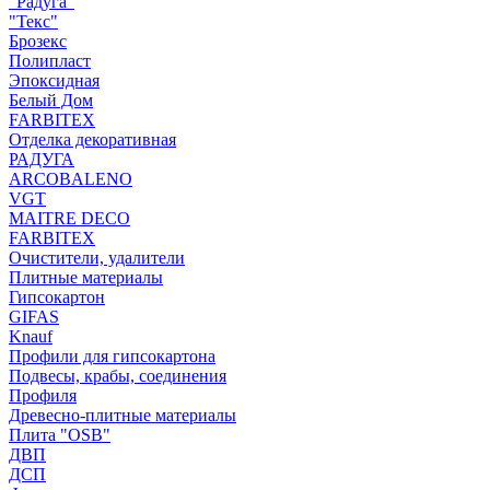
"Радуга"
"Текс"
Брозекс
Полипласт
Эпоксидная
Белый Дом
FARBITEX
Отделка декоративная
РАДУГА
ARCOBALENO
VGT
MAITRE DECO
FARBITEX
Очистители, удалители
Плитные материалы
Гипсокартон
GIFAS
Knauf
Профили для гипсокартона
Подвесы, крабы, соединения
Профиля
Древесно-плитные материалы
Плита "OSB"
ДВП
ДСП