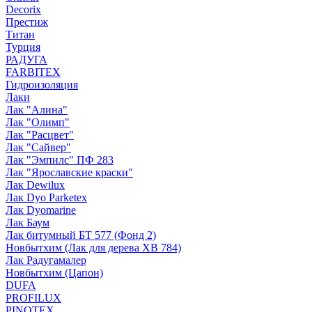
Decorix
Престиж
Титан
Турция
РАДУГА
FARBITEX
Гидроизоляция
Лаки
Лак "Алина"
Лак "Олимп"
Лак "Расцвет"
Лак "Сайвер"
Лак "Эмпилс" ПФ 283
Лак "Ярославские краски"
Лак Dewilux
Лак Dyo Parketex
Лак Dyomarine
Лак Баум
Лак битумный БТ 577 (Фонд 2)
Новбытхим (Лак для дерева ХВ 784)
Лак Радугамалер
Новбытхим (Цапон)
DUFA
PROFILUX
PINOTEX