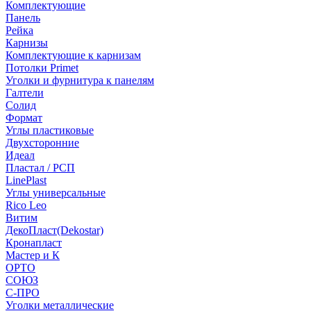
Комплектующие
Панель
Рейка
Карнизы
Комплектующие к карнизам
Потолки Primet
Уголки и фурнитура к панелям
Галтели
Солид
Формат
Углы пластиковые
Двухсторонние
Идеал
Пластал / РСП
LinePlast
Углы универсальные
Rico Leo
Витим
ДекоПласт(Dekostar)
Кронапласт
Мастер и К
ОРТО
СОЮЗ
С-ПРО
Уголки металлические