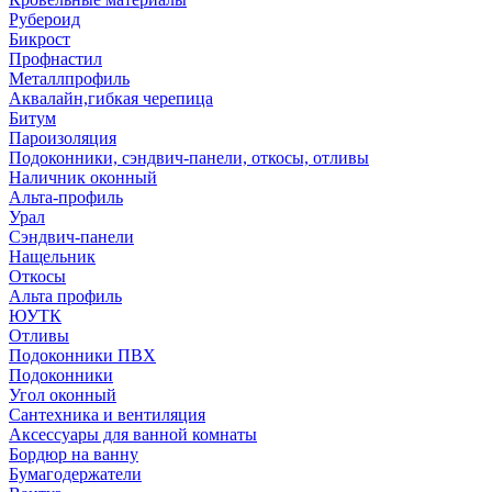
Рубероид
Бикрост
Профнастил
Металлпрофиль
Аквалайн,гибкая черепица
Битум
Пароизоляция
Подоконники, сэндвич-панели, откосы, отливы
Наличник оконный
Альта-профиль
Урал
Сэндвич-панели
Нащельник
Откосы
Альта профиль
ЮУТК
Отливы
Подоконники ПВХ
Подоконники
Угол оконный
Сантехника и вентиляция
Аксессуары для ванной комнаты
Бордюр на ванну
Бумагодержатели