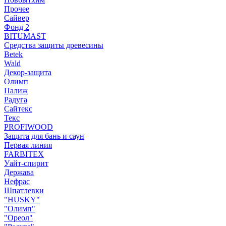
Прочее
Сайвер
Фонд 2
BITUMAST
Средства защиты древесины
Betek
Wald
Декор-защита
Олимп
Палиж
Радуга
Сайтекс
Текс
PROFIWOOD
Защита для бань и саун
Первая линия
FARBITEX
Уайт-спирит
Держава
Нефрас
Шпатлевки
"HUSKY"
"Олимп"
"Ореол"