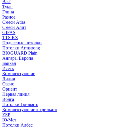
Basf
Tytan
Глина
Разное
Смеси Atlas
Смеси Алит
GIFAS
TTS KZ
Подвесные потолки
Потолки Armstrong
BIOGUARD Plain
Ангара, Европа
Байкал
Исеть
Комплектующие
Лилия
Оазис
Ориент
Первая линия
Волга
Потолки Грильято
Комплектующие к грильято
ZSP
Ю-Мет
Потолки Албес