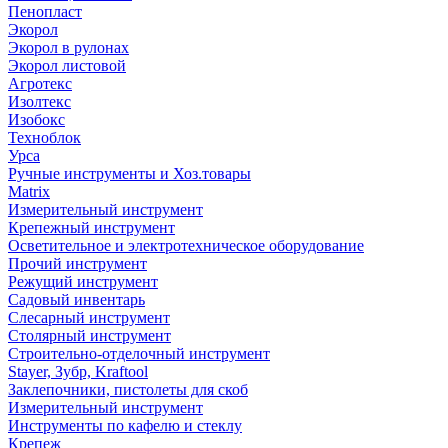
Пенопласт
Экорол
Экорол в рулонах
Экорол листовой
Агротекс
Изолтекс
Изобокс
Техноблок
Урса
Ручные инструменты и Хоз.товары
Matrix
Измерительный инструмент
Крепежный инструмент
Осветительное и электротехническое оборудование
Прочий инструмент
Режущий инструмент
Садовый инвентарь
Слесарный инструмент
Столярный инструмент
Строительно-отделочный инструмент
Stayer, Зубр, Kraftool
Заклепочники, пистолеты для скоб
Измерительный инструмент
Инструменты по кафелю и стеклу
Крепеж