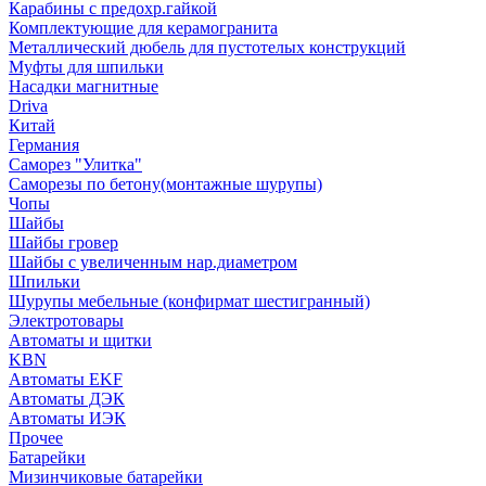
Карабины с предохр.гайкой
Комплектующие для керамогранита
Металлический дюбель для пустотелых конструкций
Муфты для шпильки
Насадки магнитные
Driva
Китай
Германия
Саморез "Улитка"
Саморезы по бетону(монтажные шурупы)
Чопы
Шайбы
Шайбы гровер
Шайбы с увеличенным нар.диаметром
Шпильки
Шурупы мебельные (конфирмат шестигранный)
Электротовары
Автоматы и щитки
KBN
Автоматы EKF
Автоматы ДЭК
Автоматы ИЭК
Прочее
Батарейки
Мизинчиковые батарейки