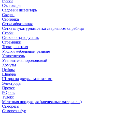
Ручки
С/х товары
Садовый инвентарь
Сверла
Серпянка
Сетка абразивная
Сетка штукатурная,сетка сварная,сетка рабица
Скобы
Стеклорез,градусник
Стремянки
Терки,шпателя
Уголки мебельные, рамные
Уплотнитель
Утеплитель поролоновый
Хомуты
Цифры
Швабра
Штора на дверь с магнитами
Электроды
Прочее
PQtools
Тулекс
Метизная продукция (крепежные материалы)
Саморезы
Саморезы бур