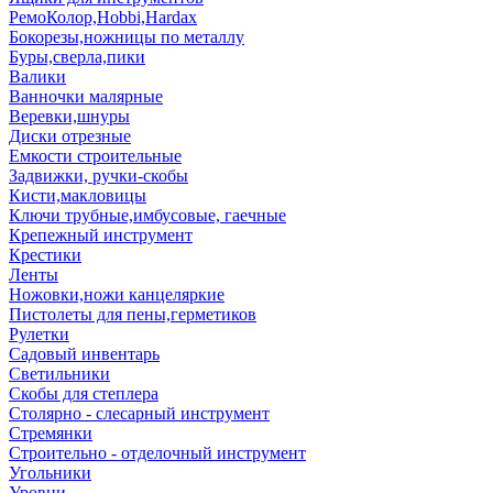
РемоКолор,Hobbi,Hardax
Бокорезы,ножницы по металлу
Буры,сверла,пики
Валики
Ванночки малярные
Веревки,шнуры
Диски отрезные
Емкости строительные
Задвижки, ручки-скобы
Кисти,макловицы
Ключи трубные,имбусовые, гаечные
Крепежный инструмент
Крестики
Ленты
Ножовки,ножи канцеляркие
Пистолеты для пены,герметиков
Рулетки
Садовый инвентарь
Светильники
Скобы для степлера
Столярно - слесарный инструмент
Стремянки
Строительно - отделочный инструмент
Угольники
Уровни