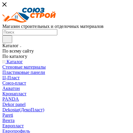
Магазин строительных и отделочных материалов
Каталог
По всему сайту
По каталогу
Каталог
Стеновые материалы
Пластиковые панели
Ц-Пласт
Союз-пласт
Акватон
Кронапласт
PANDA
Dekor panel
Dekostar(ДекоПласт)
Pareti
Вента
Европласт
Европрофиль