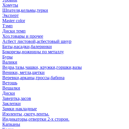
Хомуты
Шпателя,кельмы,терки
Эксперт
Master color
Тэмп
Диски темп
Хоз.товары и прочее
Асбест листовой,асбестовый шнур
Биты,насадки,балеринки
Бокорезы,ножницы по металлу
Буры
Валики
Ведра,тазы,чашки, кружки,горшки,вазы
Веники, метла,щетки
Веревки,арканы,троссы,бабина
Ветошь
Вешалки
Диски
Завертка,засов
Заклепки
Замки накладные
Изоленты ,скотч,ленты.
Индикаторы,отвертки 2-х сторон.
Капканы