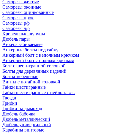
Саморезы желтые
Саморезы оконные
Саморезы оцинкованные
Саморезы прок
Саморезы р/р
Саморезы ч/р
Кровельные шурупы
Дюбель пары
Анкера забиваемые
Анкерные болты под гайку
Анкерный болт с неполным крючком
Анкерный болт с полным крючком
Болт с шестигранной головкой
Болты для деревянных изделий
Болты мебельные
Винты с потайной головкой
Гайки шестигранные
Гайки шестигранные с нейлон. вст.
Гвозди
Грибки
Грибки на дымоход
Дюбель бабочка
Дюбель металлический
Дюбель универсальный
Карабины винтовые