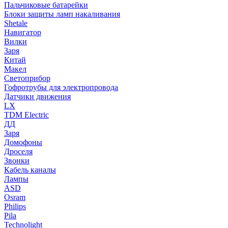
Пальчиковые батарейки
Блоки защиты ламп накаливания
Shetale
Навигатор
Вилки
Заря
Китай
Макел
Светоприбор
Гофротрубы для электропровода
Датчики движения
LX
TDM Electric
ДД
Заря
Домофоны
Дроселя
Звонки
Кабель каналы
Лампы
ASD
Osram
Philips
Pila
Technolight