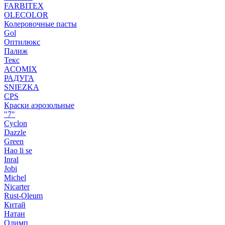
FARBITEX
OLECOLOR
Колеровочные пасты
Gol
Оптилюкс
Палиж
Текс
ACOMIX
РАДУГА
SNIEZKA
CPS
Краски аэрозольные
"7"
Cyclon
Dazzle
Green
Hao li se
Inral
Jobi
Michel
Nicarter
Rust-Oleum
Китай
Натан
Олимп