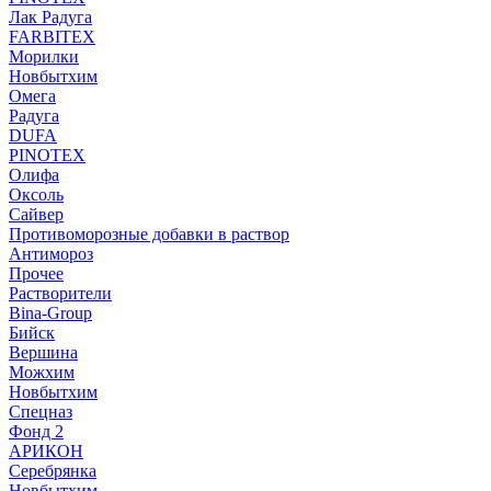
Лак Радуга
FARBITEX
Морилки
Новбытхим
Омега
Радуга
DUFA
PINOTEX
Олифа
Оксоль
Сайвер
Противоморозные добавки в раствор
Антимороз
Прочее
Растворители
Bina-Group
Бийск
Вершина
Можхим
Новбытхим
Спецназ
Фонд 2
АРИКОН
Серебрянка
Новбытхим