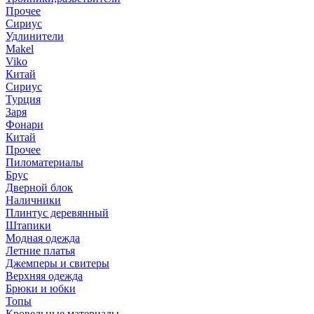
Прочее
Сириус
Удлинители
Makel
Viko
Китай
Сириус
Турция
Заря
Фонари
Китай
Прочее
Пиломатериалы
Брус
Дверной блок
Наличники
Плинтус деревянный
Штапики
Модная одежда
Летние платья
Джемперы и свитеры
Верхняя одежда
Брюки и юбки
Топы
Кровельные материалы