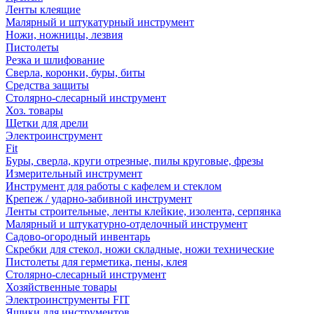
Ленты клеящие
Малярный и штукатурный инструмент
Ножи, ножницы, лезвия
Пистолеты
Резка и шлифование
Сверла, коронки, буры, биты
Средства защиты
Столярно-слесарный инструмент
Хоз. товары
Щетки для дрели
Электроинструмент
Fit
Буры, сверла, круги отрезные, пилы круговые, фрезы
Измерительный инструмент
Инструмент для работы с кафелем и стеклом
Крепеж / ударно-забивной инструмент
Ленты строительные, ленты клейкие, изолента, серпянка
Малярный и штукатурно-отделочный инструмент
Садово-огородный инвентарь
Скребки для стекол, ножи складные, ножи технические
Пистолеты для герметика, пены, клея
Столярно-слесарный инструмент
Хозяйственные товары
Электроинструменты FIT
Ящики для инструментов