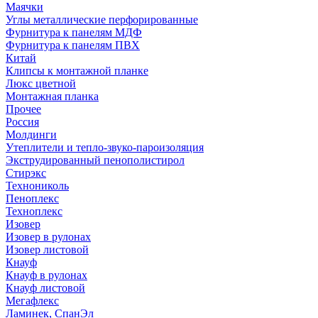
Маячки
Углы металлические перфорированные
Фурнитура к панелям МДФ
Фурнитура к панелям ПВХ
Китай
Клипсы к монтажной планке
Люкс цветной
Монтажная планка
Прочее
Россия
Молдинги
Утеплители и тепло-звуко-пароизоляция
Экструдированный пенополистирол
Стирэкс
Технониколь
Пеноплекс
Техноплекс
Изовер
Изовер в рулонах
Изовер листовой
Кнауф
Кнауф в рулонах
Кнауф листовой
Мегафлекс
Ламинек, СпанЭл