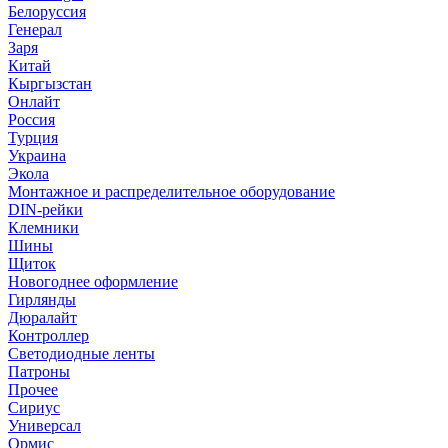
Белоруссия
Генерал
Заря
Китай
Кыргызстан
Онлайт
Россия
Турция
Украина
Экола
Монтажное и распределительное оборудование
DIN-рейки
Клемники
Шины
Щиток
Новогоднее оформление
Гирлянды
Дюралайт
Контроллер
Светодиодные ленты
Патроны
Прочее
Сириус
Универсал
Ормис