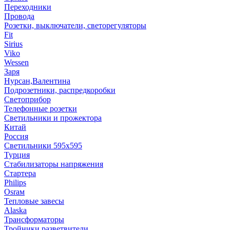
Переходники
Провода
Розетки, выключатели, светорегуляторы
Fit
Sirius
Viko
Wessen
Заря
Нурсан,Валентина
Подрозетники, распредкоробки
Светоприбор
Телефонные розетки
Светильники и прожектора
Китай
Россия
Светильники 595х595
Турция
Стабилизаторы напряжения
Стартера
Philips
Оsrам
Тепловые завесы
Alaska
Трансформаторы
Тройники,разветвители