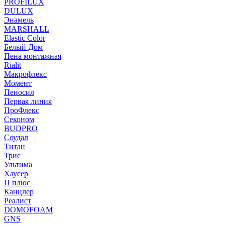
PROFILUX
DULUX
Энамель
MARSHALL
Elastic Color
Белый Дом
Пена монтажная
Rialit
Макрофлекс
Момент
Пеносил
Первая линия
ПроФлекс
Секоном
BUDPRO
Соудал
Титан
Трис
Ультима
Хаусер
П плюс
Канцлер
Реалист
DOMOFOAM
GNS