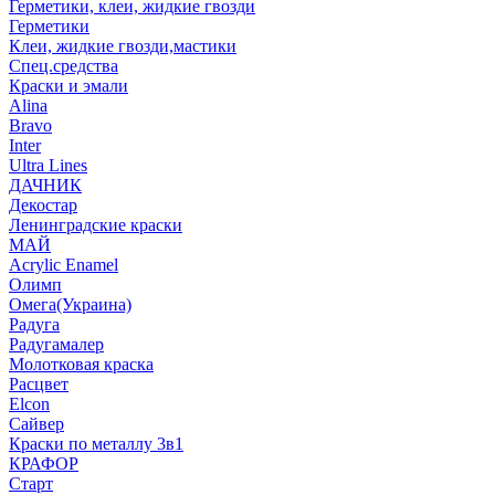
Герметики, клеи, жидкие гвозди
Герметики
Клеи, жидкие гвозди,мастики
Спец.средства
Краски и эмали
Alina
Bravo
Inter
Ultra Lines
ДАЧНИК
Декостар
Ленинградские краски
МАЙ
Acrylic Enamel
Олимп
Омега(Украина)
Радуга
Радугамалер
Молотковая краска
Расцвет
Elcon
Сайвер
Краски по металлу 3в1
КРАФОР
Старт