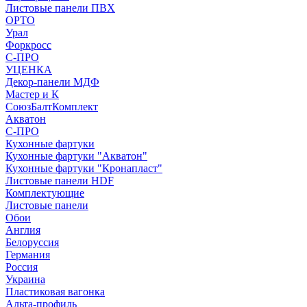
Листовые панели ПВХ
ОРТО
Урал
Форкросс
С-ПРО
УЦЕНКА
Декор-панели МДФ
Мастер и К
СоюзБалтКомплект
Акватон
С-ПРО
Кухонные фартуки
Кухонные фартуки "Акватон"
Кухонные фартуки "Кронапласт"
Листовые панели HDF
Комплектующие
Листовые панели
Обои
Англия
Белоруссия
Германия
Россия
Украина
Пластиковая вагонка
Альта-профиль