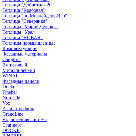
Теплица "Добротная 20"
Теплица "Крабовая"
Теплица "по Митлайдеру-Эко"
Теплица "Северянка"
Теплицы "Мария Делюкс"
Теплицы "Урал"
Теплица "НОВАЯ"
Теплицы промышленные
Комплектующие
Фасадные материалы
Сайдинг
Виниловый
Металлический
WINAL
Фасадные панели
Docke
Fineber
Nordside
Vox
Альта-профиль
GrandLine
Водосточная система
Стандарт
DOCKE
FINEBER