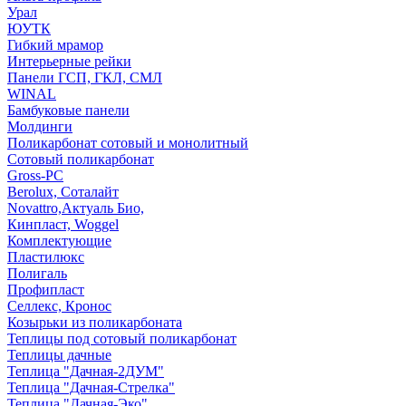
Урал
ЮУТК
Гибкий мрамор
Интерьерные рейки
Панели ГСП, ГКЛ, СМЛ
WINAL
Бамбуковые панели
Молдинги
Поликарбонат сотовый и монолитный
Сотовый поликарбонат
Gross-PC
Berolux, Соталайт
Novattro,Актуаль Био,
Кинпласт, Woggel
Комплектующие
Пластилюкс
Полигаль
Профипласт
Селлекс, Кронос
Козырьки из поликарбоната
Теплицы под сотовый поликарбонат
Теплицы дачные
Теплица "Дачная-2ДУМ"
Теплица "Дачная-Стрелка"
Теплица "Дачная-Эко"