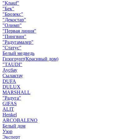
"Knauf"
"Бек"
"Брозекс"
"Декостар"
"Олимп"
"Первая линия"
"Пингвин"
"Радугамалер"
"Статус"
Белый медведь
Гизогрунт(Красивый дом)
"TAUDI"
Аусбау
Сылактау
DUFA
DULUX
MARSHALL
"Радуга"
GIFAS
ALIT
Henkel
ARCOBALENO
Белый дом
Узор
Эксперт