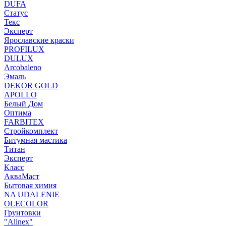
DUFA
Статус
Текс
Эксперт
Ярославские краски
PROFILUX
DULUX
Arcobaleno
Эмаль
DEKOR GOLD
APOLLO
Белый Дом
Оптима
FARBITEX
Стройкомплект
Битумная мастика
Титан
Эксперт
Класс
АкваМаст
Бытовая химия
NA UDALENIE
OLECOLOR
Грунтовки
"Alinex"