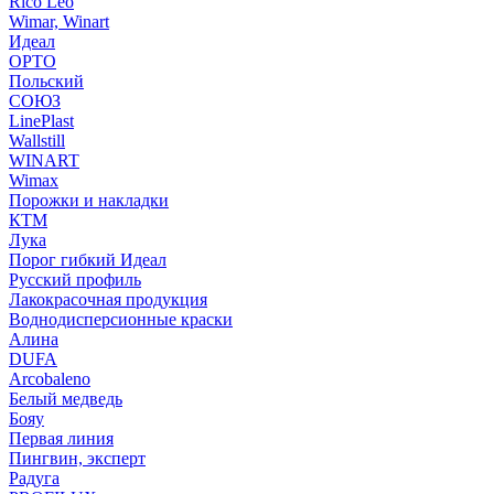
Rico Leo
Wimar, Winart
Идеал
ОРТО
Польский
СОЮЗ
LinePlast
Wallstill
WINART
Wimax
Порожки и накладки
КТМ
Лука
Порог гибкий Идеал
Русский профиль
Лакокрасочная продукция
Воднодисперсионные краски
Алина
DUFA
Arcobaleno
Белый медведь
Бояу
Первая линия
Пингвин, эксперт
Радуга