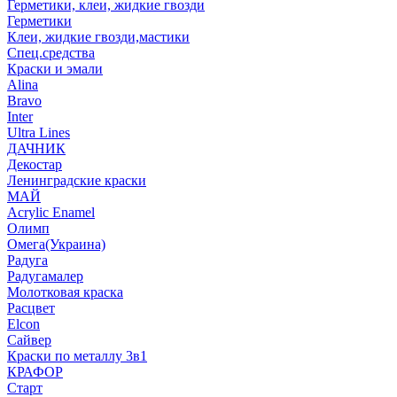
Герметики, клеи, жидкие гвозди
Герметики
Клеи, жидкие гвозди,мастики
Спец.средства
Краски и эмали
Alina
Bravo
Inter
Ultra Lines
ДАЧНИК
Декостар
Ленинградские краски
МАЙ
Acrylic Enamel
Олимп
Омега(Украина)
Радуга
Радугамалер
Молотковая краска
Расцвет
Elcon
Сайвер
Краски по металлу 3в1
КРАФОР
Старт