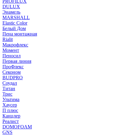
PROFILUX
DULUX
Энамель
MARSHALL
Elastic Color
Белый Дом
Пена монтажная
Rialit
Макрофлекс
Момент
Пеносил
Первая линия
ПроФлекс
Секоном
BUDPRO
Соудал
Титан
Трис
Ультима
Хаусер
П плюс
Канцлер
Реалист
DOMOFOAM
GNS