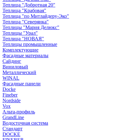
Теплица "Добротная 20"
Теплица "Крабовая"
Теплица "по Митлайдеру-Эко"
Теплица "Северянка"
Теплицы "Мария Делюкс"
Теплицы "Урал"
Теплица "НОВАЯ"
Теплицы промышленные
Комплектующие
Фасадные материалы
Сайдинг
Виниловый
Металлический
WINAL
Фасадные панели
Docke
Fineber
Nordside
Vox
Альта-профиль
GrandLine
Водосточная система
Стандарт
DOCKE
FINEBER