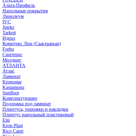
Альта-Профиль
Напольные покрытия
Линолеум
IVC
Juteks
Tarkett
Идеал
Комитекс Лин (Сыктывкар)
Forbo
Синтерос
Молдинг
АТЛАНТА
Атлас
Ламинат
Kronostar
Kastamonu
Sunfloor
Комплектующие
Подложка под ламинат
Плинтуса, порожки и накладки
Плинтус напольный пластиковый
Elsi
Kron Plast
Rico Capri