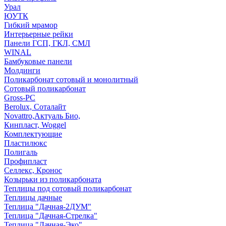
Урал
ЮУТК
Гибкий мрамор
Интерьерные рейки
Панели ГСП, ГКЛ, СМЛ
WINAL
Бамбуковые панели
Молдинги
Поликарбонат сотовый и монолитный
Сотовый поликарбонат
Gross-PC
Berolux, Соталайт
Novattro,Актуаль Био,
Кинпласт, Woggel
Комплектующие
Пластилюкс
Полигаль
Профипласт
Селлекс, Кронос
Козырьки из поликарбоната
Теплицы под сотовый поликарбонат
Теплицы дачные
Теплица "Дачная-2ДУМ"
Теплица "Дачная-Стрелка"
Теплица "Дачная-Эко"