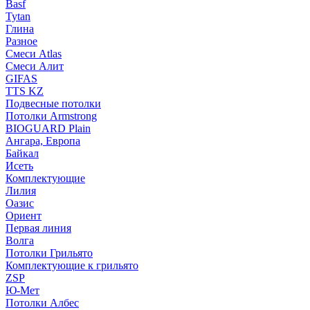
Basf
Tytan
Глина
Разное
Смеси Atlas
Смеси Алит
GIFAS
TTS KZ
Подвесные потолки
Потолки Armstrong
BIOGUARD Plain
Ангара, Европа
Байкал
Исеть
Комплектующие
Лилия
Оазис
Ориент
Первая линия
Волга
Потолки Грильято
Комплектующие к грильято
ZSP
Ю-Мет
Потолки Албес