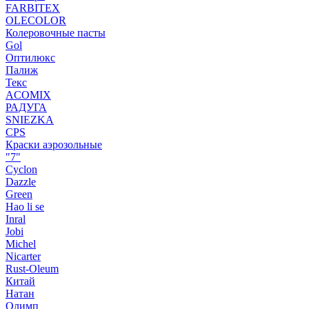
FARBITEX
OLECOLOR
Колеровочные пасты
Gol
Оптилюкс
Палиж
Текс
ACOMIX
РАДУГА
SNIEZKA
CPS
Краски аэрозольные
"7"
Cyclon
Dazzle
Green
Hao li se
Inral
Jobi
Michel
Nicarter
Rust-Oleum
Китай
Натан
Олимп