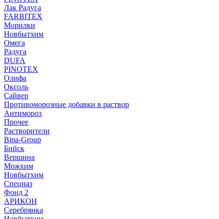
Лак Радуга
FARBITEX
Морилки
Новбытхим
Омега
Радуга
DUFA
PINOTEX
Олифа
Оксоль
Сайвер
Противоморозные добавки в раствор
Антимороз
Прочее
Растворители
Bina-Group
Бийск
Вершина
Можхим
Новбытхим
Спецназ
Фонд 2
АРИКОН
Серебрянка
Новбытхим