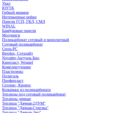
Урал
ЮУТК
Гибкий мрамор
Интерьерные рейки
Панели ГСП, ГКЛ, СМЛ
WINAL
Бамбуковые панели
Молдинги
Поликарбонат сотовый и монолитный
Сотовый поликарбонат
Gross-PC
Berolux, Соталайт
Novattro,Актуаль Био,
Кинпласт, Woggel
Комплектующие
Пластилюкс
Полигаль
Профипласт
Селлекс, Кронос
Козырьки из поликарбоната
Теплицы под сотовый поликарбонат
Теплицы дачные
Теплица "Дачная-2ДУМ"
Теплица "Дачная-Стрелка"
Теплица "Дачная-Эко"