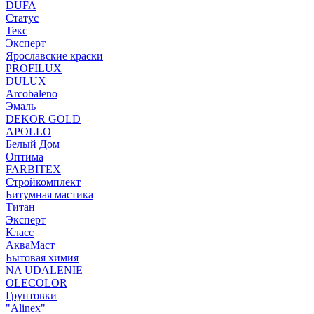
DUFA
Статус
Текс
Эксперт
Ярославские краски
PROFILUX
DULUX
Arcobaleno
Эмаль
DEKOR GOLD
APOLLO
Белый Дом
Оптима
FARBITEX
Стройкомплект
Битумная мастика
Титан
Эксперт
Класс
АкваМаст
Бытовая химия
NA UDALENIE
OLECOLOR
Грунтовки
"Alinex"