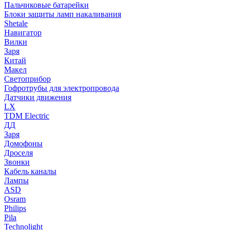
Пальчиковые батарейки
Блоки защиты ламп накаливания
Shetale
Навигатор
Вилки
Заря
Китай
Макел
Светоприбор
Гофротрубы для электропровода
Датчики движения
LX
TDM Electric
ДД
Заря
Домофоны
Дроселя
Звонки
Кабель каналы
Лампы
ASD
Osram
Philips
Pila
Technolight