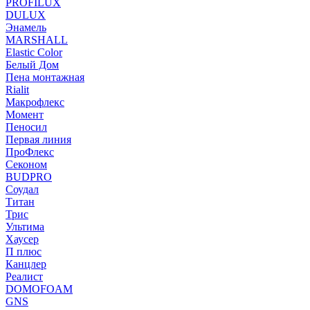
PROFILUX
DULUX
Энамель
MARSHALL
Elastic Color
Белый Дом
Пена монтажная
Rialit
Макрофлекс
Момент
Пеносил
Первая линия
ПроФлекс
Секоном
BUDPRO
Соудал
Титан
Трис
Ультима
Хаусер
П плюс
Канцлер
Реалист
DOMOFOAM
GNS