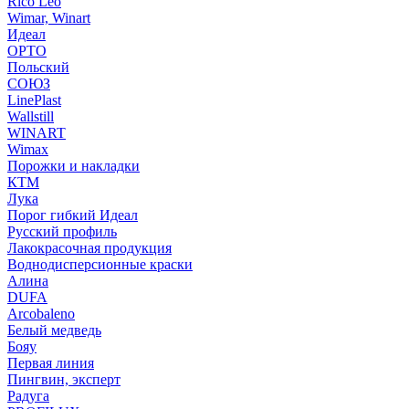
Rico Leo
Wimar, Winart
Идеал
ОРТО
Польский
СОЮЗ
LinePlast
Wallstill
WINART
Wimax
Порожки и накладки
КТМ
Лука
Порог гибкий Идеал
Русский профиль
Лакокрасочная продукция
Воднодисперсионные краски
Алина
DUFA
Arcobaleno
Белый медведь
Бояу
Первая линия
Пингвин, эксперт
Радуга