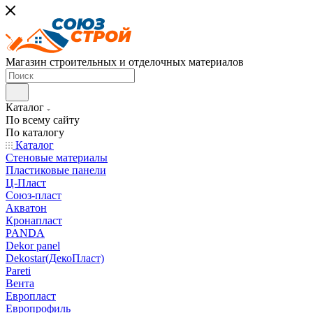
Магазин строительных и отделочных материалов
Каталог
По всему сайту
По каталогу
Каталог
Стеновые материалы
Пластиковые панели
Ц-Пласт
Союз-пласт
Акватон
Кронапласт
PANDA
Dekor panel
Dekostar(ДекоПласт)
Pareti
Вента
Европласт
Европрофиль