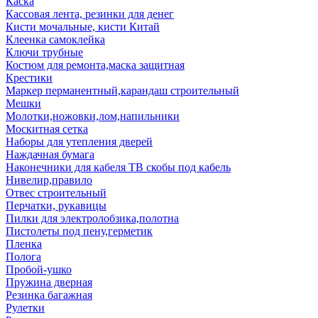
Каска
Кассовая лента, резинки для денег
Кисти мочальные, кисти Китай
Клеенка самоклейка
Ключи трубные
Костюм для ремонта,маска защитная
Крестики
Маркер перманентный,карандаш строительный
Мешки
Молотки,ножовки,лом,напильники
Москитная сетка
Наборы для утепления дверей
Наждачная бумага
Наконечники для кабеля ТВ скобы под кабель
Нивелир,правило
Отвес строительный
Перчатки, рукавицы
Пилки для электролобзика,полотна
Пистолеты под пену,герметик
Пленка
Полога
Пробой-ушко
Пружина дверная
Резинка багажная
Рулетки