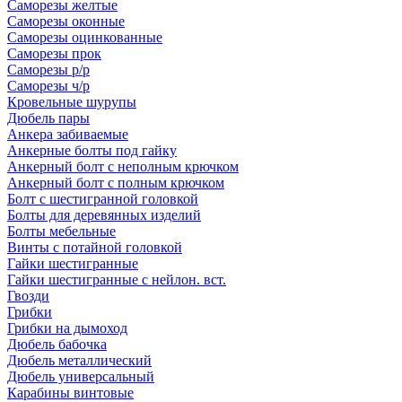
Саморезы желтые
Саморезы оконные
Саморезы оцинкованные
Саморезы прок
Саморезы р/р
Саморезы ч/р
Кровельные шурупы
Дюбель пары
Анкера забиваемые
Анкерные болты под гайку
Анкерный болт с неполным крючком
Анкерный болт с полным крючком
Болт с шестигранной головкой
Болты для деревянных изделий
Болты мебельные
Винты с потайной головкой
Гайки шестигранные
Гайки шестигранные с нейлон. вст.
Гвозди
Грибки
Грибки на дымоход
Дюбель бабочка
Дюбель металлический
Дюбель универсальный
Карабины винтовые