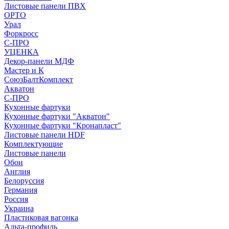
Листовые панели ПВХ
ОРТО
Урал
Форкросс
С-ПРО
УЦЕНКА
Декор-панели МДФ
Мастер и К
СоюзБалтКомплект
Акватон
С-ПРО
Кухонные фартуки
Кухонные фартуки "Акватон"
Кухонные фартуки "Кронапласт"
Листовые панели HDF
Комплектующие
Листовые панели
Обои
Англия
Белоруссия
Германия
Россия
Украина
Пластиковая вагонка
Альта-профиль