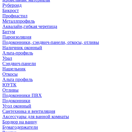
Рубероид
Бикрост
Профнастил
Металлпрофиль
Аквалайн,гибкая черепица
Битум
Пароизоляция
Подоконники, сэндвич-панели, откосы, отливы
Наличник оконный
Альта-профиль
Урал
Сэндвич-панели
Нащельник
Откосы
Альта профиль
ЮУТК
Отливы
Подоконники ПВХ
Подоконники
Угол оконный
Сантехника и вентиляция
Аксессуары для ванной комнаты
Бордюр на ванну
Бумагодержатели