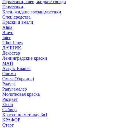
Герметики, клеи, жидкие гвозди
Герметики
Клеи, жидкие гвозди,мастики
Спец.средства
Краски и эмали
Alina
Bravo
Inter
Ultra Lines
ДАЧНИК
Декостар
Ленинградские краски
МАЙ
Acrylic Enamel
Олимп
Омега(Украина)
Радуга
Радугамалер
Молотковая краска
Расцвет
Elcon
Сайвер
Краски по металлу 3в1
КРАФОР
Старт