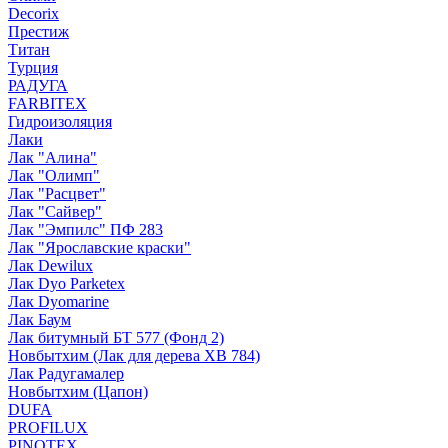
Decorix
Престиж
Титан
Турция
РАДУГА
FARBITEX
Гидроизоляция
Лаки
Лак "Алина"
Лак "Олимп"
Лак "Расцвет"
Лак "Сайвер"
Лак "Эмпилс" ПФ 283
Лак "Ярославские краски"
Лак Dewilux
Лак Dyo Parketex
Лак Dyomarine
Лак Баум
Лак битумный БТ 577 (Фонд 2)
Новбытхим (Лак для дерева ХВ 784)
Лак Радугамалер
Новбытхим (Цапон)
DUFA
PROFILUX
PINOTEX