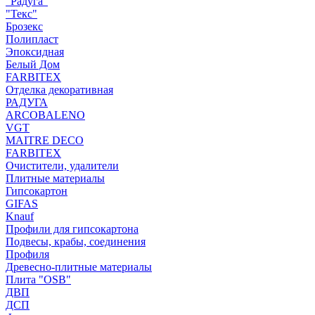
"Радуга"
"Текс"
Брозекс
Полипласт
Эпоксидная
Белый Дом
FARBITEX
Отделка декоративная
РАДУГА
ARCOBALENO
VGT
MAITRE DECO
FARBITEX
Очистители, удалители
Плитные материалы
Гипсокартон
GIFAS
Knauf
Профили для гипсокартона
Подвесы, крабы, соединения
Профиля
Древесно-плитные материалы
Плита "OSB"
ДВП
ДСП