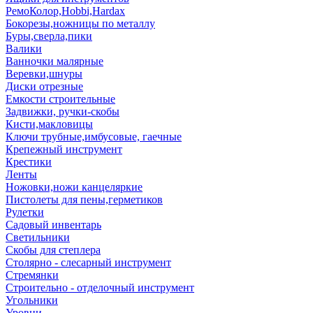
РемоКолор,Hobbi,Hardax
Бокорезы,ножницы по металлу
Буры,сверла,пики
Валики
Ванночки малярные
Веревки,шнуры
Диски отрезные
Емкости строительные
Задвижки, ручки-скобы
Кисти,макловицы
Ключи трубные,имбусовые, гаечные
Крепежный инструмент
Крестики
Ленты
Ножовки,ножи канцеляркие
Пистолеты для пены,герметиков
Рулетки
Садовый инвентарь
Светильники
Скобы для степлера
Столярно - слесарный инструмент
Стремянки
Строительно - отделочный инструмент
Угольники
Уровни