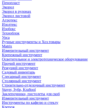
Пенопласт
Экорол
Экорол в рулонах
Экорол листовой
Агротекс
Изолтекс
Изобокс
Техноблок
Урса
Ручные инструменты и Хоз.товары
Matrix
Измерительный инструмент
Крепежный инструмент
Осветительное и электротехническое оборудование
Прочий инструмент
Режущий инструмент
Садовый инвентарь
Слесарный инструмент
Столярный инструмент
Строительно-отделочный инструмент
Stayer, Зубр, Kraftool
Заклепочники, пистолеты для скоб
Измерительный инструмент
Инструменты по кафелю и стеклу
Крепеж