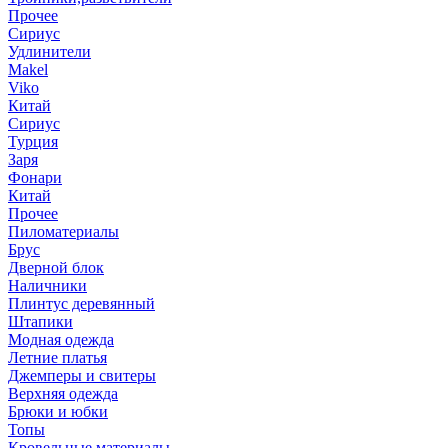
Прочее
Сириус
Удлинители
Makel
Viko
Китай
Сириус
Турция
Заря
Фонари
Китай
Прочее
Пиломатериалы
Брус
Дверной блок
Наличники
Плинтус деревянный
Штапики
Модная одежда
Летние платья
Джемперы и свитеры
Верхняя одежда
Брюки и юбки
Топы
Кровельные материалы