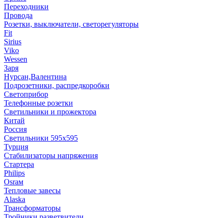
Переходники
Провода
Розетки, выключатели, светорегуляторы
Fit
Sirius
Viko
Wessen
Заря
Нурсан,Валентина
Подрозетники, распредкоробки
Светоприбор
Телефонные розетки
Светильники и прожектора
Китай
Россия
Светильники 595х595
Турция
Стабилизаторы напряжения
Стартера
Philips
Оsrам
Тепловые завесы
Alaska
Трансформаторы
Тройники,разветвители