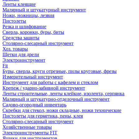
Ленты клеящие
Малярный и штукатурный инструмент
Ножи, ножницы, лезвия
Пистолеты
Резка и шлифование
Сверла, коронки, буры, биты
Средства защиты
Столярно-слесарный инструмент
Хоз. товары
Щетки для дрели
Электроинструмент
Fit
Буры, сверла, круги отрезные, пилы круговые, фрезы
Измерительный инструмент
Инструмент для работы с кафелем и стеклом
Крепеж / ударно-забивной инструмент
Ленты строительные, ленты клейкие, изолента, серпянка
Малярный и штукатурно-отделочный инструмент
Садово-огородный инвентарь
Скребки для стекол, ножи складные, ножи технические
Пистолеты для герметика, пены, клея
Столярно-слесарный инструмент
Хозяйственные товары
Электроинструменты FIT
Ящики для инструментов