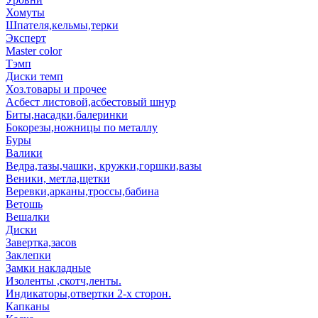
Хомуты
Шпателя,кельмы,терки
Эксперт
Master color
Тэмп
Диски темп
Хоз.товары и прочее
Асбест листовой,асбестовый шнур
Биты,насадки,балеринки
Бокорезы,ножницы по металлу
Буры
Валики
Ведра,тазы,чашки, кружки,горшки,вазы
Веники, метла,щетки
Веревки,арканы,троссы,бабина
Ветошь
Вешалки
Диски
Завертка,засов
Заклепки
Замки накладные
Изоленты ,скотч,ленты.
Индикаторы,отвертки 2-х сторон.
Капканы