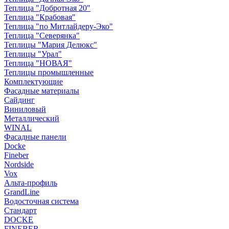
Теплица "Добротная 20"
Теплица "Крабовая"
Теплица "по Митлайдеру-Эко"
Теплица "Северянка"
Теплицы "Мария Делюкс"
Теплицы "Урал"
Теплица "НОВАЯ"
Теплицы промышленные
Комплектующие
Фасадные материалы
Сайдинг
Виниловый
Металлический
WINAL
Фасадные панели
Docke
Fineber
Nordside
Vox
Альта-профиль
GrandLine
Водосточная система
Стандарт
DOCKE
FINEBER