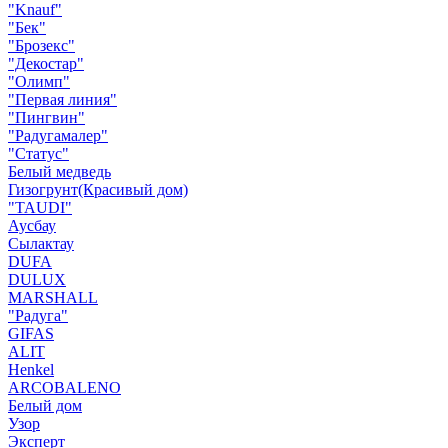
"Knauf"
"Бек"
"Брозекс"
"Декостар"
"Олимп"
"Первая линия"
"Пингвин"
"Радугамалер"
"Статус"
Белый медведь
Гизогрунт(Красивый дом)
"TAUDI"
Аусбау
Сылактау
DUFA
DULUX
MARSHALL
"Радуга"
GIFAS
ALIT
Henkel
ARCOBALENO
Белый дом
Узор
Эксперт