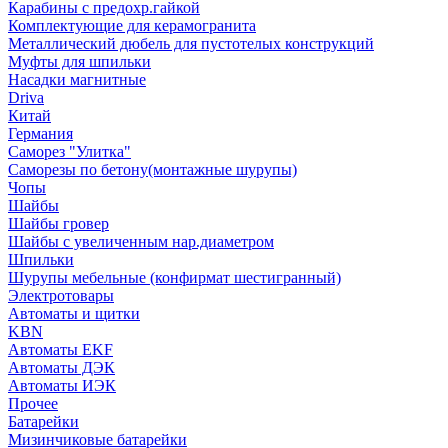
Карабины с предохр.гайкой
Комплектующие для керамогранита
Металлический дюбель для пустотелых конструкций
Муфты для шпильки
Насадки магнитные
Driva
Китай
Германия
Саморез "Улитка"
Саморезы по бетону(монтажные шурупы)
Чопы
Шайбы
Шайбы гровер
Шайбы с увеличенным нар.диаметром
Шпильки
Шурупы мебельные (конфирмат шестигранный)
Электротовары
Автоматы и щитки
KBN
Автоматы EKF
Автоматы ДЭК
Автоматы ИЭК
Прочее
Батарейки
Мизинчиковые батарейки