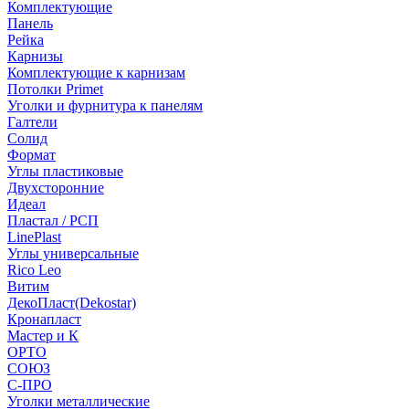
Комплектующие
Панель
Рейка
Карнизы
Комплектующие к карнизам
Потолки Primet
Уголки и фурнитура к панелям
Галтели
Солид
Формат
Углы пластиковые
Двухсторонние
Идеал
Пластал / РСП
LinePlast
Углы универсальные
Rico Leo
Витим
ДекоПласт(Dekostar)
Кронапласт
Мастер и К
ОРТО
СОЮЗ
С-ПРО
Уголки металлические