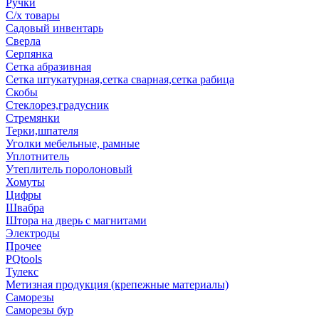
Ручки
С/х товары
Садовый инвентарь
Сверла
Серпянка
Сетка абразивная
Сетка штукатурная,сетка сварная,сетка рабица
Скобы
Стеклорез,градусник
Стремянки
Терки,шпателя
Уголки мебельные, рамные
Уплотнитель
Утеплитель поролоновый
Хомуты
Цифры
Швабра
Штора на дверь с магнитами
Электроды
Прочее
PQtools
Тулекс
Метизная продукция (крепежные материалы)
Саморезы
Саморезы бур