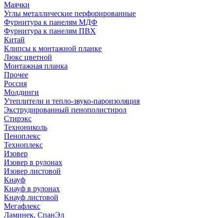
Маячки
Углы металлические перфорированные
Фурнитура к панелям МДФ
Фурнитура к панелям ПВХ
Китай
Клипсы к монтажной планке
Люкс цветной
Монтажная планка
Прочее
Россия
Молдинги
Утеплители и тепло-звуко-пароизоляция
Экструдированный пенополистирол
Стирэкс
Технониколь
Пеноплекс
Техноплекс
Изовер
Изовер в рулонах
Изовер листовой
Кнауф
Кнауф в рулонах
Кнауф листовой
Мегафлекс
Ламинек, СпанЭл