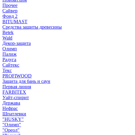
Прочее
Сайвер
Фонд 2
BITUMAST
Средства защиты древесины
Betek
Wald
Декор-защита
Олимп
Палиж
Радуга
Сайтекс
Текс
PROFIWOOD
Защита для бань и саун
Первая линия
FARBITEX
Уайт-спирит
Держава
Нефрас
Шпатлевки
"HUSKY"
"Олимп"
"Ореол"