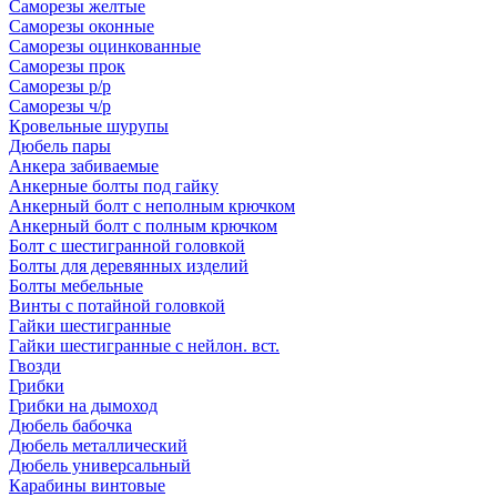
Саморезы желтые
Саморезы оконные
Саморезы оцинкованные
Саморезы прок
Саморезы р/р
Саморезы ч/р
Кровельные шурупы
Дюбель пары
Анкера забиваемые
Анкерные болты под гайку
Анкерный болт с неполным крючком
Анкерный болт с полным крючком
Болт с шестигранной головкой
Болты для деревянных изделий
Болты мебельные
Винты с потайной головкой
Гайки шестигранные
Гайки шестигранные с нейлон. вст.
Гвозди
Грибки
Грибки на дымоход
Дюбель бабочка
Дюбель металлический
Дюбель универсальный
Карабины винтовые