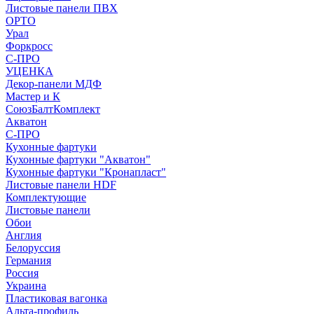
Листовые панели ПВХ
ОРТО
Урал
Форкросс
С-ПРО
УЦЕНКА
Декор-панели МДФ
Мастер и К
СоюзБалтКомплект
Акватон
С-ПРО
Кухонные фартуки
Кухонные фартуки "Акватон"
Кухонные фартуки "Кронапласт"
Листовые панели HDF
Комплектующие
Листовые панели
Обои
Англия
Белоруссия
Германия
Россия
Украина
Пластиковая вагонка
Альта-профиль