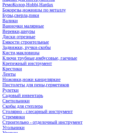
РемоКолор,Hobbi,Hardax
Бокорезы,ножницы по металлу
Буры,сверла,пики
Валики
Ванночки малярные
Веревки,шнуры
Диски отрезные
Емкости строительные
Задвижки, ручки-скобы
Кисти,макловицы
Ключи трубные,имбусовые, гаечные
Крепежный инструмент
Крестики
Ленты
Ножовки,ножи канцеляркие
Пистолеты для пены,герметиков
Рулетки
Садовый инвентарь
Светильники
Скобы для степлера
Столярно - слесарный инструмент
Стремянки
Строительно - отделочный инструмент
Угольники
Уровни