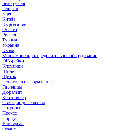
Белоруссия
Генерал
Заря
Китай
Кыргызстан
Онлайт
Россия
Турция
Украина
Экола
Монтажное и распределительное оборудование
DIN-рейки
Клемники
Шины
Щиток
Новогоднее оформление
Гирлянды
Дюралайт
Контроллер
Светодиодные ленты
Патроны
Прочее
Сириус
Универсал
Ормис