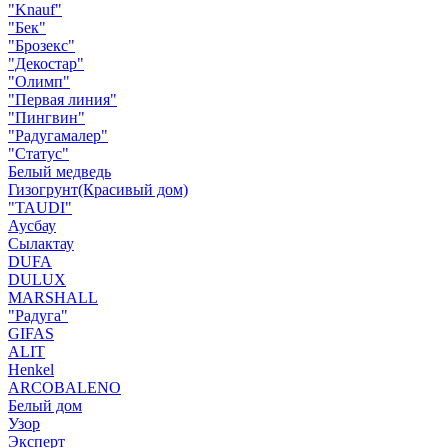
"Knauf"
"Бек"
"Брозекс"
"Декостар"
"Олимп"
"Первая линия"
"Пингвин"
"Радугамалер"
"Статус"
Белый медведь
Гизогрунт(Красивый дом)
"TAUDI"
Аусбау
Сылактау
DUFA
DULUX
MARSHALL
"Радуга"
GIFAS
ALIT
Henkel
ARCOBALENO
Белый дом
Узор
Эксперт