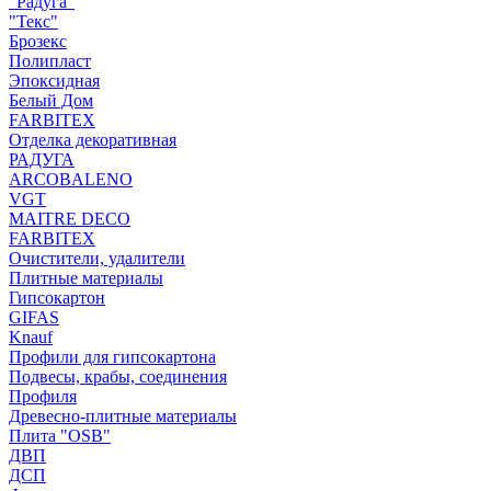
"Радуга"
"Текс"
Брозекс
Полипласт
Эпоксидная
Белый Дом
FARBITEX
Отделка декоративная
РАДУГА
ARCOBALENO
VGT
MAITRE DECO
FARBITEX
Очистители, удалители
Плитные материалы
Гипсокартон
GIFAS
Knauf
Профили для гипсокартона
Подвесы, крабы, соединения
Профиля
Древесно-плитные материалы
Плита "OSB"
ДВП
ДСП