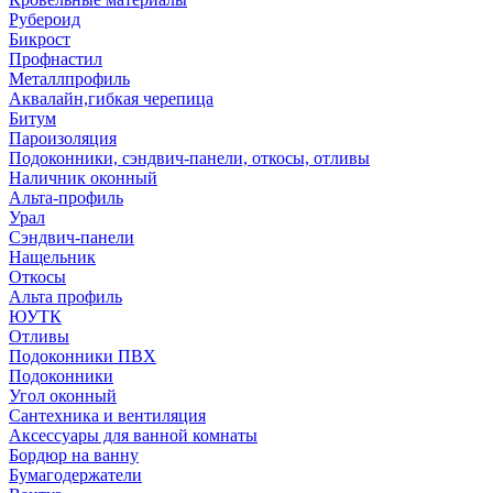
Рубероид
Бикрост
Профнастил
Металлпрофиль
Аквалайн,гибкая черепица
Битум
Пароизоляция
Подоконники, сэндвич-панели, откосы, отливы
Наличник оконный
Альта-профиль
Урал
Сэндвич-панели
Нащельник
Откосы
Альта профиль
ЮУТК
Отливы
Подоконники ПВХ
Подоконники
Угол оконный
Сантехника и вентиляция
Аксессуары для ванной комнаты
Бордюр на ванну
Бумагодержатели