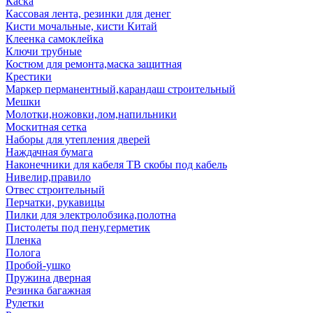
Каска
Кассовая лента, резинки для денег
Кисти мочальные, кисти Китай
Клеенка самоклейка
Ключи трубные
Костюм для ремонта,маска защитная
Крестики
Маркер перманентный,карандаш строительный
Мешки
Молотки,ножовки,лом,напильники
Москитная сетка
Наборы для утепления дверей
Наждачная бумага
Наконечники для кабеля ТВ скобы под кабель
Нивелир,правило
Отвес строительный
Перчатки, рукавицы
Пилки для электролобзика,полотна
Пистолеты под пену,герметик
Пленка
Полога
Пробой-ушко
Пружина дверная
Резинка багажная
Рулетки