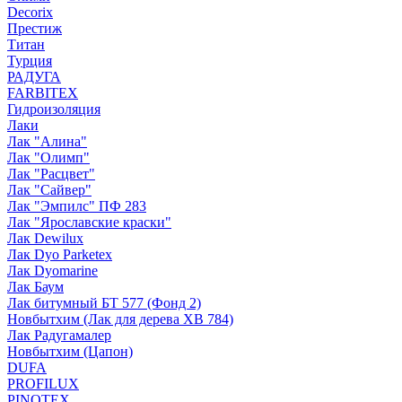
Decorix
Престиж
Титан
Турция
РАДУГА
FARBITEX
Гидроизоляция
Лаки
Лак "Алина"
Лак "Олимп"
Лак "Расцвет"
Лак "Сайвер"
Лак "Эмпилс" ПФ 283
Лак "Ярославские краски"
Лак Dewilux
Лак Dyo Parketex
Лак Dyomarine
Лак Баум
Лак битумный БТ 577 (Фонд 2)
Новбытхим (Лак для дерева ХВ 784)
Лак Радугамалер
Новбытхим (Цапон)
DUFA
PROFILUX
PINOTEX