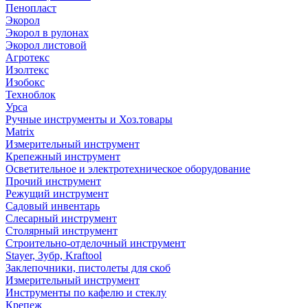
Пенопласт
Экорол
Экорол в рулонах
Экорол листовой
Агротекс
Изолтекс
Изобокс
Техноблок
Урса
Ручные инструменты и Хоз.товары
Matrix
Измерительный инструмент
Крепежный инструмент
Осветительное и электротехническое оборудование
Прочий инструмент
Режущий инструмент
Садовый инвентарь
Слесарный инструмент
Столярный инструмент
Строительно-отделочный инструмент
Stayer, Зубр, Kraftool
Заклепочники, пистолеты для скоб
Измерительный инструмент
Инструменты по кафелю и стеклу
Крепеж