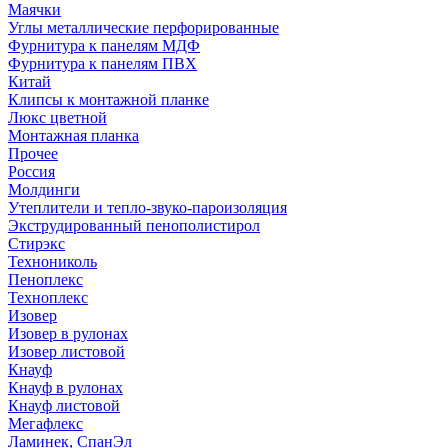
Маячки
Углы металлические перфорированные
Фурнитура к панелям МДФ
Фурнитура к панелям ПВХ
Китай
Клипсы к монтажной планке
Люкс цветной
Монтажная планка
Прочее
Россия
Молдинги
Утеплители и тепло-звуко-пароизоляция
Экструдированный пенополистирол
Стирэкс
Технониколь
Пеноплекс
Техноплекс
Изовер
Изовер в рулонах
Изовер листовой
Кнауф
Кнауф в рулонах
Кнауф листовой
Мегафлекс
Ламинек, СпанЭл