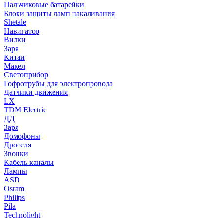
Пальчиковые батарейки
Блоки защиты ламп накаливания
Shetale
Навигатор
Вилки
Заря
Китай
Макел
Светоприбор
Гофротрубы для электропровода
Датчики движения
LX
TDM Electric
ДД
Заря
Домофоны
Дроселя
Звонки
Кабель каналы
Лампы
ASD
Osram
Philips
Pila
Technolight