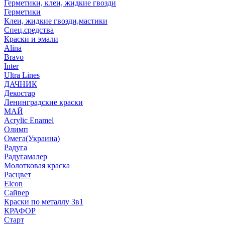
Герметики, клеи, жидкие гвозди
Герметики
Клеи, жидкие гвозди,мастики
Спец.средства
Краски и эмали
Alina
Bravo
Inter
Ultra Lines
ДАЧНИК
Декостар
Ленинградские краски
МАЙ
Acrylic Enamel
Олимп
Омега(Украина)
Радуга
Радугамалер
Молотковая краска
Расцвет
Elcon
Сайвер
Краски по металлу 3в1
КРАФОР
Старт