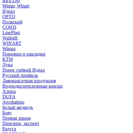
Rico Leo
Wimar, Winart
Идеал
ОРТО
Польский
СОЮЗ
LinePlast
Wallstill
WINART
Wimax
Порожки и накладки
КТМ
Лука
Порог гибкий Идеал
Русский профиль
Лакокрасочная продукция
Воднодисперсионные краски
Алина
DUFA
Arcobaleno
Белый медведь
Бояу
Первая линия
Пингвин, эксперт
Радуга