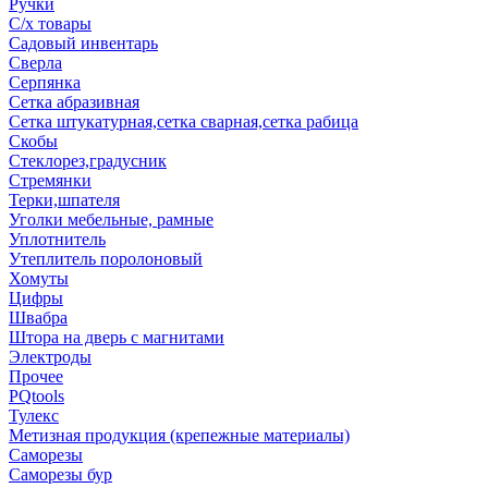
Ручки
С/х товары
Садовый инвентарь
Сверла
Серпянка
Сетка абразивная
Сетка штукатурная,сетка сварная,сетка рабица
Скобы
Стеклорез,градусник
Стремянки
Терки,шпателя
Уголки мебельные, рамные
Уплотнитель
Утеплитель поролоновый
Хомуты
Цифры
Швабра
Штора на дверь с магнитами
Электроды
Прочее
PQtools
Тулекс
Метизная продукция (крепежные материалы)
Саморезы
Саморезы бур