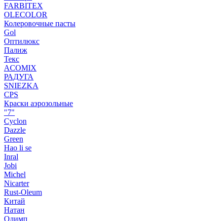
FARBITEX
OLECOLOR
Колеровочные пасты
Gol
Оптилюкс
Палиж
Текс
ACOMIX
РАДУГА
SNIEZKA
CPS
Краски аэрозольные
"7"
Cyclon
Dazzle
Green
Hao li se
Inral
Jobi
Michel
Nicarter
Rust-Oleum
Китай
Натан
Олимп