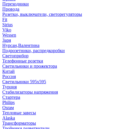
Переходники
Провода
Розетки, выключатели, светорегуляторы
Fit
Sirius
Viko
Wessen
Заря
Нурсан,Валентина
Подрозетники, распредкоробки
Светоприбор
Телефонные розетки
Светильники и прожектора
Китай
Россия
Светильники 595х595
Турция
Стабилизаторы напряжения
Стартера
Philips
Оsrам
Тепловые завесы
Alaska
Трансформаторы
Тройники,разветвители