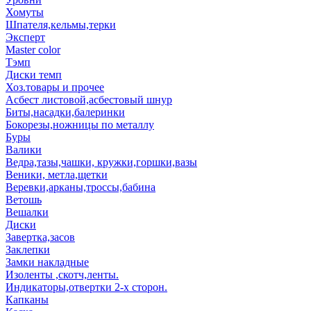
Хомуты
Шпателя,кельмы,терки
Эксперт
Master color
Тэмп
Диски темп
Хоз.товары и прочее
Асбест листовой,асбестовый шнур
Биты,насадки,балеринки
Бокорезы,ножницы по металлу
Буры
Валики
Ведра,тазы,чашки, кружки,горшки,вазы
Веники, метла,щетки
Веревки,арканы,троссы,бабина
Ветошь
Вешалки
Диски
Завертка,засов
Заклепки
Замки накладные
Изоленты ,скотч,ленты.
Индикаторы,отвертки 2-х сторон.
Капканы