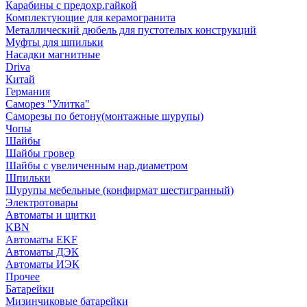
Карабины с предохр.гайкой
Комплектующие для керамогранита
Металлический дюбель для пустотелых конструкций
Муфты для шпильки
Насадки магнитные
Driva
Китай
Германия
Саморез "Улитка"
Саморезы по бетону(монтажные шурупы)
Чопы
Шайбы
Шайбы гровер
Шайбы с увеличенным нар.диаметром
Шпильки
Шурупы мебельные (конфирмат шестигранный)
Электротовары
Автоматы и щитки
KBN
Автоматы EKF
Автоматы ДЭК
Автоматы ИЭК
Прочее
Батарейки
Мизинчиковые батарейки