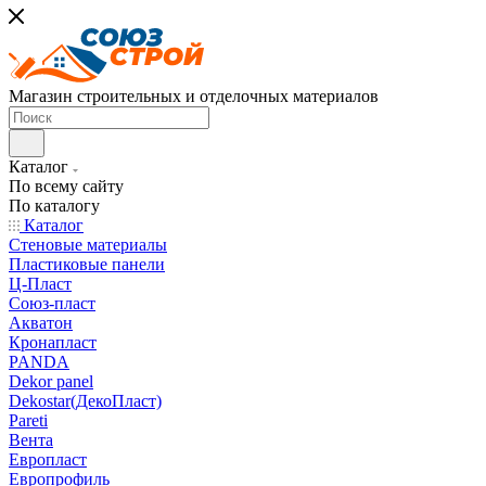
Магазин строительных и отделочных материалов
Каталог
По всему сайту
По каталогу
Каталог
Стеновые материалы
Пластиковые панели
Ц-Пласт
Союз-пласт
Акватон
Кронапласт
PANDA
Dekor panel
Dekostar(ДекоПласт)
Pareti
Вента
Европласт
Европрофиль