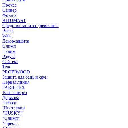
Прочее
Сайвер
Фонд 2
BITUMAST
Средства защиты древесины
Betek
Wald
Декор-защита
Олимп
Палиж
Радуга
Сайтекс
Текс
PROFIWOOD
Защита для бань и саун
Первая линия
FARBITEX
Уайт-спирит
Держава
Нефрас
Шпатлевки
"HUSKY"
"Олимп"
"Ореол"