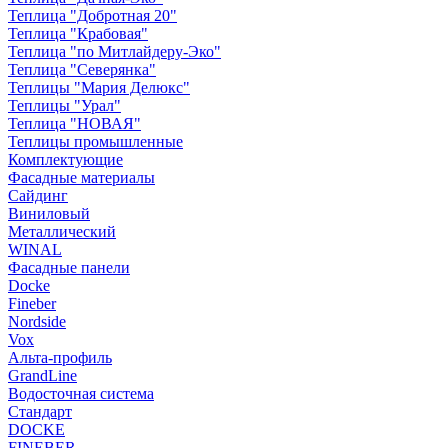
Теплица "Добротная 20"
Теплица "Крабовая"
Теплица "по Митлайдеру-Эко"
Теплица "Северянка"
Теплицы "Мария Делюкс"
Теплицы "Урал"
Теплица "НОВАЯ"
Теплицы промышленные
Комплектующие
Фасадные материалы
Сайдинг
Виниловый
Металлический
WINAL
Фасадные панели
Docke
Fineber
Nordside
Vox
Альта-профиль
GrandLine
Водосточная система
Стандарт
DOCKE
FINEBER