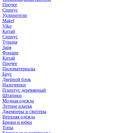
Прочее
Сириус
Удлинители
Makel
Viko
Китай
Сириус
Турция
Заря
Фонари
Китай
Прочее
Пиломатериалы
Брус
Дверной блок
Наличники
Плинтус деревянный
Штапики
Модная одежда
Летние платья
Джемперы и свитеры
Верхняя одежда
Брюки и юбки
Топы
Кровельные материалы