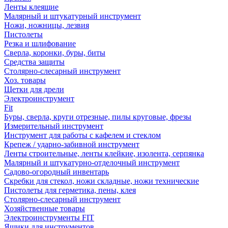
Ленты клеящие
Малярный и штукатурный инструмент
Ножи, ножницы, лезвия
Пистолеты
Резка и шлифование
Сверла, коронки, буры, биты
Средства защиты
Столярно-слесарный инструмент
Хоз. товары
Щетки для дрели
Электроинструмент
Fit
Буры, сверла, круги отрезные, пилы круговые, фрезы
Измерительный инструмент
Инструмент для работы с кафелем и стеклом
Крепеж / ударно-забивной инструмент
Ленты строительные, ленты клейкие, изолента, серпянка
Малярный и штукатурно-отделочный инструмент
Садово-огородный инвентарь
Скребки для стекол, ножи складные, ножи технические
Пистолеты для герметика, пены, клея
Столярно-слесарный инструмент
Хозяйственные товары
Электроинструменты FIT
Ящики для инструментов