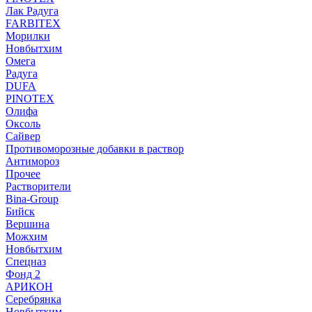
Лак Радуга
FARBITEX
Морилки
Новбытхим
Омега
Радуга
DUFA
PINOTEX
Олифа
Оксоль
Сайвер
Противоморозные добавки в раствор
Антимороз
Прочее
Растворители
Bina-Group
Бийск
Вершина
Можхим
Новбытхим
Спецназ
Фонд 2
АРИКОН
Серебрянка
Новбытхим