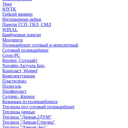
Урал
ЮУТК
Гибкий мрамор
Интерьерные рейки
Панели ГСП, ГКЛ, СМЛ
WINAL
Бамбуковые панели
Молдинги
Поликарбонат сотовый и монолитный
Сотовый поликарбонат
Gross-PC
Berolux, Соталайт
Novattro,Актуаль Био,
Кинпласт, Woggel
Комплектующие
Пластилюкс
Полигаль
Профипласт
Селлекс, Кронос
Козырьки из поликарбоната
Теплицы под сотовый поликарбонат
Теплицы дачные
Теплица "Дачная-2ДУМ"
Теплица "Дачная-Стрелка"
Теплица "Дачная-Эко"