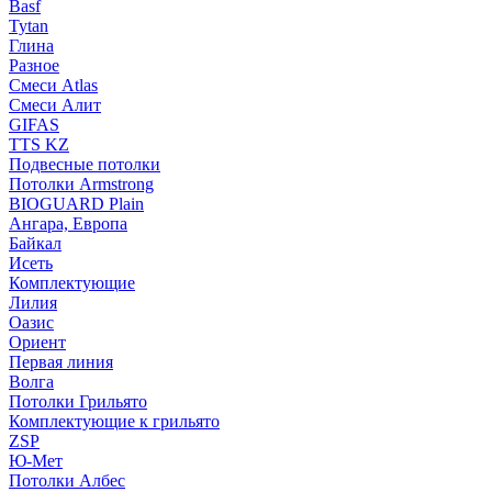
Basf
Tytan
Глина
Разное
Смеси Atlas
Смеси Алит
GIFAS
TTS KZ
Подвесные потолки
Потолки Armstrong
BIOGUARD Plain
Ангара, Европа
Байкал
Исеть
Комплектующие
Лилия
Оазис
Ориент
Первая линия
Волга
Потолки Грильято
Комплектующие к грильято
ZSP
Ю-Мет
Потолки Албес