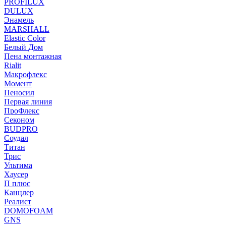
PROFILUX
DULUX
Энамель
MARSHALL
Elastic Color
Белый Дом
Пена монтажная
Rialit
Макрофлекс
Момент
Пеносил
Первая линия
ПроФлекс
Секоном
BUDPRO
Соудал
Титан
Трис
Ультима
Хаусер
П плюс
Канцлер
Реалист
DOMOFOAM
GNS