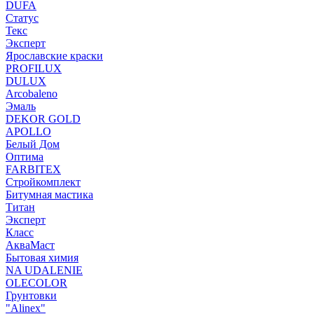
DUFA
Статус
Текс
Эксперт
Ярославские краски
PROFILUX
DULUX
Arcobaleno
Эмаль
DEKOR GOLD
APOLLO
Белый Дом
Оптима
FARBITEX
Стройкомплект
Битумная мастика
Титан
Эксперт
Класс
АкваМаст
Бытовая химия
NA UDALENIE
OLECOLOR
Грунтовки
"Alinex"