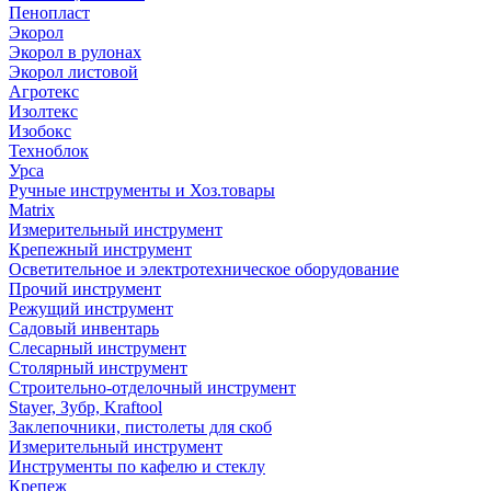
Пенопласт
Экорол
Экорол в рулонах
Экорол листовой
Агротекс
Изолтекс
Изобокс
Техноблок
Урса
Ручные инструменты и Хоз.товары
Matrix
Измерительный инструмент
Крепежный инструмент
Осветительное и электротехническое оборудование
Прочий инструмент
Режущий инструмент
Садовый инвентарь
Слесарный инструмент
Столярный инструмент
Строительно-отделочный инструмент
Stayer, Зубр, Kraftool
Заклепочники, пистолеты для скоб
Измерительный инструмент
Инструменты по кафелю и стеклу
Крепеж