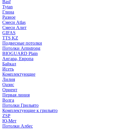
Basf
Tytan
Глина
Разное
Смеси Atlas
Смеси Алит
GIFAS
TTS KZ
Подвесные потолки
Потолки Armstrong
BIOGUARD Plain
Ангара, Европа
Байкал
Исеть
Комплектующие
Лилия
Оазис
Ориент
Первая линия
Волга
Потолки Грильято
Комплектующие к грильято
ZSP
Ю-Мет
Потолки Албес