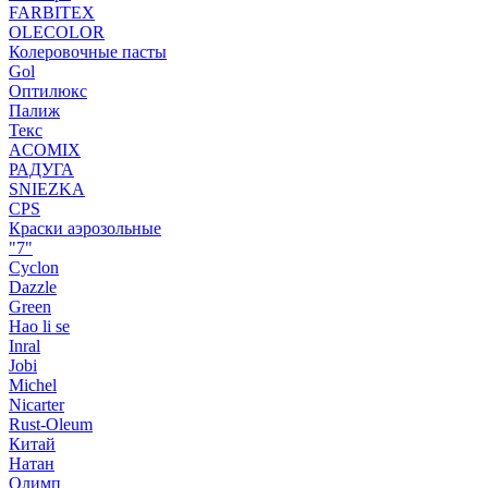
FARBITEX
OLECOLOR
Колеровочные пасты
Gol
Оптилюкс
Палиж
Текс
ACOMIX
РАДУГА
SNIEZKA
CPS
Краски аэрозольные
"7"
Cyclon
Dazzle
Green
Hao li se
Inral
Jobi
Michel
Nicarter
Rust-Oleum
Китай
Натан
Олимп