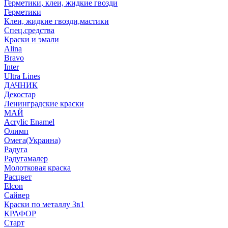
Герметики, клеи, жидкие гвозди
Герметики
Клеи, жидкие гвозди,мастики
Спец.средства
Краски и эмали
Alina
Bravo
Inter
Ultra Lines
ДАЧНИК
Декостар
Ленинградские краски
МАЙ
Acrylic Enamel
Олимп
Омега(Украина)
Радуга
Радугамалер
Молотковая краска
Расцвет
Elcon
Сайвер
Краски по металлу 3в1
КРАФОР
Старт