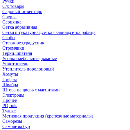
Ручки
С/х товары
Садовый инвентарь
Сверла
Серпянка
Сетка абразивная
Сетка штукатурная,сетка сварная,сетка рабица
Скобы
Стеклорез,градусник
Стремянки
Терки,шпателя
Уголки мебельные, рамные
Уплотнитель
Утеплитель поролоновый
Хомуты
Цифры
Швабра
Штора на дверь с магнитами
Электроды
Прочее
PQtools
Тулекс
Метизная продукция (крепежные материалы)
Саморезы
Саморезы бур