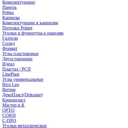
Комплектующие
Панель
Рейка
Карнизы
Комплектующие к карнизам
Потолки Primet
Уголки и фурнитура к панелям
Галтели
Солид
Формат
Углы пластиковые
Двухсторонние
Идеал
Пластал / РСП
LinePlast
Углы универсальные
Rico Leo
Витим
ДекоПласт(Dekostar)
Кронапласт
Мастер и К
ОРТО
СОЮЗ
С-ПРО
Уголки металлические