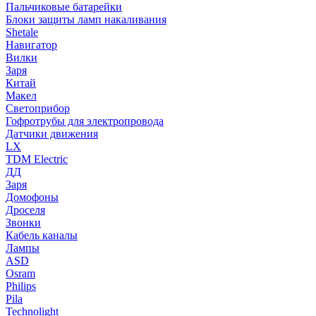
Пальчиковые батарейки
Блоки защиты ламп накаливания
Shetale
Навигатор
Вилки
Заря
Китай
Макел
Светоприбор
Гофротрубы для электропровода
Датчики движения
LX
TDM Electric
ДД
Заря
Домофоны
Дроселя
Звонки
Кабель каналы
Лампы
ASD
Osram
Philips
Pila
Technolight