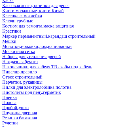
Каска
Кассовая лента, резинки для денег
Кисти мочальные, кисти Китай
Клеенка самоклейка
Ключи трубные
Костюм для ремонта,маска защитная
Крестики
Маркер перманентный,карандаш строительный
Мешки
Молотки,ножовки,лом,напильники
Москитная сетка
Наборы для утепления дверей
Наждачная бумага
Наконечники для кабеля ТВ скобы под кабель
Нивелир,правило
Отвес строительный
Перчатки, рукавицы
Пилки для электролобзика,полотна
Пистолеты под пену,герметик
Пленка
Полога
Пробой-ушко
Пружина дверная
Резинка багажная
Рулетки