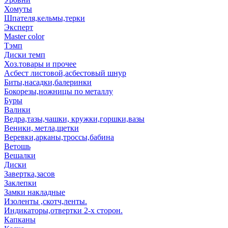
Хомуты
Шпателя,кельмы,терки
Эксперт
Master color
Тэмп
Диски темп
Хоз.товары и прочее
Асбест листовой,асбестовый шнур
Биты,насадки,балеринки
Бокорезы,ножницы по металлу
Буры
Валики
Ведра,тазы,чашки, кружки,горшки,вазы
Веники, метла,щетки
Веревки,арканы,троссы,бабина
Ветошь
Вешалки
Диски
Завертка,засов
Заклепки
Замки накладные
Изоленты ,скотч,ленты.
Индикаторы,отвертки 2-х сторон.
Капканы