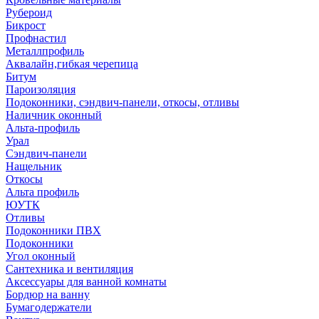
Рубероид
Бикрост
Профнастил
Металлпрофиль
Аквалайн,гибкая черепица
Битум
Пароизоляция
Подоконники, сэндвич-панели, откосы, отливы
Наличник оконный
Альта-профиль
Урал
Сэндвич-панели
Нащельник
Откосы
Альта профиль
ЮУТК
Отливы
Подоконники ПВХ
Подоконники
Угол оконный
Сантехника и вентиляция
Аксессуары для ванной комнаты
Бордюр на ванну
Бумагодержатели