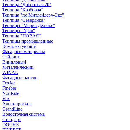
Теплица "Добротная 20"
Теплица "Крабовая"
Теплица "по Митлайдеру-Эко"
Теплица "Северянка"
Теплицы "Мария Делюкс"
Теплицы "Урал"
Теплица "НОВАЯ"
Теплицы промышленные
Комплектующие
Фасадные материалы
Сайдинг
Виниловый
Металлический
WINAL
Фасадные панели
Docke
Fineber
Nordside
Vox
Альта-профиль
GrandLine
Водосточная система
Стандарт
DOCKE
FINEBER