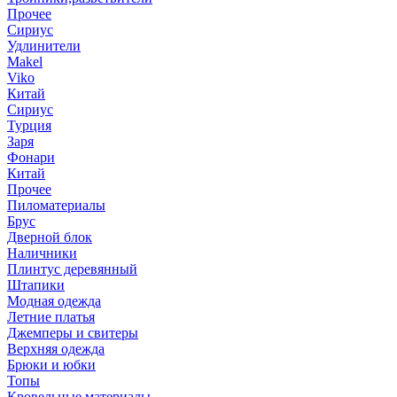
Прочее
Сириус
Удлинители
Makel
Viko
Китай
Сириус
Турция
Заря
Фонари
Китай
Прочее
Пиломатериалы
Брус
Дверной блок
Наличники
Плинтус деревянный
Штапики
Модная одежда
Летние платья
Джемперы и свитеры
Верхняя одежда
Брюки и юбки
Топы
Кровельные материалы