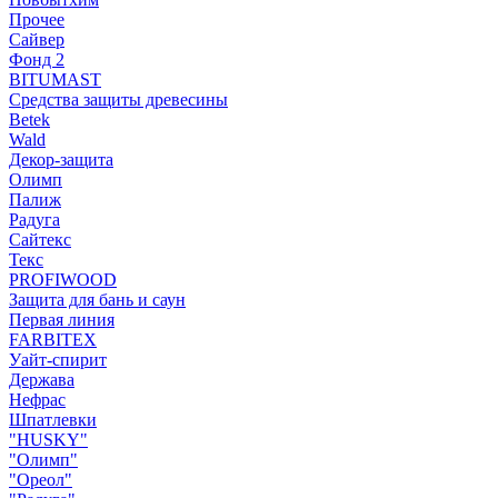
Прочее
Сайвер
Фонд 2
BITUMAST
Средства защиты древесины
Betek
Wald
Декор-защита
Олимп
Палиж
Радуга
Сайтекс
Текс
PROFIWOOD
Защита для бань и саун
Первая линия
FARBITEX
Уайт-спирит
Держава
Нефрас
Шпатлевки
"HUSKY"
"Олимп"
"Ореол"