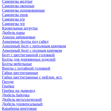
Саморезы желтые
Саморезы оконные
Саморезы оцинкованные
Саморезы прок
Саморезы р/р
Саморезы ч/р
Кровельные шурупы
Дюбель пары
Анкера забиваемые
Анкерные болты под гайку
Анкерный болт с неполным крючком
Анкерный болт с полным крючком
Болт с шестигранной головкой
Болты для деревянных изделий
Болты мебельные
Винты с потайной головкой
Гайки шестигранные
Гайки шестигранные с нейлон. вст.
Гвозди
Грибки
Грибки на дымоход
Дюбель бабочка
Дюбель металлический
Дюбель универсальный
Карабины винтовые