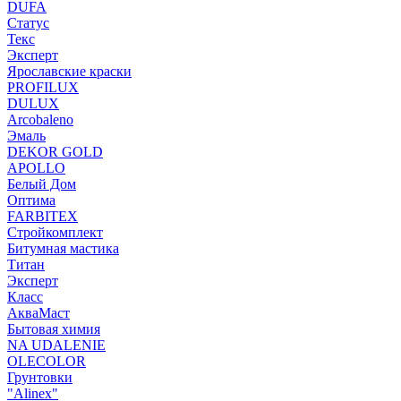
DUFA
Статус
Текс
Эксперт
Ярославские краски
PROFILUX
DULUX
Arcobaleno
Эмаль
DEKOR GOLD
APOLLO
Белый Дом
Оптима
FARBITEX
Стройкомплект
Битумная мастика
Титан
Эксперт
Класс
АкваМаст
Бытовая химия
NA UDALENIE
OLECOLOR
Грунтовки
"Alinex"