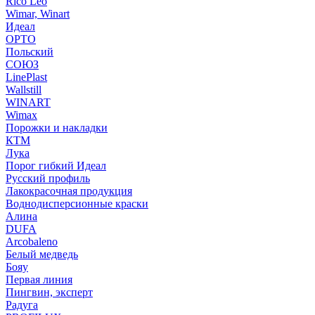
Rico Leo
Wimar, Winart
Идеал
ОРТО
Польский
СОЮЗ
LinePlast
Wallstill
WINART
Wimax
Порожки и накладки
КТМ
Лука
Порог гибкий Идеал
Русский профиль
Лакокрасочная продукция
Воднодисперсионные краски
Алина
DUFA
Arcobaleno
Белый медведь
Бояу
Первая линия
Пингвин, эксперт
Радуга