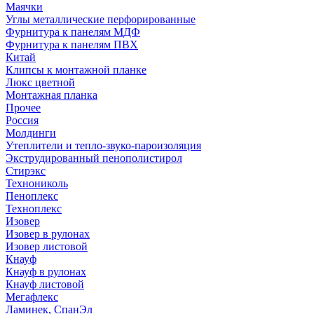
Маячки
Углы металлические перфорированные
Фурнитура к панелям МДФ
Фурнитура к панелям ПВХ
Китай
Клипсы к монтажной планке
Люкс цветной
Монтажная планка
Прочее
Россия
Молдинги
Утеплители и тепло-звуко-пароизоляция
Экструдированный пенополистирол
Стирэкс
Технониколь
Пеноплекс
Техноплекс
Изовер
Изовер в рулонах
Изовер листовой
Кнауф
Кнауф в рулонах
Кнауф листовой
Мегафлекс
Ламинек, СпанЭл