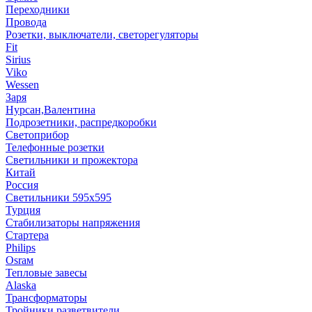
Переходники
Провода
Розетки, выключатели, светорегуляторы
Fit
Sirius
Viko
Wessen
Заря
Нурсан,Валентина
Подрозетники, распредкоробки
Светоприбор
Телефонные розетки
Светильники и прожектора
Китай
Россия
Светильники 595х595
Турция
Стабилизаторы напряжения
Стартера
Philips
Оsrам
Тепловые завесы
Alaska
Трансформаторы
Тройники,разветвители