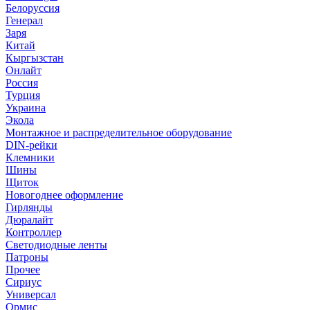
Белоруссия
Генерал
Заря
Китай
Кыргызстан
Онлайт
Россия
Турция
Украина
Экола
Монтажное и распределительное оборудование
DIN-рейки
Клемники
Шины
Щиток
Новогоднее оформление
Гирлянды
Дюралайт
Контроллер
Светодиодные ленты
Патроны
Прочее
Сириус
Универсал
Ормис