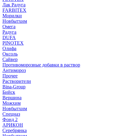
Лак Радуга
FARBITEX
Морилки
Новбытхим
Омега
Радуга
DUFA
PINOTEX
Олифа
Оксоль
Сайвер
Противоморозные добавки в раствор
Антимороз
Прочее
Растворители
Bina-Group
Бийск
Вершина
Можхим
Новбытхим
Спецназ
Фонд 2
АРИКОН
Серебрянка
Новбытхим