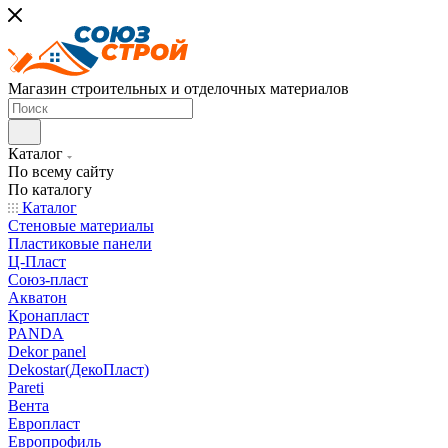
Магазин строительных и отделочных материалов
Каталог
По всему сайту
По каталогу
Каталог
Стеновые материалы
Пластиковые панели
Ц-Пласт
Союз-пласт
Акватон
Кронапласт
PANDA
Dekor panel
Dekostar(ДекоПласт)
Pareti
Вента
Европласт
Европрофиль