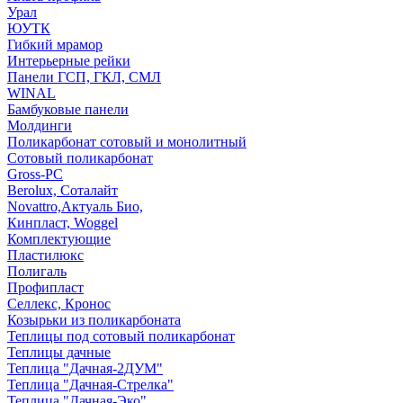
Урал
ЮУТК
Гибкий мрамор
Интерьерные рейки
Панели ГСП, ГКЛ, СМЛ
WINAL
Бамбуковые панели
Молдинги
Поликарбонат сотовый и монолитный
Сотовый поликарбонат
Gross-PC
Berolux, Соталайт
Novattro,Актуаль Био,
Кинпласт, Woggel
Комплектующие
Пластилюкс
Полигаль
Профипласт
Селлекс, Кронос
Козырьки из поликарбоната
Теплицы под сотовый поликарбонат
Теплицы дачные
Теплица "Дачная-2ДУМ"
Теплица "Дачная-Стрелка"
Теплица "Дачная-Эко"