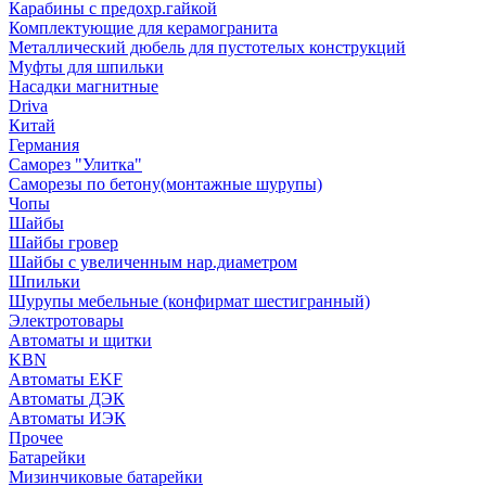
Карабины с предохр.гайкой
Комплектующие для керамогранита
Металлический дюбель для пустотелых конструкций
Муфты для шпильки
Насадки магнитные
Driva
Китай
Германия
Саморез "Улитка"
Саморезы по бетону(монтажные шурупы)
Чопы
Шайбы
Шайбы гровер
Шайбы с увеличенным нар.диаметром
Шпильки
Шурупы мебельные (конфирмат шестигранный)
Электротовары
Автоматы и щитки
KBN
Автоматы EKF
Автоматы ДЭК
Автоматы ИЭК
Прочее
Батарейки
Мизинчиковые батарейки