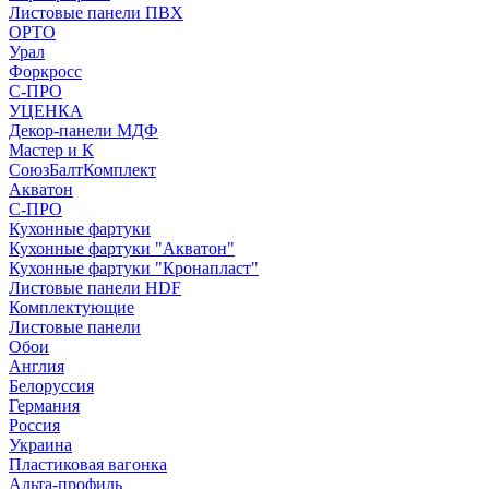
Листовые панели ПВХ
ОРТО
Урал
Форкросс
С-ПРО
УЦЕНКА
Декор-панели МДФ
Мастер и К
СоюзБалтКомплект
Акватон
С-ПРО
Кухонные фартуки
Кухонные фартуки "Акватон"
Кухонные фартуки "Кронапласт"
Листовые панели HDF
Комплектующие
Листовые панели
Обои
Англия
Белоруссия
Германия
Россия
Украина
Пластиковая вагонка
Альта-профиль