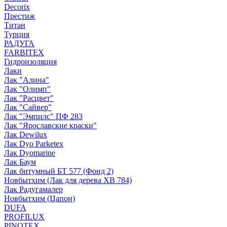
Decorix
Престиж
Титан
Турция
РАДУГА
FARBITEX
Гидроизоляция
Лаки
Лак "Алина"
Лак "Олимп"
Лак "Расцвет"
Лак "Сайвер"
Лак "Эмпилс" ПФ 283
Лак "Ярославские краски"
Лак Dewilux
Лак Dyo Parketex
Лак Dyomarine
Лак Баум
Лак битумный БТ 577 (Фонд 2)
Новбытхим (Лак для дерева ХВ 784)
Лак Радугамалер
Новбытхим (Цапон)
DUFA
PROFILUX
PINOTEX