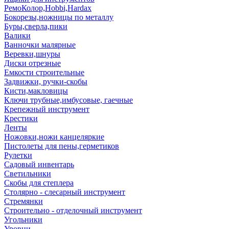
РемоКолор,Hobbi,Hardax
Бокорезы,ножницы по металлу
Буры,сверла,пики
Валики
Ванночки малярные
Веревки,шнуры
Диски отрезные
Емкости строительные
Задвижки, ручки-скобы
Кисти,макловицы
Ключи трубные,имбусовые, гаечные
Крепежный инструмент
Крестики
Ленты
Ножовки,ножи канцеляркие
Пистолеты для пены,герметиков
Рулетки
Садовый инвентарь
Светильники
Скобы для степлера
Столярно - слесарный инструмент
Стремянки
Строительно - отделочный инструмент
Угольники
Уровни