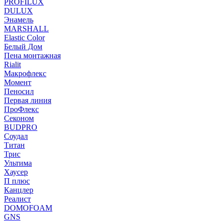
PROFILUX
DULUX
Энамель
MARSHALL
Elastic Color
Белый Дом
Пена монтажная
Rialit
Макрофлекс
Момент
Пеносил
Первая линия
ПроФлекс
Секоном
BUDPRO
Соудал
Титан
Трис
Ультима
Хаусер
П плюс
Канцлер
Реалист
DOMOFOAM
GNS