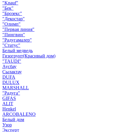
"Knauf"
"Бек"
"Брозекс"
"Декостар"
"Олимп"
"Первая линия"
"Пингвин"
"Радугамалер"
"Статус"
Белый медведь
Гизогрунт(Красивый дом)
"TAUDI"
Аусбау
Сылактау
DUFA
DULUX
MARSHALL
"Радуга"
GIFAS
ALIT
Henkel
ARCOBALENO
Белый дом
Узор
Эксперт