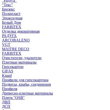
"Радуга"
"Текс"
Брозекс
Полипласт
Эпоксидная
Белый Дом
FARBITEX
Отделка декоративная
РАДУГА
ARCOBALENO
VGT
MAITRE DECO
FARBITEX
Очистители, удалители
Плитные материалы
Гипсокартон
GIFAS
Knauf
Профили для гипсокартона
Подвесы, крабы, соединения
Профиля
Древесно-плитные материалы
Плита "OSB"
ДВП
ДСП