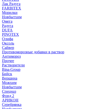
Лак Радуга
FARBITEX
Морилки
Новбытхим
Омега
Радуга
DUFA
PINOTEX
Олифа
Оксоль
Сайвер
Противоморозные добавки в раствор
Антимороз
Прочее
Растворители
Bina-Group
Бийск
Вершина
Можхим
Новбытхим
Спецназ
Фонд 2
АРИКОН
Серебрянка
Новбытхим