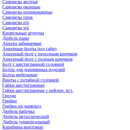
Саморезы желтые
Саморезы оконные
Саморезы оцинкованные
Саморезы прок
Саморезы р/р
Саморезы ч/р
Кровельные шурупы
Дюбель пары
Анкера забиваемые
Анкерные болты под гайку
Анкерный болт с неполным крючком
Анкерный болт с полным крючком
Болт с шестигранной головкой
Болты для деревянных изделий
Болты мебельные
Винты с потайной головкой
Гайки шестигранные
Гайки шестигранные с нейлон. вст.
Гвозди
Грибки
Грибки на дымоход
Дюбель бабочка
Дюбель металлический
Дюбель универсальный
Карабины винтовые