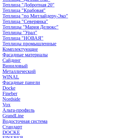
Теплица "Добротная 20"
Теплица "Крабовая"
Теплица "по Митлайдеру-Эко"
Теплица "Северянка"
Теплицы "Мария Делюкс"
Теплицы "Урал"
Теплица "НОВАЯ"
Теплицы промышленные
Комплектующие
Фасадные материалы
Сайдинг
Виниловый
Металлический
WINAL
Фасадные панели
Docke
Fineber
Nordside
Vox
Альта-профиль
GrandLine
Водосточная система
Стандарт
DOCKE
FINEBER