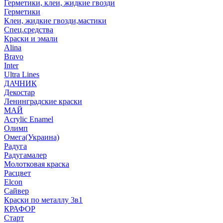
Герметики, клеи, жидкие гвозди
Герметики
Клеи, жидкие гвозди,мастики
Спец.средства
Краски и эмали
Alina
Bravo
Inter
Ultra Lines
ДАЧНИК
Декостар
Ленинградские краски
МАЙ
Acrylic Enamel
Олимп
Омега(Украина)
Радуга
Радугамалер
Молотковая краска
Расцвет
Elcon
Сайвер
Краски по металлу 3в1
КРАФОР
Старт