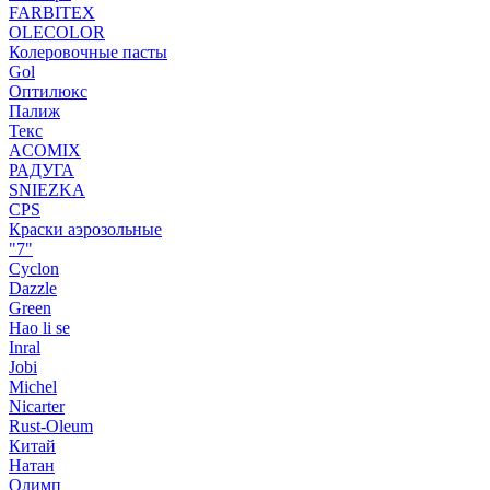
FARBITEX
OLECOLOR
Колеровочные пасты
Gol
Оптилюкс
Палиж
Текс
ACOMIX
РАДУГА
SNIEZKA
CPS
Краски аэрозольные
"7"
Cyclon
Dazzle
Green
Hao li se
Inral
Jobi
Michel
Nicarter
Rust-Oleum
Китай
Натан
Олимп