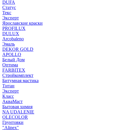
DUFA
Статус
Текс
Эксперт
Ярославские краски
PROFILUX
DULUX
Arcobaleno
Эмаль
DEKOR GOLD
APOLLO
Белый Дом
Оптима
FARBITEX
Стройкомплект
Битумная мастика
Титан
Эксперт
Класс
АкваМаст
Бытовая химия
NA UDALENIE
OLECOLOR
Грунтовки
"Alinex"