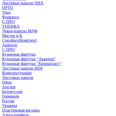
Листовые панели ПВХ
ОРТО
Урал
Форкросс
С-ПРО
УЦЕНКА
Декор-панели МДФ
Мастер и К
СоюзБалтКомплект
Акватон
С-ПРО
Кухонные фартуки
Кухонные фартуки "Акватон"
Кухонные фартуки "Кронапласт"
Листовые панели HDF
Комплектующие
Листовые панели
Обои
Англия
Белоруссия
Германия
Россия
Украина
Пластиковая вагонка
Альта-профиль