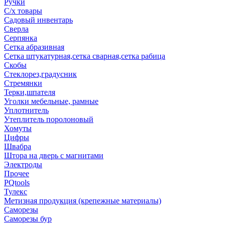
Ручки
С/х товары
Садовый инвентарь
Сверла
Серпянка
Сетка абразивная
Сетка штукатурная,сетка сварная,сетка рабица
Скобы
Стеклорез,градусник
Стремянки
Терки,шпателя
Уголки мебельные, рамные
Уплотнитель
Утеплитель поролоновый
Хомуты
Цифры
Швабра
Штора на дверь с магнитами
Электроды
Прочее
PQtools
Тулекс
Метизная продукция (крепежные материалы)
Саморезы
Саморезы бур