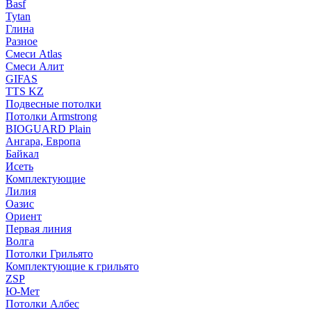
Basf
Tytan
Глина
Разное
Смеси Atlas
Смеси Алит
GIFAS
TTS KZ
Подвесные потолки
Потолки Armstrong
BIOGUARD Plain
Ангара, Европа
Байкал
Исеть
Комплектующие
Лилия
Оазис
Ориент
Первая линия
Волга
Потолки Грильято
Комплектующие к грильято
ZSP
Ю-Мет
Потолки Албес