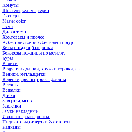
Хомуты
Шпателя,кельмы,терки
Эксперт
Master color
Тэмп
Диски темп
Хоз.товары и прочее
Асбест листовой,асбестовый шнур
Биты,насадки,балеринки
Бокорезы,ножницы по металлу
Буры
Валики
Ведра,тазы,чашки, кружки,горшки,вазы
Веники, метла,щетки
Веревки,арканы,троссы,бабина
Ветошь
Вешалки
Диски
Завертка,засов
Заклепки
Замки накладные
Изоленты ,скотч,ленты.
Индикаторы,отвертки 2-х сторон.
Капканы