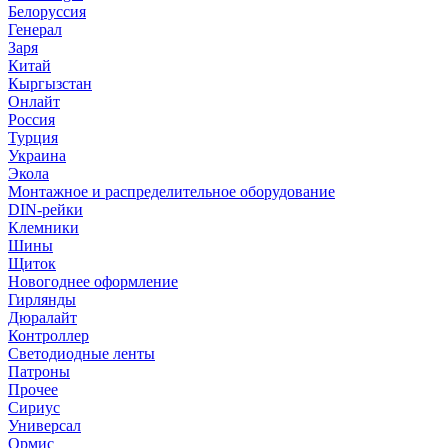
Белоруссия
Генерал
Заря
Китай
Кыргызстан
Онлайт
Россия
Турция
Украина
Экола
Монтажное и распределительное оборудование
DIN-рейки
Клемники
Шины
Щиток
Новогоднее оформление
Гирлянды
Дюралайт
Контроллер
Светодиодные ленты
Патроны
Прочее
Сириус
Универсал
Ормис