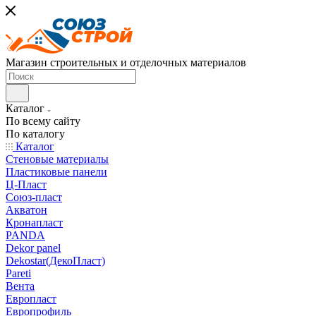
Магазин строительных и отделочных материалов
Каталог
По всему сайту
По каталогу
Каталог
Стеновые материалы
Пластиковые панели
Ц-Пласт
Союз-пласт
Акватон
Кронапласт
PANDA
Dekor panel
Dekostar(ДекоПласт)
Pareti
Вента
Европласт
Европрофиль