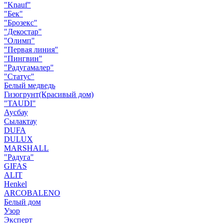
"Knauf"
"Бек"
"Брозекс"
"Декостар"
"Олимп"
"Первая линия"
"Пингвин"
"Радугамалер"
"Статус"
Белый медведь
Гизогрунт(Красивый дом)
"TAUDI"
Аусбау
Сылактау
DUFA
DULUX
MARSHALL
"Радуга"
GIFAS
ALIT
Henkel
ARCOBALENO
Белый дом
Узор
Эксперт