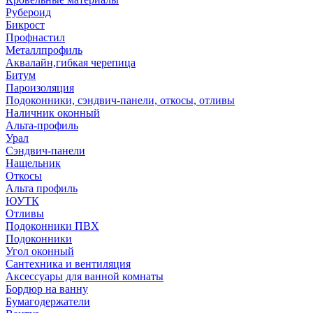
Рубероид
Бикрост
Профнастил
Металлпрофиль
Аквалайн,гибкая черепица
Битум
Пароизоляция
Подоконники, сэндвич-панели, откосы, отливы
Наличник оконный
Альта-профиль
Урал
Сэндвич-панели
Нащельник
Откосы
Альта профиль
ЮУТК
Отливы
Подоконники ПВХ
Подоконники
Угол оконный
Сантехника и вентиляция
Аксессуары для ванной комнаты
Бордюр на ванну
Бумагодержатели