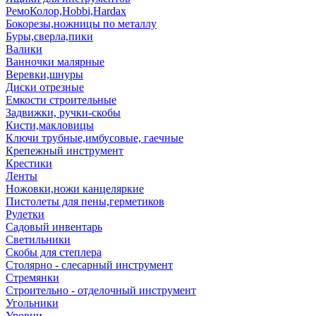
РемоКолор,Hobbi,Hardax
Бокорезы,ножницы по металлу
Буры,сверла,пики
Валики
Ванночки малярные
Веревки,шнуры
Диски отрезные
Емкости строительные
Задвижки, ручки-скобы
Кисти,макловицы
Ключи трубные,имбусовые, гаечные
Крепежный инструмент
Крестики
Ленты
Ножовки,ножи канцеляркие
Пистолеты для пены,герметиков
Рулетки
Садовый инвентарь
Светильники
Скобы для степлера
Столярно - слесарный инструмент
Стремянки
Строительно - отделочный инструмент
Угольники
Уровни