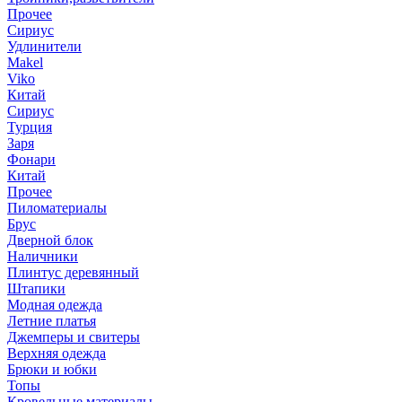
Прочее
Сириус
Удлинители
Makel
Viko
Китай
Сириус
Турция
Заря
Фонари
Китай
Прочее
Пиломатериалы
Брус
Дверной блок
Наличники
Плинтус деревянный
Штапики
Модная одежда
Летние платья
Джемперы и свитеры
Верхняя одежда
Брюки и юбки
Топы
Кровельные материалы