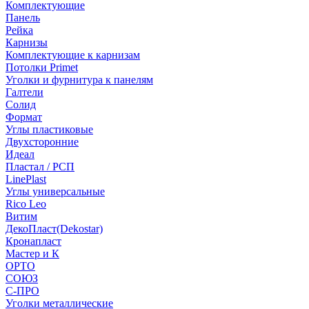
Комплектующие
Панель
Рейка
Карнизы
Комплектующие к карнизам
Потолки Primet
Уголки и фурнитура к панелям
Галтели
Солид
Формат
Углы пластиковые
Двухсторонние
Идеал
Пластал / РСП
LinePlast
Углы универсальные
Rico Leo
Витим
ДекоПласт(Dekostar)
Кронапласт
Мастер и К
ОРТО
СОЮЗ
С-ПРО
Уголки металлические