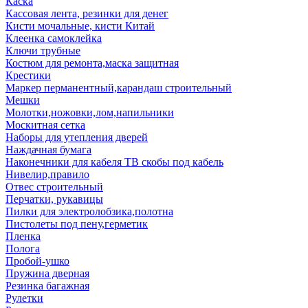
Каска
Кассовая лента, резинки для денег
Кисти мочальные, кисти Китай
Клеенка самоклейка
Ключи трубные
Костюм для ремонта,маска защитная
Крестики
Маркер перманентный,карандаш строительный
Мешки
Молотки,ножовки,лом,напильники
Москитная сетка
Наборы для утепления дверей
Наждачная бумага
Наконечники для кабеля ТВ скобы под кабель
Нивелир,правило
Отвес строительный
Перчатки, рукавицы
Пилки для электролобзика,полотна
Пистолеты под пену,герметик
Пленка
Полога
Пробой-ушко
Пружина дверная
Резинка багажная
Рулетки