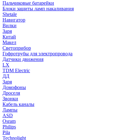
Пальчиковые батарейки
Блоки защиты ламп накаливания
Shetale
Навигатор
Вилки
Заря
Китай
Макел
Светоприбор
Гофротрубы для электропровода
Датчики движения
LX
TDM Electric
ДД
Заря
Домофоны
Дроселя
Звонки
Кабель каналы
Лампы
ASD
Osram
Philips
Pila
Technolight