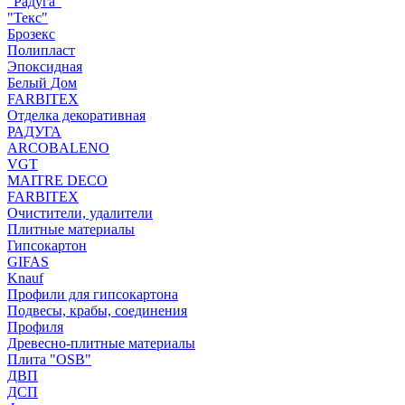
"Радуга"
"Текс"
Брозекс
Полипласт
Эпоксидная
Белый Дом
FARBITEX
Отделка декоративная
РАДУГА
ARCOBALENO
VGT
MAITRE DECO
FARBITEX
Очистители, удалители
Плитные материалы
Гипсокартон
GIFAS
Knauf
Профили для гипсокартона
Подвесы, крабы, соединения
Профиля
Древесно-плитные материалы
Плита "OSB"
ДВП
ДСП