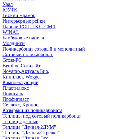
Урал
ЮУТК
Гибкий мрамор
Интерьерные рейки
Панели ГСП, ГКЛ, СМЛ
WINAL
Бамбуковые панели
Молдинги
Поликарбонат сотовый и монолитный
Сотовый поликарбонат
Gross-PC
Berolux, Соталайт
Novattro,Актуаль Био,
Кинпласт, Woggel
Комплектующие
Пластилюкс
Полигаль
Профипласт
Селлекс, Кронос
Козырьки из поликарбоната
Теплицы под сотовый поликарбонат
Теплицы дачные
Теплица "Дачная-2ДУМ"
Теплица "Дачная-Стрелка"
Теплица "Дачная-Эко"