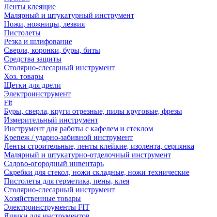
Ленты клеящие
Малярный и штукатурный инструмент
Ножи, ножницы, лезвия
Пистолеты
Резка и шлифование
Сверла, коронки, буры, биты
Средства защиты
Столярно-слесарный инструмент
Хоз. товары
Щетки для дрели
Электроинструмент
Fit
Буры, сверла, круги отрезные, пилы круговые, фрезы
Измерительный инструмент
Инструмент для работы с кафелем и стеклом
Крепеж / ударно-забивной инструмент
Ленты строительные, ленты клейкие, изолента, серпянка
Малярный и штукатурно-отделочный инструмент
Садово-огородный инвентарь
Скребки для стекол, ножи складные, ножи технические
Пистолеты для герметика, пены, клея
Столярно-слесарный инструмент
Хозяйственные товары
Электроинструменты FIT
Ящики для инструментов