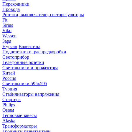
Переходники
Провода
Розетки, выключатели, светорегуляторы
Fit
Sirius
Viko
Wessen
Заря
Нурсан,Валентина
Подрозетники, распредкоробки
Светоприбор
Телефонные розетки
Светильники и прожектора
Китай
Россия
Светильники 595х595
Турция
Стабилизаторы напряжения
Стартера
Philips
Оsrам
Тепловые завесы
Alaska
Трансформаторы
Тройники,разветвители