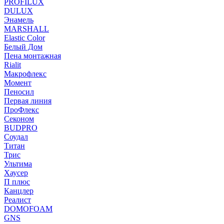
PROFILUX
DULUX
Энамель
MARSHALL
Elastic Color
Белый Дом
Пена монтажная
Rialit
Макрофлекс
Момент
Пеносил
Первая линия
ПроФлекс
Секоном
BUDPRO
Соудал
Титан
Трис
Ультима
Хаусер
П плюс
Канцлер
Реалист
DOMOFOAM
GNS