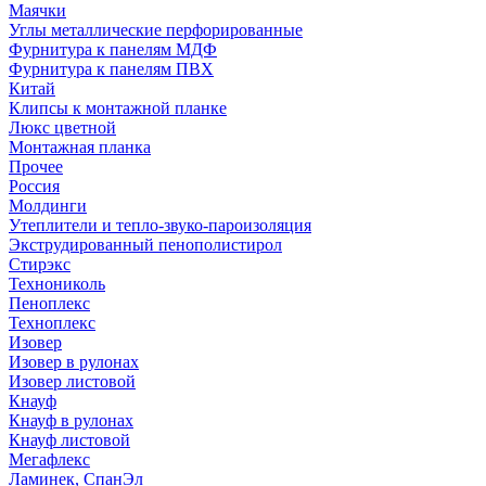
Маячки
Углы металлические перфорированные
Фурнитура к панелям МДФ
Фурнитура к панелям ПВХ
Китай
Клипсы к монтажной планке
Люкс цветной
Монтажная планка
Прочее
Россия
Молдинги
Утеплители и тепло-звуко-пароизоляция
Экструдированный пенополистирол
Стирэкс
Технониколь
Пеноплекс
Техноплекс
Изовер
Изовер в рулонах
Изовер листовой
Кнауф
Кнауф в рулонах
Кнауф листовой
Мегафлекс
Ламинек, СпанЭл