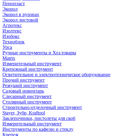
Пенопласт
Экорол
Экорол в рулонах
Экорол листовой
Агротекс
Изолтекс
Изобокс
Техноблок
Урса
Ручные инструменты и Хоз.товары
Matrix
Измерительный инструмент
Крепежный инструмент
Осветительное и электротехническое оборудование
Прочий инструмент
Режущий инструмент
Садовый инвентарь
Слесарный инструмент
Столярный инструмент
Строительно-отделочный инструмент
Stayer, Зубр, Kraftool
Заклепочники, пистолеты для скоб
Измерительный инструмент
Инструменты по кафелю и стеклу
Крепеж