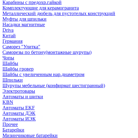
Карабины с предохр.гайкой
Комплектующие для керамогранита
Металлический дюбель для пустотелых конструкций
Муфты для шпильки
Насадки магнитные
Driva
Китай
Германия
Саморез "Улитка"
Саморезы по бетону(монтажные шурупы)
Чопы
Шайбы
Шайбы гровер
Шайбы с увеличенным нар.диаметром
Шпильки
Шурупы мебельные (конфирмат шестигранный)
Электротовары
Автоматы и щитки
KBN
Автоматы EKF
Автоматы ДЭК
Автоматы ИЭК
Прочее
Батарейки
Мизинчиковые батарейки