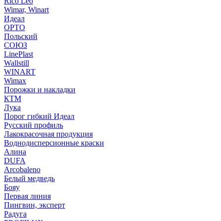
Rico Leo
Wimar, Winart
Идеал
ОРТО
Польский
СОЮЗ
LinePlast
Wallstill
WINART
Wimax
Порожки и накладки
КТМ
Лука
Порог гибкий Идеал
Русский профиль
Лакокрасочная продукция
Воднодисперсионные краски
Алина
DUFA
Arcobaleno
Белый медведь
Бояу
Первая линия
Пингвин, эксперт
Радуга