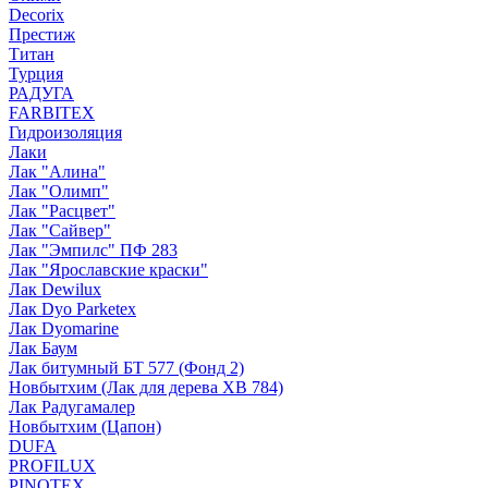
Decorix
Престиж
Титан
Турция
РАДУГА
FARBITEX
Гидроизоляция
Лаки
Лак "Алина"
Лак "Олимп"
Лак "Расцвет"
Лак "Сайвер"
Лак "Эмпилс" ПФ 283
Лак "Ярославские краски"
Лак Dewilux
Лак Dyo Parketex
Лак Dyomarine
Лак Баум
Лак битумный БТ 577 (Фонд 2)
Новбытхим (Лак для дерева ХВ 784)
Лак Радугамалер
Новбытхим (Цапон)
DUFA
PROFILUX
PINOTEX