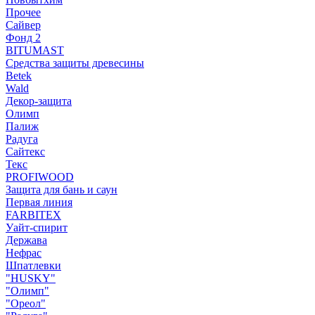
Прочее
Сайвер
Фонд 2
BITUMAST
Средства защиты древесины
Betek
Wald
Декор-защита
Олимп
Палиж
Радуга
Сайтекс
Текс
PROFIWOOD
Защита для бань и саун
Первая линия
FARBITEX
Уайт-спирит
Держава
Нефрас
Шпатлевки
"HUSKY"
"Олимп"
"Ореол"