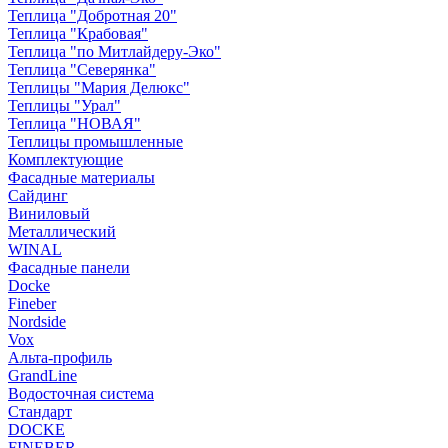
Теплица "Добротная 20"
Теплица "Крабовая"
Теплица "по Митлайдеру-Эко"
Теплица "Северянка"
Теплицы "Мария Делюкс"
Теплицы "Урал"
Теплица "НОВАЯ"
Теплицы промышленные
Комплектующие
Фасадные материалы
Сайдинг
Виниловый
Металлический
WINAL
Фасадные панели
Docke
Fineber
Nordside
Vox
Альта-профиль
GrandLine
Водосточная система
Стандарт
DOCKE
FINEBER