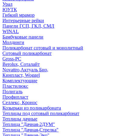
Урал
ЮУТК
Гибкий мрамор
Интерьерные рейки
Панели ГСП, ГКЛ, СМЛ
WINAL
Бамбуковые панели
Молдинги
Поликарбонат сотовый и монолитный
Сотовый поликарбонат
Gross-PC
Berolux, Соталайт
Novattro,Актуаль Био,
Кинпласт, Woggel
Комплектующие
Пластилюкс
Полигаль
Профипласт
Селлекс, Кронос
Козырьки из поликарбоната
Теплицы под сотовый поликарбонат
Теплицы дачные
Теплица "Дачная-2ДУМ"
Теплица "Дачная-Стрелка"
Теплица "Дачная-Эко"