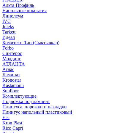
Альта-Профиль
Напольные покрытия
Линолеум
IVC
Juteks
Tarkett
Идеал
Комитекс Лин (Сыктывкар)
Forbo
Синтерос
Молдинг
АТЛАНТА
Атлас
Ламинат
Kronostar
Kastamonu
Sunfloor
Комплектующие
Подложка под ламинат
Плинтуса, порожки и накладки
Плинтус напольный пластиковый
Elsi
Kron Plast
Rico Capri