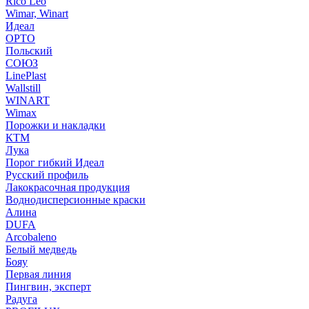
Rico Leo
Wimar, Winart
Идеал
ОРТО
Польский
СОЮЗ
LinePlast
Wallstill
WINART
Wimax
Порожки и накладки
КТМ
Лука
Порог гибкий Идеал
Русский профиль
Лакокрасочная продукция
Воднодисперсионные краски
Алина
DUFA
Arcobaleno
Белый медведь
Бояу
Первая линия
Пингвин, эксперт
Радуга