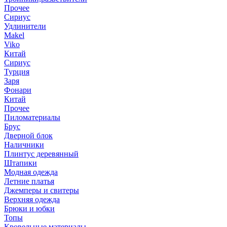
Прочее
Сириус
Удлинители
Makel
Viko
Китай
Сириус
Турция
Заря
Фонари
Китай
Прочее
Пиломатериалы
Брус
Дверной блок
Наличники
Плинтус деревянный
Штапики
Модная одежда
Летние платья
Джемперы и свитеры
Верхняя одежда
Брюки и юбки
Топы
Кровельные материалы