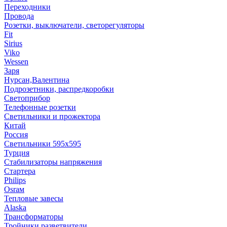
Переходники
Провода
Розетки, выключатели, светорегуляторы
Fit
Sirius
Viko
Wessen
Заря
Нурсан,Валентина
Подрозетники, распредкоробки
Светоприбор
Телефонные розетки
Светильники и прожектора
Китай
Россия
Светильники 595х595
Турция
Стабилизаторы напряжения
Стартера
Philips
Оsrам
Тепловые завесы
Alaska
Трансформаторы
Тройники,разветвители