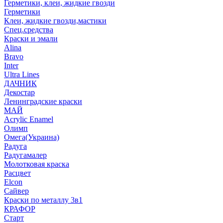
Герметики, клеи, жидкие гвозди
Герметики
Клеи, жидкие гвозди,мастики
Спец.средства
Краски и эмали
Alina
Bravo
Inter
Ultra Lines
ДАЧНИК
Декостар
Ленинградские краски
МАЙ
Acrylic Enamel
Олимп
Омега(Украина)
Радуга
Радугамалер
Молотковая краска
Расцвет
Elcon
Сайвер
Краски по металлу 3в1
КРАФОР
Старт