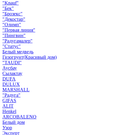
"Knauf"
"Бек"
"Брозекс"
"Декостар"
"Олимп"
"Первая линия"
"Пингвин"
"Радугамалер"
"Статус"
Белый медведь
Гизогрунт(Красивый дом)
"TAUDI"
Аусбау
Сылактау
DUFA
DULUX
MARSHALL
"Радуга"
GIFAS
ALIT
Henkel
ARCOBALENO
Белый дом
Узор
Эксперт