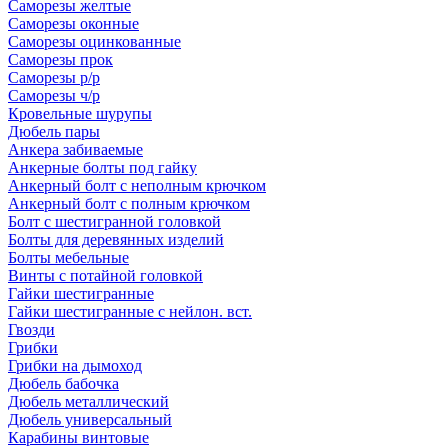
Саморезы желтые
Саморезы оконные
Саморезы оцинкованные
Саморезы прок
Саморезы р/р
Саморезы ч/р
Кровельные шурупы
Дюбель пары
Анкера забиваемые
Анкерные болты под гайку
Анкерный болт с неполным крючком
Анкерный болт с полным крючком
Болт с шестигранной головкой
Болты для деревянных изделий
Болты мебельные
Винты с потайной головкой
Гайки шестигранные
Гайки шестигранные с нейлон. вст.
Гвозди
Грибки
Грибки на дымоход
Дюбель бабочка
Дюбель металлический
Дюбель универсальный
Карабины винтовые