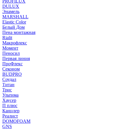
PROFILUX
DULUX
Энамель
MARSHALL
Elastic Color
Белый Дом
Пена монтажная
Rialit
Макрофлекс
Момент
Пеносил
Первая линия
ПроФлекс
Секоном
BUDPRO
Соудал
Титан
Трис
Ультима
Хаусер
П плюс
Канцлер
Реалист
DOMOFOAM
GNS