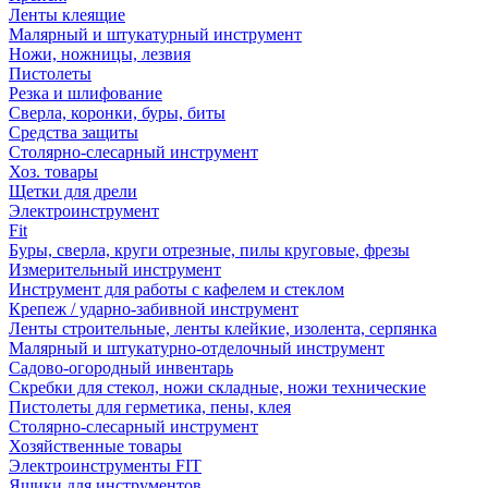
Ленты клеящие
Малярный и штукатурный инструмент
Ножи, ножницы, лезвия
Пистолеты
Резка и шлифование
Сверла, коронки, буры, биты
Средства защиты
Столярно-слесарный инструмент
Хоз. товары
Щетки для дрели
Электроинструмент
Fit
Буры, сверла, круги отрезные, пилы круговые, фрезы
Измерительный инструмент
Инструмент для работы с кафелем и стеклом
Крепеж / ударно-забивной инструмент
Ленты строительные, ленты клейкие, изолента, серпянка
Малярный и штукатурно-отделочный инструмент
Садово-огородный инвентарь
Скребки для стекол, ножи складные, ножи технические
Пистолеты для герметика, пены, клея
Столярно-слесарный инструмент
Хозяйственные товары
Электроинструменты FIT
Ящики для инструментов