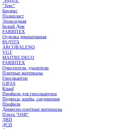
"Радуга"
"Текс"
Брозекс
Полипласт
Эпоксидная
Белый Дом
FARBITEX
Отделка декоративная
РАДУГА
ARCOBALENO
VGT
MAITRE DECO
FARBITEX
Очистители, удалители
Плитные материалы
Гипсокартон
GIFAS
Knauf
Профили для гипсокартона
Подвесы, крабы, соединения
Профиля
Древесно-плитные материалы
Плита "OSB"
ДВП
ДСП