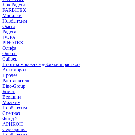
Лак Радуга
FARBITEX
Морилки
Новбытхим
Омега
Радуга
DUFA
PINOTEX
Олифа
Оксоль
Сайвер
Противоморозные добавки в раствор
Антимороз
Прочее
Растворители
Bina-Group
Бийск
Вершина
Можхим
Новбытхим
Спецназ
Фонд 2
АРИКОН
Серебрянка
Новбытхим