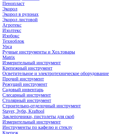
Пенопласт
Экорол
Экорол в рулонах
Экорол листовой
Агротекс
Изолтекс
Изобокс
Техноблок
Урса
Ручные инструменты и Хоз.товары
Matrix
Измерительный инструмент
Крепежный инструмент
Осветительное и электротехническое оборудование
Прочий инструмент
Режущий инструмент
Садовый инвентарь
Слесарный инструмент
Столярный инструмент
Строительно-отделочный инструмент
Stayer, Зубр, Kraftool
Заклепочники, пистолеты для скоб
Измерительный инструмент
Инструменты по кафелю и стеклу
Крепеж