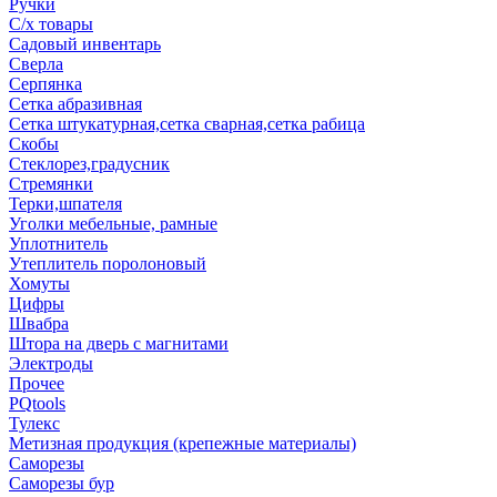
Ручки
С/х товары
Садовый инвентарь
Сверла
Серпянка
Сетка абразивная
Сетка штукатурная,сетка сварная,сетка рабица
Скобы
Стеклорез,градусник
Стремянки
Терки,шпателя
Уголки мебельные, рамные
Уплотнитель
Утеплитель поролоновый
Хомуты
Цифры
Швабра
Штора на дверь с магнитами
Электроды
Прочее
PQtools
Тулекс
Метизная продукция (крепежные материалы)
Саморезы
Саморезы бур