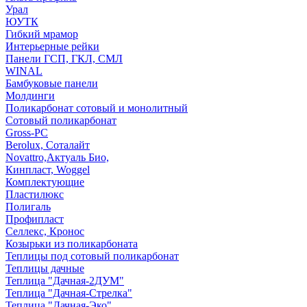
Урал
ЮУТК
Гибкий мрамор
Интерьерные рейки
Панели ГСП, ГКЛ, СМЛ
WINAL
Бамбуковые панели
Молдинги
Поликарбонат сотовый и монолитный
Сотовый поликарбонат
Gross-PC
Berolux, Соталайт
Novattro,Актуаль Био,
Кинпласт, Woggel
Комплектующие
Пластилюкс
Полигаль
Профипласт
Селлекс, Кронос
Козырьки из поликарбоната
Теплицы под сотовый поликарбонат
Теплицы дачные
Теплица "Дачная-2ДУМ"
Теплица "Дачная-Стрелка"
Теплица "Дачная-Эко"