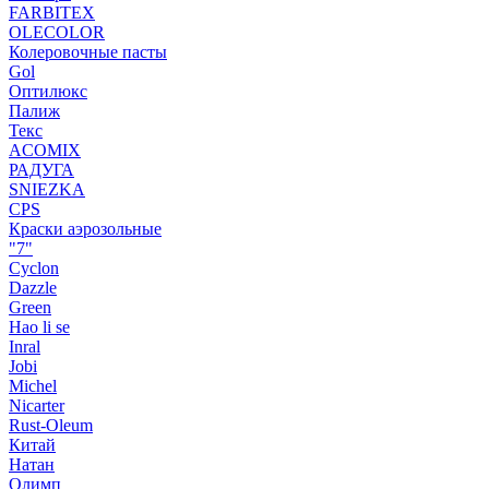
FARBITEX
OLECOLOR
Колеровочные пасты
Gol
Оптилюкс
Палиж
Текс
ACOMIX
РАДУГА
SNIEZKA
CPS
Краски аэрозольные
"7"
Cyclon
Dazzle
Green
Hao li se
Inral
Jobi
Michel
Nicarter
Rust-Oleum
Китай
Натан
Олимп