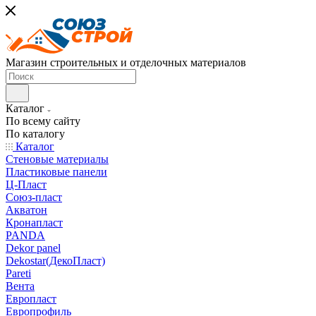
Магазин строительных и отделочных материалов
Каталог
По всему сайту
По каталогу
Каталог
Стеновые материалы
Пластиковые панели
Ц-Пласт
Союз-пласт
Акватон
Кронапласт
PANDA
Dekor panel
Dekostar(ДекоПласт)
Pareti
Вента
Европласт
Европрофиль