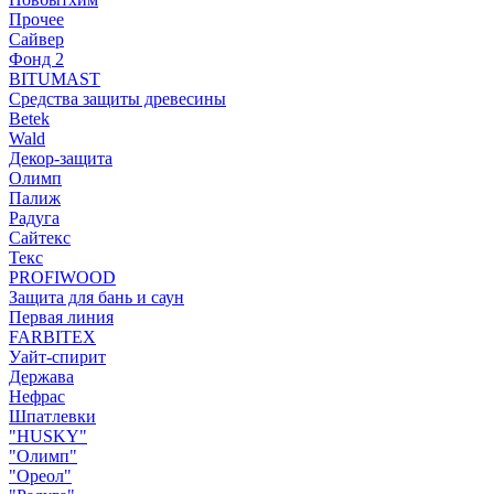
Прочее
Сайвер
Фонд 2
BITUMAST
Средства защиты древесины
Betek
Wald
Декор-защита
Олимп
Палиж
Радуга
Сайтекс
Текс
PROFIWOOD
Защита для бань и саун
Первая линия
FARBITEX
Уайт-спирит
Держава
Нефрас
Шпатлевки
"HUSKY"
"Олимп"
"Ореол"