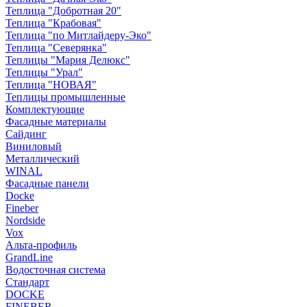
Теплица "Добротная 20"
Теплица "Крабовая"
Теплица "по Митлайдеру-Эко"
Теплица "Северянка"
Теплицы "Мария Делюкс"
Теплицы "Урал"
Теплица "НОВАЯ"
Теплицы промышленные
Комплектующие
Фасадные материалы
Сайдинг
Виниловый
Металлический
WINAL
Фасадные панели
Docke
Fineber
Nordside
Vox
Альта-профиль
GrandLine
Водосточная система
Стандарт
DOCKE
FINEBER