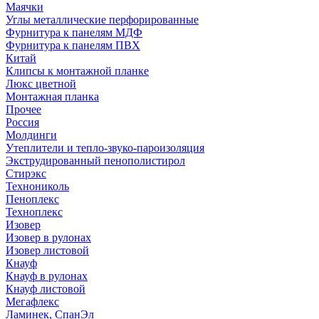
Маячки
Углы металлические перфорированные
Фурнитура к панелям МДФ
Фурнитура к панелям ПВХ
Китай
Клипсы к монтажной планке
Люкс цветной
Монтажная планка
Прочее
Россия
Молдинги
Утеплители и тепло-звуко-пароизоляция
Экструдированный пенополистирол
Стирэкс
Технониколь
Пеноплекс
Техноплекс
Изовер
Изовер в рулонах
Изовер листовой
Кнауф
Кнауф в рулонах
Кнауф листовой
Мегафлекс
Ламинек, СпанЭл