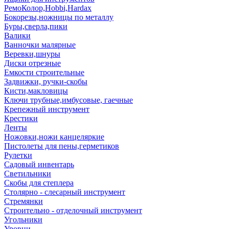
РемоКолор,Hobbi,Hardax
Бокорезы,ножницы по металлу
Буры,сверла,пики
Валики
Ванночки малярные
Веревки,шнуры
Диски отрезные
Емкости строительные
Задвижки, ручки-скобы
Кисти,макловицы
Ключи трубные,имбусовые, гаечные
Крепежный инструмент
Крестики
Ленты
Ножовки,ножи канцеляркие
Пистолеты для пены,герметиков
Рулетки
Садовый инвентарь
Светильники
Скобы для степлера
Столярно - слесарный инструмент
Стремянки
Строительно - отделочный инструмент
Угольники
Уровни