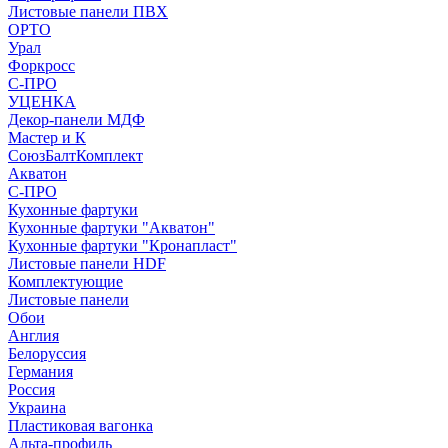
Листовые панели ПВХ
ОРТО
Урал
Форкросс
С-ПРО
УЦЕНКА
Декор-панели МДФ
Мастер и К
СоюзБалтКомплект
Акватон
С-ПРО
Кухонные фартуки
Кухонные фартуки "Акватон"
Кухонные фартуки "Кронапласт"
Листовые панели HDF
Комплектующие
Листовые панели
Обои
Англия
Белоруссия
Германия
Россия
Украина
Пластиковая вагонка
Альта-профиль