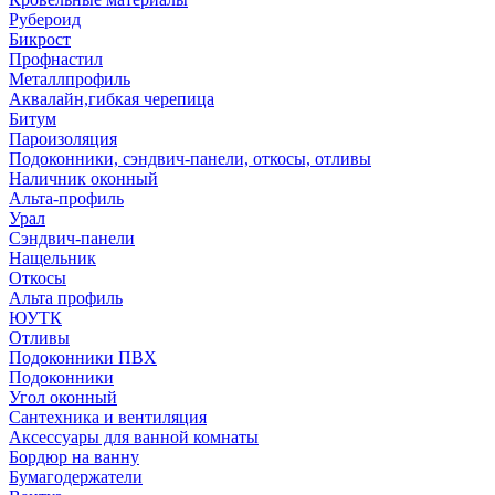
Рубероид
Бикрост
Профнастил
Металлпрофиль
Аквалайн,гибкая черепица
Битум
Пароизоляция
Подоконники, сэндвич-панели, откосы, отливы
Наличник оконный
Альта-профиль
Урал
Сэндвич-панели
Нащельник
Откосы
Альта профиль
ЮУТК
Отливы
Подоконники ПВХ
Подоконники
Угол оконный
Сантехника и вентиляция
Аксессуары для ванной комнаты
Бордюр на ванну
Бумагодержатели