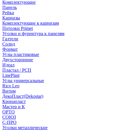
Комплектующие
Панель
Рейка
Карнизы
Комплектующие к карнизам
Потолки Primet
Уголки и фурнитура к панелям
Галтели
Солид
Формат
Углы пластиковые
Двухсторонние
Идеал
Пластал / РСП
LinePlast
Углы универсальные
Rico Leo
Витим
ДекоПласт(Dekostar)
Кронапласт
Мастер и К
ОРТО
СОЮЗ
С-ПРО
Уголки металлические