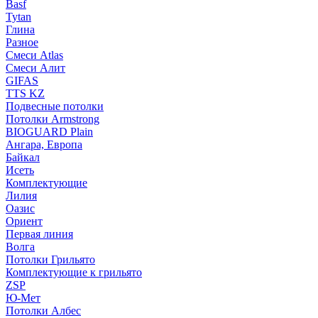
Basf
Tytan
Глина
Разное
Смеси Atlas
Смеси Алит
GIFAS
TTS KZ
Подвесные потолки
Потолки Armstrong
BIOGUARD Plain
Ангара, Европа
Байкал
Исеть
Комплектующие
Лилия
Оазис
Ориент
Первая линия
Волга
Потолки Грильято
Комплектующие к грильято
ZSP
Ю-Мет
Потолки Албес