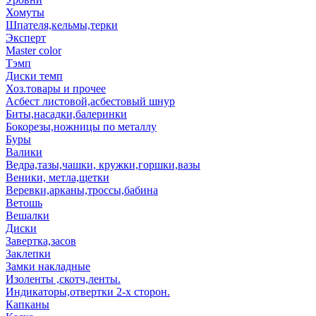
Хомуты
Шпателя,кельмы,терки
Эксперт
Master color
Тэмп
Диски темп
Хоз.товары и прочее
Асбест листовой,асбестовый шнур
Биты,насадки,балеринки
Бокорезы,ножницы по металлу
Буры
Валики
Ведра,тазы,чашки, кружки,горшки,вазы
Веники, метла,щетки
Веревки,арканы,троссы,бабина
Ветошь
Вешалки
Диски
Завертка,засов
Заклепки
Замки накладные
Изоленты ,скотч,ленты.
Индикаторы,отвертки 2-х сторон.
Капканы