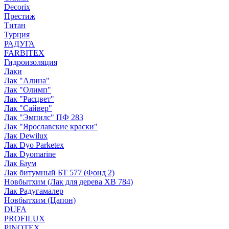
Decorix
Престиж
Титан
Турция
РАДУГА
FARBITEX
Гидроизоляция
Лаки
Лак "Алина"
Лак "Олимп"
Лак "Расцвет"
Лак "Сайвер"
Лак "Эмпилс" ПФ 283
Лак "Ярославские краски"
Лак Dewilux
Лак Dyo Parketex
Лак Dyomarine
Лак Баум
Лак битумный БТ 577 (Фонд 2)
Новбытхим (Лак для дерева ХВ 784)
Лак Радугамалер
Новбытхим (Цапон)
DUFA
PROFILUX
PINOTEX