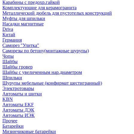
Карабины с предохр.гайкой
Комплектующие для керамогранита
Металлический дюбель для пустотелых конструкций
Муфты для шпильки
Насадки магнитные
Driva
Китай
Германия
Саморез "Улитка"
Саморезы по бетону(монтажные шурупы)
Чопы
Шайбы
Шайбы гровер
Шайбы с увеличенным нар.диаметром
Шпильки
Шурупы мебельные (конфирмат шестигранный)
Электротовары
Автоматы и щитки
KBN
Автоматы EKF
Автоматы ДЭК
Автоматы ИЭК
Прочее
Батарейки
Мизинчиковые батарейки