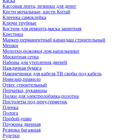
Каска
Кассовая лента, резинки для денег
Кисти мочальные, кисти Китай
Клеенка самоклейка
Ключи трубные
Костюм для ремонта,маска защитная
Крестики
Маркер перманентный,карандаш строительный
Мешки
Молотки,ножовки,лом,напильники
Москитная сетка
Наборы для утепления дверей
Наждачная бумага
Наконечники для кабеля ТВ скобы под кабель
Нивелир,правило
Отвес строительный
Перчатки, рукавицы
Пилки для электролобзика,полотна
Пистолеты под пену,герметик
Пленка
Полога
Пробой-ушко
Пружина дверная
Резинка багажная
Рулетки