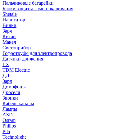
Пальчиковые батарейки
Блоки защиты ламп накаливания
Shetale
Навигатор
Вилки
Заря
Китай
Макел
Светоприбор
Гофротрубы для электропровода
Датчики движения
LX
TDM Electric
ДД
Заря
Домофоны
Дроселя
Звонки
Кабель каналы
Лампы
ASD
Osram
Philips
Pila
Technolight