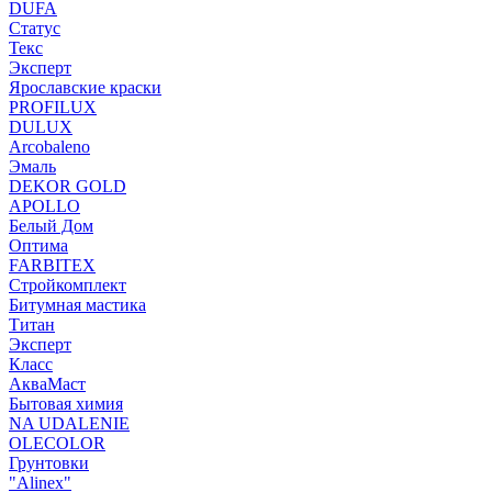
DUFA
Статус
Текс
Эксперт
Ярославские краски
PROFILUX
DULUX
Arcobaleno
Эмаль
DEKOR GOLD
APOLLO
Белый Дом
Оптима
FARBITEX
Стройкомплект
Битумная мастика
Титан
Эксперт
Класс
АкваМаст
Бытовая химия
NA UDALENIE
OLECOLOR
Грунтовки
"Alinex"