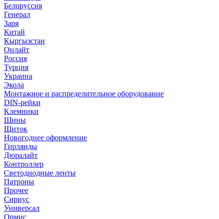
Белоруссия
Генерал
Заря
Китай
Кыргызстан
Онлайт
Россия
Турция
Украина
Экола
Монтажное и распределительное оборудование
DIN-рейки
Клемники
Шины
Щиток
Новогоднее оформление
Гирлянды
Дюралайт
Контроллер
Светодиодные ленты
Патроны
Прочее
Сириус
Универсал
Ормис