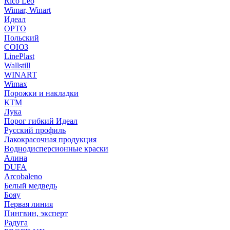
Rico Leo
Wimar, Winart
Идеал
ОРТО
Польский
СОЮЗ
LinePlast
Wallstill
WINART
Wimax
Порожки и накладки
КТМ
Лука
Порог гибкий Идеал
Русский профиль
Лакокрасочная продукция
Воднодисперсионные краски
Алина
DUFA
Arcobaleno
Белый медведь
Бояу
Первая линия
Пингвин, эксперт
Радуга