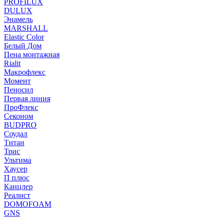
PROFILUX
DULUX
Энамель
MARSHALL
Elastic Color
Белый Дом
Пена монтажная
Rialit
Макрофлекс
Момент
Пеносил
Первая линия
ПроФлекс
Секоном
BUDPRO
Соудал
Титан
Трис
Ультима
Хаусер
П плюс
Канцлер
Реалист
DOMOFOAM
GNS