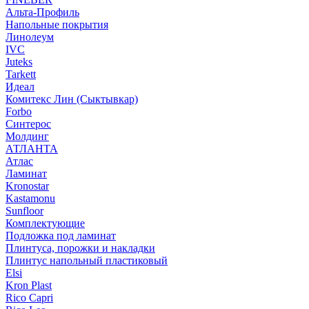
Альта-Профиль
Напольные покрытия
Линолеум
IVC
Juteks
Tarkett
Идеал
Комитекс Лин (Сыктывкар)
Forbo
Синтерос
Молдинг
АТЛАНТА
Атлас
Ламинат
Kronostar
Kastamonu
Sunfloor
Комплектующие
Подложка под ламинат
Плинтуса, порожки и накладки
Плинтус напольный пластиковый
Elsi
Kron Plast
Rico Capri