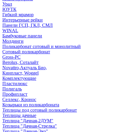
Урал
ЮУТК
Гибкий мрамор
Интерьерные рейки
Панели ГСП, ГКЛ, СМЛ
WINAL
Бамбуковые панели
Молдинги
Поликарбонат сотовый и монолитный
Сотовый поликарбонат
Gross-PC
Berolux, Соталайт
Novattro,Актуаль Био,
Кинпласт, Woggel
Комплектующие
Пластилюкс
Полигаль
Профипласт
Селлекс, Кронос
Козырьки из поликарбоната
Теплицы под сотовый поликарбонат
Теплицы дачные
Теплица "Дачная-2ДУМ"
Теплица "Дачная-Стрелка"
Теплица "Дачная-Эко"