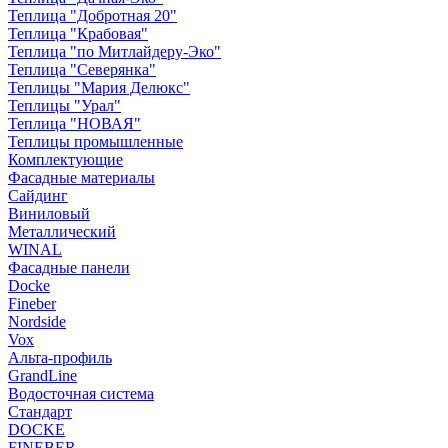
Теплица "Добротная 20"
Теплица "Крабовая"
Теплица "по Митлайдеру-Эко"
Теплица "Северянка"
Теплицы "Мария Делюкс"
Теплицы "Урал"
Теплица "НОВАЯ"
Теплицы промышленные
Комплектующие
Фасадные материалы
Сайдинг
Виниловый
Металлический
WINAL
Фасадные панели
Docke
Fineber
Nordside
Vox
Альта-профиль
GrandLine
Водосточная система
Стандарт
DOCKE
FINEBER