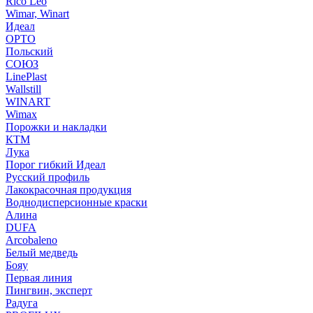
Rico Leo
Wimar, Winart
Идеал
ОРТО
Польский
СОЮЗ
LinePlast
Wallstill
WINART
Wimax
Порожки и накладки
КТМ
Лука
Порог гибкий Идеал
Русский профиль
Лакокрасочная продукция
Воднодисперсионные краски
Алина
DUFA
Arcobaleno
Белый медведь
Бояу
Первая линия
Пингвин, эксперт
Радуга