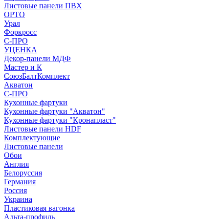
Листовые панели ПВХ
ОРТО
Урал
Форкросс
С-ПРО
УЦЕНКА
Декор-панели МДФ
Мастер и К
СоюзБалтКомплект
Акватон
С-ПРО
Кухонные фартуки
Кухонные фартуки "Акватон"
Кухонные фартуки "Кронапласт"
Листовые панели HDF
Комплектующие
Листовые панели
Обои
Англия
Белоруссия
Германия
Россия
Украина
Пластиковая вагонка
Альта-профиль