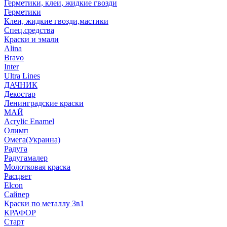
Герметики, клеи, жидкие гвозди
Герметики
Клеи, жидкие гвозди,мастики
Спец.средства
Краски и эмали
Alina
Bravo
Inter
Ultra Lines
ДАЧНИК
Декостар
Ленинградские краски
МАЙ
Acrylic Enamel
Олимп
Омега(Украина)
Радуга
Радугамалер
Молотковая краска
Расцвет
Elcon
Сайвер
Краски по металлу 3в1
КРАФОР
Старт