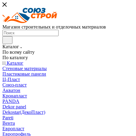
Магазин строительных и отделочных материалов
Каталог
По всему сайту
По каталогу
Каталог
Стеновые материалы
Пластиковые панели
Ц-Пласт
Союз-пласт
Акватон
Кронапласт
PANDA
Dekor panel
Dekostar(ДекоПласт)
Pareti
Вента
Европласт
Европрофиль