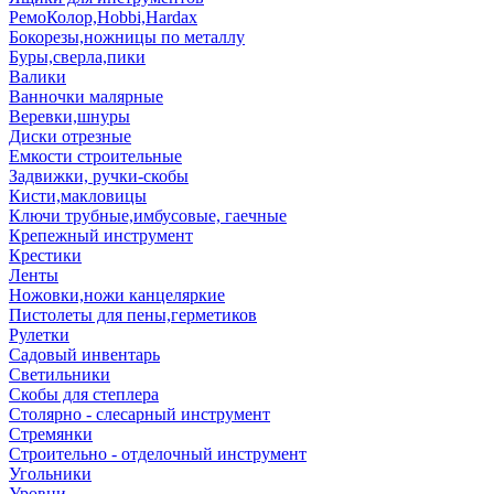
РемоКолор,Hobbi,Hardax
Бокорезы,ножницы по металлу
Буры,сверла,пики
Валики
Ванночки малярные
Веревки,шнуры
Диски отрезные
Емкости строительные
Задвижки, ручки-скобы
Кисти,макловицы
Ключи трубные,имбусовые, гаечные
Крепежный инструмент
Крестики
Ленты
Ножовки,ножи канцеляркие
Пистолеты для пены,герметиков
Рулетки
Садовый инвентарь
Светильники
Скобы для степлера
Столярно - слесарный инструмент
Стремянки
Строительно - отделочный инструмент
Угольники
Уровни