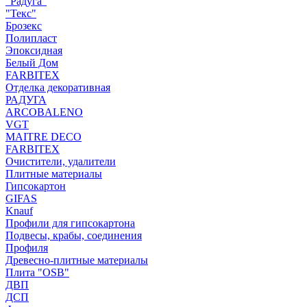
"Радуга"
"Текс"
Брозекс
Полипласт
Эпоксидная
Белый Дом
FARBITEX
Отделка декоративная
РАДУГА
ARCOBALENO
VGT
MAITRE DECO
FARBITEX
Очистители, удалители
Плитные материалы
Гипсокартон
GIFAS
Knauf
Профили для гипсокартона
Подвесы, крабы, соединения
Профиля
Древесно-плитные материалы
Плита "OSB"
ДВП
ДСП