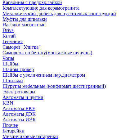
Карабины с предохр.гайкой
Комплектующие для керамогранита
Металлический дюбель для пустотелых конструкций
Муфты для шпильки
Насадки магнитные
Driva
Китай
Германия
Саморез "Улитка"
Саморезы по бетону(монтажные шурупы)
Чопы
Шайбы
Шайбы гровер
Шайбы с увеличенным нар.диаметром
Шпильки
Шурупы мебельные (конфирмат шестигранный)
Электротовары
Автоматы и щитки
KBN
Автоматы EKF
Автоматы ДЭК
Автоматы ИЭК
Прочее
Батарейки
Мизинчиковые батарейки