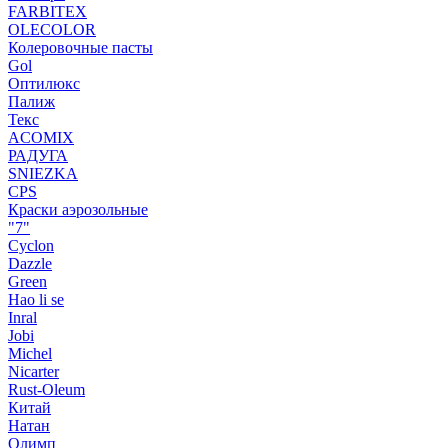
FARBITEX
OLECOLOR
Колеровочные пасты
Gol
Оптилюкс
Палиж
Текс
ACOMIX
РАДУГА
SNIEZKA
CPS
Краски аэрозольные
"7"
Cyclon
Dazzle
Green
Hao li se
Inral
Jobi
Michel
Nicarter
Rust-Oleum
Китай
Натан
Олимп