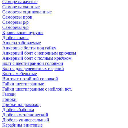
Саморезы желтые
Саморезы оконные
Саморезы оцинкованные
Саморезы прок
Саморезы р/р
Саморезы ч/р
Кровельные шурупы
Дюбель пары
Анкера забиваемые
Анкерные болты под гайку
Анкерный болт с неполным крючком
Анкерный болт с полным крючком
Болт с шестигранной головкой
Болты для деревянных изделий
Болты мебельные
Винты с потайной головкой
Гайки шестигранные
Гайки шестигранные с нейлон. вст.
Гвозди
Грибки
Грибки на дымоход
Дюбель бабочка
Дюбель металлический
Дюбель универсальный
Карабины винтовые