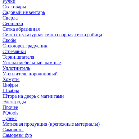
Ручки
С/х товары
Садовый инвентарь
Сверла
Серпянка
Сетка абразивная
Сетка штукатурная,сетка сварная,сетка рабица
Скобы
Стеклорез,градусник
Стремянки
Терки,шпателя
Уголки мебельные, рамные
Уплотнитель
Утеплитель поролоновый
Хомуты
Цифры
Швабра
Штора на дверь с магнитами
Электроды
Прочее
PQtools
Тулекс
Метизная продукция (крепежные материалы)
Саморезы
Саморезы бур