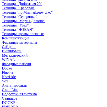
Теплица "Добротная 20"
Теплица "Крабовая"
Теплица "по Митлайдеру-Эко"
Теплица "Северянка"
Теплицы "Мария Делюкс"
Теплицы "Урал"
Теплица "НОВАЯ"
Теплицы промышленные
Комплектующие
Фасадные материалы
Сайдинг
Виниловый
Металлический
WINAL
Фасадные панели
Docke
Fineber
Nordside
Vox
Альта-профиль
GrandLine
Водосточная система
Стандарт
DOCKE
FINEBER