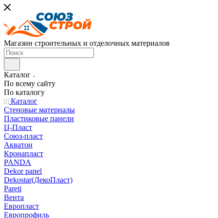
Магазин строительных и отделочных материалов
Каталог
По всему сайту
По каталогу
Каталог
Стеновые материалы
Пластиковые панели
Ц-Пласт
Союз-пласт
Акватон
Кронапласт
PANDA
Dekor panel
Dekostar(ДекоПласт)
Pareti
Вента
Европласт
Европрофиль