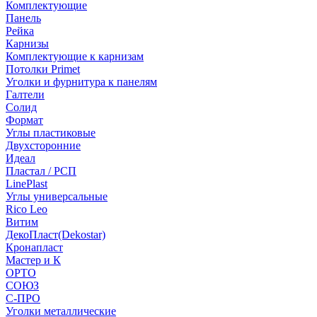
Комплектующие
Панель
Рейка
Карнизы
Комплектующие к карнизам
Потолки Primet
Уголки и фурнитура к панелям
Галтели
Солид
Формат
Углы пластиковые
Двухсторонние
Идеал
Пластал / РСП
LinePlast
Углы универсальные
Rico Leo
Витим
ДекоПласт(Dekostar)
Кронапласт
Мастер и К
ОРТО
СОЮЗ
С-ПРО
Уголки металлические