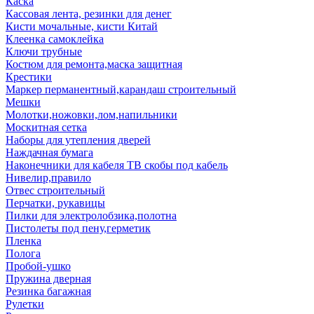
Каска
Кассовая лента, резинки для денег
Кисти мочальные, кисти Китай
Клеенка самоклейка
Ключи трубные
Костюм для ремонта,маска защитная
Крестики
Маркер перманентный,карандаш строительный
Мешки
Молотки,ножовки,лом,напильники
Москитная сетка
Наборы для утепления дверей
Наждачная бумага
Наконечники для кабеля ТВ скобы под кабель
Нивелир,правило
Отвес строительный
Перчатки, рукавицы
Пилки для электролобзика,полотна
Пистолеты под пену,герметик
Пленка
Полога
Пробой-ушко
Пружина дверная
Резинка багажная
Рулетки