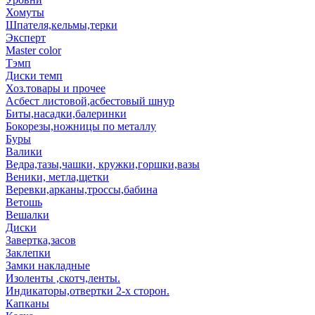
Хомуты
Шпателя,кельмы,терки
Эксперт
Master color
Тэмп
Диски темп
Хоз.товары и прочее
Асбест листовой,асбестовый шнур
Биты,насадки,балеринки
Бокорезы,ножницы по металлу
Буры
Валики
Ведра,тазы,чашки, кружки,горшки,вазы
Веники, метла,щетки
Веревки,арканы,троссы,бабина
Ветошь
Вешалки
Диски
Завертка,засов
Заклепки
Замки накладные
Изоленты ,скотч,ленты.
Индикаторы,отвертки 2-х сторон.
Капканы