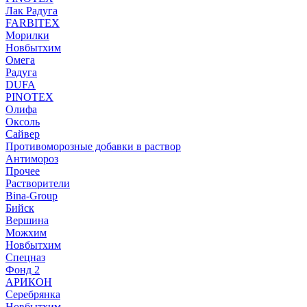
Лак Радуга
FARBITEX
Морилки
Новбытхим
Омега
Радуга
DUFA
PINOTEX
Олифа
Оксоль
Сайвер
Противоморозные добавки в раствор
Антимороз
Прочее
Растворители
Bina-Group
Бийск
Вершина
Можхим
Новбытхим
Спецназ
Фонд 2
АРИКОН
Серебрянка
Новбытхим