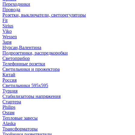
Переходники
Провода
Розетки, выключатели, светорегуляторы
Fit
Sirius
Viko
Wessen
Заря
Нурсан,Валентина
Подрозетники, распредкоробки
Светоприбор
Телефонные розетки
Светильники и прожектора
Китай
Россия
Светильники 595х595
Турция
Стабилизаторы напряжения
Стартера
Philips
Оsrам
Тепловые завесы
Alaska
Трансформаторы
Тройники,разветвители