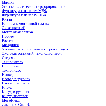
Маячки
Углы металлические перфорированные
Фурнитура к панелям МДФ
Фурнитура к панелям ПВХ
Китай
Клипсы к монтажной планке
Люкс цветной
Монтажная планка
Прочее
Россия
Молдинги
Утеплители и тепло-звуко-пароизоляция
Экструдированный пенополистирол
Стирэкс
Технониколь
Пеноплекс
Техноплекс
Изовер
Изовер в рулонах
Изовер листовой
Кнауф
Кнауф в рулонах
Кнауф листовой
Мегафлекс
Ламинек, СпанЭл