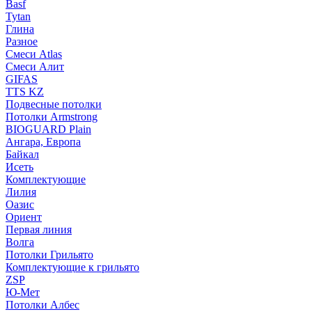
Basf
Tytan
Глина
Разное
Смеси Atlas
Смеси Алит
GIFAS
TTS KZ
Подвесные потолки
Потолки Armstrong
BIOGUARD Plain
Ангара, Европа
Байкал
Исеть
Комплектующие
Лилия
Оазис
Ориент
Первая линия
Волга
Потолки Грильято
Комплектующие к грильято
ZSP
Ю-Мет
Потолки Албес