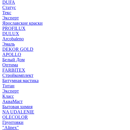
DUFA
Статус
Текс
Эксперт
Ярославские краски
PROFILUX
DULUX
Arcobaleno
Эмаль
DEKOR GOLD
APOLLO
Белый Дом
Оптима
FARBITEX
Стройкомплект
Битумная мастика
Титан
Эксперт
Класс
АкваМаст
Бытовая химия
NA UDALENIE
OLECOLOR
Грунтовки
"Alinex"