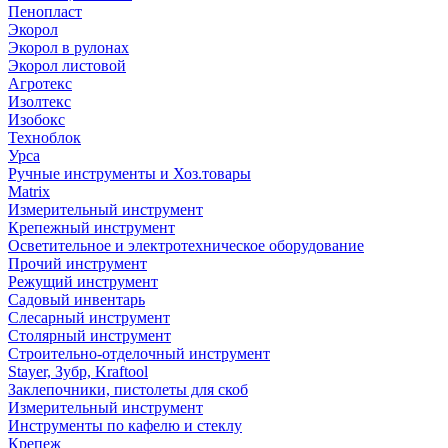
Пенопласт
Экорол
Экорол в рулонах
Экорол листовой
Агротекс
Изолтекс
Изобокс
Техноблок
Урса
Ручные инструменты и Хоз.товары
Matrix
Измерительный инструмент
Крепежный инструмент
Осветительное и электротехническое оборудование
Прочий инструмент
Режущий инструмент
Садовый инвентарь
Слесарный инструмент
Столярный инструмент
Строительно-отделочный инструмент
Stayer, Зубр, Kraftool
Заклепочники, пистолеты для скоб
Измерительный инструмент
Инструменты по кафелю и стеклу
Крепеж