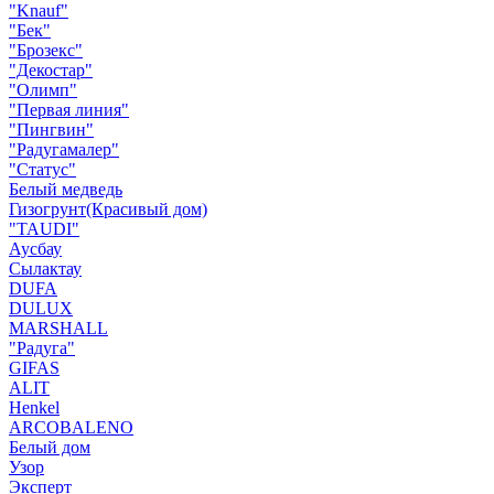
"Knauf"
"Бек"
"Брозекс"
"Декостар"
"Олимп"
"Первая линия"
"Пингвин"
"Радугамалер"
"Статус"
Белый медведь
Гизогрунт(Красивый дом)
"TAUDI"
Аусбау
Сылактау
DUFA
DULUX
MARSHALL
"Радуга"
GIFAS
ALIT
Henkel
ARCOBALENO
Белый дом
Узор
Эксперт