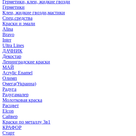
Герметики, клеи, жидкие гвозди
Герметики
Клеи, жидкие гвозди,мастики
Спец.средства
Краски и эмали
Alina
Bravo
Inter
Ultra Lines
ДАЧНИК
Декостар
Ленинградские краски
МАЙ
Acrylic Enamel
Олимп
Омега(Украина)
Радуга
Радугамалер
Молотковая краска
Расцвет
Elcon
Сайвер
Краски по металлу 3в1
КРАФОР
Старт