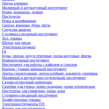
Ленты клеящие
Малярный и штукатурный инструмент
Ножи, ножницы, лезвия
Пистолеты
Резка и шлифование
Сверла, коронки, буры, биты
Средства защиты
Столярно-слесарный инструмент
Хоз. товары
Щетки для дрели
Электроинструмент
Fit
Буры, сверла, круги отрезные, пилы круговые, фрезы
Измерительный инструмент
Инструмент для работы с кафелем и стеклом
Крепеж / ударно-забивной инструмент
Ленты строительные, ленты клейкие, изолента, серпянка
Малярный и штукатурно-отделочный инструмент
Садово-огородный инвентарь
Скребки для стекол, ножи складные, ножи технические
Пистолеты для герметика, пены, клея
Столярно-слесарный инструмент
Хозяйственные товары
Электроинструменты FIT
Ящики для инструментов