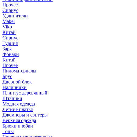
Прочее
Сириус
Удлинители
Makel
Viko
Китай
Сириус
Турция
Заря
Фонари
Китай
Прочее
Пиломатериалы
Брус
Дверной блок
Наличники
Плинтус деревянный
Штапики
Модная одежда
Летние платья
Джемперы и свитеры
Верхняя одежда
Брюки и юбки
Топы
Кровельные материалы