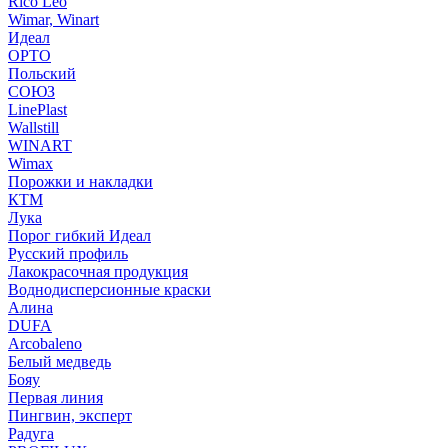
Rico Leo
Wimar, Winart
Идеал
ОРТО
Польский
СОЮЗ
LinePlast
Wallstill
WINART
Wimax
Порожки и накладки
КТМ
Лука
Порог гибкий Идеал
Русский профиль
Лакокрасочная продукция
Воднодисперсионные краски
Алина
DUFA
Arcobaleno
Белый медведь
Бояу
Первая линия
Пингвин, эксперт
Радуга