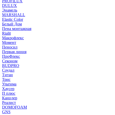
PROFILUX
DULUX
Энамель
MARSHALL
Elastic Color
Белый Дом
Пена монтажная
Rialit
Макрофлекс
Момент
Пеносил
Первая линия
ПроФлекс
Секоном
BUDPRO
Соудал
Титан
Трис
Ультима
Хаусер
П плюс
Канцлер
Реалист
DOMOFOAM
GNS