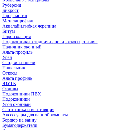
Рубероид
Бикрост
Профнастил
Металлпрофиль
Аквалайн,гибкая черепица
Битум
Пароизоляция
Подоконники, сэндвич-панели, откосы, отливы
Наличник оконный
Альта-профиль
Урал
Сэндвич-панели
Нащельник
Откосы
Альта профиль
ЮУТК
Отливы
Подоконники ПВХ
Подоконники
Угол оконный
Сантехника и вентиляция
Аксессуары для ванной комнаты
Бордюр на ванну
Бумагодержатели