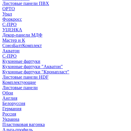
Листовые панели ПВХ
ОРТО
Урал
Форкросс
С-ПРО
УЦЕНКА
Декор-панели МДФ
Мастер и К
СоюзБалтКомплект
Акватон
С-ПРО
Кухонные фартуки
Кухонные фартуки "Акватон"
Кухонные фартуки "Кронапласт"
Листовые панели HDF
Комплектующие
Листовые панели
Обои
Англия
Белоруссия
Германия
Россия
Украина
Пластиковая вагонка
Альта-профиль