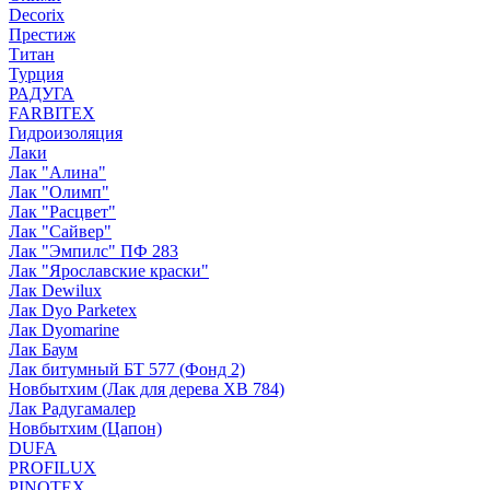
Decorix
Престиж
Титан
Турция
РАДУГА
FARBITEX
Гидроизоляция
Лаки
Лак "Алина"
Лак "Олимп"
Лак "Расцвет"
Лак "Сайвер"
Лак "Эмпилс" ПФ 283
Лак "Ярославские краски"
Лак Dewilux
Лак Dyo Parketex
Лак Dyomarine
Лак Баум
Лак битумный БТ 577 (Фонд 2)
Новбытхим (Лак для дерева ХВ 784)
Лак Радугамалер
Новбытхим (Цапон)
DUFA
PROFILUX
PINOTEX