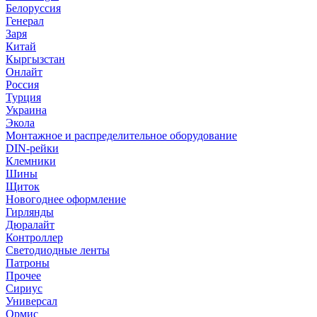
Белоруссия
Генерал
Заря
Китай
Кыргызстан
Онлайт
Россия
Турция
Украина
Экола
Монтажное и распределительное оборудование
DIN-рейки
Клемники
Шины
Щиток
Новогоднее оформление
Гирлянды
Дюралайт
Контроллер
Светодиодные ленты
Патроны
Прочее
Сириус
Универсал
Ормис