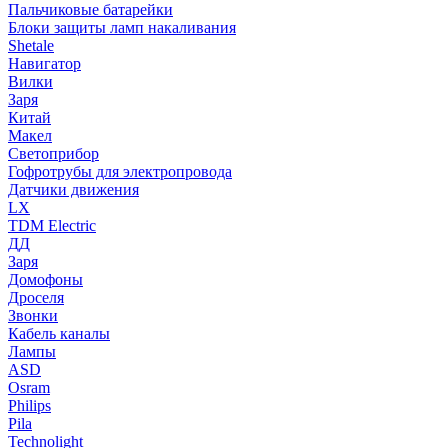
Пальчиковые батарейки
Блоки защиты ламп накаливания
Shetale
Навигатор
Вилки
Заря
Китай
Макел
Светоприбор
Гофротрубы для электропровода
Датчики движения
LX
TDM Electric
ДД
Заря
Домофоны
Дроселя
Звонки
Кабель каналы
Лампы
ASD
Osram
Philips
Pila
Technolight