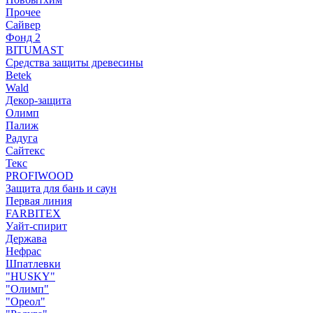
Прочее
Сайвер
Фонд 2
BITUMAST
Средства защиты древесины
Betek
Wald
Декор-защита
Олимп
Палиж
Радуга
Сайтекс
Текс
PROFIWOOD
Защита для бань и саун
Первая линия
FARBITEX
Уайт-спирит
Держава
Нефрас
Шпатлевки
"HUSKY"
"Олимп"
"Ореол"