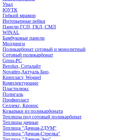
Урал
ЮУТК
Гибкий мрамор
Интерьерные рейки
Панели ГСП, ГКЛ, СМЛ
WINAL
Бамбуковые панели
Молдинги
Поликарбонат сотовый и монолитный
Сотовый поликарбонат
Gross-PC
Berolux, Соталайт
Novattro,Актуаль Био,
Кинпласт, Woggel
Комплектующие
Пластилюкс
Полигаль
Профипласт
Селлекс, Кронос
Козырьки из поликарбоната
Теплицы под сотовый поликарбонат
Теплицы дачные
Теплица "Дачная-2ДУМ"
Теплица "Дачная-Стрелка"
Теплица "Дачная-Эко"