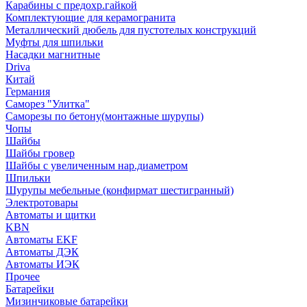
Карабины с предохр.гайкой
Комплектующие для керамогранита
Металлический дюбель для пустотелых конструкций
Муфты для шпильки
Насадки магнитные
Driva
Китай
Германия
Саморез "Улитка"
Саморезы по бетону(монтажные шурупы)
Чопы
Шайбы
Шайбы гровер
Шайбы с увеличенным нар.диаметром
Шпильки
Шурупы мебельные (конфирмат шестигранный)
Электротовары
Автоматы и щитки
KBN
Автоматы EKF
Автоматы ДЭК
Автоматы ИЭК
Прочее
Батарейки
Мизинчиковые батарейки