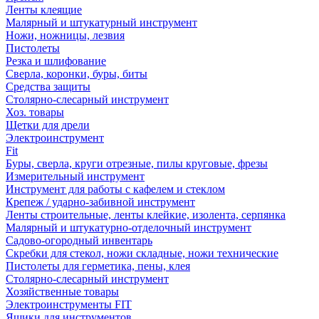
Ленты клеящие
Малярный и штукатурный инструмент
Ножи, ножницы, лезвия
Пистолеты
Резка и шлифование
Сверла, коронки, буры, биты
Средства защиты
Столярно-слесарный инструмент
Хоз. товары
Щетки для дрели
Электроинструмент
Fit
Буры, сверла, круги отрезные, пилы круговые, фрезы
Измерительный инструмент
Инструмент для работы с кафелем и стеклом
Крепеж / ударно-забивной инструмент
Ленты строительные, ленты клейкие, изолента, серпянка
Малярный и штукатурно-отделочный инструмент
Садово-огородный инвентарь
Скребки для стекол, ножи складные, ножи технические
Пистолеты для герметика, пены, клея
Столярно-слесарный инструмент
Хозяйственные товары
Электроинструменты FIT
Ящики для инструментов