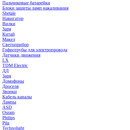
Пальчиковые батарейки
Блоки защиты ламп накаливания
Shetale
Навигатор
Вилки
Заря
Китай
Макел
Светоприбор
Гофротрубы для электропровода
Датчики движения
LX
TDM Electric
ДД
Заря
Домофоны
Дроселя
Звонки
Кабель каналы
Лампы
ASD
Osram
Philips
Pila
Technolight