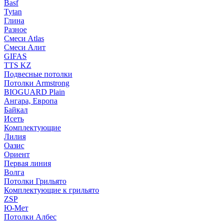
Basf
Tytan
Глина
Разное
Смеси Atlas
Смеси Алит
GIFAS
TTS KZ
Подвесные потолки
Потолки Armstrong
BIOGUARD Plain
Ангара, Европа
Байкал
Исеть
Комплектующие
Лилия
Оазис
Ориент
Первая линия
Волга
Потолки Грильято
Комплектующие к грильято
ZSP
Ю-Мет
Потолки Албес