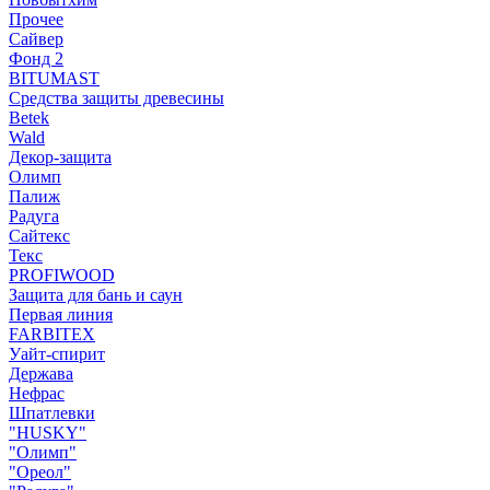
Прочее
Сайвер
Фонд 2
BITUMAST
Средства защиты древесины
Betek
Wald
Декор-защита
Олимп
Палиж
Радуга
Сайтекс
Текс
PROFIWOOD
Защита для бань и саун
Первая линия
FARBITEX
Уайт-спирит
Держава
Нефрас
Шпатлевки
"HUSKY"
"Олимп"
"Ореол"