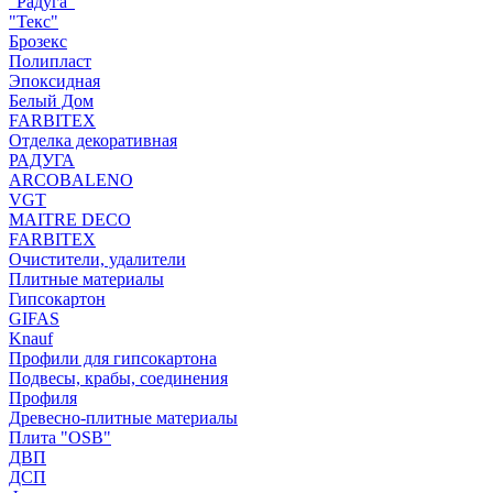
"Радуга"
"Текс"
Брозекс
Полипласт
Эпоксидная
Белый Дом
FARBITEX
Отделка декоративная
РАДУГА
ARCOBALENO
VGT
MAITRE DECO
FARBITEX
Очистители, удалители
Плитные материалы
Гипсокартон
GIFAS
Knauf
Профили для гипсокартона
Подвесы, крабы, соединения
Профиля
Древесно-плитные материалы
Плита "OSB"
ДВП
ДСП