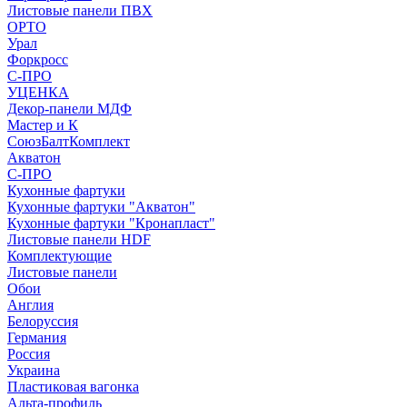
Листовые панели ПВХ
ОРТО
Урал
Форкросс
С-ПРО
УЦЕНКА
Декор-панели МДФ
Мастер и К
СоюзБалтКомплект
Акватон
С-ПРО
Кухонные фартуки
Кухонные фартуки "Акватон"
Кухонные фартуки "Кронапласт"
Листовые панели HDF
Комплектующие
Листовые панели
Обои
Англия
Белоруссия
Германия
Россия
Украина
Пластиковая вагонка
Альта-профиль