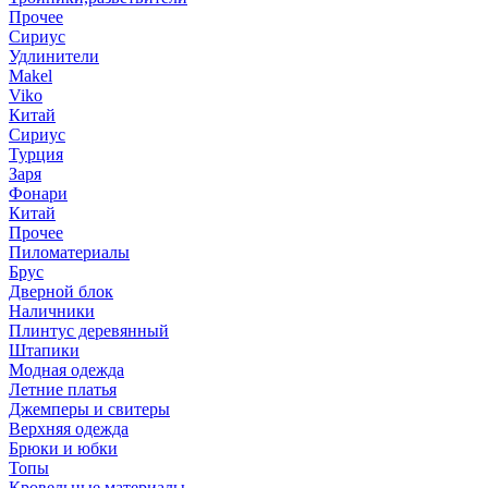
Прочее
Сириус
Удлинители
Makel
Viko
Китай
Сириус
Турция
Заря
Фонари
Китай
Прочее
Пиломатериалы
Брус
Дверной блок
Наличники
Плинтус деревянный
Штапики
Модная одежда
Летние платья
Джемперы и свитеры
Верхняя одежда
Брюки и юбки
Топы
Кровельные материалы