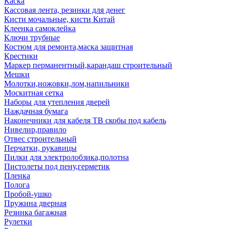
Каска
Кассовая лента, резинки для денег
Кисти мочальные, кисти Китай
Клеенка самоклейка
Ключи трубные
Костюм для ремонта,маска защитная
Крестики
Маркер перманентный,карандаш строительный
Мешки
Молотки,ножовки,лом,напильники
Москитная сетка
Наборы для утепления дверей
Наждачная бумага
Наконечники для кабеля ТВ скобы под кабель
Нивелир,правило
Отвес строительный
Перчатки, рукавицы
Пилки для электролобзика,полотна
Пистолеты под пену,герметик
Пленка
Полога
Пробой-ушко
Пружина дверная
Резинка багажная
Рулетки