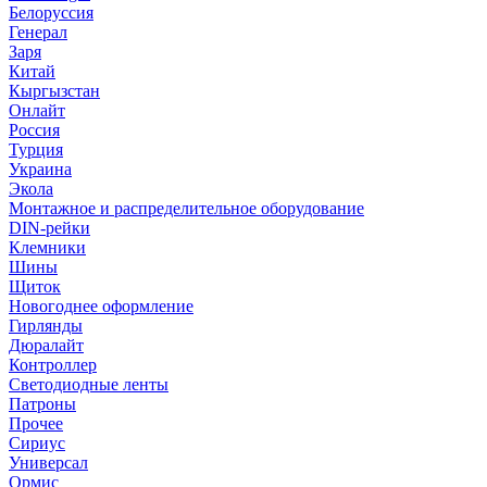
Белоруссия
Генерал
Заря
Китай
Кыргызстан
Онлайт
Россия
Турция
Украина
Экола
Монтажное и распределительное оборудование
DIN-рейки
Клемники
Шины
Щиток
Новогоднее оформление
Гирлянды
Дюралайт
Контроллер
Светодиодные ленты
Патроны
Прочее
Сириус
Универсал
Ормис