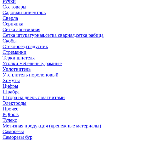
Ручки
С/х товары
Садовый инвентарь
Сверла
Серпянка
Сетка абразивная
Сетка штукатурная,сетка сварная,сетка рабица
Скобы
Стеклорез,градусник
Стремянки
Терки,шпателя
Уголки мебельные, рамные
Уплотнитель
Утеплитель поролоновый
Хомуты
Цифры
Швабра
Штора на дверь с магнитами
Электроды
Прочее
PQtools
Тулекс
Метизная продукция (крепежные материалы)
Саморезы
Саморезы бур