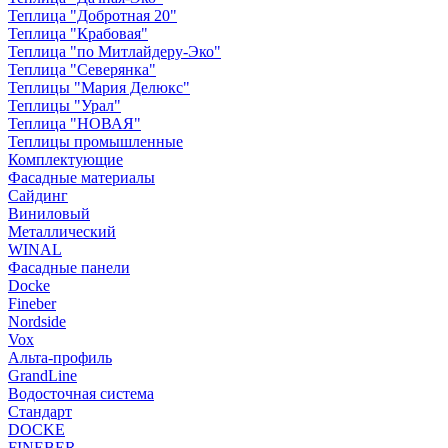
Теплица "Добротная 20"
Теплица "Крабовая"
Теплица "по Митлайдеру-Эко"
Теплица "Северянка"
Теплицы "Мария Делюкс"
Теплицы "Урал"
Теплица "НОВАЯ"
Теплицы промышленные
Комплектующие
Фасадные материалы
Сайдинг
Виниловый
Металлический
WINAL
Фасадные панели
Docke
Fineber
Nordside
Vox
Альта-профиль
GrandLine
Водосточная система
Стандарт
DOCKE
FINEBER