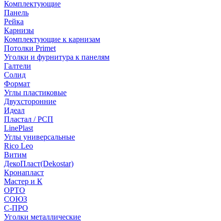
Комплектующие
Панель
Рейка
Карнизы
Комплектующие к карнизам
Потолки Primet
Уголки и фурнитура к панелям
Галтели
Солид
Формат
Углы пластиковые
Двухсторонние
Идеал
Пластал / РСП
LinePlast
Углы универсальные
Rico Leo
Витим
ДекоПласт(Dekostar)
Кронапласт
Мастер и К
ОРТО
СОЮЗ
С-ПРО
Уголки металлические