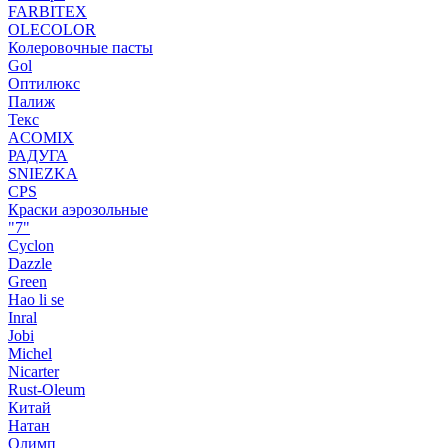
FARBITEX
OLECOLOR
Колеровочные пасты
Gol
Оптилюкс
Палиж
Текс
ACOMIX
РАДУГА
SNIEZKA
CPS
Краски аэрозольные
"7"
Cyclon
Dazzle
Green
Hao li se
Inral
Jobi
Michel
Nicarter
Rust-Oleum
Китай
Натан
Олимп