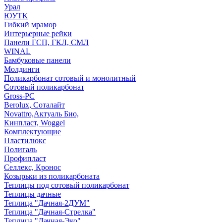
Урал
ЮУТК
Гибкий мрамор
Интерьерные рейки
Панели ГСП, ГКЛ, СМЛ
WINAL
Бамбуковые панели
Молдинги
Поликарбонат сотовый и монолитный
Сотовый поликарбонат
Gross-PC
Berolux, Соталайт
Novattro,Актуаль Био,
Кинпласт, Woggel
Комплектующие
Пластилюкс
Полигаль
Профипласт
Селлекс, Кронос
Козырьки из поликарбоната
Теплицы под сотовый поликарбонат
Теплицы дачные
Теплица "Дачная-2ДУМ"
Теплица "Дачная-Стрелка"
Теплица "Дачная-Эко"