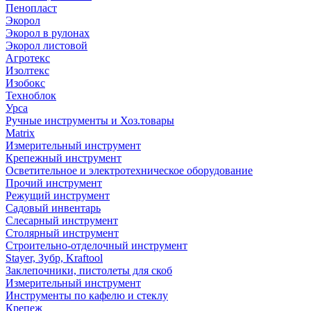
Пенопласт
Экорол
Экорол в рулонах
Экорол листовой
Агротекс
Изолтекс
Изобокс
Техноблок
Урса
Ручные инструменты и Хоз.товары
Matrix
Измерительный инструмент
Крепежный инструмент
Осветительное и электротехническое оборудование
Прочий инструмент
Режущий инструмент
Садовый инвентарь
Слесарный инструмент
Столярный инструмент
Строительно-отделочный инструмент
Stayer, Зубр, Kraftool
Заклепочники, пистолеты для скоб
Измерительный инструмент
Инструменты по кафелю и стеклу
Крепеж