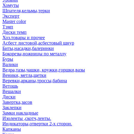
Хомуты
Шпателя,кельмы,терки
Эксперт
Master color
Тэмп
Диски темп
Хоз.товары и прочее
Асбест листовой,асбестовый шнур
Биты,насадки,балеринки
Бокорезы,ножницы по металлу
Буры
Валики
Ведра,тазы,чашки, кружки,горшки,вазы
Веники, метла,щетки
Веревки,арканы,троссы,бабина
Ветошь
Вешалки
Диски
Завертка,засов
Заклепки
Замки накладные
Изоленты ,скотч,ленты.
Индикаторы,отвертки 2-х сторон.
Капканы