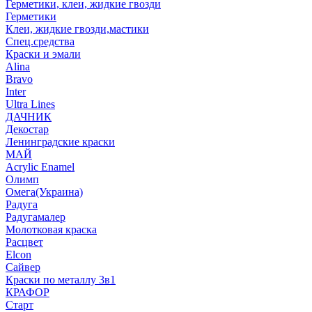
Герметики, клеи, жидкие гвозди
Герметики
Клеи, жидкие гвозди,мастики
Спец.средства
Краски и эмали
Alina
Bravo
Inter
Ultra Lines
ДАЧНИК
Декостар
Ленинградские краски
МАЙ
Acrylic Enamel
Олимп
Омега(Украина)
Радуга
Радугамалер
Молотковая краска
Расцвет
Elcon
Сайвер
Краски по металлу 3в1
КРАФОР
Старт