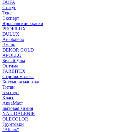
DUFA
Статус
Текс
Эксперт
Ярославские краски
PROFILUX
DULUX
Arcobaleno
Эмаль
DEKOR GOLD
APOLLO
Белый Дом
Оптима
FARBITEX
Стройкомплект
Битумная мастика
Титан
Эксперт
Класс
АкваМаст
Бытовая химия
NA UDALENIE
OLECOLOR
Грунтовки
"Alinex"