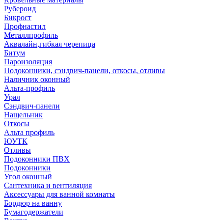
Рубероид
Бикрост
Профнастил
Металлпрофиль
Аквалайн,гибкая черепица
Битум
Пароизоляция
Подоконники, сэндвич-панели, откосы, отливы
Наличник оконный
Альта-профиль
Урал
Сэндвич-панели
Нащельник
Откосы
Альта профиль
ЮУТК
Отливы
Подоконники ПВХ
Подоконники
Угол оконный
Сантехника и вентиляция
Аксессуары для ванной комнаты
Бордюр на ванну
Бумагодержатели