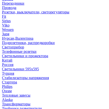
Переходники
Провода
Розетки, выключатели, светорегуляторы
Fit
Sirius
Viko
Wessen
Заря
Нурсан,Валентина
Подрозетники, распредкоробки
Светоприбор
Телефонные розетки
Светильники и прожектора
Китай
Россия
Светильники 595х595
Турция
Стабилизаторы напряжения
Стартера
Philips
Оsrам
Тепловые завесы
Alaska
Трансформаторы
Тройники,разветвители