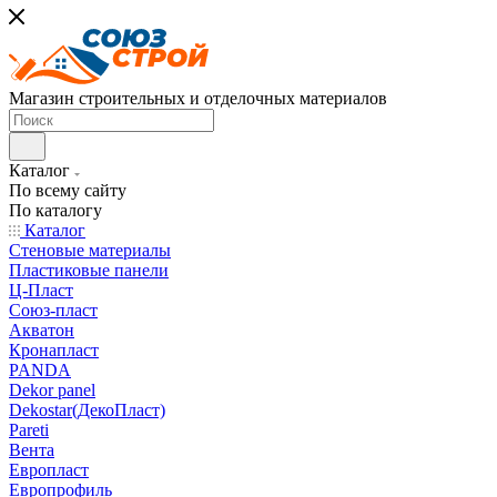
Магазин строительных и отделочных материалов
Каталог
По всему сайту
По каталогу
Каталог
Стеновые материалы
Пластиковые панели
Ц-Пласт
Союз-пласт
Акватон
Кронапласт
PANDA
Dekor panel
Dekostar(ДекоПласт)
Pareti
Вента
Европласт
Европрофиль