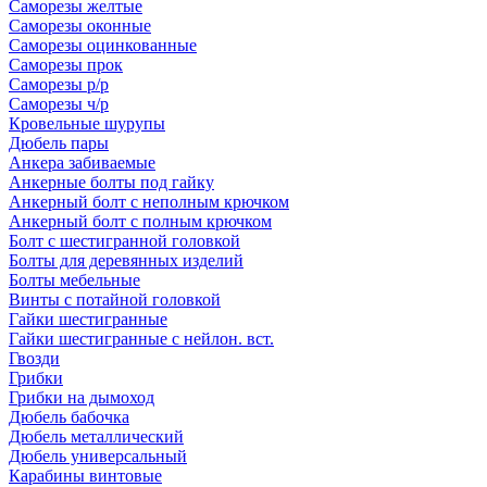
Саморезы желтые
Саморезы оконные
Саморезы оцинкованные
Саморезы прок
Саморезы р/р
Саморезы ч/р
Кровельные шурупы
Дюбель пары
Анкера забиваемые
Анкерные болты под гайку
Анкерный болт с неполным крючком
Анкерный болт с полным крючком
Болт с шестигранной головкой
Болты для деревянных изделий
Болты мебельные
Винты с потайной головкой
Гайки шестигранные
Гайки шестигранные с нейлон. вст.
Гвозди
Грибки
Грибки на дымоход
Дюбель бабочка
Дюбель металлический
Дюбель универсальный
Карабины винтовые