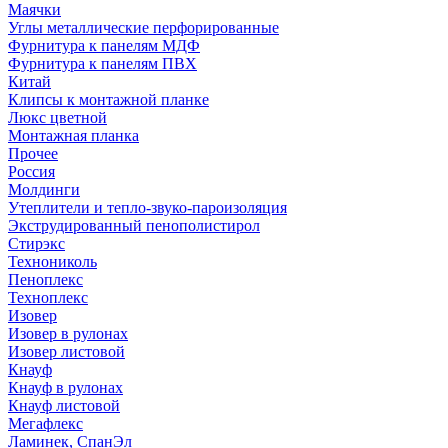
Маячки
Углы металлические перфорированные
Фурнитура к панелям МДФ
Фурнитура к панелям ПВХ
Китай
Клипсы к монтажной планке
Люкс цветной
Монтажная планка
Прочее
Россия
Молдинги
Утеплители и тепло-звуко-пароизоляция
Экструдированный пенополистирол
Стирэкс
Технониколь
Пеноплекс
Техноплекс
Изовер
Изовер в рулонах
Изовер листовой
Кнауф
Кнауф в рулонах
Кнауф листовой
Мегафлекс
Ламинек, СпанЭл