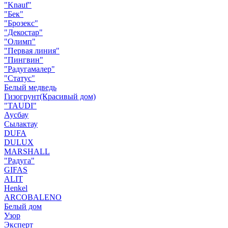
"Knauf"
"Бек"
"Брозекс"
"Декостар"
"Олимп"
"Первая линия"
"Пингвин"
"Радугамалер"
"Статус"
Белый медведь
Гизогрунт(Красивый дом)
"TAUDI"
Аусбау
Сылактау
DUFA
DULUX
MARSHALL
"Радуга"
GIFAS
ALIT
Henkel
ARCOBALENO
Белый дом
Узор
Эксперт