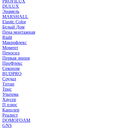
PROFILUX
DULUX
Энамель
MARSHALL
Elastic Color
Белый Дом
Пена монтажная
Rialit
Макрофлекс
Момент
Пеносил
Первая линия
ПроФлекс
Секоном
BUDPRO
Соудал
Титан
Трис
Ультима
Хаусер
П плюс
Канцлер
Реалист
DOMOFOAM
GNS