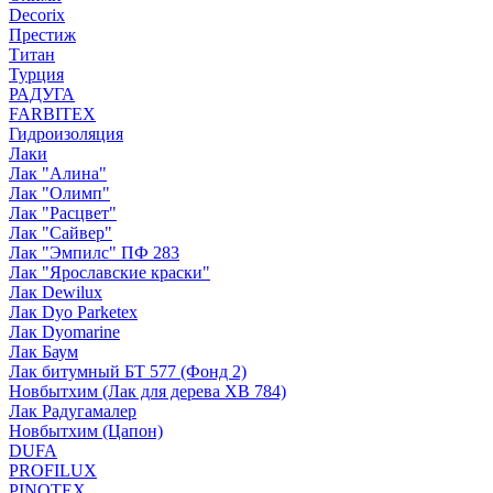
Decorix
Престиж
Титан
Турция
РАДУГА
FARBITEX
Гидроизоляция
Лаки
Лак "Алина"
Лак "Олимп"
Лак "Расцвет"
Лак "Сайвер"
Лак "Эмпилс" ПФ 283
Лак "Ярославские краски"
Лак Dewilux
Лак Dyo Parketex
Лак Dyomarine
Лак Баум
Лак битумный БТ 577 (Фонд 2)
Новбытхим (Лак для дерева ХВ 784)
Лак Радугамалер
Новбытхим (Цапон)
DUFA
PROFILUX
PINOTEX