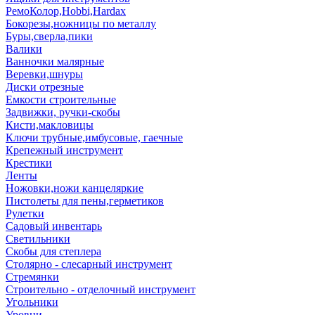
РемоКолор,Hobbi,Hardax
Бокорезы,ножницы по металлу
Буры,сверла,пики
Валики
Ванночки малярные
Веревки,шнуры
Диски отрезные
Емкости строительные
Задвижки, ручки-скобы
Кисти,макловицы
Ключи трубные,имбусовые, гаечные
Крепежный инструмент
Крестики
Ленты
Ножовки,ножи канцеляркие
Пистолеты для пены,герметиков
Рулетки
Садовый инвентарь
Светильники
Скобы для степлера
Столярно - слесарный инструмент
Стремянки
Строительно - отделочный инструмент
Угольники
Уровни