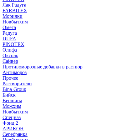
Лак Радуга
FARBITEX
Морилки
Новбытхим
Омега
Радуга
DUFA
PINOTEX
Олифа
Оксоль
Сайвер
Противоморозные добавки в раствор
Антимороз
Прочее
Растворители
Bina-Group
Бийск
Вершина
Можхим
Новбытхим
Спецназ
Фонд 2
АРИКОН
Серебрянка
Новбытхим