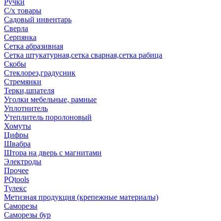
Ручки
С/х товары
Садовый инвентарь
Сверла
Серпянка
Сетка абразивная
Сетка штукатурная,сетка сварная,сетка рабица
Скобы
Стеклорез,градусник
Стремянки
Терки,шпателя
Уголки мебельные, рамные
Уплотнитель
Утеплитель поролоновый
Хомуты
Цифры
Швабра
Штора на дверь с магнитами
Электроды
Прочее
PQtools
Тулекс
Метизная продукция (крепежные материалы)
Саморезы
Саморезы бур