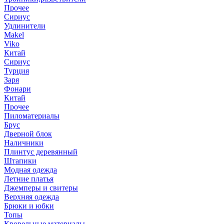
Прочее
Сириус
Удлинители
Makel
Viko
Китай
Сириус
Турция
Заря
Фонари
Китай
Прочее
Пиломатериалы
Брус
Дверной блок
Наличники
Плинтус деревянный
Штапики
Модная одежда
Летние платья
Джемперы и свитеры
Верхняя одежда
Брюки и юбки
Топы
Кровельные материалы