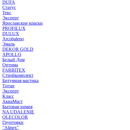
DUFA
Статус
Текс
Эксперт
Ярославские краски
PROFILUX
DULUX
Arcobaleno
Эмаль
DEKOR GOLD
APOLLO
Белый Дом
Оптима
FARBITEX
Стройкомплект
Битумная мастика
Титан
Эксперт
Класс
АкваМаст
Бытовая химия
NA UDALENIE
OLECOLOR
Грунтовки
"Alinex"