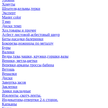
Хомуты
Шпателя,кельмы,терки
Эксперт
Master color
Тэмп
Диски темп
Хоз.товары и прочее
Асбест листовой,асбестовый шнур
Биты,насадки,балеринки
Бокорезы,ножницы по металлу
Буры
Валики
Ведра,тазы,чашки, кружки,горшки,вазы
Веники, метла,щетки
Веревки,арканы,троссы,бабина
Ветошь
Вешалки
Диски
Завертка,засов
Заклепки
Замки накладные
Изоленты ,скотч,ленты.
Индикаторы,отвертки 2-х сторон.
Капканы