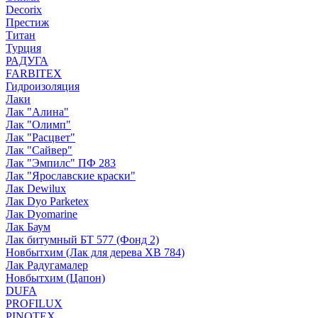
Decorix
Престиж
Титан
Турция
РАДУГА
FARBITEX
Гидроизоляция
Лаки
Лак "Алина"
Лак "Олимп"
Лак "Расцвет"
Лак "Сайвер"
Лак "Эмпилс" ПФ 283
Лак "Ярославские краски"
Лак Dewilux
Лак Dyo Parketex
Лак Dyomarine
Лак Баум
Лак битумный БТ 577 (Фонд 2)
Новбытхим (Лак для дерева ХВ 784)
Лак Радугамалер
Новбытхим (Цапон)
DUFA
PROFILUX
PINOTEX