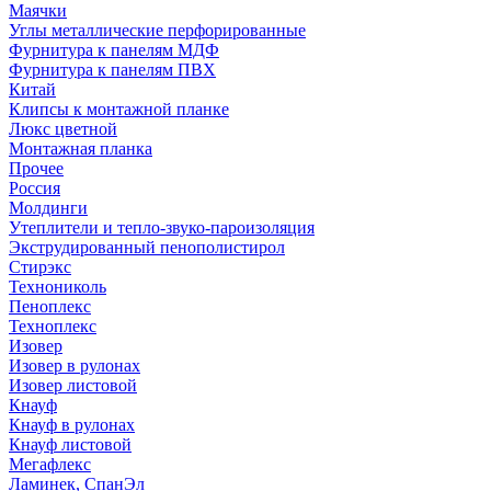
Маячки
Углы металлические перфорированные
Фурнитура к панелям МДФ
Фурнитура к панелям ПВХ
Китай
Клипсы к монтажной планке
Люкс цветной
Монтажная планка
Прочее
Россия
Молдинги
Утеплители и тепло-звуко-пароизоляция
Экструдированный пенополистирол
Стирэкс
Технониколь
Пеноплекс
Техноплекс
Изовер
Изовер в рулонах
Изовер листовой
Кнауф
Кнауф в рулонах
Кнауф листовой
Мегафлекс
Ламинек, СпанЭл