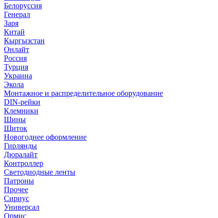
Белоруссия
Генерал
Заря
Китай
Кыргызстан
Онлайт
Россия
Турция
Украина
Экола
Монтажное и распределительное оборудование
DIN-рейки
Клемники
Шины
Щиток
Новогоднее оформление
Гирлянды
Дюралайт
Контроллер
Светодиодные ленты
Патроны
Прочее
Сириус
Универсал
Ормис