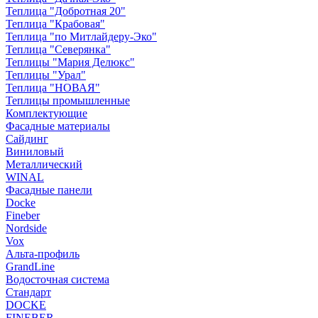
Теплица "Добротная 20"
Теплица "Крабовая"
Теплица "по Митлайдеру-Эко"
Теплица "Северянка"
Теплицы "Мария Делюкс"
Теплицы "Урал"
Теплица "НОВАЯ"
Теплицы промышленные
Комплектующие
Фасадные материалы
Сайдинг
Виниловый
Металлический
WINAL
Фасадные панели
Docke
Fineber
Nordside
Vox
Альта-профиль
GrandLine
Водосточная система
Стандарт
DOCKE
FINEBER