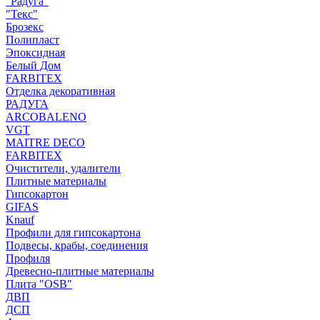
"Радуга"
"Текс"
Брозекс
Полипласт
Эпоксидная
Белый Дом
FARBITEX
Отделка декоративная
РАДУГА
ARCOBALENO
VGT
MAITRE DECO
FARBITEX
Очистители, удалители
Плитные материалы
Гипсокартон
GIFAS
Knauf
Профили для гипсокартона
Подвесы, крабы, соединения
Профиля
Древесно-плитные материалы
Плита "OSB"
ДВП
ДСП