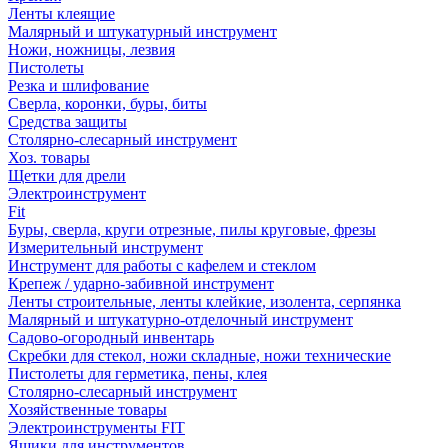
Ленты клеящие
Малярный и штукатурный инструмент
Ножи, ножницы, лезвия
Пистолеты
Резка и шлифование
Сверла, коронки, буры, биты
Средства защиты
Столярно-слесарный инструмент
Хоз. товары
Щетки для дрели
Электроинструмент
Fit
Буры, сверла, круги отрезные, пилы круговые, фрезы
Измерительный инструмент
Инструмент для работы с кафелем и стеклом
Крепеж / ударно-забивной инструмент
Ленты строительные, ленты клейкие, изолента, серпянка
Малярный и штукатурно-отделочный инструмент
Садово-огородный инвентарь
Скребки для стекол, ножи складные, ножи технические
Пистолеты для герметика, пены, клея
Столярно-слесарный инструмент
Хозяйственные товары
Электроинструменты FIT
Ящики для инструментов