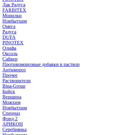
Лак Радуга
FARBITEX
Морилки
Новбытхим
Омега
Радуга
DUFA
PINOTEX
Олифа
Оксоль
Сайвер
Противоморозные добавки в раствор
Антимороз
Прочее
Растворители
Bina-Group
Бийск
Вершина
Можхим
Новбытхим
Спецназ
Фонд 2
АРИКОН
Серебрянка
Новбытхим