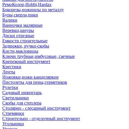
РемоКолор,Hobbi,Hardax
Бокорезы,ножницы по металлу
Буры,сверла,пики
Валики
Ванночки малярные
Веревки,шнуры
Диски отрезные
Емкости строительные
Задвижки, ручки-скобы
Кисти,макловицы
Ключи трубные,имбусовые, гаечные
Крепежный инструмент
Крестики
Ленты
Ножовки,ножи канцеляркие
Пистолеты для пены,герметиков
Рулетки
Садовый инвентарь
Светильники
Скобы для степлера
Столярно - слесарный инструмент
Стремянки
Строительно - отделочный инструмент
Угольники
Уровни