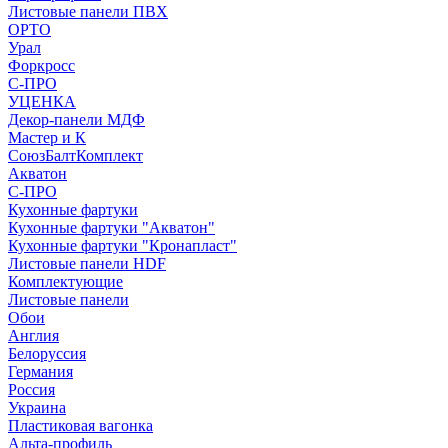
Листовые панели ПВХ
ОРТО
Урал
Форкросс
С-ПРО
УЦЕНКА
Декор-панели МДФ
Мастер и К
СоюзБалтКомплект
Акватон
С-ПРО
Кухонные фартуки
Кухонные фартуки "Акватон"
Кухонные фартуки "Кронапласт"
Листовые панели HDF
Комплектующие
Листовые панели
Обои
Англия
Белоруссия
Германия
Россия
Украина
Пластиковая вагонка
Альта-профиль