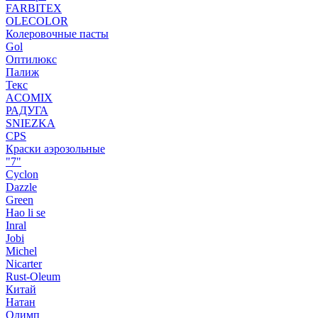
FARBITEX
OLECOLOR
Колеровочные пасты
Gol
Оптилюкс
Палиж
Текс
ACOMIX
РАДУГА
SNIEZKA
CPS
Краски аэрозольные
"7"
Cyclon
Dazzle
Green
Hao li se
Inral
Jobi
Michel
Nicarter
Rust-Oleum
Китай
Натан
Олимп