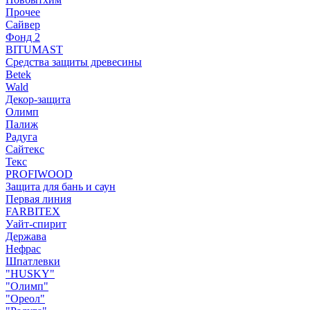
Прочее
Сайвер
Фонд 2
BITUMAST
Средства защиты древесины
Betek
Wald
Декор-защита
Олимп
Палиж
Радуга
Сайтекс
Текс
PROFIWOOD
Защита для бань и саун
Первая линия
FARBITEX
Уайт-спирит
Держава
Нефрас
Шпатлевки
"HUSKY"
"Олимп"
"Ореол"