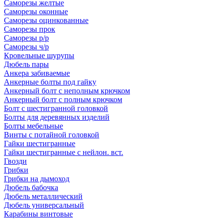
Саморезы желтые
Саморезы оконные
Саморезы оцинкованные
Саморезы прок
Саморезы р/р
Саморезы ч/р
Кровельные шурупы
Дюбель пары
Анкера забиваемые
Анкерные болты под гайку
Анкерный болт с неполным крючком
Анкерный болт с полным крючком
Болт с шестигранной головкой
Болты для деревянных изделий
Болты мебельные
Винты с потайной головкой
Гайки шестигранные
Гайки шестигранные с нейлон. вст.
Гвозди
Грибки
Грибки на дымоход
Дюбель бабочка
Дюбель металлический
Дюбель универсальный
Карабины винтовые