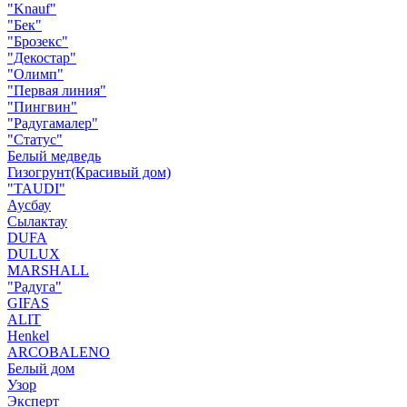
"Knauf"
"Бек"
"Брозекс"
"Декостар"
"Олимп"
"Первая линия"
"Пингвин"
"Радугамалер"
"Статус"
Белый медведь
Гизогрунт(Красивый дом)
"TAUDI"
Аусбау
Сылактау
DUFA
DULUX
MARSHALL
"Радуга"
GIFAS
ALIT
Henkel
ARCOBALENO
Белый дом
Узор
Эксперт