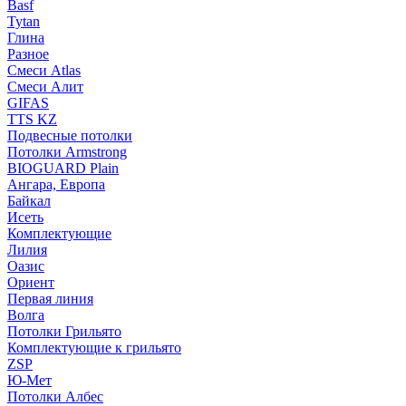
Basf
Tytan
Глина
Разное
Смеси Atlas
Смеси Алит
GIFAS
TTS KZ
Подвесные потолки
Потолки Armstrong
BIOGUARD Plain
Ангара, Европа
Байкал
Исеть
Комплектующие
Лилия
Оазис
Ориент
Первая линия
Волга
Потолки Грильято
Комплектующие к грильято
ZSP
Ю-Мет
Потолки Албес