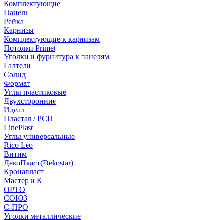
Комплектующие
Панель
Рейка
Карнизы
Комплектующие к карнизам
Потолки Primet
Уголки и фурнитура к панелям
Галтели
Солид
Формат
Углы пластиковые
Двухсторонние
Идеал
Пластал / РСП
LinePlast
Углы универсальные
Rico Leo
Витим
ДекоПласт(Dekostar)
Кронапласт
Мастер и К
ОРТО
СОЮЗ
С-ПРО
Уголки металлические