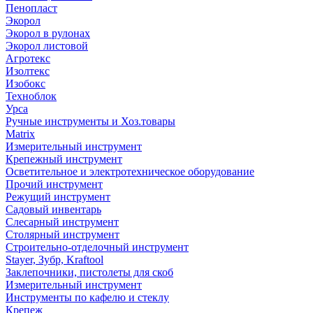
Пенопласт
Экорол
Экорол в рулонах
Экорол листовой
Агротекс
Изолтекс
Изобокс
Техноблок
Урса
Ручные инструменты и Хоз.товары
Matrix
Измерительный инструмент
Крепежный инструмент
Осветительное и электротехническое оборудование
Прочий инструмент
Режущий инструмент
Садовый инвентарь
Слесарный инструмент
Столярный инструмент
Строительно-отделочный инструмент
Stayer, Зубр, Kraftool
Заклепочники, пистолеты для скоб
Измерительный инструмент
Инструменты по кафелю и стеклу
Крепеж