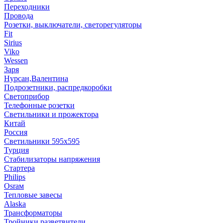
Переходники
Провода
Розетки, выключатели, светорегуляторы
Fit
Sirius
Viko
Wessen
Заря
Нурсан,Валентина
Подрозетники, распредкоробки
Светоприбор
Телефонные розетки
Светильники и прожектора
Китай
Россия
Светильники 595х595
Турция
Стабилизаторы напряжения
Стартера
Philips
Оsrам
Тепловые завесы
Alaska
Трансформаторы
Тройники,разветвители