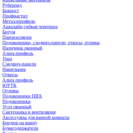
Рубероид
Бикрост
Профнастил
Металлпрофиль
Аквалайн,гибкая черепица
Битум
Пароизоляция
Подоконники, сэндвич-панели, откосы, отливы
Наличник оконный
Альта-профиль
Урал
Сэндвич-панели
Нащельник
Откосы
Альта профиль
ЮУТК
Отливы
Подоконники ПВХ
Подоконники
Угол оконный
Сантехника и вентиляция
Аксессуары для ванной комнаты
Бордюр на ванну
Бумагодержатели