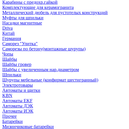
Карабины с предохр.гайкой
Комплектующие для керамогранита
Металлический дюбель для пустотелых конструкций
Муфты для шпильки
Насадки магнитные
Driva
Китай
Германия
Саморез "Улитка"
Саморезы по бетону(монтажные шурупы)
Чопы
Шайбы
Шайбы гровер
Шайбы с увеличенным нар.диаметром
Шпильки
Шурупы мебельные (конфирмат шестигранный)
Электротовары
Автоматы и щитки
KBN
Автоматы EKF
Автоматы ДЭК
Автоматы ИЭК
Прочее
Батарейки
Мизинчиковые батарейки