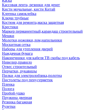
Каска
Кассовая лента, резинки для денег
Кисти мочальные, кисти Китай
Клеенка самоклейка
Ключи трубные
Костюм для ремонта,маска защитная
Крестики
Маркер перманентный,карандаш строительный
Мешки
Молотки,ножовки,лом,напильники
Москитная сетка
Наборы для утепления дверей
Наждачная бумага
Наконечники для кабеля ТВ скобы под кабель
Нивелир,правило
Отвес строительный
Перчатки, рукавицы
Пилки для электролобзика,полотна
Пистолеты под пену,герметик
Пленка
Полога
Пробой-ушко
Пружина дверная
Резинка багажная
Рулетки