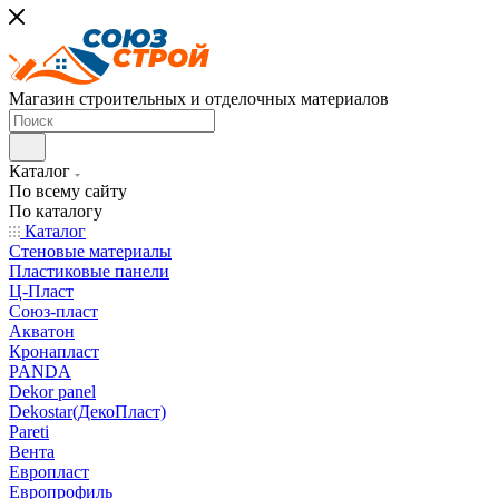
Магазин строительных и отделочных материалов
Каталог
По всему сайту
По каталогу
Каталог
Стеновые материалы
Пластиковые панели
Ц-Пласт
Союз-пласт
Акватон
Кронапласт
PANDA
Dekor panel
Dekostar(ДекоПласт)
Pareti
Вента
Европласт
Европрофиль