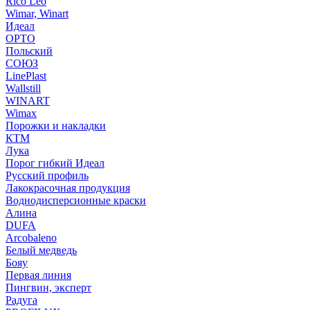
Rico Leo
Wimar, Winart
Идеал
ОРТО
Польский
СОЮЗ
LinePlast
Wallstill
WINART
Wimax
Порожки и накладки
КТМ
Лука
Порог гибкий Идеал
Русский профиль
Лакокрасочная продукция
Воднодисперсионные краски
Алина
DUFA
Arcobaleno
Белый медведь
Бояу
Первая линия
Пингвин, эксперт
Радуга