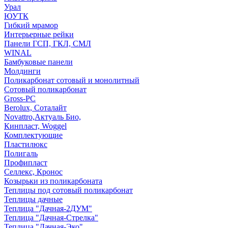
Урал
ЮУТК
Гибкий мрамор
Интерьерные рейки
Панели ГСП, ГКЛ, СМЛ
WINAL
Бамбуковые панели
Молдинги
Поликарбонат сотовый и монолитный
Сотовый поликарбонат
Gross-PC
Berolux, Соталайт
Novattro,Актуаль Био,
Кинпласт, Woggel
Комплектующие
Пластилюкс
Полигаль
Профипласт
Селлекс, Кронос
Козырьки из поликарбоната
Теплицы под сотовый поликарбонат
Теплицы дачные
Теплица "Дачная-2ДУМ"
Теплица "Дачная-Стрелка"
Теплица "Дачная-Эко"