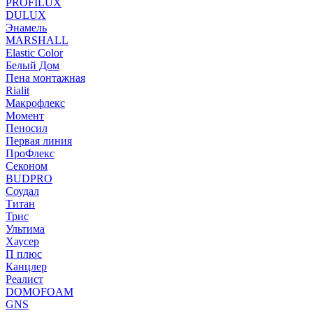
PROFILUX
DULUX
Энамель
MARSHALL
Elastic Color
Белый Дом
Пена монтажная
Rialit
Макрофлекс
Момент
Пеносил
Первая линия
ПроФлекс
Секоном
BUDPRO
Соудал
Титан
Трис
Ультима
Хаусер
П плюс
Канцлер
Реалист
DOMOFOAM
GNS