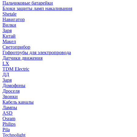
Пальчиковые батарейки
Блоки защиты ламп накаливания
Shetale
Навигатор
Вилки
Заря
Китай
Макел
Светоприбор
Гофротрубы для электропровода
Датчики движения
LX
TDM Electric
ДД
Заря
Домофоны
Дроселя
Звонки
Кабель каналы
Лампы
ASD
Osram
Philips
Pila
Technolight