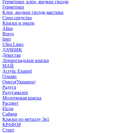
Герметики, клеи, жидкие гвозди
Герметики
Клеи, жидкие гвозди,мастики
Спец.средства
Краски и эмали
Alina
Bravo
Inter
Ultra Lines
ДАЧНИК
Декостар
Ленинградские краски
МАЙ
Acrylic Enamel
Олимп
Омега(Украина)
Радуга
Радугамалер
Молотковая краска
Расцвет
Elcon
Сайвер
Краски по металлу 3в1
КРАФОР
Старт