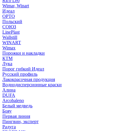
Rico Leo
Wimar, Winart
Идеал
ОРТО
Польский
СОЮЗ
LinePlast
Wallstill
WINART
Wimax
Порожки и накладки
КТМ
Лука
Порог гибкий Идеал
Русский профиль
Лакокрасочная продукция
Воднодисперсионные краски
Алина
DUFA
Arcobaleno
Белый медведь
Бояу
Первая линия
Пингвин, эксперт
Радуга