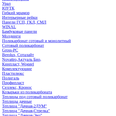
Урал
ЮУТК
Гибкий мрамор
Интерьерные рейки
Панели ГСП, ГКЛ, СМЛ
WINAL
Бамбуковые панели
Молдинги
Поликарбонат сотовый и монолитный
Сотовый поликарбонат
Gross-PC
Berolux, Соталайт
Novattro,Актуаль Био,
Кинпласт, Woggel
Комплектующие
Пластилюкс
Полигаль
Профипласт
Селлекс, Кронос
Козырьки из поликарбоната
Теплицы под сотовый поликарбонат
Теплицы дачные
Теплица "Дачная-2ДУМ"
Теплица "Дачная-Стрелка"
Теплица "Дачная-Эко"