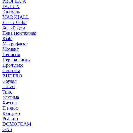
PROFILUX
DULUX
Энамель
MARSHALL
Elastic Color
Белый Дом
Пена монтажная
Rialit
Макрофлекс
Момент
Пеносил
Первая линия
ПроФлекс
Секоном
BUDPRO
Соудал
Титан
Трис
Ультима
Хаусер
П плюс
Канцлер
Реалист
DOMOFOAM
GNS