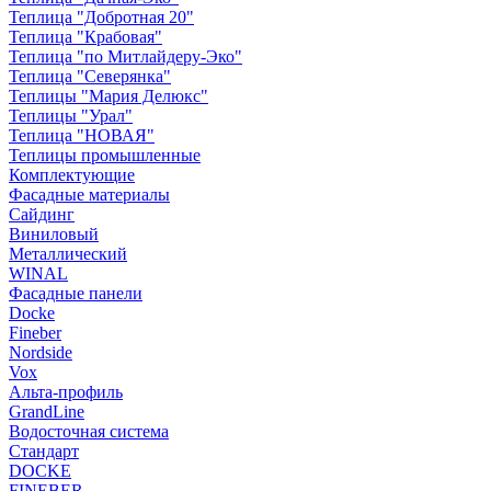
Теплица "Добротная 20"
Теплица "Крабовая"
Теплица "по Митлайдеру-Эко"
Теплица "Северянка"
Теплицы "Мария Делюкс"
Теплицы "Урал"
Теплица "НОВАЯ"
Теплицы промышленные
Комплектующие
Фасадные материалы
Сайдинг
Виниловый
Металлический
WINAL
Фасадные панели
Docke
Fineber
Nordside
Vox
Альта-профиль
GrandLine
Водосточная система
Стандарт
DOCKE
FINEBER