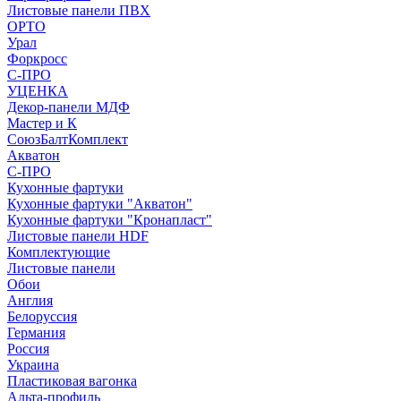
Листовые панели ПВХ
ОРТО
Урал
Форкросс
С-ПРО
УЦЕНКА
Декор-панели МДФ
Мастер и К
СоюзБалтКомплект
Акватон
С-ПРО
Кухонные фартуки
Кухонные фартуки "Акватон"
Кухонные фартуки "Кронапласт"
Листовые панели HDF
Комплектующие
Листовые панели
Обои
Англия
Белоруссия
Германия
Россия
Украина
Пластиковая вагонка
Альта-профиль