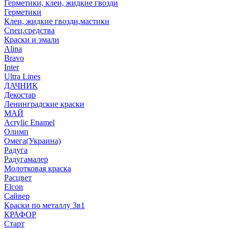
Герметики, клеи, жидкие гвозди
Герметики
Клеи, жидкие гвозди,мастики
Спец.средства
Краски и эмали
Alina
Bravo
Inter
Ultra Lines
ДАЧНИК
Декостар
Ленинградские краски
МАЙ
Acrylic Enamel
Олимп
Омега(Украина)
Радуга
Радугамалер
Молотковая краска
Расцвет
Elcon
Сайвер
Краски по металлу 3в1
КРАФОР
Старт