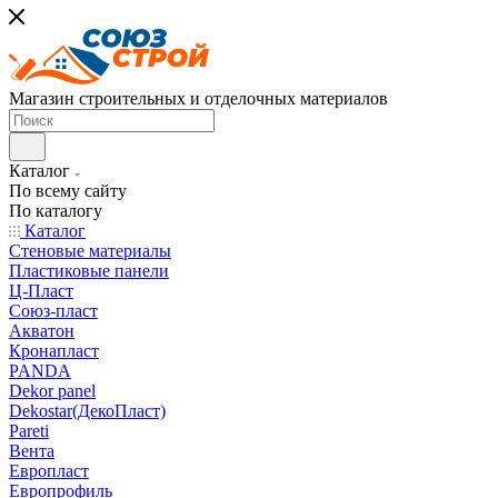
Магазин строительных и отделочных материалов
Каталог
По всему сайту
По каталогу
Каталог
Стеновые материалы
Пластиковые панели
Ц-Пласт
Союз-пласт
Акватон
Кронапласт
PANDA
Dekor panel
Dekostar(ДекоПласт)
Pareti
Вента
Европласт
Европрофиль