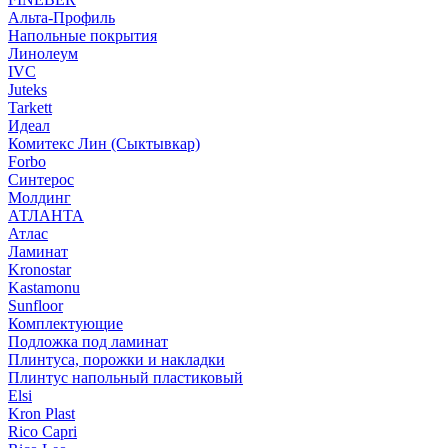
Альта-Профиль
Напольные покрытия
Линолеум
IVC
Juteks
Tarkett
Идеал
Комитекс Лин (Сыктывкар)
Forbo
Синтерос
Молдинг
АТЛАНТА
Атлас
Ламинат
Kronostar
Kastamonu
Sunfloor
Комплектующие
Подложка под ламинат
Плинтуса, порожки и накладки
Плинтус напольный пластиковый
Elsi
Kron Plast
Rico Capri