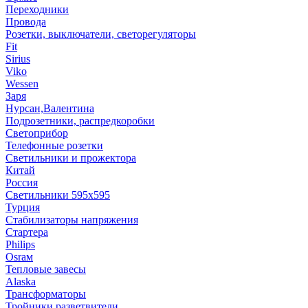
Переходники
Провода
Розетки, выключатели, светорегуляторы
Fit
Sirius
Viko
Wessen
Заря
Нурсан,Валентина
Подрозетники, распредкоробки
Светоприбор
Телефонные розетки
Светильники и прожектора
Китай
Россия
Светильники 595х595
Турция
Стабилизаторы напряжения
Стартера
Philips
Оsrам
Тепловые завесы
Alaska
Трансформаторы
Тройники,разветвители