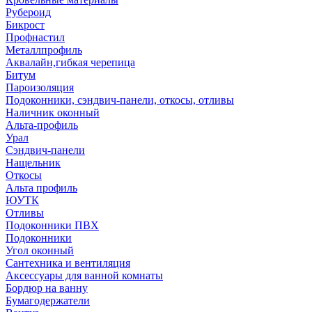
Рубероид
Бикрост
Профнастил
Металлпрофиль
Аквалайн,гибкая черепица
Битум
Пароизоляция
Подоконники, сэндвич-панели, откосы, отливы
Наличник оконный
Альта-профиль
Урал
Сэндвич-панели
Нащельник
Откосы
Альта профиль
ЮУТК
Отливы
Подоконники ПВХ
Подоконники
Угол оконный
Сантехника и вентиляция
Аксессуары для ванной комнаты
Бордюр на ванну
Бумагодержатели