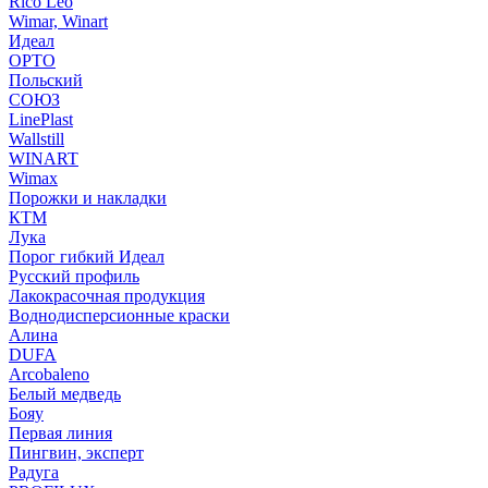
Rico Leo
Wimar, Winart
Идеал
ОРТО
Польский
СОЮЗ
LinePlast
Wallstill
WINART
Wimax
Порожки и накладки
КТМ
Лука
Порог гибкий Идеал
Русский профиль
Лакокрасочная продукция
Воднодисперсионные краски
Алина
DUFA
Arcobaleno
Белый медведь
Бояу
Первая линия
Пингвин, эксперт
Радуга