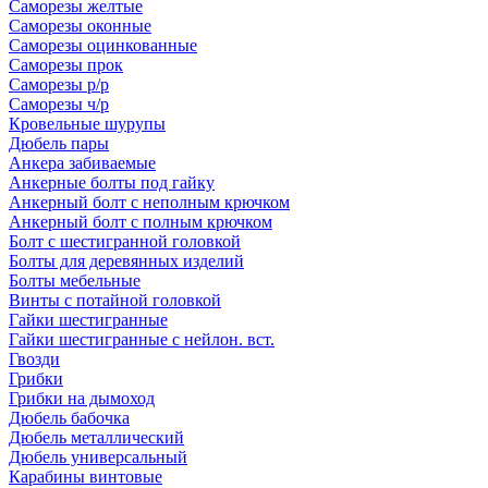
Саморезы желтые
Саморезы оконные
Саморезы оцинкованные
Саморезы прок
Саморезы р/р
Саморезы ч/р
Кровельные шурупы
Дюбель пары
Анкера забиваемые
Анкерные болты под гайку
Анкерный болт с неполным крючком
Анкерный болт с полным крючком
Болт с шестигранной головкой
Болты для деревянных изделий
Болты мебельные
Винты с потайной головкой
Гайки шестигранные
Гайки шестигранные с нейлон. вст.
Гвозди
Грибки
Грибки на дымоход
Дюбель бабочка
Дюбель металлический
Дюбель универсальный
Карабины винтовые