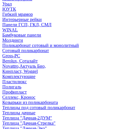
Урал
ЮУТК
Гибкий мрамор
Интерьерные рейки
Панели ГСП, ГКЛ, СМЛ
WINAL
Бамбуковые панели
Молдинги
Поликарбонат сотовый и монолитный
Сотовый поликарбонат
Gross-PC
Berolux, Соталайт
Novattro,Актуаль Био,
Кинпласт, Woggel
Комплектующие
Пластилюкс
Полигаль
Профипласт
Селлекс, Кронос
Козырьки из поликарбоната
Теплицы под сотовый поликарбонат
Теплицы дачные
Теплица "Дачная-2ДУМ"
Теплица "Дачная-Стрелка"
Теплица "Дачная-Эко"