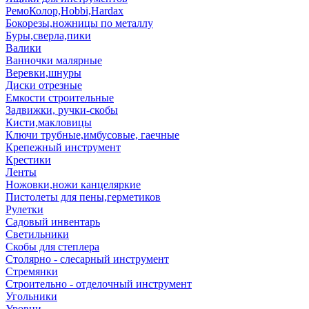
РемоКолор,Hobbi,Hardax
Бокорезы,ножницы по металлу
Буры,сверла,пики
Валики
Ванночки малярные
Веревки,шнуры
Диски отрезные
Емкости строительные
Задвижки, ручки-скобы
Кисти,макловицы
Ключи трубные,имбусовые, гаечные
Крепежный инструмент
Крестики
Ленты
Ножовки,ножи канцеляркие
Пистолеты для пены,герметиков
Рулетки
Садовый инвентарь
Светильники
Скобы для степлера
Столярно - слесарный инструмент
Стремянки
Строительно - отделочный инструмент
Угольники
Уровни