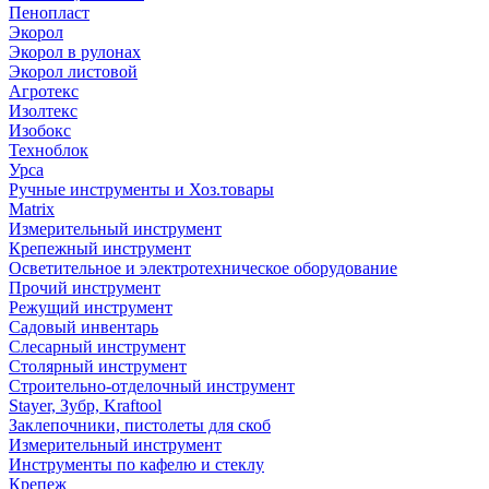
Пенопласт
Экорол
Экорол в рулонах
Экорол листовой
Агротекс
Изолтекс
Изобокс
Техноблок
Урса
Ручные инструменты и Хоз.товары
Matrix
Измерительный инструмент
Крепежный инструмент
Осветительное и электротехническое оборудование
Прочий инструмент
Режущий инструмент
Садовый инвентарь
Слесарный инструмент
Столярный инструмент
Строительно-отделочный инструмент
Stayer, Зубр, Kraftool
Заклепочники, пистолеты для скоб
Измерительный инструмент
Инструменты по кафелю и стеклу
Крепеж