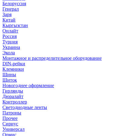
Белоруссия
Генерал
Заря
Китай
Кыргызстан
Онлайт
Россия
Турция
Украина
Экола
Монтажное и распределительное оборудование
DIN-рейки
Клемники
Шины
Щиток
Новогоднее оформление
Гирлянды
Дюралайт
Контроллер
Светодиодные ленты
Патроны
Прочее
Сириус
Универсал
Ормис