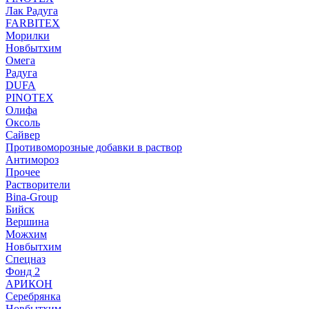
Лак Радуга
FARBITEX
Морилки
Новбытхим
Омега
Радуга
DUFA
PINOTEX
Олифа
Оксоль
Сайвер
Противоморозные добавки в раствор
Антимороз
Прочее
Растворители
Bina-Group
Бийск
Вершина
Можхим
Новбытхим
Спецназ
Фонд 2
АРИКОН
Серебрянка
Новбытхим