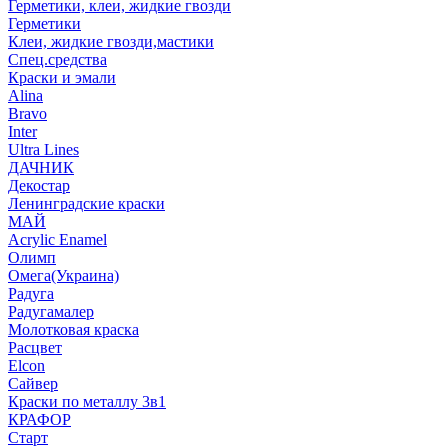
Герметики, клеи, жидкие гвозди
Герметики
Клеи, жидкие гвозди,мастики
Спец.средства
Краски и эмали
Alina
Bravo
Inter
Ultra Lines
ДАЧНИК
Декостар
Ленинградские краски
МАЙ
Acrylic Enamel
Олимп
Омега(Украина)
Радуга
Радугамалер
Молотковая краска
Расцвет
Elcon
Сайвер
Краски по металлу 3в1
КРАФОР
Старт