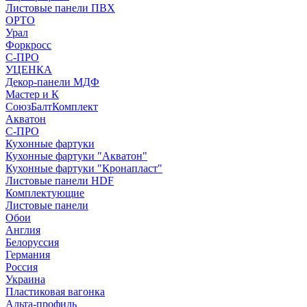
Листовые панели ПВХ
ОРТО
Урал
Форкросс
С-ПРО
УЦЕНКА
Декор-панели МДФ
Мастер и К
СоюзБалтКомплект
Акватон
С-ПРО
Кухонные фартуки
Кухонные фартуки "Акватон"
Кухонные фартуки "Кронапласт"
Листовые панели HDF
Комплектующие
Листовые панели
Обои
Англия
Белоруссия
Германия
Россия
Украина
Пластиковая вагонка
Альта-профиль