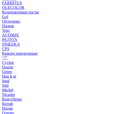
FARBITEX
OLECOLOR
Колеровочные пасты
Gol
Оптилюкс
Палиж
Текс
ACOMIX
РАДУГА
SNIEZKA
CPS
Краски аэрозольные
"7"
Cyclon
Dazzle
Green
Hao li se
Inral
Jobi
Michel
Nicarter
Rust-Oleum
Китай
Натан
Олимп