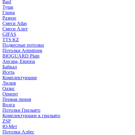
Basf
Tytan
Глина
Разное
Смеси Atlas
Смеси Алит
GIFAS
TTS KZ
Подвесные потолки
Потолки Armstrong
BIOGUARD Plain
Ангара, Европа
Байкал
Исеть
Комплектующие
Лилия
Оазис
Ориент
Первая линия
Волга
Потолки Грильято
Комплектующие к грильято
ZSP
Ю-Мет
Потолки Албес