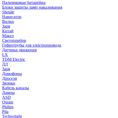
Пальчиковые батарейки
Блоки защиты ламп накаливания
Shetale
Навигатор
Вилки
Заря
Китай
Макел
Светоприбор
Гофротрубы для электропровода
Датчики движения
LX
TDM Electric
ДД
Заря
Домофоны
Дроселя
Звонки
Кабель каналы
Лампы
ASD
Osram
Philips
Pila
Technolight