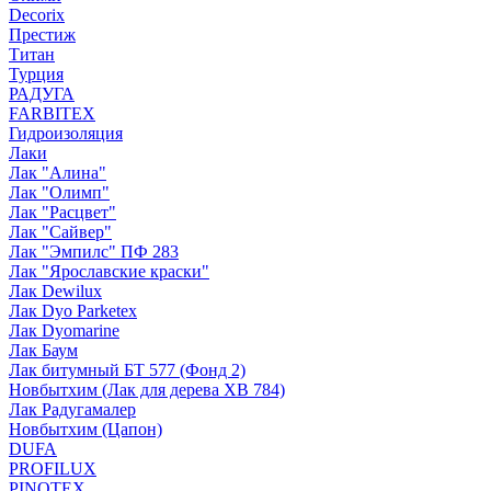
Decorix
Престиж
Титан
Турция
РАДУГА
FARBITEX
Гидроизоляция
Лаки
Лак "Алина"
Лак "Олимп"
Лак "Расцвет"
Лак "Сайвер"
Лак "Эмпилс" ПФ 283
Лак "Ярославские краски"
Лак Dewilux
Лак Dyo Parketex
Лак Dyomarine
Лак Баум
Лак битумный БТ 577 (Фонд 2)
Новбытхим (Лак для дерева ХВ 784)
Лак Радугамалер
Новбытхим (Цапон)
DUFA
PROFILUX
PINOTEX