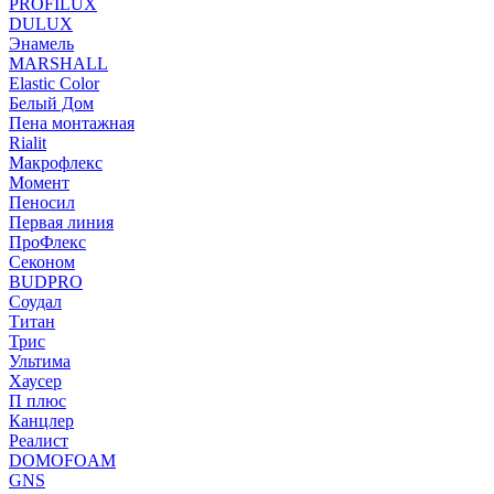
PROFILUX
DULUX
Энамель
MARSHALL
Elastic Color
Белый Дом
Пена монтажная
Rialit
Макрофлекс
Момент
Пеносил
Первая линия
ПроФлекс
Секоном
BUDPRO
Соудал
Титан
Трис
Ультима
Хаусер
П плюс
Канцлер
Реалист
DOMOFOAM
GNS