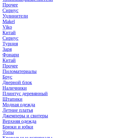
Прочее
Сириус
Удлинители
Makel
Viko
Китай
Сириус
Турция
Заря
Фонари
Китай
Прочее
Пиломатериалы
Брус
Дверной блок
Наличники
Плинтус деревянный
Штапики
Модная одежда
Летние платья
Джемперы и свитеры
Верхняя одежда
Брюки и юбки
Топы
Кровельные материалы