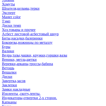
Хомуты
Шпателя,кельмы,терки
Эксперт
Master color
Тэмп
Диски темп
Хоз.товары и прочее
Асбест листовой,асбестовый шнур
Биты,насадки,балеринки
Бокорезы,ножницы по металлу
Буры
Валики
Ведра,тазы,чашки, кружки,горшки,вазы
Веники, метла,щетки
Веревки,арканы,троссы,бабина
Ветошь
Вешалки
Диски
Завертка,засов
Заклепки
Замки накладные
Изоленты ,скотч,ленты.
Индикаторы,отвертки 2-х сторон.
Капканы