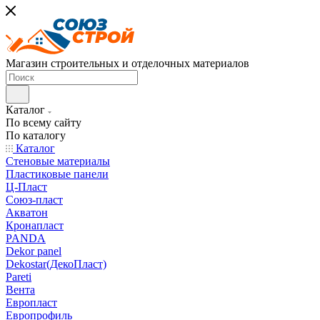
Магазин строительных и отделочных материалов
Каталог
По всему сайту
По каталогу
Каталог
Стеновые материалы
Пластиковые панели
Ц-Пласт
Союз-пласт
Акватон
Кронапласт
PANDA
Dekor panel
Dekostar(ДекоПласт)
Pareti
Вента
Европласт
Европрофиль