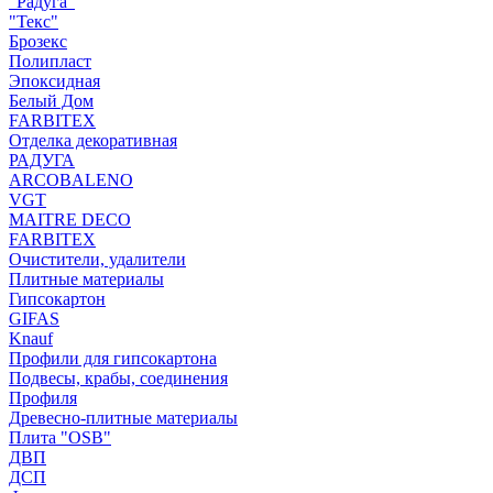
"Радуга"
"Текс"
Брозекс
Полипласт
Эпоксидная
Белый Дом
FARBITEX
Отделка декоративная
РАДУГА
ARCOBALENO
VGT
MAITRE DECO
FARBITEX
Очистители, удалители
Плитные материалы
Гипсокартон
GIFAS
Knauf
Профили для гипсокартона
Подвесы, крабы, соединения
Профиля
Древесно-плитные материалы
Плита "OSB"
ДВП
ДСП