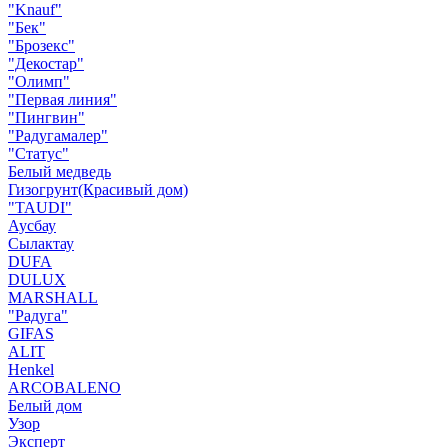
"Knauf"
"Бек"
"Брозекс"
"Декостар"
"Олимп"
"Первая линия"
"Пингвин"
"Радугамалер"
"Статус"
Белый медведь
Гизогрунт(Красивый дом)
"TAUDI"
Аусбау
Сылактау
DUFA
DULUX
MARSHALL
"Радуга"
GIFAS
ALIT
Henkel
ARCOBALENO
Белый дом
Узор
Эксперт