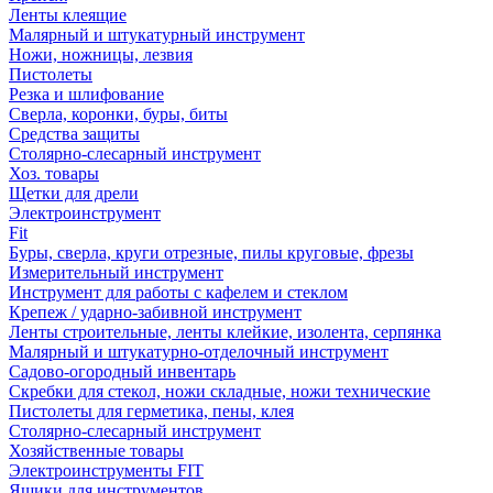
Ленты клеящие
Малярный и штукатурный инструмент
Ножи, ножницы, лезвия
Пистолеты
Резка и шлифование
Сверла, коронки, буры, биты
Средства защиты
Столярно-слесарный инструмент
Хоз. товары
Щетки для дрели
Электроинструмент
Fit
Буры, сверла, круги отрезные, пилы круговые, фрезы
Измерительный инструмент
Инструмент для работы с кафелем и стеклом
Крепеж / ударно-забивной инструмент
Ленты строительные, ленты клейкие, изолента, серпянка
Малярный и штукатурно-отделочный инструмент
Садово-огородный инвентарь
Скребки для стекол, ножи складные, ножи технические
Пистолеты для герметика, пены, клея
Столярно-слесарный инструмент
Хозяйственные товары
Электроинструменты FIT
Ящики для инструментов