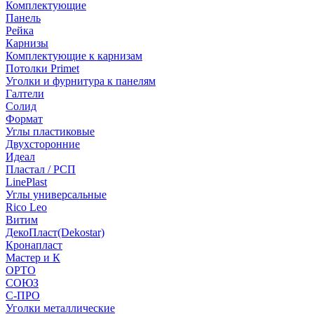
Комплектующие
Панель
Рейка
Карнизы
Комплектующие к карнизам
Потолки Primet
Уголки и фурнитура к панелям
Галтели
Солид
Формат
Углы пластиковые
Двухсторонние
Идеал
Пластал / РСП
LinePlast
Углы универсальные
Rico Leo
Витим
ДекоПласт(Dekostar)
Кронапласт
Мастер и К
ОРТО
СОЮЗ
С-ПРО
Уголки металлические