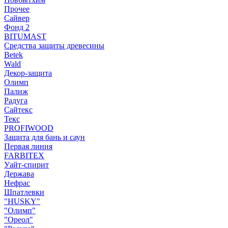
Прочее
Сайвер
Фонд 2
BITUMAST
Средства защиты древесины
Betek
Wald
Декор-защита
Олимп
Палиж
Радуга
Сайтекс
Текс
PROFIWOOD
Защита для бань и саун
Первая линия
FARBITEX
Уайт-спирит
Держава
Нефрас
Шпатлевки
"HUSKY"
"Олимп"
"Ореол"