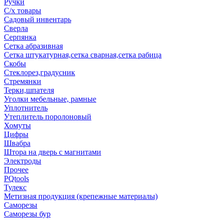
Ручки
С/х товары
Садовый инвентарь
Сверла
Серпянка
Сетка абразивная
Сетка штукатурная,сетка сварная,сетка рабица
Скобы
Стеклорез,градусник
Стремянки
Терки,шпателя
Уголки мебельные, рамные
Уплотнитель
Утеплитель поролоновый
Хомуты
Цифры
Швабра
Штора на дверь с магнитами
Электроды
Прочее
PQtools
Тулекс
Метизная продукция (крепежные материалы)
Саморезы
Саморезы бур