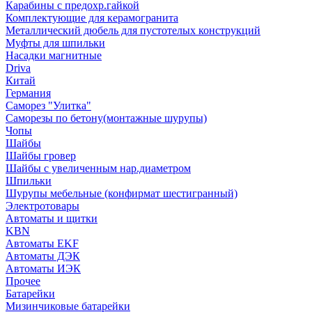
Карабины с предохр.гайкой
Комплектующие для керамогранита
Металлический дюбель для пустотелых конструкций
Муфты для шпильки
Насадки магнитные
Driva
Китай
Германия
Саморез "Улитка"
Саморезы по бетону(монтажные шурупы)
Чопы
Шайбы
Шайбы гровер
Шайбы с увеличенным нар.диаметром
Шпильки
Шурупы мебельные (конфирмат шестигранный)
Электротовары
Автоматы и щитки
KBN
Автоматы EKF
Автоматы ДЭК
Автоматы ИЭК
Прочее
Батарейки
Мизинчиковые батарейки