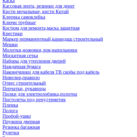
Каска
Кассовая лента, резинки для денег
Кисти мочальные, кисти Китай
Клеенка самоклейка
Ключи трубные
Костюм для ремонта,маска защитная
Крестики
Маркер перманентный,карандаш строительный
Мешки
Молотки,ножовки,лом,напильники
Москитная сетка
Наборы для утепления дверей
Наждачная бумага
Наконечники для кабеля ТВ скобы под кабель
Нивелир,правило
Отвес строительный
Перчатки, рукавицы
Пилки для электролобзика,полотна
Пистолеты под пену,герметик
Пленка
Полога
Пробой-ушко
Пружина дверная
Резинка багажная
Рулетки