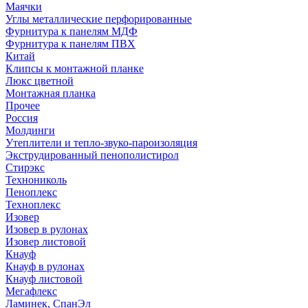
Маячки
Углы металлические перфорированные
Фурнитура к панелям МДФ
Фурнитура к панелям ПВХ
Китай
Клипсы к монтажной планке
Люкс цветной
Монтажная планка
Прочее
Россия
Молдинги
Утеплители и тепло-звуко-пароизоляция
Экструдированный пенополистирол
Стирэкс
Технониколь
Пеноплекс
Техноплекс
Изовер
Изовер в рулонах
Изовер листовой
Кнауф
Кнауф в рулонах
Кнауф листовой
Мегафлекс
Ламинек, СпанЭл