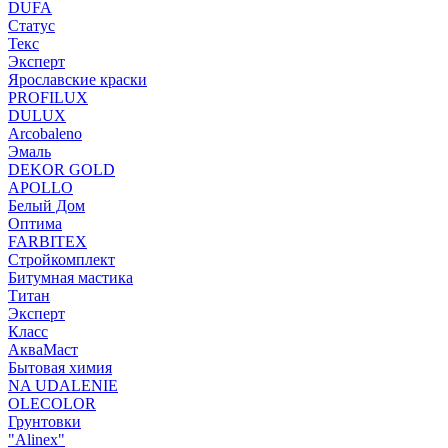
DUFA
Статус
Текс
Эксперт
Ярославские краски
PROFILUX
DULUX
Arcobaleno
Эмаль
DEKOR GOLD
APOLLO
Белый Дом
Оптима
FARBITEX
Стройкомплект
Битумная мастика
Титан
Эксперт
Класс
АкваМаст
Бытовая химия
NA UDALENIE
OLECOLOR
Грунтовки
"Alinex"