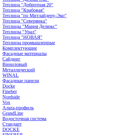
Теплица "Добротная 20"
Теплица "Крабовая"
Теплица "по Митлайдеру-Эко"
Теплица "Северянка"
Теплицы "Мария Делюкс"
Теплицы "Урал"
Теплица "НОВАЯ"
Теплицы промышленные
Комплектующие
Фасадные материалы
Сайдинг
Виниловый
Металлический
WINAL
Фасадные панели
Docke
Fineber
Nordside
Vox
Альта-профиль
GrandLine
Водосточная система
Стандарт
DOCKE
FINEBER