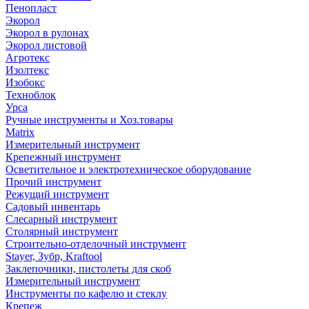
Пенопласт
Экорол
Экорол в рулонах
Экорол листовой
Агротекс
Изолтекс
Изобокс
Техноблок
Урса
Ручные инструменты и Хоз.товары
Matrix
Измерительный инструмент
Крепежный инструмент
Осветительное и электротехническое оборудование
Прочий инструмент
Режущий инструмент
Садовый инвентарь
Слесарный инструмент
Столярный инструмент
Строительно-отделочный инструмент
Stayer, Зубр, Kraftool
Заклепочники, пистолеты для скоб
Измерительный инструмент
Инструменты по кафелю и стеклу
Крепеж