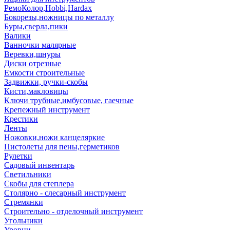
РемоКолор,Hobbi,Hardax
Бокорезы,ножницы по металлу
Буры,сверла,пики
Валики
Ванночки малярные
Веревки,шнуры
Диски отрезные
Емкости строительные
Задвижки, ручки-скобы
Кисти,макловицы
Ключи трубные,имбусовые, гаечные
Крепежный инструмент
Крестики
Ленты
Ножовки,ножи канцеляркие
Пистолеты для пены,герметиков
Рулетки
Садовый инвентарь
Светильники
Скобы для степлера
Столярно - слесарный инструмент
Стремянки
Строительно - отделочный инструмент
Угольники
Уровни