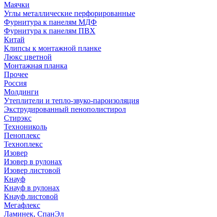
Маячки
Углы металлические перфорированные
Фурнитура к панелям МДФ
Фурнитура к панелям ПВХ
Китай
Клипсы к монтажной планке
Люкс цветной
Монтажная планка
Прочее
Россия
Молдинги
Утеплители и тепло-звуко-пароизоляция
Экструдированный пенополистирол
Стирэкс
Технониколь
Пеноплекс
Техноплекс
Изовер
Изовер в рулонах
Изовер листовой
Кнауф
Кнауф в рулонах
Кнауф листовой
Мегафлекс
Ламинек, СпанЭл