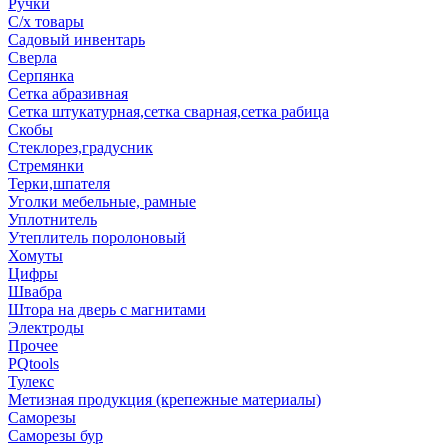
Ручки
С/х товары
Садовый инвентарь
Сверла
Серпянка
Сетка абразивная
Сетка штукатурная,сетка сварная,сетка рабица
Скобы
Стеклорез,градусник
Стремянки
Терки,шпателя
Уголки мебельные, рамные
Уплотнитель
Утеплитель поролоновый
Хомуты
Цифры
Швабра
Штора на дверь с магнитами
Электроды
Прочее
PQtools
Тулекс
Метизная продукция (крепежные материалы)
Саморезы
Саморезы бур