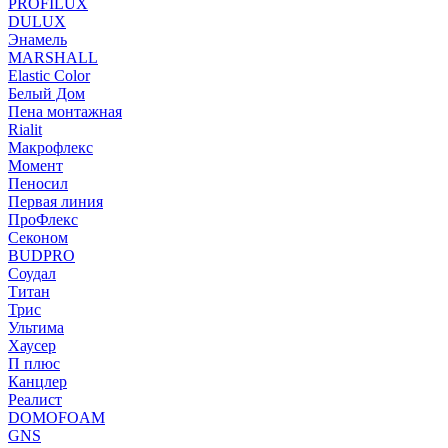
PROFILUX
DULUX
Энамель
MARSHALL
Elastic Color
Белый Дом
Пена монтажная
Rialit
Макрофлекс
Момент
Пеносил
Первая линия
ПроФлекс
Секоном
BUDPRO
Соудал
Титан
Трис
Ультима
Хаусер
П плюс
Канцлер
Реалист
DOMOFOAM
GNS