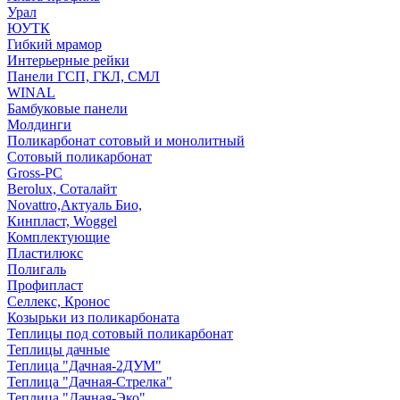
Урал
ЮУТК
Гибкий мрамор
Интерьерные рейки
Панели ГСП, ГКЛ, СМЛ
WINAL
Бамбуковые панели
Молдинги
Поликарбонат сотовый и монолитный
Сотовый поликарбонат
Gross-PC
Berolux, Соталайт
Novattro,Актуаль Био,
Кинпласт, Woggel
Комплектующие
Пластилюкс
Полигаль
Профипласт
Селлекс, Кронос
Козырьки из поликарбоната
Теплицы под сотовый поликарбонат
Теплицы дачные
Теплица "Дачная-2ДУМ"
Теплица "Дачная-Стрелка"
Теплица "Дачная-Эко"