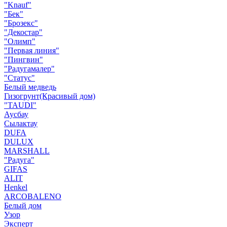
"Knauf"
"Бек"
"Брозекс"
"Декостар"
"Олимп"
"Первая линия"
"Пингвин"
"Радугамалер"
"Статус"
Белый медведь
Гизогрунт(Красивый дом)
"TAUDI"
Аусбау
Сылактау
DUFA
DULUX
MARSHALL
"Радуга"
GIFAS
ALIT
Henkel
ARCOBALENO
Белый дом
Узор
Эксперт