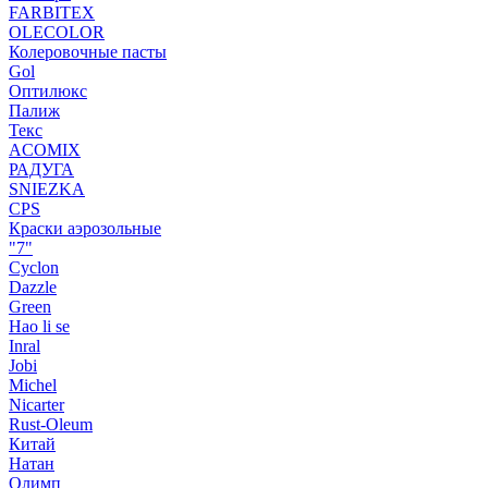
FARBITEX
OLECOLOR
Колеровочные пасты
Gol
Оптилюкс
Палиж
Текс
ACOMIX
РАДУГА
SNIEZKA
CPS
Краски аэрозольные
"7"
Cyclon
Dazzle
Green
Hao li se
Inral
Jobi
Michel
Nicarter
Rust-Oleum
Китай
Натан
Олимп