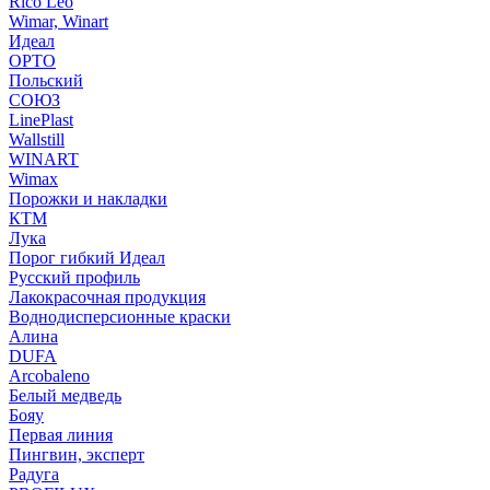
Rico Leo
Wimar, Winart
Идеал
ОРТО
Польский
СОЮЗ
LinePlast
Wallstill
WINART
Wimax
Порожки и накладки
КТМ
Лука
Порог гибкий Идеал
Русский профиль
Лакокрасочная продукция
Воднодисперсионные краски
Алина
DUFA
Arcobaleno
Белый медведь
Бояу
Первая линия
Пингвин, эксперт
Радуга