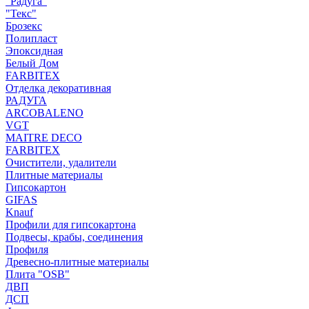
"Радуга"
"Текс"
Брозекс
Полипласт
Эпоксидная
Белый Дом
FARBITEX
Отделка декоративная
РАДУГА
ARCOBALENO
VGT
MAITRE DECO
FARBITEX
Очистители, удалители
Плитные материалы
Гипсокартон
GIFAS
Knauf
Профили для гипсокартона
Подвесы, крабы, соединения
Профиля
Древесно-плитные материалы
Плита "OSB"
ДВП
ДСП