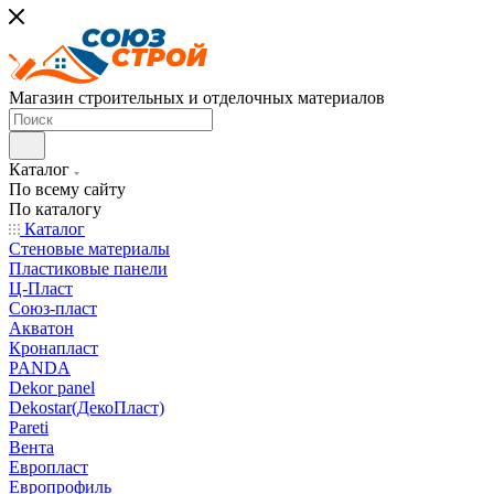
Магазин строительных и отделочных материалов
Каталог
По всему сайту
По каталогу
Каталог
Стеновые материалы
Пластиковые панели
Ц-Пласт
Союз-пласт
Акватон
Кронапласт
PANDA
Dekor panel
Dekostar(ДекоПласт)
Pareti
Вента
Европласт
Европрофиль