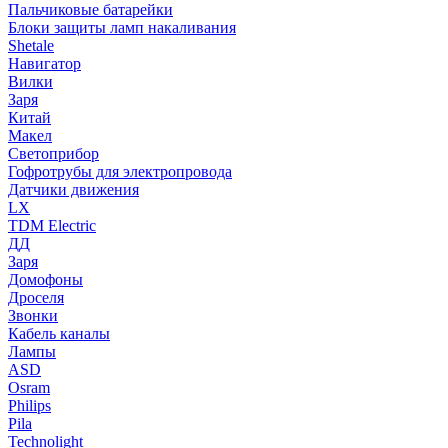
Пальчиковые батарейки
Блоки защиты ламп накаливания
Shetale
Навигатор
Вилки
Заря
Китай
Макел
Светоприбор
Гофротрубы для электропровода
Датчики движения
LX
TDM Electric
ДД
Заря
Домофоны
Дроселя
Звонки
Кабель каналы
Лампы
ASD
Osram
Philips
Pila
Technolight