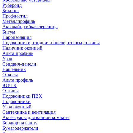
Рубероид
Бикрост
Профнастил
Металлпрофиль
Аквалайн,гибкая черепица
Битум
Пароизоляция
Подоконники, сэндвич-панели, откосы, отливы
Наличник оконный
Альта-профиль
Урал
Сэндвич-панели
Нащельник
Откосы
Альта профиль
ЮУТК
Отливы
Подоконники ПВХ
Подоконники
Угол оконный
Сантехника и вентиляция
Аксессуары для ванной комнаты
Бордюр на ванну
Бумагодержатели