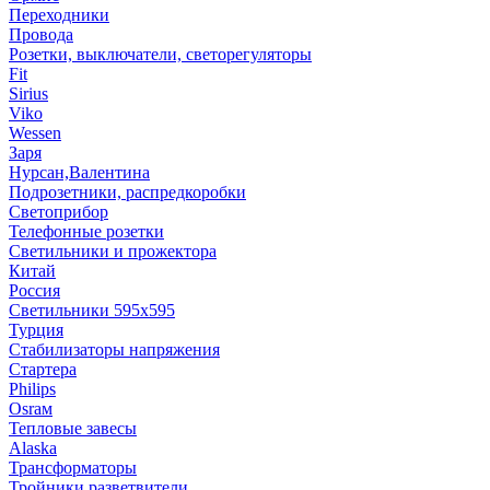
Переходники
Провода
Розетки, выключатели, светорегуляторы
Fit
Sirius
Viko
Wessen
Заря
Нурсан,Валентина
Подрозетники, распредкоробки
Светоприбор
Телефонные розетки
Светильники и прожектора
Китай
Россия
Светильники 595х595
Турция
Стабилизаторы напряжения
Стартера
Philips
Оsrам
Тепловые завесы
Alaska
Трансформаторы
Тройники,разветвители