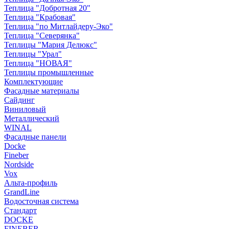
Теплица "Добротная 20"
Теплица "Крабовая"
Теплица "по Митлайдеру-Эко"
Теплица "Северянка"
Теплицы "Мария Делюкс"
Теплицы "Урал"
Теплица "НОВАЯ"
Теплицы промышленные
Комплектующие
Фасадные материалы
Сайдинг
Виниловый
Металлический
WINAL
Фасадные панели
Docke
Fineber
Nordside
Vox
Альта-профиль
GrandLine
Водосточная система
Стандарт
DOCKE
FINEBER