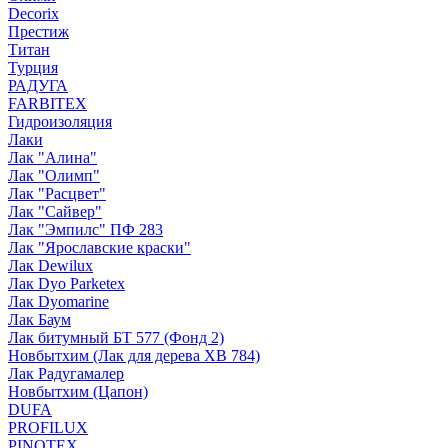
Decorix
Престиж
Титан
Турция
РАДУГА
FARBITEX
Гидроизоляция
Лаки
Лак "Алина"
Лак "Олимп"
Лак "Расцвет"
Лак "Сайвер"
Лак "Эмпилс" ПФ 283
Лак "Ярославские краски"
Лак Dewilux
Лак Dyo Parketex
Лак Dyomarine
Лак Баум
Лак битумный БТ 577 (Фонд 2)
Новбытхим (Лак для дерева ХВ 784)
Лак Радугамалер
Новбытхим (Цапон)
DUFA
PROFILUX
PINOTEX