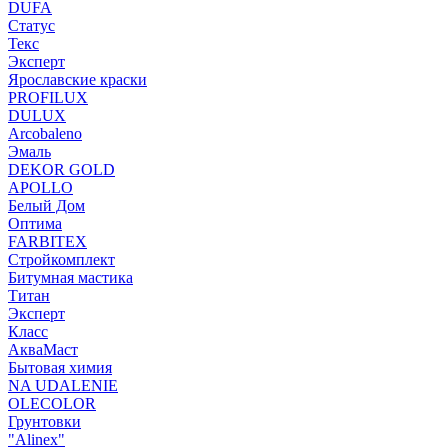
DUFA
Статус
Текс
Эксперт
Ярославские краски
PROFILUX
DULUX
Arcobaleno
Эмаль
DEKOR GOLD
APOLLO
Белый Дом
Оптима
FARBITEX
Стройкомплект
Битумная мастика
Титан
Эксперт
Класс
АкваМаст
Бытовая химия
NA UDALENIE
OLECOLOR
Грунтовки
"Alinex"