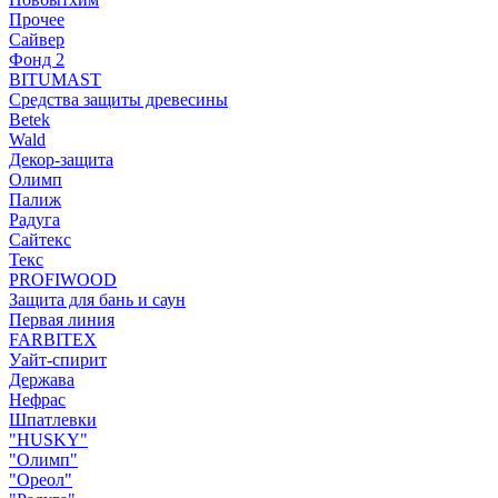
Прочее
Сайвер
Фонд 2
BITUMAST
Средства защиты древесины
Betek
Wald
Декор-защита
Олимп
Палиж
Радуга
Сайтекс
Текс
PROFIWOOD
Защита для бань и саун
Первая линия
FARBITEX
Уайт-спирит
Держава
Нефрас
Шпатлевки
"HUSKY"
"Олимп"
"Ореол"