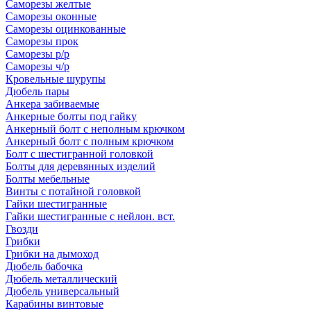
Саморезы желтые
Саморезы оконные
Саморезы оцинкованные
Саморезы прок
Саморезы р/р
Саморезы ч/р
Кровельные шурупы
Дюбель пары
Анкера забиваемые
Анкерные болты под гайку
Анкерный болт с неполным крючком
Анкерный болт с полным крючком
Болт с шестигранной головкой
Болты для деревянных изделий
Болты мебельные
Винты с потайной головкой
Гайки шестигранные
Гайки шестигранные с нейлон. вст.
Гвозди
Грибки
Грибки на дымоход
Дюбель бабочка
Дюбель металлический
Дюбель универсальный
Карабины винтовые