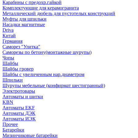
Карабины с предохр.гайкой
Комплектующие для керамогранита
Металлический дюбель для пустотелых конструкций
Муфты для шпильки
Насадки магнитные
Driva
Китай
Германия
Саморез "Улитка"
Саморезы по бетону(монтажные шурупы)
Чопы
Шайбы
Шайбы гровер
Шайбы с увеличенным нар.диаметром
Шпильки
Шурупы мебельные (конфирмат шестигранный)
Электротовары
Автоматы и щитки
KBN
Автоматы EKF
Автоматы ДЭК
Автоматы ИЭК
Прочее
Батарейки
Мизинчиковые батарейки