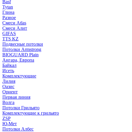
Basf
Tytan
Глина
Разное
Смеси Atlas
Смеси Алит
GIFAS
TTS KZ
Подвесные потолки
Потолки Armstrong
BIOGUARD Plain
Ангара, Европа
Байкал
Исеть
Комплектующие
Лилия
Оазис
Ориент
Первая линия
Волга
Потолки Грильято
Комплектующие к грильято
ZSP
Ю-Мет
Потолки Албес