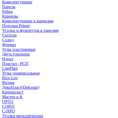
Комплектующие
Панель
Рейка
Карнизы
Комплектующие к карнизам
Потолки Primet
Уголки и фурнитура к панелям
Галтели
Солид
Формат
Углы пластиковые
Двухсторонние
Идеал
Пластал / РСП
LinePlast
Углы универсальные
Rico Leo
Витим
ДекоПласт(Dekostar)
Кронапласт
Мастер и К
ОРТО
СОЮЗ
С-ПРО
Уголки металлические