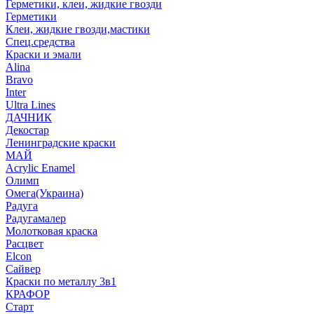
Герметики, клеи, жидкие гвозди
Герметики
Клеи, жидкие гвозди,мастики
Спец.средства
Краски и эмали
Alina
Bravo
Inter
Ultra Lines
ДАЧНИК
Декостар
Ленинградские краски
МАЙ
Acrylic Enamel
Олимп
Омега(Украина)
Радуга
Радугамалер
Молотковая краска
Расцвет
Elcon
Сайвер
Краски по металлу 3в1
КРАФОР
Старт