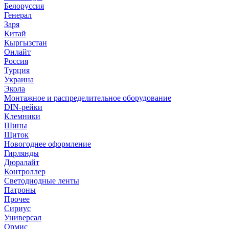
Белоруссия
Генерал
Заря
Китай
Кыргызстан
Онлайт
Россия
Турция
Украина
Экола
Монтажное и распределительное оборудование
DIN-рейки
Клемники
Шины
Щиток
Новогоднее оформление
Гирлянды
Дюралайт
Контроллер
Светодиодные ленты
Патроны
Прочее
Сириус
Универсал
Ормис