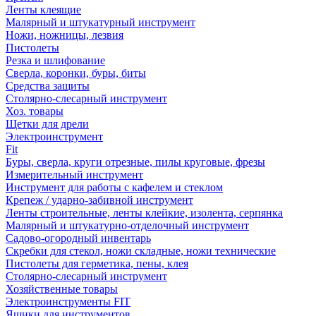
Ленты клеящие
Малярный и штукатурный инструмент
Ножи, ножницы, лезвия
Пистолеты
Резка и шлифование
Сверла, коронки, буры, биты
Средства защиты
Столярно-слесарный инструмент
Хоз. товары
Щетки для дрели
Электроинструмент
Fit
Буры, сверла, круги отрезные, пилы круговые, фрезы
Измерительный инструмент
Инструмент для работы с кафелем и стеклом
Крепеж / ударно-забивной инструмент
Ленты строительные, ленты клейкие, изолента, серпянка
Малярный и штукатурно-отделочный инструмент
Садово-огородный инвентарь
Скребки для стекол, ножи складные, ножи технические
Пистолеты для герметика, пены, клея
Столярно-слесарный инструмент
Хозяйственные товары
Электроинструменты FIT
Ящики для инструментов