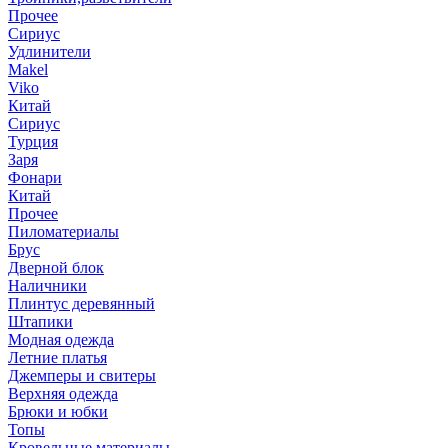
Прочее
Сириус
Удлинители
Makel
Viko
Китай
Сириус
Турция
Заря
Фонари
Китай
Прочее
Пиломатериалы
Брус
Дверной блок
Наличники
Плинтус деревянный
Штапики
Модная одежда
Летние платья
Джемперы и свитеры
Верхняя одежда
Брюки и юбки
Топы
Кровельные материалы