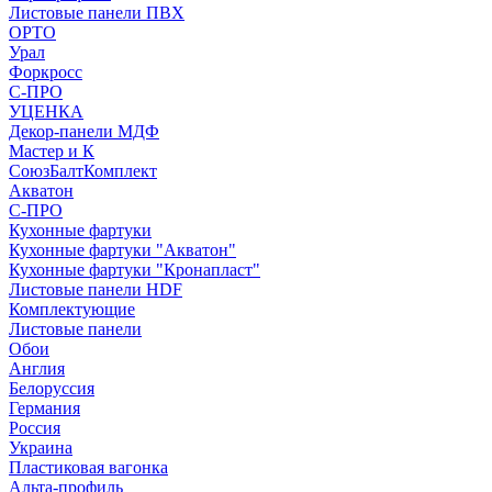
Листовые панели ПВХ
ОРТО
Урал
Форкросс
С-ПРО
УЦЕНКА
Декор-панели МДФ
Мастер и К
СоюзБалтКомплект
Акватон
С-ПРО
Кухонные фартуки
Кухонные фартуки "Акватон"
Кухонные фартуки "Кронапласт"
Листовые панели HDF
Комплектующие
Листовые панели
Обои
Англия
Белоруссия
Германия
Россия
Украина
Пластиковая вагонка
Альта-профиль