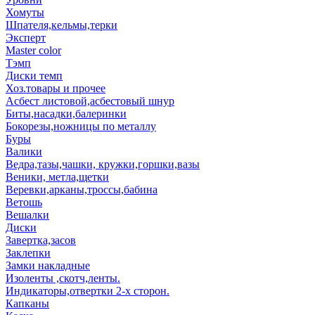
Хомуты
Шпателя,кельмы,терки
Эксперт
Master color
Тэмп
Диски темп
Хоз.товары и прочее
Асбест листовой,асбестовый шнур
Биты,насадки,балеринки
Бокорезы,ножницы по металлу
Буры
Валики
Ведра,тазы,чашки, кружки,горшки,вазы
Веники, метла,щетки
Веревки,арканы,троссы,бабина
Ветошь
Вешалки
Диски
Завертка,засов
Заклепки
Замки накладные
Изоленты ,скотч,ленты.
Индикаторы,отвертки 2-х сторон.
Капканы