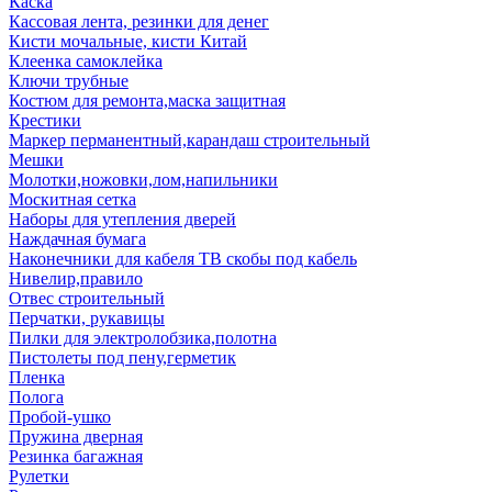
Каска
Кассовая лента, резинки для денег
Кисти мочальные, кисти Китай
Клеенка самоклейка
Ключи трубные
Костюм для ремонта,маска защитная
Крестики
Маркер перманентный,карандаш строительный
Мешки
Молотки,ножовки,лом,напильники
Москитная сетка
Наборы для утепления дверей
Наждачная бумага
Наконечники для кабеля ТВ скобы под кабель
Нивелир,правило
Отвес строительный
Перчатки, рукавицы
Пилки для электролобзика,полотна
Пистолеты под пену,герметик
Пленка
Полога
Пробой-ушко
Пружина дверная
Резинка багажная
Рулетки