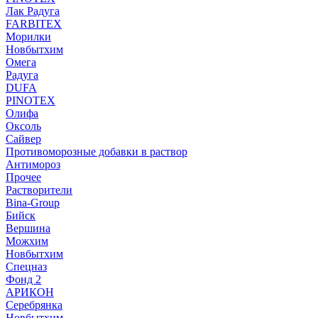
Лак Радуга
FARBITEX
Морилки
Новбытхим
Омега
Радуга
DUFA
PINOTEX
Олифа
Оксоль
Сайвер
Противоморозные добавки в раствор
Антимороз
Прочее
Растворители
Bina-Group
Бийск
Вершина
Можхим
Новбытхим
Спецназ
Фонд 2
АРИКОН
Серебрянка
Новбытхим