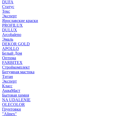
DUFA
Статус
Текс
Эксперт
Ярославские краски
PROFILUX
DULUX
Arcobaleno
Эмаль
DEKOR GOLD
APOLLO
Белый Дом
Оптима
FARBITEX
Стройкомплект
Битумная мастика
Титан
Эксперт
Класс
АкваМаст
Бытовая химия
NA UDALENIE
OLECOLOR
Грунтовки
"Alinex"