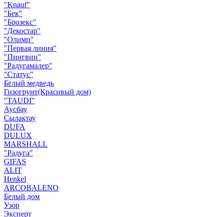
"Knauf"
"Бек"
"Брозекс"
"Декостар"
"Олимп"
"Первая линия"
"Пингвин"
"Радугамалер"
"Статус"
Белый медведь
Гизогрунт(Красивый дом)
"TAUDI"
Аусбау
Сылактау
DUFA
DULUX
MARSHALL
"Радуга"
GIFAS
ALIT
Henkel
ARCOBALENO
Белый дом
Узор
Эксперт