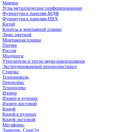
Маячки
Углы металлические перфорированные
Фурнитура к панелям МДФ
Фурнитура к панелям ПВХ
Китай
Клипсы к монтажной планке
Люкс цветной
Монтажная планка
Прочее
Россия
Молдинги
Утеплители и тепло-звуко-пароизоляция
Экструдированный пенополистирол
Стирэкс
Технониколь
Пеноплекс
Техноплекс
Изовер
Изовер в рулонах
Изовер листовой
Кнауф
Кнауф в рулонах
Кнауф листовой
Мегафлекс
Ламинек, СпанЭл