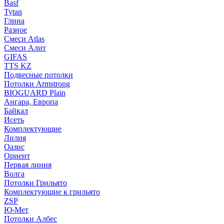
Basf
Tytan
Глина
Разное
Смеси Atlas
Смеси Алит
GIFAS
TTS KZ
Подвесные потолки
Потолки Armstrong
BIOGUARD Plain
Ангара, Европа
Байкал
Исеть
Комплектующие
Лилия
Оазис
Ориент
Первая линия
Волга
Потолки Грильято
Комплектующие к грильято
ZSP
Ю-Мет
Потолки Албес