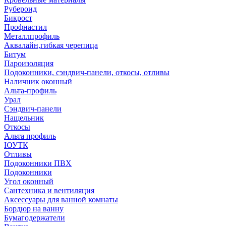
Рубероид
Бикрост
Профнастил
Металлпрофиль
Аквалайн,гибкая черепица
Битум
Пароизоляция
Подоконники, сэндвич-панели, откосы, отливы
Наличник оконный
Альта-профиль
Урал
Сэндвич-панели
Нащельник
Откосы
Альта профиль
ЮУТК
Отливы
Подоконники ПВХ
Подоконники
Угол оконный
Сантехника и вентиляция
Аксессуары для ванной комнаты
Бордюр на ванну
Бумагодержатели