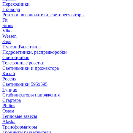
Переходники
Провода
Розетки, выключатели, светорегуляторы
Fit
Sirius
Viko
Wessen
Заря
Нурсан,Валентина
Подрозетники, распредкоробки
Светоприбор
Телефонные розетки
Светильники и прожектора
Китай
Россия
Светильники 595х595
Турция
Стабилизаторы напряжения
Стартера
Philips
Оsrам
Тепловые завесы
Alaska
Трансформаторы
Тройники,разветвители