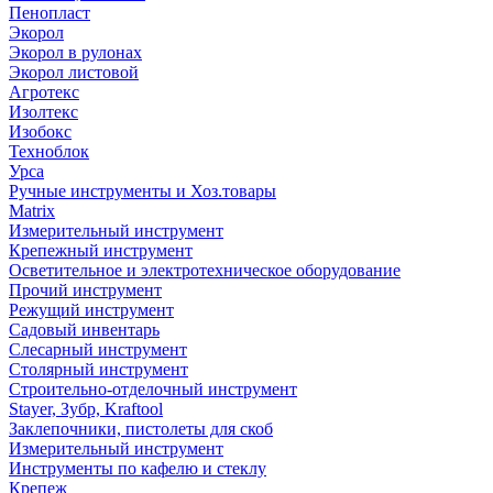
Пенопласт
Экорол
Экорол в рулонах
Экорол листовой
Агротекс
Изолтекс
Изобокс
Техноблок
Урса
Ручные инструменты и Хоз.товары
Matrix
Измерительный инструмент
Крепежный инструмент
Осветительное и электротехническое оборудование
Прочий инструмент
Режущий инструмент
Садовый инвентарь
Слесарный инструмент
Столярный инструмент
Строительно-отделочный инструмент
Stayer, Зубр, Kraftool
Заклепочники, пистолеты для скоб
Измерительный инструмент
Инструменты по кафелю и стеклу
Крепеж