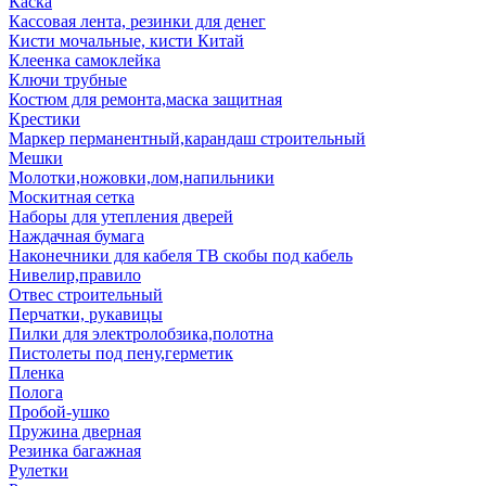
Каска
Кассовая лента, резинки для денег
Кисти мочальные, кисти Китай
Клеенка самоклейка
Ключи трубные
Костюм для ремонта,маска защитная
Крестики
Маркер перманентный,карандаш строительный
Мешки
Молотки,ножовки,лом,напильники
Москитная сетка
Наборы для утепления дверей
Наждачная бумага
Наконечники для кабеля ТВ скобы под кабель
Нивелир,правило
Отвес строительный
Перчатки, рукавицы
Пилки для электролобзика,полотна
Пистолеты под пену,герметик
Пленка
Полога
Пробой-ушко
Пружина дверная
Резинка багажная
Рулетки