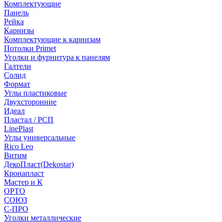
Комплектующие
Панель
Рейка
Карнизы
Комплектующие к карнизам
Потолки Primet
Уголки и фурнитура к панелям
Галтели
Солид
Формат
Углы пластиковые
Двухсторонние
Идеал
Пластал / РСП
LinePlast
Углы универсальные
Rico Leo
Витим
ДекоПласт(Dekostar)
Кронапласт
Мастер и К
ОРТО
СОЮЗ
С-ПРО
Уголки металлические