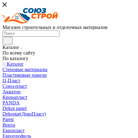
Магазин строительных и отделочных материалов
Каталог
По всему сайту
По каталогу
Каталог
Стеновые материалы
Пластиковые панели
Ц-Пласт
Союз-пласт
Акватон
Кронапласт
PANDA
Dekor panel
Dekostar(ДекоПласт)
Pareti
Вента
Европласт
Европрофиль