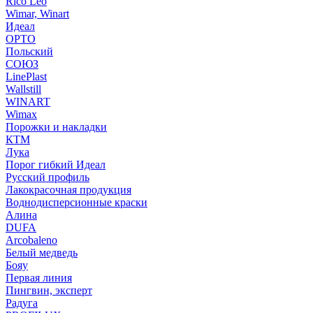
Rico Leo
Wimar, Winart
Идеал
ОРТО
Польский
СОЮЗ
LinePlast
Wallstill
WINART
Wimax
Порожки и накладки
КТМ
Лука
Порог гибкий Идеал
Русский профиль
Лакокрасочная продукция
Воднодисперсионные краски
Алина
DUFA
Arcobaleno
Белый медведь
Бояу
Первая линия
Пингвин, эксперт
Радуга