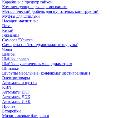
Карабины с предохр.гайкой
Комплектующие для керамогранита
Металлический дюбель для пустотелых конструкций
Муфты для шпильки
Насадки магнитные
Driva
Китай
Германия
Саморез "Улитка"
Саморезы по бетону(монтажные шурупы)
Чопы
Шайбы
Шайбы гровер
Шайбы с увеличенным нар.диаметром
Шпильки
Шурупы мебельные (конфирмат шестигранный)
Электротовары
Автоматы и щитки
KBN
Автоматы EKF
Автоматы ДЭК
Автоматы ИЭК
Прочее
Батарейки
Мизинчиковые батарейки