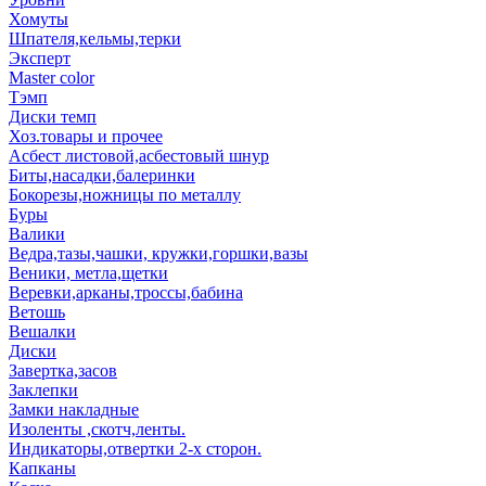
Хомуты
Шпателя,кельмы,терки
Эксперт
Master color
Тэмп
Диски темп
Хоз.товары и прочее
Асбест листовой,асбестовый шнур
Биты,насадки,балеринки
Бокорезы,ножницы по металлу
Буры
Валики
Ведра,тазы,чашки, кружки,горшки,вазы
Веники, метла,щетки
Веревки,арканы,троссы,бабина
Ветошь
Вешалки
Диски
Завертка,засов
Заклепки
Замки накладные
Изоленты ,скотч,ленты.
Индикаторы,отвертки 2-х сторон.
Капканы