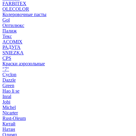
FARBITEX
OLECOLOR
Колеровочные пасты
Gol
Оптилюкс
Палиж
Текс
ACOMIX
РАДУГА
SNIEZKA
CPS
Краски аэрозольные
"7"
Cyclon
Dazzle
Green
Hao li se
Inral
Jobi
Michel
Nicarter
Rust-Oleum
Китай
Натан
Олимп