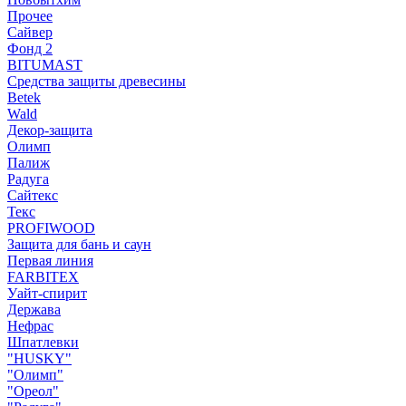
Прочее
Сайвер
Фонд 2
BITUMAST
Средства защиты древесины
Betek
Wald
Декор-защита
Олимп
Палиж
Радуга
Сайтекс
Текс
PROFIWOOD
Защита для бань и саун
Первая линия
FARBITEX
Уайт-спирит
Держава
Нефрас
Шпатлевки
"HUSKY"
"Олимп"
"Ореол"