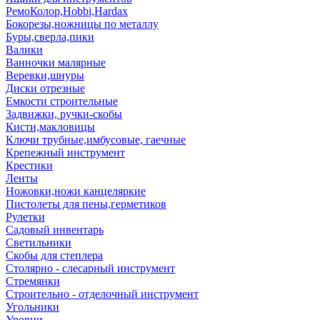
РемоКолор,Hobbi,Hardax
Бокорезы,ножницы по металлу
Буры,сверла,пики
Валики
Ванночки малярные
Веревки,шнуры
Диски отрезные
Емкости строительные
Задвижки, ручки-скобы
Кисти,макловицы
Ключи трубные,имбусовые, гаечные
Крепежный инструмент
Крестики
Ленты
Ножовки,ножи канцеляркие
Пистолеты для пены,герметиков
Рулетки
Садовый инвентарь
Светильники
Скобы для степлера
Столярно - слесарный инструмент
Стремянки
Строительно - отделочный инструмент
Угольники
Уровни