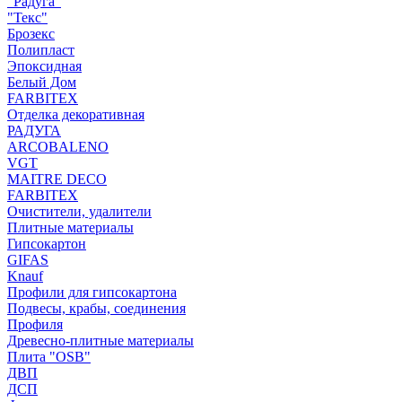
"Радуга"
"Текс"
Брозекс
Полипласт
Эпоксидная
Белый Дом
FARBITEX
Отделка декоративная
РАДУГА
ARCOBALENO
VGT
MAITRE DECO
FARBITEX
Очистители, удалители
Плитные материалы
Гипсокартон
GIFAS
Knauf
Профили для гипсокартона
Подвесы, крабы, соединения
Профиля
Древесно-плитные материалы
Плита "OSB"
ДВП
ДСП