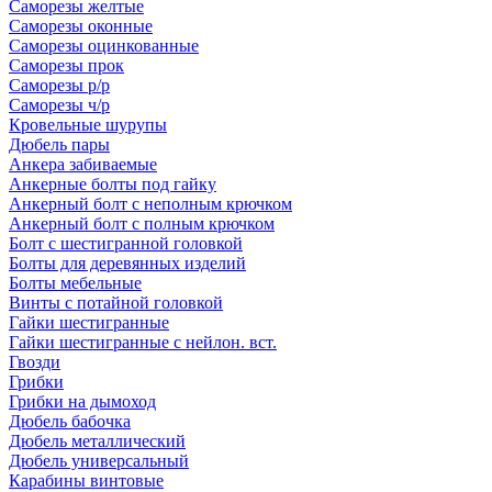
Саморезы желтые
Саморезы оконные
Саморезы оцинкованные
Саморезы прок
Саморезы р/р
Саморезы ч/р
Кровельные шурупы
Дюбель пары
Анкера забиваемые
Анкерные болты под гайку
Анкерный болт с неполным крючком
Анкерный болт с полным крючком
Болт с шестигранной головкой
Болты для деревянных изделий
Болты мебельные
Винты с потайной головкой
Гайки шестигранные
Гайки шестигранные с нейлон. вст.
Гвозди
Грибки
Грибки на дымоход
Дюбель бабочка
Дюбель металлический
Дюбель универсальный
Карабины винтовые