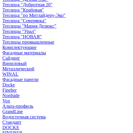
Теплица "Добротная 20"
Теплица "Крабовая"
Теплица "по Митлайдеру-Эко"
Теплица "Северянка"
Теплицы "Мария Делюкс"
Теплицы "Урал"
Теплица "НОВАЯ"
Теплицы промышленные
Комплектующие
Фасадные материалы
Сайдинг
Виниловый
Металлический
WINAL
Фасадные панели
Docke
Fineber
Nordside
Vox
Альта-профиль
GrandLine
Водосточная система
Стандарт
DOCKE
FINEBER