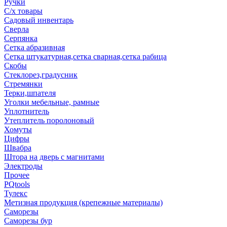
Ручки
С/х товары
Садовый инвентарь
Сверла
Серпянка
Сетка абразивная
Сетка штукатурная,сетка сварная,сетка рабица
Скобы
Стеклорез,градусник
Стремянки
Терки,шпателя
Уголки мебельные, рамные
Уплотнитель
Утеплитель поролоновый
Хомуты
Цифры
Швабра
Штора на дверь с магнитами
Электроды
Прочее
PQtools
Тулекс
Метизная продукция (крепежные материалы)
Саморезы
Саморезы бур