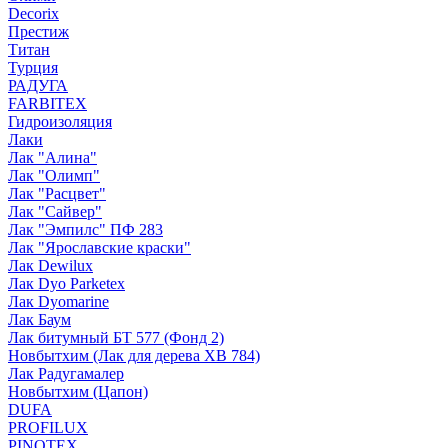
Decorix
Престиж
Титан
Турция
РАДУГА
FARBITEX
Гидроизоляция
Лаки
Лак "Алина"
Лак "Олимп"
Лак "Расцвет"
Лак "Сайвер"
Лак "Эмпилс" ПФ 283
Лак "Ярославские краски"
Лак Dewilux
Лак Dyo Parketex
Лак Dyomarine
Лак Баум
Лак битумный БТ 577 (Фонд 2)
Новбытхим (Лак для дерева ХВ 784)
Лак Радугамалер
Новбытхим (Цапон)
DUFA
PROFILUX
PINOTEX