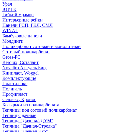
Урал
ЮУТК
Гибкий мрамор
Интерьерные рейки
Панели ГСП, ГКЛ, СМЛ
WINAL
Бамбуковые панели
Молдинги
Поликарбонат сотовый и монолитный
Сотовый поликарбонат
Gross-PC
Berolux, Соталайт
Novattro,Актуаль Био,
Кинпласт, Woggel
Комплектующие
Пластилюкс
Полигаль
Профипласт
Селлекс, Кронос
Козырьки из поликарбоната
Теплицы под сотовый поликарбонат
Теплицы дачные
Теплица "Дачная-2ДУМ"
Теплица "Дачная-Стрелка"
Теплица "Дачная-Эко"