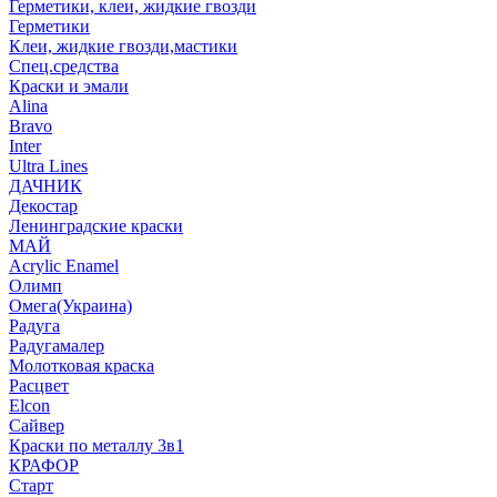
Герметики, клеи, жидкие гвозди
Герметики
Клеи, жидкие гвозди,мастики
Спец.средства
Краски и эмали
Alina
Bravo
Inter
Ultra Lines
ДАЧНИК
Декостар
Ленинградские краски
МАЙ
Acrylic Enamel
Олимп
Омега(Украина)
Радуга
Радугамалер
Молотковая краска
Расцвет
Elcon
Сайвер
Краски по металлу 3в1
КРАФОР
Старт