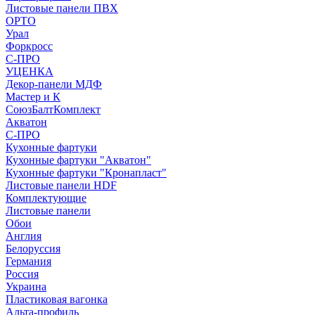
Листовые панели ПВХ
ОРТО
Урал
Форкросс
С-ПРО
УЦЕНКА
Декор-панели МДФ
Мастер и К
СоюзБалтКомплект
Акватон
С-ПРО
Кухонные фартуки
Кухонные фартуки "Акватон"
Кухонные фартуки "Кронапласт"
Листовые панели HDF
Комплектующие
Листовые панели
Обои
Англия
Белоруссия
Германия
Россия
Украина
Пластиковая вагонка
Альта-профиль