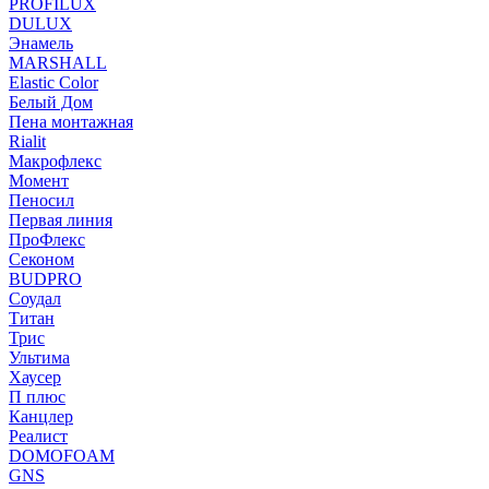
PROFILUX
DULUX
Энамель
MARSHALL
Elastic Color
Белый Дом
Пена монтажная
Rialit
Макрофлекс
Момент
Пеносил
Первая линия
ПроФлекс
Секоном
BUDPRO
Соудал
Титан
Трис
Ультима
Хаусер
П плюс
Канцлер
Реалист
DOMOFOAM
GNS