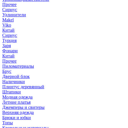
Прочее
Сириус
Удлинители
Makel
Viko
Китай
Сириус
Турция
Заря
Фонари
Китай
Прочее
Пиломатериалы
Брус
Дверной блок
Наличники
Плинтус деревянный
Штапики
Модная одежда
Летние платья
Джемперы и свитеры
Верхняя одежда
Брюки и юбки
Топы
Кровельные материалы