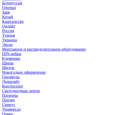
Белоруссия
Генерал
Заря
Китай
Кыргызстан
Онлайт
Россия
Турция
Украина
Экола
Монтажное и распределительное оборудование
DIN-рейки
Клемники
Шины
Щиток
Новогоднее оформление
Гирлянды
Дюралайт
Контроллер
Светодиодные ленты
Патроны
Прочее
Сириус
Универсал
Ормис