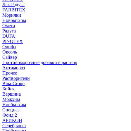
Лак Радуга
FARBITEX
Морилки
Новбытхим
Омега
Радуга
DUFA
PINOTEX
Олифа
Оксоль
Сайвер
Противоморозные добавки в раствор
Антимороз
Прочее
Растворители
Bina-Group
Бийск
Вершина
Можхим
Новбытхим
Спецназ
Фонд 2
АРИКОН
Серебрянка
Новбытхим