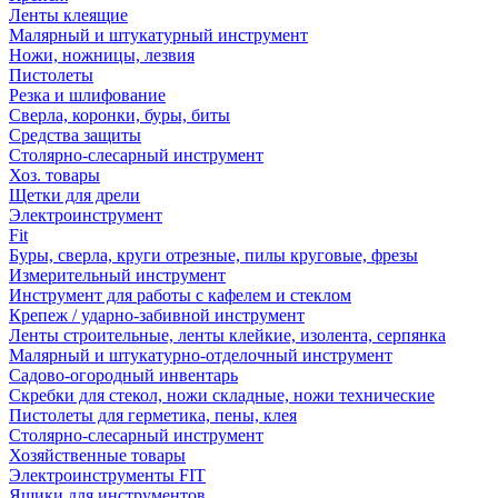
Ленты клеящие
Малярный и штукатурный инструмент
Ножи, ножницы, лезвия
Пистолеты
Резка и шлифование
Сверла, коронки, буры, биты
Средства защиты
Столярно-слесарный инструмент
Хоз. товары
Щетки для дрели
Электроинструмент
Fit
Буры, сверла, круги отрезные, пилы круговые, фрезы
Измерительный инструмент
Инструмент для работы с кафелем и стеклом
Крепеж / ударно-забивной инструмент
Ленты строительные, ленты клейкие, изолента, серпянка
Малярный и штукатурно-отделочный инструмент
Садово-огородный инвентарь
Скребки для стекол, ножи складные, ножи технические
Пистолеты для герметика, пены, клея
Столярно-слесарный инструмент
Хозяйственные товары
Электроинструменты FIT
Ящики для инструментов