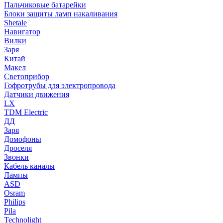
Пальчиковые батарейки
Блоки защиты ламп накаливания
Shetale
Навигатор
Вилки
Заря
Китай
Макел
Светоприбор
Гофротрубы для электропровода
Датчики движения
LX
TDM Electric
ДД
Заря
Домофоны
Дроселя
Звонки
Кабель каналы
Лампы
ASD
Osram
Philips
Pila
Technolight