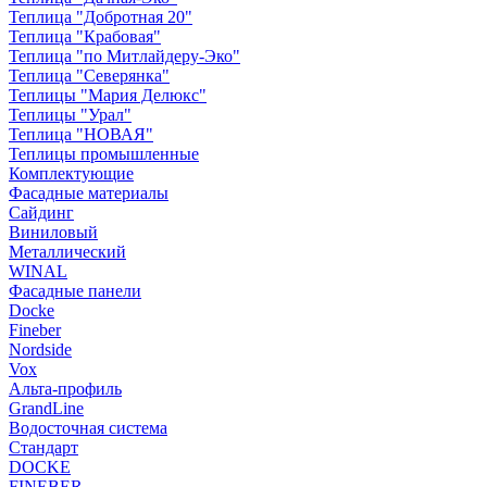
Теплица "Добротная 20"
Теплица "Крабовая"
Теплица "по Митлайдеру-Эко"
Теплица "Северянка"
Теплицы "Мария Делюкс"
Теплицы "Урал"
Теплица "НОВАЯ"
Теплицы промышленные
Комплектующие
Фасадные материалы
Сайдинг
Виниловый
Металлический
WINAL
Фасадные панели
Docke
Fineber
Nordside
Vox
Альта-профиль
GrandLine
Водосточная система
Стандарт
DOCKE
FINEBER