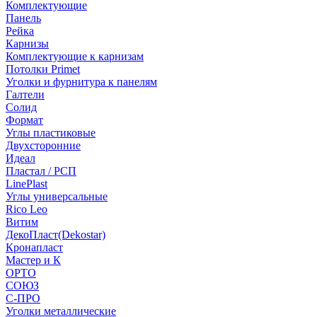
Комплектующие
Панель
Рейка
Карнизы
Комплектующие к карнизам
Потолки Primet
Уголки и фурнитура к панелям
Галтели
Солид
Формат
Углы пластиковые
Двухсторонние
Идеал
Пластал / РСП
LinePlast
Углы универсальные
Rico Leo
Витим
ДекоПласт(Dekostar)
Кронапласт
Мастер и К
ОРТО
СОЮЗ
С-ПРО
Уголки металлические