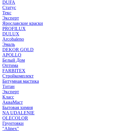
DUFA
Статус
Текс
Эксперт
Ярославские краски
PROFILUX
DULUX
Arcobaleno
Эмаль
DEKOR GOLD
APOLLO
Белый Дом
Оптима
FARBITEX
Стройкомплект
Битумная мастика
Титан
Эксперт
Класс
АкваМаст
Бытовая химия
NA UDALENIE
OLECOLOR
Грунтовки
"Alinex"