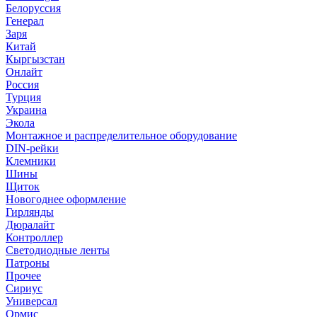
Белоруссия
Генерал
Заря
Китай
Кыргызстан
Онлайт
Россия
Турция
Украина
Экола
Монтажное и распределительное оборудование
DIN-рейки
Клемники
Шины
Щиток
Новогоднее оформление
Гирлянды
Дюралайт
Контроллер
Светодиодные ленты
Патроны
Прочее
Сириус
Универсал
Ормис