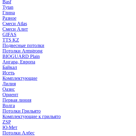
Basf
Tytan
Глина
Разное
Смеси Atlas
Смеси Алит
GIFAS
TTS KZ
Подвесные потолки
Потолки Armstrong
BIOGUARD Plain
Ангара, Европа
Байкал
Исеть
Комплектующие
Лилия
Оазис
Ориент
Первая линия
Волга
Потолки Грильято
Комплектующие к грильято
ZSP
Ю-Мет
Потолки Албес