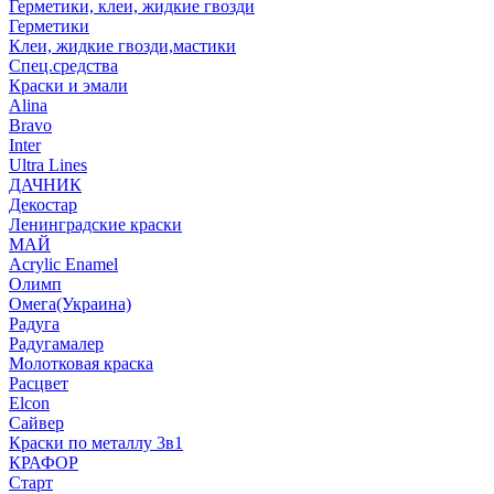
Герметики, клеи, жидкие гвозди
Герметики
Клеи, жидкие гвозди,мастики
Спец.средства
Краски и эмали
Alina
Bravo
Inter
Ultra Lines
ДАЧНИК
Декостар
Ленинградские краски
МАЙ
Acrylic Enamel
Олимп
Омега(Украина)
Радуга
Радугамалер
Молотковая краска
Расцвет
Elcon
Сайвер
Краски по металлу 3в1
КРАФОР
Старт