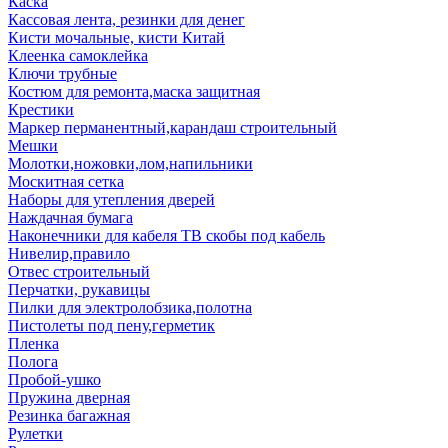
Каска
Кассовая лента, резинки для денег
Кисти мочальные, кисти Китай
Клеенка самоклейка
Ключи трубные
Костюм для ремонта,маска защитная
Крестики
Маркер перманентный,карандаш строительный
Мешки
Молотки,ножовки,лом,напильники
Москитная сетка
Наборы для утепления дверей
Наждачная бумага
Наконечники для кабеля ТВ скобы под кабель
Нивелир,правило
Отвес строительный
Перчатки, рукавицы
Пилки для электролобзика,полотна
Пистолеты под пену,герметик
Пленка
Полога
Пробой-ушко
Пружина дверная
Резинка багажная
Рулетки