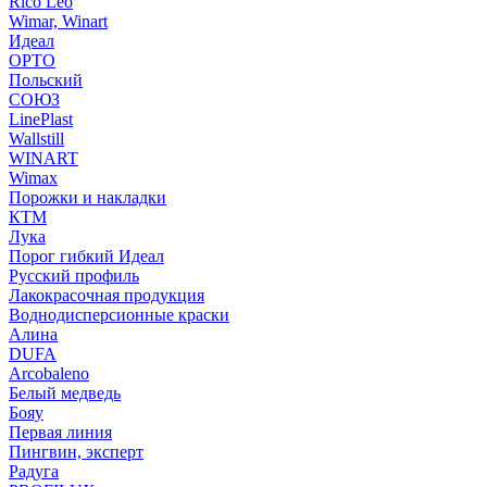
Rico Leo
Wimar, Winart
Идеал
ОРТО
Польский
СОЮЗ
LinePlast
Wallstill
WINART
Wimax
Порожки и накладки
КТМ
Лука
Порог гибкий Идеал
Русский профиль
Лакокрасочная продукция
Воднодисперсионные краски
Алина
DUFA
Arcobaleno
Белый медведь
Бояу
Первая линия
Пингвин, эксперт
Радуга