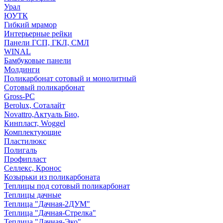
Урал
ЮУТК
Гибкий мрамор
Интерьерные рейки
Панели ГСП, ГКЛ, СМЛ
WINAL
Бамбуковые панели
Молдинги
Поликарбонат сотовый и монолитный
Сотовый поликарбонат
Gross-PC
Berolux, Соталайт
Novattro,Актуаль Био,
Кинпласт, Woggel
Комплектующие
Пластилюкс
Полигаль
Профипласт
Селлекс, Кронос
Козырьки из поликарбоната
Теплицы под сотовый поликарбонат
Теплицы дачные
Теплица "Дачная-2ДУМ"
Теплица "Дачная-Стрелка"
Теплица "Дачная-Эко"