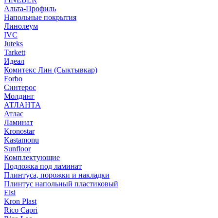
Альта-Профиль
Напольные покрытия
Линолеум
IVC
Juteks
Tarkett
Идеал
Комитекс Лин (Сыктывкар)
Forbo
Синтерос
Молдинг
АТЛАНТА
Атлас
Ламинат
Kronostar
Kastamonu
Sunfloor
Комплектующие
Подложка под ламинат
Плинтуса, порожки и накладки
Плинтус напольный пластиковый
Elsi
Kron Plast
Rico Capri