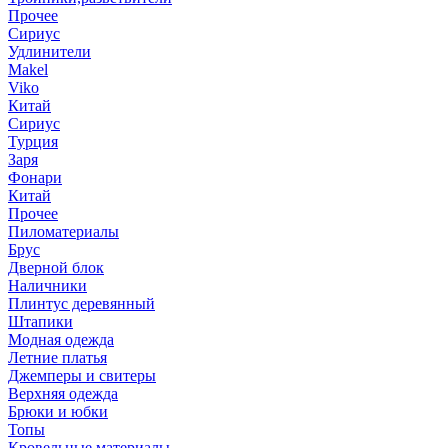
Прочее
Сириус
Удлинители
Makel
Viko
Китай
Сириус
Турция
Заря
Фонари
Китай
Прочее
Пиломатериалы
Брус
Дверной блок
Наличники
Плинтус деревянный
Штапики
Модная одежда
Летние платья
Джемперы и свитеры
Верхняя одежда
Брюки и юбки
Топы
Кровельные материалы