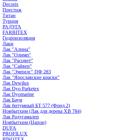
Decorix
Престиж
Титан
Турция
РАДУГА
FARBITEX
Гидроизоляция
Лаки
Лак "Алина"
Лак "Олимп"
Лак "Расцвет"
Лак "Сайвер"
Лак "Эмпилс" ПФ 283
Лак "Ярославские краски"
Лак Dewilux
Лак Dyo Parketex
Лак Dyomarine
Лак Баум
Лак битумный БТ 577 (Фонд 2)
Новбытхим (Лак для дерева ХВ 784)
Лак Радугамалер
Новбытхим (Цапон)
DUFA
PROFILUX
PINOTEX