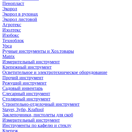
Пенопласт
Экорол
Экорол в рулонах
Экорол листовой
Агротекс
Изолтекс
Изобокс
Техноблок
Урса
Ручные инструменты и Хоз.товары
Matrix
Измерительный инструмент
Крепежный инструмент
Осветительное и электротехническое оборудование
Прочий инструмент
Режущий инструмент
Садовый инвентарь
Слесарный инструмент
Столярный инструмент
Строительно-отделочный инструмент
Stayer, Зубр, Kraftool
Заклепочники, пистолеты для скоб
Измерительный инструмент
Инструменты по кафелю и стеклу
Крепеж