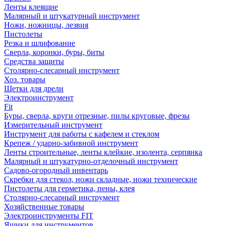
Ленты клеящие
Малярный и штукатурный инструмент
Ножи, ножницы, лезвия
Пистолеты
Резка и шлифование
Сверла, коронки, буры, биты
Средства защиты
Столярно-слесарный инструмент
Хоз. товары
Щетки для дрели
Электроинструмент
Fit
Буры, сверла, круги отрезные, пилы круговые, фрезы
Измерительный инструмент
Инструмент для работы с кафелем и стеклом
Крепеж / ударно-забивной инструмент
Ленты строительные, ленты клейкие, изолента, серпянка
Малярный и штукатурно-отделочный инструмент
Садово-огородный инвентарь
Скребки для стекол, ножи складные, ножи технические
Пистолеты для герметика, пены, клея
Столярно-слесарный инструмент
Хозяйственные товары
Электроинструменты FIT
Ящики для инструментов