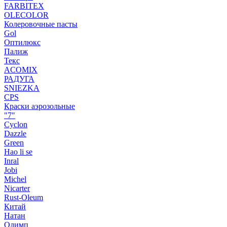
FARBITEX
OLECOLOR
Колеровочные пасты
Gol
Оптилюкс
Палиж
Текс
ACOMIX
РАДУГА
SNIEZKA
CPS
Краски аэрозольные
"7"
Cyclon
Dazzle
Green
Hao li se
Inral
Jobi
Michel
Nicarter
Rust-Oleum
Китай
Натан
Олимп