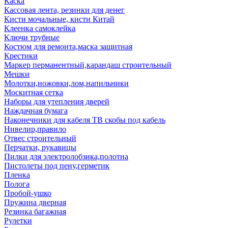
Каска
Кассовая лента, резинки для денег
Кисти мочальные, кисти Китай
Клеенка самоклейка
Ключи трубные
Костюм для ремонта,маска защитная
Крестики
Маркер перманентный,карандаш строительный
Мешки
Молотки,ножовки,лом,напильники
Москитная сетка
Наборы для утепления дверей
Наждачная бумага
Наконечники для кабеля ТВ скобы под кабель
Нивелир,правило
Отвес строительный
Перчатки, рукавицы
Пилки для электролобзика,полотна
Пистолеты под пену,герметик
Пленка
Полога
Пробой-ушко
Пружина дверная
Резинка багажная
Рулетки