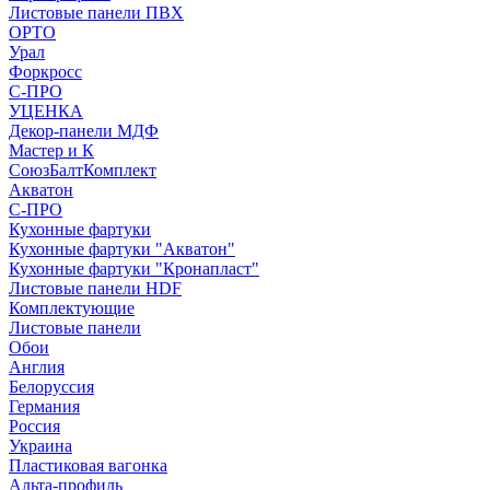
Листовые панели ПВХ
ОРТО
Урал
Форкросс
С-ПРО
УЦЕНКА
Декор-панели МДФ
Мастер и К
СоюзБалтКомплект
Акватон
С-ПРО
Кухонные фартуки
Кухонные фартуки "Акватон"
Кухонные фартуки "Кронапласт"
Листовые панели HDF
Комплектующие
Листовые панели
Обои
Англия
Белоруссия
Германия
Россия
Украина
Пластиковая вагонка
Альта-профиль