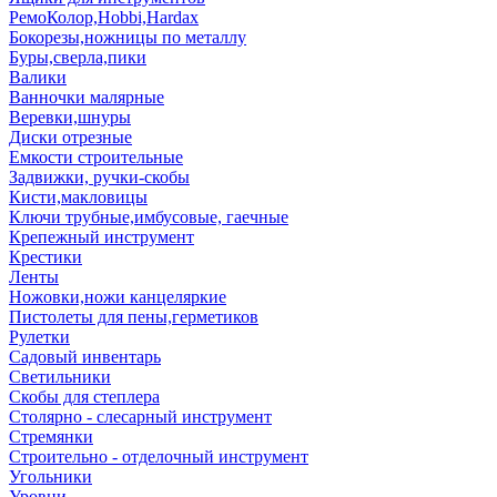
РемоКолор,Hobbi,Hardax
Бокорезы,ножницы по металлу
Буры,сверла,пики
Валики
Ванночки малярные
Веревки,шнуры
Диски отрезные
Емкости строительные
Задвижки, ручки-скобы
Кисти,макловицы
Ключи трубные,имбусовые, гаечные
Крепежный инструмент
Крестики
Ленты
Ножовки,ножи канцеляркие
Пистолеты для пены,герметиков
Рулетки
Садовый инвентарь
Светильники
Скобы для степлера
Столярно - слесарный инструмент
Стремянки
Строительно - отделочный инструмент
Угольники
Уровни