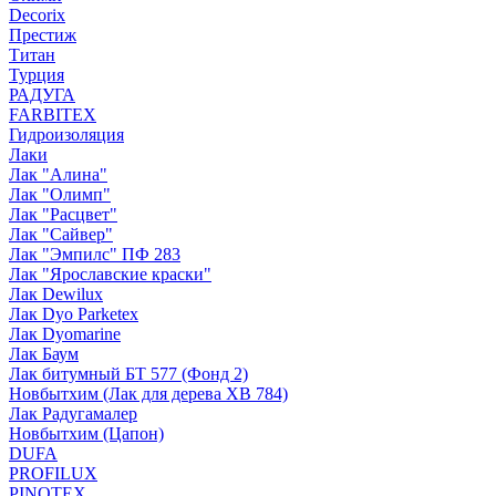
Decorix
Престиж
Титан
Турция
РАДУГА
FARBITEX
Гидроизоляция
Лаки
Лак "Алина"
Лак "Олимп"
Лак "Расцвет"
Лак "Сайвер"
Лак "Эмпилс" ПФ 283
Лак "Ярославские краски"
Лак Dewilux
Лак Dyo Parketex
Лак Dyomarine
Лак Баум
Лак битумный БТ 577 (Фонд 2)
Новбытхим (Лак для дерева ХВ 784)
Лак Радугамалер
Новбытхим (Цапон)
DUFA
PROFILUX
PINOTEX