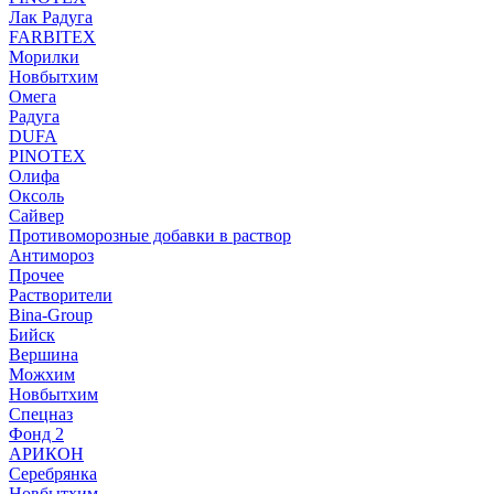
Лак Радуга
FARBITEX
Морилки
Новбытхим
Омега
Радуга
DUFA
PINOTEX
Олифа
Оксоль
Сайвер
Противоморозные добавки в раствор
Антимороз
Прочее
Растворители
Bina-Group
Бийск
Вершина
Можхим
Новбытхим
Спецназ
Фонд 2
АРИКОН
Серебрянка
Новбытхим