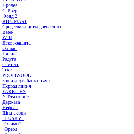
Прочее
Сайвер
Фонд 2
BITUMAST
Средства защиты древесины
Betek
Wald
Декор-защита
Олимп
Палиж
Радуга
Сайтекс
Текс
PROFIWOOD
Защита для бань и саун
Первая линия
FARBITEX
Уайт-спирит
Держава
Нефрас
Шпатлевки
"HUSKY"
"Олимп"
"Ореол"