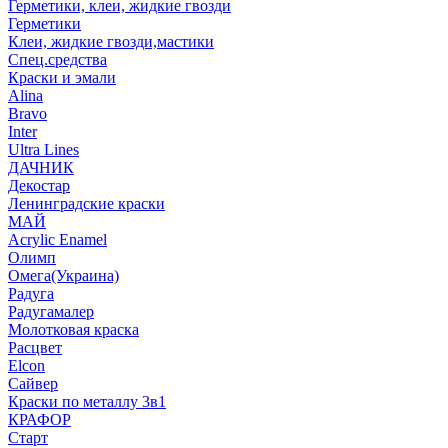
Герметики, клеи, жидкие гвозди
Герметики
Клеи, жидкие гвозди,мастики
Спец.средства
Краски и эмали
Alina
Bravo
Inter
Ultra Lines
ДАЧНИК
Декостар
Ленинградские краски
МАЙ
Acrylic Enamel
Олимп
Омега(Украина)
Радуга
Радугамалер
Молотковая краска
Расцвет
Elcon
Сайвер
Краски по металлу 3в1
КРАФОР
Старт