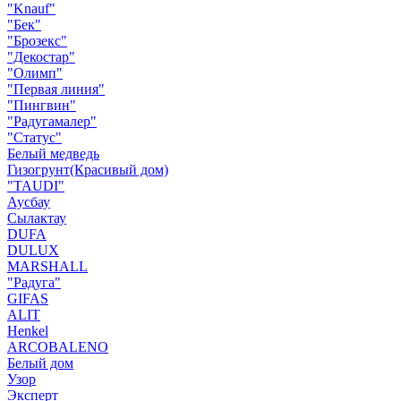
"Knauf"
"Бек"
"Брозекс"
"Декостар"
"Олимп"
"Первая линия"
"Пингвин"
"Радугамалер"
"Статус"
Белый медведь
Гизогрунт(Красивый дом)
"TAUDI"
Аусбау
Сылактау
DUFA
DULUX
MARSHALL
"Радуга"
GIFAS
ALIT
Henkel
ARCOBALENO
Белый дом
Узор
Эксперт