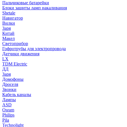
Пальчиковые батарейки
Блоки защиты ламп накаливания
Shetale
Навигатор
Вилки
Заря
Китай
Макел
Светоприбор
Гофротрубы для электропровода
Датчики движения
LX
TDM Electric
ДД
Заря
Домофоны
Дроселя
Звонки
Кабель каналы
Лампы
ASD
Osram
Philips
Pila
Technolight