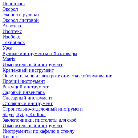
Пенопласт
Экорол
Экорол в рулонах
Экорол листовой
Агротекс
Изолтекс
Изобокс
Техноблок
Урса
Ручные инструменты и Хоз.товары
Matrix
Измерительный инструмент
Крепежный инструмент
Осветительное и электротехническое оборудование
Прочий инструмент
Режущий инструмент
Садовый инвентарь
Слесарный инструмент
Столярный инструмент
Строительно-отделочный инструмент
Stayer, Зубр, Kraftool
Заклепочники, пистолеты для скоб
Измерительный инструмент
Инструменты по кафелю и стеклу
Крепеж