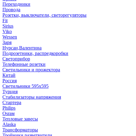
Переходники
Провода
Розетки, выключатели, светорегуляторы
Fit
Sirius
Viko
Wessen
Заря
Нурсан,Валентина
Подрозетники, распредкоробки
Светоприбор
Телефонные розетки
Светильники и прожектора
Китай
Россия
Светильники 595х595
Турция
Стабилизаторы напряжения
Стартера
Philips
Оsrам
Тепловые завесы
Alaska
Трансформаторы
Тройники,разветвители