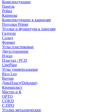
Комплектующие
Панель
Рейка
Карнизы
Комплектующие к карнизам
Потолки Primet
Уголки и фурнитура к панелям
Галтели
Солид
Формат
Углы пластиковые
Двухсторонние
Идеал
Пластал / РСП
LinePlast
Углы универсальные
Rico Leo
Витим
ДекоПласт(Dekostar)
Кронапласт
Мастер и К
ОРТО
СОЮЗ
С-ПРО
Уголки металлические