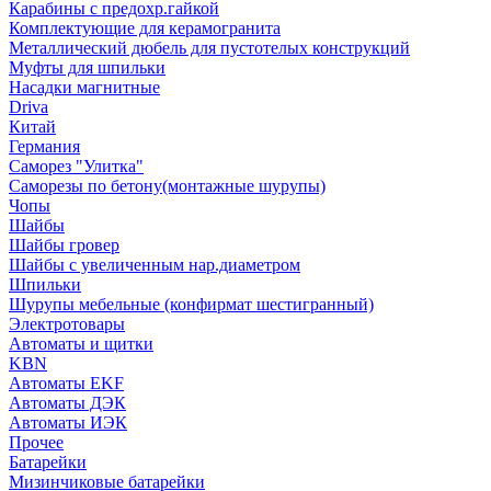
Карабины с предохр.гайкой
Комплектующие для керамогранита
Металлический дюбель для пустотелых конструкций
Муфты для шпильки
Насадки магнитные
Driva
Китай
Германия
Саморез "Улитка"
Саморезы по бетону(монтажные шурупы)
Чопы
Шайбы
Шайбы гровер
Шайбы с увеличенным нар.диаметром
Шпильки
Шурупы мебельные (конфирмат шестигранный)
Электротовары
Автоматы и щитки
KBN
Автоматы EKF
Автоматы ДЭК
Автоматы ИЭК
Прочее
Батарейки
Мизинчиковые батарейки