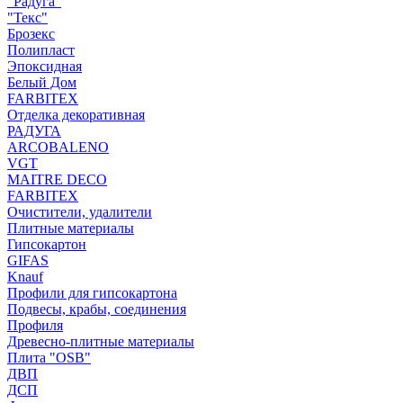
"Радуга"
"Текс"
Брозекс
Полипласт
Эпоксидная
Белый Дом
FARBITEX
Отделка декоративная
РАДУГА
ARCOBALENO
VGT
MAITRE DECO
FARBITEX
Очистители, удалители
Плитные материалы
Гипсокартон
GIFAS
Knauf
Профили для гипсокартона
Подвесы, крабы, соединения
Профиля
Древесно-плитные материалы
Плита "OSB"
ДВП
ДСП