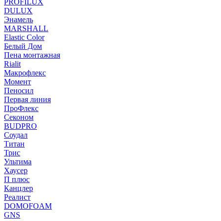
PROFILUX
DULUX
Энамель
MARSHALL
Elastic Color
Белый Дом
Пена монтажная
Rialit
Макрофлекс
Момент
Пеносил
Первая линия
ПроФлекс
Секоном
BUDPRO
Соудал
Титан
Трис
Ультима
Хаусер
П плюс
Канцлер
Реалист
DOMOFOAM
GNS