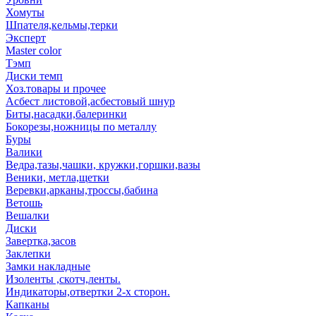
Хомуты
Шпателя,кельмы,терки
Эксперт
Master color
Тэмп
Диски темп
Хоз.товары и прочее
Асбест листовой,асбестовый шнур
Биты,насадки,балеринки
Бокорезы,ножницы по металлу
Буры
Валики
Ведра,тазы,чашки, кружки,горшки,вазы
Веники, метла,щетки
Веревки,арканы,троссы,бабина
Ветошь
Вешалки
Диски
Завертка,засов
Заклепки
Замки накладные
Изоленты ,скотч,ленты.
Индикаторы,отвертки 2-х сторон.
Капканы