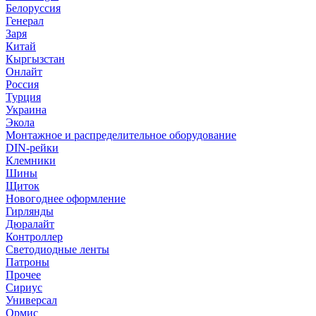
Белоруссия
Генерал
Заря
Китай
Кыргызстан
Онлайт
Россия
Турция
Украина
Экола
Монтажное и распределительное оборудование
DIN-рейки
Клемники
Шины
Щиток
Новогоднее оформление
Гирлянды
Дюралайт
Контроллер
Светодиодные ленты
Патроны
Прочее
Сириус
Универсал
Ормис