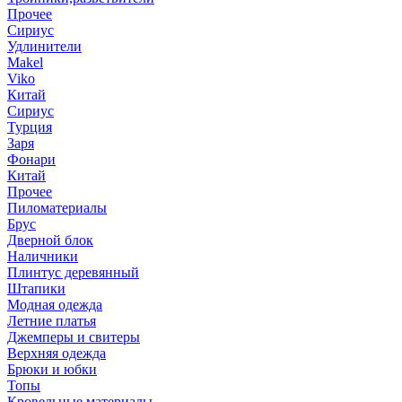
Прочее
Сириус
Удлинители
Makel
Viko
Китай
Сириус
Турция
Заря
Фонари
Китай
Прочее
Пиломатериалы
Брус
Дверной блок
Наличники
Плинтус деревянный
Штапики
Модная одежда
Летние платья
Джемперы и свитеры
Верхняя одежда
Брюки и юбки
Топы
Кровельные материалы