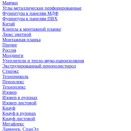
Маячки
Углы металлические перфорированные
Фурнитура к панелям МДФ
Фурнитура к панелям ПВХ
Китай
Клипсы к монтажной планке
Люкс цветной
Монтажная планка
Прочее
Россия
Молдинги
Утеплители и тепло-звуко-пароизоляция
Экструдированный пенополистирол
Стирэкс
Технониколь
Пеноплекс
Техноплекс
Изовер
Изовер в рулонах
Изовер листовой
Кнауф
Кнауф в рулонах
Кнауф листовой
Мегафлекс
Ламинек, СпанЭл