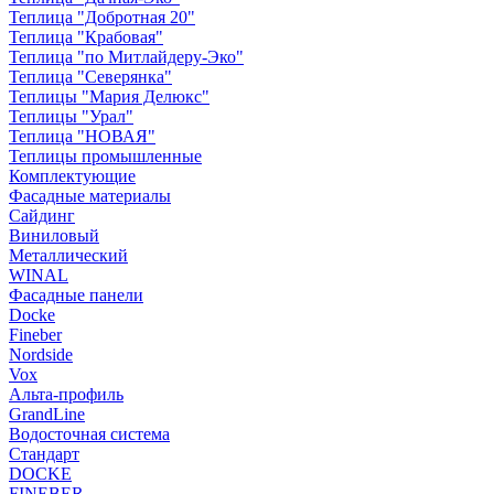
Теплица "Добротная 20"
Теплица "Крабовая"
Теплица "по Митлайдеру-Эко"
Теплица "Северянка"
Теплицы "Мария Делюкс"
Теплицы "Урал"
Теплица "НОВАЯ"
Теплицы промышленные
Комплектующие
Фасадные материалы
Сайдинг
Виниловый
Металлический
WINAL
Фасадные панели
Docke
Fineber
Nordside
Vox
Альта-профиль
GrandLine
Водосточная система
Стандарт
DOCKE
FINEBER