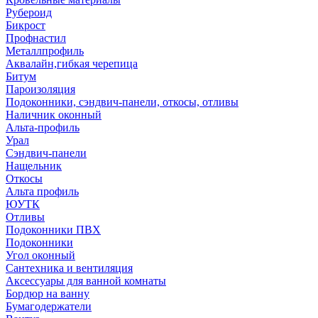
Рубероид
Бикрост
Профнастил
Металлпрофиль
Аквалайн,гибкая черепица
Битум
Пароизоляция
Подоконники, сэндвич-панели, откосы, отливы
Наличник оконный
Альта-профиль
Урал
Сэндвич-панели
Нащельник
Откосы
Альта профиль
ЮУТК
Отливы
Подоконники ПВХ
Подоконники
Угол оконный
Сантехника и вентиляция
Аксессуары для ванной комнаты
Бордюр на ванну
Бумагодержатели