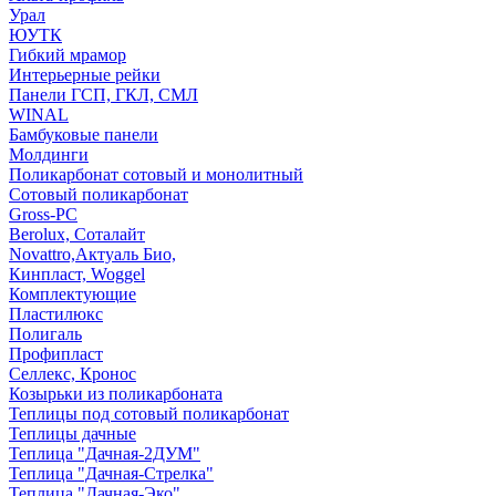
Урал
ЮУТК
Гибкий мрамор
Интерьерные рейки
Панели ГСП, ГКЛ, СМЛ
WINAL
Бамбуковые панели
Молдинги
Поликарбонат сотовый и монолитный
Сотовый поликарбонат
Gross-PC
Berolux, Соталайт
Novattro,Актуаль Био,
Кинпласт, Woggel
Комплектующие
Пластилюкс
Полигаль
Профипласт
Селлекс, Кронос
Козырьки из поликарбоната
Теплицы под сотовый поликарбонат
Теплицы дачные
Теплица "Дачная-2ДУМ"
Теплица "Дачная-Стрелка"
Теплица "Дачная-Эко"