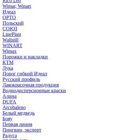
Rico Leo
Wimar, Winart
Идеал
ОРТО
Польский
СОЮЗ
LinePlast
Wallstill
WINART
Wimax
Порожки и накладки
КТМ
Лука
Порог гибкий Идеал
Русский профиль
Лакокрасочная продукция
Воднодисперсионные краски
Алина
DUFA
Arcobaleno
Белый медведь
Бояу
Первая линия
Пингвин, эксперт
Радуга