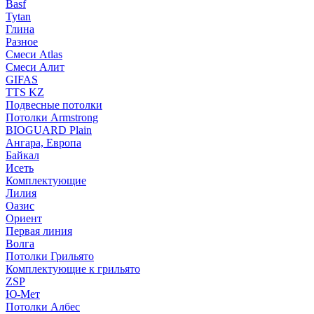
Basf
Tytan
Глина
Разное
Смеси Atlas
Смеси Алит
GIFAS
TTS KZ
Подвесные потолки
Потолки Armstrong
BIOGUARD Plain
Ангара, Европа
Байкал
Исеть
Комплектующие
Лилия
Оазис
Ориент
Первая линия
Волга
Потолки Грильято
Комплектующие к грильято
ZSP
Ю-Мет
Потолки Албес