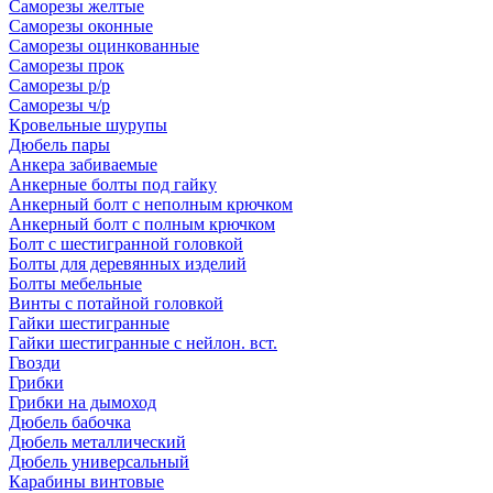
Саморезы желтые
Саморезы оконные
Саморезы оцинкованные
Саморезы прок
Саморезы р/р
Саморезы ч/р
Кровельные шурупы
Дюбель пары
Анкера забиваемые
Анкерные болты под гайку
Анкерный болт с неполным крючком
Анкерный болт с полным крючком
Болт с шестигранной головкой
Болты для деревянных изделий
Болты мебельные
Винты с потайной головкой
Гайки шестигранные
Гайки шестигранные с нейлон. вст.
Гвозди
Грибки
Грибки на дымоход
Дюбель бабочка
Дюбель металлический
Дюбель универсальный
Карабины винтовые