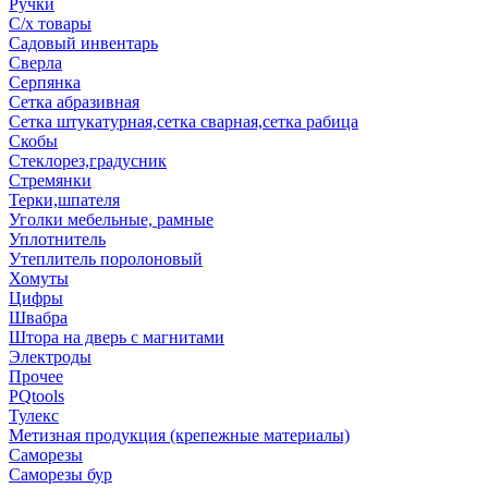
Ручки
С/х товары
Садовый инвентарь
Сверла
Серпянка
Сетка абразивная
Сетка штукатурная,сетка сварная,сетка рабица
Скобы
Стеклорез,градусник
Стремянки
Терки,шпателя
Уголки мебельные, рамные
Уплотнитель
Утеплитель поролоновый
Хомуты
Цифры
Швабра
Штора на дверь с магнитами
Электроды
Прочее
PQtools
Тулекс
Метизная продукция (крепежные материалы)
Саморезы
Саморезы бур