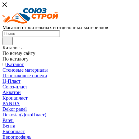
Магазин строительных и отделочных материалов
Каталог
По всему сайту
По каталогу
Каталог
Стеновые материалы
Пластиковые панели
Ц-Пласт
Союз-пласт
Акватон
Кронапласт
PANDA
Dekor panel
Dekostar(ДекоПласт)
Pareti
Вента
Европласт
Европрофиль