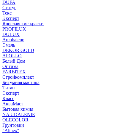
DUFA
Статус
Текс
Эксперт
Ярославские краски
PROFILUX
DULUX
Arcobaleno
Эмаль
DEKOR GOLD
APOLLO
Белый Дом
Оптима
FARBITEX
Стройкомплект
Битумная мастика
Титан
Эксперт
Класс
АкваМаст
Бытовая химия
NA UDALENIE
OLECOLOR
Грунтовки
"Alinex"