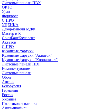
Листовые панели ПВХ
ОРТО
Урал
Форкросс
С-ПРО
УЦЕНКА
Декор-панели МДФ
Мастер и К
СоюзБалтКомплект
Акватон
С-ПРО
Кухонные фартуки
Кухонные фартуки "Акватон"
Кухонные фартуки "Кронапласт"
Листовые панели HDF
Комплектующие
Листовые панели
Обои
Англия
Белоруссия
Германия
Россия
Украина
Пластиковая вагонка
Альта-профиль