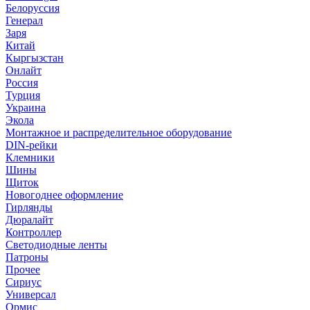
Белоруссия
Генерал
Заря
Китай
Кыргызстан
Онлайт
Россия
Турция
Украина
Экола
Монтажное и распределительное оборудование
DIN-рейки
Клемники
Шины
Щиток
Новогоднее оформление
Гирлянды
Дюралайт
Контроллер
Светодиодные ленты
Патроны
Прочее
Сириус
Универсал
Ормис