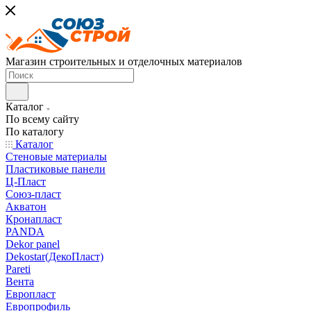
Магазин строительных и отделочных материалов
Каталог
По всему сайту
По каталогу
Каталог
Стеновые материалы
Пластиковые панели
Ц-Пласт
Союз-пласт
Акватон
Кронапласт
PANDA
Dekor panel
Dekostar(ДекоПласт)
Pareti
Вента
Европласт
Европрофиль