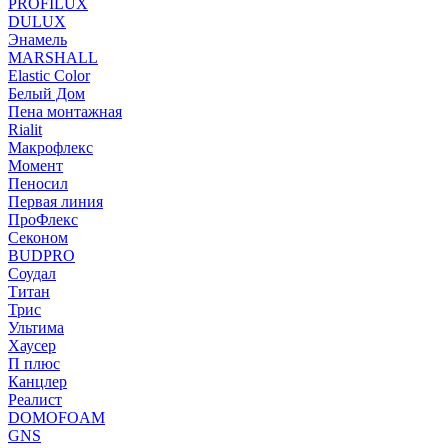
PROFILUX
DULUX
Энамель
MARSHALL
Elastic Color
Белый Дом
Пена монтажная
Rialit
Макрофлекс
Момент
Пеносил
Первая линия
ПроФлекс
Секоном
BUDPRO
Соудал
Титан
Трис
Ультима
Хаусер
П плюс
Канцлер
Реалист
DOMOFOAM
GNS