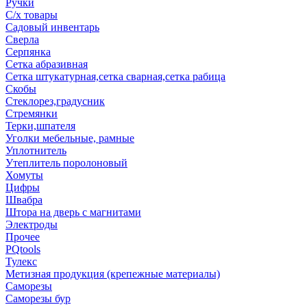
Ручки
С/х товары
Садовый инвентарь
Сверла
Серпянка
Сетка абразивная
Сетка штукатурная,сетка сварная,сетка рабица
Скобы
Стеклорез,градусник
Стремянки
Терки,шпателя
Уголки мебельные, рамные
Уплотнитель
Утеплитель поролоновый
Хомуты
Цифры
Швабра
Штора на дверь с магнитами
Электроды
Прочее
PQtools
Тулекс
Метизная продукция (крепежные материалы)
Саморезы
Саморезы бур