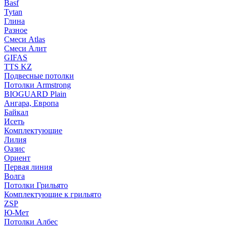
Basf
Tytan
Глина
Разное
Смеси Atlas
Смеси Алит
GIFAS
TTS KZ
Подвесные потолки
Потолки Armstrong
BIOGUARD Plain
Ангара, Европа
Байкал
Исеть
Комплектующие
Лилия
Оазис
Ориент
Первая линия
Волга
Потолки Грильято
Комплектующие к грильято
ZSP
Ю-Мет
Потолки Албес