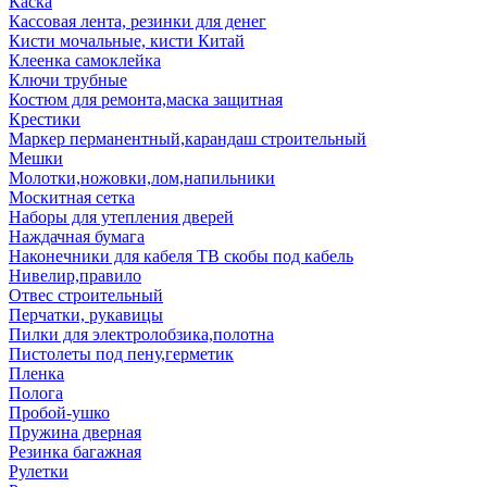
Каска
Кассовая лента, резинки для денег
Кисти мочальные, кисти Китай
Клеенка самоклейка
Ключи трубные
Костюм для ремонта,маска защитная
Крестики
Маркер перманентный,карандаш строительный
Мешки
Молотки,ножовки,лом,напильники
Москитная сетка
Наборы для утепления дверей
Наждачная бумага
Наконечники для кабеля ТВ скобы под кабель
Нивелир,правило
Отвес строительный
Перчатки, рукавицы
Пилки для электролобзика,полотна
Пистолеты под пену,герметик
Пленка
Полога
Пробой-ушко
Пружина дверная
Резинка багажная
Рулетки