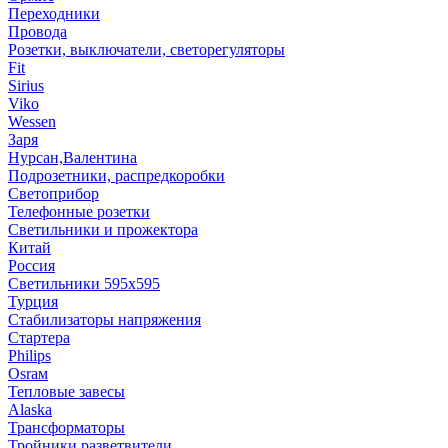
Переходники
Провода
Розетки, выключатели, светорегуляторы
Fit
Sirius
Viko
Wessen
Заря
Нурсан,Валентина
Подрозетники, распредкоробки
Светоприбор
Телефонные розетки
Светильники и прожектора
Китай
Россия
Светильники 595х595
Турция
Стабилизаторы напряжения
Стартера
Philips
Оsrам
Тепловые завесы
Alaska
Трансформаторы
Тройники,разветвители