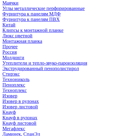
Маячки
Углы металлические перфорированные
Фурнитура к панелям МДФ
Фурнитура к панелям ПВХ
Китай
Клипсы к монтажной планке
Люкс цветной
Монтажная планка
Прочее
Россия
Молдинги
Утеплители и тепло-звуко-пароизоляция
Экструдированный пенополистирол
Стирэкс
Технониколь
Пеноплекс
Техноплекс
Изовер
Изовер в рулонах
Изовер листовой
Кнауф
Кнауф в рулонах
Кнауф листовой
Мегафлекс
Ламинек, СпанЭл