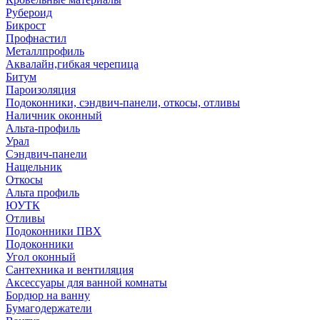
Рубероид
Бикрост
Профнастил
Металлпрофиль
Аквалайн,гибкая черепица
Битум
Пароизоляция
Подоконники, сэндвич-панели, откосы, отливы
Наличник оконный
Альта-профиль
Урал
Сэндвич-панели
Нащельник
Откосы
Альта профиль
ЮУТК
Отливы
Подоконники ПВХ
Подоконники
Угол оконный
Сантехника и вентиляция
Аксессуары для ванной комнаты
Бордюр на ванну
Бумагодержатели