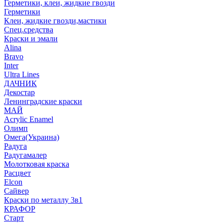
Герметики, клеи, жидкие гвозди
Герметики
Клеи, жидкие гвозди,мастики
Спец.средства
Краски и эмали
Alina
Bravo
Inter
Ultra Lines
ДАЧНИК
Декостар
Ленинградские краски
МАЙ
Acrylic Enamel
Олимп
Омега(Украина)
Радуга
Радугамалер
Молотковая краска
Расцвет
Elcon
Сайвер
Краски по металлу 3в1
КРАФОР
Старт