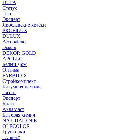
DUFA
Статус
Текс
Эксперт
Ярославские краски
PROFILUX
DULUX
Arcobaleno
Эмаль
DEKOR GOLD
APOLLO
Белый Дом
Оптима
FARBITEX
Стройкомплект
Битумная мастика
Титан
Эксперт
Класс
АкваМаст
Бытовая химия
NA UDALENIE
OLECOLOR
Грунтовки
"Alinex"