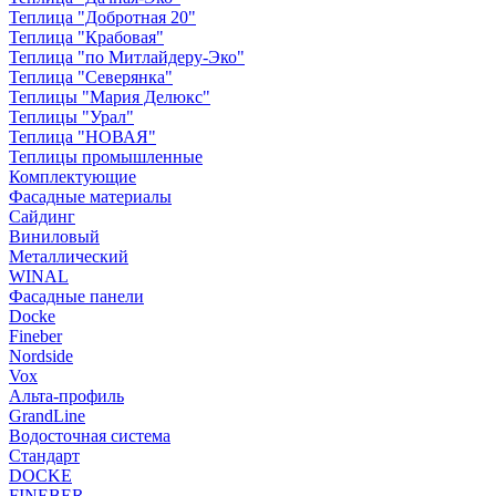
Теплица "Добротная 20"
Теплица "Крабовая"
Теплица "по Митлайдеру-Эко"
Теплица "Северянка"
Теплицы "Мария Делюкс"
Теплицы "Урал"
Теплица "НОВАЯ"
Теплицы промышленные
Комплектующие
Фасадные материалы
Сайдинг
Виниловый
Металлический
WINAL
Фасадные панели
Docke
Fineber
Nordside
Vox
Альта-профиль
GrandLine
Водосточная система
Стандарт
DOCKE
FINEBER