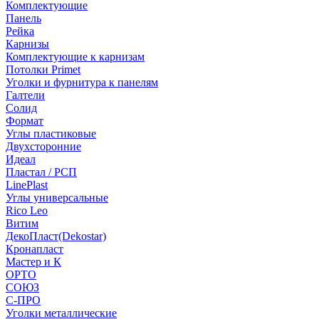
Комплектующие
Панель
Рейка
Карнизы
Комплектующие к карнизам
Потолки Primet
Уголки и фурнитура к панелям
Галтели
Солид
Формат
Углы пластиковые
Двухсторонние
Идеал
Пластал / РСП
LinePlast
Углы универсальные
Rico Leo
Витим
ДекоПласт(Dekostar)
Кронапласт
Мастер и К
ОРТО
СОЮЗ
С-ПРО
Уголки металлические