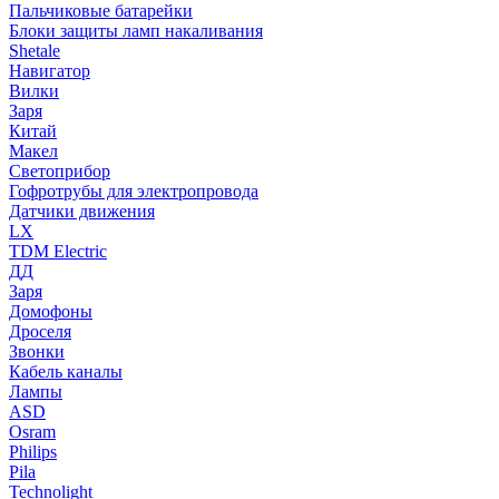
Пальчиковые батарейки
Блоки защиты ламп накаливания
Shetale
Навигатор
Вилки
Заря
Китай
Макел
Светоприбор
Гофротрубы для электропровода
Датчики движения
LX
TDM Electric
ДД
Заря
Домофоны
Дроселя
Звонки
Кабель каналы
Лампы
ASD
Osram
Philips
Pila
Technolight