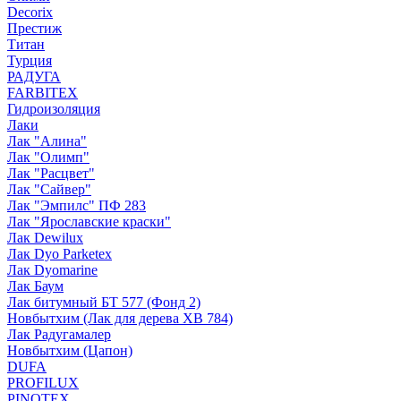
Decorix
Престиж
Титан
Турция
РАДУГА
FARBITEX
Гидроизоляция
Лаки
Лак "Алина"
Лак "Олимп"
Лак "Расцвет"
Лак "Сайвер"
Лак "Эмпилс" ПФ 283
Лак "Ярославские краски"
Лак Dewilux
Лак Dyo Parketex
Лак Dyomarine
Лак Баум
Лак битумный БТ 577 (Фонд 2)
Новбытхим (Лак для дерева ХВ 784)
Лак Радугамалер
Новбытхим (Цапон)
DUFA
PROFILUX
PINOTEX