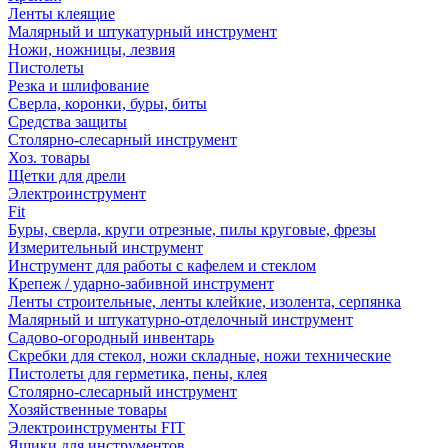
Ленты клеящие
Малярный и штукатурный инструмент
Ножи, ножницы, лезвия
Пистолеты
Резка и шлифование
Сверла, коронки, буры, биты
Средства защиты
Столярно-слесарный инструмент
Хоз. товары
Щетки для дрели
Электроинструмент
Fit
Буры, сверла, круги отрезные, пилы круговые, фрезы
Измерительный инструмент
Инструмент для работы с кафелем и стеклом
Крепеж / ударно-забивной инструмент
Ленты строительные, ленты клейкие, изолента, серпянка
Малярный и штукатурно-отделочный инструмент
Садово-огородный инвентарь
Скребки для стекол, ножи складные, ножи технические
Пистолеты для герметика, пены, клея
Столярно-слесарный инструмент
Хозяйственные товары
Электроинструменты FIT
Ящики для инструментов