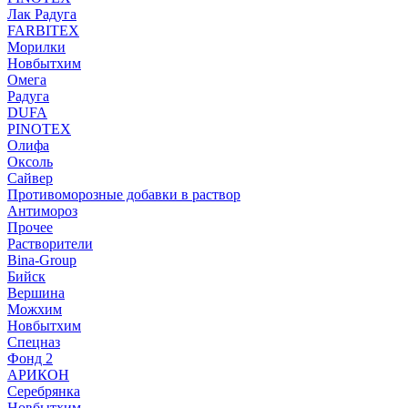
Лак Радуга
FARBITEX
Морилки
Новбытхим
Омега
Радуга
DUFA
PINOTEX
Олифа
Оксоль
Сайвер
Противоморозные добавки в раствор
Антимороз
Прочее
Растворители
Bina-Group
Бийск
Вершина
Можхим
Новбытхим
Спецназ
Фонд 2
АРИКОН
Серебрянка
Новбытхим