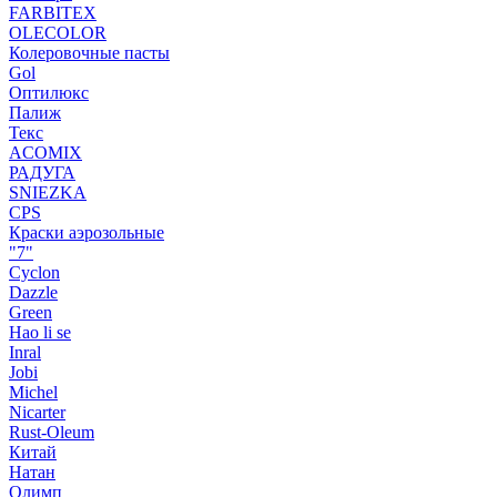
FARBITEX
OLECOLOR
Колеровочные пасты
Gol
Оптилюкс
Палиж
Текс
ACOMIX
РАДУГА
SNIEZKA
CPS
Краски аэрозольные
"7"
Cyclon
Dazzle
Green
Hao li se
Inral
Jobi
Michel
Nicarter
Rust-Oleum
Китай
Натан
Олимп