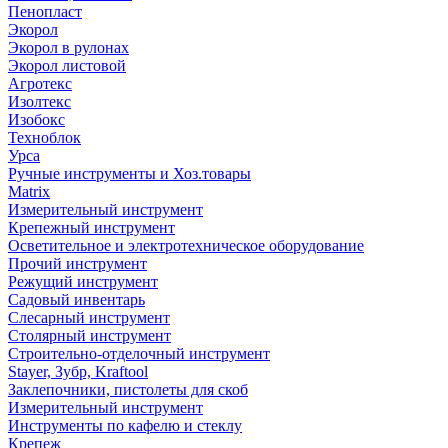
Пенопласт
Экорол
Экорол в рулонах
Экорол листовой
Агротекс
Изолтекс
Изобокс
Техноблок
Урса
Ручные инструменты и Хоз.товары
Matrix
Измерительный инструмент
Крепежный инструмент
Осветительное и электротехническое оборудование
Прочий инструмент
Режущий инструмент
Садовый инвентарь
Слесарный инструмент
Столярный инструмент
Строительно-отделочный инструмент
Stayer, Зубр, Kraftool
Заклепочники, пистолеты для скоб
Измерительный инструмент
Инструменты по кафелю и стеклу
Крепеж