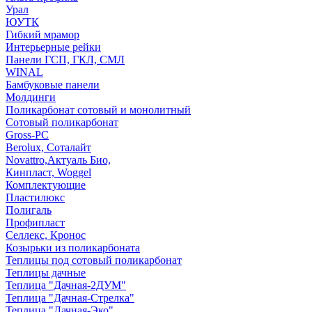
Урал
ЮУТК
Гибкий мрамор
Интерьерные рейки
Панели ГСП, ГКЛ, СМЛ
WINAL
Бамбуковые панели
Молдинги
Поликарбонат сотовый и монолитный
Сотовый поликарбонат
Gross-PC
Berolux, Соталайт
Novattro,Актуаль Био,
Кинпласт, Woggel
Комплектующие
Пластилюкс
Полигаль
Профипласт
Селлекс, Кронос
Козырьки из поликарбоната
Теплицы под сотовый поликарбонат
Теплицы дачные
Теплица "Дачная-2ДУМ"
Теплица "Дачная-Стрелка"
Теплица "Дачная-Эко"