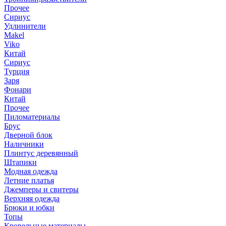
Прочее
Сириус
Удлинители
Makel
Viko
Китай
Сириус
Турция
Заря
Фонари
Китай
Прочее
Пиломатериалы
Брус
Дверной блок
Наличники
Плинтус деревянный
Штапики
Модная одежда
Летние платья
Джемперы и свитеры
Верхняя одежда
Брюки и юбки
Топы
Кровельные материалы