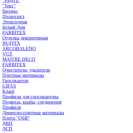
"Радуга"
"Текс"
Брозекс
Полипласт
Эпоксидная
Белый Дом
FARBITEX
Отделка декоративная
РАДУГА
ARCOBALENO
VGT
MAITRE DECO
FARBITEX
Очистители, удалители
Плитные материалы
Гипсокартон
GIFAS
Knauf
Профили для гипсокартона
Подвесы, крабы, соединения
Профиля
Древесно-плитные материалы
Плита "OSB"
ДВП
ДСП