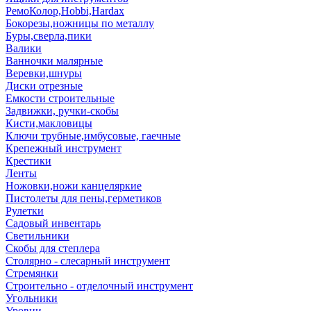
РемоКолор,Hobbi,Hardax
Бокорезы,ножницы по металлу
Буры,сверла,пики
Валики
Ванночки малярные
Веревки,шнуры
Диски отрезные
Емкости строительные
Задвижки, ручки-скобы
Кисти,макловицы
Ключи трубные,имбусовые, гаечные
Крепежный инструмент
Крестики
Ленты
Ножовки,ножи канцеляркие
Пистолеты для пены,герметиков
Рулетки
Садовый инвентарь
Светильники
Скобы для степлера
Столярно - слесарный инструмент
Стремянки
Строительно - отделочный инструмент
Угольники
Уровни