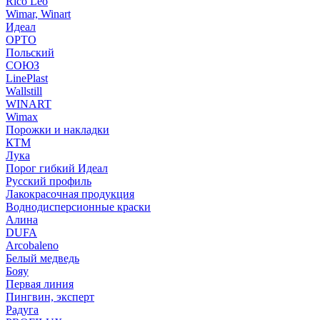
Rico Leo
Wimar, Winart
Идеал
ОРТО
Польский
СОЮЗ
LinePlast
Wallstill
WINART
Wimax
Порожки и накладки
КТМ
Лука
Порог гибкий Идеал
Русский профиль
Лакокрасочная продукция
Воднодисперсионные краски
Алина
DUFA
Arcobaleno
Белый медведь
Бояу
Первая линия
Пингвин, эксперт
Радуга