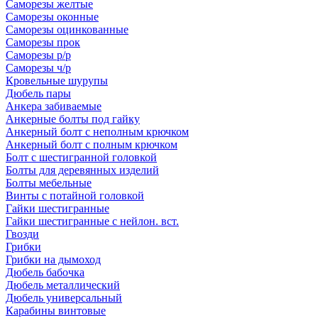
Саморезы желтые
Саморезы оконные
Саморезы оцинкованные
Саморезы прок
Саморезы р/р
Саморезы ч/р
Кровельные шурупы
Дюбель пары
Анкера забиваемые
Анкерные болты под гайку
Анкерный болт с неполным крючком
Анкерный болт с полным крючком
Болт с шестигранной головкой
Болты для деревянных изделий
Болты мебельные
Винты с потайной головкой
Гайки шестигранные
Гайки шестигранные с нейлон. вст.
Гвозди
Грибки
Грибки на дымоход
Дюбель бабочка
Дюбель металлический
Дюбель универсальный
Карабины винтовые