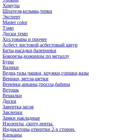
Хомуты
Шпателя,кельмы,терки
Эксперт
Master color
Тэмп
Диски темп
Хоз.товары и прочее
Асбест листовой,асбестовый шнур
Биты,насадки,балеринки
Бокорезы,ножницы по металлу
Буры
Валики
Ведра,тазы,чашки, кружки,горшки,вазы
Веники, метла,щетки
Веревки,арканы,троссы,бабина
Ветошь
Вешалки
Диски
Завертка,засов
Заклепки
Замки накладные
Изоленты ,скотч,ленты.
Индикаторы,отвертки 2-х сторон.
Капканы