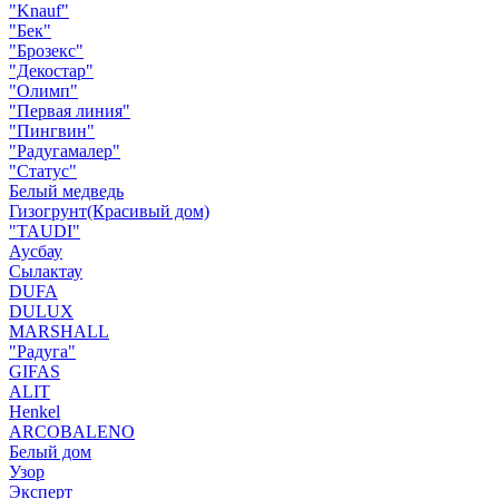
"Knauf"
"Бек"
"Брозекс"
"Декостар"
"Олимп"
"Первая линия"
"Пингвин"
"Радугамалер"
"Статус"
Белый медведь
Гизогрунт(Красивый дом)
"TAUDI"
Аусбау
Сылактау
DUFA
DULUX
MARSHALL
"Радуга"
GIFAS
ALIT
Henkel
ARCOBALENO
Белый дом
Узор
Эксперт