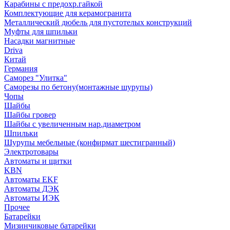
Карабины с предохр.гайкой
Комплектующие для керамогранита
Металлический дюбель для пустотелых конструкций
Муфты для шпильки
Насадки магнитные
Driva
Китай
Германия
Саморез "Улитка"
Саморезы по бетону(монтажные шурупы)
Чопы
Шайбы
Шайбы гровер
Шайбы с увеличенным нар.диаметром
Шпильки
Шурупы мебельные (конфирмат шестигранный)
Электротовары
Автоматы и щитки
KBN
Автоматы EKF
Автоматы ДЭК
Автоматы ИЭК
Прочее
Батарейки
Мизинчиковые батарейки