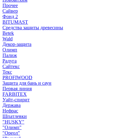
Прочее
Сайвер
Фонд 2
BITUMAST
Средства защиты древесины
Betek
Wald
Декор-защита
Олимп
Палиж
Радуга
Сайтекс
Текс
PROFIWOOD
Защита для бань и саун
Первая линия
FARBITEX
Уайт-спирит
Держава
Нефрас
Шпатлевки
"HUSKY"
"Олимп"
"Ореол"