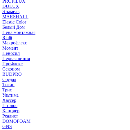
PROFILUX
DULUX
Энамель
MARSHALL
Elastic Color
Белый Дом
Пена монтажная
Rialit
Макрофлекс
Момент
Пеносил
Первая линия
ПроФлекс
Секоном
BUDPRO
Соудал
Титан
Трис
Ультима
Хаусер
П плюс
Канцлер
Реалист
DOMOFOAM
GNS