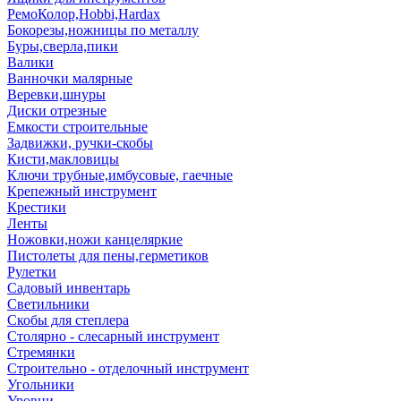
РемоКолор,Hobbi,Hardax
Бокорезы,ножницы по металлу
Буры,сверла,пики
Валики
Ванночки малярные
Веревки,шнуры
Диски отрезные
Емкости строительные
Задвижки, ручки-скобы
Кисти,макловицы
Ключи трубные,имбусовые, гаечные
Крепежный инструмент
Крестики
Ленты
Ножовки,ножи канцеляркие
Пистолеты для пены,герметиков
Рулетки
Садовый инвентарь
Светильники
Скобы для степлера
Столярно - слесарный инструмент
Стремянки
Строительно - отделочный инструмент
Угольники
Уровни