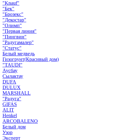
"Knauf"
"Бек"
"Брозекс"
"Декостар"
"Олимп"
"Первая линия"
"Пингвин"
"Радугамалер"
"Статус"
Белый медведь
Гизогрунт(Красивый дом)
"TAUDI"
Аусбау
Сылактау
DUFA
DULUX
MARSHALL
"Радуга"
GIFAS
ALIT
Henkel
ARCOBALENO
Белый дом
Узор
Эксперт