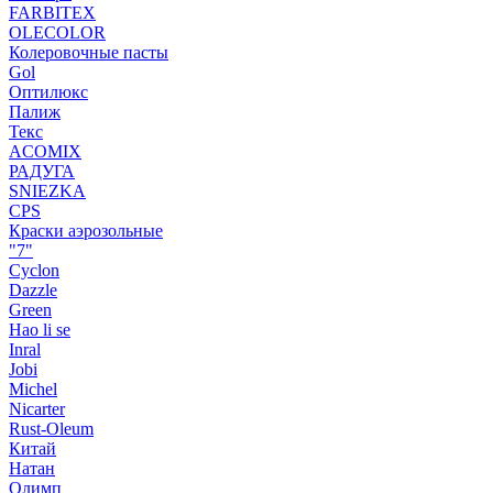
FARBITEX
OLECOLOR
Колеровочные пасты
Gol
Оптилюкс
Палиж
Текс
ACOMIX
РАДУГА
SNIEZKA
CPS
Краски аэрозольные
"7"
Cyclon
Dazzle
Green
Hao li se
Inral
Jobi
Michel
Nicarter
Rust-Oleum
Китай
Натан
Олимп