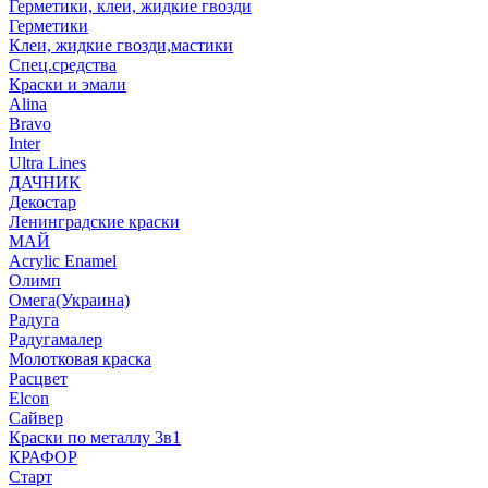
Герметики, клеи, жидкие гвозди
Герметики
Клеи, жидкие гвозди,мастики
Спец.средства
Краски и эмали
Alina
Bravo
Inter
Ultra Lines
ДАЧНИК
Декостар
Ленинградские краски
МАЙ
Acrylic Enamel
Олимп
Омега(Украина)
Радуга
Радугамалер
Молотковая краска
Расцвет
Elcon
Сайвер
Краски по металлу 3в1
КРАФОР
Старт