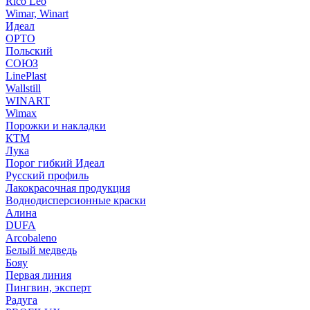
Rico Leo
Wimar, Winart
Идеал
ОРТО
Польский
СОЮЗ
LinePlast
Wallstill
WINART
Wimax
Порожки и накладки
КТМ
Лука
Порог гибкий Идеал
Русский профиль
Лакокрасочная продукция
Воднодисперсионные краски
Алина
DUFA
Arcobaleno
Белый медведь
Бояу
Первая линия
Пингвин, эксперт
Радуга