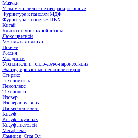
Маячки
Углы металлические перфорированные
Фурнитура к панелям МДФ
Фурнитура к панелям ПВХ
Китай
Клипсы к монтажной планке
Люкс цветной
Монтажная планка
Прочее
Россия
Молдинги
Утеплители и тепло-звуко-пароизоляция
Экструдированный пенополистирол
Стирэкс
Технониколь
Пеноплекс
Техноплекс
Изовер
Изовер в рулонах
Изовер листовой
Кнауф
Кнауф в рулонах
Кнауф листовой
Мегафлекс
Ламинек, СпанЭл