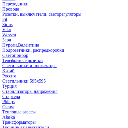
Переходники
Провода
Розетки, выключатели, светорегуляторы
Fit
Sirius
Viko
Wessen
Заря
Нурсан,Валентина
Подрозетники, распредкоробки
Светоприбор
Телефонные розетки
Светильники и прожектора
Китай
Россия
Светильники 595х595
Турция
Стабилизаторы напряжения
Стартера
Philips
Оsrам
Тепловые завесы
Alaska
Трансформаторы
Тройники,разветвители