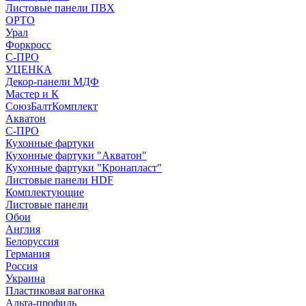
Листовые панели ПВХ
ОРТО
Урал
Форкросс
С-ПРО
УЦЕНКА
Декор-панели МДФ
Мастер и К
СоюзБалтКомплект
Акватон
С-ПРО
Кухонные фартуки
Кухонные фартуки "Акватон"
Кухонные фартуки "Кронапласт"
Листовые панели HDF
Комплектующие
Листовые панели
Обои
Англия
Белоруссия
Германия
Россия
Украина
Пластиковая вагонка
Альта-профиль