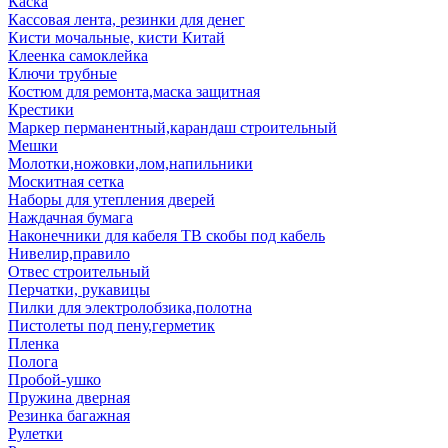
Каска
Кассовая лента, резинки для денег
Кисти мочальные, кисти Китай
Клеенка самоклейка
Ключи трубные
Костюм для ремонта,маска защитная
Крестики
Маркер перманентный,карандаш строительный
Мешки
Молотки,ножовки,лом,напильники
Москитная сетка
Наборы для утепления дверей
Наждачная бумага
Наконечники для кабеля ТВ скобы под кабель
Нивелир,правило
Отвес строительный
Перчатки, рукавицы
Пилки для электролобзика,полотна
Пистолеты под пену,герметик
Пленка
Полога
Пробой-ушко
Пружина дверная
Резинка багажная
Рулетки