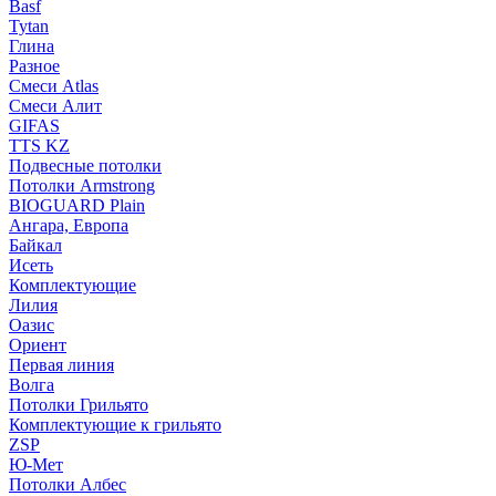
Basf
Tytan
Глина
Разное
Смеси Atlas
Смеси Алит
GIFAS
TTS KZ
Подвесные потолки
Потолки Armstrong
BIOGUARD Plain
Ангара, Европа
Байкал
Исеть
Комплектующие
Лилия
Оазис
Ориент
Первая линия
Волга
Потолки Грильято
Комплектующие к грильято
ZSP
Ю-Мет
Потолки Албес