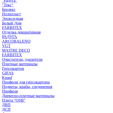
"Радуга"
"Текс"
Брозекс
Полипласт
Эпоксидная
Белый Дом
FARBITEX
Отделка декоративная
РАДУГА
ARCOBALENO
VGT
MAITRE DECO
FARBITEX
Очистители, удалители
Плитные материалы
Гипсокартон
GIFAS
Knauf
Профили для гипсокартона
Подвесы, крабы, соединения
Профиля
Древесно-плитные материалы
Плита "OSB"
ДВП
ДСП