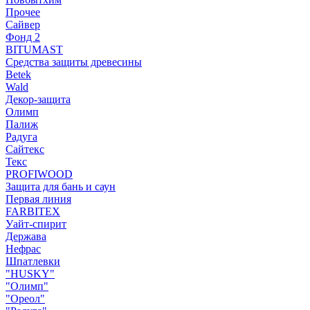
Прочее
Сайвер
Фонд 2
BITUMAST
Средства защиты древесины
Betek
Wald
Декор-защита
Олимп
Палиж
Радуга
Сайтекс
Текс
PROFIWOOD
Защита для бань и саун
Первая линия
FARBITEX
Уайт-спирит
Держава
Нефрас
Шпатлевки
"HUSKY"
"Олимп"
"Ореол"