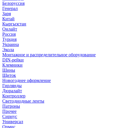
Белоруссия
Генерал
Заря
Китай
Кыргызстан
Онлайт
Россия
Турция
Украина
Экола
Монтажное и распределительное оборудование
DIN-рейки
Клемники
Шины
Щиток
Новогоднее оформление
Гирлянды
Дюралайт
Контроллер
Светодиодные ленты
Патроны
Прочее
Сириус
Универсал
Ормис