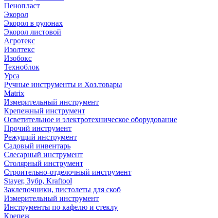
Пенопласт
Экорол
Экорол в рулонах
Экорол листовой
Агротекс
Изолтекс
Изобокс
Техноблок
Урса
Ручные инструменты и Хоз.товары
Matrix
Измерительный инструмент
Крепежный инструмент
Осветительное и электротехническое оборудование
Прочий инструмент
Режущий инструмент
Садовый инвентарь
Слесарный инструмент
Столярный инструмент
Строительно-отделочный инструмент
Stayer, Зубр, Kraftool
Заклепочники, пистолеты для скоб
Измерительный инструмент
Инструменты по кафелю и стеклу
Крепеж