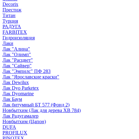
Decorix
Престиж
Титан
Турция
РАДУГА
FARBITEX
Гидроизоляция
Лаки
Лак "Алина"
Лак "Олимп"
Лак "Расцвет"
Лак "Сайвер"
Лак "Эмпилс" ПФ 283
Лак "Ярославские краски"
Лак Dewilux
Лак Dyo Parketex
Лак Dyomarine
Лак Баум
Лак битумный БТ 577 (Фонд 2)
Новбытхим (Лак для дерева ХВ 784)
Лак Радугамалер
Новбытхим (Цапон)
DUFA
PROFILUX
PINOTEX