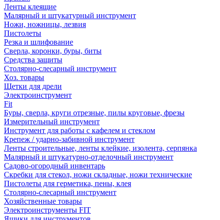
Ленты клеящие
Малярный и штукатурный инструмент
Ножи, ножницы, лезвия
Пистолеты
Резка и шлифование
Сверла, коронки, буры, биты
Средства защиты
Столярно-слесарный инструмент
Хоз. товары
Щетки для дрели
Электроинструмент
Fit
Буры, сверла, круги отрезные, пилы круговые, фрезы
Измерительный инструмент
Инструмент для работы с кафелем и стеклом
Крепеж / ударно-забивной инструмент
Ленты строительные, ленты клейкие, изолента, серпянка
Малярный и штукатурно-отделочный инструмент
Садово-огородный инвентарь
Скребки для стекол, ножи складные, ножи технические
Пистолеты для герметика, пены, клея
Столярно-слесарный инструмент
Хозяйственные товары
Электроинструменты FIT
Ящики для инструментов