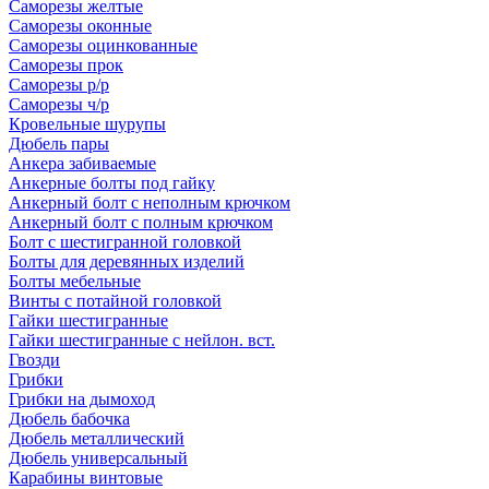
Саморезы желтые
Саморезы оконные
Саморезы оцинкованные
Саморезы прок
Саморезы р/р
Саморезы ч/р
Кровельные шурупы
Дюбель пары
Анкера забиваемые
Анкерные болты под гайку
Анкерный болт с неполным крючком
Анкерный болт с полным крючком
Болт с шестигранной головкой
Болты для деревянных изделий
Болты мебельные
Винты с потайной головкой
Гайки шестигранные
Гайки шестигранные с нейлон. вст.
Гвозди
Грибки
Грибки на дымоход
Дюбель бабочка
Дюбель металлический
Дюбель универсальный
Карабины винтовые