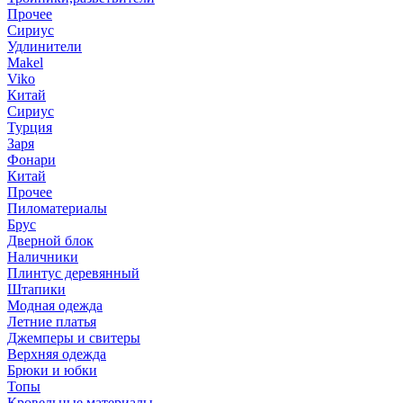
Прочее
Сириус
Удлинители
Makel
Viko
Китай
Сириус
Турция
Заря
Фонари
Китай
Прочее
Пиломатериалы
Брус
Дверной блок
Наличники
Плинтус деревянный
Штапики
Модная одежда
Летние платья
Джемперы и свитеры
Верхняя одежда
Брюки и юбки
Топы
Кровельные материалы