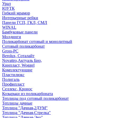
Урал
ЮУТК
Гибкий мрамор
Интерьерные рейки
Панели ГСП, ГКЛ, СМЛ
WINAL
Бамбуковые панели
Молдинги
Поликарбонат сотовый и монолитный
Сотовый поликарбонат
Gross-PC
Berolux, Соталайт
Novattro,Актуаль Био,
Кинпласт, Woggel
Комплектующие
Пластилюкс
Полигаль
Профипласт
Селлекс, Кронос
Козырьки из поликарбоната
Теплицы под сотовый поликарбонат
Теплицы дачные
Теплица "Дачная-2ДУМ"
Теплица "Дачная-Стрелка"
Теплица "Дачная-Эко"