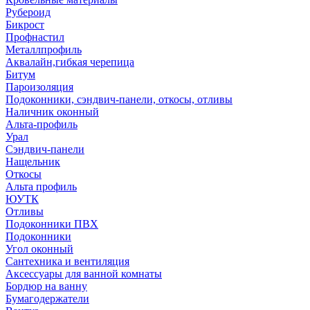
Рубероид
Бикрост
Профнастил
Металлпрофиль
Аквалайн,гибкая черепица
Битум
Пароизоляция
Подоконники, сэндвич-панели, откосы, отливы
Наличник оконный
Альта-профиль
Урал
Сэндвич-панели
Нащельник
Откосы
Альта профиль
ЮУТК
Отливы
Подоконники ПВХ
Подоконники
Угол оконный
Сантехника и вентиляция
Аксессуары для ванной комнаты
Бордюр на ванну
Бумагодержатели