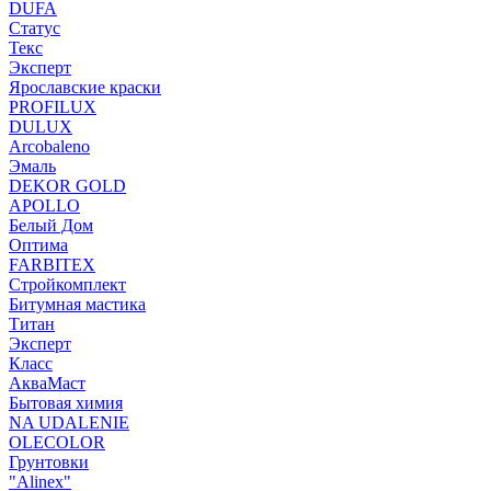
DUFA
Статус
Текс
Эксперт
Ярославские краски
PROFILUX
DULUX
Arcobaleno
Эмаль
DEKOR GOLD
APOLLO
Белый Дом
Оптима
FARBITEX
Стройкомплект
Битумная мастика
Титан
Эксперт
Класс
АкваМаст
Бытовая химия
NA UDALENIE
OLECOLOR
Грунтовки
"Alinex"