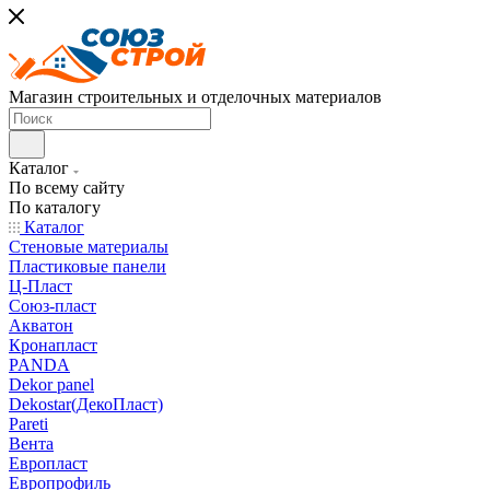
Магазин строительных и отделочных материалов
Каталог
По всему сайту
По каталогу
Каталог
Стеновые материалы
Пластиковые панели
Ц-Пласт
Союз-пласт
Акватон
Кронапласт
PANDA
Dekor panel
Dekostar(ДекоПласт)
Pareti
Вента
Европласт
Европрофиль