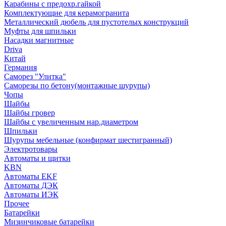
Карабины с предохр.гайкой
Комплектующие для керамогранита
Металлический дюбель для пустотелых конструкций
Муфты для шпильки
Насадки магнитные
Driva
Китай
Германия
Саморез "Улитка"
Саморезы по бетону(монтажные шурупы)
Чопы
Шайбы
Шайбы гровер
Шайбы с увеличенным нар.диаметром
Шпильки
Шурупы мебельные (конфирмат шестигранный)
Электротовары
Автоматы и щитки
KBN
Автоматы EKF
Автоматы ДЭК
Автоматы ИЭК
Прочее
Батарейки
Мизинчиковые батарейки