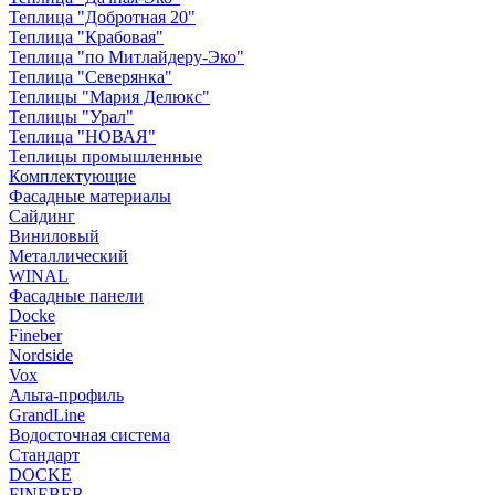
Теплица "Добротная 20"
Теплица "Крабовая"
Теплица "по Митлайдеру-Эко"
Теплица "Северянка"
Теплицы "Мария Делюкс"
Теплицы "Урал"
Теплица "НОВАЯ"
Теплицы промышленные
Комплектующие
Фасадные материалы
Сайдинг
Виниловый
Металлический
WINAL
Фасадные панели
Docke
Fineber
Nordside
Vox
Альта-профиль
GrandLine
Водосточная система
Стандарт
DOCKE
FINEBER