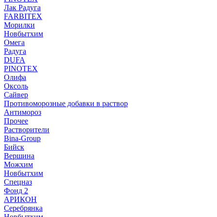
Лак Радуга
FARBITEX
Морилки
Новбытхим
Омега
Радуга
DUFA
PINOTEX
Олифа
Оксоль
Сайвер
Противоморозные добавки в раствор
Антимороз
Прочее
Растворители
Bina-Group
Бийск
Вершина
Можхим
Новбытхим
Спецназ
Фонд 2
АРИКОН
Серебрянка
Новбытхим