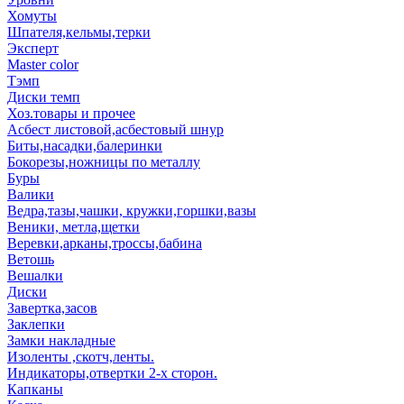
Хомуты
Шпателя,кельмы,терки
Эксперт
Master color
Тэмп
Диски темп
Хоз.товары и прочее
Асбест листовой,асбестовый шнур
Биты,насадки,балеринки
Бокорезы,ножницы по металлу
Буры
Валики
Ведра,тазы,чашки, кружки,горшки,вазы
Веники, метла,щетки
Веревки,арканы,троссы,бабина
Ветошь
Вешалки
Диски
Завертка,засов
Заклепки
Замки накладные
Изоленты ,скотч,ленты.
Индикаторы,отвертки 2-х сторон.
Капканы