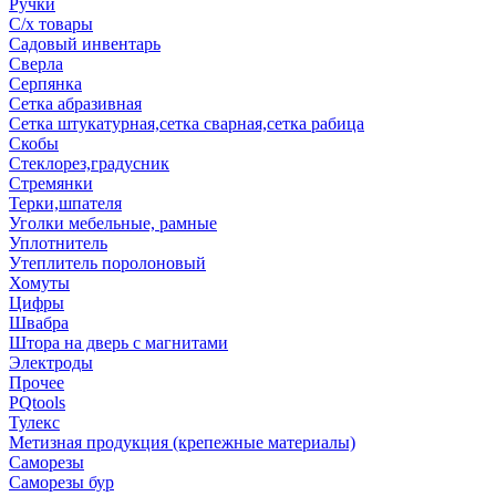
Ручки
С/х товары
Садовый инвентарь
Сверла
Серпянка
Сетка абразивная
Сетка штукатурная,сетка сварная,сетка рабица
Скобы
Стеклорез,градусник
Стремянки
Терки,шпателя
Уголки мебельные, рамные
Уплотнитель
Утеплитель поролоновый
Хомуты
Цифры
Швабра
Штора на дверь с магнитами
Электроды
Прочее
PQtools
Тулекс
Метизная продукция (крепежные материалы)
Саморезы
Саморезы бур