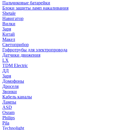
Пальчиковые батарейки
Блоки защиты ламп накаливания
Shetale
Навигатор
Вилки
Заря
Китай
Макел
Светоприбор
Гофротрубы для электропровода
Датчики движения
LX
TDM Electric
ДД
Заря
Домофоны
Дроселя
Звонки
Кабель каналы
Лампы
ASD
Osram
Philips
Pila
Technolight