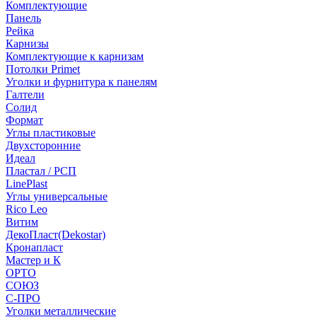
Комплектующие
Панель
Рейка
Карнизы
Комплектующие к карнизам
Потолки Primet
Уголки и фурнитура к панелям
Галтели
Солид
Формат
Углы пластиковые
Двухсторонние
Идеал
Пластал / РСП
LinePlast
Углы универсальные
Rico Leo
Витим
ДекоПласт(Dekostar)
Кронапласт
Мастер и К
ОРТО
СОЮЗ
С-ПРО
Уголки металлические