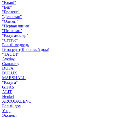
"Knauf"
"Бек"
"Брозекс"
"Декостар"
"Олимп"
"Первая линия"
"Пингвин"
"Радугамалер"
"Статус"
Белый медведь
Гизогрунт(Красивый дом)
"TAUDI"
Аусбау
Сылактау
DUFA
DULUX
MARSHALL
"Радуга"
GIFAS
ALIT
Henkel
ARCOBALENO
Белый дом
Узор
Эксперт