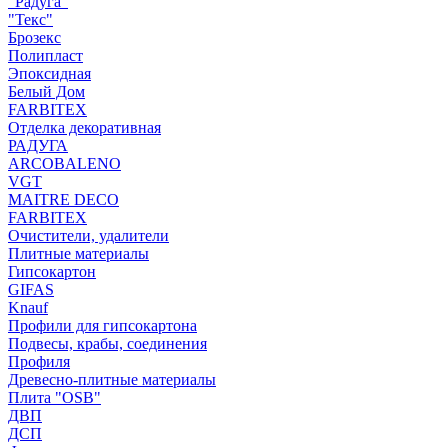
"Радуга"
"Текс"
Брозекс
Полипласт
Эпоксидная
Белый Дом
FARBITEX
Отделка декоративная
РАДУГА
ARCOBALENO
VGT
MAITRE DECO
FARBITEX
Очистители, удалители
Плитные материалы
Гипсокартон
GIFAS
Knauf
Профили для гипсокартона
Подвесы, крабы, соединения
Профиля
Древесно-плитные материалы
Плита "OSB"
ДВП
ДСП