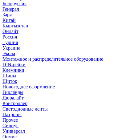
Белоруссия
Генерал
Заря
Китай
Кыргызстан
Онлайт
Россия
Турция
Украина
Экола
Монтажное и распределительное оборудование
DIN-рейки
Клемники
Шины
Щиток
Новогоднее оформление
Гирлянды
Дюралайт
Контроллер
Светодиодные ленты
Патроны
Прочее
Сириус
Универсал
Ормис