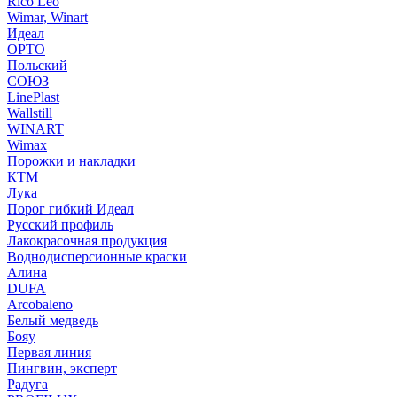
Rico Leo
Wimar, Winart
Идеал
ОРТО
Польский
СОЮЗ
LinePlast
Wallstill
WINART
Wimax
Порожки и накладки
КТМ
Лука
Порог гибкий Идеал
Русский профиль
Лакокрасочная продукция
Воднодисперсионные краски
Алина
DUFA
Arcobaleno
Белый медведь
Бояу
Первая линия
Пингвин, эксперт
Радуга