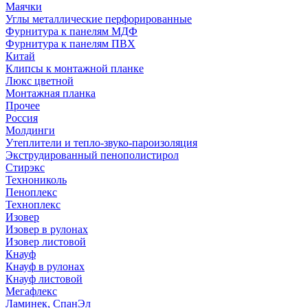
Маячки
Углы металлические перфорированные
Фурнитура к панелям МДФ
Фурнитура к панелям ПВХ
Китай
Клипсы к монтажной планке
Люкс цветной
Монтажная планка
Прочее
Россия
Молдинги
Утеплители и тепло-звуко-пароизоляция
Экструдированный пенополистирол
Стирэкс
Технониколь
Пеноплекс
Техноплекс
Изовер
Изовер в рулонах
Изовер листовой
Кнауф
Кнауф в рулонах
Кнауф листовой
Мегафлекс
Ламинек, СпанЭл