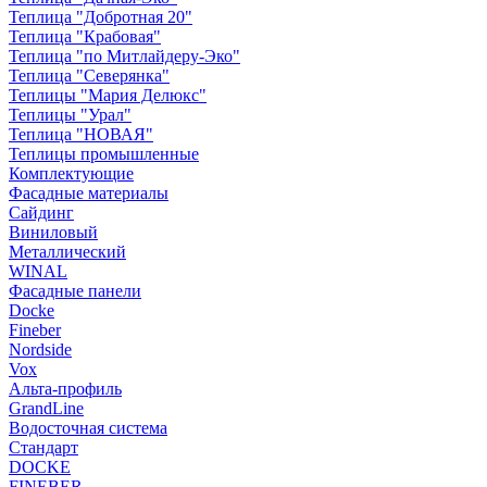
Теплица "Добротная 20"
Теплица "Крабовая"
Теплица "по Митлайдеру-Эко"
Теплица "Северянка"
Теплицы "Мария Делюкс"
Теплицы "Урал"
Теплица "НОВАЯ"
Теплицы промышленные
Комплектующие
Фасадные материалы
Сайдинг
Виниловый
Металлический
WINAL
Фасадные панели
Docke
Fineber
Nordside
Vox
Альта-профиль
GrandLine
Водосточная система
Стандарт
DOCKE
FINEBER