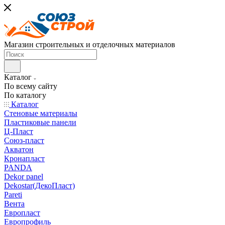
Магазин строительных и отделочных материалов
Каталог
По всему сайту
По каталогу
Каталог
Стеновые материалы
Пластиковые панели
Ц-Пласт
Союз-пласт
Акватон
Кронапласт
PANDA
Dekor panel
Dekostar(ДекоПласт)
Pareti
Вента
Европласт
Европрофиль