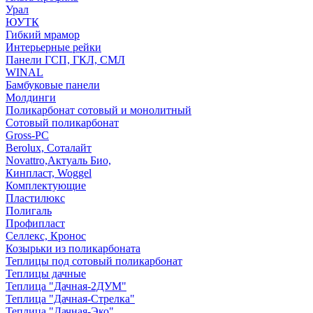
Урал
ЮУТК
Гибкий мрамор
Интерьерные рейки
Панели ГСП, ГКЛ, СМЛ
WINAL
Бамбуковые панели
Молдинги
Поликарбонат сотовый и монолитный
Сотовый поликарбонат
Gross-PC
Berolux, Соталайт
Novattro,Актуаль Био,
Кинпласт, Woggel
Комплектующие
Пластилюкс
Полигаль
Профипласт
Селлекс, Кронос
Козырьки из поликарбоната
Теплицы под сотовый поликарбонат
Теплицы дачные
Теплица "Дачная-2ДУМ"
Теплица "Дачная-Стрелка"
Теплица "Дачная-Эко"