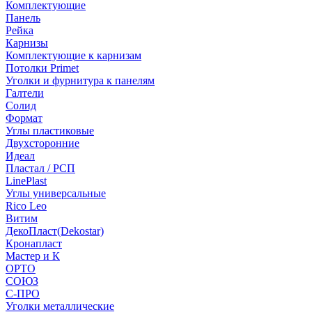
Комплектующие
Панель
Рейка
Карнизы
Комплектующие к карнизам
Потолки Primet
Уголки и фурнитура к панелям
Галтели
Солид
Формат
Углы пластиковые
Двухсторонние
Идеал
Пластал / РСП
LinePlast
Углы универсальные
Rico Leo
Витим
ДекоПласт(Dekostar)
Кронапласт
Мастер и К
ОРТО
СОЮЗ
С-ПРО
Уголки металлические