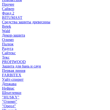
Прочее
Сайвер
Фонд 2
BITUMAST
Средства защиты древесины
Betek
Wald
Декор-защита
Олимп
Палиж
Радуга
Сайтекс
Текс
PROFIWOOD
Защита для бань и саун
Первая линия
FARBITEX
Уайт-спирит
Держава
Нефрас
Шпатлевки
"HUSKY"
"Олимп"
"Ореол"