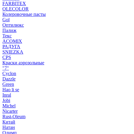
FARBITEX
OLECOLOR
Колеровочные пасты
Gol
Оптилюкс
Палиж
Текс
ACOMIX
РАДУГА
SNIEZKA
CPS
Краски аэрозольные
"7"
Cyclon
Dazzle
Green
Hao li se
Inral
Jobi
Michel
Nicarter
Rust-Oleum
Китай
Натан
Олимп