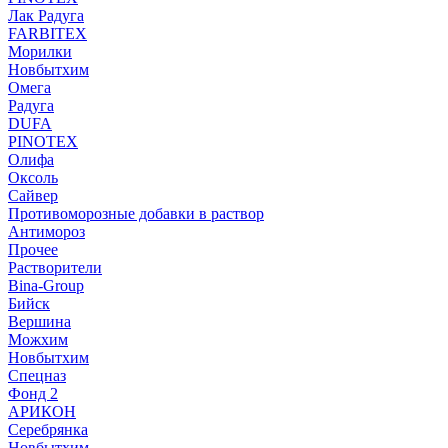
Лак Радуга
FARBITEX
Морилки
Новбытхим
Омега
Радуга
DUFA
PINOTEX
Олифа
Оксоль
Сайвер
Противоморозные добавки в раствор
Антимороз
Прочее
Растворители
Bina-Group
Бийск
Вершина
Можхим
Новбытхим
Спецназ
Фонд 2
АРИКОН
Серебрянка
Новбытхим