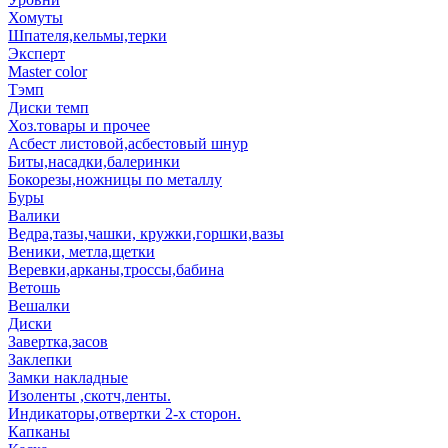
Хомуты
Шпателя,кельмы,терки
Эксперт
Master color
Тэмп
Диски темп
Хоз.товары и прочее
Асбест листовой,асбестовый шнур
Биты,насадки,балеринки
Бокорезы,ножницы по металлу
Буры
Валики
Ведра,тазы,чашки, кружки,горшки,вазы
Веники, метла,щетки
Веревки,арканы,троссы,бабина
Ветошь
Вешалки
Диски
Завертка,засов
Заклепки
Замки накладные
Изоленты ,скотч,ленты.
Индикаторы,отвертки 2-х сторон.
Капканы