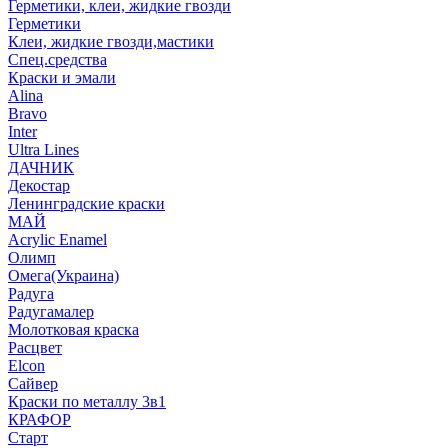
Герметики, клеи, жидкие гвозди
Герметики
Клеи, жидкие гвозди,мастики
Спец.средства
Краски и эмали
Alina
Bravo
Inter
Ultra Lines
ДАЧНИК
Декостар
Ленинградские краски
МАЙ
Acrylic Enamel
Олимп
Омега(Украина)
Радуга
Радугамалер
Молотковая краска
Расцвет
Elcon
Сайвер
Краски по металлу 3в1
КРАФОР
Старт