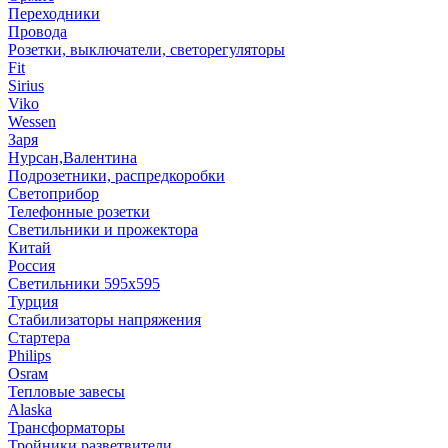
Переходники
Провода
Розетки, выключатели, светорегуляторы
Fit
Sirius
Viko
Wessen
Заря
Нурсан,Валентина
Подрозетники, распредкоробки
Светоприбор
Телефонные розетки
Светильники и прожектора
Китай
Россия
Светильники 595х595
Турция
Стабилизаторы напряжения
Стартера
Philips
Оsrам
Тепловые завесы
Alaska
Трансформаторы
Тройники,разветвители