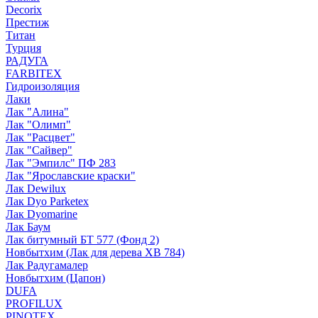
Decorix
Престиж
Титан
Турция
РАДУГА
FARBITEX
Гидроизоляция
Лаки
Лак "Алина"
Лак "Олимп"
Лак "Расцвет"
Лак "Сайвер"
Лак "Эмпилс" ПФ 283
Лак "Ярославские краски"
Лак Dewilux
Лак Dyo Parketex
Лак Dyomarine
Лак Баум
Лак битумный БТ 577 (Фонд 2)
Новбытхим (Лак для дерева ХВ 784)
Лак Радугамалер
Новбытхим (Цапон)
DUFA
PROFILUX
PINOTEX