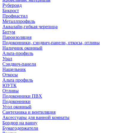
Рубероид
Бикрост
Профнастил
Металлпрофиль
Аквалайн,гибкая черепица
Битум
Пароизоляция
Подоконники, сэндвич-панели, откосы, отливы
Наличник оконный
Альта-профиль
Урал
Сэндвич-панели
Нащельник
Откосы
Альта профиль
ЮУТК
Отливы
Подоконники ПВХ
Подоконники
Угол оконный
Сантехника и вентиляция
Аксессуары для ванной комнаты
Бордюр на ванну
Бумагодержатели