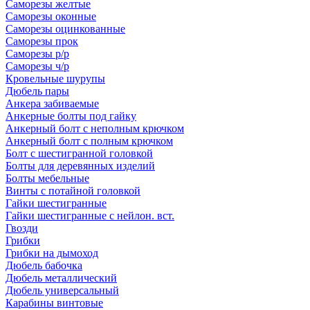
Саморезы желтые
Саморезы оконные
Саморезы оцинкованные
Саморезы прок
Саморезы р/р
Саморезы ч/р
Кровельные шурупы
Дюбель пары
Анкера забиваемые
Анкерные болты под гайку
Анкерный болт с неполным крючком
Анкерный болт с полным крючком
Болт с шестигранной головкой
Болты для деревянных изделий
Болты мебельные
Винты с потайной головкой
Гайки шестигранные
Гайки шестигранные с нейлон. вст.
Гвозди
Грибки
Грибки на дымоход
Дюбель бабочка
Дюбель металлический
Дюбель универсальный
Карабины винтовые