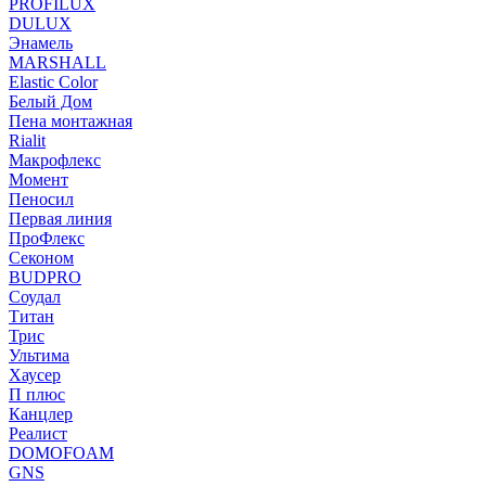
PROFILUX
DULUX
Энамель
MARSHALL
Elastic Color
Белый Дом
Пена монтажная
Rialit
Макрофлекс
Момент
Пеносил
Первая линия
ПроФлекс
Секоном
BUDPRO
Соудал
Титан
Трис
Ультима
Хаусер
П плюс
Канцлер
Реалист
DOMOFOAM
GNS