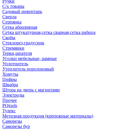
Ручки
С/х товары
Садовый инвентарь
Сверла
Серпянка
Сетка абразивная
Сетка штукатурная,сетка сварная,сетка рабица
Скобы
Стеклорез,градусник
Стремянки
Терки,шпателя
Уголки мебельные, рамные
Уплотнитель
Утеплитель поролоновый
Хомуты
Цифры
Швабра
Штора на дверь с магнитами
Электроды
Прочее
PQtools
Тулекс
Метизная продукция (крепежные материалы)
Саморезы
Саморезы бур