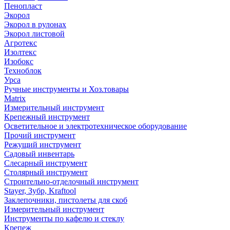
Пенопласт
Экорол
Экорол в рулонах
Экорол листовой
Агротекс
Изолтекс
Изобокс
Техноблок
Урса
Ручные инструменты и Хоз.товары
Matrix
Измерительный инструмент
Крепежный инструмент
Осветительное и электротехническое оборудование
Прочий инструмент
Режущий инструмент
Садовый инвентарь
Слесарный инструмент
Столярный инструмент
Строительно-отделочный инструмент
Stayer, Зубр, Kraftool
Заклепочники, пистолеты для скоб
Измерительный инструмент
Инструменты по кафелю и стеклу
Крепеж