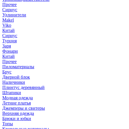
Прочее
Сириус
Удлинители
Makel
Viko
Китай
Сириус
Турция
Заря
Фонари
Китай
Прочее
Пиломатериалы
Брус
Дверной блок
Наличники
Плинтус деревянный
Штапики
Модная одежда
Летние платья
Джемперы и свитеры
Верхняя одежда
Брюки и юбки
Топы
Кровельные материалы