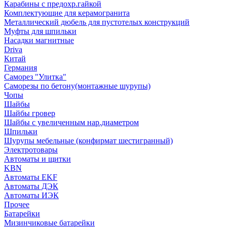
Карабины с предохр.гайкой
Комплектующие для керамогранита
Металлический дюбель для пустотелых конструкций
Муфты для шпильки
Насадки магнитные
Driva
Китай
Германия
Саморез "Улитка"
Саморезы по бетону(монтажные шурупы)
Чопы
Шайбы
Шайбы гровер
Шайбы с увеличенным нар.диаметром
Шпильки
Шурупы мебельные (конфирмат шестигранный)
Электротовары
Автоматы и щитки
KBN
Автоматы EKF
Автоматы ДЭК
Автоматы ИЭК
Прочее
Батарейки
Мизинчиковые батарейки