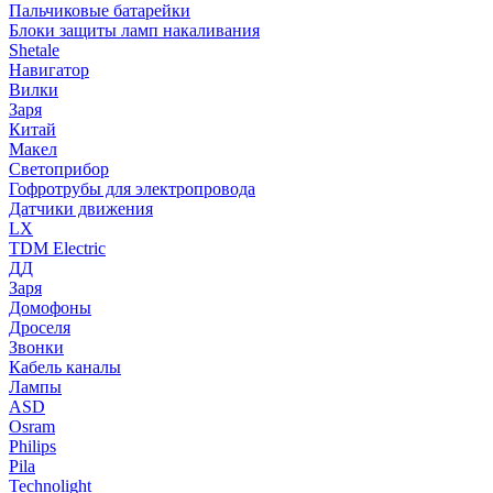
Пальчиковые батарейки
Блоки защиты ламп накаливания
Shetale
Навигатор
Вилки
Заря
Китай
Макел
Светоприбор
Гофротрубы для электропровода
Датчики движения
LX
TDM Electric
ДД
Заря
Домофоны
Дроселя
Звонки
Кабель каналы
Лампы
ASD
Osram
Philips
Pila
Technolight