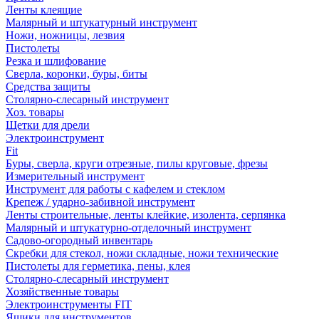
Ленты клеящие
Малярный и штукатурный инструмент
Ножи, ножницы, лезвия
Пистолеты
Резка и шлифование
Сверла, коронки, буры, биты
Средства защиты
Столярно-слесарный инструмент
Хоз. товары
Щетки для дрели
Электроинструмент
Fit
Буры, сверла, круги отрезные, пилы круговые, фрезы
Измерительный инструмент
Инструмент для работы с кафелем и стеклом
Крепеж / ударно-забивной инструмент
Ленты строительные, ленты клейкие, изолента, серпянка
Малярный и штукатурно-отделочный инструмент
Садово-огородный инвентарь
Скребки для стекол, ножи складные, ножи технические
Пистолеты для герметика, пены, клея
Столярно-слесарный инструмент
Хозяйственные товары
Электроинструменты FIT
Ящики для инструментов