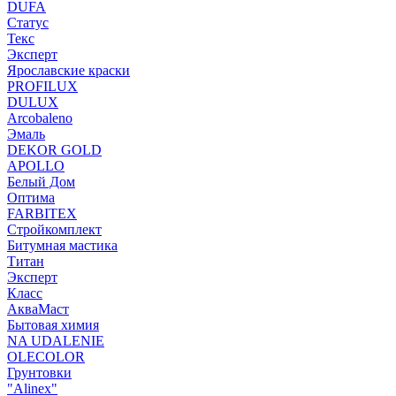
DUFA
Статус
Текс
Эксперт
Ярославские краски
PROFILUX
DULUX
Arcobaleno
Эмаль
DEKOR GOLD
APOLLO
Белый Дом
Оптима
FARBITEX
Стройкомплект
Битумная мастика
Титан
Эксперт
Класс
АкваМаст
Бытовая химия
NA UDALENIE
OLECOLOR
Грунтовки
"Alinex"