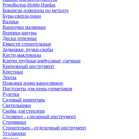
РемоКолор,Hobbi,Hardax
Бокорезы,ножницы по металлу
Буры,сверла,пики
Валики
Ванночки малярные
Веревки,шнуры
Диски отрезные
Емкости строительные
Задвижки, ручки-скобы
Кисти,макловицы
Ключи трубные,имбусовые, гаечные
Крепежный инструмент
Крестики
Ленты
Ножовки,ножи канцеляркие
Пистолеты для пены,герметиков
Рулетки
Садовый инвентарь
Светильники
Скобы для степлера
Столярно - слесарный инструмент
Стремянки
Строительно - отделочный инструмент
Угольники
Уровни