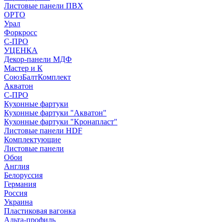
Листовые панели ПВХ
ОРТО
Урал
Форкросс
С-ПРО
УЦЕНКА
Декор-панели МДФ
Мастер и К
СоюзБалтКомплект
Акватон
С-ПРО
Кухонные фартуки
Кухонные фартуки "Акватон"
Кухонные фартуки "Кронапласт"
Листовые панели HDF
Комплектующие
Листовые панели
Обои
Англия
Белоруссия
Германия
Россия
Украина
Пластиковая вагонка
Альта-профиль