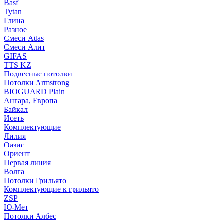
Basf
Tytan
Глина
Разное
Смеси Atlas
Смеси Алит
GIFAS
TTS KZ
Подвесные потолки
Потолки Armstrong
BIOGUARD Plain
Ангара, Европа
Байкал
Исеть
Комплектующие
Лилия
Оазис
Ориент
Первая линия
Волга
Потолки Грильято
Комплектующие к грильято
ZSP
Ю-Мет
Потолки Албес