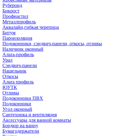
Рубероид
Бикрост
Профнастил
Металлпрофиль
Аквалайн,гибкая черепица
Битум
Пароизоляция
Подоконники, сэндвич-панели, откосы, отливы
Наличник оконный
Альта-профиль
Урал
Сэндвич-панели
Нащельник
Откосы
Альта профиль
ЮУТК
Отливы
Подоконники ПВХ
Подоконники
Угол оконный
Сантехника и вентиляция
Аксессуары для ванной комнаты
Бордюр на ванну
Бумагодержатели