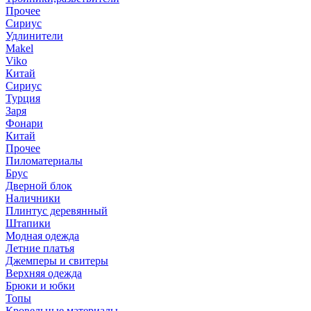
Прочее
Сириус
Удлинители
Makel
Viko
Китай
Сириус
Турция
Заря
Фонари
Китай
Прочее
Пиломатериалы
Брус
Дверной блок
Наличники
Плинтус деревянный
Штапики
Модная одежда
Летние платья
Джемперы и свитеры
Верхняя одежда
Брюки и юбки
Топы
Кровельные материалы