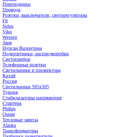
Переходники
Провода
Розетки, выключатели, светорегуляторы
Fit
Sirius
Viko
Wessen
Заря
Нурсан,Валентина
Подрозетники, распредкоробки
Светоприбор
Телефонные розетки
Светильники и прожектора
Китай
Россия
Светильники 595х595
Турция
Стабилизаторы напряжения
Стартера
Philips
Оsrам
Тепловые завесы
Alaska
Трансформаторы
Тройники,разветвители