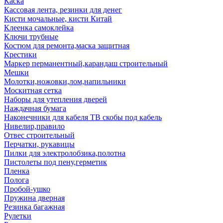
Каска
Кассовая лента, резинки для денег
Кисти мочальные, кисти Китай
Клеенка самоклейка
Ключи трубные
Костюм для ремонта,маска защитная
Крестики
Маркер перманентный,карандаш строительный
Мешки
Молотки,ножовки,лом,напильники
Москитная сетка
Наборы для утепления дверей
Наждачная бумага
Наконечники для кабеля ТВ скобы под кабель
Нивелир,правило
Отвес строительный
Перчатки, рукавицы
Пилки для электролобзика,полотна
Пистолеты под пену,герметик
Пленка
Полога
Пробой-ушко
Пружина дверная
Резинка багажная
Рулетки