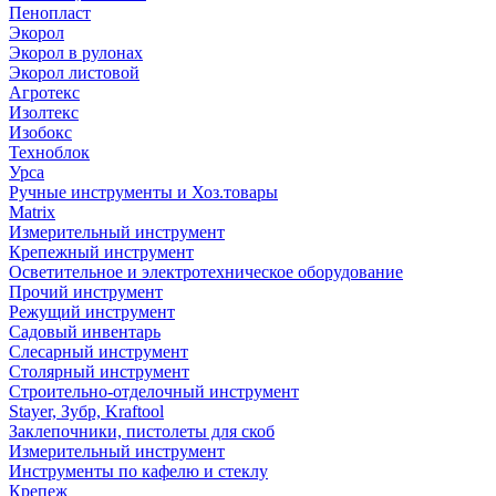
Пенопласт
Экорол
Экорол в рулонах
Экорол листовой
Агротекс
Изолтекс
Изобокс
Техноблок
Урса
Ручные инструменты и Хоз.товары
Matrix
Измерительный инструмент
Крепежный инструмент
Осветительное и электротехническое оборудование
Прочий инструмент
Режущий инструмент
Садовый инвентарь
Слесарный инструмент
Столярный инструмент
Строительно-отделочный инструмент
Stayer, Зубр, Kraftool
Заклепочники, пистолеты для скоб
Измерительный инструмент
Инструменты по кафелю и стеклу
Крепеж