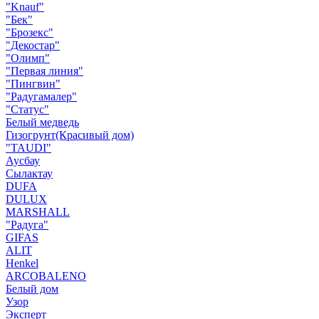
"Knauf"
"Бек"
"Брозекс"
"Декостар"
"Олимп"
"Первая линия"
"Пингвин"
"Радугамалер"
"Статус"
Белый медведь
Гизогрунт(Красивый дом)
"TAUDI"
Аусбау
Сылактау
DUFA
DULUX
MARSHALL
"Радуга"
GIFAS
ALIT
Henkel
ARCOBALENO
Белый дом
Узор
Эксперт