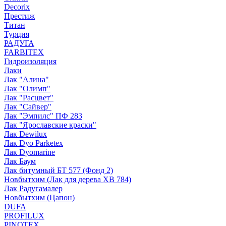
Decorix
Престиж
Титан
Турция
РАДУГА
FARBITEX
Гидроизоляция
Лаки
Лак "Алина"
Лак "Олимп"
Лак "Расцвет"
Лак "Сайвер"
Лак "Эмпилс" ПФ 283
Лак "Ярославские краски"
Лак Dewilux
Лак Dyo Parketex
Лак Dyomarine
Лак Баум
Лак битумный БТ 577 (Фонд 2)
Новбытхим (Лак для дерева ХВ 784)
Лак Радугамалер
Новбытхим (Цапон)
DUFA
PROFILUX
PINOTEX