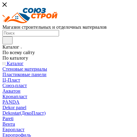
Магазин строительных и отделочных материалов
Каталог
По всему сайту
По каталогу
Каталог
Стеновые материалы
Пластиковые панели
Ц-Пласт
Союз-пласт
Акватон
Кронапласт
PANDA
Dekor panel
Dekostar(ДекоПласт)
Pareti
Вента
Европласт
Европрофиль