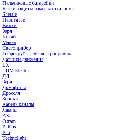
Пальчиковые батарейки
Блоки защиты ламп накаливания
Shetale
Навигатор
Вилки
Заря
Китай
Макел
Светоприбор
Гофротрубы для электропровода
Датчики движения
LX
TDM Electric
ДД
Заря
Домофоны
Дроселя
Звонки
Кабель каналы
Лампы
ASD
Osram
Philips
Pila
Technolight