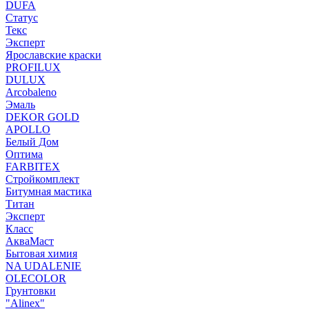
DUFA
Статус
Текс
Эксперт
Ярославские краски
PROFILUX
DULUX
Arcobaleno
Эмаль
DEKOR GOLD
APOLLO
Белый Дом
Оптима
FARBITEX
Стройкомплект
Битумная мастика
Титан
Эксперт
Класс
АкваМаст
Бытовая химия
NA UDALENIE
OLECOLOR
Грунтовки
"Alinex"