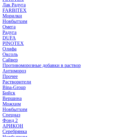
Лак Радуга
FARBITEX
Морилки
Новбытхим
Омега
Радуга
DUFA
PINOTEX
Олифа
Оксоль
Сайвер
Противоморозные добавки в раствор
Антимороз
Прочее
Растворители
Bina-Group
Бийск
Вершина
Можхим
Новбытхим
Спецназ
Фонд 2
АРИКОН
Серебрянка
Новбытхим