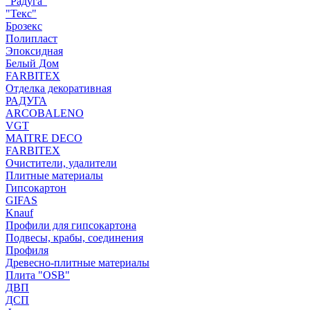
"Радуга"
"Текс"
Брозекс
Полипласт
Эпоксидная
Белый Дом
FARBITEX
Отделка декоративная
РАДУГА
ARCOBALENO
VGT
MAITRE DECO
FARBITEX
Очистители, удалители
Плитные материалы
Гипсокартон
GIFAS
Knauf
Профили для гипсокартона
Подвесы, крабы, соединения
Профиля
Древесно-плитные материалы
Плита "OSB"
ДВП
ДСП