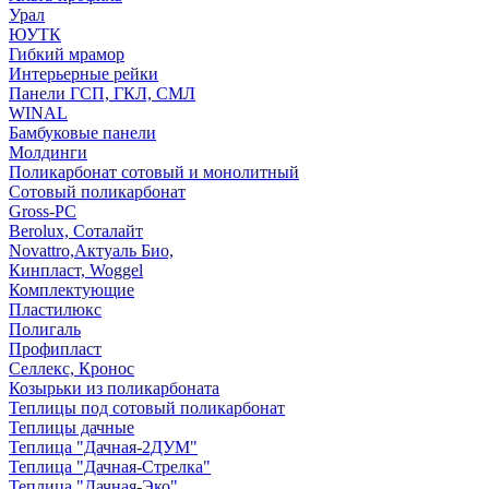
Урал
ЮУТК
Гибкий мрамор
Интерьерные рейки
Панели ГСП, ГКЛ, СМЛ
WINAL
Бамбуковые панели
Молдинги
Поликарбонат сотовый и монолитный
Сотовый поликарбонат
Gross-PC
Berolux, Соталайт
Novattro,Актуаль Био,
Кинпласт, Woggel
Комплектующие
Пластилюкс
Полигаль
Профипласт
Селлекс, Кронос
Козырьки из поликарбоната
Теплицы под сотовый поликарбонат
Теплицы дачные
Теплица "Дачная-2ДУМ"
Теплица "Дачная-Стрелка"
Теплица "Дачная-Эко"