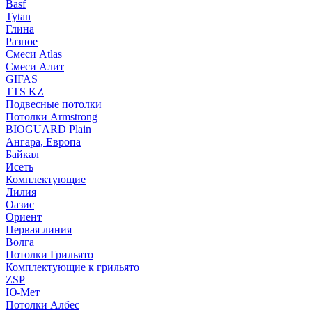
Basf
Tytan
Глина
Разное
Смеси Atlas
Смеси Алит
GIFAS
TTS KZ
Подвесные потолки
Потолки Armstrong
BIOGUARD Plain
Ангара, Европа
Байкал
Исеть
Комплектующие
Лилия
Оазис
Ориент
Первая линия
Волга
Потолки Грильято
Комплектующие к грильято
ZSP
Ю-Мет
Потолки Албес