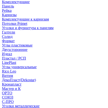
Комплектующие
Панель
Рейка
Карнизы
Комплектующие к карнизам
Потолки Primet
Уголки и фурнитура к панелям
Галтели
Солид
Формат
Углы пластиковые
Двухсторонние
Идеал
Пластал / РСП
LinePlast
Углы универсальные
Rico Leo
Витим
ДекоПласт(Dekostar)
Кронапласт
Мастер и К
ОРТО
СОЮЗ
С-ПРО
Уголки металлические