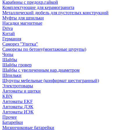
Карабины с предохр.гайкой
Комплектующие для керамогранита
Металлический дюбель для пустотелых конструкций
Муфты для шпильки
Насадки магнитные
Driva
Китай
Германия
Саморез "Улитка"
Саморезы по бетону(монтажные шурупы)
Чопы
Шайбы
Шайбы гровер
Шайбы с увеличенным нар.диаметром
Шпильки
Шурупы мебельные (конфирмат шестигранный)
Электротовары
Автоматы и щитки
KBN
Автоматы EKF
Автоматы ДЭК
Автоматы ИЭК
Прочее
Батарейки
Мизинчиковые батарейки