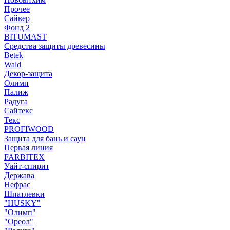
Прочее
Сайвер
Фонд 2
BITUMAST
Средства защиты древесины
Betek
Wald
Декор-защита
Олимп
Палиж
Радуга
Сайтекс
Текс
PROFIWOOD
Защита для бань и саун
Первая линия
FARBITEX
Уайт-спирит
Держава
Нефрас
Шпатлевки
"HUSKY"
"Олимп"
"Ореол"