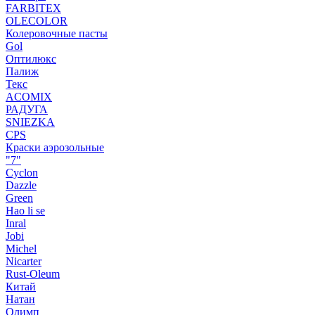
FARBITEX
OLECOLOR
Колеровочные пасты
Gol
Оптилюкс
Палиж
Текс
ACOMIX
РАДУГА
SNIEZKA
CPS
Краски аэрозольные
"7"
Cyclon
Dazzle
Green
Hao li se
Inral
Jobi
Michel
Nicarter
Rust-Oleum
Китай
Натан
Олимп