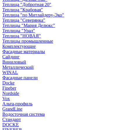
Теплица "Добротная 20"
Теплица "Крабовая"
Теплица "по Митлайдеру-Эко"
Теплица "Северянка"
Теплицы "Мария Делюкс"
Теплицы "Урал"
Теплица "НОВАЯ"
Теплицы промышленные
Комплектующие
Фасадные материалы
Сайдинг
Виниловый
Металлический
WINAL
Фасадные панели
Docke
Fineber
Nordside
Vox
Альта-профиль
GrandLine
Водосточная система
Стандарт
DOCKE
FINEBER