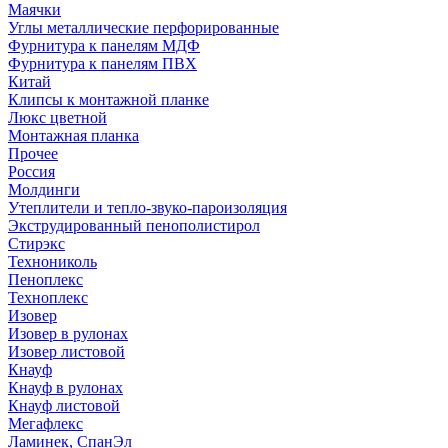
Маячки
Углы металлические перфорированные
Фурнитура к панелям МДФ
Фурнитура к панелям ПВХ
Китай
Клипсы к монтажной планке
Люкс цветной
Монтажная планка
Прочее
Россия
Молдинги
Утеплители и тепло-звуко-пароизоляция
Экструдированный пенополистирол
Стирэкс
Технониколь
Пеноплекс
Техноплекс
Изовер
Изовер в рулонах
Изовер листовой
Кнауф
Кнауф в рулонах
Кнауф листовой
Мегафлекс
Ламинек, СпанЭл