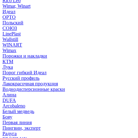
Rico Leo
Wimar, Winart
Идеал
ОРТО
Польский
СОЮЗ
LinePlast
Wallstill
WINART
Wimax
Порожки и накладки
КТМ
Лука
Порог гибкий Идеал
Русский профиль
Лакокрасочная продукция
Воднодисперсионные краски
Алина
DUFA
Arcobaleno
Белый медведь
Бояу
Первая линия
Пингвин, эксперт
Радуга