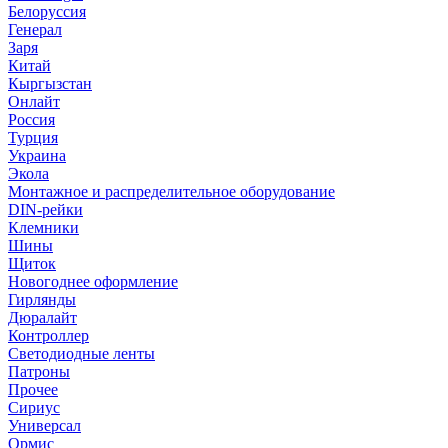
Белоруссия
Генерал
Заря
Китай
Кыргызстан
Онлайт
Россия
Турция
Украина
Экола
Монтажное и распределительное оборудование
DIN-рейки
Клемники
Шины
Щиток
Новогоднее оформление
Гирлянды
Дюралайт
Контроллер
Светодиодные ленты
Патроны
Прочее
Сириус
Универсал
Ормис