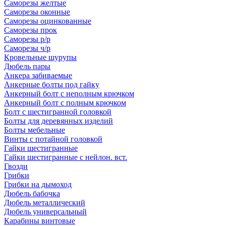
Саморезы желтые
Саморезы оконные
Саморезы оцинкованные
Саморезы прок
Саморезы р/р
Саморезы ч/р
Кровельные шурупы
Дюбель пары
Анкера забиваемые
Анкерные болты под гайку
Анкерный болт с неполным крючком
Анкерный болт с полным крючком
Болт с шестигранной головкой
Болты для деревянных изделий
Болты мебельные
Винты с потайной головкой
Гайки шестигранные
Гайки шестигранные с нейлон. вст.
Гвозди
Грибки
Грибки на дымоход
Дюбель бабочка
Дюбель металлический
Дюбель универсальный
Карабины винтовые