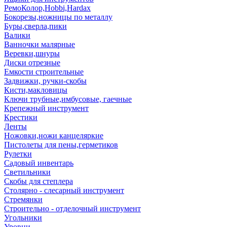
РемоКолор,Hobbi,Hardax
Бокорезы,ножницы по металлу
Буры,сверла,пики
Валики
Ванночки малярные
Веревки,шнуры
Диски отрезные
Емкости строительные
Задвижки, ручки-скобы
Кисти,макловицы
Ключи трубные,имбусовые, гаечные
Крепежный инструмент
Крестики
Ленты
Ножовки,ножи канцеляркие
Пистолеты для пены,герметиков
Рулетки
Садовый инвентарь
Светильники
Скобы для степлера
Столярно - слесарный инструмент
Стремянки
Строительно - отделочный инструмент
Угольники
Уровни