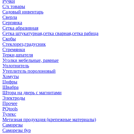
Ручки
С/х товары
Садовый инвентарь
Сверла
Серпянка
Сетка абразивная
Сетка штукатурная,сетка сварная,сетка рабица
Скобы
Стеклорез,градусник
Стремянки
Терки,шпателя
Уголки мебельные, рамные
Уплотнитель
Утеплитель поролоновый
Хомуты
Цифры
Швабра
Штора на дверь с магнитами
Электроды
Прочее
PQtools
Тулекс
Метизная продукция (крепежные материалы)
Саморезы
Саморезы бур