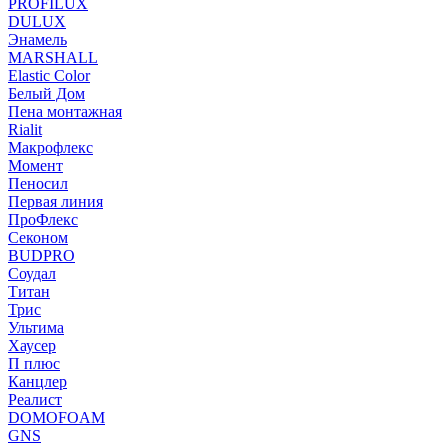
PROFILUX
DULUX
Энамель
MARSHALL
Elastic Color
Белый Дом
Пена монтажная
Rialit
Макрофлекс
Момент
Пеносил
Первая линия
ПроФлекс
Секоном
BUDPRO
Соудал
Титан
Трис
Ультима
Хаусер
П плюс
Канцлер
Реалист
DOMOFOAM
GNS