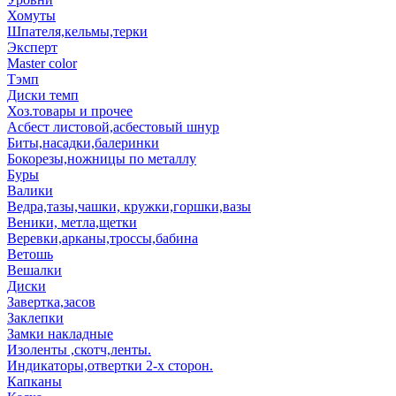
Хомуты
Шпателя,кельмы,терки
Эксперт
Master color
Тэмп
Диски темп
Хоз.товары и прочее
Асбест листовой,асбестовый шнур
Биты,насадки,балеринки
Бокорезы,ножницы по металлу
Буры
Валики
Ведра,тазы,чашки, кружки,горшки,вазы
Веники, метла,щетки
Веревки,арканы,троссы,бабина
Ветошь
Вешалки
Диски
Завертка,засов
Заклепки
Замки накладные
Изоленты ,скотч,ленты.
Индикаторы,отвертки 2-х сторон.
Капканы