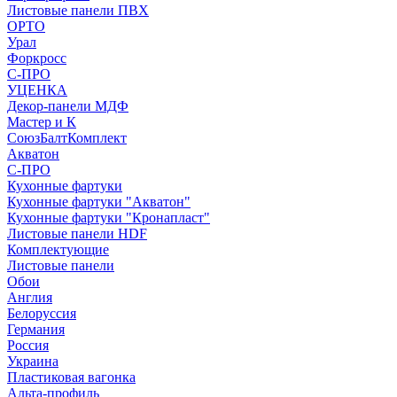
Листовые панели ПВХ
ОРТО
Урал
Форкросс
С-ПРО
УЦЕНКА
Декор-панели МДФ
Мастер и К
СоюзБалтКомплект
Акватон
С-ПРО
Кухонные фартуки
Кухонные фартуки "Акватон"
Кухонные фартуки "Кронапласт"
Листовые панели HDF
Комплектующие
Листовые панели
Обои
Англия
Белоруссия
Германия
Россия
Украина
Пластиковая вагонка
Альта-профиль