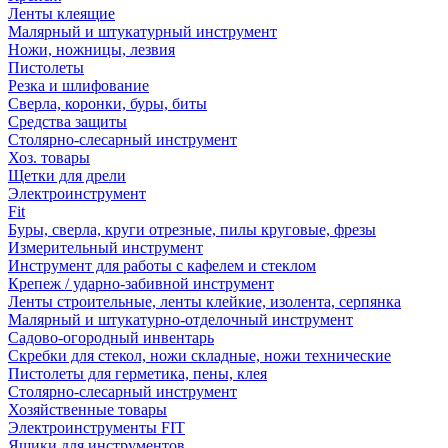
Ленты клеящие
Малярный и штукатурный инструмент
Ножи, ножницы, лезвия
Пистолеты
Резка и шлифование
Сверла, коронки, буры, биты
Средства защиты
Столярно-слесарный инструмент
Хоз. товары
Щетки для дрели
Электроинструмент
Fit
Буры, сверла, круги отрезные, пилы круговые, фрезы
Измерительный инструмент
Инструмент для работы с кафелем и стеклом
Крепеж / ударно-забивной инструмент
Ленты строительные, ленты клейкие, изолента, серпянка
Малярный и штукатурно-отделочный инструмент
Садово-огородный инвентарь
Скребки для стекол, ножи складные, ножи технические
Пистолеты для герметика, пены, клея
Столярно-слесарный инструмент
Хозяйственные товары
Электроинструменты FIT
Ящики для инструментов