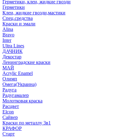
Герметики, клеи, жидкие гвозди
Герметики
Клеи, жидкие гвозди,мастики
Спец.средства
Краски и эмали
Alina
Bravo
Inter
Ultra Lines
ДАЧНИК
Декостар
Ленинградские краски
МАЙ
Acrylic Enamel
Олимп
Омега(Украина)
Радуга
Радугамалер
Молотковая краска
Расцвет
Elcon
Сайвер
Краски по металлу 3в1
КРАФОР
Старт