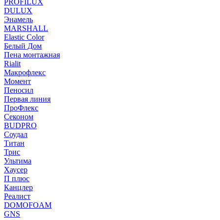
PROFILUX
DULUX
Энамель
MARSHALL
Elastic Color
Белый Дом
Пена монтажная
Rialit
Макрофлекс
Момент
Пеносил
Первая линия
ПроФлекс
Секоном
BUDPRO
Соудал
Титан
Трис
Ультима
Хаусер
П плюс
Канцлер
Реалист
DOMOFOAM
GNS