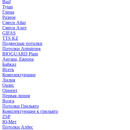
Basf
Tytan
Глина
Разное
Смеси Atlas
Смеси Алит
GIFAS
TTS KZ
Подвесные потолки
Потолки Armstrong
BIOGUARD Plain
Ангара, Европа
Байкал
Исеть
Комплектующие
Лилия
Оазис
Ориент
Первая линия
Волга
Потолки Грильято
Комплектующие к грильято
ZSP
Ю-Мет
Потолки Албес