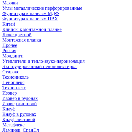
Маячки
Углы металлические перфорированные
Фурнитура к панелям МДФ
Фурнитура к панелям ПВХ
Китай
Клипсы к монтажной планке
Люкс цветной
Монтажная планка
Прочее
Россия
Молдинги
Утеплители и тепло-звуко-пароизоляция
Экструдированный пенополистирол
Стирэкс
Технониколь
Пеноплекс
Техноплекс
Изовер
Изовер в рулонах
Изовер листовой
Кнауф
Кнауф в рулонах
Кнауф листовой
Мегафлекс
Ламинек, СпанЭл