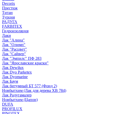
Decorix
Престиж
Титан
Турция
РАДУГА
FARBITEX
Гидроизоляция
Лаки
Лак "Алина"
Лак "Олимп"
Лак "Расцвет"
Лак "Сайвер"
Лак "Эмпилс" ПФ 283
Лак "Ярославские краски"
Лак Dewilux
Лак Dyo Parketex
Лак Dyomarine
Лак Баум
Лак битумный БТ 577 (Фонд 2)
Новбытхим (Лак для дерева ХВ 784)
Лак Радугамалер
Новбытхим (Цапон)
DUFA
PROFILUX
PINOTEX