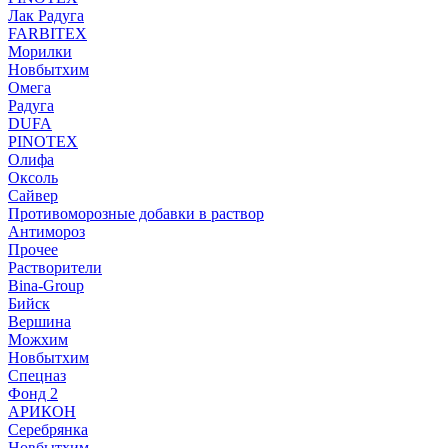
Лак Радуга
FARBITEX
Морилки
Новбытхим
Омега
Радуга
DUFA
PINOTEX
Олифа
Оксоль
Сайвер
Противоморозные добавки в раствор
Антимороз
Прочее
Растворители
Bina-Group
Бийск
Вершина
Можхим
Новбытхим
Спецназ
Фонд 2
АРИКОН
Серебрянка
Новбытхим