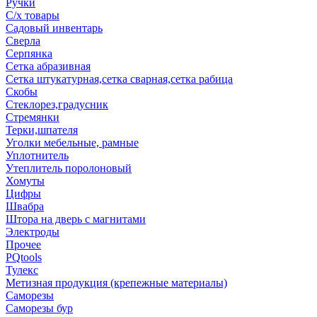
Ручки
С/х товары
Садовый инвентарь
Сверла
Серпянка
Сетка абразивная
Сетка штукатурная,сетка сварная,сетка рабица
Скобы
Стеклорез,градусник
Стремянки
Терки,шпателя
Уголки мебельные, рамные
Уплотнитель
Утеплитель поролоновый
Хомуты
Цифры
Швабра
Штора на дверь с магнитами
Электроды
Прочее
PQtools
Тулекс
Метизная продукция (крепежные материалы)
Саморезы
Саморезы бур