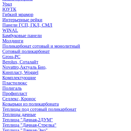
Урал
ЮУТК
Гибкий мрамор
Интерьерные рейки
Панели ГСП, ГКЛ, СМЛ
WINAL
Бамбуковые панели
Молдинги
Поликарбонат сотовый и монолитный
Сотовый поликарбонат
Gross-PC
Berolux, Соталайт
Novattro,Актуаль Био,
Кинпласт, Woggel
Комплектующие
Пластилюкс
Полигаль
Профипласт
Селлекс, Кронос
Козырьки из поликарбоната
Теплицы под сотовый поликарбонат
Теплицы дачные
Теплица "Дачная-2ДУМ"
Теплица "Дачная-Стрелка"
Теплица "Дачная-Эко"