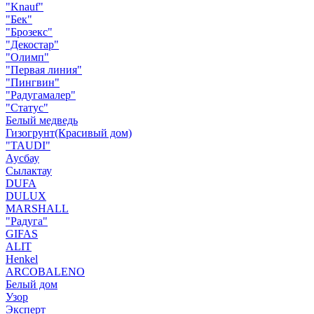
"Knauf"
"Бек"
"Брозекс"
"Декостар"
"Олимп"
"Первая линия"
"Пингвин"
"Радугамалер"
"Статус"
Белый медведь
Гизогрунт(Красивый дом)
"TAUDI"
Аусбау
Сылактау
DUFA
DULUX
MARSHALL
"Радуга"
GIFAS
ALIT
Henkel
ARCOBALENO
Белый дом
Узор
Эксперт