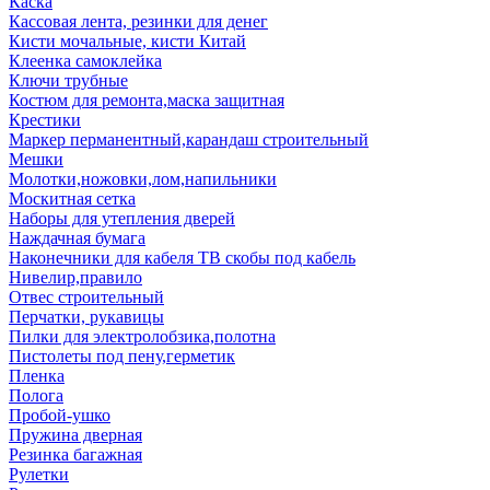
Каска
Кассовая лента, резинки для денег
Кисти мочальные, кисти Китай
Клеенка самоклейка
Ключи трубные
Костюм для ремонта,маска защитная
Крестики
Маркер перманентный,карандаш строительный
Мешки
Молотки,ножовки,лом,напильники
Москитная сетка
Наборы для утепления дверей
Наждачная бумага
Наконечники для кабеля ТВ скобы под кабель
Нивелир,правило
Отвес строительный
Перчатки, рукавицы
Пилки для электролобзика,полотна
Пистолеты под пену,герметик
Пленка
Полога
Пробой-ушко
Пружина дверная
Резинка багажная
Рулетки