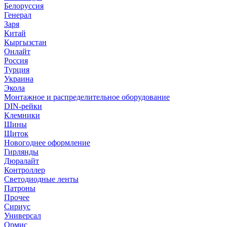
Белоруссия
Генерал
Заря
Китай
Кыргызстан
Онлайт
Россия
Турция
Украина
Экола
Монтажное и распределительное оборудование
DIN-рейки
Клемники
Шины
Щиток
Новогоднее оформление
Гирлянды
Дюралайт
Контроллер
Светодиодные ленты
Патроны
Прочее
Сириус
Универсал
Ормис