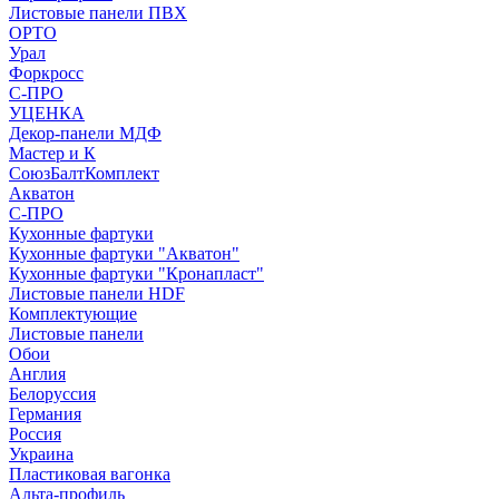
Листовые панели ПВХ
ОРТО
Урал
Форкросс
С-ПРО
УЦЕНКА
Декор-панели МДФ
Мастер и К
СоюзБалтКомплект
Акватон
С-ПРО
Кухонные фартуки
Кухонные фартуки "Акватон"
Кухонные фартуки "Кронапласт"
Листовые панели HDF
Комплектующие
Листовые панели
Обои
Англия
Белоруссия
Германия
Россия
Украина
Пластиковая вагонка
Альта-профиль