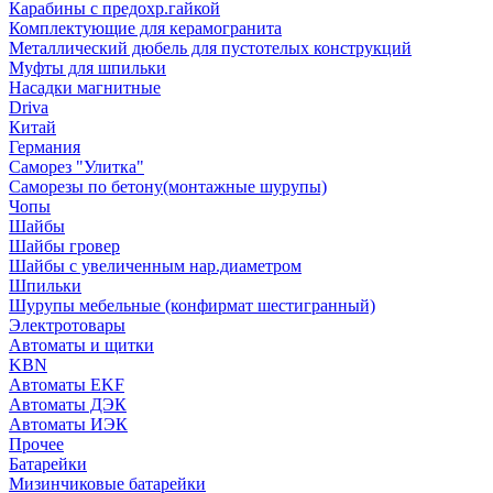
Карабины с предохр.гайкой
Комплектующие для керамогранита
Металлический дюбель для пустотелых конструкций
Муфты для шпильки
Насадки магнитные
Driva
Китай
Германия
Саморез "Улитка"
Саморезы по бетону(монтажные шурупы)
Чопы
Шайбы
Шайбы гровер
Шайбы с увеличенным нар.диаметром
Шпильки
Шурупы мебельные (конфирмат шестигранный)
Электротовары
Автоматы и щитки
KBN
Автоматы EKF
Автоматы ДЭК
Автоматы ИЭК
Прочее
Батарейки
Мизинчиковые батарейки