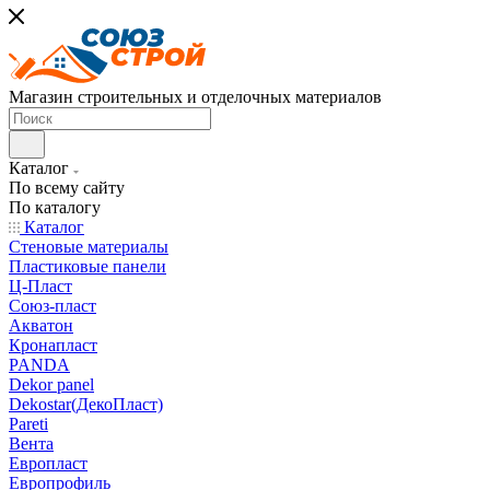
Магазин строительных и отделочных материалов
Каталог
По всему сайту
По каталогу
Каталог
Стеновые материалы
Пластиковые панели
Ц-Пласт
Союз-пласт
Акватон
Кронапласт
PANDA
Dekor panel
Dekostar(ДекоПласт)
Pareti
Вента
Европласт
Европрофиль