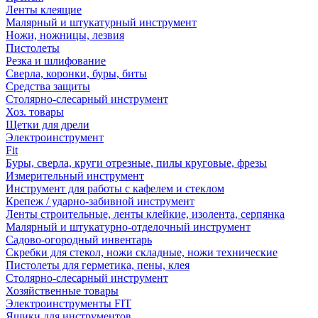
Ленты клеящие
Малярный и штукатурный инструмент
Ножи, ножницы, лезвия
Пистолеты
Резка и шлифование
Сверла, коронки, буры, биты
Средства защиты
Столярно-слесарный инструмент
Хоз. товары
Щетки для дрели
Электроинструмент
Fit
Буры, сверла, круги отрезные, пилы круговые, фрезы
Измерительный инструмент
Инструмент для работы с кафелем и стеклом
Крепеж / ударно-забивной инструмент
Ленты строительные, ленты клейкие, изолента, серпянка
Малярный и штукатурно-отделочный инструмент
Садово-огородный инвентарь
Скребки для стекол, ножи складные, ножи технические
Пистолеты для герметика, пены, клея
Столярно-слесарный инструмент
Хозяйственные товары
Электроинструменты FIT
Ящики для инструментов