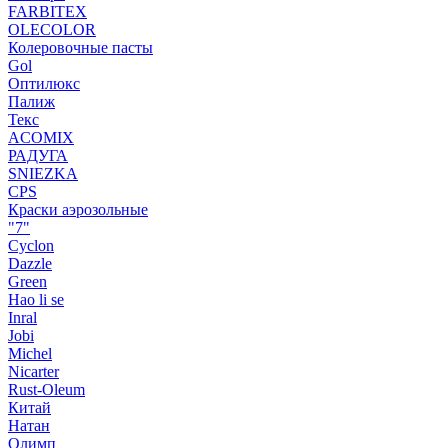
FARBITEX
OLECOLOR
Колеровочные пасты
Gol
Оптилюкс
Палиж
Текс
ACOMIX
РАДУГА
SNIEZKA
CPS
Краски аэрозольные
"7"
Cyclon
Dazzle
Green
Hao li se
Inral
Jobi
Michel
Nicarter
Rust-Oleum
Китай
Натан
Олимп