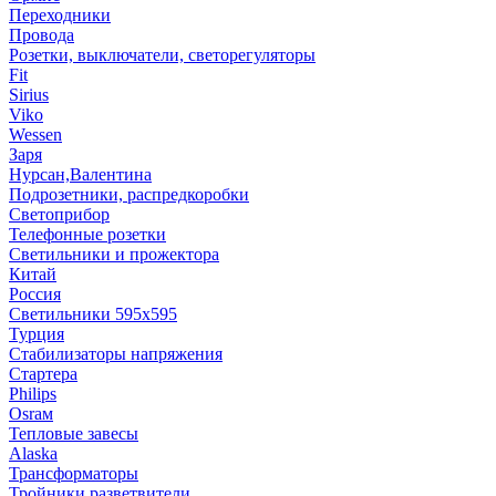
Переходники
Провода
Розетки, выключатели, светорегуляторы
Fit
Sirius
Viko
Wessen
Заря
Нурсан,Валентина
Подрозетники, распредкоробки
Светоприбор
Телефонные розетки
Светильники и прожектора
Китай
Россия
Светильники 595х595
Турция
Стабилизаторы напряжения
Стартера
Philips
Оsrам
Тепловые завесы
Alaska
Трансформаторы
Тройники,разветвители