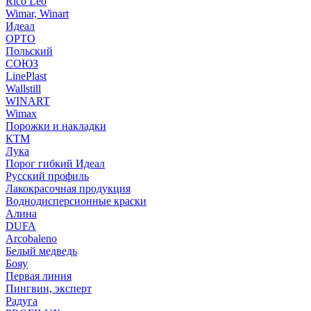
Rico Leo
Wimar, Winart
Идеал
ОРТО
Польский
СОЮЗ
LinePlast
Wallstill
WINART
Wimax
Порожки и накладки
КТМ
Лука
Порог гибкий Идеал
Русский профиль
Лакокрасочная продукция
Воднодисперсионные краски
Алина
DUFA
Arcobaleno
Белый медведь
Бояу
Первая линия
Пингвин, эксперт
Радуга