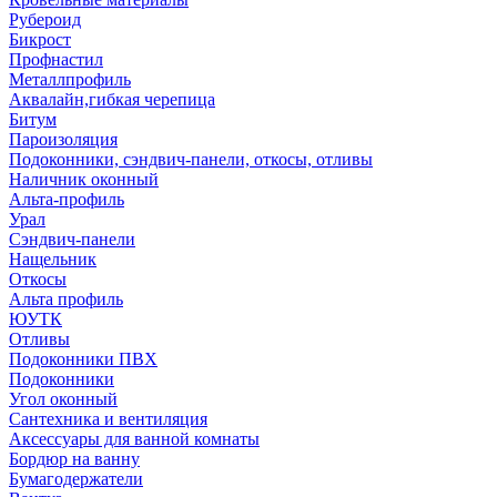
Рубероид
Бикрост
Профнастил
Металлпрофиль
Аквалайн,гибкая черепица
Битум
Пароизоляция
Подоконники, сэндвич-панели, откосы, отливы
Наличник оконный
Альта-профиль
Урал
Сэндвич-панели
Нащельник
Откосы
Альта профиль
ЮУТК
Отливы
Подоконники ПВХ
Подоконники
Угол оконный
Сантехника и вентиляция
Аксессуары для ванной комнаты
Бордюр на ванну
Бумагодержатели