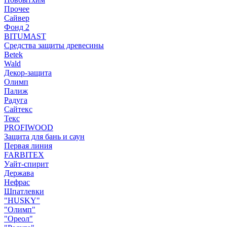
Прочее
Сайвер
Фонд 2
BITUMAST
Средства защиты древесины
Betek
Wald
Декор-защита
Олимп
Палиж
Радуга
Сайтекс
Текс
PROFIWOOD
Защита для бань и саун
Первая линия
FARBITEX
Уайт-спирит
Держава
Нефрас
Шпатлевки
"HUSKY"
"Олимп"
"Ореол"