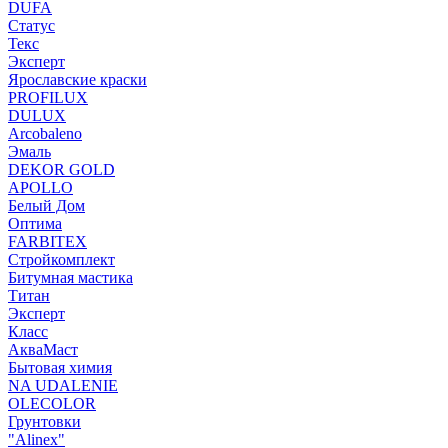
DUFA
Статус
Текс
Эксперт
Ярославские краски
PROFILUX
DULUX
Arcobaleno
Эмаль
DEKOR GOLD
APOLLO
Белый Дом
Оптима
FARBITEX
Стройкомплект
Битумная мастика
Титан
Эксперт
Класс
АкваМаст
Бытовая химия
NA UDALENIE
OLECOLOR
Грунтовки
"Alinex"