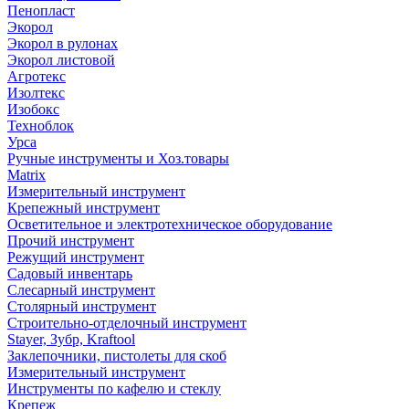
Пенопласт
Экорол
Экорол в рулонах
Экорол листовой
Агротекс
Изолтекс
Изобокс
Техноблок
Урса
Ручные инструменты и Хоз.товары
Matrix
Измерительный инструмент
Крепежный инструмент
Осветительное и электротехническое оборудование
Прочий инструмент
Режущий инструмент
Садовый инвентарь
Слесарный инструмент
Столярный инструмент
Строительно-отделочный инструмент
Stayer, Зубр, Kraftool
Заклепочники, пистолеты для скоб
Измерительный инструмент
Инструменты по кафелю и стеклу
Крепеж