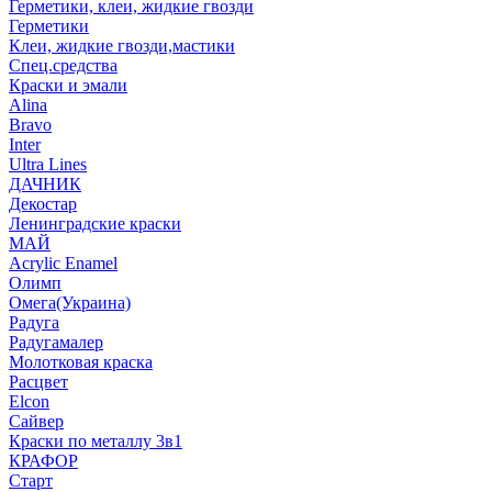
Герметики, клеи, жидкие гвозди
Герметики
Клеи, жидкие гвозди,мастики
Спец.средства
Краски и эмали
Alina
Bravo
Inter
Ultra Lines
ДАЧНИК
Декостар
Ленинградские краски
МАЙ
Acrylic Enamel
Олимп
Омега(Украина)
Радуга
Радугамалер
Молотковая краска
Расцвет
Elcon
Сайвер
Краски по металлу 3в1
КРАФОР
Старт