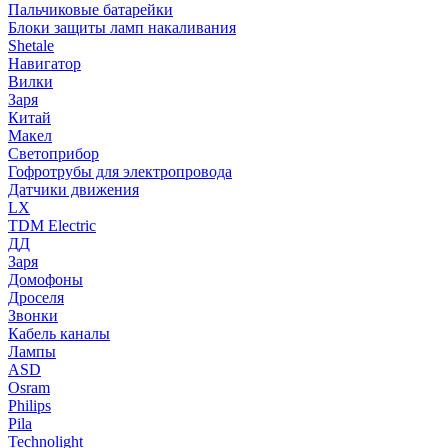
Пальчиковые батарейки
Блоки защиты ламп накаливания
Shetale
Навигатор
Вилки
Заря
Китай
Макел
Светоприбор
Гофротрубы для электропровода
Датчики движения
LX
TDM Electric
ДД
Заря
Домофоны
Дроселя
Звонки
Кабель каналы
Лампы
ASD
Osram
Philips
Pila
Technolight