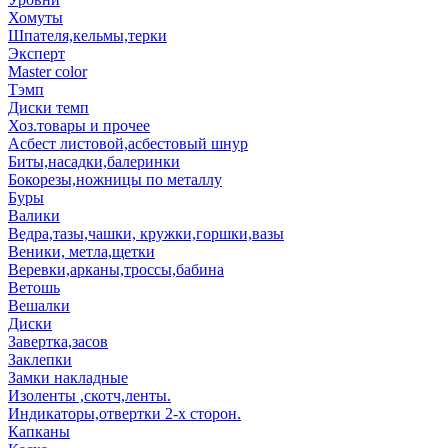
Хомуты
Шпателя,кельмы,терки
Эксперт
Master color
Тэмп
Диски темп
Хоз.товары и прочее
Асбест листовой,асбестовый шнур
Биты,насадки,балеринки
Бокорезы,ножницы по металлу
Буры
Валики
Ведра,тазы,чашки, кружки,горшки,вазы
Веники, метла,щетки
Веревки,арканы,троссы,бабина
Ветошь
Вешалки
Диски
Завертка,засов
Заклепки
Замки накладные
Изоленты ,скотч,ленты.
Индикаторы,отвертки 2-х сторон.
Капканы