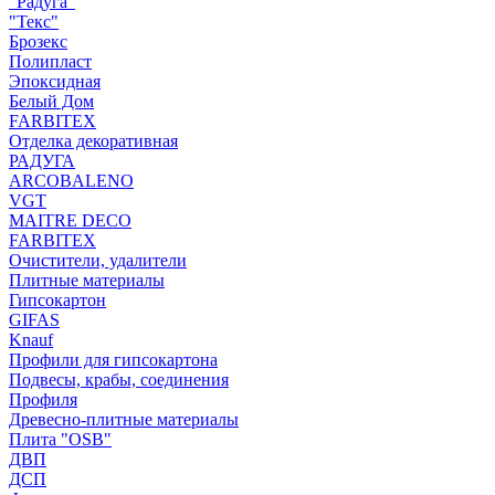
"Радуга"
"Текс"
Брозекс
Полипласт
Эпоксидная
Белый Дом
FARBITEX
Отделка декоративная
РАДУГА
ARCOBALENO
VGT
MAITRE DECO
FARBITEX
Очистители, удалители
Плитные материалы
Гипсокартон
GIFAS
Knauf
Профили для гипсокартона
Подвесы, крабы, соединения
Профиля
Древесно-плитные материалы
Плита "OSB"
ДВП
ДСП