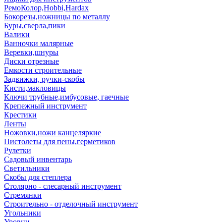
РемоКолор,Hobbi,Hardax
Бокорезы,ножницы по металлу
Буры,сверла,пики
Валики
Ванночки малярные
Веревки,шнуры
Диски отрезные
Емкости строительные
Задвижки, ручки-скобы
Кисти,макловицы
Ключи трубные,имбусовые, гаечные
Крепежный инструмент
Крестики
Ленты
Ножовки,ножи канцеляркие
Пистолеты для пены,герметиков
Рулетки
Садовый инвентарь
Светильники
Скобы для степлера
Столярно - слесарный инструмент
Стремянки
Строительно - отделочный инструмент
Угольники
Уровни