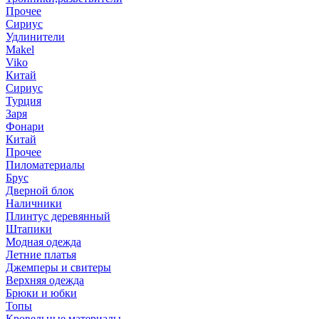
Прочее
Сириус
Удлинители
Makel
Viko
Китай
Сириус
Турция
Заря
Фонари
Китай
Прочее
Пиломатериалы
Брус
Дверной блок
Наличники
Плинтус деревянный
Штапики
Модная одежда
Летние платья
Джемперы и свитеры
Верхняя одежда
Брюки и юбки
Топы
Кровельные материалы