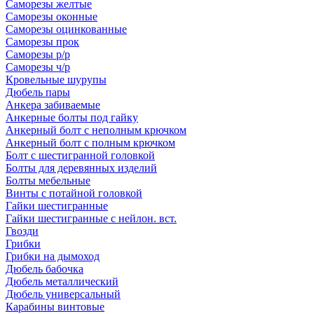
Саморезы желтые
Саморезы оконные
Саморезы оцинкованные
Саморезы прок
Саморезы р/р
Саморезы ч/р
Кровельные шурупы
Дюбель пары
Анкера забиваемые
Анкерные болты под гайку
Анкерный болт с неполным крючком
Анкерный болт с полным крючком
Болт с шестигранной головкой
Болты для деревянных изделий
Болты мебельные
Винты с потайной головкой
Гайки шестигранные
Гайки шестигранные с нейлон. вст.
Гвозди
Грибки
Грибки на дымоход
Дюбель бабочка
Дюбель металлический
Дюбель универсальный
Карабины винтовые