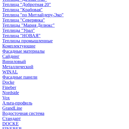
Теплица "Добротная 20"
Теплица "Крабовая"
Теплица "по Митлайдеру-Эко"
Теплица "Северянка"
Теплицы "Мария Делюкс"
Теплицы "Урал"
Теплица "НОВАЯ"
Теплицы промышленные
Комплектующие
Фасадные материалы
Сайдинг
Виниловый
Металлический
WINAL
Фасадные панели
Docke
Fineber
Nordside
Vox
Альта-профиль
GrandLine
Водосточная система
Стандарт
DOCKE
FINEBER