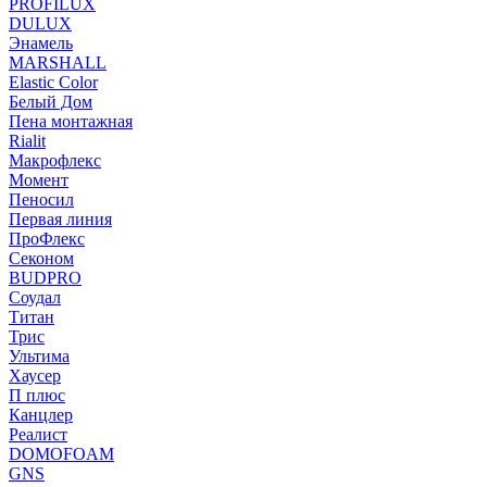
PROFILUX
DULUX
Энамель
MARSHALL
Elastic Color
Белый Дом
Пена монтажная
Rialit
Макрофлекс
Момент
Пеносил
Первая линия
ПроФлекс
Секоном
BUDPRO
Соудал
Титан
Трис
Ультима
Хаусер
П плюс
Канцлер
Реалист
DOMOFOAM
GNS