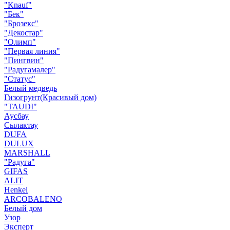
"Knauf"
"Бек"
"Брозекс"
"Декостар"
"Олимп"
"Первая линия"
"Пингвин"
"Радугамалер"
"Статус"
Белый медведь
Гизогрунт(Красивый дом)
"TAUDI"
Аусбау
Сылактау
DUFA
DULUX
MARSHALL
"Радуга"
GIFAS
ALIT
Henkel
ARCOBALENO
Белый дом
Узор
Эксперт