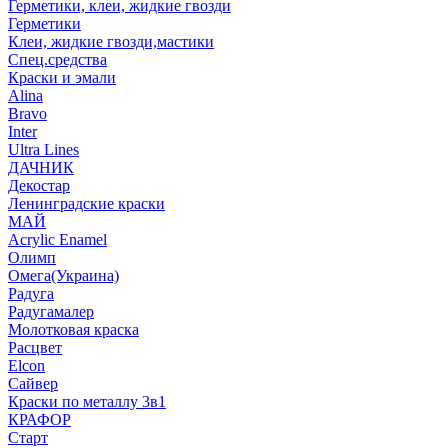
Герметики, клеи, жидкие гвозди
Герметики
Клеи, жидкие гвозди,мастики
Спец.средства
Краски и эмали
Alina
Bravo
Inter
Ultra Lines
ДАЧНИК
Декостар
Ленинградские краски
МАЙ
Acrylic Enamel
Олимп
Омега(Украина)
Радуга
Радугамалер
Молотковая краска
Расцвет
Elcon
Сайвер
Краски по металлу 3в1
КРАФОР
Старт