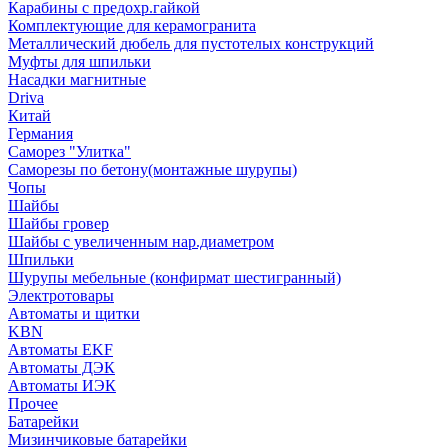
Карабины с предохр.гайкой
Комплектующие для керамогранита
Металлический дюбель для пустотелых конструкций
Муфты для шпильки
Насадки магнитные
Driva
Китай
Германия
Саморез "Улитка"
Саморезы по бетону(монтажные шурупы)
Чопы
Шайбы
Шайбы гровер
Шайбы с увеличенным нар.диаметром
Шпильки
Шурупы мебельные (конфирмат шестигранный)
Электротовары
Автоматы и щитки
KBN
Автоматы EKF
Автоматы ДЭК
Автоматы ИЭК
Прочее
Батарейки
Мизинчиковые батарейки