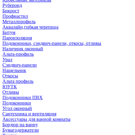
Рубероид
Бикрост
Профнастил
Металлпрофиль
Аквалайн,гибкая черепица
Битум
Пароизоляция
Подоконники, сэндвич-панели, откосы, отливы
Наличник оконный
Альта-профиль
Урал
Сэндвич-панели
Нащельник
Откосы
Альта профиль
ЮУТК
Отливы
Подоконники ПВХ
Подоконники
Угол оконный
Сантехника и вентиляция
Аксессуары для ванной комнаты
Бордюр на ванну
Бумагодержатели