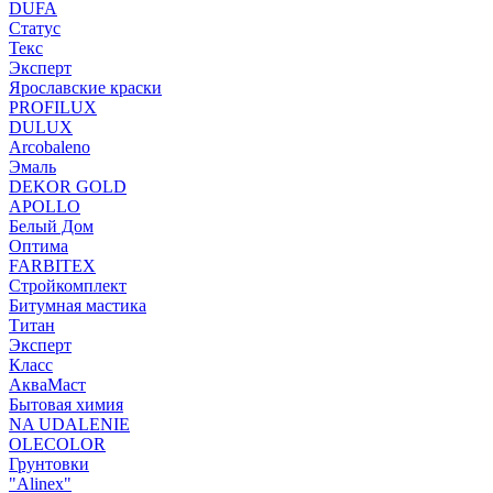
DUFA
Статус
Текс
Эксперт
Ярославские краски
PROFILUX
DULUX
Arcobaleno
Эмаль
DEKOR GOLD
APOLLO
Белый Дом
Оптима
FARBITEX
Стройкомплект
Битумная мастика
Титан
Эксперт
Класс
АкваМаст
Бытовая химия
NA UDALENIE
OLECOLOR
Грунтовки
"Alinex"