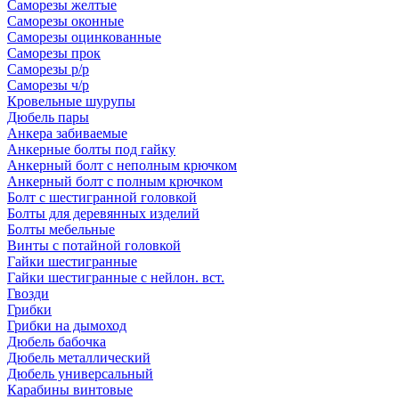
Саморезы желтые
Саморезы оконные
Саморезы оцинкованные
Саморезы прок
Саморезы р/р
Саморезы ч/р
Кровельные шурупы
Дюбель пары
Анкера забиваемые
Анкерные болты под гайку
Анкерный болт с неполным крючком
Анкерный болт с полным крючком
Болт с шестигранной головкой
Болты для деревянных изделий
Болты мебельные
Винты с потайной головкой
Гайки шестигранные
Гайки шестигранные с нейлон. вст.
Гвозди
Грибки
Грибки на дымоход
Дюбель бабочка
Дюбель металлический
Дюбель универсальный
Карабины винтовые