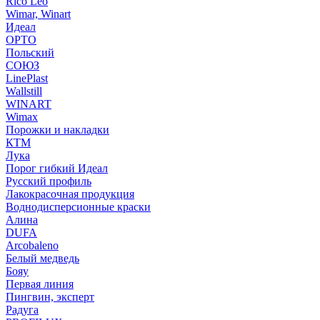
Rico Leo
Wimar, Winart
Идеал
ОРТО
Польский
СОЮЗ
LinePlast
Wallstill
WINART
Wimax
Порожки и накладки
КТМ
Лука
Порог гибкий Идеал
Русский профиль
Лакокрасочная продукция
Воднодисперсионные краски
Алина
DUFA
Arcobaleno
Белый медведь
Бояу
Первая линия
Пингвин, эксперт
Радуга