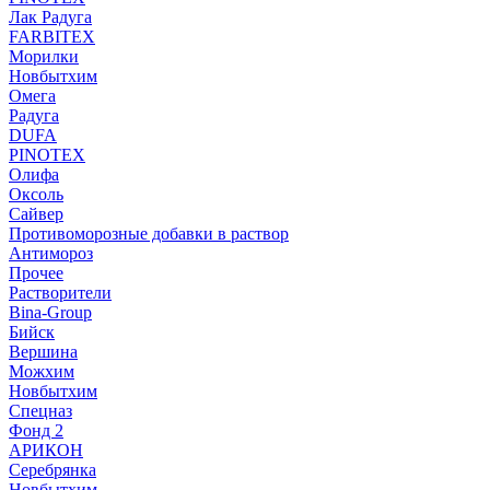
Лак Радуга
FARBITEX
Морилки
Новбытхим
Омега
Радуга
DUFA
PINOTEX
Олифа
Оксоль
Сайвер
Противоморозные добавки в раствор
Антимороз
Прочее
Растворители
Bina-Group
Бийск
Вершина
Можхим
Новбытхим
Спецназ
Фонд 2
АРИКОН
Серебрянка
Новбытхим