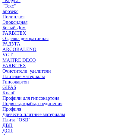
"Радуга"
"Текс"
Брозекс
Полипласт
Эпоксидная
Белый Дом
FARBITEX
Отделка декоративная
РАДУГА
ARCOBALENO
VGT
MAITRE DECO
FARBITEX
Очистители, удалители
Плитные материалы
Гипсокартон
GIFAS
Knauf
Профили для гипсокартона
Подвесы, крабы, соединения
Профиля
Древесно-плитные материалы
Плита "OSB"
ДВП
ДСП