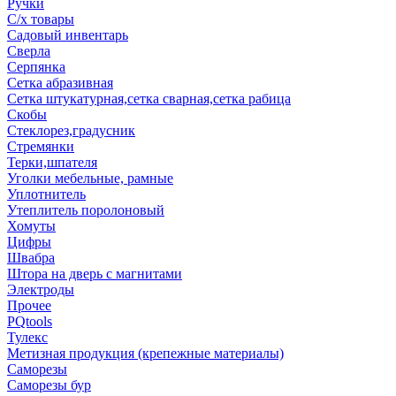
Ручки
С/х товары
Садовый инвентарь
Сверла
Серпянка
Сетка абразивная
Сетка штукатурная,сетка сварная,сетка рабица
Скобы
Стеклорез,градусник
Стремянки
Терки,шпателя
Уголки мебельные, рамные
Уплотнитель
Утеплитель поролоновый
Хомуты
Цифры
Швабра
Штора на дверь с магнитами
Электроды
Прочее
PQtools
Тулекс
Метизная продукция (крепежные материалы)
Саморезы
Саморезы бур