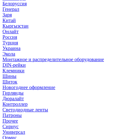
Белоруссия
Генерал
Заря
Китай
Кыргызстан
Онлайт
Россия
Турция
Украина
Экола
Монтажное и распределительное оборудование
DIN-рейки
Клемники
Шины
Щиток
Новогоднее оформление
Гирлянды
Дюралайт
Контроллер
Светодиодные ленты
Патроны
Прочее
Сириус
Универсал
Ормис