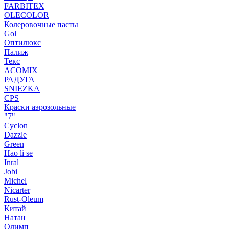
FARBITEX
OLECOLOR
Колеровочные пасты
Gol
Оптилюкс
Палиж
Текс
ACOMIX
РАДУГА
SNIEZKA
CPS
Краски аэрозольные
"7"
Cyclon
Dazzle
Green
Hao li se
Inral
Jobi
Michel
Nicarter
Rust-Oleum
Китай
Натан
Олимп