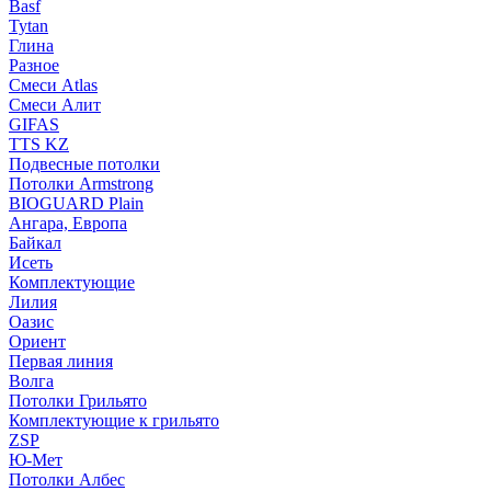
Basf
Tytan
Глина
Разное
Смеси Atlas
Смеси Алит
GIFAS
TTS KZ
Подвесные потолки
Потолки Armstrong
BIOGUARD Plain
Ангара, Европа
Байкал
Исеть
Комплектующие
Лилия
Оазис
Ориент
Первая линия
Волга
Потолки Грильято
Комплектующие к грильято
ZSP
Ю-Мет
Потолки Албес