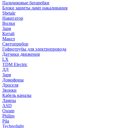
Пальчиковые батарейки
Блоки защиты ламп накаливания
Shetale
Навигатор
Вилки
Заря
Китай
Макел
Светоприбор
Гофротрубы для электропровода
Датчики движения
LX
TDM Electric
ДД
Заря
Домофоны
Дроселя
Звонки
Кабель каналы
Лампы
ASD
Osram
Philips
Pila
Technolight