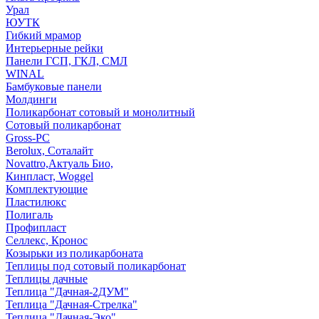
Урал
ЮУТК
Гибкий мрамор
Интерьерные рейки
Панели ГСП, ГКЛ, СМЛ
WINAL
Бамбуковые панели
Молдинги
Поликарбонат сотовый и монолитный
Сотовый поликарбонат
Gross-PC
Berolux, Соталайт
Novattro,Актуаль Био,
Кинпласт, Woggel
Комплектующие
Пластилюкс
Полигаль
Профипласт
Селлекс, Кронос
Козырьки из поликарбоната
Теплицы под сотовый поликарбонат
Теплицы дачные
Теплица "Дачная-2ДУМ"
Теплица "Дачная-Стрелка"
Теплица "Дачная-Эко"