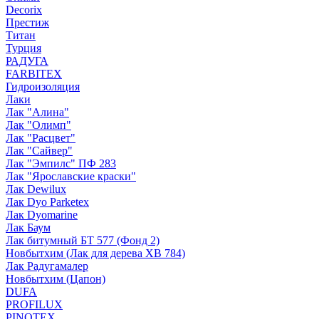
Decorix
Престиж
Титан
Турция
РАДУГА
FARBITEX
Гидроизоляция
Лаки
Лак "Алина"
Лак "Олимп"
Лак "Расцвет"
Лак "Сайвер"
Лак "Эмпилс" ПФ 283
Лак "Ярославские краски"
Лак Dewilux
Лак Dyo Parketex
Лак Dyomarine
Лак Баум
Лак битумный БТ 577 (Фонд 2)
Новбытхим (Лак для дерева ХВ 784)
Лак Радугамалер
Новбытхим (Цапон)
DUFA
PROFILUX
PINOTEX