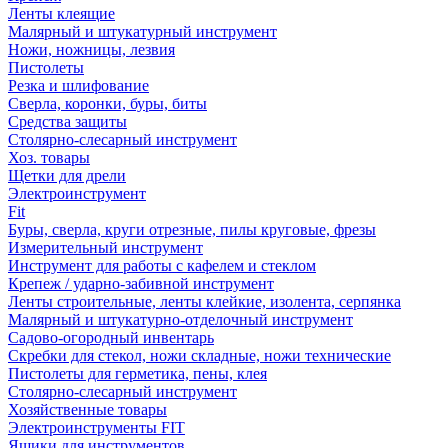
Ленты клеящие
Малярный и штукатурный инструмент
Ножи, ножницы, лезвия
Пистолеты
Резка и шлифование
Сверла, коронки, буры, биты
Средства защиты
Столярно-слесарный инструмент
Хоз. товары
Щетки для дрели
Электроинструмент
Fit
Буры, сверла, круги отрезные, пилы круговые, фрезы
Измерительный инструмент
Инструмент для работы с кафелем и стеклом
Крепеж / ударно-забивной инструмент
Ленты строительные, ленты клейкие, изолента, серпянка
Малярный и штукатурно-отделочный инструмент
Садово-огородный инвентарь
Скребки для стекол, ножи складные, ножи технические
Пистолеты для герметика, пены, клея
Столярно-слесарный инструмент
Хозяйственные товары
Электроинструменты FIT
Ящики для инструментов