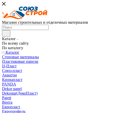
Магазин строительных и отделочных материалов
Каталог
По всему сайту
По каталогу
Каталог
Стеновые материалы
Пластиковые панели
Ц-Пласт
Союз-пласт
Акватон
Кронапласт
PANDA
Dekor panel
Dekostar(ДекоПласт)
Pareti
Вента
Европласт
Европрофиль