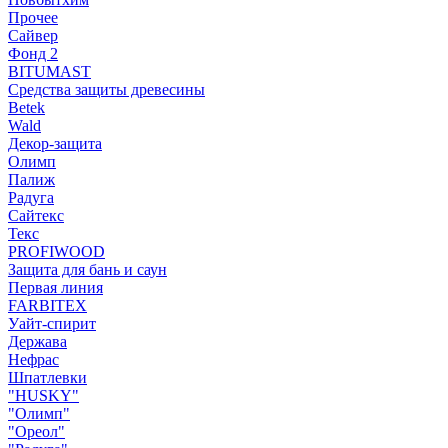
Прочее
Сайвер
Фонд 2
BITUMAST
Средства защиты древесины
Betek
Wald
Декор-защита
Олимп
Палиж
Радуга
Сайтекс
Текс
PROFIWOOD
Защита для бань и саун
Первая линия
FARBITEX
Уайт-спирит
Держава
Нефрас
Шпатлевки
"HUSKY"
"Олимп"
"Ореол"