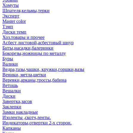
Хомуты
Шпателя,кельмы,терки
Эксперт
Master color
Тэмп
Диски темп
Хоз.товары и прочее
Асбест листовой,асбестовый шнур
Биты,насадки,балеринки
Бокорезы,ножницы по металлу
Буры
Валики
Ведра,тазы,чашки, кружки,горшки,вазы
Веники, метла,щетки
Веревки,арканы,троссы,бабина
Ветошь
Вешалки
Диски
Завертка,засов
Заклепки
Замки накладные
Изоленты ,скотч,ленты.
Индикаторы,отвертки 2-х сторон.
Капканы