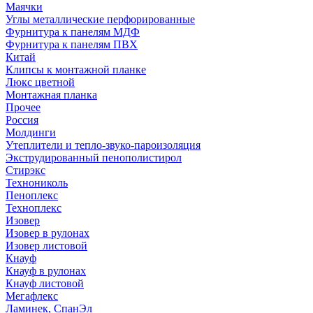
Маячки
Углы металлические перфорированные
Фурнитура к панелям МДФ
Фурнитура к панелям ПВХ
Китай
Клипсы к монтажной планке
Люкс цветной
Монтажная планка
Прочее
Россия
Молдинги
Утеплители и тепло-звуко-пароизоляция
Экструдированный пенополистирол
Стирэкс
Технониколь
Пеноплекс
Техноплекс
Изовер
Изовер в рулонах
Изовер листовой
Кнауф
Кнауф в рулонах
Кнауф листовой
Мегафлекс
Ламинек, СпанЭл