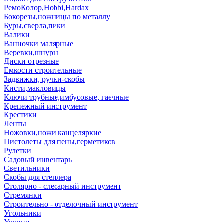
РемоКолор,Hobbi,Hardax
Бокорезы,ножницы по металлу
Буры,сверла,пики
Валики
Ванночки малярные
Веревки,шнуры
Диски отрезные
Емкости строительные
Задвижки, ручки-скобы
Кисти,макловицы
Ключи трубные,имбусовые, гаечные
Крепежный инструмент
Крестики
Ленты
Ножовки,ножи канцеляркие
Пистолеты для пены,герметиков
Рулетки
Садовый инвентарь
Светильники
Скобы для степлера
Столярно - слесарный инструмент
Стремянки
Строительно - отделочный инструмент
Угольники
Уровни