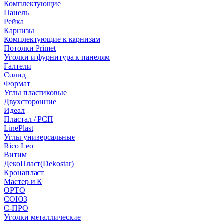
Комплектующие
Панель
Рейка
Карнизы
Комплектующие к карнизам
Потолки Primet
Уголки и фурнитура к панелям
Галтели
Солид
Формат
Углы пластиковые
Двухсторонние
Идеал
Пластал / РСП
LinePlast
Углы универсальные
Rico Leo
Витим
ДекоПласт(Dekostar)
Кронапласт
Мастер и К
ОРТО
СОЮЗ
С-ПРО
Уголки металлические