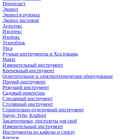
Пенопласт
Экорол
Экорол в рулонах
Экорол листовой
Агротекс
Изолтекс
Изобокс
Техноблок
Урса
Ручные инструменты и Хоз.товары
Matrix
Измерительный инструмент
Крепежный инструмент
Осветительное и электротехническое оборудование
Прочий инструмент
Режущий инструмент
Садовый инвентарь
Слесарный инструмент
Столярный инструмент
Строительно-отделочный инструмент
Stayer, Зубр, Kraftool
Заклепочники, пистолеты для скоб
Измерительный инструмент
Инструменты по кафелю и стеклу
Крепеж