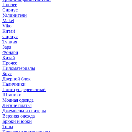
Прочее
Сириус
Удлинители
Makel
Viko
Китай
Сириус
Турция
Заря
Фонари
Китай
Прочее
Пиломатериалы
Брус
Дверной блок
Наличники
Плинтус деревянный
Штапики
Модная одежда
Летние платья
Джемперы и свитеры
Верхняя одежда
Брюки и юбки
Топы
Кровельные материалы