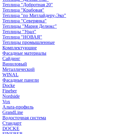
Теплица "Добротная 20"
Теплица "Крабовая"
Теплица "по Митлайдеру-Эко"
Теплица "Северянка"
Теплицы "Мария Делюкс"
Теплицы "Урал"
Теплица "НОВАЯ"
Теплицы промышленные
Комплектующие
Фасадные материалы
Сайдинг
Виниловый
Металлический
WINAL
Фасадные панели
Docke
Fineber
Nordside
Vox
Альта-профиль
GrandLine
Водосточная система
Стандарт
DOCKE
FINEBER