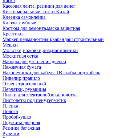
Каска
Кассовая лента, резинки для денег
Кисти мочальные, кисти Китай
Клеенка самоклейка
Ключи трубные
Костюм для ремонта,маска защитная
Крестики
Маркер перманентный,карандаш строительный
Мешки
Молотки,ножовки,лом,напильники
Москитная сетка
Наборы для утепления дверей
Наждачная бумага
Наконечники для кабеля ТВ скобы под кабель
Нивелир,правило
Отвес строительный
Перчатки, рукавицы
Пилки для электролобзика,полотна
Пистолеты под пену,герметик
Пленка
Полога
Пробой-ушко
Пружина дверная
Резинка багажная
Рулетки