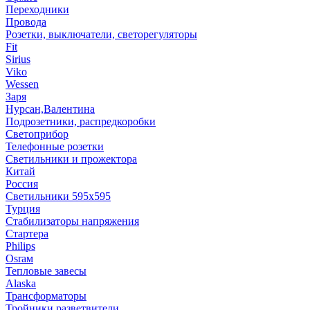
Переходники
Провода
Розетки, выключатели, светорегуляторы
Fit
Sirius
Viko
Wessen
Заря
Нурсан,Валентина
Подрозетники, распредкоробки
Светоприбор
Телефонные розетки
Светильники и прожектора
Китай
Россия
Светильники 595х595
Турция
Стабилизаторы напряжения
Стартера
Philips
Оsrам
Тепловые завесы
Alaska
Трансформаторы
Тройники,разветвители