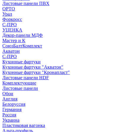
Листовые панели ПВХ
ОРТО
Урал
Форкросс
С-ПРО
УЦЕНКА
Декор-панели МДФ
Мастер и К
СоюзБалтКомплект
Акватон
С-ПРО
Кухонные фартуки
Кухонные фартуки "Акватон"
Кухонные фартуки "Кронапласт"
Листовые панели HDF
Комплектующие
Листовые панели
Обои
Англия
Белоруссия
Германия
Россия
Украина
Пластиковая вагонка
Альта-профиль