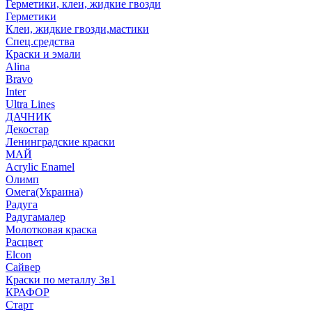
Герметики, клеи, жидкие гвозди
Герметики
Клеи, жидкие гвозди,мастики
Спец.средства
Краски и эмали
Alina
Bravo
Inter
Ultra Lines
ДАЧНИК
Декостар
Ленинградские краски
МАЙ
Acrylic Enamel
Олимп
Омега(Украина)
Радуга
Радугамалер
Молотковая краска
Расцвет
Elcon
Сайвер
Краски по металлу 3в1
КРАФОР
Старт