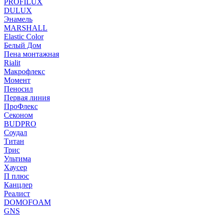
PROFILUX
DULUX
Энамель
MARSHALL
Elastic Color
Белый Дом
Пена монтажная
Rialit
Макрофлекс
Момент
Пеносил
Первая линия
ПроФлекс
Секоном
BUDPRO
Соудал
Титан
Трис
Ультима
Хаусер
П плюс
Канцлер
Реалист
DOMOFOAM
GNS