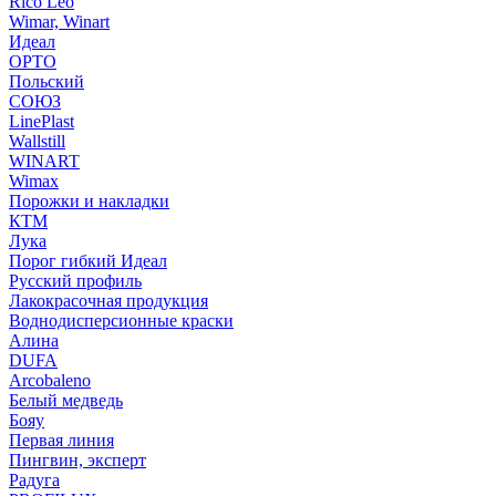
Rico Leo
Wimar, Winart
Идеал
ОРТО
Польский
СОЮЗ
LinePlast
Wallstill
WINART
Wimax
Порожки и накладки
КТМ
Лука
Порог гибкий Идеал
Русский профиль
Лакокрасочная продукция
Воднодисперсионные краски
Алина
DUFA
Arcobaleno
Белый медведь
Бояу
Первая линия
Пингвин, эксперт
Радуга