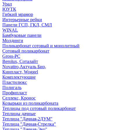
Урал
ЮУТК
Гибкий мрамор
Интерьерные рейки
Панели ГСП, ГКЛ, СМЛ
WINAL
Бамбуковые панели
Молдинги
Поликарбонат сотовый и монолитный
Сотовый поликарбонат
Gross-PC
Berolux, Соталайт
Novattro,Актуаль Био,
Кинпласт, Woggel
Комплектующие
Пластилюкс
Полигаль
Профипласт
Селлекс, Кронос
Козырьки из поликарбоната
Теплицы под сотовый поликарбонат
Теплицы дачные
Теплица "Дачная-2ДУМ"
Теплица "Дачная-Стрелка"
Теплица "Дачная-Эко"