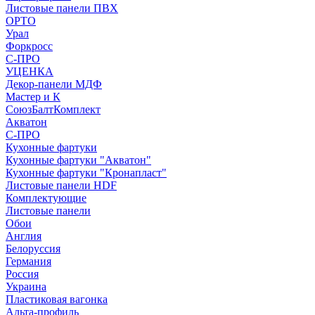
Листовые панели ПВХ
ОРТО
Урал
Форкросс
С-ПРО
УЦЕНКА
Декор-панели МДФ
Мастер и К
СоюзБалтКомплект
Акватон
С-ПРО
Кухонные фартуки
Кухонные фартуки "Акватон"
Кухонные фартуки "Кронапласт"
Листовые панели HDF
Комплектующие
Листовые панели
Обои
Англия
Белоруссия
Германия
Россия
Украина
Пластиковая вагонка
Альта-профиль