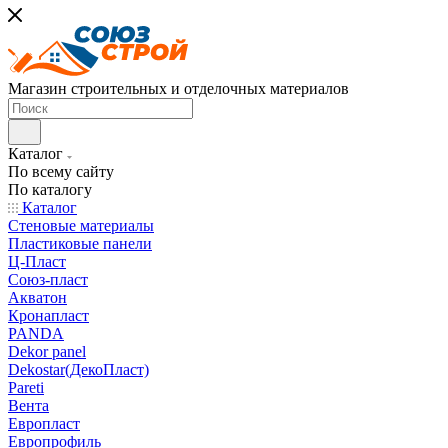
Магазин строительных и отделочных материалов
Каталог
По всему сайту
По каталогу
Каталог
Стеновые материалы
Пластиковые панели
Ц-Пласт
Союз-пласт
Акватон
Кронапласт
PANDA
Dekor panel
Dekostar(ДекоПласт)
Pareti
Вента
Европласт
Европрофиль