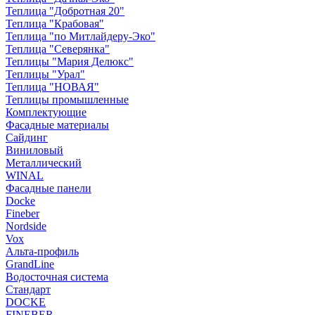
Теплица "Добротная 20"
Теплица "Крабовая"
Теплица "по Митлайдеру-Эко"
Теплица "Северянка"
Теплицы "Мария Делюкс"
Теплицы "Урал"
Теплица "НОВАЯ"
Теплицы промышленные
Комплектующие
Фасадные материалы
Сайдинг
Виниловый
Металлический
WINAL
Фасадные панели
Docke
Fineber
Nordside
Vox
Альта-профиль
GrandLine
Водосточная система
Стандарт
DOCKE
FINEBER