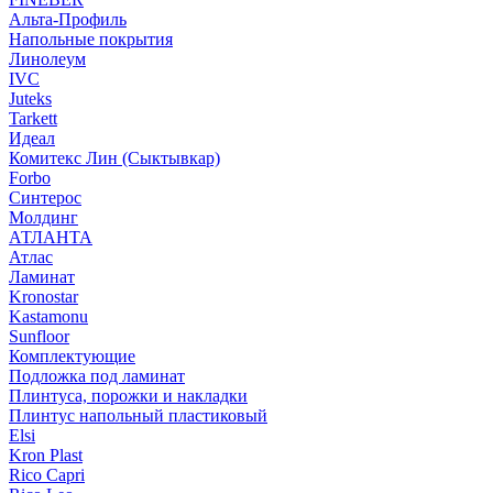
Альта-Профиль
Напольные покрытия
Линолеум
IVC
Juteks
Tarkett
Идеал
Комитекс Лин (Сыктывкар)
Forbo
Синтерос
Молдинг
АТЛАНТА
Атлас
Ламинат
Kronostar
Kastamonu
Sunfloor
Комплектующие
Подложка под ламинат
Плинтуса, порожки и накладки
Плинтус напольный пластиковый
Elsi
Kron Plast
Rico Capri