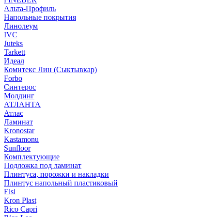
Альта-Профиль
Напольные покрытия
Линолеум
IVC
Juteks
Tarkett
Идеал
Комитекс Лин (Сыктывкар)
Forbo
Синтерос
Молдинг
АТЛАНТА
Атлас
Ламинат
Kronostar
Kastamonu
Sunfloor
Комплектующие
Подложка под ламинат
Плинтуса, порожки и накладки
Плинтус напольный пластиковый
Elsi
Kron Plast
Rico Capri