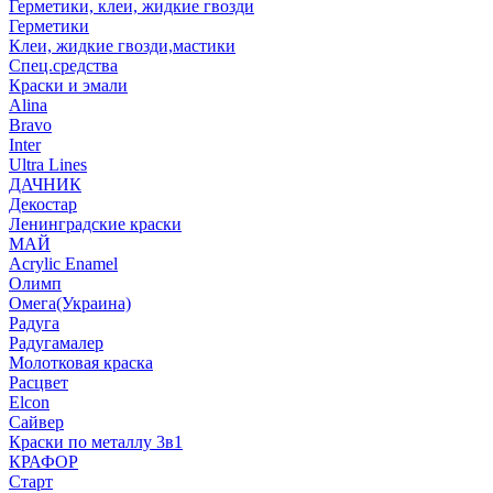
Герметики, клеи, жидкие гвозди
Герметики
Клеи, жидкие гвозди,мастики
Спец.средства
Краски и эмали
Alina
Bravo
Inter
Ultra Lines
ДАЧНИК
Декостар
Ленинградские краски
МАЙ
Acrylic Enamel
Олимп
Омега(Украина)
Радуга
Радугамалер
Молотковая краска
Расцвет
Elcon
Сайвер
Краски по металлу 3в1
КРАФОР
Старт