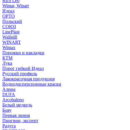
Rico Leo
Wimar, Winart
Идеал
ОРТО
Польский
СОЮЗ
LinePlast
Wallstill
WINART
Wimax
Порожки и накладки
КТМ
Лука
Порог гибкий Идеал
Русский профиль
Лакокрасочная продукция
Воднодисперсионные краски
Алина
DUFA
Arcobaleno
Белый медведь
Бояу
Первая линия
Пингвин, эксперт
Радуга