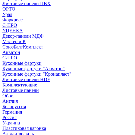
Листовые панели ПВХ
ОРТО
Урал
Форкросс
С-ПРО
УЦЕНКА
Декор-панели МДФ
Мастер и К
СоюзБалтКомплект
Акватон
С-ПРО
Кухонные фартуки
Кухонные фартуки "Акватон"
Кухонные фартуки "Кронапласт"
Листовые панели HDF
Комплектующие
Листовые панели
Обои
Англия
Белоруссия
Германия
Россия
Украина
Пластиковая вагонка
Альта-профиль