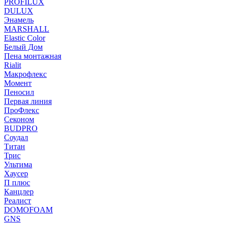
PROFILUX
DULUX
Энамель
MARSHALL
Elastic Color
Белый Дом
Пена монтажная
Rialit
Макрофлекс
Момент
Пеносил
Первая линия
ПроФлекс
Секоном
BUDPRO
Соудал
Титан
Трис
Ультима
Хаусер
П плюс
Канцлер
Реалист
DOMOFOAM
GNS