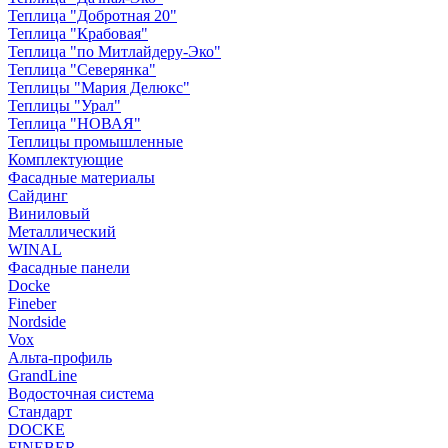
Теплица "Добротная 20"
Теплица "Крабовая"
Теплица "по Митлайдеру-Эко"
Теплица "Северянка"
Теплицы "Мария Делюкс"
Теплицы "Урал"
Теплица "НОВАЯ"
Теплицы промышленные
Комплектующие
Фасадные материалы
Сайдинг
Виниловый
Металлический
WINAL
Фасадные панели
Docke
Fineber
Nordside
Vox
Альта-профиль
GrandLine
Водосточная система
Стандарт
DOCKE
FINEBER