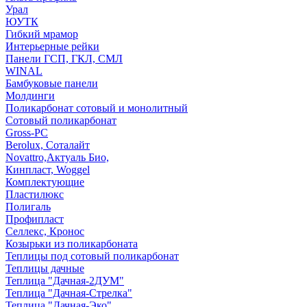
Урал
ЮУТК
Гибкий мрамор
Интерьерные рейки
Панели ГСП, ГКЛ, СМЛ
WINAL
Бамбуковые панели
Молдинги
Поликарбонат сотовый и монолитный
Сотовый поликарбонат
Gross-PC
Berolux, Соталайт
Novattro,Актуаль Био,
Кинпласт, Woggel
Комплектующие
Пластилюкс
Полигаль
Профипласт
Селлекс, Кронос
Козырьки из поликарбоната
Теплицы под сотовый поликарбонат
Теплицы дачные
Теплица "Дачная-2ДУМ"
Теплица "Дачная-Стрелка"
Теплица "Дачная-Эко"