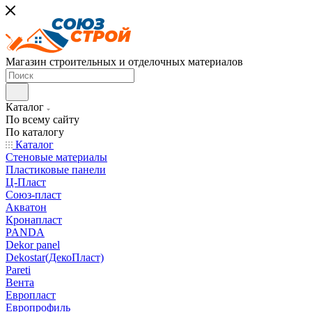
Магазин строительных и отделочных материалов
Каталог
По всему сайту
По каталогу
Каталог
Стеновые материалы
Пластиковые панели
Ц-Пласт
Союз-пласт
Акватон
Кронапласт
PANDA
Dekor panel
Dekostar(ДекоПласт)
Pareti
Вента
Европласт
Европрофиль