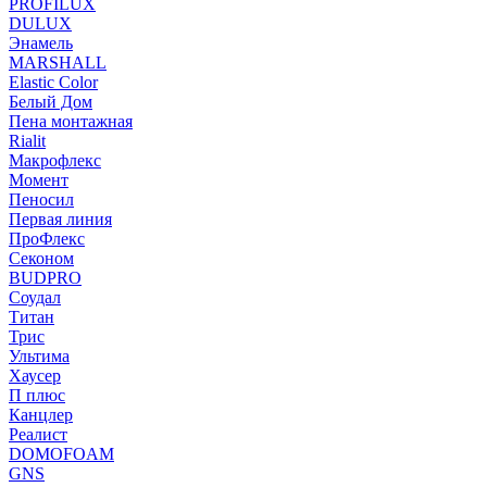
PROFILUX
DULUX
Энамель
MARSHALL
Elastic Color
Белый Дом
Пена монтажная
Rialit
Макрофлекс
Момент
Пеносил
Первая линия
ПроФлекс
Секоном
BUDPRO
Соудал
Титан
Трис
Ультима
Хаусер
П плюс
Канцлер
Реалист
DOMOFOAM
GNS