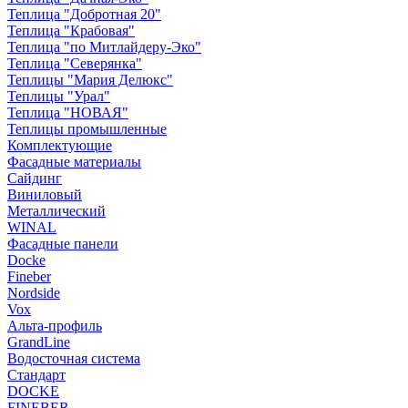
Теплица "Добротная 20"
Теплица "Крабовая"
Теплица "по Митлайдеру-Эко"
Теплица "Северянка"
Теплицы "Мария Делюкс"
Теплицы "Урал"
Теплица "НОВАЯ"
Теплицы промышленные
Комплектующие
Фасадные материалы
Сайдинг
Виниловый
Металлический
WINAL
Фасадные панели
Docke
Fineber
Nordside
Vox
Альта-профиль
GrandLine
Водосточная система
Стандарт
DOCKE
FINEBER