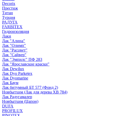
Decorix
Престиж
Титан
Турция
РАДУГА
FARBITEX
Гидроизоляция
Лаки
Лак "Алина"
Лак "Олимп"
Лак "Расцвет"
Лак "Сайвер"
Лак "Эмпилс" ПФ 283
Лак "Ярославские краски"
Лак Dewilux
Лак Dyo Parketex
Лак Dyomarine
Лак Баум
Лак битумный БТ 577 (Фонд 2)
Новбытхим (Лак для дерева ХВ 784)
Лак Радугамалер
Новбытхим (Цапон)
DUFA
PROFILUX
PINOTEX