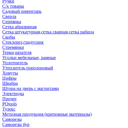
Ручки
С/х товары
Садовый инвентарь
Сверла
Серпянка
Сетка абразивная
Сетка штукатурная,сетка сварная,сетка рабица
Скобы
Стеклорез,градусник
Стремянки
Терки,шпателя
Уголки мебельные, рамные
Уплотнитель
Утеплитель поролоновый
Хомуты
Цифры
Швабра
Штора на дверь с магнитами
Электроды
Прочее
PQtools
Тулекс
Метизная продукция (крепежные материалы)
Саморезы
Саморезы бур