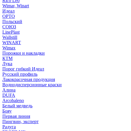
Rico Leo
Wimar, Winart
Идеал
ОРТО
Польский
СОЮЗ
LinePlast
Wallstill
WINART
Wimax
Порожки и накладки
КТМ
Лука
Порог гибкий Идеал
Русский профиль
Лакокрасочная продукция
Воднодисперсионные краски
Алина
DUFA
Arcobaleno
Белый медведь
Бояу
Первая линия
Пингвин, эксперт
Радуга