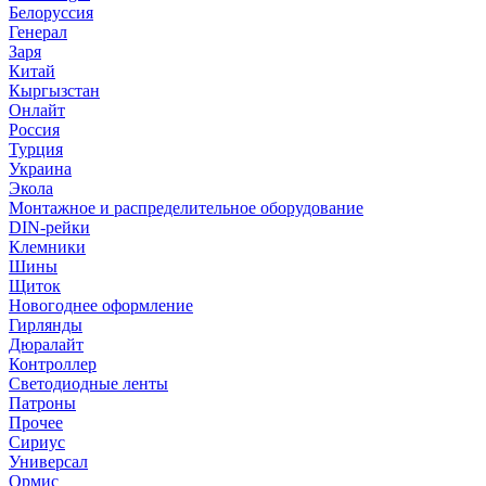
Белоруссия
Генерал
Заря
Китай
Кыргызстан
Онлайт
Россия
Турция
Украина
Экола
Монтажное и распределительное оборудование
DIN-рейки
Клемники
Шины
Щиток
Новогоднее оформление
Гирлянды
Дюралайт
Контроллер
Светодиодные ленты
Патроны
Прочее
Сириус
Универсал
Ормис