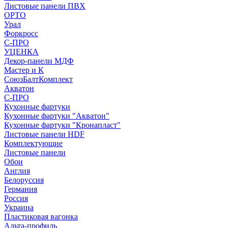
Листовые панели ПВХ
ОРТО
Урал
Форкросс
С-ПРО
УЦЕНКА
Декор-панели МДФ
Мастер и К
СоюзБалтКомплект
Акватон
С-ПРО
Кухонные фартуки
Кухонные фартуки "Акватон"
Кухонные фартуки "Кронапласт"
Листовые панели HDF
Комплектующие
Листовые панели
Обои
Англия
Белоруссия
Германия
Россия
Украина
Пластиковая вагонка
Альта-профиль