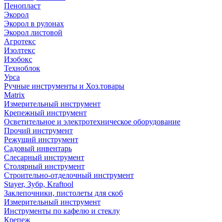
Пенопласт
Экорол
Экорол в рулонах
Экорол листовой
Агротекс
Изолтекс
Изобокс
Техноблок
Урса
Ручные инструменты и Хоз.товары
Matrix
Измерительный инструмент
Крепежный инструмент
Осветительное и электротехническое оборудование
Прочий инструмент
Режущий инструмент
Садовый инвентарь
Слесарный инструмент
Столярный инструмент
Строительно-отделочный инструмент
Stayer, Зубр, Kraftool
Заклепочники, пистолеты для скоб
Измерительный инструмент
Инструменты по кафелю и стеклу
Крепеж