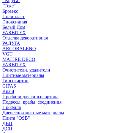
"Радуга"
"Текс"
Брозекс
Полипласт
Эпоксидная
Белый Дом
FARBITEX
Отделка декоративная
РАДУГА
ARCOBALENO
VGT
MAITRE DECO
FARBITEX
Очистители, удалители
Плитные материалы
Гипсокартон
GIFAS
Knauf
Профили для гипсокартона
Подвесы, крабы, соединения
Профиля
Древесно-плитные материалы
Плита "OSB"
ДВП
ДСП