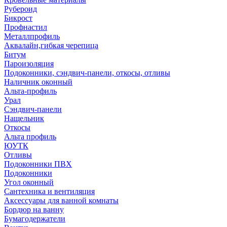
Рубероид
Бикрост
Профнастил
Металлпрофиль
Аквалайн,гибкая черепица
Битум
Пароизоляция
Подоконники, сэндвич-панели, откосы, отливы
Наличник оконный
Альта-профиль
Урал
Сэндвич-панели
Нащельник
Откосы
Альта профиль
ЮУТК
Отливы
Подоконники ПВХ
Подоконники
Угол оконный
Сантехника и вентиляция
Аксессуары для ванной комнаты
Бордюр на ванну
Бумагодержатели