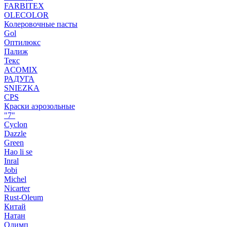
FARBITEX
OLECOLOR
Колеровочные пасты
Gol
Оптилюкс
Палиж
Текс
ACOMIX
РАДУГА
SNIEZKA
CPS
Краски аэрозольные
"7"
Cyclon
Dazzle
Green
Hao li se
Inral
Jobi
Michel
Nicarter
Rust-Oleum
Китай
Натан
Олимп