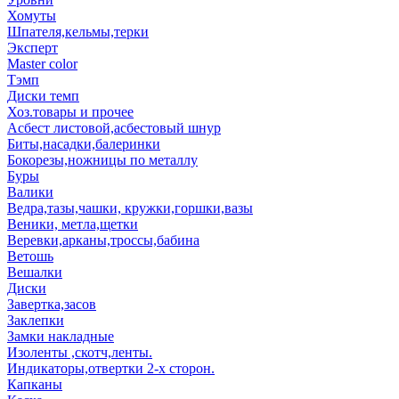
Хомуты
Шпателя,кельмы,терки
Эксперт
Master color
Тэмп
Диски темп
Хоз.товары и прочее
Асбест листовой,асбестовый шнур
Биты,насадки,балеринки
Бокорезы,ножницы по металлу
Буры
Валики
Ведра,тазы,чашки, кружки,горшки,вазы
Веники, метла,щетки
Веревки,арканы,троссы,бабина
Ветошь
Вешалки
Диски
Завертка,засов
Заклепки
Замки накладные
Изоленты ,скотч,ленты.
Индикаторы,отвертки 2-х сторон.
Капканы