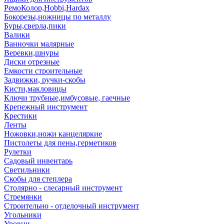
РемоКолор,Hobbi,Hardax
Бокорезы,ножницы по металлу
Буры,сверла,пики
Валики
Ванночки малярные
Веревки,шнуры
Диски отрезные
Емкости строительные
Задвижки, ручки-скобы
Кисти,макловицы
Ключи трубные,имбусовые, гаечные
Крепежный инструмент
Крестики
Ленты
Ножовки,ножи канцеляркие
Пистолеты для пены,герметиков
Рулетки
Садовый инвентарь
Светильники
Скобы для степлера
Столярно - слесарный инструмент
Стремянки
Строительно - отделочный инструмент
Угольники
Уровни