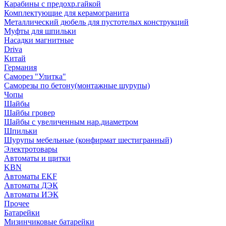
Карабины с предохр.гайкой
Комплектующие для керамогранита
Металлический дюбель для пустотелых конструкций
Муфты для шпильки
Насадки магнитные
Driva
Китай
Германия
Саморез "Улитка"
Саморезы по бетону(монтажные шурупы)
Чопы
Шайбы
Шайбы гровер
Шайбы с увеличенным нар.диаметром
Шпильки
Шурупы мебельные (конфирмат шестигранный)
Электротовары
Автоматы и щитки
KBN
Автоматы EKF
Автоматы ДЭК
Автоматы ИЭК
Прочее
Батарейки
Мизинчиковые батарейки