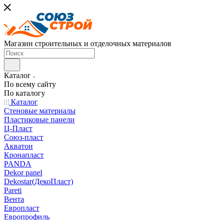
Магазин строительных и отделочных материалов
Каталог
По всему сайту
По каталогу
Каталог
Стеновые материалы
Пластиковые панели
Ц-Пласт
Союз-пласт
Акватон
Кронапласт
PANDA
Dekor panel
Dekostar(ДекоПласт)
Pareti
Вента
Европласт
Европрофиль