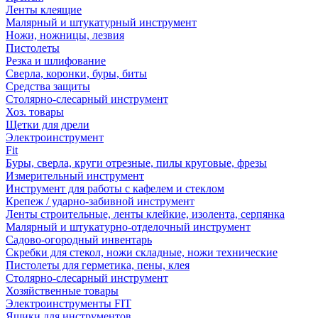
Ленты клеящие
Малярный и штукатурный инструмент
Ножи, ножницы, лезвия
Пистолеты
Резка и шлифование
Сверла, коронки, буры, биты
Средства защиты
Столярно-слесарный инструмент
Хоз. товары
Щетки для дрели
Электроинструмент
Fit
Буры, сверла, круги отрезные, пилы круговые, фрезы
Измерительный инструмент
Инструмент для работы с кафелем и стеклом
Крепеж / ударно-забивной инструмент
Ленты строительные, ленты клейкие, изолента, серпянка
Малярный и штукатурно-отделочный инструмент
Садово-огородный инвентарь
Скребки для стекол, ножи складные, ножи технические
Пистолеты для герметика, пены, клея
Столярно-слесарный инструмент
Хозяйственные товары
Электроинструменты FIT
Ящики для инструментов