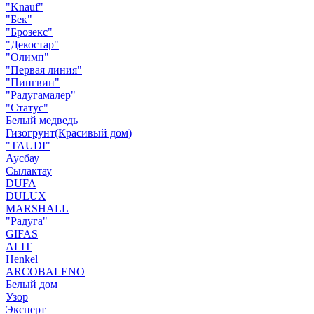
"Knauf"
"Бек"
"Брозекс"
"Декостар"
"Олимп"
"Первая линия"
"Пингвин"
"Радугамалер"
"Статус"
Белый медведь
Гизогрунт(Красивый дом)
"TAUDI"
Аусбау
Сылактау
DUFA
DULUX
MARSHALL
"Радуга"
GIFAS
ALIT
Henkel
ARCOBALENO
Белый дом
Узор
Эксперт