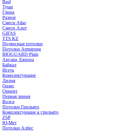
Basf
Tytan
Глина
Разное
Смеси Atlas
Смеси Алит
GIFAS
TTS KZ
Подвесные потолки
Потолки Armstrong
BIOGUARD Plain
Ангара, Европа
Байкал
Исеть
Комплектующие
Лилия
Оазис
Ориент
Первая линия
Волга
Потолки Грильято
Комплектующие к грильято
ZSP
Ю-Мет
Потолки Албес