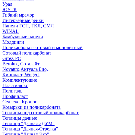
Урал
ЮУТК
Гибкий мрамор
Интерьерные рейки
Панели ГСП, ГКЛ, СМЛ
WINAL
Бамбуковые панели
Молдинги
Поликарбонат сотовый и монолитный
Сотовый поликарбонат
Gross-PC
Berolux, Соталайт
Novattro,Актуаль Био,
Кинпласт, Woggel
Комплектующие
Пластилюкс
Полигаль
Профипласт
Селлекс, Кронос
Козырьки из поликарбоната
Теплицы под сотовый поликарбонат
Теплицы дачные
Теплица "Дачная-2ДУМ"
Теплица "Дачная-Стрелка"
Теплица "Дачная-Эко"