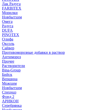
Лак Радуга
FARBITEX
Морилки
Новбытхим
Омега
Радуга
DUFA
PINOTEX
Олифа
Оксоль
Сайвер
Противоморозные добавки в раствор
Антимороз
Прочее
Растворители
Bina-Group
Бийск
Вершина
Можхим
Новбытхим
Спецназ
Фонд 2
АРИКОН
Серебрянка
Новбытхим