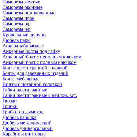
Саморезы желтые
Саморезы оконные
Саморезы оцинкованные
Саморезы прок
Саморезы р/р
Саморезы ч/р
Кровельные шурупы
Дюбель пары
Анкера забиваемые
Анкерные болты под гайку
Анкерный болт с неполным крючком
Анкерный болт с полным крючком
Болт с шестигранной головкой
Болты для деревянных изделий
Болты мебельные
Винты с потайной головкой
Гайки шестигранные
Гайки шестигранные с нейлон. вст.
Гвозди
Грибки
Грибки на дымоход
Дюбель бабочка
Дюбель металлический
Дюбель универсальный
Карабины винтовые