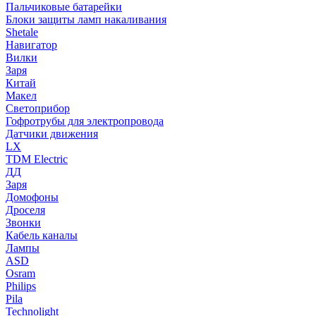
Пальчиковые батарейки
Блоки защиты ламп накаливания
Shetale
Навигатор
Вилки
Заря
Китай
Макел
Светоприбор
Гофротрубы для электропровода
Датчики движения
LX
TDM Electric
ДД
Заря
Домофоны
Дроселя
Звонки
Кабель каналы
Лампы
ASD
Osram
Philips
Pila
Technolight