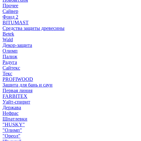
Прочее
Сайвер
Фонд 2
BITUMAST
Средства защиты древесины
Betek
Wald
Декор-защита
Олимп
Палиж
Радуга
Сайтекс
Текс
PROFIWOOD
Защита для бань и саун
Первая линия
FARBITEX
Уайт-спирит
Держава
Нефрас
Шпатлевки
"HUSKY"
"Олимп"
"Ореол"