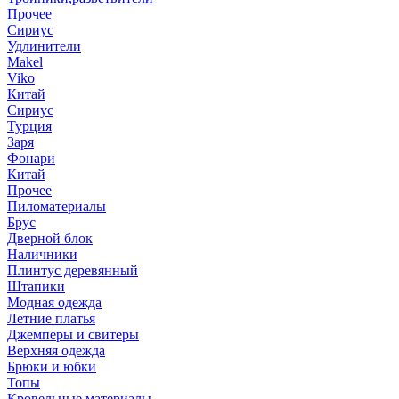
Прочее
Сириус
Удлинители
Makel
Viko
Китай
Сириус
Турция
Заря
Фонари
Китай
Прочее
Пиломатериалы
Брус
Дверной блок
Наличники
Плинтус деревянный
Штапики
Модная одежда
Летние платья
Джемперы и свитеры
Верхняя одежда
Брюки и юбки
Топы
Кровельные материалы