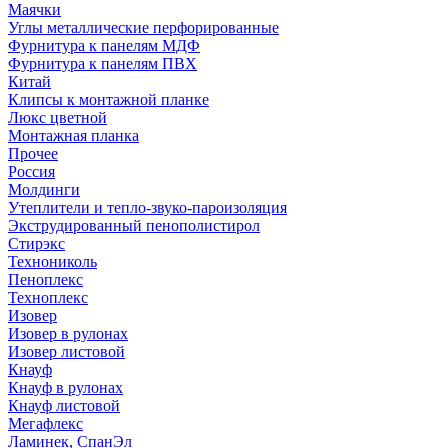
Маячки
Углы металлические перфорированные
Фурнитура к панелям МДФ
Фурнитура к панелям ПВХ
Китай
Клипсы к монтажной планке
Люкс цветной
Монтажная планка
Прочее
Россия
Молдинги
Утеплители и тепло-звуко-пароизоляция
Экструдированный пенополистирол
Стирэкс
Технониколь
Пеноплекс
Техноплекс
Изовер
Изовер в рулонах
Изовер листовой
Кнауф
Кнауф в рулонах
Кнауф листовой
Мегафлекс
Ламинек, СпанЭл