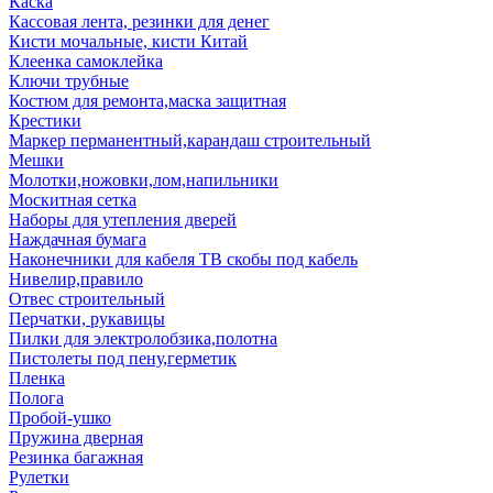
Каска
Кассовая лента, резинки для денег
Кисти мочальные, кисти Китай
Клеенка самоклейка
Ключи трубные
Костюм для ремонта,маска защитная
Крестики
Маркер перманентный,карандаш строительный
Мешки
Молотки,ножовки,лом,напильники
Москитная сетка
Наборы для утепления дверей
Наждачная бумага
Наконечники для кабеля ТВ скобы под кабель
Нивелир,правило
Отвес строительный
Перчатки, рукавицы
Пилки для электролобзика,полотна
Пистолеты под пену,герметик
Пленка
Полога
Пробой-ушко
Пружина дверная
Резинка багажная
Рулетки