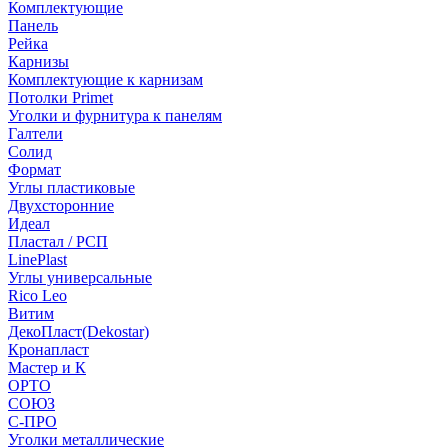
Комплектующие
Панель
Рейка
Карнизы
Комплектующие к карнизам
Потолки Primet
Уголки и фурнитура к панелям
Галтели
Солид
Формат
Углы пластиковые
Двухсторонние
Идеал
Пластал / РСП
LinePlast
Углы универсальные
Rico Leo
Витим
ДекоПласт(Dekostar)
Кронапласт
Мастер и К
ОРТО
СОЮЗ
С-ПРО
Уголки металлические