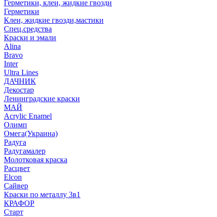
Герметики, клеи, жидкие гвозди
Герметики
Клеи, жидкие гвозди,мастики
Спец.средства
Краски и эмали
Alina
Bravo
Inter
Ultra Lines
ДАЧНИК
Декостар
Ленинградские краски
МАЙ
Acrylic Enamel
Олимп
Омега(Украина)
Радуга
Радугамалер
Молотковая краска
Расцвет
Elcon
Сайвер
Краски по металлу 3в1
КРАФОР
Старт