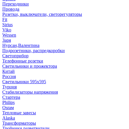
Переходники
Провода
Розетки, выключатели, светорегуляторы
Fit
Sirius
Viko
Wessen
Заря
Нурсан,Валентина
Подрозетники, распредкоробки
Светоприбор
Телефонные розетки
Светильники и прожектора
Китай
Россия
Светильники 595х595
Турция
Стабилизаторы напряжения
Стартера
Philips
Оsrам
Тепловые завесы
Alaska
Трансформаторы
Тройники,разветвители