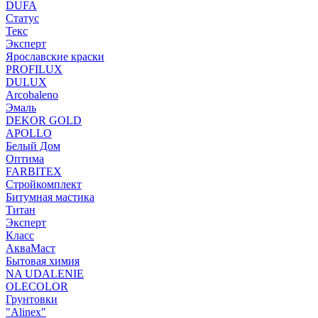
DUFA
Статус
Текс
Эксперт
Ярославские краски
PROFILUX
DULUX
Arcobaleno
Эмаль
DEKOR GOLD
APOLLO
Белый Дом
Оптима
FARBITEX
Стройкомплект
Битумная мастика
Титан
Эксперт
Класс
АкваМаст
Бытовая химия
NA UDALENIE
OLECOLOR
Грунтовки
"Alinex"