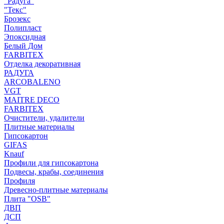
"Радуга"
"Текс"
Брозекс
Полипласт
Эпоксидная
Белый Дом
FARBITEX
Отделка декоративная
РАДУГА
ARCOBALENO
VGT
MAITRE DECO
FARBITEX
Очистители, удалители
Плитные материалы
Гипсокартон
GIFAS
Knauf
Профили для гипсокартона
Подвесы, крабы, соединения
Профиля
Древесно-плитные материалы
Плита "OSB"
ДВП
ДСП