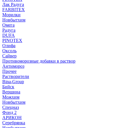
Лак Радуга
FARBITEX
Морилки
Новбытхим
Омега
Радуга
DUFA
PINOTEX
Олифа
Оксоль
Сайвер
Противоморозные добавки в раствор
Антимороз
Прочее
Растворители
Bina-Group
Бийск
Вершина
Можхим
Новбытхим
Спецназ
Фонд 2
АРИКОН
Серебрянка
Новбытхим