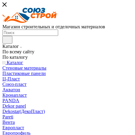
Магазин строительных и отделочных материалов
Каталог
По всему сайту
По каталогу
Каталог
Стеновые материалы
Пластиковые панели
Ц-Пласт
Союз-пласт
Акватон
Кронапласт
PANDA
Dekor panel
Dekostar(ДекоПласт)
Pareti
Вента
Европласт
Европрофиль