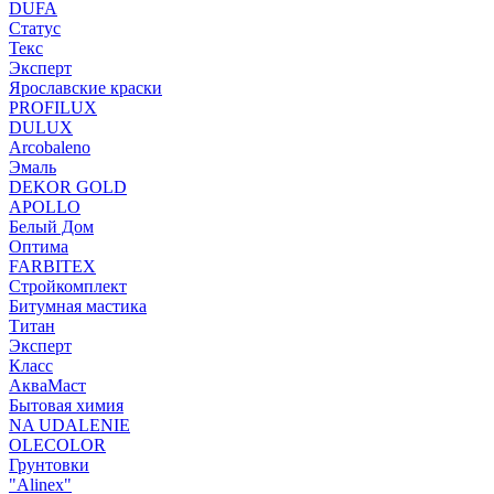
DUFA
Статус
Текс
Эксперт
Ярославские краски
PROFILUX
DULUX
Arcobaleno
Эмаль
DEKOR GOLD
APOLLO
Белый Дом
Оптима
FARBITEX
Стройкомплект
Битумная мастика
Титан
Эксперт
Класс
АкваМаст
Бытовая химия
NA UDALENIE
OLECOLOR
Грунтовки
"Alinex"