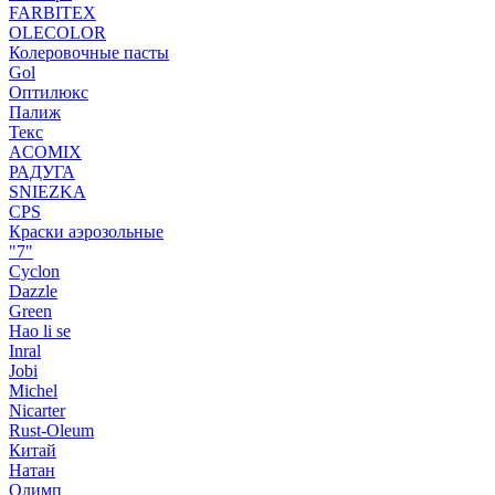
FARBITEX
OLECOLOR
Колеровочные пасты
Gol
Оптилюкс
Палиж
Текс
ACOMIX
РАДУГА
SNIEZKA
CPS
Краски аэрозольные
"7"
Cyclon
Dazzle
Green
Hao li se
Inral
Jobi
Michel
Nicarter
Rust-Oleum
Китай
Натан
Олимп