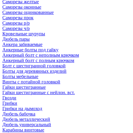
Саморезы желтые
Саморезы оконные
Саморезы оцинкованные
Саморезы прок
Саморезы р/р
Саморезы ч/р
Кровельные шурупы
Дюбель пары
Анкера забиваемые
Анкерные болты под гайку
Анкерный болт с неполным крючком
Анкерный болт с полным крючком
Болт с шестигранной головкой
Болты для деревянных изделий
Болты мебельные
Винты с потайной головкой
Гайки шестигранные
Гайки шестигранные с нейлон. вст.
Гвозди
Грибки
Грибки на дымоход
Дюбель бабочка
Дюбель металлический
Дюбель универсальный
Карабины винтовые