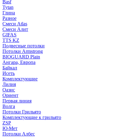
Basf
Tytan
Глина
Разное
Смеси Atlas
Смеси Алит
GIFAS
TTS KZ
Подвесные потолки
Потолки Armstrong
BIOGUARD Plain
Ангара, Европа
Байкал
Исеть
Комплектующие
Лилия
Оазис
Ориент
Первая линия
Волга
Потолки Грильято
Комплектующие к грильято
ZSP
Ю-Мет
Потолки Албес