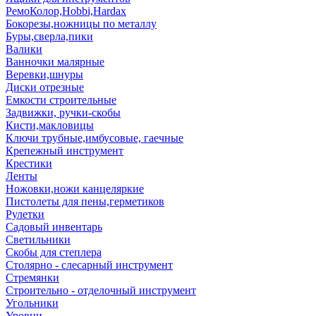
РемоКолор,Hobbi,Hardax
Бокорезы,ножницы по металлу
Буры,сверла,пики
Валики
Ванночки малярные
Веревки,шнуры
Диски отрезные
Емкости строительные
Задвижки, ручки-скобы
Кисти,макловицы
Ключи трубные,имбусовые, гаечные
Крепежный инструмент
Крестики
Ленты
Ножовки,ножи канцеляркие
Пистолеты для пены,герметиков
Рулетки
Садовый инвентарь
Светильники
Скобы для степлера
Столярно - слесарный инструмент
Стремянки
Строительно - отделочный инструмент
Угольники
Уровни