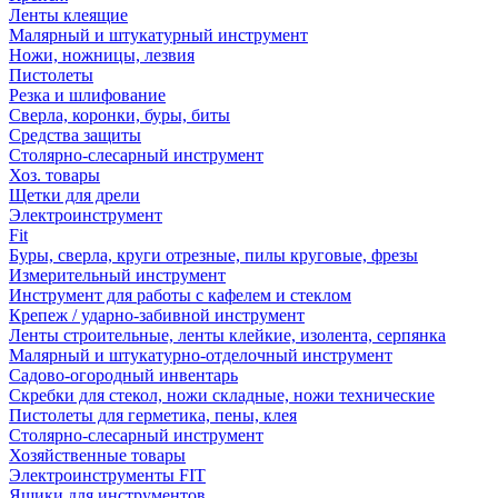
Ленты клеящие
Малярный и штукатурный инструмент
Ножи, ножницы, лезвия
Пистолеты
Резка и шлифование
Сверла, коронки, буры, биты
Средства защиты
Столярно-слесарный инструмент
Хоз. товары
Щетки для дрели
Электроинструмент
Fit
Буры, сверла, круги отрезные, пилы круговые, фрезы
Измерительный инструмент
Инструмент для работы с кафелем и стеклом
Крепеж / ударно-забивной инструмент
Ленты строительные, ленты клейкие, изолента, серпянка
Малярный и штукатурно-отделочный инструмент
Садово-огородный инвентарь
Скребки для стекол, ножи складные, ножи технические
Пистолеты для герметика, пены, клея
Столярно-слесарный инструмент
Хозяйственные товары
Электроинструменты FIT
Ящики для инструментов