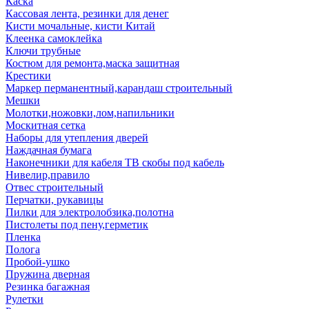
Каска
Кассовая лента, резинки для денег
Кисти мочальные, кисти Китай
Клеенка самоклейка
Ключи трубные
Костюм для ремонта,маска защитная
Крестики
Маркер перманентный,карандаш строительный
Мешки
Молотки,ножовки,лом,напильники
Москитная сетка
Наборы для утепления дверей
Наждачная бумага
Наконечники для кабеля ТВ скобы под кабель
Нивелир,правило
Отвес строительный
Перчатки, рукавицы
Пилки для электролобзика,полотна
Пистолеты под пену,герметик
Пленка
Полога
Пробой-ушко
Пружина дверная
Резинка багажная
Рулетки