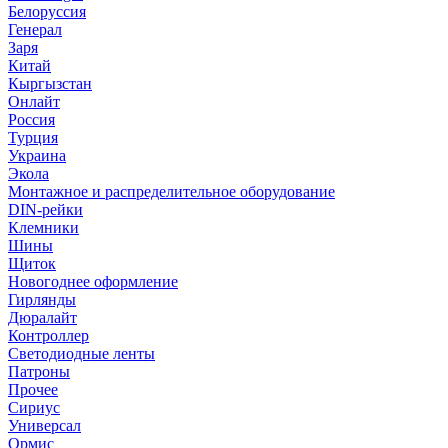
Белоруссия
Генерал
Заря
Китай
Кыргызстан
Онлайт
Россия
Турция
Украина
Экола
Монтажное и распределительное оборудование
DIN-рейки
Клемники
Шины
Щиток
Новогоднее оформление
Гирлянды
Дюралайт
Контроллер
Светодиодные ленты
Патроны
Прочее
Сириус
Универсал
Ормис