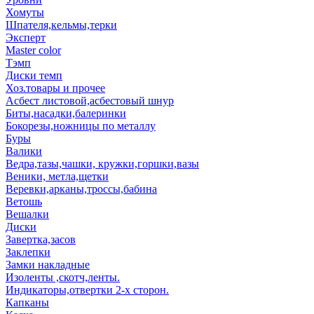
Хомуты
Шпателя,кельмы,терки
Эксперт
Master color
Тэмп
Диски темп
Хоз.товары и прочее
Асбест листовой,асбестовый шнур
Биты,насадки,балеринки
Бокорезы,ножницы по металлу
Буры
Валики
Ведра,тазы,чашки, кружки,горшки,вазы
Веники, метла,щетки
Веревки,арканы,троссы,бабина
Ветошь
Вешалки
Диски
Завертка,засов
Заклепки
Замки накладные
Изоленты ,скотч,ленты.
Индикаторы,отвертки 2-х сторон.
Капканы