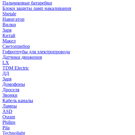
Пальчиковые батарейки
Блоки защиты ламп накаливания
Shetale
Навигатор
Вилки
Заря
Китай
Макел
Светоприбор
Гофротрубы для электропровода
Датчики движения
LX
TDM Electric
ДД
Заря
Домофоны
Дроселя
Звонки
Кабель каналы
Лампы
ASD
Osram
Philips
Pila
Technolight