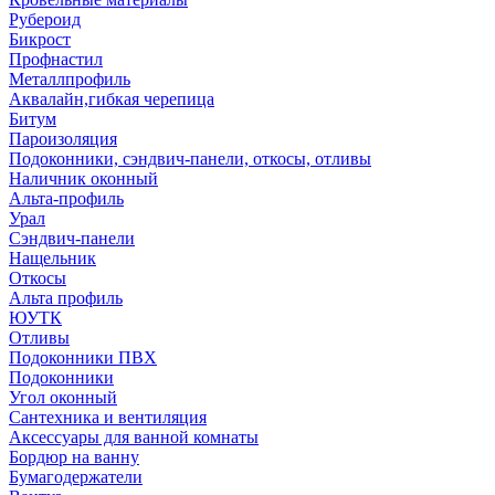
Рубероид
Бикрост
Профнастил
Металлпрофиль
Аквалайн,гибкая черепица
Битум
Пароизоляция
Подоконники, сэндвич-панели, откосы, отливы
Наличник оконный
Альта-профиль
Урал
Сэндвич-панели
Нащельник
Откосы
Альта профиль
ЮУТК
Отливы
Подоконники ПВХ
Подоконники
Угол оконный
Сантехника и вентиляция
Аксессуары для ванной комнаты
Бордюр на ванну
Бумагодержатели