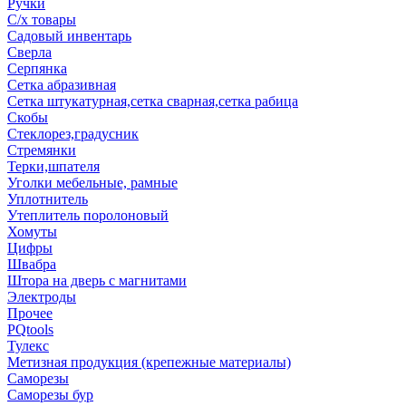
Ручки
С/х товары
Садовый инвентарь
Сверла
Серпянка
Сетка абразивная
Сетка штукатурная,сетка сварная,сетка рабица
Скобы
Стеклорез,градусник
Стремянки
Терки,шпателя
Уголки мебельные, рамные
Уплотнитель
Утеплитель поролоновый
Хомуты
Цифры
Швабра
Штора на дверь с магнитами
Электроды
Прочее
PQtools
Тулекс
Метизная продукция (крепежные материалы)
Саморезы
Саморезы бур