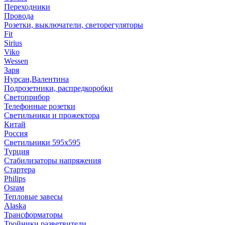
Переходники
Провода
Розетки, выключатели, светорегуляторы
Fit
Sirius
Viko
Wessen
Заря
Нурсан,Валентина
Подрозетники, распредкоробки
Светоприбор
Телефонные розетки
Светильники и прожектора
Китай
Россия
Светильники 595х595
Турция
Стабилизаторы напряжения
Стартера
Philips
Оsrам
Тепловые завесы
Alaska
Трансформаторы
Тройники,разветвители