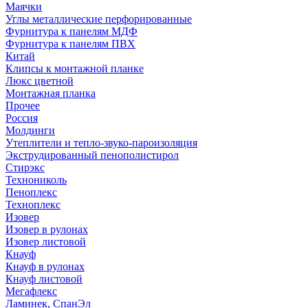
Маячки
Углы металлические перфорированные
Фурнитура к панелям МДФ
Фурнитура к панелям ПВХ
Китай
Клипсы к монтажной планке
Люкс цветной
Монтажная планка
Прочее
Россия
Молдинги
Утеплители и тепло-звуко-пароизоляция
Экструдированный пенополистирол
Стирэкс
Технониколь
Пеноплекс
Техноплекс
Изовер
Изовер в рулонах
Изовер листовой
Кнауф
Кнауф в рулонах
Кнауф листовой
Мегафлекс
Ламинек, СпанЭл