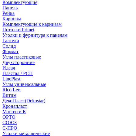
Комплектующие
Панель
Рейка
Карнизы
Комплектующие к карнизам
Потолки Primet
Уголки и фурнитура к панелям
Галтели
Солид
Формат
Углы пластиковые
Двухсторонние
Идеал
Пластал / РСП
LinePlast
Углы универсальные
Rico Leo
Витим
ДекоПласт(Dekostar)
Кронапласт
Мастер и К
ОРТО
СОЮЗ
С-ПРО
Уголки металлические