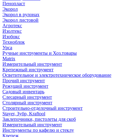
Пенопласт
Экорол
Экорол в рулонах
Экорол листовой
Агротекс
Изолтекс
Изобокс
Техноблок
Урса
Ручные инструменты и Хоз.товары
Matrix
Измерительный инструмент
Крепежный инструмент
Осветительное и электротехническое оборудование
Прочий инструмент
Режущий инструмент
Садовый инвентарь
Слесарный инструмент
Столярный инструмент
Строительно-отделочный инструмент
Stayer, Зубр, Kraftool
Заклепочники, пистолеты для скоб
Измерительный инструмент
Инструменты по кафелю и стеклу
Крепеж