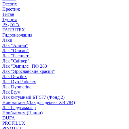
Decorix
Престиж
Титан
Турция
РАДУГА
FARBITEX
Гидроизоляция
Лаки
Лак "Алина"
Лак "Олимп"
Лак "Расцвет"
Лак "Сайвер"
Лак "Эмпилс" ПФ 283
Лак "Ярославские краски"
Лак Dewilux
Лак Dyo Parketex
Лак Dyomarine
Лак Баум
Лак битумный БТ 577 (Фонд 2)
Новбытхим (Лак для дерева ХВ 784)
Лак Радугамалер
Новбытхим (Цапон)
DUFA
PROFILUX
PINOTEX