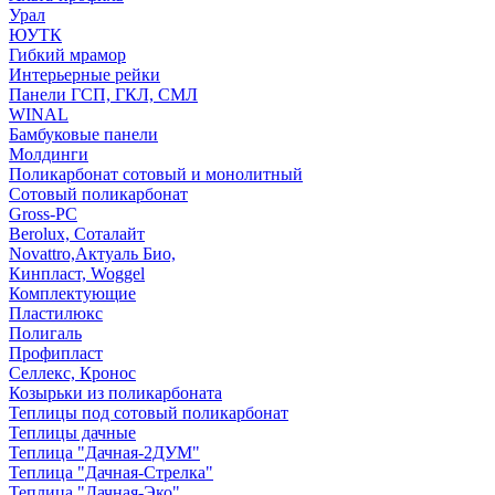
Урал
ЮУТК
Гибкий мрамор
Интерьерные рейки
Панели ГСП, ГКЛ, СМЛ
WINAL
Бамбуковые панели
Молдинги
Поликарбонат сотовый и монолитный
Сотовый поликарбонат
Gross-PC
Berolux, Соталайт
Novattro,Актуаль Био,
Кинпласт, Woggel
Комплектующие
Пластилюкс
Полигаль
Профипласт
Селлекс, Кронос
Козырьки из поликарбоната
Теплицы под сотовый поликарбонат
Теплицы дачные
Теплица "Дачная-2ДУМ"
Теплица "Дачная-Стрелка"
Теплица "Дачная-Эко"