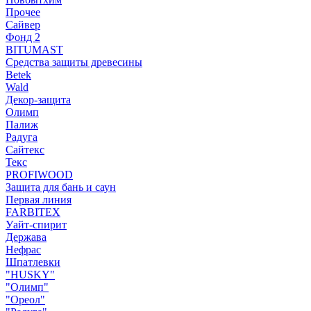
Прочее
Сайвер
Фонд 2
BITUMAST
Средства защиты древесины
Betek
Wald
Декор-защита
Олимп
Палиж
Радуга
Сайтекс
Текс
PROFIWOOD
Защита для бань и саун
Первая линия
FARBITEX
Уайт-спирит
Держава
Нефрас
Шпатлевки
"HUSKY"
"Олимп"
"Ореол"