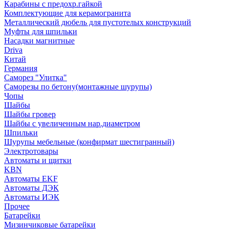
Карабины с предохр.гайкой
Комплектующие для керамогранита
Металлический дюбель для пустотелых конструкций
Муфты для шпильки
Насадки магнитные
Driva
Китай
Германия
Саморез "Улитка"
Саморезы по бетону(монтажные шурупы)
Чопы
Шайбы
Шайбы гровер
Шайбы с увеличенным нар.диаметром
Шпильки
Шурупы мебельные (конфирмат шестигранный)
Электротовары
Автоматы и щитки
KBN
Автоматы EKF
Автоматы ДЭК
Автоматы ИЭК
Прочее
Батарейки
Мизинчиковые батарейки