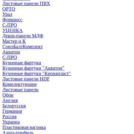
Листовые панели ПВХ
ОРТО
Урал
Форкросс
С-ПРО
УЦЕНКА
Декор-панели МДФ
Мастер и К
СоюзБалтКомплект
Акватон
С-ПРО
Кухонные фартуки
Кухонные фартуки "Акватон"
Кухонные фартуки "Кронапласт"
Листовые панели HDF
Комплектующие
Листовые панели
Обои
Англия
Белоруссия
Германия
Россия
Украина
Пластиковая вагонка
Альта-профиль