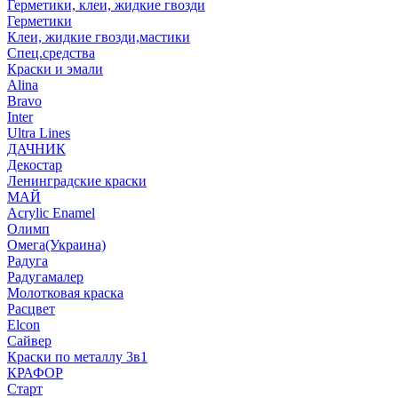
Герметики, клеи, жидкие гвозди
Герметики
Клеи, жидкие гвозди,мастики
Спец.средства
Краски и эмали
Alina
Bravo
Inter
Ultra Lines
ДАЧНИК
Декостар
Ленинградские краски
МАЙ
Acrylic Enamel
Олимп
Омега(Украина)
Радуга
Радугамалер
Молотковая краска
Расцвет
Elcon
Сайвер
Краски по металлу 3в1
КРАФОР
Старт