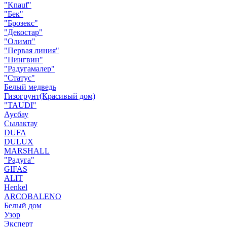
"Knauf"
"Бек"
"Брозекс"
"Декостар"
"Олимп"
"Первая линия"
"Пингвин"
"Радугамалер"
"Статус"
Белый медведь
Гизогрунт(Красивый дом)
"TAUDI"
Аусбау
Сылактау
DUFA
DULUX
MARSHALL
"Радуга"
GIFAS
ALIT
Henkel
ARCOBALENO
Белый дом
Узор
Эксперт