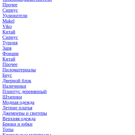
Прочее
Сириус
Удлинители
Makel
Viko
Китай
Сириус
Турция
Заря
Фонари
Китай
Прочее
Пиломатериалы
Брус
Дверной блок
Наличники
Плинтус деревянный
Штапики
Модная одежда
Летние платья
Джемперы и свитеры
Верхняя одежда
Брюки и юбки
Топы
Кровельные материалы