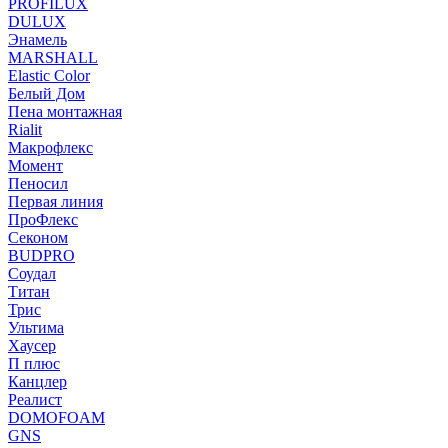
PROFILUX
DULUX
Энамель
MARSHALL
Elastic Color
Белый Дом
Пена монтажная
Rialit
Макрофлекс
Момент
Пеносил
Первая линия
ПроФлекс
Секоном
BUDPRO
Соудал
Титан
Трис
Ультима
Хаусер
П плюс
Канцлер
Реалист
DOMOFOAM
GNS