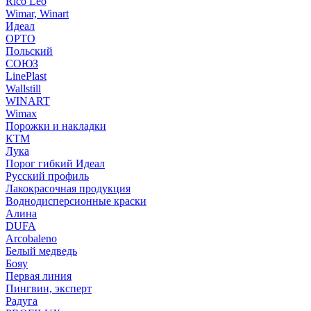
Rico Leo
Wimar, Winart
Идеал
ОРТО
Польский
СОЮЗ
LinePlast
Wallstill
WINART
Wimax
Порожки и накладки
КТМ
Лука
Порог гибкий Идеал
Русский профиль
Лакокрасочная продукция
Воднодисперсионные краски
Алина
DUFA
Arcobaleno
Белый медведь
Бояу
Первая линия
Пингвин, эксперт
Радуга