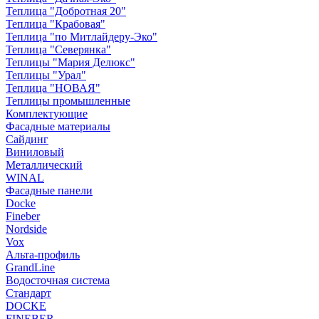
Теплица "Добротная 20"
Теплица "Крабовая"
Теплица "по Митлайдеру-Эко"
Теплица "Северянка"
Теплицы "Мария Делюкс"
Теплицы "Урал"
Теплица "НОВАЯ"
Теплицы промышленные
Комплектующие
Фасадные материалы
Сайдинг
Виниловый
Металлический
WINAL
Фасадные панели
Docke
Fineber
Nordside
Vox
Альта-профиль
GrandLine
Водосточная система
Стандарт
DOCKE
FINEBER