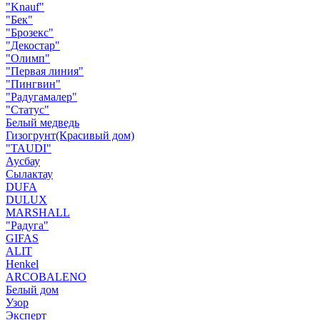
"Knauf"
"Бек"
"Брозекс"
"Декостар"
"Олимп"
"Первая линия"
"Пингвин"
"Радугамалер"
"Статус"
Белый медведь
Гизогрунт(Красивый дом)
"TAUDI"
Аусбау
Сылактау
DUFA
DULUX
MARSHALL
"Радуга"
GIFAS
ALIT
Henkel
ARCOBALENO
Белый дом
Узор
Эксперт