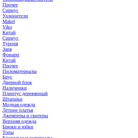
Прочее
Сириус
Удлинители
Makel
Viko
Китай
Сириус
Турция
Заря
Фонари
Китай
Прочее
Пиломатериалы
Брус
Дверной блок
Наличники
Плинтус деревянный
Штапики
Модная одежда
Летние платья
Джемперы и свитеры
Верхняя одежда
Брюки и юбки
Топы
Кровельные материалы