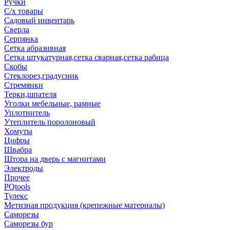
Ручки
С/х товары
Садовый инвентарь
Сверла
Серпянка
Сетка абразивная
Сетка штукатурная,сетка сварная,сетка рабица
Скобы
Стеклорез,градусник
Стремянки
Терки,шпателя
Уголки мебельные, рамные
Уплотнитель
Утеплитель поролоновый
Хомуты
Цифры
Швабра
Штора на дверь с магнитами
Электроды
Прочее
PQtools
Тулекс
Метизная продукция (крепежные материалы)
Саморезы
Саморезы бур