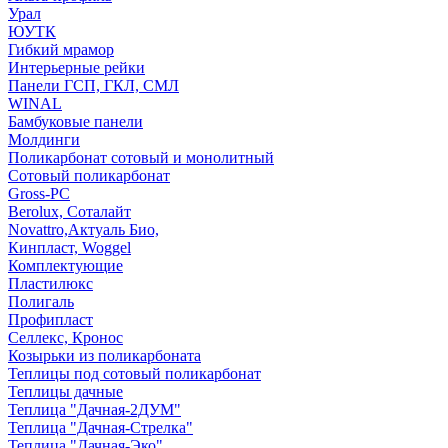
Урал
ЮУТК
Гибкий мрамор
Интерьерные рейки
Панели ГСП, ГКЛ, СМЛ
WINAL
Бамбуковые панели
Молдинги
Поликарбонат сотовый и монолитный
Сотовый поликарбонат
Gross-PC
Berolux, Соталайт
Novattro,Актуаль Био,
Кинпласт, Woggel
Комплектующие
Пластилюкс
Полигаль
Профипласт
Селлекс, Кронос
Козырьки из поликарбоната
Теплицы под сотовый поликарбонат
Теплицы дачные
Теплица "Дачная-2ДУМ"
Теплица "Дачная-Стрелка"
Теплица "Дачная-Эко"