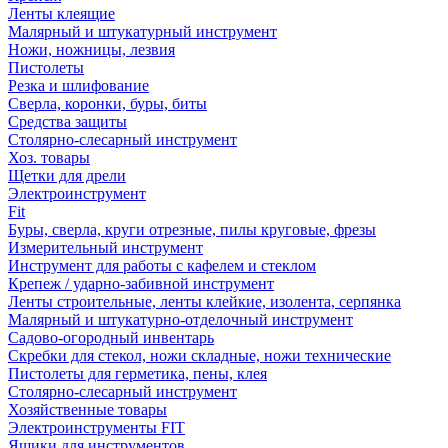
Ленты клеящие
Малярный и штукатурный инструмент
Ножи, ножницы, лезвия
Пистолеты
Резка и шлифование
Сверла, коронки, буры, биты
Средства защиты
Столярно-слесарный инструмент
Хоз. товары
Щетки для дрели
Электроинструмент
Fit
Буры, сверла, круги отрезные, пилы круговые, фрезы
Измерительный инструмент
Инструмент для работы с кафелем и стеклом
Крепеж / ударно-забивной инструмент
Ленты строительные, ленты клейкие, изолента, серпянка
Малярный и штукатурно-отделочный инструмент
Садово-огородный инвентарь
Скребки для стекол, ножи складные, ножи технические
Пистолеты для герметика, пены, клея
Столярно-слесарный инструмент
Хозяйственные товары
Электроинструменты FIT
Ящики для инструментов