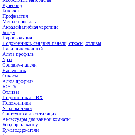
Рубероид
Бикрост
Профнастил
Металлпрофиль
Аквалайн,гибкая черепица
Битум
Пароизоляция
Подоконники, сэндвич-панели, откосы, отливы
Наличник оконный
Альта-профиль
Урал
Сэндвич-панели
Нащельник
Откосы
Альта профиль
ЮУТК
Отливы
Подоконники ПВХ
Подоконники
Угол оконный
Сантехника и вентиляция
Аксессуары для ванной комнаты
Бордюр на ванну
Бумагодержатели