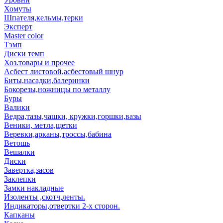
Хомуты
Шпателя,кельмы,терки
Эксперт
Master color
Тэмп
Диски темп
Хоз.товары и прочее
Асбест листовой,асбестовый шнур
Биты,насадки,балеринки
Бокорезы,ножницы по металлу
Буры
Валики
Ведра,тазы,чашки, кружки,горшки,вазы
Веники, метла,щетки
Веревки,арканы,троссы,бабина
Ветошь
Вешалки
Диски
Завертка,засов
Заклепки
Замки накладные
Изоленты ,скотч,ленты.
Индикаторы,отвертки 2-х сторон.
Капканы