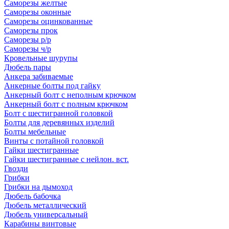
Саморезы желтые
Саморезы оконные
Саморезы оцинкованные
Саморезы прок
Саморезы р/р
Саморезы ч/р
Кровельные шурупы
Дюбель пары
Анкера забиваемые
Анкерные болты под гайку
Анкерный болт с неполным крючком
Анкерный болт с полным крючком
Болт с шестигранной головкой
Болты для деревянных изделий
Болты мебельные
Винты с потайной головкой
Гайки шестигранные
Гайки шестигранные с нейлон. вст.
Гвозди
Грибки
Грибки на дымоход
Дюбель бабочка
Дюбель металлический
Дюбель универсальный
Карабины винтовые