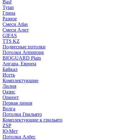
Basf
Tytan
Глина
Разное
Смеси Atlas
Смеси Алит
GIFAS
TTS KZ
Подвесные потолки
Потолки Armstrong
BIOGUARD Plain
Ангара, Европа
Байкал
Исеть
Комплектующие
Лилия
Оазис
Ориент
Первая линия
Волга
Потолки Грильято
Комплектующие к грильято
ZSP
Ю-Мет
Потолки Албес