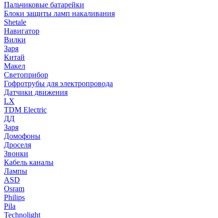
Пальчиковые батарейки
Блоки защиты ламп накаливания
Shetale
Навигатор
Вилки
Заря
Китай
Макел
Светоприбор
Гофротрубы для электропровода
Датчики движения
LX
TDM Electric
ДД
Заря
Домофоны
Дроселя
Звонки
Кабель каналы
Лампы
ASD
Osram
Philips
Pila
Technolight