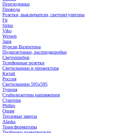
Переходники
Провода
Розетки, выключатели, светорегуляторы
Fit
Sirius
Viko
Wessen
Заря
Нурсан,Валентина
Подрозетники, распредкоробки
Светоприбор
Телефонные розетки
Светильники и прожектора
Китай
Россия
Светильники 595х595
Турция
Стабилизаторы напряжения
Стартера
Philips
Оsrам
Тепловые завесы
Alaska
Трансформаторы
Тройники,разветвители