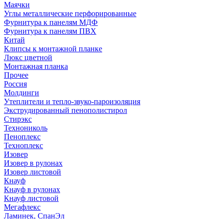
Маячки
Углы металлические перфорированные
Фурнитура к панелям МДФ
Фурнитура к панелям ПВХ
Китай
Клипсы к монтажной планке
Люкс цветной
Монтажная планка
Прочее
Россия
Молдинги
Утеплители и тепло-звуко-пароизоляция
Экструдированный пенополистирол
Стирэкс
Технониколь
Пеноплекс
Техноплекс
Изовер
Изовер в рулонах
Изовер листовой
Кнауф
Кнауф в рулонах
Кнауф листовой
Мегафлекс
Ламинек, СпанЭл