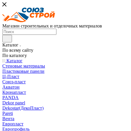
Магазин строительных и отделочных материалов
Каталог
По всему сайту
По каталогу
Каталог
Стеновые материалы
Пластиковые панели
Ц-Пласт
Союз-пласт
Акватон
Кронапласт
PANDA
Dekor panel
Dekostar(ДекоПласт)
Pareti
Вента
Европласт
Европрофиль