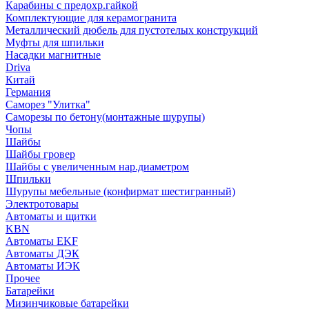
Карабины с предохр.гайкой
Комплектующие для керамогранита
Металлический дюбель для пустотелых конструкций
Муфты для шпильки
Насадки магнитные
Driva
Китай
Германия
Саморез "Улитка"
Саморезы по бетону(монтажные шурупы)
Чопы
Шайбы
Шайбы гровер
Шайбы с увеличенным нар.диаметром
Шпильки
Шурупы мебельные (конфирмат шестигранный)
Электротовары
Автоматы и щитки
KBN
Автоматы EKF
Автоматы ДЭК
Автоматы ИЭК
Прочее
Батарейки
Мизинчиковые батарейки