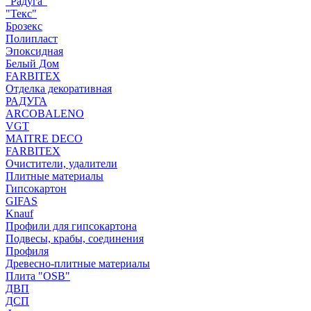
"Радуга"
"Текс"
Брозекс
Полипласт
Эпоксидная
Белый Дом
FARBITEX
Отделка декоративная
РАДУГА
ARCOBALENO
VGT
MAITRE DECO
FARBITEX
Очистители, удалители
Плитные материалы
Гипсокартон
GIFAS
Knauf
Профили для гипсокартона
Подвесы, крабы, соединения
Профиля
Древесно-плитные материалы
Плита "OSB"
ДВП
ДСП