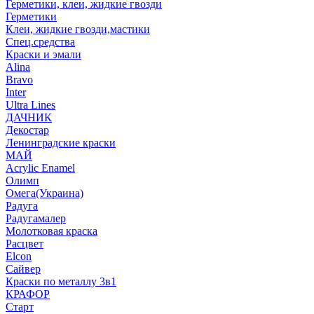
Герметики, клеи, жидкие гвозди
Герметики
Клеи, жидкие гвозди,мастики
Спец.средства
Краски и эмали
Alina
Bravo
Inter
Ultra Lines
ДАЧНИК
Декостар
Ленинградские краски
МАЙ
Acrylic Enamel
Олимп
Омега(Украина)
Радуга
Радугамалер
Молотковая краска
Расцвет
Elcon
Сайвер
Краски по металлу 3в1
КРАФОР
Старт