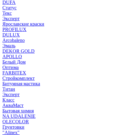
DUFA
Статус
Текс
Эксперт
Ярославские краски
PROFILUX
DULUX
Arcobaleno
Эмаль
DEKOR GOLD
APOLLO
Белый Дом
Оптима
FARBITEX
Стройкомплект
Битумная мастика
Титан
Эксперт
Класс
АкваМаст
Бытовая химия
NA UDALENIE
OLECOLOR
Грунтовки
"Alinex"