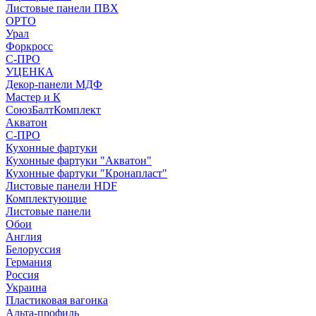
Листовые панели ПВХ
ОРТО
Урал
Форкросс
С-ПРО
УЦЕНКА
Декор-панели МДФ
Мастер и К
СоюзБалтКомплект
Акватон
С-ПРО
Кухонные фартуки
Кухонные фартуки "Акватон"
Кухонные фартуки "Кронапласт"
Листовые панели HDF
Комплектующие
Листовые панели
Обои
Англия
Белоруссия
Германия
Россия
Украина
Пластиковая вагонка
Альта-профиль