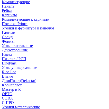
Комплектующие
Панель
Рейка
Карнизы
Комплектующие к карнизам
Потолки Primet
Уголки и фурнитура к панелям
Галтели
Солид
Формат
Углы пластиковые
Двухсторонние
Идеал
Пластал / РСП
LinePlast
Углы универсальные
Rico Leo
Витим
ДекоПласт(Dekostar)
Кронапласт
Мастер и К
ОРТО
СОЮЗ
С-ПРО
Уголки металлические