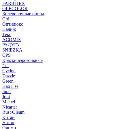
FARBITEX
OLECOLOR
Колеровочные пасты
Gol
Оптилюкс
Палиж
Текс
ACOMIX
РАДУГА
SNIEZKA
CPS
Краски аэрозольные
"7"
Cyclon
Dazzle
Green
Hao li se
Inral
Jobi
Michel
Nicarter
Rust-Oleum
Китай
Натан
Олимп