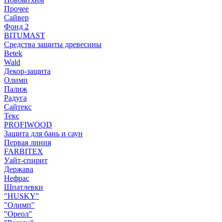
Прочее
Сайвер
Фонд 2
BITUMAST
Средства защиты древесины
Betek
Wald
Декор-защита
Олимп
Палиж
Радуга
Сайтекс
Текс
PROFIWOOD
Защита для бань и саун
Первая линия
FARBITEX
Уайт-спирит
Держава
Нефрас
Шпатлевки
"HUSKY"
"Олимп"
"Ореол"