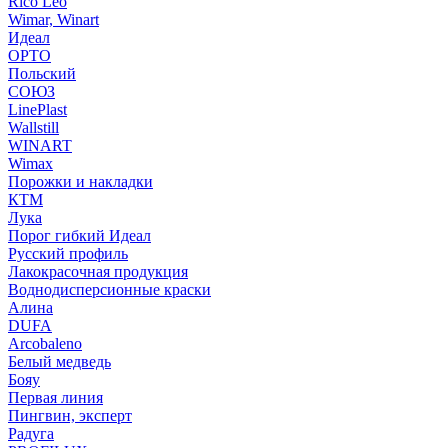
Rico Leo
Wimar, Winart
Идеал
ОРТО
Польский
СОЮЗ
LinePlast
Wallstill
WINART
Wimax
Порожки и накладки
КТМ
Лука
Порог гибкий Идеал
Русский профиль
Лакокрасочная продукция
Воднодисперсионные краски
Алина
DUFA
Arcobaleno
Белый медведь
Бояу
Первая линия
Пингвин, эксперт
Радуга