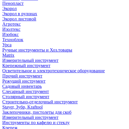
Пенопласт
Экорол
Экорол в рулонах
Экорол листовой
Агротекс
Изолтекс
Изобокс
Техноблок
Урса
Ручные инструменты и Хоз.товары
Matrix
Измерительный инструмент
Крепежный инструмент
Осветительное и электротехническое оборудование
Прочий инструмент
Режущий инструмент
Садовый инвентарь
Слесарный инструмент
Столярный инструмент
Строительно-отделочный инструмент
Stayer, Зубр, Kraftool
Заклепочники, пистолеты для скоб
Измерительный инструмент
Инструменты по кафелю и стеклу
Крепеж