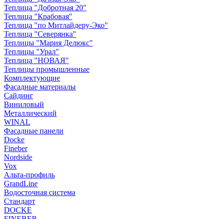
Теплица "Добротная 20"
Теплица "Крабовая"
Теплица "по Митлайдеру-Эко"
Теплица "Северянка"
Теплицы "Мария Делюкс"
Теплицы "Урал"
Теплица "НОВАЯ"
Теплицы промышленные
Комплектующие
Фасадные материалы
Сайдинг
Виниловый
Металлический
WINAL
Фасадные панели
Docke
Fineber
Nordside
Vox
Альта-профиль
GrandLine
Водосточная система
Стандарт
DOCKE
FINEBER