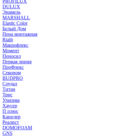
PROFILUX
DULUX
Энамель
MARSHALL
Elastic Color
Белый Дом
Пена монтажная
Rialit
Макрофлекс
Момент
Пеносил
Первая линия
ПроФлекс
Секоном
BUDPRO
Соудал
Титан
Трис
Ультима
Хаусер
П плюс
Канцлер
Реалист
DOMOFOAM
GNS