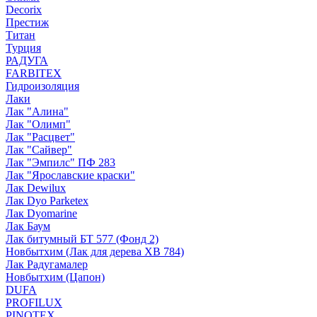
Decorix
Престиж
Титан
Турция
РАДУГА
FARBITEX
Гидроизоляция
Лаки
Лак "Алина"
Лак "Олимп"
Лак "Расцвет"
Лак "Сайвер"
Лак "Эмпилс" ПФ 283
Лак "Ярославские краски"
Лак Dewilux
Лак Dyo Parketex
Лак Dyomarine
Лак Баум
Лак битумный БТ 577 (Фонд 2)
Новбытхим (Лак для дерева ХВ 784)
Лак Радугамалер
Новбытхим (Цапон)
DUFA
PROFILUX
PINOTEX