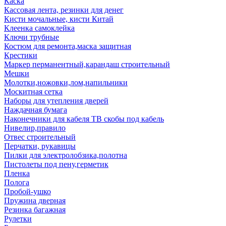
Каска
Кассовая лента, резинки для денег
Кисти мочальные, кисти Китай
Клеенка самоклейка
Ключи трубные
Костюм для ремонта,маска защитная
Крестики
Маркер перманентный,карандаш строительный
Мешки
Молотки,ножовки,лом,напильники
Москитная сетка
Наборы для утепления дверей
Наждачная бумага
Наконечники для кабеля ТВ скобы под кабель
Нивелир,правило
Отвес строительный
Перчатки, рукавицы
Пилки для электролобзика,полотна
Пистолеты под пену,герметик
Пленка
Полога
Пробой-ушко
Пружина дверная
Резинка багажная
Рулетки