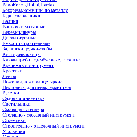
РемоКолор,Hobbi,Hardax
Бокорезы,ножницы по металлу
Буры,сверла,пики
Валики
Ванночки малярные
Веревки,шнуры
Диски отрезные
Емкости строительные
Задвижки, ручки-скобы
Кисти,макловицы
Ключи трубные,имбусовые, гаечные
Крепежный инструмент
Крестики
Ленты
Ножовки,ножи канцеляркие
Пистолеты для пены,герметиков
Рулетки
Садовый инвентарь
Светильники
Скобы для степлера
Столярно - слесарный инструмент
Стремянки
Строительно - отделочный инструмент
Угольники
Уровни