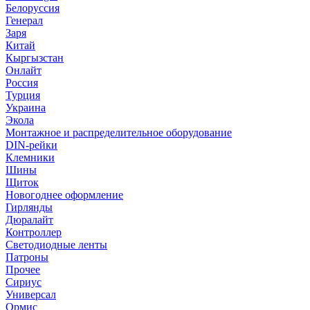
Белоруссия
Генерал
Заря
Китай
Кыргызстан
Онлайт
Россия
Турция
Украина
Экола
Монтажное и распределительное оборудование
DIN-рейки
Клемники
Шины
Щиток
Новогоднее оформление
Гирлянды
Дюралайт
Контроллер
Светодиодные ленты
Патроны
Прочее
Сириус
Универсал
Ормис