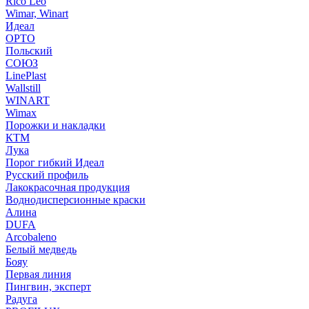
Rico Leo
Wimar, Winart
Идеал
ОРТО
Польский
СОЮЗ
LinePlast
Wallstill
WINART
Wimax
Порожки и накладки
КТМ
Лука
Порог гибкий Идеал
Русский профиль
Лакокрасочная продукция
Воднодисперсионные краски
Алина
DUFA
Arcobaleno
Белый медведь
Бояу
Первая линия
Пингвин, эксперт
Радуга