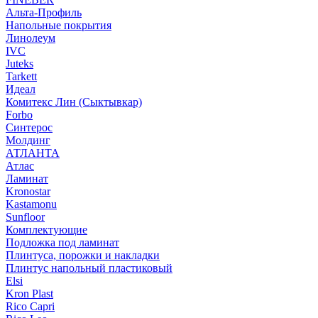
Альта-Профиль
Напольные покрытия
Линолеум
IVC
Juteks
Tarkett
Идеал
Комитекс Лин (Сыктывкар)
Forbo
Синтерос
Молдинг
АТЛАНТА
Атлас
Ламинат
Kronostar
Kastamonu
Sunfloor
Комплектующие
Подложка под ламинат
Плинтуса, порожки и накладки
Плинтус напольный пластиковый
Elsi
Kron Plast
Rico Capri