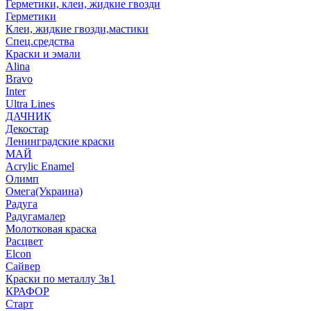
Герметики, клеи, жидкие гвозди
Герметики
Клеи, жидкие гвозди,мастики
Спец.средства
Краски и эмали
Alina
Bravo
Inter
Ultra Lines
ДАЧНИК
Декостар
Ленинградские краски
МАЙ
Acrylic Enamel
Олимп
Омега(Украина)
Радуга
Радугамалер
Молотковая краска
Расцвет
Elcon
Сайвер
Краски по металлу 3в1
КРАФОР
Старт