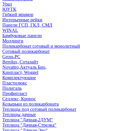
Урал
ЮУТК
Гибкий мрамор
Интерьерные рейки
Панели ГСП, ГКЛ, СМЛ
WINAL
Бамбуковые панели
Молдинги
Поликарбонат сотовый и монолитный
Сотовый поликарбонат
Gross-PC
Berolux, Соталайт
Novattro,Актуаль Био,
Кинпласт, Woggel
Комплектующие
Пластилюкс
Полигаль
Профипласт
Селлекс, Кронос
Козырьки из поликарбоната
Теплицы под сотовый поликарбонат
Теплицы дачные
Теплица "Дачная-2ДУМ"
Теплица "Дачная-Стрелка"
Теплица "Дачная-Эко"