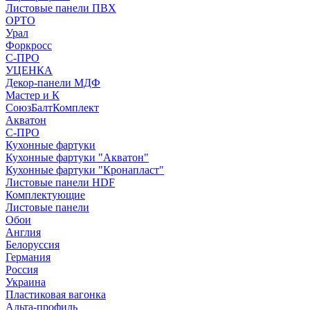
Листовые панели ПВХ
ОРТО
Урал
Форкросс
С-ПРО
УЦЕНКА
Декор-панели МДФ
Мастер и К
СоюзБалтКомплект
Акватон
С-ПРО
Кухонные фартуки
Кухонные фартуки "Акватон"
Кухонные фартуки "Кронапласт"
Листовые панели HDF
Комплектующие
Листовые панели
Обои
Англия
Белоруссия
Германия
Россия
Украина
Пластиковая вагонка
Альта-профиль