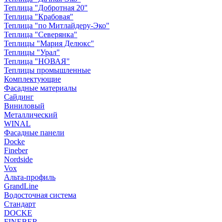
Теплица "Добротная 20"
Теплица "Крабовая"
Теплица "по Митлайдеру-Эко"
Теплица "Северянка"
Теплицы "Мария Делюкс"
Теплицы "Урал"
Теплица "НОВАЯ"
Теплицы промышленные
Комплектующие
Фасадные материалы
Сайдинг
Виниловый
Металлический
WINAL
Фасадные панели
Docke
Fineber
Nordside
Vox
Альта-профиль
GrandLine
Водосточная система
Стандарт
DOCKE
FINEBER