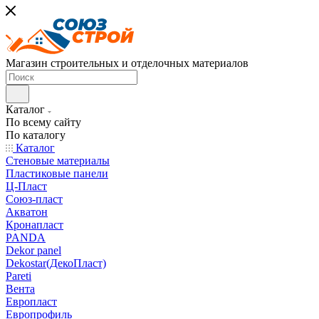
Магазин строительных и отделочных материалов
Каталог
По всему сайту
По каталогу
Каталог
Стеновые материалы
Пластиковые панели
Ц-Пласт
Союз-пласт
Акватон
Кронапласт
PANDA
Dekor panel
Dekostar(ДекоПласт)
Pareti
Вента
Европласт
Европрофиль