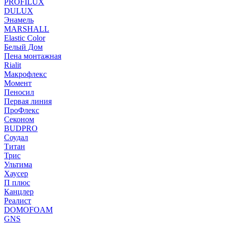
PROFILUX
DULUX
Энамель
MARSHALL
Elastic Color
Белый Дом
Пена монтажная
Rialit
Макрофлекс
Момент
Пеносил
Первая линия
ПроФлекс
Секоном
BUDPRO
Соудал
Титан
Трис
Ультима
Хаусер
П плюс
Канцлер
Реалист
DOMOFOAM
GNS