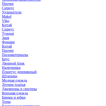
Прочее
Сириус
Удлинители
Makel
Viko
Китай
Сириус
Турция
Заря
Фонари
Китай
Прочее
Пиломатериалы
Брус
Дверной блок
Наличники
Плинтус деревянный
Штапики
Модная одежда
Летние платья
Джемперы и свитеры
Верхняя одежда
Брюки и юбки
Топы
Кровельные материалы