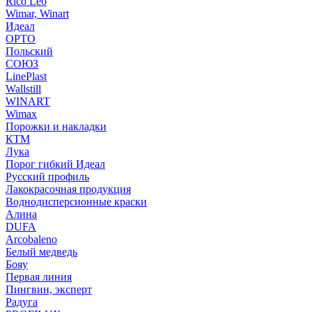
Rico Leo
Wimar, Winart
Идеал
ОРТО
Польский
СОЮЗ
LinePlast
Wallstill
WINART
Wimax
Порожки и накладки
КТМ
Лука
Порог гибкий Идеал
Русский профиль
Лакокрасочная продукция
Воднодисперсионные краски
Алина
DUFA
Arcobaleno
Белый медведь
Бояу
Первая линия
Пингвин, эксперт
Радуга