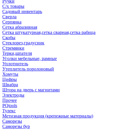
Ручки
С/х товары
Садовый инвентарь
Сверла
Серпянка
Сетка абразивная
Сетка штукатурная,сетка сварная,сетка рабица
Скобы
Стеклорез,градусник
Стремянки
Терки,шпателя
Уголки мебельные, рамные
Уплотнитель
Утеплитель поролоновый
Хомуты
Цифры
Швабра
Штора на дверь с магнитами
Электроды
Прочее
PQtools
Тулекс
Метизная продукция (крепежные материалы)
Саморезы
Саморезы бур