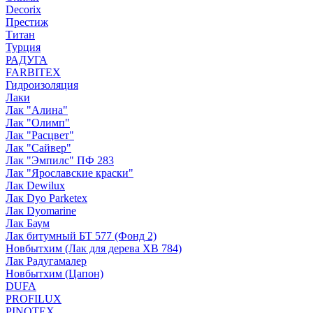
Decorix
Престиж
Титан
Турция
РАДУГА
FARBITEX
Гидроизоляция
Лаки
Лак "Алина"
Лак "Олимп"
Лак "Расцвет"
Лак "Сайвер"
Лак "Эмпилс" ПФ 283
Лак "Ярославские краски"
Лак Dewilux
Лак Dyo Parketex
Лак Dyomarine
Лак Баум
Лак битумный БТ 577 (Фонд 2)
Новбытхим (Лак для дерева ХВ 784)
Лак Радугамалер
Новбытхим (Цапон)
DUFA
PROFILUX
PINOTEX