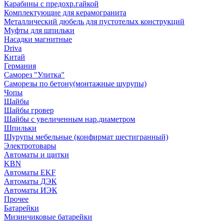
Карабины с предохр.гайкой
Комплектующие для керамогранита
Металлический дюбель для пустотелых конструкций
Муфты для шпильки
Насадки магнитные
Driva
Китай
Германия
Саморез "Улитка"
Саморезы по бетону(монтажные шурупы)
Чопы
Шайбы
Шайбы гровер
Шайбы с увеличенным нар.диаметром
Шпильки
Шурупы мебельные (конфирмат шестигранный)
Электротовары
Автоматы и щитки
KBN
Автоматы EKF
Автоматы ДЭК
Автоматы ИЭК
Прочее
Батарейки
Мизинчиковые батарейки