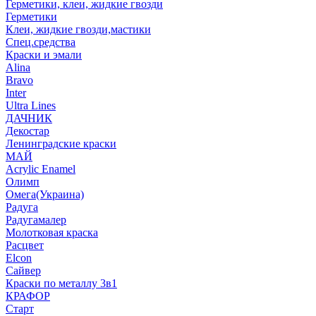
Герметики, клеи, жидкие гвозди
Герметики
Клеи, жидкие гвозди,мастики
Спец.средства
Краски и эмали
Alina
Bravo
Inter
Ultra Lines
ДАЧНИК
Декостар
Ленинградские краски
МАЙ
Acrylic Enamel
Олимп
Омега(Украина)
Радуга
Радугамалер
Молотковая краска
Расцвет
Elcon
Сайвер
Краски по металлу 3в1
КРАФОР
Старт