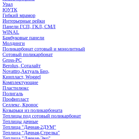
Урал
ЮУТК
Гибкий мрамор
Интерьерные рейки
Панели ГСП, ГКЛ, СМЛ
WINAL
Бамбуковые панели
Молдинги
Поликарбонат сотовый и монолитный
Сотовый поликарбонат
Gross-PC
Berolux, Соталайт
Novattro,Актуаль Био,
Кинпласт, Woggel
Комплектующие
Пластилюкс
Полигаль
Профипласт
Селлекс, Кронос
Козырьки из поликарбоната
Теплицы под сотовый поликарбонат
Теплицы дачные
Теплица "Дачная-2ДУМ"
Теплица "Дачная-Стрелка"
Теплица "Дачная-Эко"