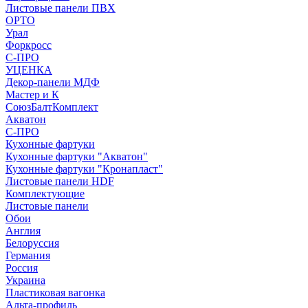
Листовые панели ПВХ
ОРТО
Урал
Форкросс
С-ПРО
УЦЕНКА
Декор-панели МДФ
Мастер и К
СоюзБалтКомплект
Акватон
С-ПРО
Кухонные фартуки
Кухонные фартуки "Акватон"
Кухонные фартуки "Кронапласт"
Листовые панели HDF
Комплектующие
Листовые панели
Обои
Англия
Белоруссия
Германия
Россия
Украина
Пластиковая вагонка
Альта-профиль