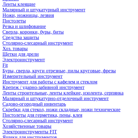
Ленты клеящие
Малярный и штукатурный инструмент
Ножи, ножницы, лезвия
Пистолеты
Резка и шлифование
Сверла, коронки, буры, биты
Средства защиты
Столярно-слесарный инструмент
Хоз. товары
Щетки для дрели
Электроинструмент
Fit
Буры, сверла, круги отрезные, пилы круговые, фрезы
Измерительный инструмент
Инструмент для работы с кафелем и стеклом
Крепеж / ударно-забивной инструмент
Ленты строительные, ленты клейкие, изолента, серпянка
Малярный и штукатурно-отделочный инструмент
Садово-огородный инвентарь
Скребки для стекол, ножи складные, ножи технические
Пистолеты для герметика, пены, клея
Столярно-слесарный инструмент
Хозяйственные товары
Электроинструменты FIT
Ящики для инструментов