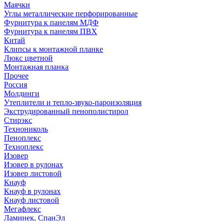
Маячки
Углы металлические перфорированные
Фурнитура к панелям МДФ
Фурнитура к панелям ПВХ
Китай
Клипсы к монтажной планке
Люкс цветной
Монтажная планка
Прочее
Россия
Молдинги
Утеплители и тепло-звуко-пароизоляция
Экструдированный пенополистирол
Стирэкс
Технониколь
Пеноплекс
Техноплекс
Изовер
Изовер в рулонах
Изовер листовой
Кнауф
Кнауф в рулонах
Кнауф листовой
Мегафлекс
Ламинек, СпанЭл