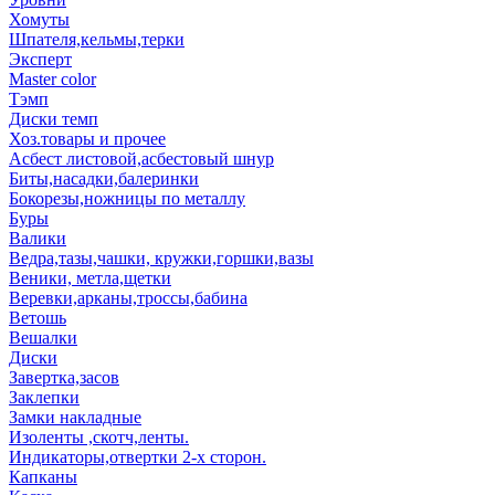
Хомуты
Шпателя,кельмы,терки
Эксперт
Master color
Тэмп
Диски темп
Хоз.товары и прочее
Асбест листовой,асбестовый шнур
Биты,насадки,балеринки
Бокорезы,ножницы по металлу
Буры
Валики
Ведра,тазы,чашки, кружки,горшки,вазы
Веники, метла,щетки
Веревки,арканы,троссы,бабина
Ветошь
Вешалки
Диски
Завертка,засов
Заклепки
Замки накладные
Изоленты ,скотч,ленты.
Индикаторы,отвертки 2-х сторон.
Капканы