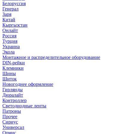
Белоруссия
Генерал
Заря
Китай
Кыргызстан
Онлайт
Россия
Турция
Украина
Экола
Монтажное и распределительное оборудование
DIN-рейки
Клемники
Шины
Щиток
Новогоднее оформление
Гирлянды
Дюралайт
Контроллер
Светодиодные ленты
Патроны
Прочее
Сириус
Универсал
Ормис