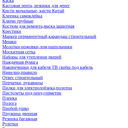
Каска
Кассовая лента, резинки для денег
Кисти мочальные, кисти Китай
Клеенка самоклейка
Ключи трубные
Костюм для ремонта,маска защитная
Крестики
Маркер перманентный,карандаш строительный
Мешки
Молотки,ножовки,лом,напильники
Москитная сетка
Наборы для утепления дверей
Наждачная бумага
Наконечники для кабеля ТВ скобы под кабель
Нивелир,правило
Отвес строительный
Перчатки, рукавицы
Пилки для электролобзика,полотна
Пистолеты под пену,герметик
Пленка
Полога
Пробой-ушко
Пружина дверная
Резинка багажная
Рулетки