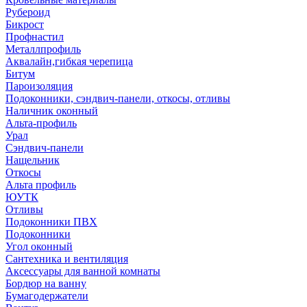
Рубероид
Бикрост
Профнастил
Металлпрофиль
Аквалайн,гибкая черепица
Битум
Пароизоляция
Подоконники, сэндвич-панели, откосы, отливы
Наличник оконный
Альта-профиль
Урал
Сэндвич-панели
Нащельник
Откосы
Альта профиль
ЮУТК
Отливы
Подоконники ПВХ
Подоконники
Угол оконный
Сантехника и вентиляция
Аксессуары для ванной комнаты
Бордюр на ванну
Бумагодержатели