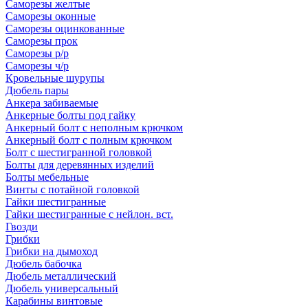
Саморезы желтые
Саморезы оконные
Саморезы оцинкованные
Саморезы прок
Саморезы р/р
Саморезы ч/р
Кровельные шурупы
Дюбель пары
Анкера забиваемые
Анкерные болты под гайку
Анкерный болт с неполным крючком
Анкерный болт с полным крючком
Болт с шестигранной головкой
Болты для деревянных изделий
Болты мебельные
Винты с потайной головкой
Гайки шестигранные
Гайки шестигранные с нейлон. вст.
Гвозди
Грибки
Грибки на дымоход
Дюбель бабочка
Дюбель металлический
Дюбель универсальный
Карабины винтовые