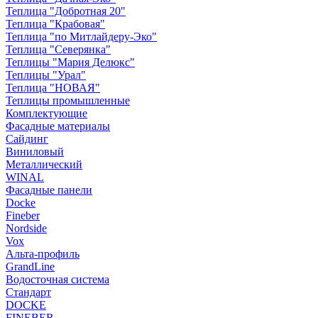
Теплица "Добротная 20"
Теплица "Крабовая"
Теплица "по Митлайдеру-Эко"
Теплица "Северянка"
Теплицы "Мария Делюкс"
Теплицы "Урал"
Теплица "НОВАЯ"
Теплицы промышленные
Комплектующие
Фасадные материалы
Сайдинг
Виниловый
Металлический
WINAL
Фасадные панели
Docke
Fineber
Nordside
Vox
Альта-профиль
GrandLine
Водосточная система
Стандарт
DOCKE
FINEBER