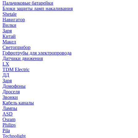
Пальчиковые батарейки
Блоки защиты ламп накаливания
Shetale
Навигатор
Вилки
Заря
Китай
Макел
Светоприбор
Гофротрубы для электропровода
Датчики движения
LX
TDM Electric
ДД
Заря
Домофоны
Дроселя
Звонки
Кабель каналы
Лампы
ASD
Osram
Philips
Pila
Technolight