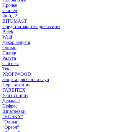
Прочее
Сайвер
Фонд 2
BITUMAST
Средства защиты древесины
Betek
Wald
Декор-защита
Олимп
Палиж
Радуга
Сайтекс
Текс
PROFIWOOD
Защита для бань и саун
Первая линия
FARBITEX
Уайт-спирит
Держава
Нефрас
Шпатлевки
"HUSKY"
"Олимп"
"Ореол"