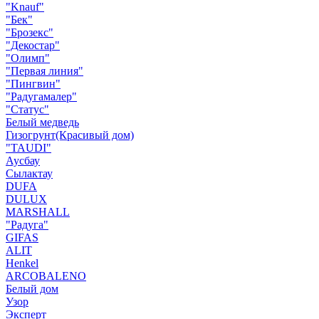
"Knauf"
"Бек"
"Брозекс"
"Декостар"
"Олимп"
"Первая линия"
"Пингвин"
"Радугамалер"
"Статус"
Белый медведь
Гизогрунт(Красивый дом)
"TAUDI"
Аусбау
Сылактау
DUFA
DULUX
MARSHALL
"Радуга"
GIFAS
ALIT
Henkel
ARCOBALENO
Белый дом
Узор
Эксперт