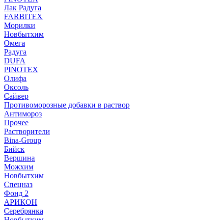
Лак Радуга
FARBITEX
Морилки
Новбытхим
Омега
Радуга
DUFA
PINOTEX
Олифа
Оксоль
Сайвер
Противоморозные добавки в раствор
Антимороз
Прочее
Растворители
Bina-Group
Бийск
Вершина
Можхим
Новбытхим
Спецназ
Фонд 2
АРИКОН
Серебрянка
Новбытхим