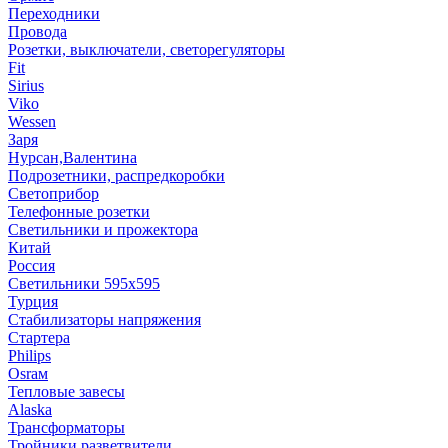
Переходники
Провода
Розетки, выключатели, светорегуляторы
Fit
Sirius
Viko
Wessen
Заря
Нурсан,Валентина
Подрозетники, распредкоробки
Светоприбор
Телефонные розетки
Светильники и прожектора
Китай
Россия
Светильники 595х595
Турция
Стабилизаторы напряжения
Стартера
Philips
Оsrам
Тепловые завесы
Alaska
Трансформаторы
Тройники,разветвители