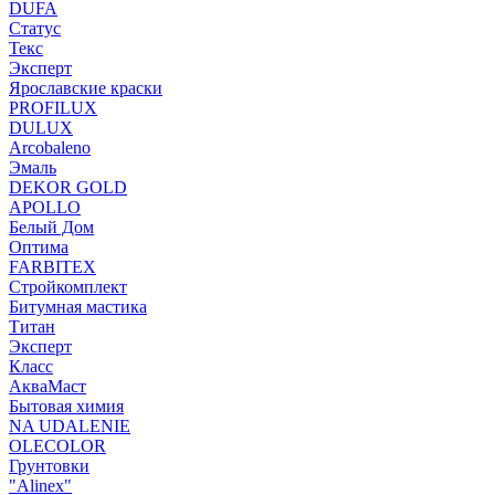
DUFA
Статус
Текс
Эксперт
Ярославские краски
PROFILUX
DULUX
Arcobaleno
Эмаль
DEKOR GOLD
APOLLO
Белый Дом
Оптима
FARBITEX
Стройкомплект
Битумная мастика
Титан
Эксперт
Класс
АкваМаст
Бытовая химия
NA UDALENIE
OLECOLOR
Грунтовки
"Alinex"