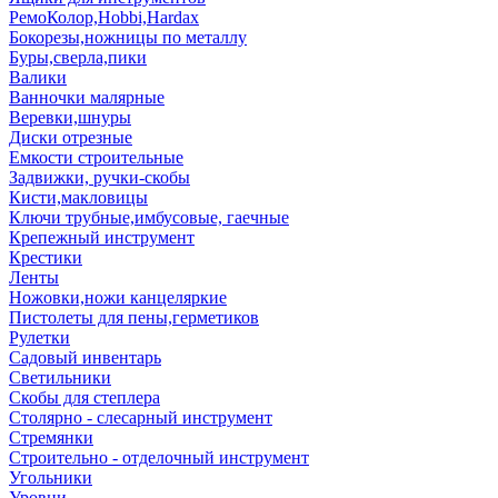
РемоКолор,Hobbi,Hardax
Бокорезы,ножницы по металлу
Буры,сверла,пики
Валики
Ванночки малярные
Веревки,шнуры
Диски отрезные
Емкости строительные
Задвижки, ручки-скобы
Кисти,макловицы
Ключи трубные,имбусовые, гаечные
Крепежный инструмент
Крестики
Ленты
Ножовки,ножи канцеляркие
Пистолеты для пены,герметиков
Рулетки
Садовый инвентарь
Светильники
Скобы для степлера
Столярно - слесарный инструмент
Стремянки
Строительно - отделочный инструмент
Угольники
Уровни