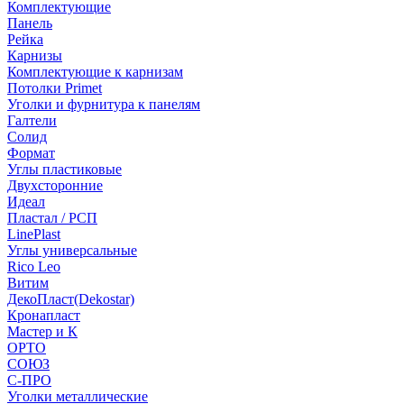
Комплектующие
Панель
Рейка
Карнизы
Комплектующие к карнизам
Потолки Primet
Уголки и фурнитура к панелям
Галтели
Солид
Формат
Углы пластиковые
Двухсторонние
Идеал
Пластал / РСП
LinePlast
Углы универсальные
Rico Leo
Витим
ДекоПласт(Dekostar)
Кронапласт
Мастер и К
ОРТО
СОЮЗ
С-ПРО
Уголки металлические