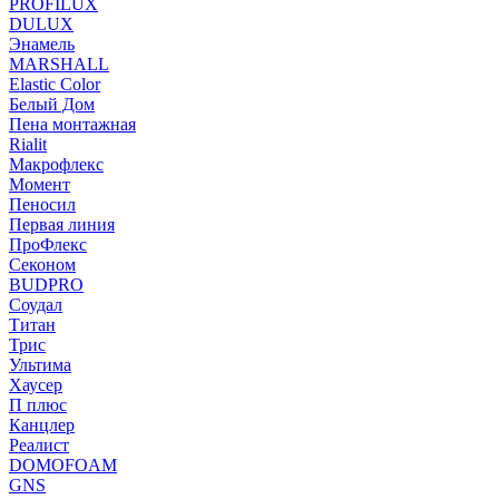
PROFILUX
DULUX
Энамель
MARSHALL
Elastic Color
Белый Дом
Пена монтажная
Rialit
Макрофлекс
Момент
Пеносил
Первая линия
ПроФлекс
Секоном
BUDPRO
Соудал
Титан
Трис
Ультима
Хаусер
П плюс
Канцлер
Реалист
DOMOFOAM
GNS