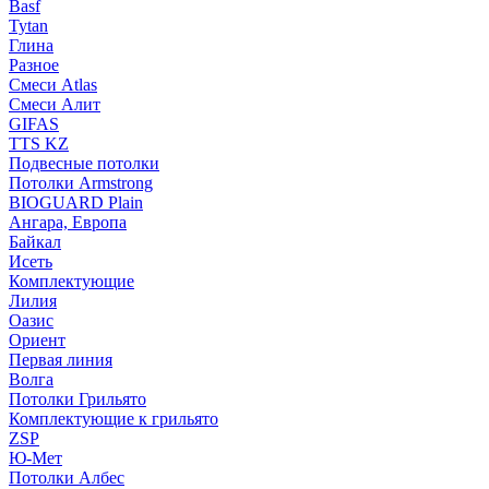
Basf
Tytan
Глина
Разное
Смеси Atlas
Смеси Алит
GIFAS
TTS KZ
Подвесные потолки
Потолки Armstrong
BIOGUARD Plain
Ангара, Европа
Байкал
Исеть
Комплектующие
Лилия
Оазис
Ориент
Первая линия
Волга
Потолки Грильято
Комплектующие к грильято
ZSP
Ю-Мет
Потолки Албес