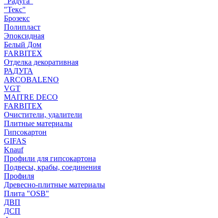
"Радуга"
"Текс"
Брозекс
Полипласт
Эпоксидная
Белый Дом
FARBITEX
Отделка декоративная
РАДУГА
ARCOBALENO
VGT
MAITRE DECO
FARBITEX
Очистители, удалители
Плитные материалы
Гипсокартон
GIFAS
Knauf
Профили для гипсокартона
Подвесы, крабы, соединения
Профиля
Древесно-плитные материалы
Плита "OSB"
ДВП
ДСП