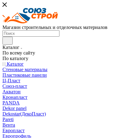
Магазин строительных и отделочных материалов
Каталог
По всему сайту
По каталогу
Каталог
Стеновые материалы
Пластиковые панели
Ц-Пласт
Союз-пласт
Акватон
Кронапласт
PANDA
Dekor panel
Dekostar(ДекоПласт)
Pareti
Вента
Европласт
Европрофиль