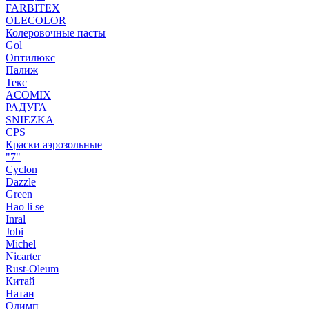
FARBITEX
OLECOLOR
Колеровочные пасты
Gol
Оптилюкс
Палиж
Текс
ACOMIX
РАДУГА
SNIEZKA
CPS
Краски аэрозольные
"7"
Cyclon
Dazzle
Green
Hao li se
Inral
Jobi
Michel
Nicarter
Rust-Oleum
Китай
Натан
Олимп