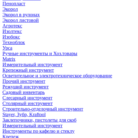
Пенопласт
Экорол
Экорол в рулонах
Экорол листовой
Агротекс
Изолтекс
Изобокс
Техноблок
Урса
Ручные инструменты и Хоз.товары
Matrix
Измерительный инструмент
Крепежный инструмент
Осветительное и электротехническое оборудование
Прочий инструмент
Режущий инструмент
Садовый инвентарь
Слесарный инструмент
Столярный инструмент
Строительно-отделочный инструмент
Stayer, Зубр, Kraftool
Заклепочники, пистолеты для скоб
Измерительный инструмент
Инструменты по кафелю и стеклу
Крепеж