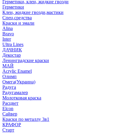
Герметики, клеи, жидкие гвозди
Герметики
Клеи, жидкие гвозди,мастики
Спец.средства
Краски и эмали
Alina
Bravo
Inter
Ultra Lines
ДАЧНИК
Декостар
Ленинградские краски
МАЙ
Acrylic Enamel
Олимп
Омега(Украина)
Радуга
Радугамалер
Молотковая краска
Расцвет
Elcon
Сайвер
Краски по металлу 3в1
КРАФОР
Старт