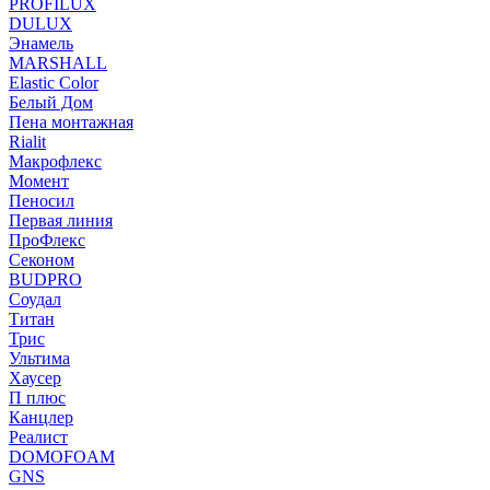
PROFILUX
DULUX
Энамель
MARSHALL
Elastic Color
Белый Дом
Пена монтажная
Rialit
Макрофлекс
Момент
Пеносил
Первая линия
ПроФлекс
Секоном
BUDPRO
Соудал
Титан
Трис
Ультима
Хаусер
П плюс
Канцлер
Реалист
DOMOFOAM
GNS