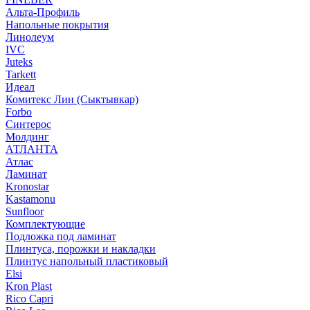
Альта-Профиль
Напольные покрытия
Линолеум
IVC
Juteks
Tarkett
Идеал
Комитекс Лин (Сыктывкар)
Forbo
Синтерос
Молдинг
АТЛАНТА
Атлас
Ламинат
Kronostar
Kastamonu
Sunfloor
Комплектующие
Подложка под ламинат
Плинтуса, порожки и накладки
Плинтус напольный пластиковый
Elsi
Kron Plast
Rico Capri