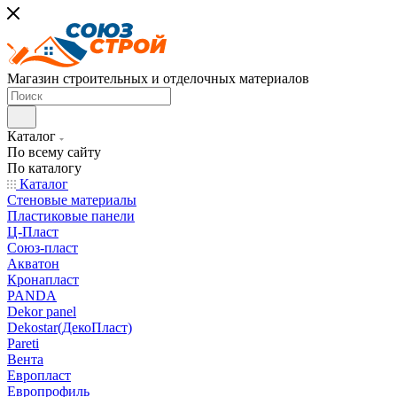
Магазин строительных и отделочных материалов
Каталог
По всему сайту
По каталогу
Каталог
Стеновые материалы
Пластиковые панели
Ц-Пласт
Союз-пласт
Акватон
Кронапласт
PANDA
Dekor panel
Dekostar(ДекоПласт)
Pareti
Вента
Европласт
Европрофиль