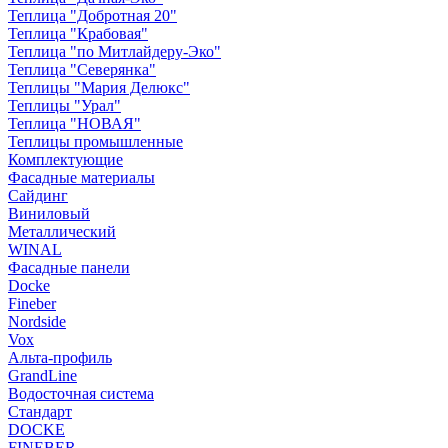
Теплица "Добротная 20"
Теплица "Крабовая"
Теплица "по Митлайдеру-Эко"
Теплица "Северянка"
Теплицы "Мария Делюкс"
Теплицы "Урал"
Теплица "НОВАЯ"
Теплицы промышленные
Комплектующие
Фасадные материалы
Сайдинг
Виниловый
Металлический
WINAL
Фасадные панели
Docke
Fineber
Nordside
Vox
Альта-профиль
GrandLine
Водосточная система
Стандарт
DOCKE
FINEBER