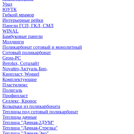
Урал
ЮУТК
Гибкий мрамор
Интерьерные рейки
Панели ГСП, ГКЛ, СМЛ
WINAL
Бамбуковые панели
Молдинги
Поликарбонат сотовый и монолитный
Сотовый поликарбонат
Gross-PC
Berolux, Соталайт
Novattro,Актуаль Био,
Кинпласт, Woggel
Комплектующие
Пластилюкс
Полигаль
Профипласт
Селлекс, Кронос
Козырьки из поликарбоната
Теплицы под сотовый поликарбонат
Теплицы дачные
Теплица "Дачная-2ДУМ"
Теплица "Дачная-Стрелка"
Теплица "Дачная-Эко"