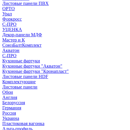
Листовые панели ПВХ
ОРТО
Урал
Форкросс
С-ПРО
УЦЕНКА
Декор-панели МДФ
Мастер и К
СоюзБалтКомплект
Акватон
С-ПРО
Кухонные фартуки
Кухонные фартуки "Акватон"
Кухонные фартуки "Кронапласт"
Листовые панели HDF
Комплектующие
Листовые панели
Обои
Англия
Белоруссия
Германия
Россия
Украина
Пластиковая вагонка
Альта-профиль