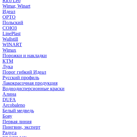
Rico Leo
Wimar, Winart
Идеал
ОРТО
Польский
СОЮЗ
LinePlast
Wallstill
WINART
Wimax
Порожки и накладки
КТМ
Лука
Порог гибкий Идеал
Русский профиль
Лакокрасочная продукция
Воднодисперсионные краски
Алина
DUFA
Arcobaleno
Белый медведь
Бояу
Первая линия
Пингвин, эксперт
Радуга