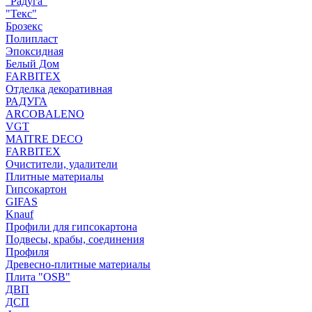
"Радуга"
"Текс"
Брозекс
Полипласт
Эпоксидная
Белый Дом
FARBITEX
Отделка декоративная
РАДУГА
ARCOBALENO
VGT
MAITRE DECO
FARBITEX
Очистители, удалители
Плитные материалы
Гипсокартон
GIFAS
Knauf
Профили для гипсокартона
Подвесы, крабы, соединения
Профиля
Древесно-плитные материалы
Плита "OSB"
ДВП
ДСП