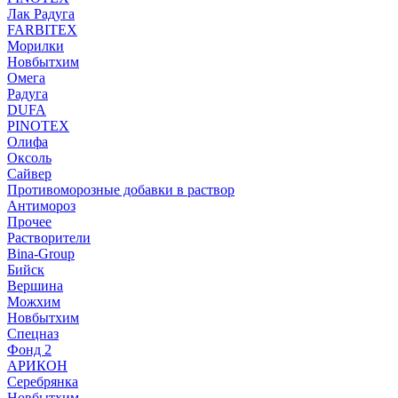
Лак Радуга
FARBITEX
Морилки
Новбытхим
Омега
Радуга
DUFA
PINOTEX
Олифа
Оксоль
Сайвер
Противоморозные добавки в раствор
Антимороз
Прочее
Растворители
Bina-Group
Бийск
Вершина
Можхим
Новбытхим
Спецназ
Фонд 2
АРИКОН
Серебрянка
Новбытхим