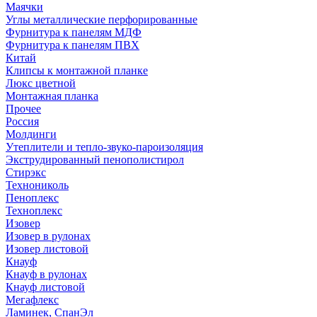
Маячки
Углы металлические перфорированные
Фурнитура к панелям МДФ
Фурнитура к панелям ПВХ
Китай
Клипсы к монтажной планке
Люкс цветной
Монтажная планка
Прочее
Россия
Молдинги
Утеплители и тепло-звуко-пароизоляция
Экструдированный пенополистирол
Стирэкс
Технониколь
Пеноплекс
Техноплекс
Изовер
Изовер в рулонах
Изовер листовой
Кнауф
Кнауф в рулонах
Кнауф листовой
Мегафлекс
Ламинек, СпанЭл