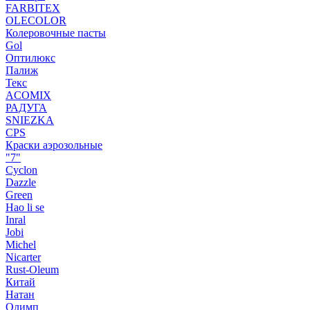
FARBITEX
OLECOLOR
Колеровочные пасты
Gol
Оптилюкс
Палиж
Текс
ACOMIX
РАДУГА
SNIEZKA
CPS
Краски аэрозольные
"7"
Cyclon
Dazzle
Green
Hao li se
Inral
Jobi
Michel
Nicarter
Rust-Oleum
Китай
Натан
Олимп