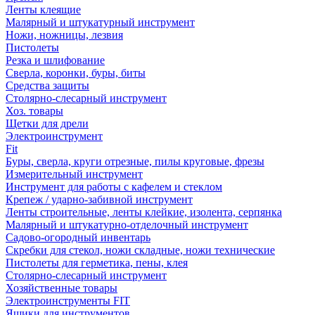
Ленты клеящие
Малярный и штукатурный инструмент
Ножи, ножницы, лезвия
Пистолеты
Резка и шлифование
Сверла, коронки, буры, биты
Средства защиты
Столярно-слесарный инструмент
Хоз. товары
Щетки для дрели
Электроинструмент
Fit
Буры, сверла, круги отрезные, пилы круговые, фрезы
Измерительный инструмент
Инструмент для работы с кафелем и стеклом
Крепеж / ударно-забивной инструмент
Ленты строительные, ленты клейкие, изолента, серпянка
Малярный и штукатурно-отделочный инструмент
Садово-огородный инвентарь
Скребки для стекол, ножи складные, ножи технические
Пистолеты для герметика, пены, клея
Столярно-слесарный инструмент
Хозяйственные товары
Электроинструменты FIT
Ящики для инструментов