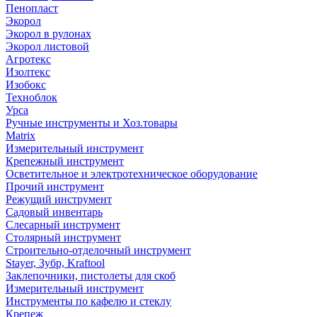
Пенопласт
Экорол
Экорол в рулонах
Экорол листовой
Агротекс
Изолтекс
Изобокс
Техноблок
Урса
Ручные инструменты и Хоз.товары
Matrix
Измерительный инструмент
Крепежный инструмент
Осветительное и электротехническое оборудование
Прочий инструмент
Режущий инструмент
Садовый инвентарь
Слесарный инструмент
Столярный инструмент
Строительно-отделочный инструмент
Stayer, Зубр, Kraftool
Заклепочники, пистолеты для скоб
Измерительный инструмент
Инструменты по кафелю и стеклу
Крепеж