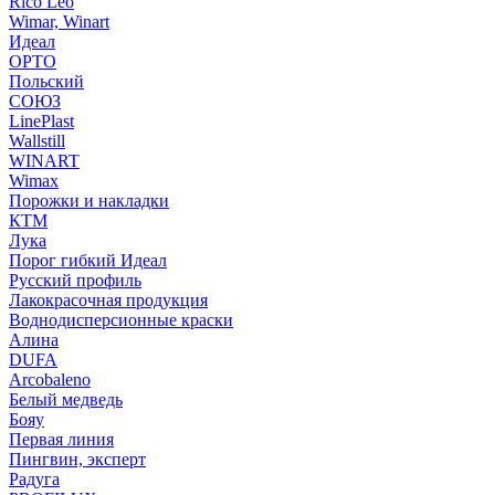
Rico Leo
Wimar, Winart
Идеал
ОРТО
Польский
СОЮЗ
LinePlast
Wallstill
WINART
Wimax
Порожки и накладки
КТМ
Лука
Порог гибкий Идеал
Русский профиль
Лакокрасочная продукция
Воднодисперсионные краски
Алина
DUFA
Arcobaleno
Белый медведь
Бояу
Первая линия
Пингвин, эксперт
Радуга