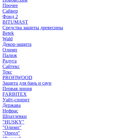
Прочее
Сайвер
Фонд 2
BITUMAST
Средства защиты древесины
Betek
Wald
Декор-защита
Олимп
Палиж
Радуга
Сайтекс
Текс
PROFIWOOD
Защита для бань и саун
Первая линия
FARBITEX
Уайт-спирит
Держава
Нефрас
Шпатлевки
"HUSKY"
"Олимп"
"Ореол"