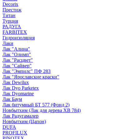
Decorix
Престиж
Титан
Турция
РАДУГА
FARBITEX
Гидроизоляция
Лаки
Лак "Алина"
Лак "Олимп"
Лак "Расцвет"
Лак "Сайвер"
Лак "Эмпилс" ПФ 283
Лак "Ярославские краски"
Лак Dewilux
Лак Dyo Parketex
Лак Dyomarine
Лак Баум
Лак битумный БТ 577 (Фонд 2)
Новбытхим (Лак для дерева ХВ 784)
Лак Радугамалер
Новбытхим (Цапон)
DUFA
PROFILUX
PINOTEX