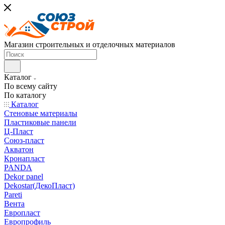
Магазин строительных и отделочных материалов
Каталог
По всему сайту
По каталогу
Каталог
Стеновые материалы
Пластиковые панели
Ц-Пласт
Союз-пласт
Акватон
Кронапласт
PANDA
Dekor panel
Dekostar(ДекоПласт)
Pareti
Вента
Европласт
Европрофиль