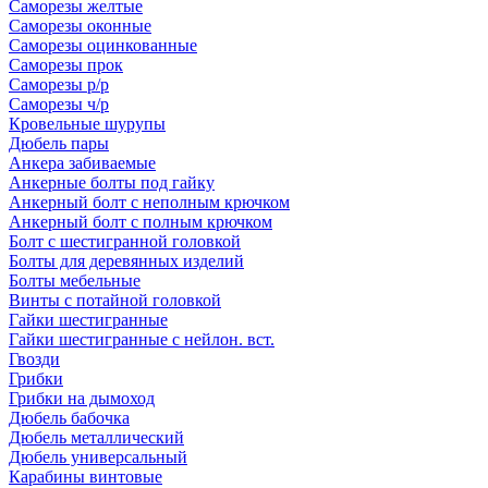
Саморезы желтые
Саморезы оконные
Саморезы оцинкованные
Саморезы прок
Саморезы р/р
Саморезы ч/р
Кровельные шурупы
Дюбель пары
Анкера забиваемые
Анкерные болты под гайку
Анкерный болт с неполным крючком
Анкерный болт с полным крючком
Болт с шестигранной головкой
Болты для деревянных изделий
Болты мебельные
Винты с потайной головкой
Гайки шестигранные
Гайки шестигранные с нейлон. вст.
Гвозди
Грибки
Грибки на дымоход
Дюбель бабочка
Дюбель металлический
Дюбель универсальный
Карабины винтовые