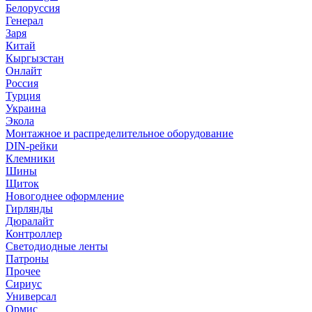
Белоруссия
Генерал
Заря
Китай
Кыргызстан
Онлайт
Россия
Турция
Украина
Экола
Монтажное и распределительное оборудование
DIN-рейки
Клемники
Шины
Щиток
Новогоднее оформление
Гирлянды
Дюралайт
Контроллер
Светодиодные ленты
Патроны
Прочее
Сириус
Универсал
Ормис