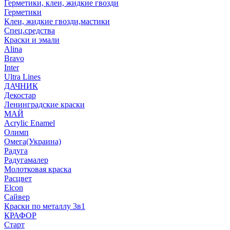
Герметики, клеи, жидкие гвозди
Герметики
Клеи, жидкие гвозди,мастики
Спец.средства
Краски и эмали
Alina
Bravo
Inter
Ultra Lines
ДАЧНИК
Декостар
Ленинградские краски
МАЙ
Acrylic Enamel
Олимп
Омега(Украина)
Радуга
Радугамалер
Молотковая краска
Расцвет
Elcon
Сайвер
Краски по металлу 3в1
КРАФОР
Старт