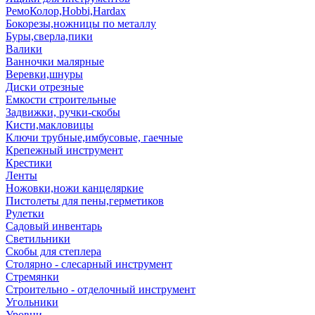
РемоКолор,Hobbi,Hardax
Бокорезы,ножницы по металлу
Буры,сверла,пики
Валики
Ванночки малярные
Веревки,шнуры
Диски отрезные
Емкости строительные
Задвижки, ручки-скобы
Кисти,макловицы
Ключи трубные,имбусовые, гаечные
Крепежный инструмент
Крестики
Ленты
Ножовки,ножи канцеляркие
Пистолеты для пены,герметиков
Рулетки
Садовый инвентарь
Светильники
Скобы для степлера
Столярно - слесарный инструмент
Стремянки
Строительно - отделочный инструмент
Угольники
Уровни