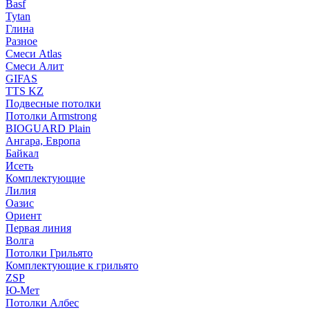
Basf
Tytan
Глина
Разное
Смеси Atlas
Смеси Алит
GIFAS
TTS KZ
Подвесные потолки
Потолки Armstrong
BIOGUARD Plain
Ангара, Европа
Байкал
Исеть
Комплектующие
Лилия
Оазис
Ориент
Первая линия
Волга
Потолки Грильято
Комплектующие к грильято
ZSP
Ю-Мет
Потолки Албес