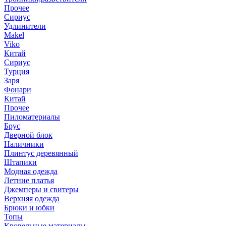
Прочее
Сириус
Удлинители
Makel
Viko
Китай
Сириус
Турция
Заря
Фонари
Китай
Прочее
Пиломатериалы
Брус
Дверной блок
Наличники
Плинтус деревянный
Штапики
Модная одежда
Летние платья
Джемперы и свитеры
Верхняя одежда
Брюки и юбки
Топы
Кровельные материалы