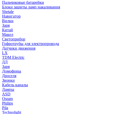
Пальчиковые батарейки
Блоки защиты ламп накаливания
Shetale
Навигатор
Вилки
Заря
Китай
Макел
Светоприбор
Гофротрубы для электропровода
Датчики движения
LX
TDM Electric
ДД
Заря
Домофоны
Дроселя
Звонки
Кабель каналы
Лампы
ASD
Osram
Philips
Pila
Technolight