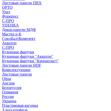
Листовые панели ПВХ
ОРТО
Урал
Форкросс
С-ПРО
УЦЕНКА
Декор-панели МДФ
Мастер и К
СоюзБалтКомплект
Акватон
С-ПРО
Кухонные фартуки
Кухонные фартуки "Акватон"
Кухонные фартуки "Кронапласт"
Листовые панели HDF
Комплектующие
Листовые панели
Обои
Англия
Белоруссия
Германия
Россия
Украина
Пластиковая вагонка
Альта-профиль