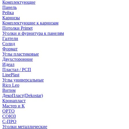
Комплектующие
Панель
Рейка
Карнизы
Комплектующие к карнизам
Потолки Primet
Уголки и фурнитура к панелям
Галтели
Солид
Формат
Углы пластиковые
Двухсторонние
Идеал
Пластал / РСП
LinePlast
Углы универсальные
Rico Leo
Витим
ДекоПласт(Dekostar)
Кронапласт
Мастер и К
ОРТО
СОЮЗ
С-ПРО
Уголки металлические