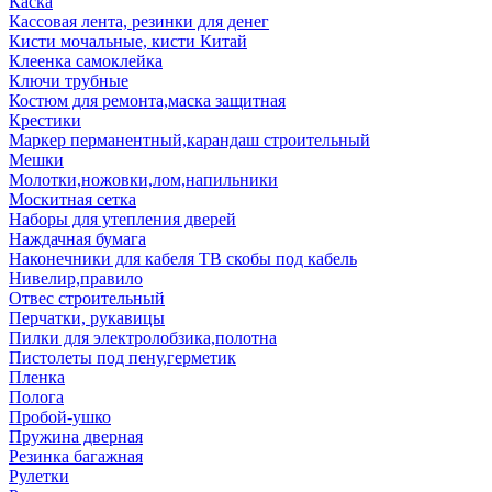
Каска
Кассовая лента, резинки для денег
Кисти мочальные, кисти Китай
Клеенка самоклейка
Ключи трубные
Костюм для ремонта,маска защитная
Крестики
Маркер перманентный,карандаш строительный
Мешки
Молотки,ножовки,лом,напильники
Москитная сетка
Наборы для утепления дверей
Наждачная бумага
Наконечники для кабеля ТВ скобы под кабель
Нивелир,правило
Отвес строительный
Перчатки, рукавицы
Пилки для электролобзика,полотна
Пистолеты под пену,герметик
Пленка
Полога
Пробой-ушко
Пружина дверная
Резинка багажная
Рулетки