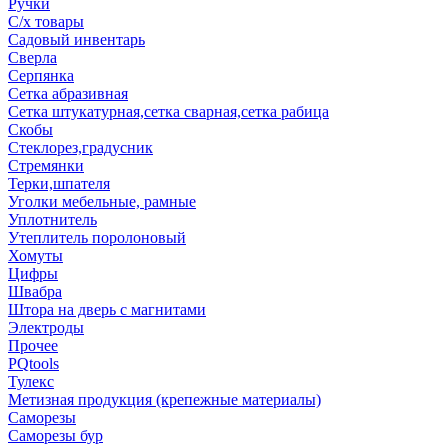
Ручки
С/х товары
Садовый инвентарь
Сверла
Серпянка
Сетка абразивная
Сетка штукатурная,сетка сварная,сетка рабица
Скобы
Стеклорез,градусник
Стремянки
Терки,шпателя
Уголки мебельные, рамные
Уплотнитель
Утеплитель поролоновый
Хомуты
Цифры
Швабра
Штора на дверь с магнитами
Электроды
Прочее
PQtools
Тулекс
Метизная продукция (крепежные материалы)
Саморезы
Саморезы бур