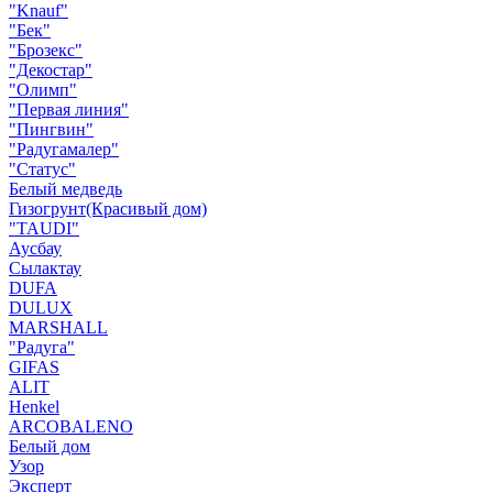
"Knauf"
"Бек"
"Брозекс"
"Декостар"
"Олимп"
"Первая линия"
"Пингвин"
"Радугамалер"
"Статус"
Белый медведь
Гизогрунт(Красивый дом)
"TAUDI"
Аусбау
Сылактау
DUFA
DULUX
MARSHALL
"Радуга"
GIFAS
ALIT
Henkel
ARCOBALENO
Белый дом
Узор
Эксперт