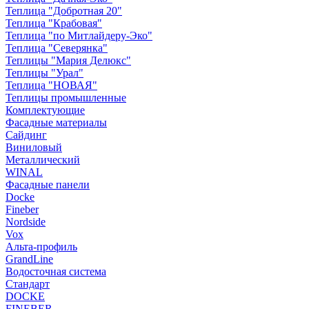
Теплица "Добротная 20"
Теплица "Крабовая"
Теплица "по Митлайдеру-Эко"
Теплица "Северянка"
Теплицы "Мария Делюкс"
Теплицы "Урал"
Теплица "НОВАЯ"
Теплицы промышленные
Комплектующие
Фасадные материалы
Сайдинг
Виниловый
Металлический
WINAL
Фасадные панели
Docke
Fineber
Nordside
Vox
Альта-профиль
GrandLine
Водосточная система
Стандарт
DOCKE
FINEBER