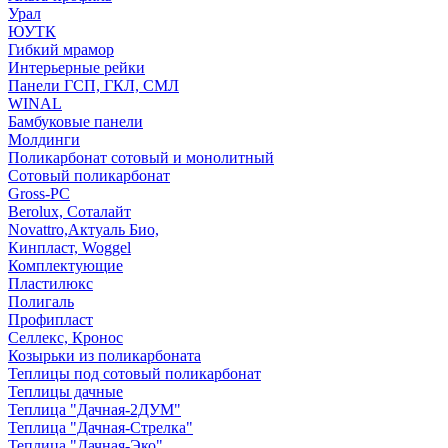
Урал
ЮУТК
Гибкий мрамор
Интерьерные рейки
Панели ГСП, ГКЛ, СМЛ
WINAL
Бамбуковые панели
Молдинги
Поликарбонат сотовый и монолитный
Сотовый поликарбонат
Gross-PC
Berolux, Соталайт
Novattro,Актуаль Био,
Кинпласт, Woggel
Комплектующие
Пластилюкс
Полигаль
Профипласт
Селлекс, Кронос
Козырьки из поликарбоната
Теплицы под сотовый поликарбонат
Теплицы дачные
Теплица "Дачная-2ДУМ"
Теплица "Дачная-Стрелка"
Теплица "Дачная-Эко"