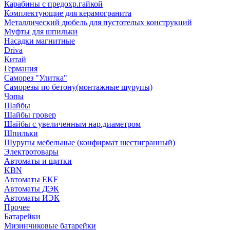
Карабины с предохр.гайкой
Комплектующие для керамогранита
Металлический дюбель для пустотелых конструкций
Муфты для шпильки
Насадки магнитные
Driva
Китай
Германия
Саморез "Улитка"
Саморезы по бетону(монтажные шурупы)
Чопы
Шайбы
Шайбы гровер
Шайбы с увеличенным нар.диаметром
Шпильки
Шурупы мебельные (конфирмат шестигранный)
Электротовары
Автоматы и щитки
KBN
Автоматы EKF
Автоматы ДЭК
Автоматы ИЭК
Прочее
Батарейки
Мизинчиковые батарейки