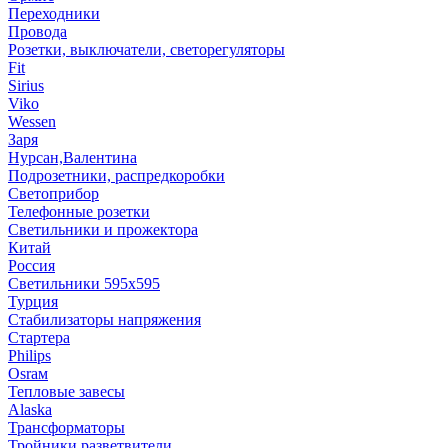
Переходники
Провода
Розетки, выключатели, светорегуляторы
Fit
Sirius
Viko
Wessen
Заря
Нурсан,Валентина
Подрозетники, распредкоробки
Светоприбор
Телефонные розетки
Светильники и прожектора
Китай
Россия
Светильники 595х595
Турция
Стабилизаторы напряжения
Стартера
Philips
Оsrам
Тепловые завесы
Alaska
Трансформаторы
Тройники,разветвители