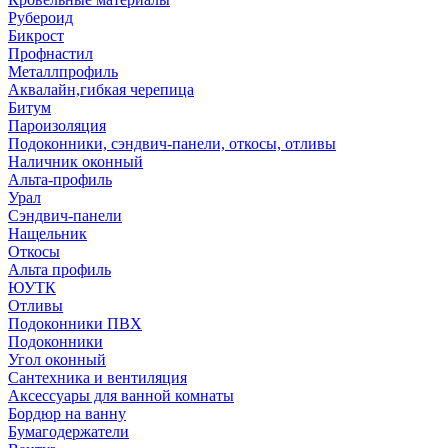
Рубероид
Бикрост
Профнастил
Металлпрофиль
Аквалайн,гибкая черепица
Битум
Пароизоляция
Подоконники, сэндвич-панели, откосы, отливы
Наличник оконный
Альта-профиль
Урал
Сэндвич-панели
Нащельник
Откосы
Альта профиль
ЮУТК
Отливы
Подоконники ПВХ
Подоконники
Угол оконный
Сантехника и вентиляция
Аксессуары для ванной комнаты
Бордюр на ванну
Бумагодержатели