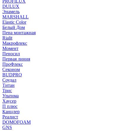
PROFILUX
DULUX
Энамель
MARSHALL
Elastic Color
Белый Дом
Пена монтажная
Rialit
Макрофлекс
Момент
Пеносил
Первая линия
ПроФлекс
Секоном
BUDPRO
Соудал
Титан
Трис
Ультима
Хаусер
П плюс
Канцлер
Реалист
DOMOFOAM
GNS