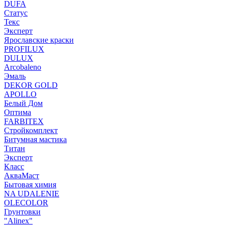
DUFA
Статус
Текс
Эксперт
Ярославские краски
PROFILUX
DULUX
Arcobaleno
Эмаль
DEKOR GOLD
APOLLO
Белый Дом
Оптима
FARBITEX
Стройкомплект
Битумная мастика
Титан
Эксперт
Класс
АкваМаст
Бытовая химия
NA UDALENIE
OLECOLOR
Грунтовки
"Alinex"