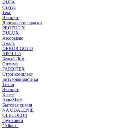
DUFA
Статус
Текс
Эксперт
Ярославские краски
PROFILUX
DULUX
Arcobaleno
Эмаль
DEKOR GOLD
APOLLO
Белый Дом
Оптима
FARBITEX
Стройкомплект
Битумная мастика
Титан
Эксперт
Класс
АкваМаст
Бытовая химия
NA UDALENIE
OLECOLOR
Грунтовки
"Alinex"