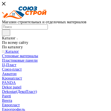
Магазин строительных и отделочных материалов
Каталог
По всему сайту
По каталогу
Каталог
Стеновые материалы
Пластиковые панели
Ц-Пласт
Союз-пласт
Акватон
Кронапласт
PANDA
Dekor panel
Dekostar(ДекоПласт)
Pareti
Вента
Европласт
Европрофиль