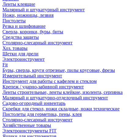
Ленты клеящие
Малярный и штукатурный инструмент
Ножи, ножницы, лезвия
Пистолеты
Резка и шлифование
Сверла, коронки, буры, биты
Средства защиты
Столярно-слесарный инструмент
Хоз. товары
Щетки для дрели
Электроинструмент
Fit
Буры, сверла, круги отрезные, пилы круговые, фрезы
Измерительный инструмент
Инструмент для работы с кафелем и стеклом
Крепеж / ударно-забивной инструмент
Ленты строительные, ленты клейкие, изолента, серпянка
Малярный и штукатурно-отделочный инструмент
Садово-огородный инвентарь
Скребки для стекол, ножи складные, ножи технические
Пистолеты для герметика, пены, клея
Столярно-слесарный инструмент
Хозяйственные товары
Электроинструменты FIT
Ящики для инструментов