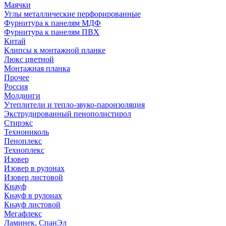
Маячки
Углы металлические перфорированные
Фурнитура к панелям МДФ
Фурнитура к панелям ПВХ
Китай
Клипсы к монтажной планке
Люкс цветной
Монтажная планка
Прочее
Россия
Молдинги
Утеплители и тепло-звуко-пароизоляция
Экструдированный пенополистирол
Стирэкс
Технониколь
Пеноплекс
Техноплекс
Изовер
Изовер в рулонах
Изовер листовой
Кнауф
Кнауф в рулонах
Кнауф листовой
Мегафлекс
Ламинек, СпанЭл