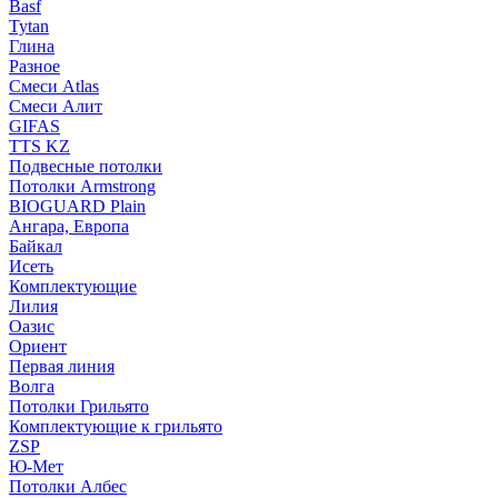
Basf
Tytan
Глина
Разное
Смеси Atlas
Смеси Алит
GIFAS
TTS KZ
Подвесные потолки
Потолки Armstrong
BIOGUARD Plain
Ангара, Европа
Байкал
Исеть
Комплектующие
Лилия
Оазис
Ориент
Первая линия
Волга
Потолки Грильято
Комплектующие к грильято
ZSP
Ю-Мет
Потолки Албес