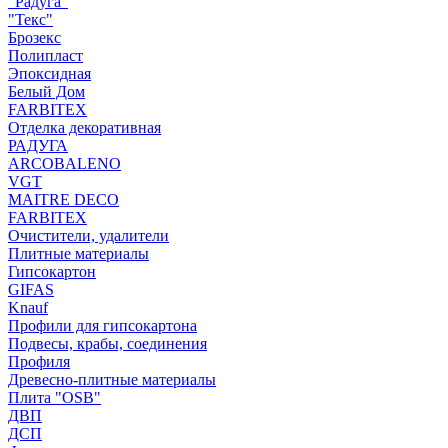
"Радуга"
"Текс"
Брозекс
Полипласт
Эпоксидная
Белый Дом
FARBITEX
Отделка декоративная
РАДУГА
ARCOBALENO
VGT
MAITRE DECO
FARBITEX
Очистители, удалители
Плитные материалы
Гипсокартон
GIFAS
Knauf
Профили для гипсокартона
Подвесы, крабы, соединения
Профиля
Древесно-плитные материалы
Плита "OSB"
ДВП
ДСП