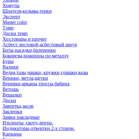
Хомуты
Шпателя,кельмы,терки
Эксперт
Master color
Тэмп
Диски темп
Хоз.товары и прочее
Асбест листовой,асбестовый шнур
Биты,насадки,балеринки
Бокорезы,ножницы по металлу
Буры
Валики
Ведра,тазы,чашки, кружки,горшки,вазы
Веники, метла,щетки
Веревки,арканы,троссы,бабина
Ветошь
Вешалки
Диски
Завертка,засов
Заклепки
Замки накладные
Изоленты ,скотч,ленты.
Индикаторы,отвертки 2-х сторон.
Капканы