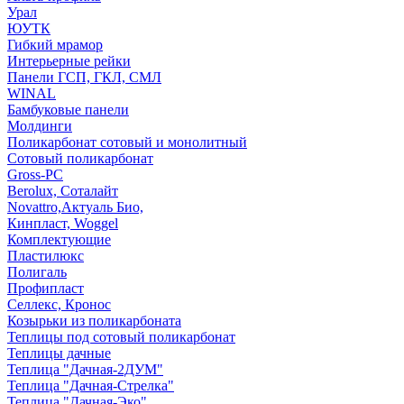
Урал
ЮУТК
Гибкий мрамор
Интерьерные рейки
Панели ГСП, ГКЛ, СМЛ
WINAL
Бамбуковые панели
Молдинги
Поликарбонат сотовый и монолитный
Сотовый поликарбонат
Gross-PC
Berolux, Соталайт
Novattro,Актуаль Био,
Кинпласт, Woggel
Комплектующие
Пластилюкс
Полигаль
Профипласт
Селлекс, Кронос
Козырьки из поликарбоната
Теплицы под сотовый поликарбонат
Теплицы дачные
Теплица "Дачная-2ДУМ"
Теплица "Дачная-Стрелка"
Теплица "Дачная-Эко"