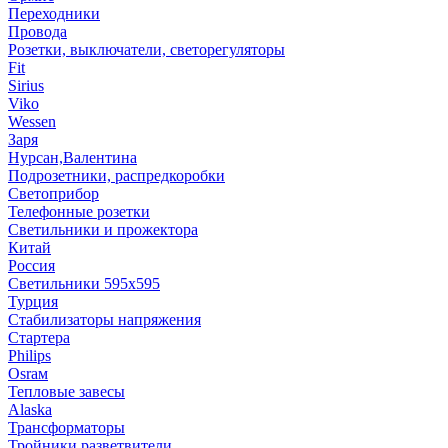
Переходники
Провода
Розетки, выключатели, светорегуляторы
Fit
Sirius
Viko
Wessen
Заря
Нурсан,Валентина
Подрозетники, распредкоробки
Светоприбор
Телефонные розетки
Светильники и прожектора
Китай
Россия
Светильники 595х595
Турция
Стабилизаторы напряжения
Стартера
Philips
Оsrам
Тепловые завесы
Alaska
Трансформаторы
Тройники,разветвители