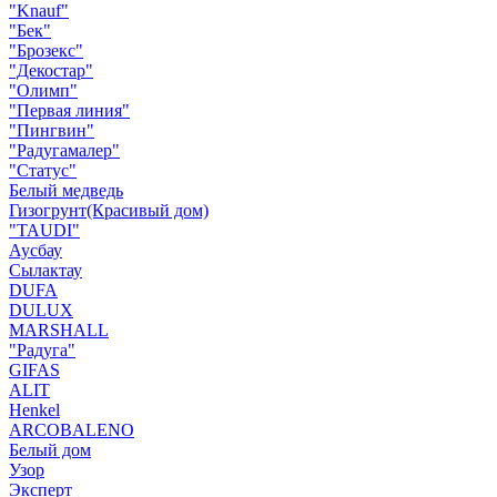
"Knauf"
"Бек"
"Брозекс"
"Декостар"
"Олимп"
"Первая линия"
"Пингвин"
"Радугамалер"
"Статус"
Белый медведь
Гизогрунт(Красивый дом)
"TAUDI"
Аусбау
Сылактау
DUFA
DULUX
MARSHALL
"Радуга"
GIFAS
ALIT
Henkel
ARCOBALENO
Белый дом
Узор
Эксперт