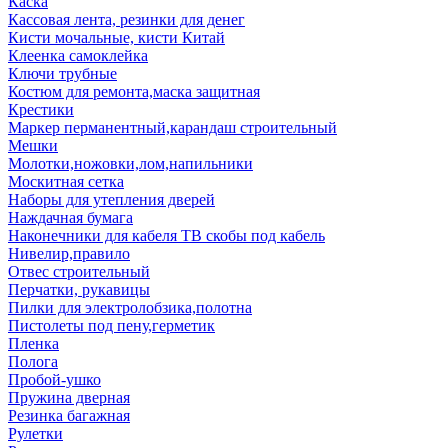
Каска
Кассовая лента, резинки для денег
Кисти мочальные, кисти Китай
Клеенка самоклейка
Ключи трубные
Костюм для ремонта,маска защитная
Крестики
Маркер перманентный,карандаш строительный
Мешки
Молотки,ножовки,лом,напильники
Москитная сетка
Наборы для утепления дверей
Наждачная бумага
Наконечники для кабеля ТВ скобы под кабель
Нивелир,правило
Отвес строительный
Перчатки, рукавицы
Пилки для электролобзика,полотна
Пистолеты под пену,герметик
Пленка
Полога
Пробой-ушко
Пружина дверная
Резинка багажная
Рулетки