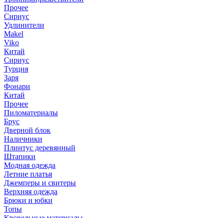
Прочее
Сириус
Удлинители
Makel
Viko
Китай
Сириус
Турция
Заря
Фонари
Китай
Прочее
Пиломатериалы
Брус
Дверной блок
Наличники
Плинтус деревянный
Штапики
Модная одежда
Летние платья
Джемперы и свитеры
Верхняя одежда
Брюки и юбки
Топы
Кровельные материалы