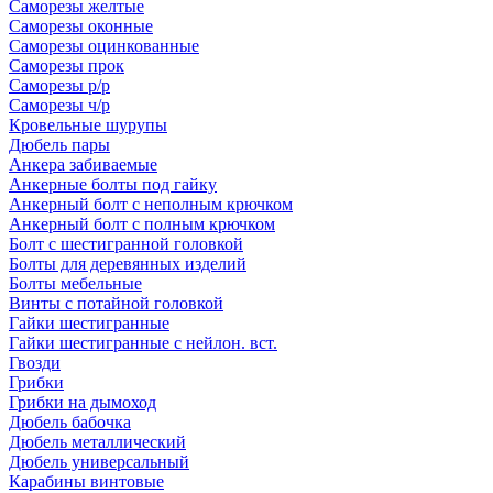
Саморезы желтые
Саморезы оконные
Саморезы оцинкованные
Саморезы прок
Саморезы р/р
Саморезы ч/р
Кровельные шурупы
Дюбель пары
Анкера забиваемые
Анкерные болты под гайку
Анкерный болт с неполным крючком
Анкерный болт с полным крючком
Болт с шестигранной головкой
Болты для деревянных изделий
Болты мебельные
Винты с потайной головкой
Гайки шестигранные
Гайки шестигранные с нейлон. вст.
Гвозди
Грибки
Грибки на дымоход
Дюбель бабочка
Дюбель металлический
Дюбель универсальный
Карабины винтовые