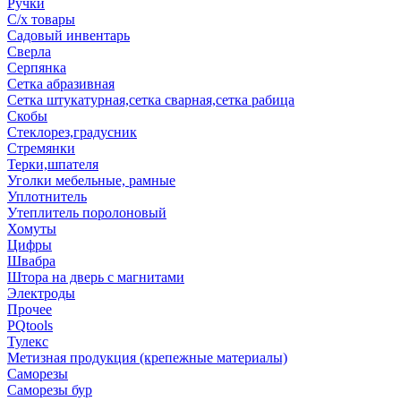
Ручки
С/х товары
Садовый инвентарь
Сверла
Серпянка
Сетка абразивная
Сетка штукатурная,сетка сварная,сетка рабица
Скобы
Стеклорез,градусник
Стремянки
Терки,шпателя
Уголки мебельные, рамные
Уплотнитель
Утеплитель поролоновый
Хомуты
Цифры
Швабра
Штора на дверь с магнитами
Электроды
Прочее
PQtools
Тулекс
Метизная продукция (крепежные материалы)
Саморезы
Саморезы бур