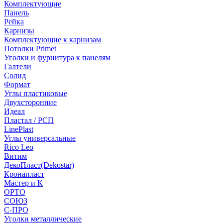
Комплектующие
Панель
Рейка
Карнизы
Комплектующие к карнизам
Потолки Primet
Уголки и фурнитура к панелям
Галтели
Солид
Формат
Углы пластиковые
Двухсторонние
Идеал
Пластал / РСП
LinePlast
Углы универсальные
Rico Leo
Витим
ДекоПласт(Dekostar)
Кронапласт
Мастер и К
ОРТО
СОЮЗ
С-ПРО
Уголки металлические