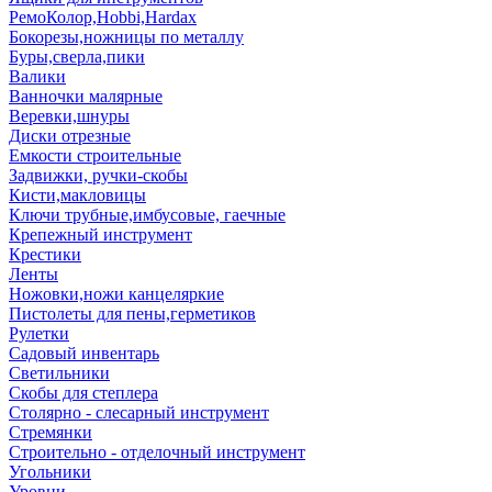
РемоКолор,Hobbi,Hardax
Бокорезы,ножницы по металлу
Буры,сверла,пики
Валики
Ванночки малярные
Веревки,шнуры
Диски отрезные
Емкости строительные
Задвижки, ручки-скобы
Кисти,макловицы
Ключи трубные,имбусовые, гаечные
Крепежный инструмент
Крестики
Ленты
Ножовки,ножи канцеляркие
Пистолеты для пены,герметиков
Рулетки
Садовый инвентарь
Светильники
Скобы для степлера
Столярно - слесарный инструмент
Стремянки
Строительно - отделочный инструмент
Угольники
Уровни