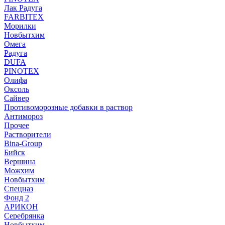
Лак Радуга
FARBITEX
Морилки
Новбытхим
Омега
Радуга
DUFA
PINOTEX
Олифа
Оксоль
Сайвер
Противоморозные добавки в раствор
Антимороз
Прочее
Растворители
Bina-Group
Бийск
Вершина
Можхим
Новбытхим
Спецназ
Фонд 2
АРИКОН
Серебрянка
Новбытхим