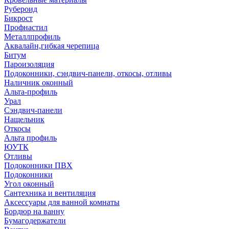
Рубероид
Бикрост
Профнастил
Металлпрофиль
Аквалайн,гибкая черепица
Битум
Пароизоляция
Подоконники, сэндвич-панели, откосы, отливы
Наличник оконный
Альта-профиль
Урал
Сэндвич-панели
Нащельник
Откосы
Альта профиль
ЮУТК
Отливы
Подоконники ПВХ
Подоконники
Угол оконный
Сантехника и вентиляция
Аксессуары для ванной комнаты
Бордюр на ванну
Бумагодержатели