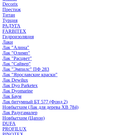
Decorix
Престиж
Титан
Турция
РАДУГА
FARBITEX
Гидроизоляция
Лаки
Лак "Алина"
Лак "Олимп"
Лак "Расцвет"
Лак "Сайвер"
Лак "Эмпилс" ПФ 283
Лак "Ярославские краски"
Лак Dewilux
Лак Dyo Parketex
Лак Dyomarine
Лак Баум
Лак битумный БТ 577 (Фонд 2)
Новбытхим (Лак для дерева ХВ 784)
Лак Радугамалер
Новбытхим (Цапон)
DUFA
PROFILUX
PINOTEX