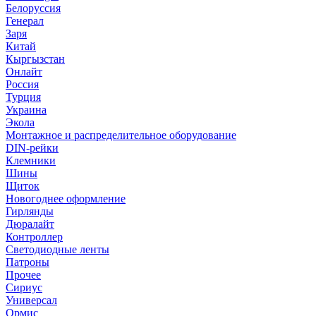
Белоруссия
Генерал
Заря
Китай
Кыргызстан
Онлайт
Россия
Турция
Украина
Экола
Монтажное и распределительное оборудование
DIN-рейки
Клемники
Шины
Щиток
Новогоднее оформление
Гирлянды
Дюралайт
Контроллер
Светодиодные ленты
Патроны
Прочее
Сириус
Универсал
Ормис