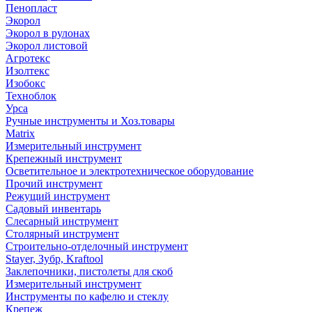
Пенопласт
Экорол
Экорол в рулонах
Экорол листовой
Агротекс
Изолтекс
Изобокс
Техноблок
Урса
Ручные инструменты и Хоз.товары
Matrix
Измерительный инструмент
Крепежный инструмент
Осветительное и электротехническое оборудование
Прочий инструмент
Режущий инструмент
Садовый инвентарь
Слесарный инструмент
Столярный инструмент
Строительно-отделочный инструмент
Stayer, Зубр, Kraftool
Заклепочники, пистолеты для скоб
Измерительный инструмент
Инструменты по кафелю и стеклу
Крепеж