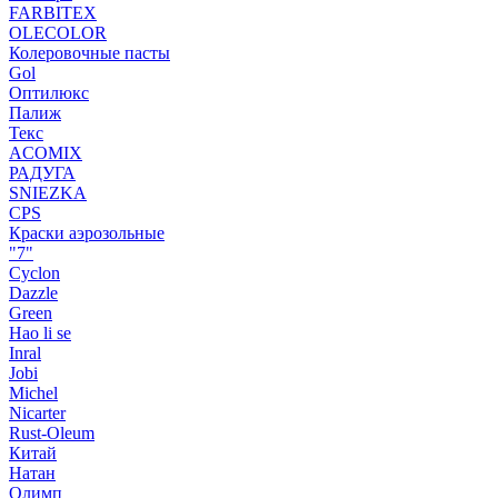
FARBITEX
OLECOLOR
Колеровочные пасты
Gol
Оптилюкс
Палиж
Текс
ACOMIX
РАДУГА
SNIEZKA
CPS
Краски аэрозольные
"7"
Cyclon
Dazzle
Green
Hao li se
Inral
Jobi
Michel
Nicarter
Rust-Oleum
Китай
Натан
Олимп