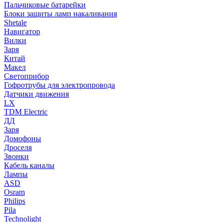
Пальчиковые батарейки
Блоки защиты ламп накаливания
Shetale
Навигатор
Вилки
Заря
Китай
Макел
Светоприбор
Гофротрубы для электропровода
Датчики движения
LX
TDM Electric
ДД
Заря
Домофоны
Дроселя
Звонки
Кабель каналы
Лампы
ASD
Osram
Philips
Pila
Technolight