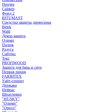
Прочее
Сайвер
Фонд 2
BITUMAST
Средства защиты древесины
Betek
Wald
Декор-защита
Олимп
Палиж
Радуга
Сайтекс
Текс
PROFIWOOD
Защита для бань и саун
Первая линия
FARBITEX
Уайт-спирит
Держава
Нефрас
Шпатлевки
"HUSKY"
"Олимп"
"Ореол"