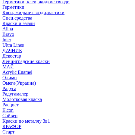
Герметики, клеи, жидкие гвозди
Герметики
Клеи, жидкие гвозди,мастики
Спец.средства
Краски и эмали
Alina
Bravo
Inter
Ultra Lines
ДАЧНИК
Декостар
Ленинградские краски
МАЙ
Acrylic Enamel
Олимп
Омега(Украина)
Радуга
Радугамалер
Молотковая краска
Расцвет
Elcon
Сайвер
Краски по металлу 3в1
КРАФОР
Старт