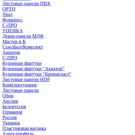
Листовые панели ПВХ
ОРТО
Урал
Форкросс
С-ПРО
УЦЕНКА
Декор-панели МДФ
Мастер и К
СоюзБалтКомплект
Акватон
С-ПРО
Кухонные фартуки
Кухонные фартуки "Акватон"
Кухонные фартуки "Кронапласт"
Листовые панели HDF
Комплектующие
Листовые панели
Обои
Англия
Белоруссия
Германия
Россия
Украина
Пластиковая вагонка
Альта-профиль