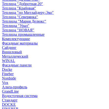
Теплица "Добротная 20"
Теплица "Крабовая"
Теплица "по Митлайдеру-Эко"
Теплица "Северянка"
Теплицы "Мария Делюкс"
Теплицы "Урал"
Теплица "НОВАЯ"
Теплицы промышленные
Комплектующие
Фасадные материалы
Сайдинг
Виниловый
Металлический
WINAL
Фасадные панели
Docke
Fineber
Nordside
Vox
Альта-профиль
GrandLine
Водосточная система
Стандарт
DOCKE
FINEBER