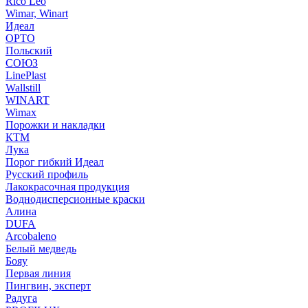
Rico Leo
Wimar, Winart
Идеал
ОРТО
Польский
СОЮЗ
LinePlast
Wallstill
WINART
Wimax
Порожки и накладки
КТМ
Лука
Порог гибкий Идеал
Русский профиль
Лакокрасочная продукция
Воднодисперсионные краски
Алина
DUFA
Arcobaleno
Белый медведь
Бояу
Первая линия
Пингвин, эксперт
Радуга