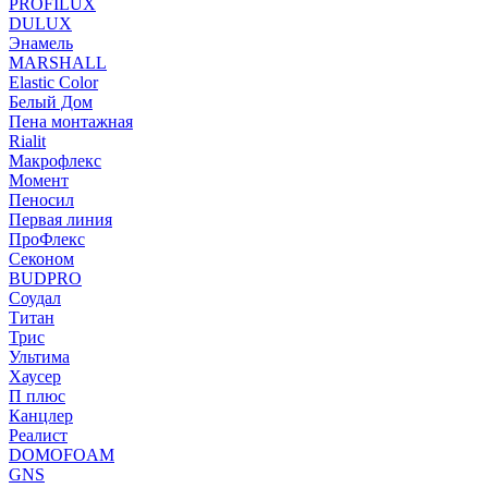
PROFILUX
DULUX
Энамель
MARSHALL
Elastic Color
Белый Дом
Пена монтажная
Rialit
Макрофлекс
Момент
Пеносил
Первая линия
ПроФлекс
Секоном
BUDPRO
Соудал
Титан
Трис
Ультима
Хаусер
П плюс
Канцлер
Реалист
DOMOFOAM
GNS