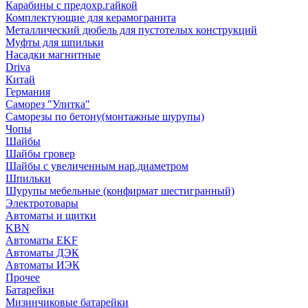
Карабины с предохр.гайкой
Комплектующие для керамогранита
Металлический дюбель для пустотелых конструкций
Муфты для шпильки
Насадки магнитные
Driva
Китай
Германия
Саморез "Улитка"
Саморезы по бетону(монтажные шурупы)
Чопы
Шайбы
Шайбы гровер
Шайбы с увеличенным нар.диаметром
Шпильки
Шурупы мебельные (конфирмат шестигранный)
Электротовары
Автоматы и щитки
KBN
Автоматы EKF
Автоматы ДЭК
Автоматы ИЭК
Прочее
Батарейки
Мизинчиковые батарейки