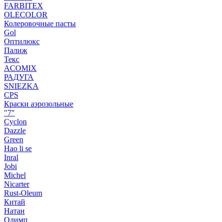
FARBITEX
OLECOLOR
Колеровочные пасты
Gol
Оптилюкс
Палиж
Текс
ACOMIX
РАДУГА
SNIEZKA
CPS
Краски аэрозольные
"7"
Cyclon
Dazzle
Green
Hao li se
Inral
Jobi
Michel
Nicarter
Rust-Oleum
Китай
Натан
Олимп