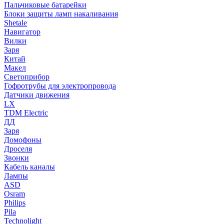
Пальчиковые батарейки
Блоки защиты ламп накаливания
Shetale
Навигатор
Вилки
Заря
Китай
Макел
Светоприбор
Гофротрубы для электропровода
Датчики движения
LX
TDM Electric
ДД
Заря
Домофоны
Дроселя
Звонки
Кабель каналы
Лампы
ASD
Osram
Philips
Pila
Technolight