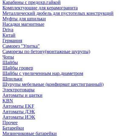
Карабины с предохр.гайкой
Комплектующие для керамогранита
Металлический дюбель для пустотелых конструкций
Муфты для шпильки
Насадки магнитные
Driva
Китай
Германия
Саморез "Улитка"
Саморезы по бетону(монтажные шурупы)
Чопы
Шайбы
Шайбы гровер
Шайбы с увеличенным нар.диаметром
Шпильки
Шурупы мебельные (конфирмат шестигранный)
Электротовары
Автоматы и щитки
KBN
Автоматы EKF
Автоматы ДЭК
Автоматы ИЭК
Прочее
Батарейки
Мизинчиковые батарейки