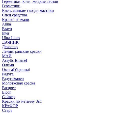
Герметики, клеи, жидкие гвозди
Герметики
Клеи, жидкие гвозди,мастики
Спец.средства
Краски и эмали
Alina
Bravo
Inter
Ultra Lines
ДАЧНИК
Декостар
Ленинградские краски
МАЙ
Acrylic Enamel
Олимп
Омега(Украина)
Радуга
Радугамалер
Молотковая краска
Расцвет
Elcon
Сайвер
Краски по металлу 3в1
КРАФОР
Старт