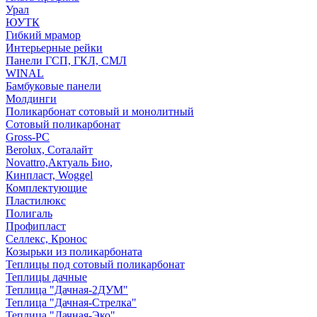
Урал
ЮУТК
Гибкий мрамор
Интерьерные рейки
Панели ГСП, ГКЛ, СМЛ
WINAL
Бамбуковые панели
Молдинги
Поликарбонат сотовый и монолитный
Сотовый поликарбонат
Gross-PC
Berolux, Соталайт
Novattro,Актуаль Био,
Кинпласт, Woggel
Комплектующие
Пластилюкс
Полигаль
Профипласт
Селлекс, Кронос
Козырьки из поликарбоната
Теплицы под сотовый поликарбонат
Теплицы дачные
Теплица "Дачная-2ДУМ"
Теплица "Дачная-Стрелка"
Теплица "Дачная-Эко"