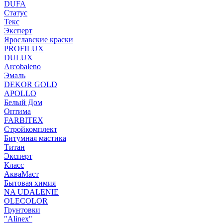
DUFA
Статус
Текс
Эксперт
Ярославские краски
PROFILUX
DULUX
Arcobaleno
Эмаль
DEKOR GOLD
APOLLO
Белый Дом
Оптима
FARBITEX
Стройкомплект
Битумная мастика
Титан
Эксперт
Класс
АкваМаст
Бытовая химия
NA UDALENIE
OLECOLOR
Грунтовки
"Alinex"