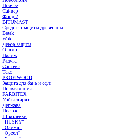
Прочее
Сайвер
Фонд 2
BITUMAST
Средства защиты древесины
Betek
Wald
Декор-защита
Олимп
Палиж
Радуга
Сайтекс
Текс
PROFIWOOD
Защита для бань и саун
Первая линия
FARBITEX
Уайт-спирит
Держава
Нефрас
Шпатлевки
"HUSKY"
"Олимп"
"Ореол"