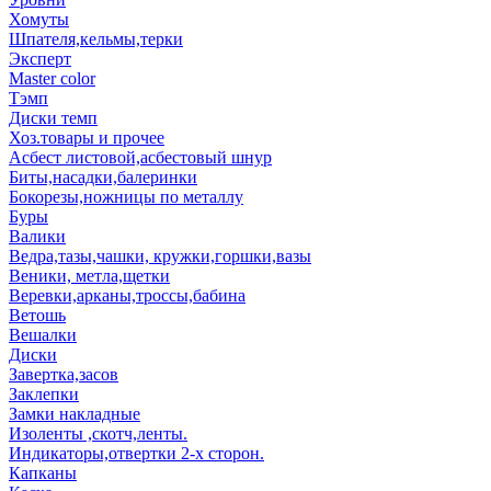
Хомуты
Шпателя,кельмы,терки
Эксперт
Master color
Тэмп
Диски темп
Хоз.товары и прочее
Асбест листовой,асбестовый шнур
Биты,насадки,балеринки
Бокорезы,ножницы по металлу
Буры
Валики
Ведра,тазы,чашки, кружки,горшки,вазы
Веники, метла,щетки
Веревки,арканы,троссы,бабина
Ветошь
Вешалки
Диски
Завертка,засов
Заклепки
Замки накладные
Изоленты ,скотч,ленты.
Индикаторы,отвертки 2-х сторон.
Капканы