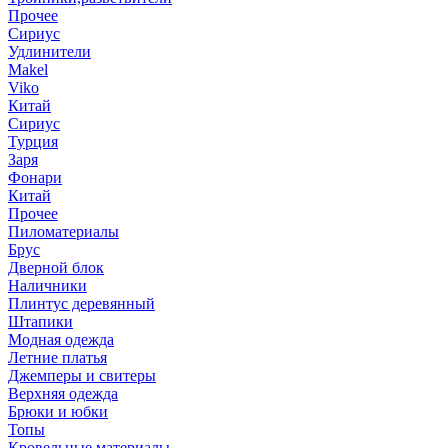
Прочее
Сириус
Удлинители
Makel
Viko
Китай
Сириус
Турция
Заря
Фонари
Китай
Прочее
Пиломатериалы
Брус
Дверной блок
Наличники
Плинтус деревянный
Штапики
Модная одежда
Летние платья
Джемперы и свитеры
Верхняя одежда
Брюки и юбки
Топы
Кровельные материалы