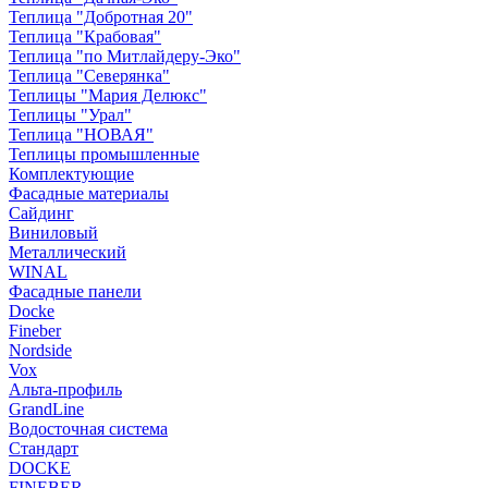
Теплица "Добротная 20"
Теплица "Крабовая"
Теплица "по Митлайдеру-Эко"
Теплица "Северянка"
Теплицы "Мария Делюкс"
Теплицы "Урал"
Теплица "НОВАЯ"
Теплицы промышленные
Комплектующие
Фасадные материалы
Сайдинг
Виниловый
Металлический
WINAL
Фасадные панели
Docke
Fineber
Nordside
Vox
Альта-профиль
GrandLine
Водосточная система
Стандарт
DOCKE
FINEBER