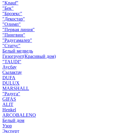
"Knauf"
"Бек"
"Брозекс"
"Декостар"
"Олимп"
"Первая линия"
"Пингвин"
"Радугамалер"
"Статус"
Белый медведь
Гизогрунт(Красивый дом)
"TAUDI"
Аусбау
Сылактау
DUFA
DULUX
MARSHALL
"Радуга"
GIFAS
ALIT
Henkel
ARCOBALENO
Белый дом
Узор
Эксперт