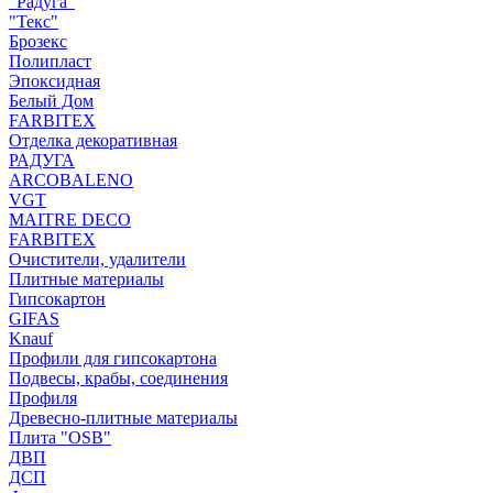
"Радуга"
"Текс"
Брозекс
Полипласт
Эпоксидная
Белый Дом
FARBITEX
Отделка декоративная
РАДУГА
ARCOBALENO
VGT
MAITRE DECO
FARBITEX
Очистители, удалители
Плитные материалы
Гипсокартон
GIFAS
Knauf
Профили для гипсокартона
Подвесы, крабы, соединения
Профиля
Древесно-плитные материалы
Плита "OSB"
ДВП
ДСП