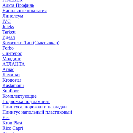
Альта-Профиль
Напольные покрытия
Линолеум
IVC
Juteks
Tarkett
Идеал
Комитекс Лин (Сыктывкар)
Forbo
Синтерос
Молдинг
АТЛАНТА
Атлас
Ламинат
Kronostar
Kastamonu
Sunfloor
Комплектующие
Подложка под ламинат
Плинтуса, порожки и накладки
Плинтус напольный пластиковый
Elsi
Kron Plast
Rico Capri