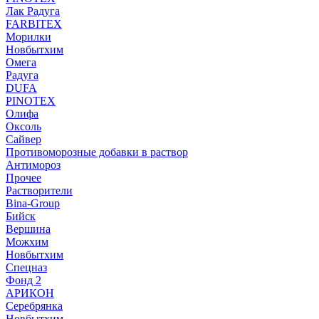
Лак Радуга
FARBITEX
Морилки
Новбытхим
Омега
Радуга
DUFA
PINOTEX
Олифа
Оксоль
Сайвер
Противоморозные добавки в раствор
Антимороз
Прочее
Растворители
Bina-Group
Бийск
Вершина
Можхим
Новбытхим
Спецназ
Фонд 2
АРИКОН
Серебрянка
Новбытхим