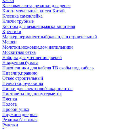
Каска
Кассовая лента, резинки для денег
Кисти мочальные, кисти Китай
Клеенка самоклейка
Ключи трубные
Костюм для ремонта,маска защитная
Крестики
Маркер перманентный,карандаш строительный
Мешки
Молотки,ножовки,лом,напильники
Москитная сетка
Наборы для утепления дверей
Наждачная бумага
Наконечники для кабеля ТВ скобы под кабель
Нивелир,правило
Отвес строительный
Перчатки, рукавицы
Пилки для электролобзика,полотна
Пистолеты под пену,герметик
Пленка
Полога
Пробой-ушко
Пружина дверная
Резинка багажная
Рулетки