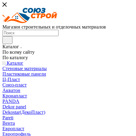
Магазин строительных и отделочных материалов
Каталог
По всему сайту
По каталогу
Каталог
Стеновые материалы
Пластиковые панели
Ц-Пласт
Союз-пласт
Акватон
Кронапласт
PANDA
Dekor panel
Dekostar(ДекоПласт)
Pareti
Вента
Европласт
Европрофиль