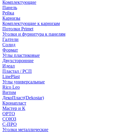
Комплектующие
Панель
Рейка
Карнизы
Комплектующие к карнизам
Потолки Primet
Уголки и фурнитура к панелям
Галтели
Солид
Формат
Углы пластиковые
Двухсторонние
Идеал
Пластал / РСП
LinePlast
Углы универсальные
Rico Leo
Витим
ДекоПласт(Dekostar)
Кронапласт
Мастер и К
ОРТО
СОЮЗ
С-ПРО
Уголки металлические