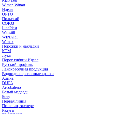
Rico Leo
Wimar, Winart
Идеал
ОРТО
Польский
СОЮЗ
LinePlast
Wallstill
WINART
Wimax
Порожки и накладки
КТМ
Лука
Порог гибкий Идеал
Русский профиль
Лакокрасочная продукция
Воднодисперсионные краски
Алина
DUFA
Arcobaleno
Белый медведь
Бояу
Первая линия
Пингвин, эксперт
Радуга