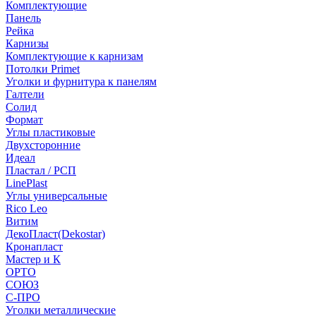
Комплектующие
Панель
Рейка
Карнизы
Комплектующие к карнизам
Потолки Primet
Уголки и фурнитура к панелям
Галтели
Солид
Формат
Углы пластиковые
Двухсторонние
Идеал
Пластал / РСП
LinePlast
Углы универсальные
Rico Leo
Витим
ДекоПласт(Dekostar)
Кронапласт
Мастер и К
ОРТО
СОЮЗ
С-ПРО
Уголки металлические