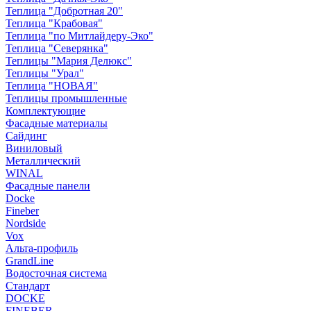
Теплица "Добротная 20"
Теплица "Крабовая"
Теплица "по Митлайдеру-Эко"
Теплица "Северянка"
Теплицы "Мария Делюкс"
Теплицы "Урал"
Теплица "НОВАЯ"
Теплицы промышленные
Комплектующие
Фасадные материалы
Сайдинг
Виниловый
Металлический
WINAL
Фасадные панели
Docke
Fineber
Nordside
Vox
Альта-профиль
GrandLine
Водосточная система
Стандарт
DOCKE
FINEBER