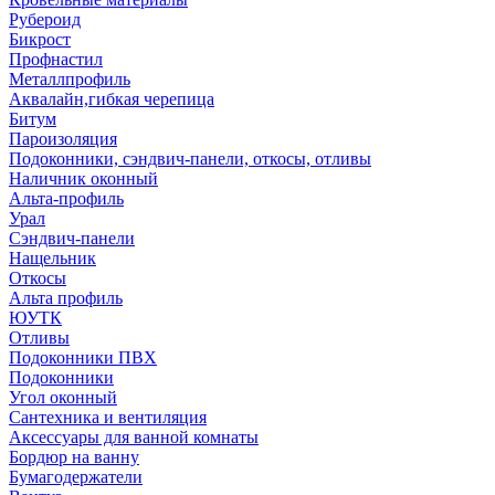
Рубероид
Бикрост
Профнастил
Металлпрофиль
Аквалайн,гибкая черепица
Битум
Пароизоляция
Подоконники, сэндвич-панели, откосы, отливы
Наличник оконный
Альта-профиль
Урал
Сэндвич-панели
Нащельник
Откосы
Альта профиль
ЮУТК
Отливы
Подоконники ПВХ
Подоконники
Угол оконный
Сантехника и вентиляция
Аксессуары для ванной комнаты
Бордюр на ванну
Бумагодержатели