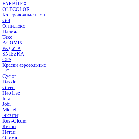
FARBITEX
OLECOLOR
Колеровочные пасты
Gol
Оптилюкс
Палиж
Текс
ACOMIX
РАДУГА
SNIEZKA
CPS
Краски аэрозольные
"7"
Cyclon
Dazzle
Green
Hao li se
Inral
Jobi
Michel
Nicarter
Rust-Oleum
Китай
Натан
Олимп