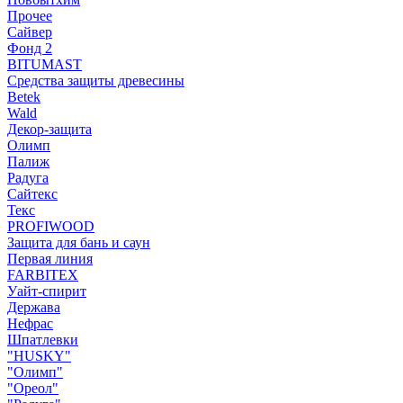
Прочее
Сайвер
Фонд 2
BITUMAST
Средства защиты древесины
Betek
Wald
Декор-защита
Олимп
Палиж
Радуга
Сайтекс
Текс
PROFIWOOD
Защита для бань и саун
Первая линия
FARBITEX
Уайт-спирит
Держава
Нефрас
Шпатлевки
"HUSKY"
"Олимп"
"Ореол"