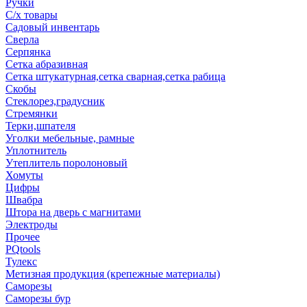
Ручки
С/х товары
Садовый инвентарь
Сверла
Серпянка
Сетка абразивная
Сетка штукатурная,сетка сварная,сетка рабица
Скобы
Стеклорез,градусник
Стремянки
Терки,шпателя
Уголки мебельные, рамные
Уплотнитель
Утеплитель поролоновый
Хомуты
Цифры
Швабра
Штора на дверь с магнитами
Электроды
Прочее
PQtools
Тулекс
Метизная продукция (крепежные материалы)
Саморезы
Саморезы бур