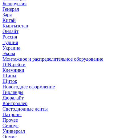
Белоруссия
Генерал
Заря
Китай
Кыргызстан
Онлайт
Россия
Турция
Украина
Экола
Монтажное и распределительное оборудование
DIN-рейки
Клемники
Шины
Щиток
Новогоднее оформление
Гирлянды
Дюралайт
Контроллер
Светодиодные ленты
Патроны
Прочее
Сириус
Универсал
Ормис