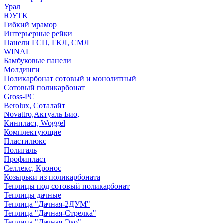
Урал
ЮУТК
Гибкий мрамор
Интерьерные рейки
Панели ГСП, ГКЛ, СМЛ
WINAL
Бамбуковые панели
Молдинги
Поликарбонат сотовый и монолитный
Сотовый поликарбонат
Gross-PC
Berolux, Соталайт
Novattro,Актуаль Био,
Кинпласт, Woggel
Комплектующие
Пластилюкс
Полигаль
Профипласт
Селлекс, Кронос
Козырьки из поликарбоната
Теплицы под сотовый поликарбонат
Теплицы дачные
Теплица "Дачная-2ДУМ"
Теплица "Дачная-Стрелка"
Теплица "Дачная-Эко"