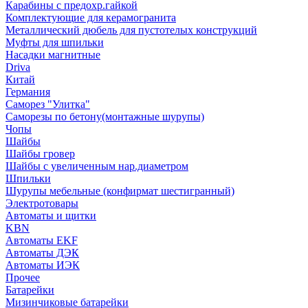
Карабины с предохр.гайкой
Комплектующие для керамогранита
Металлический дюбель для пустотелых конструкций
Муфты для шпильки
Насадки магнитные
Driva
Китай
Германия
Саморез "Улитка"
Саморезы по бетону(монтажные шурупы)
Чопы
Шайбы
Шайбы гровер
Шайбы с увеличенным нар.диаметром
Шпильки
Шурупы мебельные (конфирмат шестигранный)
Электротовары
Автоматы и щитки
KBN
Автоматы EKF
Автоматы ДЭК
Автоматы ИЭК
Прочее
Батарейки
Мизинчиковые батарейки