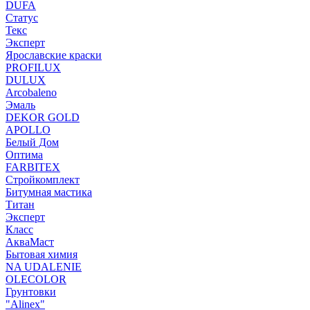
DUFA
Статус
Текс
Эксперт
Ярославские краски
PROFILUX
DULUX
Arcobaleno
Эмаль
DEKOR GOLD
APOLLO
Белый Дом
Оптима
FARBITEX
Стройкомплект
Битумная мастика
Титан
Эксперт
Класс
АкваМаст
Бытовая химия
NA UDALENIE
OLECOLOR
Грунтовки
"Alinex"