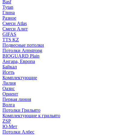
Basf
Tytan
Глина
Разное
Смеси Atlas
Смеси Алит
GIFAS
TTS KZ
Подвесные потолки
Потолки Armstrong
BIOGUARD Plain
Ангара, Европа
Байкал
Исеть
Комплектующие
Лилия
Оазис
Ориент
Первая линия
Волга
Потолки Грильято
Комплектующие к грильято
ZSP
Ю-Мет
Потолки Албес