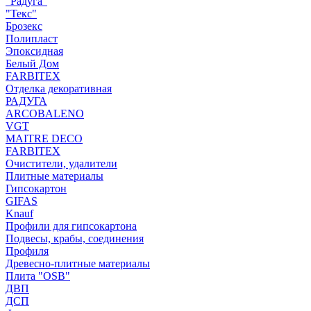
"Радуга"
"Текс"
Брозекс
Полипласт
Эпоксидная
Белый Дом
FARBITEX
Отделка декоративная
РАДУГА
ARCOBALENO
VGT
MAITRE DECO
FARBITEX
Очистители, удалители
Плитные материалы
Гипсокартон
GIFAS
Knauf
Профили для гипсокартона
Подвесы, крабы, соединения
Профиля
Древесно-плитные материалы
Плита "OSB"
ДВП
ДСП