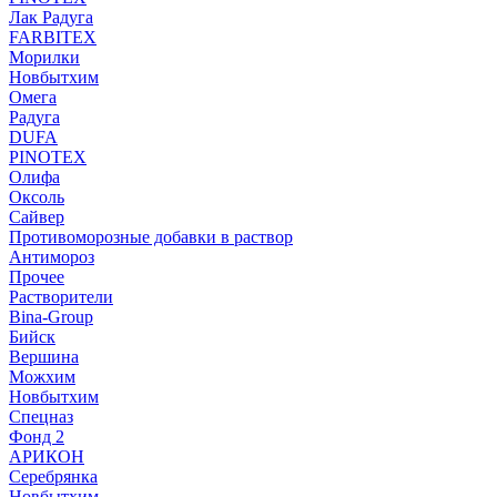
Лак Радуга
FARBITEX
Морилки
Новбытхим
Омега
Радуга
DUFA
PINOTEX
Олифа
Оксоль
Сайвер
Противоморозные добавки в раствор
Антимороз
Прочее
Растворители
Bina-Group
Бийск
Вершина
Можхим
Новбытхим
Спецназ
Фонд 2
АРИКОН
Серебрянка
Новбытхим