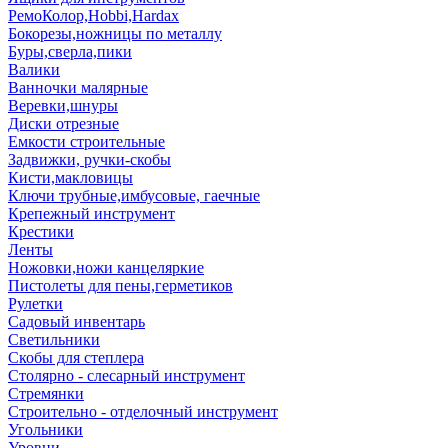
РемоКолор,Hobbi,Hardax
Бокорезы,ножницы по металлу
Буры,сверла,пики
Валики
Ванночки малярные
Веревки,шнуры
Диски отрезные
Емкости строительные
Задвижки, ручки-скобы
Кисти,макловицы
Ключи трубные,имбусовые, гаечные
Крепежный инструмент
Крестики
Ленты
Ножовки,ножи канцеляркие
Пистолеты для пены,герметиков
Рулетки
Садовый инвентарь
Светильники
Скобы для степлера
Столярно - слесарный инструмент
Стремянки
Строительно - отделочный инструмент
Угольники
Уровни