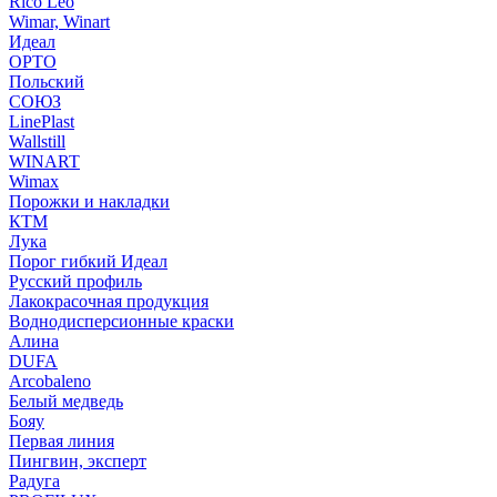
Rico Leo
Wimar, Winart
Идеал
ОРТО
Польский
СОЮЗ
LinePlast
Wallstill
WINART
Wimax
Порожки и накладки
КТМ
Лука
Порог гибкий Идеал
Русский профиль
Лакокрасочная продукция
Воднодисперсионные краски
Алина
DUFA
Arcobaleno
Белый медведь
Бояу
Первая линия
Пингвин, эксперт
Радуга