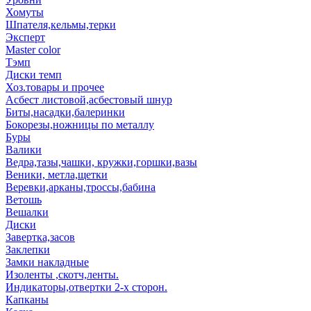
Хомуты
Шпателя,кельмы,терки
Эксперт
Master color
Тэмп
Диски темп
Хоз.товары и прочее
Асбест листовой,асбестовый шнур
Биты,насадки,балеринки
Бокорезы,ножницы по металлу
Буры
Валики
Ведра,тазы,чашки, кружки,горшки,вазы
Веники, метла,щетки
Веревки,арканы,троссы,бабина
Ветошь
Вешалки
Диски
Завертка,засов
Заклепки
Замки накладные
Изоленты ,скотч,ленты.
Индикаторы,отвертки 2-х сторон.
Капканы