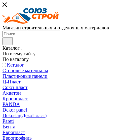
Магазин строительных и отделочных материалов
Каталог
По всему сайту
По каталогу
Каталог
Стеновые материалы
Пластиковые панели
Ц-Пласт
Союз-пласт
Акватон
Кронапласт
PANDA
Dekor panel
Dekostar(ДекоПласт)
Pareti
Вента
Европласт
Европрофиль