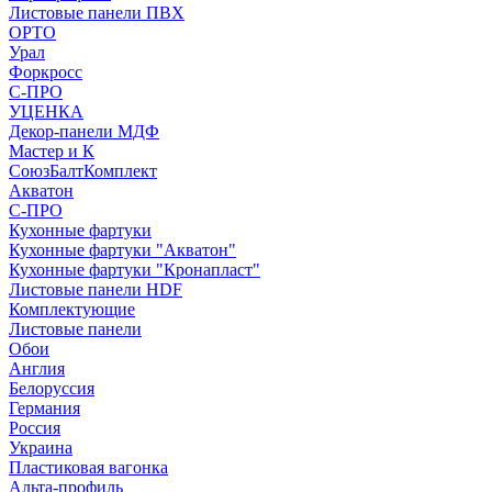
Листовые панели ПВХ
ОРТО
Урал
Форкросс
С-ПРО
УЦЕНКА
Декор-панели МДФ
Мастер и К
СоюзБалтКомплект
Акватон
С-ПРО
Кухонные фартуки
Кухонные фартуки "Акватон"
Кухонные фартуки "Кронапласт"
Листовые панели HDF
Комплектующие
Листовые панели
Обои
Англия
Белоруссия
Германия
Россия
Украина
Пластиковая вагонка
Альта-профиль