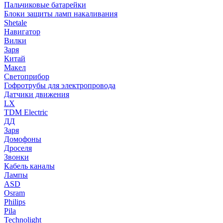
Пальчиковые батарейки
Блоки защиты ламп накаливания
Shetale
Навигатор
Вилки
Заря
Китай
Макел
Светоприбор
Гофротрубы для электропровода
Датчики движения
LX
TDM Electric
ДД
Заря
Домофоны
Дроселя
Звонки
Кабель каналы
Лампы
ASD
Osram
Philips
Pila
Technolight