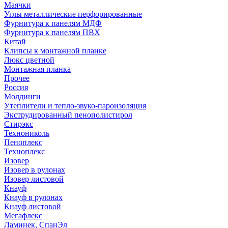
Маячки
Углы металлические перфорированные
Фурнитура к панелям МДФ
Фурнитура к панелям ПВХ
Китай
Клипсы к монтажной планке
Люкс цветной
Монтажная планка
Прочее
Россия
Молдинги
Утеплители и тепло-звуко-пароизоляция
Экструдированный пенополистирол
Стирэкс
Технониколь
Пеноплекс
Техноплекс
Изовер
Изовер в рулонах
Изовер листовой
Кнауф
Кнауф в рулонах
Кнауф листовой
Мегафлекс
Ламинек, СпанЭл