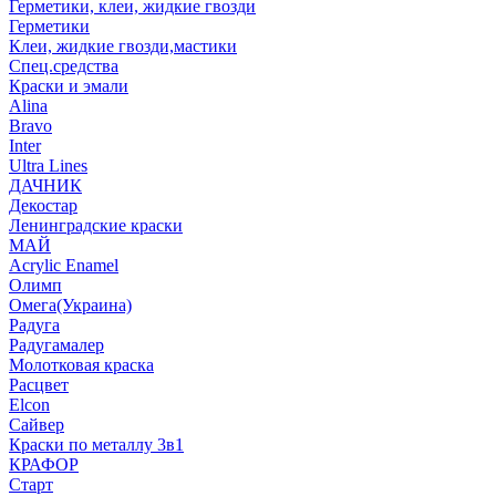
Герметики, клеи, жидкие гвозди
Герметики
Клеи, жидкие гвозди,мастики
Спец.средства
Краски и эмали
Alina
Bravo
Inter
Ultra Lines
ДАЧНИК
Декостар
Ленинградские краски
МАЙ
Acrylic Enamel
Олимп
Омега(Украина)
Радуга
Радугамалер
Молотковая краска
Расцвет
Elcon
Сайвер
Краски по металлу 3в1
КРАФОР
Старт