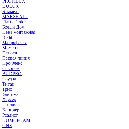
PROFILUX
DULUX
Энамель
MARSHALL
Elastic Color
Белый Дом
Пена монтажная
Rialit
Макрофлекс
Момент
Пеносил
Первая линия
ПроФлекс
Секоном
BUDPRO
Соудал
Титан
Трис
Ультима
Хаусер
П плюс
Канцлер
Реалист
DOMOFOAM
GNS