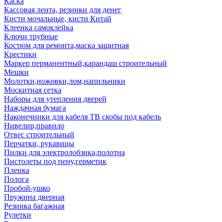
Каска
Кассовая лента, резинки для денег
Кисти мочальные, кисти Китай
Клеенка самоклейка
Ключи трубные
Костюм для ремонта,маска защитная
Крестики
Маркер перманентный,карандаш строительный
Мешки
Молотки,ножовки,лом,напильники
Москитная сетка
Наборы для утепления дверей
Наждачная бумага
Наконечники для кабеля ТВ скобы под кабель
Нивелир,правило
Отвес строительный
Перчатки, рукавицы
Пилки для электролобзика,полотна
Пистолеты под пену,герметик
Пленка
Полога
Пробой-ушко
Пружина дверная
Резинка багажная
Рулетки