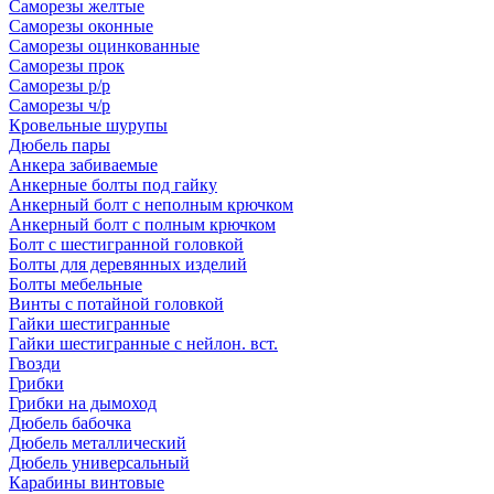
Саморезы желтые
Саморезы оконные
Саморезы оцинкованные
Саморезы прок
Саморезы р/р
Саморезы ч/р
Кровельные шурупы
Дюбель пары
Анкера забиваемые
Анкерные болты под гайку
Анкерный болт с неполным крючком
Анкерный болт с полным крючком
Болт с шестигранной головкой
Болты для деревянных изделий
Болты мебельные
Винты с потайной головкой
Гайки шестигранные
Гайки шестигранные с нейлон. вст.
Гвозди
Грибки
Грибки на дымоход
Дюбель бабочка
Дюбель металлический
Дюбель универсальный
Карабины винтовые