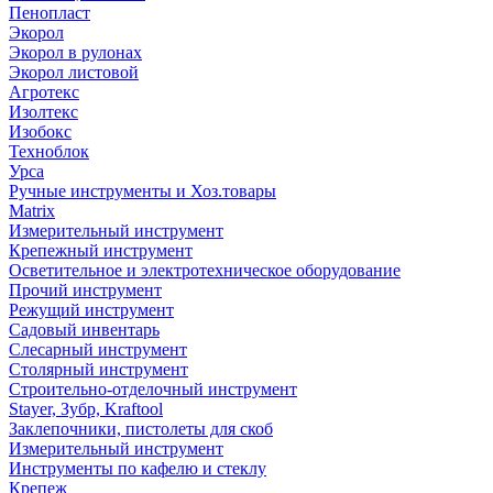
Пенопласт
Экорол
Экорол в рулонах
Экорол листовой
Агротекс
Изолтекс
Изобокс
Техноблок
Урса
Ручные инструменты и Хоз.товары
Matrix
Измерительный инструмент
Крепежный инструмент
Осветительное и электротехническое оборудование
Прочий инструмент
Режущий инструмент
Садовый инвентарь
Слесарный инструмент
Столярный инструмент
Строительно-отделочный инструмент
Stayer, Зубр, Kraftool
Заклепочники, пистолеты для скоб
Измерительный инструмент
Инструменты по кафелю и стеклу
Крепеж