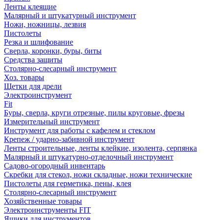
Ленты клеящие
Малярный и штукатурный инструмент
Ножи, ножницы, лезвия
Пистолеты
Резка и шлифование
Сверла, коронки, буры, биты
Средства защиты
Столярно-слесарный инструмент
Хоз. товары
Щетки для дрели
Электроинструмент
Fit
Буры, сверла, круги отрезные, пилы круговые, фрезы
Измерительный инструмент
Инструмент для работы с кафелем и стеклом
Крепеж / ударно-забивной инструмент
Ленты строительные, ленты клейкие, изолента, серпянка
Малярный и штукатурно-отделочный инструмент
Садово-огородный инвентарь
Скребки для стекол, ножи складные, ножи технические
Пистолеты для герметика, пены, клея
Столярно-слесарный инструмент
Хозяйственные товары
Электроинструменты FIT
Ящики для инструментов