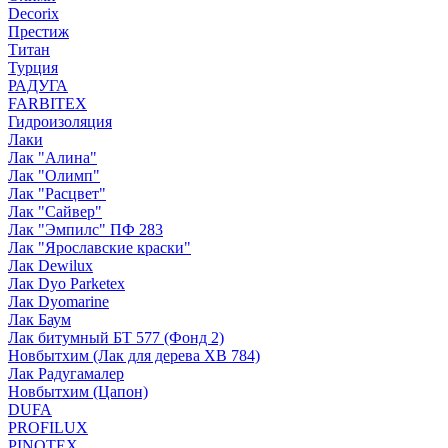
Decorix
Престиж
Титан
Турция
РАДУГА
FARBITEX
Гидроизоляция
Лаки
Лак "Алина"
Лак "Олимп"
Лак "Расцвет"
Лак "Сайвер"
Лак "Эмпилс" ПФ 283
Лак "Ярославские краски"
Лак Dewilux
Лак Dyo Parketex
Лак Dyomarine
Лак Баум
Лак битумный БТ 577 (Фонд 2)
Новбытхим (Лак для дерева ХВ 784)
Лак Радугамалер
Новбытхим (Цапон)
DUFA
PROFILUX
PINOTEX