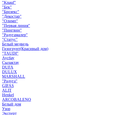
"Knauf"
"Бек"
"Брозекс"
"Декостар"
"Олимп"
"Первая линия"
"Пингвин"
"Радугамалер"
"Статус"
Белый медведь
Гизогрунт(Красивый дом)
"TAUDI"
Аусбау
Сылактау
DUFA
DULUX
MARSHALL
"Радуга"
GIFAS
ALIT
Henkel
ARCOBALENO
Белый дом
Узор
Эксперт