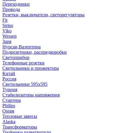
Переходники
Провода
Розетки, выключатели, светорегуляторы
Fit
Sirius
Viko
Wessen
Заря
Нурсан,Валентина
Подрозетники, распредкоробки
Светоприбор
Телефонные розетки
Светильники и прожектора
Китай
Россия
Светильники 595х595
Турция
Стабилизаторы напряжения
Стартера
Philips
Оsrам
Тепловые завесы
Alaska
Трансформаторы
Тройники,разветвители