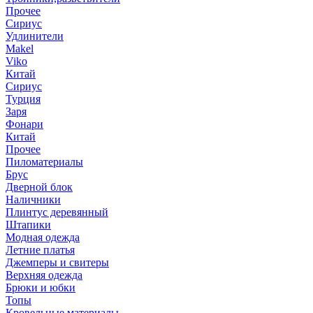
Прочее
Сириус
Удлинители
Makel
Viko
Китай
Сириус
Турция
Заря
Фонари
Китай
Прочее
Пиломатериалы
Брус
Дверной блок
Наличники
Плинтус деревянный
Штапики
Модная одежда
Летние платья
Джемперы и свитеры
Верхняя одежда
Брюки и юбки
Топы
Кровельные материалы