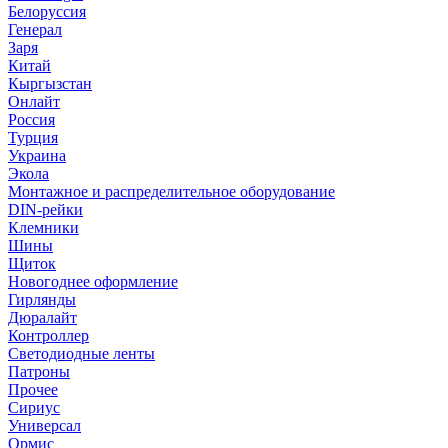
Белоруссия
Генерал
Заря
Китай
Кыргызстан
Онлайт
Россия
Турция
Украина
Экола
Монтажное и распределительное оборудование
DIN-рейки
Клемники
Шины
Щиток
Новогоднее оформление
Гирлянды
Дюралайт
Контроллер
Светодиодные ленты
Патроны
Прочее
Сириус
Универсал
Ормис