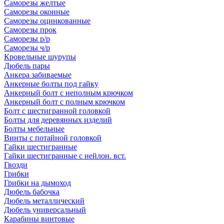
Саморезы желтые
Саморезы оконные
Саморезы оцинкованные
Саморезы прок
Саморезы р/р
Саморезы ч/р
Кровельные шурупы
Дюбель пары
Анкера забиваемые
Анкерные болты под гайку
Анкерный болт с неполным крючком
Анкерный болт с полным крючком
Болт с шестигранной головкой
Болты для деревянных изделий
Болты мебельные
Винты с потайной головкой
Гайки шестигранные
Гайки шестигранные с нейлон. вст.
Гвозди
Грибки
Грибки на дымоход
Дюбель бабочка
Дюбель металлический
Дюбель универсальный
Карабины винтовые