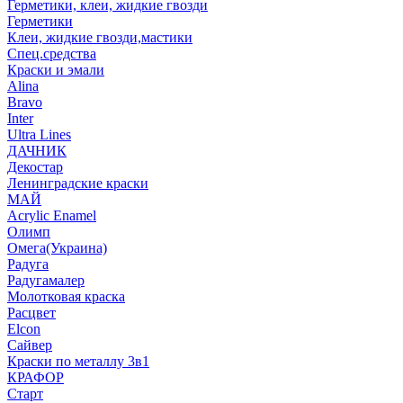
Герметики, клеи, жидкие гвозди
Герметики
Клеи, жидкие гвозди,мастики
Спец.средства
Краски и эмали
Alina
Bravo
Inter
Ultra Lines
ДАЧНИК
Декостар
Ленинградские краски
МАЙ
Acrylic Enamel
Олимп
Омега(Украина)
Радуга
Радугамалер
Молотковая краска
Расцвет
Elcon
Сайвер
Краски по металлу 3в1
КРАФОР
Старт