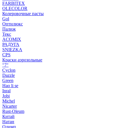
FARBITEX
OLECOLOR
Колеровочные пасты
Gol
Оптилюкс
Палиж
Текс
ACOMIX
РАДУГА
SNIEZKA
CPS
Краски аэрозольные
"7"
Cyclon
Dazzle
Green
Hao li se
Inral
Jobi
Michel
Nicarter
Rust-Oleum
Китай
Натан
Олимп