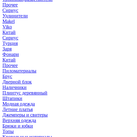
Прочее
Сириус
Удлинители
Makel
Viko
Китай
Сириус
Турция
Заря
Фонари
Китай
Прочее
Пиломатериалы
Брус
Дверной блок
Наличники
Плинтус деревянный
Штапики
Модная одежда
Летние платья
Джемперы и свитеры
Верхняя одежда
Брюки и юбки
Топы
Кровельные материалы