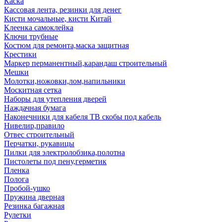
Каска
Кассовая лента, резинки для денег
Кисти мочальные, кисти Китай
Клеенка самоклейка
Ключи трубные
Костюм для ремонта,маска защитная
Крестики
Маркер перманентный,карандаш строительный
Мешки
Молотки,ножовки,лом,напильники
Москитная сетка
Наборы для утепления дверей
Наждачная бумага
Наконечники для кабеля ТВ скобы под кабель
Нивелир,правило
Отвес строительный
Перчатки, рукавицы
Пилки для электролобзика,полотна
Пистолеты под пену,герметик
Пленка
Полога
Пробой-ушко
Пружина дверная
Резинка багажная
Рулетки