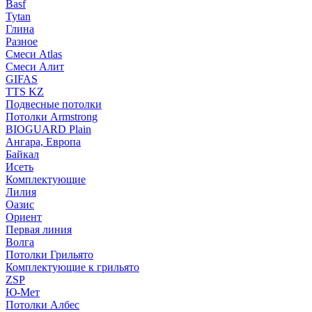
Basf
Tytan
Глина
Разное
Смеси Atlas
Смеси Алит
GIFAS
TTS KZ
Подвесные потолки
Потолки Armstrong
BIOGUARD Plain
Ангара, Европа
Байкал
Исеть
Комплектующие
Лилия
Оазис
Ориент
Первая линия
Волга
Потолки Грильято
Комплектующие к грильято
ZSP
Ю-Мет
Потолки Албес