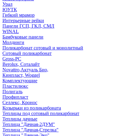
Урал
ЮУТК
Гибкий мрамор
Интерьерные рейки
Панели ГСП, ГКЛ, СМЛ
WINAL
Бамбуковые панели
Молдинги
Поликарбонат сотовый и монолитный
Сотовый поликарбонат
Gross-PC
Berolux, Соталайт
Novattro,Актуаль Био,
Кинпласт, Woggel
Комплектующие
Пластилюкс
Полигаль
Профипласт
Селлекс, Кронос
Козырьки из поликарбоната
Теплицы под сотовый поликарбонат
Теплицы дачные
Теплица "Дачная-2ДУМ"
Теплица "Дачная-Стрелка"
Теплица "Дачная-Эко"