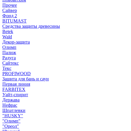
Прочее
Сайвер
Фонд 2
BITUMAST
Средства защиты древесины
Betek
Wald
Декор-защита
Олимп
Палиж
Радуга
Сайтекс
Текс
PROFIWOOD
Защита для бань и саун
Первая линия
FARBITEX
Уайт-спирит
Держава
Нефрас
Шпатлевки
"HUSKY"
"Олимп"
"Ореол"