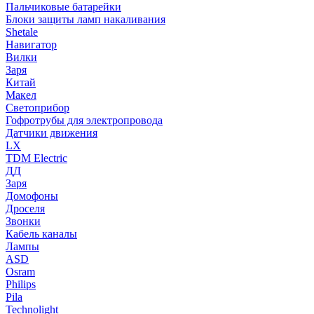
Пальчиковые батарейки
Блоки защиты ламп накаливания
Shetale
Навигатор
Вилки
Заря
Китай
Макел
Светоприбор
Гофротрубы для электропровода
Датчики движения
LX
TDM Electric
ДД
Заря
Домофоны
Дроселя
Звонки
Кабель каналы
Лампы
ASD
Osram
Philips
Pila
Technolight