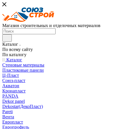
Магазин строительных и отделочных материалов
Каталог
По всему сайту
По каталогу
Каталог
Стеновые материалы
Пластиковые панели
Ц-Пласт
Союз-пласт
Акватон
Кронапласт
PANDA
Dekor panel
Dekostar(ДекоПласт)
Pareti
Вента
Европласт
Европрофиль