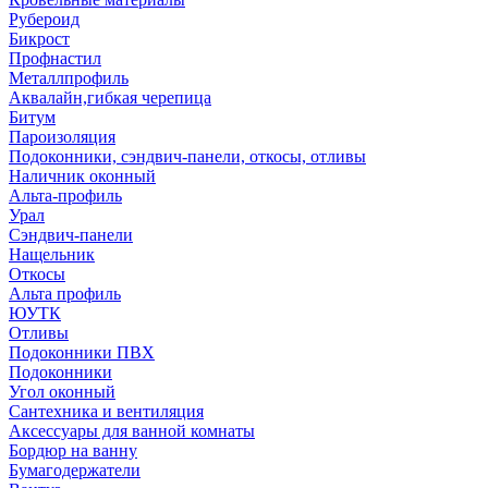
Рубероид
Бикрост
Профнастил
Металлпрофиль
Аквалайн,гибкая черепица
Битум
Пароизоляция
Подоконники, сэндвич-панели, откосы, отливы
Наличник оконный
Альта-профиль
Урал
Сэндвич-панели
Нащельник
Откосы
Альта профиль
ЮУТК
Отливы
Подоконники ПВХ
Подоконники
Угол оконный
Сантехника и вентиляция
Аксессуары для ванной комнаты
Бордюр на ванну
Бумагодержатели