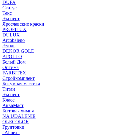
DUFA
Статус
Текс
Эксперт
Ярославские краски
PROFILUX
DULUX
Arcobaleno
Эмаль
DEKOR GOLD
APOLLO
Белый Дом
Оптима
FARBITEX
Стройкомплект
Битумная мастика
Титан
Эксперт
Класс
АкваМаст
Бытовая химия
NA UDALENIE
OLECOLOR
Грунтовки
"Alinex"