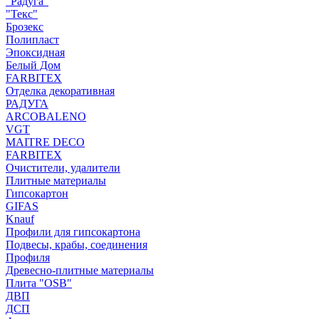
"Радуга"
"Текс"
Брозекс
Полипласт
Эпоксидная
Белый Дом
FARBITEX
Отделка декоративная
РАДУГА
ARCOBALENO
VGT
MAITRE DECO
FARBITEX
Очистители, удалители
Плитные материалы
Гипсокартон
GIFAS
Knauf
Профили для гипсокартона
Подвесы, крабы, соединения
Профиля
Древесно-плитные материалы
Плита "OSB"
ДВП
ДСП