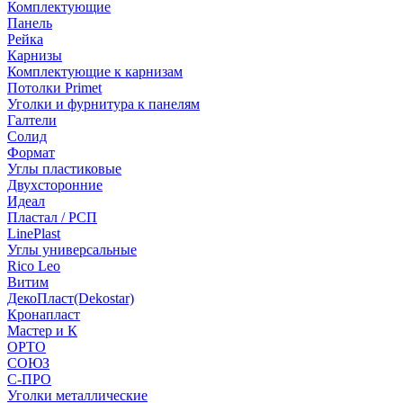
Комплектующие
Панель
Рейка
Карнизы
Комплектующие к карнизам
Потолки Primet
Уголки и фурнитура к панелям
Галтели
Солид
Формат
Углы пластиковые
Двухсторонние
Идеал
Пластал / РСП
LinePlast
Углы универсальные
Rico Leo
Витим
ДекоПласт(Dekostar)
Кронапласт
Мастер и К
ОРТО
СОЮЗ
С-ПРО
Уголки металлические