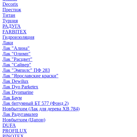
Decorix
Престиж
Титан
Турция
РАДУГА
FARBITEX
Гидроизоляция
Лаки
Лак "Алина"
Лак "Олимп"
Лак "Расцвет"
Лак "Сайвер"
Лак "Эмпилс" ПФ 283
Лак "Ярославские краски"
Лак Dewilux
Лак Dyo Parketex
Лак Dyomarine
Лак Баум
Лак битумный БТ 577 (Фонд 2)
Новбытхим (Лак для дерева ХВ 784)
Лак Радугамалер
Новбытхим (Цапон)
DUFA
PROFILUX
PINOTEX