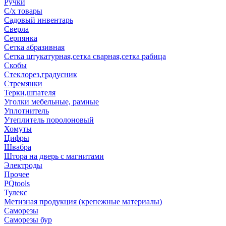
Ручки
С/х товары
Садовый инвентарь
Сверла
Серпянка
Сетка абразивная
Сетка штукатурная,сетка сварная,сетка рабица
Скобы
Стеклорез,градусник
Стремянки
Терки,шпателя
Уголки мебельные, рамные
Уплотнитель
Утеплитель поролоновый
Хомуты
Цифры
Швабра
Штора на дверь с магнитами
Электроды
Прочее
PQtools
Тулекс
Метизная продукция (крепежные материалы)
Саморезы
Саморезы бур