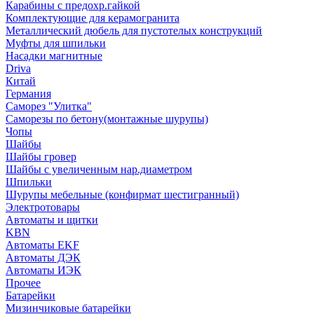
Карабины с предохр.гайкой
Комплектующие для керамогранита
Металлический дюбель для пустотелых конструкций
Муфты для шпильки
Насадки магнитные
Driva
Китай
Германия
Саморез "Улитка"
Саморезы по бетону(монтажные шурупы)
Чопы
Шайбы
Шайбы гровер
Шайбы с увеличенным нар.диаметром
Шпильки
Шурупы мебельные (конфирмат шестигранный)
Электротовары
Автоматы и щитки
KBN
Автоматы EKF
Автоматы ДЭК
Автоматы ИЭК
Прочее
Батарейки
Мизинчиковые батарейки