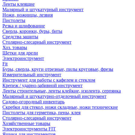
Ленты клеящие
Малярный и штукатурный инструмент
Ножи, ножницы, лезвия
Пистолеты
Резка и шлифование
Сверла, коронки, буры, биты
Средства защиты
Столярно-слесарный инструмент
Хоз. товары
Щетки для дрели
Электроинструмент
Fit
Буры, сверла, круги отрезные, пилы круговые, фрезы
Измерительный инструмент
Инструмент для работы с кафелем и стеклом
Крепеж / ударно-забивной инструмент
Ленты строительные, ленты клейкие, изолента, серпянка
Малярный и штукатурно-отделочный инструмент
Садово-огородный инвентарь
Скребки для стекол, ножи складные, ножи технические
Пистолеты для герметика, пены, клея
Столярно-слесарный инструмент
Хозяйственные товары
Электроинструменты FIT
Ящики для инструментов