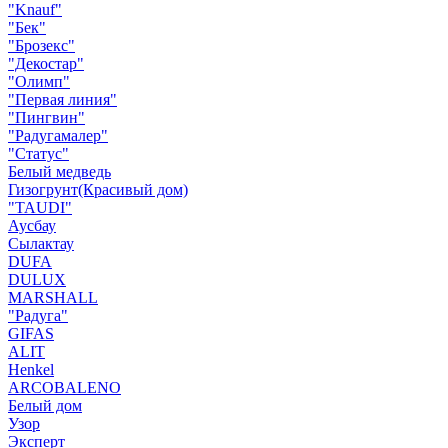
"Knauf"
"Бек"
"Брозекс"
"Декостар"
"Олимп"
"Первая линия"
"Пингвин"
"Радугамалер"
"Статус"
Белый медведь
Гизогрунт(Красивый дом)
"TAUDI"
Аусбау
Сылактау
DUFA
DULUX
MARSHALL
"Радуга"
GIFAS
ALIT
Henkel
ARCOBALENO
Белый дом
Узор
Эксперт