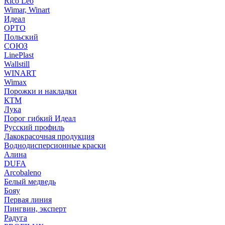
Rico Leo
Wimar, Winart
Идеал
ОРТО
Польский
СОЮЗ
LinePlast
Wallstill
WINART
Wimax
Порожки и накладки
КТМ
Лука
Порог гибкий Идеал
Русский профиль
Лакокрасочная продукция
Воднодисперсионные краски
Алина
DUFA
Arcobaleno
Белый медведь
Бояу
Первая линия
Пингвин, эксперт
Радуга