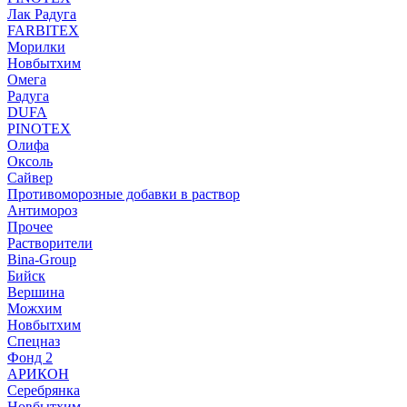
Лак Радуга
FARBITEX
Морилки
Новбытхим
Омега
Радуга
DUFA
PINOTEX
Олифа
Оксоль
Сайвер
Противоморозные добавки в раствор
Антимороз
Прочее
Растворители
Bina-Group
Бийск
Вершина
Можхим
Новбытхим
Спецназ
Фонд 2
АРИКОН
Серебрянка
Новбытхим