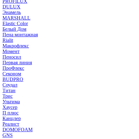
PROFILUX
DULUX
Энамель
MARSHALL
Elastic Color
Белый Дом
Пена монтажная
Rialit
Макрофлекс
Момент
Пеносил
Первая линия
ПроФлекс
Секоном
BUDPRO
Соудал
Титан
Трис
Ультима
Хаусер
П плюс
Канцлер
Реалист
DOMOFOAM
GNS