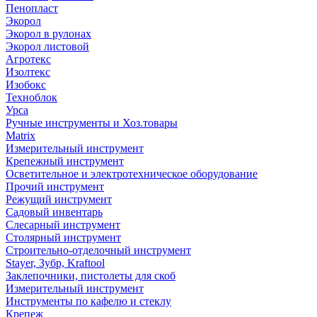
Пенопласт
Экорол
Экорол в рулонах
Экорол листовой
Агротекс
Изолтекс
Изобокс
Техноблок
Урса
Ручные инструменты и Хоз.товары
Matrix
Измерительный инструмент
Крепежный инструмент
Осветительное и электротехническое оборудование
Прочий инструмент
Режущий инструмент
Садовый инвентарь
Слесарный инструмент
Столярный инструмент
Строительно-отделочный инструмент
Stayer, Зубр, Kraftool
Заклепочники, пистолеты для скоб
Измерительный инструмент
Инструменты по кафелю и стеклу
Крепеж