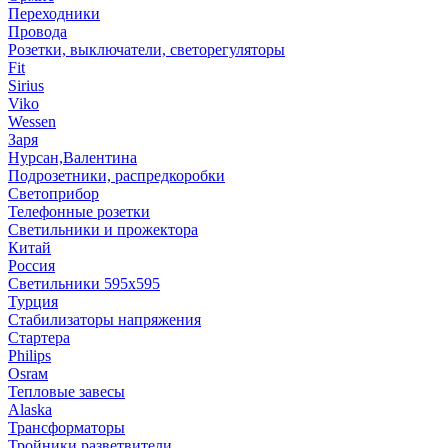
Переходники
Провода
Розетки, выключатели, светорегуляторы
Fit
Sirius
Viko
Wessen
Заря
Нурсан,Валентина
Подрозетники, распредкоробки
Светоприбор
Телефонные розетки
Светильники и прожектора
Китай
Россия
Светильники 595х595
Турция
Стабилизаторы напряжения
Стартера
Philips
Оsrам
Тепловые завесы
Alaska
Трансформаторы
Тройники,разветвители