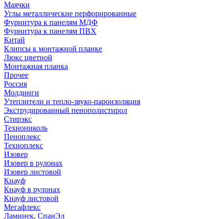
Маячки
Углы металлические перфорированные
Фурнитура к панелям МДФ
Фурнитура к панелям ПВХ
Китай
Клипсы к монтажной планке
Люкс цветной
Монтажная планка
Прочее
Россия
Молдинги
Утеплители и тепло-звуко-пароизоляция
Экструдированный пенополистирол
Стирэкс
Технониколь
Пеноплекс
Техноплекс
Изовер
Изовер в рулонах
Изовер листовой
Кнауф
Кнауф в рулонах
Кнауф листовой
Мегафлекс
Ламинек, СпанЭл