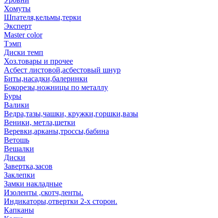
Хомуты
Шпателя,кельмы,терки
Эксперт
Master color
Тэмп
Диски темп
Хоз.товары и прочее
Асбест листовой,асбестовый шнур
Биты,насадки,балеринки
Бокорезы,ножницы по металлу
Буры
Валики
Ведра,тазы,чашки, кружки,горшки,вазы
Веники, метла,щетки
Веревки,арканы,троссы,бабина
Ветошь
Вешалки
Диски
Завертка,засов
Заклепки
Замки накладные
Изоленты ,скотч,ленты.
Индикаторы,отвертки 2-х сторон.
Капканы