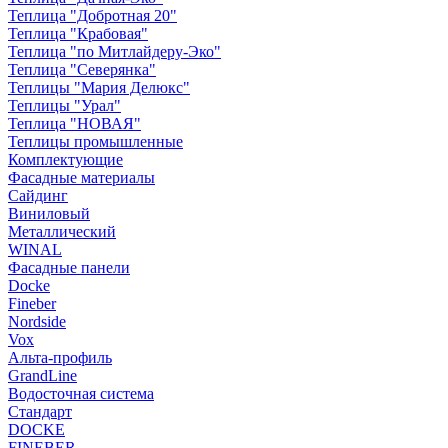
Теплица "Добротная 20"
Теплица "Крабовая"
Теплица "по Митлайдеру-Эко"
Теплица "Северянка"
Теплицы "Мария Делюкс"
Теплицы "Урал"
Теплица "НОВАЯ"
Теплицы промышленные
Комплектующие
Фасадные материалы
Сайдинг
Виниловый
Металлический
WINAL
Фасадные панели
Docke
Fineber
Nordside
Vox
Альта-профиль
GrandLine
Водосточная система
Стандарт
DOCKE
FINEBER