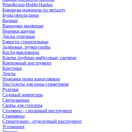
РемоКолор,Hobbi,Hardax
Бокорезы,ножницы по металлу
Буры,сверла,пики
Валики
Ванночки малярные
Веревки,шнуры
Диски отрезные
Емкости строительные
Задвижки, ручки-скобы
Кисти,макловицы
Ключи трубные,имбусовые, гаечные
Крепежный инструмент
Крестики
Ленты
Ножовки,ножи канцеляркие
Пистолеты для пены,герметиков
Рулетки
Садовый инвентарь
Светильники
Скобы для степлера
Столярно - слесарный инструмент
Стремянки
Строительно - отделочный инструмент
Угольники
Уровни