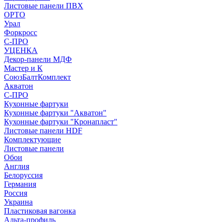
Листовые панели ПВХ
ОРТО
Урал
Форкросс
С-ПРО
УЦЕНКА
Декор-панели МДФ
Мастер и К
СоюзБалтКомплект
Акватон
С-ПРО
Кухонные фартуки
Кухонные фартуки "Акватон"
Кухонные фартуки "Кронапласт"
Листовые панели HDF
Комплектующие
Листовые панели
Обои
Англия
Белоруссия
Германия
Россия
Украина
Пластиковая вагонка
Альта-профиль