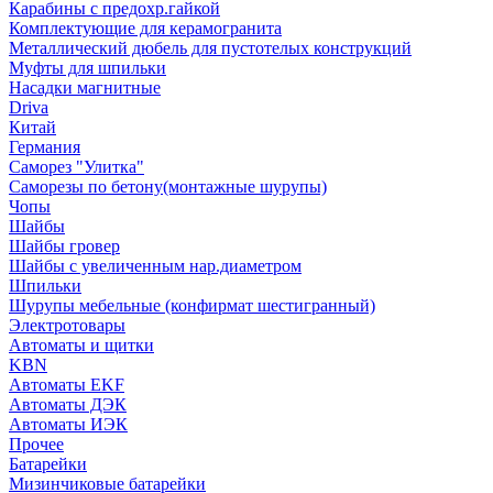
Карабины с предохр.гайкой
Комплектующие для керамогранита
Металлический дюбель для пустотелых конструкций
Муфты для шпильки
Насадки магнитные
Driva
Китай
Германия
Саморез "Улитка"
Саморезы по бетону(монтажные шурупы)
Чопы
Шайбы
Шайбы гровер
Шайбы с увеличенным нар.диаметром
Шпильки
Шурупы мебельные (конфирмат шестигранный)
Электротовары
Автоматы и щитки
KBN
Автоматы EKF
Автоматы ДЭК
Автоматы ИЭК
Прочее
Батарейки
Мизинчиковые батарейки