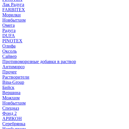
Лак Радуга
FARBITEX
Морилки
Новбытхим
Омега
Радуга
DUFA
PINOTEX
Олифа
Оксоль
Сайвер
Противоморозные добавки в раствор
Антимороз
Прочее
Растворители
Bina-Group
Бийск
Вершина
Можхим
Новбытхим
Спецназ
Фонд 2
АРИКОН
Серебрянка
Новбытхим