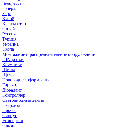
Белоруссия
Генерал
Заря
Китай
Кыргызстан
Онлайт
Россия
Турция
Украина
Экола
Монтажное и распределительное оборудование
DIN-рейки
Клемники
Шины
Щиток
Новогоднее оформление
Гирлянды
Дюралайт
Контроллер
Светодиодные ленты
Патроны
Прочее
Сириус
Универсал
Ормис