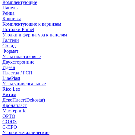
Комплектующие
Панель
Рейка
Карнизы
Комплектующие к карнизам
Потолки Primet
Уголки и фурнитура к панелям
Галтели
Солид
Формат
Углы пластиковые
Двухсторонние
Идеал
Пластал / РСП
LinePlast
Углы универсальные
Rico Leo
Витим
ДекоПласт(Dekostar)
Кронапласт
Мастер и К
ОРТО
СОЮЗ
С-ПРО
Уголки металлические