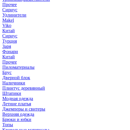
Прочее
Сириус
Удлинители
Makel
Viko
Китай
Сириус
Турция
Заря
Фонари
Китай
Прочее
Пиломатериалы
Брус
Дверной блок
Наличники
Плинтус деревянный
Штапики
Модная одежда
Летние платья
Джемперы и свитеры
Верхняя одежда
Брюки и юбки
Топы
Кровельные материалы