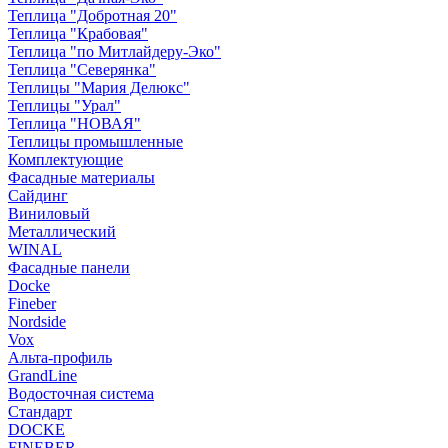
Теплица "Добротная 20"
Теплица "Крабовая"
Теплица "по Митлайдеру-Эко"
Теплица "Северянка"
Теплицы "Мария Делюкс"
Теплицы "Урал"
Теплица "НОВАЯ"
Теплицы промышленные
Комплектующие
Фасадные материалы
Сайдинг
Виниловый
Металлический
WINAL
Фасадные панели
Docke
Fineber
Nordside
Vox
Альта-профиль
GrandLine
Водосточная система
Стандарт
DOCKE
FINEBER