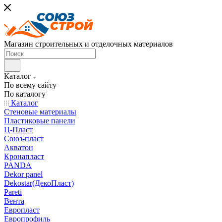
Магазин строительных и отделочных материалов
Каталог
По всему сайту
По каталогу
Каталог
Стеновые материалы
Пластиковые панели
Ц-Пласт
Союз-пласт
Акватон
Кронапласт
PANDA
Dekor panel
Dekostar(ДекоПласт)
Pareti
Вента
Европласт
Европрофиль