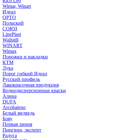
Rico Leo
Wimar, Winart
Идеал
ОРТО
Польский
СОЮЗ
LinePlast
Wallstill
WINART
Wimax
Порожки и накладки
КТМ
Лука
Порог гибкий Идеал
Русский профиль
Лакокрасочная продукция
Воднодисперсионные краски
Алина
DUFA
Arcobaleno
Белый медведь
Бояу
Первая линия
Пингвин, эксперт
Радуга