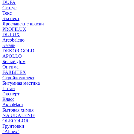
DUFA
Статус
Текс
Эксперт
Ярославские краски
PROFILUX
DULUX
Arcobaleno
Эмаль
DEKOR GOLD
APOLLO
Белый Дом
Оптима
FARBITEX
Стройкомплект
Битумная мастика
Титан
Эксперт
Класс
АкваМаст
Бытовая химия
NA UDALENIE
OLECOLOR
Грунтовки
"Alinex"