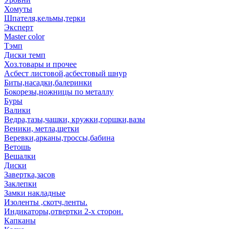
Хомуты
Шпателя,кельмы,терки
Эксперт
Master color
Тэмп
Диски темп
Хоз.товары и прочее
Асбест листовой,асбестовый шнур
Биты,насадки,балеринки
Бокорезы,ножницы по металлу
Буры
Валики
Ведра,тазы,чашки, кружки,горшки,вазы
Веники, метла,щетки
Веревки,арканы,троссы,бабина
Ветошь
Вешалки
Диски
Завертка,засов
Заклепки
Замки накладные
Изоленты ,скотч,ленты.
Индикаторы,отвертки 2-х сторон.
Капканы