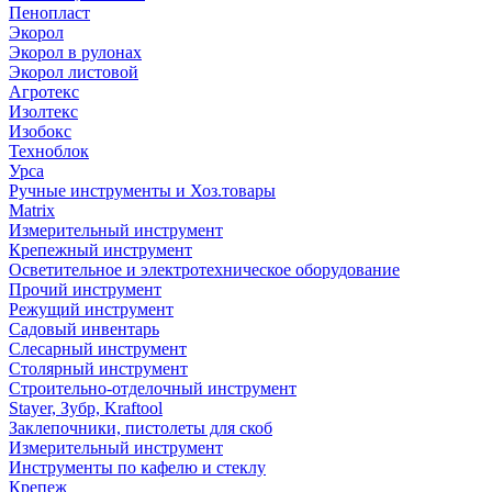
Пенопласт
Экорол
Экорол в рулонах
Экорол листовой
Агротекс
Изолтекс
Изобокс
Техноблок
Урса
Ручные инструменты и Хоз.товары
Matrix
Измерительный инструмент
Крепежный инструмент
Осветительное и электротехническое оборудование
Прочий инструмент
Режущий инструмент
Садовый инвентарь
Слесарный инструмент
Столярный инструмент
Строительно-отделочный инструмент
Stayer, Зубр, Kraftool
Заклепочники, пистолеты для скоб
Измерительный инструмент
Инструменты по кафелю и стеклу
Крепеж