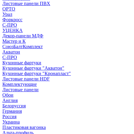
Листовые панели ПВХ
ОРТО
Урал
Форкросс
С-ПРО
УЦЕНКА
Декор-панели МДФ
Мастер и К
СоюзБалтКомплект
Акватон
С-ПРО
Кухонные фартуки
Кухонные фартуки "Акватон"
Кухонные фартуки "Кронапласт"
Листовые панели HDF
Комплектующие
Листовые панели
Обои
Англия
Белоруссия
Германия
Россия
Украина
Пластиковая вагонка
Альта-профиль