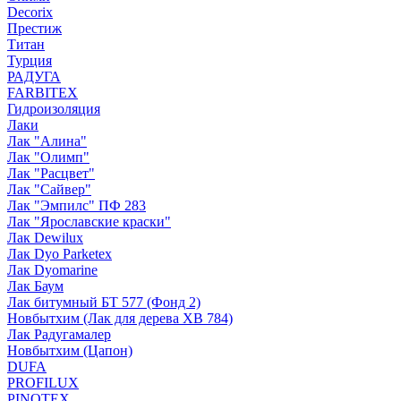
Decorix
Престиж
Титан
Турция
РАДУГА
FARBITEX
Гидроизоляция
Лаки
Лак "Алина"
Лак "Олимп"
Лак "Расцвет"
Лак "Сайвер"
Лак "Эмпилс" ПФ 283
Лак "Ярославские краски"
Лак Dewilux
Лак Dyo Parketex
Лак Dyomarine
Лак Баум
Лак битумный БТ 577 (Фонд 2)
Новбытхим (Лак для дерева ХВ 784)
Лак Радугамалер
Новбытхим (Цапон)
DUFA
PROFILUX
PINOTEX