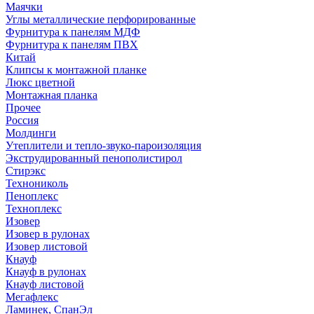
Маячки
Углы металлические перфорированные
Фурнитура к панелям МДФ
Фурнитура к панелям ПВХ
Китай
Клипсы к монтажной планке
Люкс цветной
Монтажная планка
Прочее
Россия
Молдинги
Утеплители и тепло-звуко-пароизоляция
Экструдированный пенополистирол
Стирэкс
Технониколь
Пеноплекс
Техноплекс
Изовер
Изовер в рулонах
Изовер листовой
Кнауф
Кнауф в рулонах
Кнауф листовой
Мегафлекс
Ламинек, СпанЭл