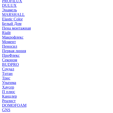
PROFILUX
DULUX
Энамель
MARSHALL
Elastic Color
Белый Дом
Пена монтажная
Rialit
Макрофлекс
Момент
Пеносил
Первая линия
ПроФлекс
Секоном
BUDPRO
Соудал
Титан
Трис
Ультима
Хаусер
П плюс
Канцлер
Реалист
DOMOFOAM
GNS