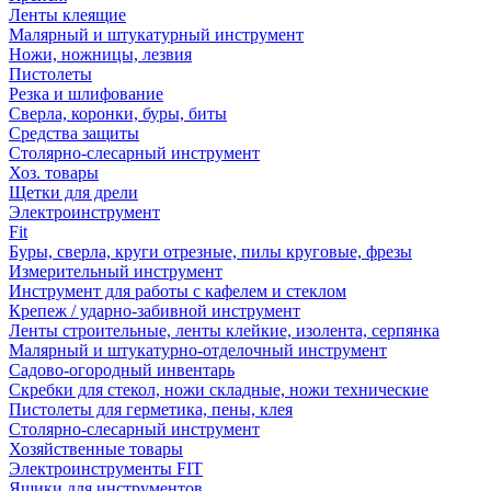
Ленты клеящие
Малярный и штукатурный инструмент
Ножи, ножницы, лезвия
Пистолеты
Резка и шлифование
Сверла, коронки, буры, биты
Средства защиты
Столярно-слесарный инструмент
Хоз. товары
Щетки для дрели
Электроинструмент
Fit
Буры, сверла, круги отрезные, пилы круговые, фрезы
Измерительный инструмент
Инструмент для работы с кафелем и стеклом
Крепеж / ударно-забивной инструмент
Ленты строительные, ленты клейкие, изолента, серпянка
Малярный и штукатурно-отделочный инструмент
Садово-огородный инвентарь
Скребки для стекол, ножи складные, ножи технические
Пистолеты для герметика, пены, клея
Столярно-слесарный инструмент
Хозяйственные товары
Электроинструменты FIT
Ящики для инструментов