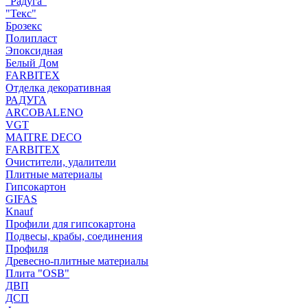
"Радуга"
"Текс"
Брозекс
Полипласт
Эпоксидная
Белый Дом
FARBITEX
Отделка декоративная
РАДУГА
ARCOBALENO
VGT
MAITRE DECO
FARBITEX
Очистители, удалители
Плитные материалы
Гипсокартон
GIFAS
Knauf
Профили для гипсокартона
Подвесы, крабы, соединения
Профиля
Древесно-плитные материалы
Плита "OSB"
ДВП
ДСП