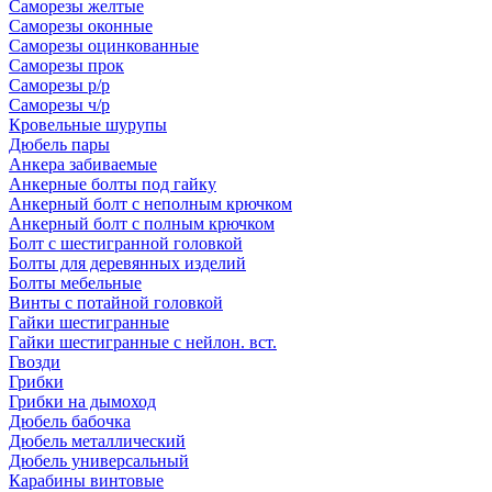
Саморезы желтые
Саморезы оконные
Саморезы оцинкованные
Саморезы прок
Саморезы р/р
Саморезы ч/р
Кровельные шурупы
Дюбель пары
Анкера забиваемые
Анкерные болты под гайку
Анкерный болт с неполным крючком
Анкерный болт с полным крючком
Болт с шестигранной головкой
Болты для деревянных изделий
Болты мебельные
Винты с потайной головкой
Гайки шестигранные
Гайки шестигранные с нейлон. вст.
Гвозди
Грибки
Грибки на дымоход
Дюбель бабочка
Дюбель металлический
Дюбель универсальный
Карабины винтовые