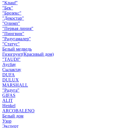
"Knauf"
"Бек"
"Брозекс"
"Декостар"
"Олимп"
"Первая линия"
"Пингвин"
"Радугамалер"
"Статус"
Белый медведь
Гизогрунт(Красивый дом)
"TAUDI"
Аусбау
Сылактау
DUFA
DULUX
MARSHALL
"Радуга"
GIFAS
ALIT
Henkel
ARCOBALENO
Белый дом
Узор
Эксперт