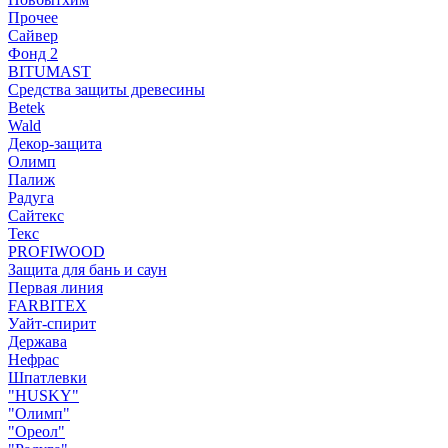
Прочее
Сайвер
Фонд 2
BITUMAST
Средства защиты древесины
Betek
Wald
Декор-защита
Олимп
Палиж
Радуга
Сайтекс
Текс
PROFIWOOD
Защита для бань и саун
Первая линия
FARBITEX
Уайт-спирит
Держава
Нефрас
Шпатлевки
"HUSKY"
"Олимп"
"Ореол"