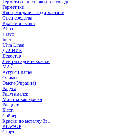
Герметики, клеи, жидкие гвозди
Герметики
Клеи, жидкие гвозди,мастики
Спец.средства
Краски и эмали
Alina
Bravo
Inter
Ultra Lines
ДАЧНИК
Декостар
Ленинградские краски
МАЙ
Acrylic Enamel
Олимп
Омега(Украина)
Радуга
Радугамалер
Молотковая краска
Расцвет
Elcon
Сайвер
Краски по металлу 3в1
КРАФОР
Старт