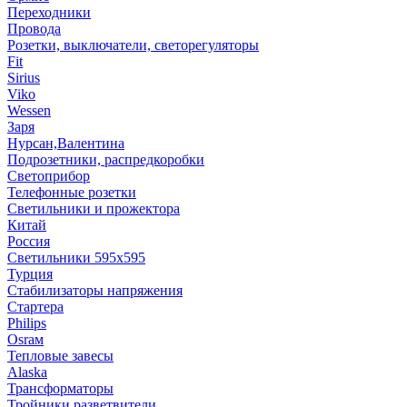
Переходники
Провода
Розетки, выключатели, светорегуляторы
Fit
Sirius
Viko
Wessen
Заря
Нурсан,Валентина
Подрозетники, распредкоробки
Светоприбор
Телефонные розетки
Светильники и прожектора
Китай
Россия
Светильники 595х595
Турция
Стабилизаторы напряжения
Стартера
Philips
Оsrам
Тепловые завесы
Alaska
Трансформаторы
Тройники,разветвители