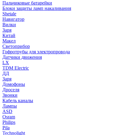
Пальчиковые батарейки
Блоки защиты ламп накаливания
Shetale
Навигатор
Вилки
Заря
Китай
Макел
Светоприбор
Гофротрубы для электропровода
Датчики движения
LX
TDM Electric
ДД
Заря
Домофоны
Дроселя
Звонки
Кабель каналы
Лампы
ASD
Osram
Philips
Pila
Technolight