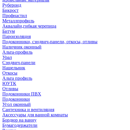
Рубероид
Бикрост
Профнастил
Металлпрофиль
Аквалайн,гибкая черепица
Битум
Пароизоляция
Подоконники, сэндвич-панели, откосы, отливы
Наличник оконный
Альта-профиль
Урал
Сэндвич-панели
Нащельник
Откосы
Альта профиль
ЮУТК
Отливы
Подоконники ПВХ
Подоконники
Угол оконный
Сантехника и вентиляция
Аксессуары для ванной комнаты
Бордюр на ванну
Бумагодержатели