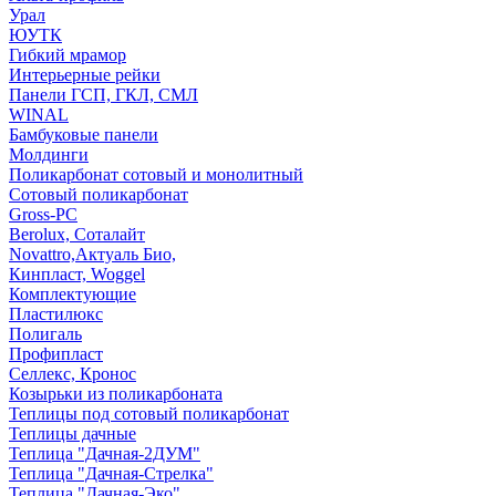
Урал
ЮУТК
Гибкий мрамор
Интерьерные рейки
Панели ГСП, ГКЛ, СМЛ
WINAL
Бамбуковые панели
Молдинги
Поликарбонат сотовый и монолитный
Сотовый поликарбонат
Gross-PC
Berolux, Соталайт
Novattro,Актуаль Био,
Кинпласт, Woggel
Комплектующие
Пластилюкс
Полигаль
Профипласт
Селлекс, Кронос
Козырьки из поликарбоната
Теплицы под сотовый поликарбонат
Теплицы дачные
Теплица "Дачная-2ДУМ"
Теплица "Дачная-Стрелка"
Теплица "Дачная-Эко"