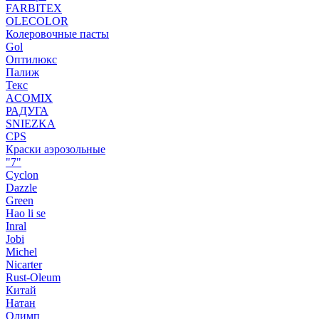
FARBITEX
OLECOLOR
Колеровочные пасты
Gol
Оптилюкс
Палиж
Текс
ACOMIX
РАДУГА
SNIEZKA
CPS
Краски аэрозольные
"7"
Cyclon
Dazzle
Green
Hao li se
Inral
Jobi
Michel
Nicarter
Rust-Oleum
Китай
Натан
Олимп