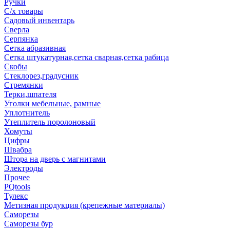
Ручки
С/х товары
Садовый инвентарь
Сверла
Серпянка
Сетка абразивная
Сетка штукатурная,сетка сварная,сетка рабица
Скобы
Стеклорез,градусник
Стремянки
Терки,шпателя
Уголки мебельные, рамные
Уплотнитель
Утеплитель поролоновый
Хомуты
Цифры
Швабра
Штора на дверь с магнитами
Электроды
Прочее
PQtools
Тулекс
Метизная продукция (крепежные материалы)
Саморезы
Саморезы бур