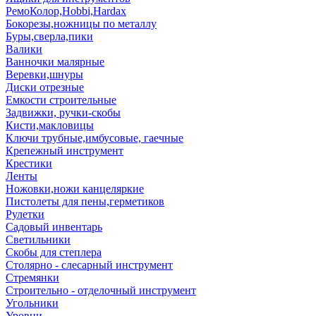
РемоКолор,Hobbi,Hardax
Бокорезы,ножницы по металлу
Буры,сверла,пики
Валики
Ванночки малярные
Веревки,шнуры
Диски отрезные
Емкости строительные
Задвижки, ручки-скобы
Кисти,макловицы
Ключи трубные,имбусовые, гаечные
Крепежный инструмент
Крестики
Ленты
Ножовки,ножи канцеляркие
Пистолеты для пены,герметиков
Рулетки
Садовый инвентарь
Светильники
Скобы для степлера
Столярно - слесарный инструмент
Стремянки
Строительно - отделочный инструмент
Угольники
Уровни