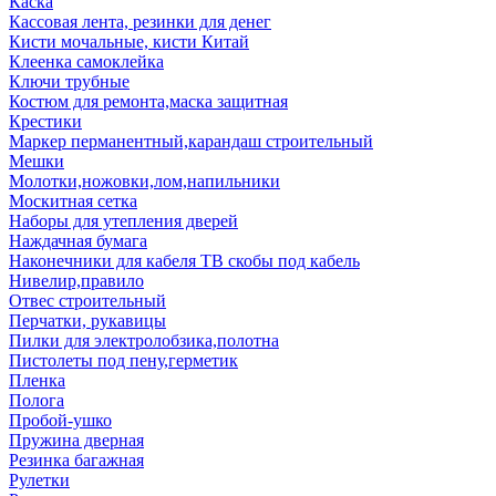
Каска
Кассовая лента, резинки для денег
Кисти мочальные, кисти Китай
Клеенка самоклейка
Ключи трубные
Костюм для ремонта,маска защитная
Крестики
Маркер перманентный,карандаш строительный
Мешки
Молотки,ножовки,лом,напильники
Москитная сетка
Наборы для утепления дверей
Наждачная бумага
Наконечники для кабеля ТВ скобы под кабель
Нивелир,правило
Отвес строительный
Перчатки, рукавицы
Пилки для электролобзика,полотна
Пистолеты под пену,герметик
Пленка
Полога
Пробой-ушко
Пружина дверная
Резинка багажная
Рулетки