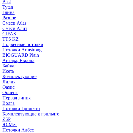
Basf
Tytan
Глина
Разное
Смеси Atlas
Смеси Алит
GIFAS
TTS KZ
Подвесные потолки
Потолки Armstrong
BIOGUARD Plain
Ангара, Европа
Байкал
Исеть
Комплектующие
Лилия
Оазис
Ориент
Первая линия
Волга
Потолки Грильято
Комплектующие к грильято
ZSP
Ю-Мет
Потолки Албес